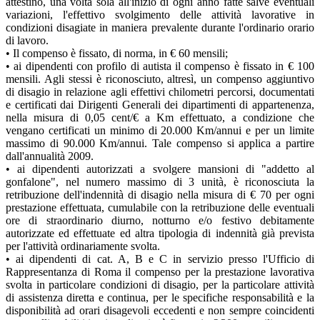
attestino, una volta sola all'inizio di ogni anno fatte salve eventuali
variazioni, l'effettivo svolgimento delle attività lavorative in
condizioni disagiate in maniera prevalente durante l'ordinario orario
di lavoro.
• Il compenso è fissato, di norma, in € 60 mensili;
• ai dipendenti con profilo di autista il compenso è fissato in € 100
mensili. Agli stessi è riconosciuto, altresì, un compenso aggiuntivo
di disagio in relazione agli effettivi chilometri percorsi, documentati
e certificati dai Dirigenti Generali dei dipartimenti di appartenenza,
nella misura di 0,05 cent/€ a Km effettuato, a condizione che
vengano certificati un minimo di 20.000 Km/annui e per un limite
massimo di 90.000 Km/annui. Tale compenso si applica a partire
dall'annualità 2009.
• ai dipendenti autorizzati a svolgere mansioni di "addetto al
gonfalone", nel numero massimo di 3 unità, è riconosciuta la
retribuzione dell'indennità di disagio nella misura di € 70 per ogni
prestazione effettuata, cumulabile con la retribuzione delle eventuali
ore di straordinario diurno, notturno e/o festivo debitamente
autorizzate ed effettuate ed altra tipologia di indennità già prevista
per l'attività ordinariamente svolta.
• ai dipendenti di cat. A, B e C in servizio presso l'Ufficio di
Rappresentanza di Roma il compenso per la prestazione lavorativa
svolta in particolare condizioni di disagio, per la particolare attività
di assistenza diretta e continua, per le specifiche responsabilità e la
disponibilità ad orari disagevoli eccedenti e non sempre coincidenti