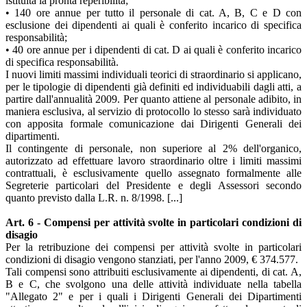
istituita la pronta reperibilità;
• 140 ore annue per tutto il personale di cat. A, B, C e D con
esclusione dei dipendenti ai quali è conferito incarico di specifica
responsabilità;
• 40 ore annue per i dipendenti di cat. D ai quali è conferito incarico
di specifica responsabilità.
I nuovi limiti massimi individuali teorici di straordinario si applicano,
per le tipologie di dipendenti già definiti ed individuabili dagli atti, a
partire dall'annualità 2009. Per quanto attiene al personale adibito, in
maniera esclusiva, al servizio di protocollo lo stesso sarà individuato
con apposita formale comunicazione dai Dirigenti Generali dei
dipartimenti.
Il contingente di personale, non superiore al 2% dell'organico,
autorizzato ad effettuare lavoro straordinario oltre i limiti massimi
contrattuali, è esclusivamente quello assegnato formalmente alle
Segreterie particolari del Presidente e degli Assessori secondo
quanto previsto dalla L.R. n. 8/1998. [...]
Art. 6 - Compensi per attività svolte in particolari condizioni di
disagio
Per la retribuzione dei compensi per attività svolte in particolari
condizioni di disagio vengono stanziati, per l'anno 2009, € 374.577.
Tali compensi sono attribuiti esclusivamente ai dipendenti, di cat. A,
B e C, che svolgono una delle attività individuate nella tabella
"Allegato 2" e per i quali i Dirigenti Generali dei Dipartimenti