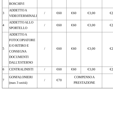
BOSCHIVI
ADDETTO A
3
/
€60
€60
€3,00
€2
VIDEOTERMINALI
ADDETTO ALLO
4
/
€60
€60
€3,00
€2
SPORTELLO
ADDETTO A
FOTOCOPIATORE
E/O RITIRO E
5
/
€60
€60
€3,00
€2
CONSEGNA
DOCUMENTI
DALL'ESTERNO
6
CENTRALINISTI
/
€60
€60
€3,00
€2
GONFALONIERI
COMPENSO A
7
/
€70
(max 3 unità)
PRESTAZIONE