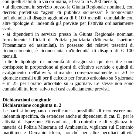
con quelli stabiliti in via ordinaria, è fissato in € 200 mensili;
• ai dipendenti in servizio presso la Giunta Regionale nominati, con
decreto prefettizio "agenti di pubblica sicurezza" è riconosciuta
un'indennità di disagio aggiuntiva di € 100 mensili, cumulabile con
altre tipologie di indennità già previste per Fattività ordinariamente
svolta.
• ai dipendenti in servizio presso la Giunta Regionale nominati
formalmente Ufficiali di Polizia giudiziaria (Mineraria, Ispettore
Fitosanitario ed assimilati), in possesso dei relativi tesserini di
riconoscimento, è riconosciuta un'indennità di disagio di € 100
mensili.
Tutte le tipologie di indennità di disagio sin qui descritte sono
corrisposte in proporzione ai giorni di effettivo servizio e quindi di
svolgimento dell'attività, stimando convenzionalmente in 20 le
giornate mensili utili per il calcolo per l'orario articolato su 5 giornate
e in 25 per l'orario articolato su 6 giornate. Le stesse non sono
cumulabili tra loro, salvo nei casi esplicitamente previsti.
Dichiarazioni congiunte
Dichiarazione congiunta n. 2
Le parti si impegnano a verificare la possibilità di riconoscere una
indennità specifica, da estendere anche ai dipendenti di cat. D, per le
attività di Ispezione Fitosanitaria, di controllo e di vigilanza in
materia di Polizia Mineraria ed Ambientale, vigilanza sul Demanio
marittimo e Demanio idrico, nonché per altre peculiari attività