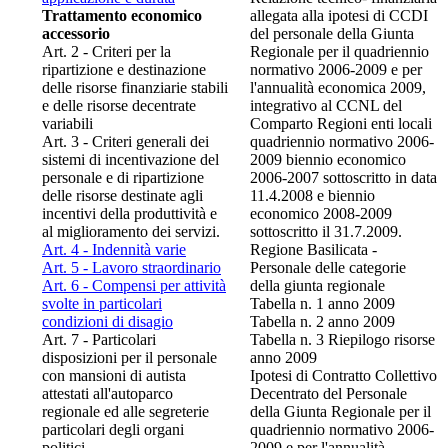
Trattamento economico
allegata alla ipotesi di CCDI
accessorio
del personale della Giunta
Art. 2 - Criteri per la
Regionale per il quadriennio
ripartizione e destinazione
normativo 2006-2009 e per
delle risorse finanziarie stabili
l'annualità economica 2009,
e delle risorse decentrate
integrativo al CCNL del
variabili
Comparto Regioni enti locali
Art. 3 - Criteri generali dei
quadriennio normativo 2006-
sistemi di incentivazione del
2009 biennio economico
personale e di ripartizione
2006-2007 sottoscritto in data
delle risorse destinate agli
11.4.2008 e biennio
incentivi della produttività e
economico 2008-2009
al miglioramento dei servizi.
sottoscritto il 31.7.2009.
Art. 4 - Indennità varie
Regione Basilicata -
Art. 5 - Lavoro straordinario
Personale delle categorie
Art. 6 - Compensi per attività
della giunta regionale
svolte in particolari
Tabella n. 1 anno 2009
condizioni di disagio
Tabella n. 2 anno 2009
Art. 7 - Particolari
Tabella n. 3 Riepilogo risorse
disposizioni per il personale
anno 2009
con mansioni di autista
Ipotesi di Contratto Collettivo
attestati all'autoparco
Decentrato del Personale
regionale ed alle segreterie
della Giunta Regionale per il
particolari degli organi
quadriennio normativo 2006-
politici
2009 e per l'annualità