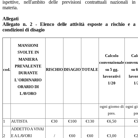
ispettive, nell'ambito delle previsioni contrattuali nazionali in
materia.
Allegati
Allegato n. 2 - Elenco delle attività esposte a rischio e a
condizioni di disagio
MANSIONI
SVOLTE IN
Calcolo
Cal
MANIERA
convenzionale
conven
PREVALENTE
su 5 gg.
su 6
cod.
RISCHIO
DISAGIO
TOTALE
DURANTE
lavorativi
lavor
L'ORDINARIO
1/20
1/
ORARIO DI
LAVORO
ogni giorno di
ogni gi
pres.
pr
1
AUTISTA
€30
€100
€130
€6,50
€5
ADDETTO A VIVAI
2
/
€60
€60
€3,00
€2
E A LAVORI