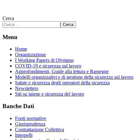
Cerca
Cerca
Menu
Home
Organizzazione
I Working Papers di Olympus
COVID-19 e sicurezza sul lavoro
Approfondimenti, Guide alla lettura e Rassegne
Modelli organizzativi e di gestione della sicurezza sul lavoro
Salute e sicurezza degli operatori della sicurezza
Newsletters
Siti su igiene e sicurezza del lavoro
Banche Dati
Fonti normative
Giurisprudenza
Contrattazione Collettiva
Interpelli