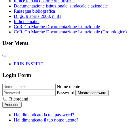
Indice tematico Corte di Giustizia
Documentazione istituzionale, sindacale e aziendale
Rassegna bibliografica
D.lgs. 9 aprile 2008, n. 81
Indici tematici
CoReCo Marche Documentazione Istituzionale
CoReCo Marche Documentazione Istituzionale (Cronologico)
User Menu
PRIN INSPIRE
Login Form
Nome utente
Password
Mostra password
Ricordami
Accesso
Hai dimenticato la tua password?
Hai dimenticato il tuo nome utente?