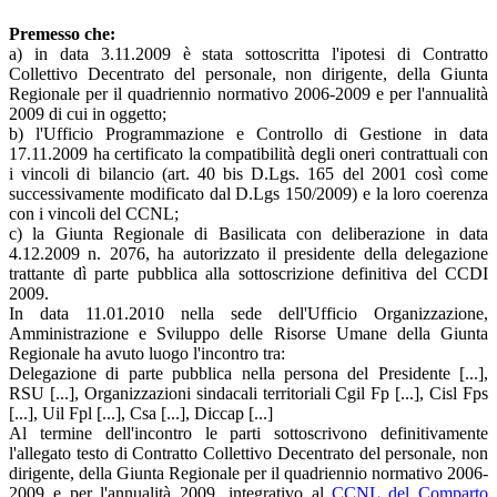
Premesso che:
a) in data 3.11.2009 è stata sottoscritta l'ipotesi di Contratto
Collettivo Decentrato del personale, non dirigente, della Giunta
Regionale per il quadriennio normativo 2006-2009 e per l'annualità
2009 di cui in oggetto;
b) l'Ufficio Programmazione e Controllo di Gestione in data
17.11.2009 ha certificato la compatibilità degli oneri contrattuali con
i vincoli di bilancio (art. 40 bis D.Lgs. 165 del 2001 così come
successivamente modificato dal D.Lgs 150/2009) e la loro coerenza
con i vincoli del CCNL;
c) la Giunta Regionale di Basilicata con deliberazione in data
4.12.2009 n. 2076, ha autorizzato il presidente della delegazione
trattante dì parte pubblica alla sottoscrizione definitiva del CCDI
2009.
In data 11.01.2010 nella sede dell'Ufficio Organizzazione,
Amministrazione e Sviluppo delle Risorse Umane della Giunta
Regionale ha avuto luogo l'incontro tra:
Delegazione di parte pubblica nella persona del Presidente [...],
RSU [...], Organizzazioni sindacali territoriali Cgil Fp [...], Cisl Fps
[...], Uil Fpl [...], Csa [...], Diccap [...]
Al termine dell'incontro le parti sottoscrivono definitivamente
l'allegato testo di Contratto Collettivo Decentrato del personale, non
dirigente, della Giunta Regionale per il quadriennio normativo 2006-
2009 e per l'annualità 2009, integrativo al
CCNL del Comparto