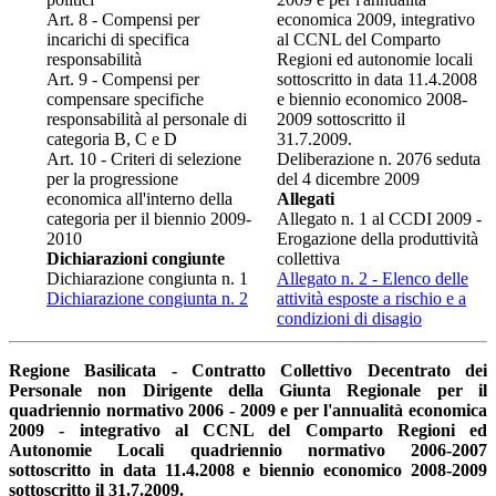
Art. 8 - Compensi per
economica 2009, integrativo
incarichi di specifica
al CCNL del Comparto
responsabilità
Regioni ed autonomie locali
Art. 9 - Compensi per
sottoscritto in data 11.4.2008
compensare specifiche
e biennio economico 2008-
responsabilità al personale di
2009 sottoscritto il
categoria B, C e D
31.7.2009.
Art. 10 - Criteri di selezione
Deliberazione n. 2076 seduta
per la progressione
del 4 dicembre 2009
economica all'interno della
Allegati
categoria per il biennio 2009-
Allegato n. 1 al CCDI 2009 -
2010
Erogazione della produttività
Dichiarazioni congiunte
collettiva
Dichiarazione congiunta n. 1
Allegato n. 2 - Elenco delle
Dichiarazione congiunta n. 2
attività esposte a rischio e a
condizioni di disagio
Regione Basilicata - Contratto Collettivo Decentrato dei
Personale non Dirigente della Giunta Regionale per il
quadriennio normativo 2006 - 2009 e per l'annualità economica
2009 - integrativo al CCNL del Comparto Regioni ed
Autonomie Locali quadriennio normativo 2006-2007
sottoscritto in data 11.4.2008 e biennio economico 2008-2009
sottoscritto il 31.7.2009.