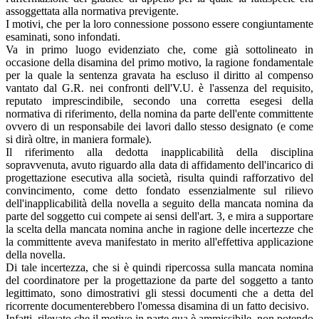
assoggettata alla normativa previgente.
I motivi, che per la loro connessione possono essere congiuntamente
esaminati, sono infondati.
Va in primo luogo evidenziato che, come già sottolineato in
occasione della disamina del primo motivo, la ragione fondamentale
per la quale la sentenza gravata ha escluso il diritto al compenso
vantato dal G.R. nei confronti dell'V.U. è l'assenza del requisito,
reputato imprescindibile, secondo una corretta esegesi della
normativa di riferimento, della nomina da parte dell'ente committente
ovvero di un responsabile dei lavori dallo stesso designato (e come
si dirà oltre, in maniera formale).
Il riferimento alla dedotta inapplicabilità della disciplina
sopravvenuta, avuto riguardo alla data di affidamento dell'incarico di
progettazione esecutiva alla società, risulta quindi rafforzativo del
convincimento, come detto fondato essenzialmente sul rilievo
dell'inapplicabilità della novella a seguito della mancata nomina da
parte del soggetto cui compete ai sensi dell'art. 3, e mira a supportare
la scelta della mancata nomina anche in ragione delle incertezze che
la committente aveva manifestato in merito all'effettiva applicazione
della novella.
Di tale incertezza, che si è quindi ripercossa sulla mancata nomina
del coordinatore per la progettazione da parte del soggetto a tanto
legittimato, sono dimostrativi gli stessi documenti che a detta del
ricorrente documenterebbero l'omessa disamina di un fatto decisivo.
Infatti, rilevato che il motivo in parte qua è ammissibile, non potendo