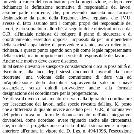
prevede a carico del coordinatore per la progettazione, e dopo aver
richiamato la definizione normativa di responsabile dei lavori,
assume parte ricorrente, che, pur essendo mancata una formale
designazione da parte della Regione, deve reputarsi che l'V.U.
avesse di fatto assunto tutti i compiti propri del responsabile dei
lavori, e ciò soprattutto allorché, a seguito delle obiezioni mosse dal
G.R. all'iniziale richiesta di redigere il piano di sicurezza e di
coordinamento, essendosi opposta l'impossibilità per un dipendente
della società appaltatrice di provvedere a tanto, aveva reiterato la
richiesta, a questo punto agendo non più come legale rappresentante
della società, ma in proprio e nella veste di responsabile dei lavori.
Anche tale motivo deve essere disatteso.
In tal senso rilevano le suesposte considerazioni circa la possibilità di
riscontrare, alla luce degli stessi documenti invocati da parte
ricorrente, una volontà della committente di dare vita ad
un'applicazione della disciplina sopravvenuta solo in chiave
sostanziale, senza quindi provvedere anche alla formale
designazione del coordinatore per la progettazione.
Né rileva il diverso trattamento riservato alla figura del coordinatore
per l'esecuzione dei lavori, nella specie rivestita dall'ing. K. posto
che a differenza di quanto invece accaduto per il G.R., il nominativo
del primo trova un formale riconoscimento nell'atto integrativo,
dovendosi, come ricordato, avere riguardo anche alla circostanza
che, mentre la progettazione era stata affidata sicuramente in epoca
anteriore all'entrata in vigore del D. Lgs. n. 494/1996, l'esecuzione