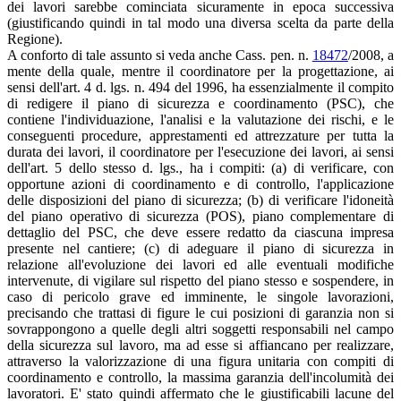
dei lavori sarebbe cominciata sicuramente in epoca successiva
(giustificando quindi in tal modo una diversa scelta da parte della
Regione).
A conforto di tale assunto si veda anche Cass. pen. n.
18472
/2008, a
mente della quale, mentre il coordinatore per la progettazione, ai
sensi dell'art. 4 d. lgs. n. 494 del 1996, ha essenzialmente il compito
di redigere il piano di sicurezza e coordinamento (PSC), che
contiene l'individuazione, l'analisi e la valutazione dei rischi, e le
conseguenti procedure, apprestamenti ed attrezzature per tutta la
durata dei lavori, il coordinatore per l'esecuzione dei lavori, ai sensi
dell'art. 5 dello stesso d. lgs., ha i compiti: (a) di verificare, con
opportune azioni di coordinamento e di controllo, l'applicazione
delle disposizioni del piano di sicurezza; (b) di verificare l'idoneità
del piano operativo di sicurezza (POS), piano complementare di
dettaglio del PSC, che deve essere redatto da ciascuna impresa
presente nel cantiere; (c) di adeguare il piano di sicurezza in
relazione all'evoluzione dei lavori ed alle eventuali modifiche
intervenute, di vigilare sul rispetto del piano stesso e sospendere, in
caso di pericolo grave ed imminente, le singole lavorazioni,
precisando che trattasi di figure le cui posizioni di garanzia non si
sovrappongono a quelle degli altri soggetti responsabili nel campo
della sicurezza sul lavoro, ma ad esse si affiancano per realizzare,
attraverso la valorizzazione di una figura unitaria con compiti di
coordinamento e controllo, la massima garanzia dell'incolumità dei
lavoratori. E' stato quindi affermato che le giustificabili lacune del