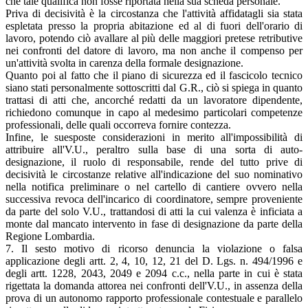
che tale qualifica non fosse riportata nella sua scheda personale.
Priva di decisività è la circostanza che l'attività affidatagli sia stata
espletata presso la propria abitazione ed al di fuori dell'orario di
lavoro, potendo ciò avallare al più delle maggiori pretese retributive
nei confronti del datore di lavoro, ma non anche il compenso per
un'attività svolta in carenza della formale designazione.
Quanto poi al fatto che il piano di sicurezza ed il fascicolo tecnico
siano stati personalmente sottoscritti dal G.R., ciò si spiega in quanto
trattasi di atti che, ancorché redatti da un lavoratore dipendente,
richiedono comunque in capo al medesimo particolari competenze
professionali, delle quali occorreva fornire contezza.
Infine, le suesposte considerazioni in merito all'impossibilità di
attribuire all'V.U., peraltro sulla base di una sorta di auto­
designazione, il ruolo di responsabile, rende del tutto prive di
decisività le circostanze relative all'indicazione del suo nominativo
nella notifica preliminare o nel cartello di cantiere ovvero nella
successiva revoca dell'incarico di coordinatore, sempre proveniente
da parte del solo V.U., trattandosi di atti la cui valenza è inficiata a
monte dal mancato intervento in fase di designazione da parte della
Regione Lombardia.
7. Il sesto motivo di ricorso denuncia la violazione o falsa
applicazione degli artt. 2, 4, 10, 12, 21 del D. Lgs. n. 494/1996 e
degli artt. 1228, 2043, 2049 e 2094 c.c., nella parte in cui è stata
rigettata la domanda attorea nei confronti dell'V.U., in assenza della
prova di un autonomo rapporto professionale contestuale e parallelo