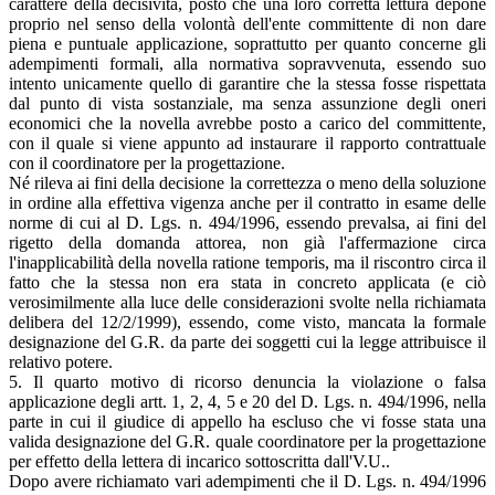
carattere della decisività, posto che una loro corretta lettura depone
proprio nel senso della volontà dell'ente committente di non dare
piena e puntuale applicazione, soprattutto per quanto concerne gli
adempimenti formali, alla normativa sopravvenuta, essendo suo
intento unicamente quello di garantire che la stessa fosse rispettata
dal punto di vista sostanziale, ma senza assunzione degli oneri
economici che la novella avrebbe posto a carico del committente,
con il quale si viene appunto ad instaurare il rapporto contrattuale
con il coordinatore per la progettazione.
Né rileva ai fini della decisione la correttezza o meno della soluzione
in ordine alla effettiva vigenza anche per il contratto in esame delle
norme di cui al D. Lgs. n. 494/1996, essendo prevalsa, ai fini del
rigetto della domanda attorea, non già l'affermazione circa
l'inapplicabilità della novella ratione temporis, ma il riscontro circa il
fatto che la stessa non era stata in concreto applicata (e ciò
verosimilmente alla luce delle considerazioni svolte nella richiamata
delibera del 12/2/1999), essendo, come visto, mancata la formale
designazione del G.R. da parte dei soggetti cui la legge attribuisce il
relativo potere.
5. Il quarto motivo di ricorso denuncia la violazione o falsa
applicazione degli artt. 1, 2, 4, 5 e 20 del D. Lgs. n. 494/1996, nella
parte in cui il giudice di appello ha escluso che vi fosse stata una
valida designazione del G.R. quale coordinatore per la progettazione
per effetto della lettera di incarico sottoscritta dall'V.U..
Dopo avere richiamato vari adempimenti che il D. Lgs. n. 494/1996