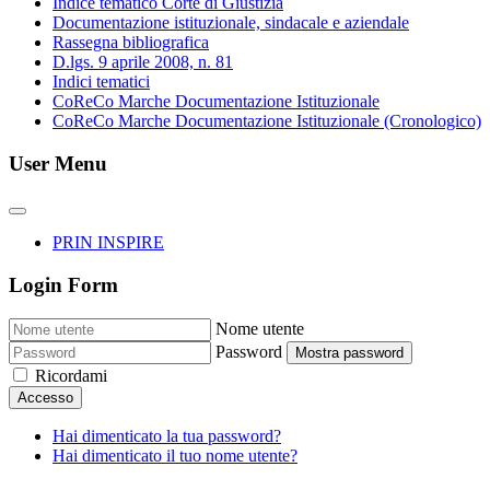
Indice tematico Corte di Giustizia
Documentazione istituzionale, sindacale e aziendale
Rassegna bibliografica
D.lgs. 9 aprile 2008, n. 81
Indici tematici
CoReCo Marche Documentazione Istituzionale
CoReCo Marche Documentazione Istituzionale (Cronologico)
User Menu
PRIN INSPIRE
Login Form
Nome utente
Password
Mostra password
Ricordami
Accesso
Hai dimenticato la tua password?
Hai dimenticato il tuo nome utente?