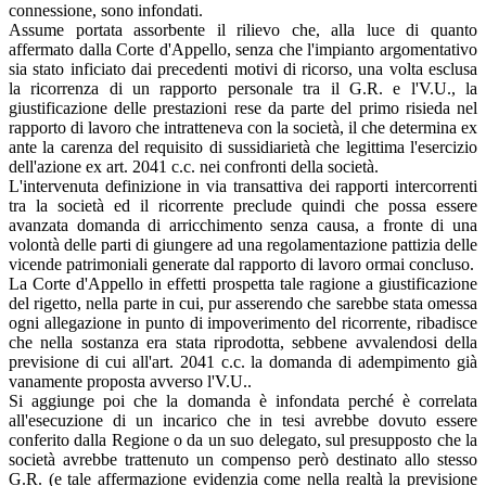
connessione, sono infondati.
Assume portata assorbente il rilievo che, alla luce di quanto
affermato dalla Corte d'Appello, senza che l'impianto argomentativo
sia stato inficiato dai precedenti motivi di ricorso, una volta esclusa
la ricorrenza di un rapporto personale tra il G.R. e l'V.U., la
giustificazione delle prestazioni rese da parte del primo risieda nel
rapporto di lavoro che intratteneva con la società, il che determina ex
ante la carenza del requisito di sussidiarietà che legittima l'esercizio
dell'azione ex art. 2041 c.c. nei confronti della società.
L'intervenuta definizione in via transattiva dei rapporti intercorrenti
tra la società ed il ricorrente preclude quindi che possa essere
avanzata domanda di arricchimento senza causa, a fronte di una
volontà delle parti di giungere ad una regolamentazione pattizia delle
vicende patrimoniali generate dal rapporto di lavoro ormai concluso.
La Corte d'Appello in effetti prospetta tale ragione a giustificazione
del rigetto, nella parte in cui, pur asserendo che sarebbe stata omessa
ogni allegazione in punto di impoverimento del ricorrente, ribadisce
che nella sostanza era stata riprodotta, sebbene avvalendosi della
previsione di cui all'art. 2041 c.c. la domanda di adempimento già
vanamente proposta avverso l'V.U..
Si aggiunge poi che la domanda è infondata perché è correlata
all'esecuzione di un incarico che in tesi avrebbe dovuto essere
conferito dalla Regione o da un suo delegato, sul presupposto che la
società avrebbe trattenuto un compenso però destinato allo stesso
G.R. (e tale affermazione evidenzia come nella realtà la previsione