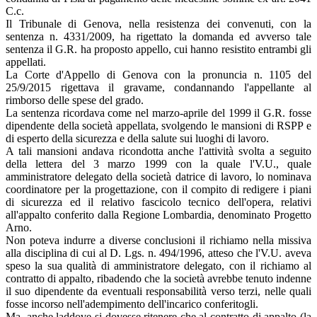
C.c.
Il Tribunale di Genova, nella resistenza dei convenuti, con la
sentenza n. 4331/2009, ha rigettato la domanda ed avverso tale
sentenza il G.R. ha proposto appello, cui hanno resistito entrambi gli
appellati.
La Corte d'Appello di Genova con la pronuncia n. 1105 del
25/9/2015 rigettava il gravame, condannando l'appellante al
rimborso delle spese del grado.
La sentenza ricordava come nel marzo-aprile del 1999 il G.R. fosse
dipendente della società appellata, svolgendo le mansioni di RSPP e
di esperto della sicurezza e della salute sui luoghi di lavoro.
A tali mansioni andava ricondotta anche l'attività svolta a seguito
della lettera del 3 marzo 1999 con la quale l'V.U., quale
amministratore delegato della società datrice di lavoro, lo nominava
coordinatore per la progettazione, con il compito di redigere i piani
di sicurezza ed il relativo fascicolo tecnico dell'opera, relativi
all'appalto conferito dalla Regione Lombardia, denominato Progetto
Arno.
Non poteva indurre a diverse conclusioni il richiamo nella missiva
alla disciplina di cui al D. Lgs. n. 494/1996, atteso che l'V.U. aveva
speso la sua qualità di amministratore delegato, con il richiamo al
contratto di appalto, ribadendo che la società avrebbe tenuto indenne
il suo dipendente da eventuali responsabilità verso terzi, nelle quali
fosse incorso nell'adempimento dell'incarico conferitogli.
Ma, anche laddove si dovesse ritenere che al contratto di appalto (la