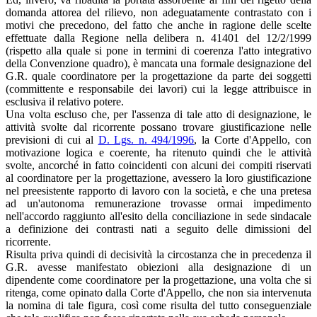
domanda attorea del rilievo, non adeguatamente contrastato con i
motivi che precedono, del fatto che anche in ragione delle scelte
effettuate dalla Regione nella delibera n. 41401 del 12/2/1999
(rispetto alla quale si pone in termini di coerenza l'atto integrativo
della Convenzione quadro), è mancata una formale designazione del
G.R. quale coordinatore per la progettazione da parte dei soggetti
(committente e responsabile dei lavori) cui la legge attribuisce in
esclusiva il relativo potere.
Una volta escluso che, per l'assenza di tale atto di designazione, le
attività svolte dal ricorrente possano trovare giustificazione nelle
previsioni di cui al
D. Lgs. n. 494/1996
, la Corte d'Appello, con
motivazione logica e coerente, ha ritenuto quindi che le attività
svolte, ancorché in fatto coincidenti con alcuni dei compiti riservati
al coordinatore per la progettazione, avessero la loro giustificazione
nel preesistente rapporto di lavoro con la società, e che una pretesa
ad un'autonoma remunerazione trovasse ormai impedimento
nell'accordo raggiunto all'esito della conciliazione in sede sindacale
a definizione dei contrasti nati a seguito delle dimissioni del
ricorrente.
Risulta priva quindi di decisività la circostanza che in precedenza il
G.R. avesse manifestato obiezioni alla designazione di un
dipendente come coordinatore per la progettazione, una volta che si
ritenga, come opinato dalla Corte d'Appello, che non sia intervenuta
la nomina di tale figura, così come risulta del tutto conseguenziale