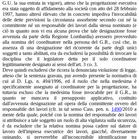
G.U. la sua entrata in vigore), atteso che la progettazione esecutiva
era stata oggetto di affidamento alla società con atto del 28 febbraio
1997, hanno altresì rilevato che in concreto impediva l'invocabilità
delle dette previsioni la circostanza assorbente secondo cui né la
committente né un responsabile dei lavori dalla stessa nominato (e
ciò in quanto non vi era alcuna prova che tale designazione fosse
avvenuta da parte della Regione Lombardia) avessero provveduto
alla nomina del coordinatore nella persona del G.R., così che, in
assenza di una designazione del ricorrente da parte degli unici
soggetti a tanto abilitati, era da escludersi la possibilità di invocare la
disciplina che il legislatore detta per il solo coordinatore
legittimamente designato ai sensi dell'art. 3 co. 3.
Deve quindi escludersi che ricorra la denunciata violazione di legge,
atteso che la sentenza gravata, pur avendo presente la normativa di
cui al D. Lgs. n. 494/1996, ed il ruolo che nella medesima è
specificamente assegnato al coordinatore per la progettazione, ha
tuttavia escluso che la medesima fosse invocabile per il G.R., in
quanto ne mancava il presupposto applicativo, costituito
dall'avvenuta designazione ad opera della committente ovvero del
responsabile dei lavori (cfr. in tal senso Cass. pen. n.
1490
/2010 a
mente della quale, poiché con la nomina del responsabile dei lavori
si attribuisce a tale soggetto un ruolo di alta vigilanza sulla sicurezza,
è da escludere che la relativa nomina possa cadere sul datore di
lavoro dell'impresa esecutrice dei lavori, giacché, diversamente
opinando, si perverrebbe all'inconcepibile identificazione tra