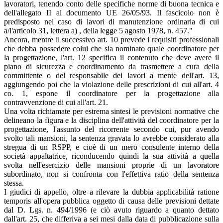
lavoratori, tenendo conto delle specifiche norme di buona tecnica e
dell'allegato II al documento UE 26/05/93. Il fascicolo non è
predisposto nel caso di lavori di manutenzione ordinaria di cui
a/l'articolo 31, lettera a) , della legge 5 agosto 1978, n. 457."
Ancora, mentre il successivo art. 10 prevede i requisiti professionali
che debba possedere colui che sia nominato quale coordinatore per
la progettazione, l'art. 12 specifica il contenuto che deve avere il
piano di sicurezza e coordinamento da trasmettere a cura della
committente o del responsabile dei lavori a mente dell'art. 13,
aggiungendo poi che la violazione delle prescrizioni di cui all'art. 4
co. 1, espone il coordinatore per la progettazione alla
contravvenzione di cui all'art. 21.
Una volta richiamate per estrema sintesi le previsioni normative che
delineano la figura e la disciplina dell'attività del coordinatore per la
progettazione, l'assunto del ricorrente secondo cui, pur avendo
svolto tali mansioni, la sentenza gravata lo avrebbe considerato alla
stregua di un RSPP, e cioè di un mero consulente interno della
società appaltatrice, riconducendo quindi la sua attività a quella
svolta nell'esercizio delle mansioni proprie di un lavoratore
subordinato, non si confronta con l'effettiva ratio della sentenza
stessa.
I giudici di appello, oltre a rilevare la dubbia applicabilità ratione
temporis all'opera pubblica oggetto di causa delle previsioni dettate
dal D. Lgs. n. 494/1996 (e ciò avuto riguardo a quanto dettato
dall'art. 25, che differiva a sei mesi dalla data di pubblicazione sulla