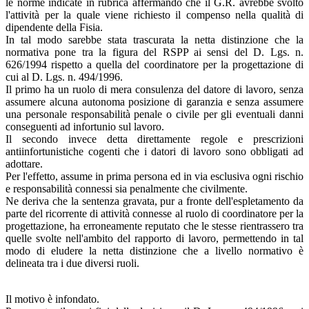
le norme indicate in rubrica affermando che il G.R. avrebbe svolto
l'attività per la quale viene richiesto il compenso nella qualità di
dipendente della Fisia.
In tal modo sarebbe stata trascurata la netta distinzione che la
normativa pone tra la figura del RSPP ai sensi del D. Lgs. n.
626/1994 rispetto a quella del coordinatore per la progettazione di
cui al D. Lgs. n. 494/1996.
Il primo ha un ruolo di mera consulenza del datore di lavoro, senza
assumere alcuna autonoma posizione di garanzia e senza assumere
una personale responsabilità penale o civile per gli eventuali danni
conseguenti ad infortunio sul lavoro.
Il secondo invece detta direttamente regole e prescrizioni
antiinfortunistiche cogenti che i datori di lavoro sono obbligati ad
adottare.
Per l'effetto, assume in prima persona ed in via esclusiva ogni rischio
e responsabilità connessi sia penalmente che civilmente.
Ne deriva che la sentenza gravata, pur a fronte dell'espletamento da
parte del ricorrente di attività connesse al ruolo di coordinatore per la
progettazione, ha erroneamente reputato che le stesse rientrassero tra
quelle svolte nell'ambito del rapporto di lavoro, permettendo in tal
modo di eludere la netta distinzione che a livello normativo è
delineata tra i due diversi ruoli.
Il motivo è infondato.