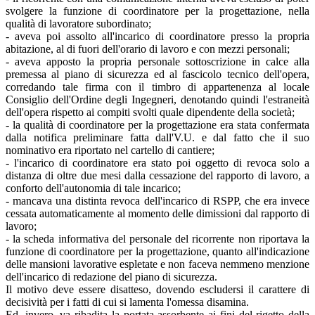
svolgere la funzione di coordinatore per la progettazione, nella
qualità di lavoratore subordinato;
- aveva poi assolto all'incarico di coordinatore presso la propria
abitazione, al di fuori dell'orario di lavoro e con mezzi personali;
- aveva apposto la propria personale sottoscrizione in calce alla
premessa al piano di sicurezza ed al fascicolo tecnico dell'opera,
corredando tale firma con il timbro di appartenenza al locale
Consiglio dell'Ordine degli Ingegneri, denotando quindi l'estraneità
dell'opera rispetto ai compiti svolti quale dipendente della società;
- la qualità di coordinatore per la progettazione era stata confermata
dalla notifica preliminare fatta dall'V.U. e dal fatto che il suo
nominativo era riportato nel cartello di cantiere;
- l'incarico di coordinatore era stato poi oggetto di revoca solo a
distanza di oltre due mesi dalla cessazione del rapporto di lavoro, a
conforto dell'autonomia di tale incarico;
- mancava una distinta revoca dell'incarico di RSPP, che era invece
cessata automaticamente al momento delle dimissioni dal rapporto di
lavoro;
- la scheda informativa del personale del ricorrente non riportava la
funzione di coordinatore per la progettazione, quanto all'indicazione
delle mansioni lavorative espletate e non faceva nemmeno menzione
dell'incarico di redazione del piano di sicurezza.
Il motivo deve essere disatteso, dovendo escludersi il carattere di
decisività per i fatti di cui si lamenta l'omessa disamina.
Ed, invero, va ribadita la portata assorbente ai fini del rigetto della