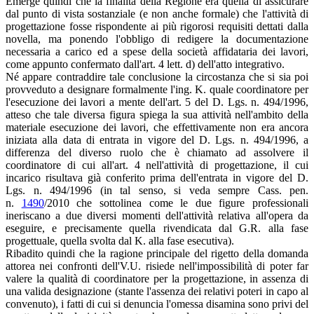
Emerge quindi che la finalità della Regione era quella di assicurare
dal punto di vista sostanziale (e non anche formale) che l'attività di
progettazione fosse rispondente ai più rigorosi requisiti dettati dalla
novella, ma ponendo l'obbligo di redigere la documentazione
necessaria a carico ed a spese della società affidataria dei lavori,
come appunto confermato dall'art. 4 lett. d) dell'atto integrativo.
Né appare contraddire tale conclusione la circostanza che si sia poi
provveduto a designare formalmente l'ing. K. quale coordinatore per
l'esecuzione dei lavori a mente dell'art. 5 del D. Lgs. n. 494/1996,
atteso che tale diversa figura spiega la sua attività nell'ambito della
materiale esecuzione dei lavori, che effettivamente non era ancora
iniziata alla data di entrata in vigore del D. Lgs. n. 494/1996, a
differenza del diverso ruolo che è chiamato ad assolvere il
coordinatore di cui all'art. 4 nell'attività di progettazione, il cui
incarico risultava già conferito prima dell'entrata in vigore del D.
Lgs. n. 494/1996 (in tal senso, si veda sempre Cass. pen.
n.
1490
/2010 che sottolinea come le due figure professionali
ineriscano a due diversi momenti dell'attività relativa all'opera da
eseguire, e precisamente quella rivendicata dal G.R. alla fase
progettuale, quella svolta dal K. alla fase esecutiva).
Ribadito quindi che la ragione principale del rigetto della domanda
attorea nei confronti dell'V.U. risiede nell'impossibilità di poter far
valere la qualità di coordinatore per la progettazione, in assenza di
una valida designazione (stante l'assenza dei relativi poteri in capo al
convenuto), i fatti di cui si denuncia l'omessa disamina sono privi del