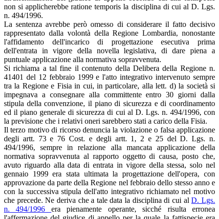
non si applicherebbe ratione temporis la disciplina di cui al D. Lgs.
n. 494/1996.
La sentenza avrebbe però omesso di considerare il fatto decisivo
rappresentato dalla volontà della Regione Lombardia, nonostante
l'affidamento dell'incarico di progettazione esecutiva prima
dell'entrata in vigore della novella legislativa, di dare piena a
puntuale applicazione alla normativa sopravvenuta.
Si richiama a tal fine il contenuto della Delibera della Regione n.
41401 del 12 febbraio 1999 e l'atto integrativo intervenuto sempre
tra la Regione e Fisia in cui, in particolare, alla lett. d) la società si
impegnava a consegnare alla committente entro 30 giorni dalla
stipula della convenzione, il piano di sicurezza e di coordinamento
ed il piano generale di sicurezza di cui al D. Lgs. n. 494/1996, con
la previsione che i relativi oneri sarebbero stati a carico della Fisia.
Il terzo motivo di ricorso denuncia la violazione o falsa applicazione
degli artt. 73 e 76 Cost. e degli artt. 1, 2 e 25 del D. Lgs. n.
494/1996, sempre in relazione alla mancata applicazione della
normativa sopravvenuta al rapporto oggetto di causa, posto che,
avuto riguardo alla data di entrata in vigore della stessa, solo nel
gennaio 1999 era stata ultimata la progettazione dell'opera, con
approvazione da parte della Regione nel febbraio dello stesso anno e
con la successiva stipula dell'atto integrativo richiamato nel motivo
che precede. Ne deriva che a tale data la disciplina di cui al
D. Lgs.
n. 494/1996
era pienamente operante, sicché risulta erronea
l'affermazione del giudice di appello per la quale la fattispecie era