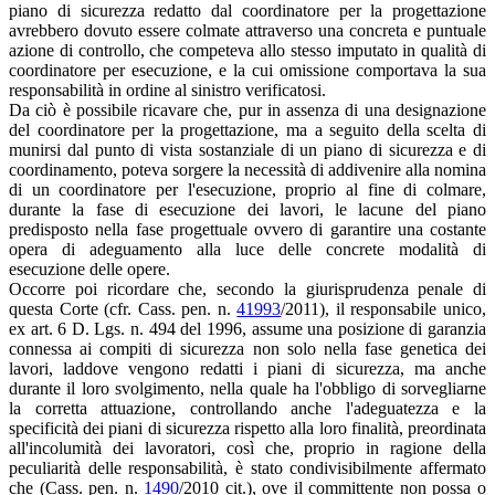
piano di sicurezza redatto dal coordinatore per la progettazione
avrebbero dovuto essere colmate attraverso una concreta e puntuale
azione di controllo, che competeva allo stesso imputato in qualità di
coordinatore per esecuzione, e la cui omissione comportava la sua
responsabilità in ordine al sinistro verificatosi.
Da ciò è possibile ricavare che, pur in assenza di una designazione
del coordinatore per la progettazione, ma a seguito della scelta di
munirsi dal punto di vista sostanziale di un piano di sicurezza e di
coordinamento, poteva sorgere la necessità di addivenire alla nomina
di un coordinatore per l'esecuzione, proprio al fine di colmare,
durante la fase di esecuzione dei lavori, le lacune del piano
predisposto nella fase progettuale ovvero di garantire una costante
opera di adeguamento alla luce delle concrete modalità di
esecuzione delle opere.
Occorre poi ricordare che, secondo la giurisprudenza penale di
questa Corte (cfr. Cass. pen. n.
41993
/2011), il responsabile unico,
ex art. 6 D. Lgs. n. 494 del 1996, assume una posizione di garanzia
connessa ai compiti di sicurezza non solo nella fase genetica dei
lavori, laddove vengono redatti i piani di sicurezza, ma anche
durante il loro svolgimento, nella quale ha l'obbligo di sorvegliarne
la corretta attuazione, controllando anche l'adeguatezza e la
specificità dei piani di sicurezza rispetto alla loro finalità, preordinata
all'incolumità dei lavoratori, così che, proprio in ragione della
peculiarità delle responsabilità, è stato condivisibilmente affermato
che (Cass. pen. n.
1490
/2010 cit.), ove il committente non possa o