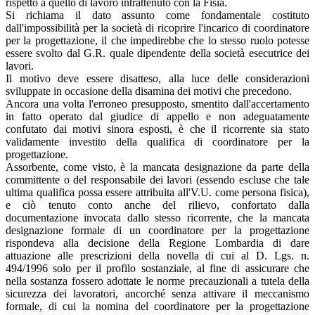
rispetto a quello di lavoro intrattenuto con la Fisia.
Si richiama il dato assunto come fondamentale costituto
dall'impossibilità per la società di ricoprire l'incarico di coordinatore
per la progettazione, il che impedirebbe che lo stesso ruolo potesse
essere svolto dal G.R. quale dipendente della società esecutrice dei
lavori.
Il motivo deve essere disatteso, alla luce delle considerazioni
sviluppate in occasione della disamina dei motivi che precedono.
Ancora una volta l'erroneo presupposto, smentito dall'accertamento
in fatto operato dal giudice di appello e non adeguatamente
confutato dai motivi sinora esposti, è che il ricorrente sia stato
validamente investito della qualifica di coordinatore per la
progettazione.
Assorbente, come visto, è la mancata designazione da parte della
committente o del responsabile dei lavori (essendo escluse che tale
ultima qualifica possa essere attribuita all'V.U. come persona fisica),
e ciò tenuto conto anche del rilievo, confortato dalla
documentazione invocata dallo stesso ricorrente, che la mancata
designazione formale di un coordinatore per la progettazione
rispondeva alla decisione della Regione Lombardia di dare
attuazione alle prescrizioni della novella di cui al D. Lgs. n.
494/1996 solo per il profilo sostanziale, al fine di assicurare che
nella sostanza fossero adottate le norme precauzionali a tutela della
sicurezza dei lavoratori, ancorché senza attivare il meccanismo
formale, di cui la nomina del coordinatore per la progettazione