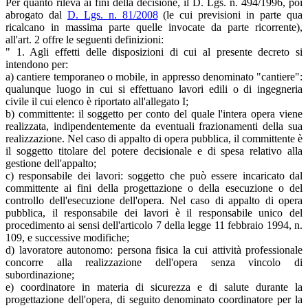
Per quanto rileva ai fini della decisione, il D. Lgs. n. 494/1996, poi
abrogato dal
D. Lgs. n. 81/2008
(le cui previsioni in parte qua
ricalcano in massima parte quelle invocate da parte ricorrente),
all'art. 2 offre le seguenti definizioni:
" 1. Agli effetti delle disposizioni di cui al presente decreto si
intendono per:
a) cantiere temporaneo o mobile, in appresso denominato "cantiere":
qualunque luogo in cui si effettuano lavori edili o di ingegneria
civile il cui elenco è riportato all'allegato I;
b) committente: il soggetto per conto del quale l'intera opera viene
realizzata, indipendentemente da eventuali frazionamenti della sua
realizzazione. Nel caso di appalto di opera pubblica, il committente è
il soggetto titolare del potere decisionale e di spesa relativo alla
gestione dell'appalto;
c) responsabile dei lavori: soggetto che può essere incaricato dal
committente ai fini della progettazione o della esecuzione o del
controllo dell'esecuzione dell'opera. Nel caso di appalto di opera
pubblica, il responsabile dei lavori è il responsabile unico del
procedimento ai sensi dell'articolo 7 della legge 11 febbraio 1994, n.
109, e successive modifiche;
d) lavoratore autonomo: persona fisica la cui attività professionale
concorre alla realizzazione dell'opera senza vincolo di
subordinazione;
e) coordinatore in materia di sicurezza e di salute durante la
progettazione dell'opera, di seguito denominato coordinatore per la