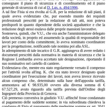
consegnare il piano di sicurezza e di coordinamento ed il piano
generale di sicurezza di cui al
D. Lgs. n. 494/1996
.
A tal fine Fisia si era rivolta al G.R. per la redazione di tali piani, il
quale aveva evidenziato che, pur essendo munito dei requisiti
professionali prescritti per la redazione di tali atti, non poteva
predisporli in quanto dipendente della società appaltatrice e che la
redazione degli stessi esulava dalle proprie mansioni lavorative.
Sosteneva, quindi, che V.U., che era anche l'amministratore delegato
della società, in proprio ed assumendo la qualità di responsabile dei
lavori per conto della committente, lo aveva nominato coordinatore
per la progettazione, notificando tale nomina poi alla ASL.
In adempimento di tale incarico il G.R. aggiungeva di avere redatto i
documenti prescritti dalla normativa in materia di sicurezza e che la
Regione Lombardia aveva accettato tale designazione, riportando il
suo nominativo nel cartello di cantiere.
Evidenziava che, mentre era stato regolarmente versato il compenso
per l'attività svolta all'ing. K. che era stato invece designato quale
coordinatore per l'esecuzione dei lavori, non aveva invece ricevuto
alcun compenso che, determinato sulla base dell'apposita tariffa,
ammontava ad € 98.935,00 ovvero alla diversa somma di €
67.527,29, avuto riguardo alla tariffa prevista dall'Ordine degli
Ingegneri della Provincia di Genova.
Ciò premesso conveniva in giudizio V.U. affinché fosse condannato
al pagamento delle suddette somme; in via subordinata chiedeva la
condanna di Fisia al pagamento delle medesime somme ex art. 2041