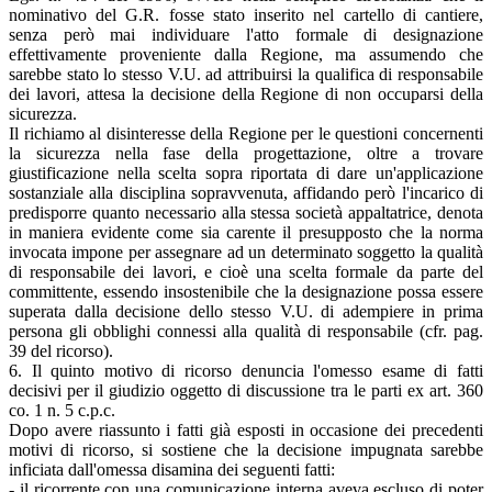
nominativo del G.R. fosse stato inserito nel cartello di cantiere,
senza però mai individuare l'atto formale di designazione
effettivamente proveniente dalla Regione, ma assumendo che
sarebbe stato lo stesso V.U. ad attribuirsi la qualifica di responsabile
dei lavori, attesa la decisione della Regione di non occuparsi della
sicurezza.
Il richiamo al disinteresse della Regione per le questioni concernenti
la sicurezza nella fase della progettazione, oltre a trovare
giustificazione nella scelta sopra riportata di dare un'applicazione
sostanziale alla disciplina sopravvenuta, affidando però l'incarico di
predisporre quanto necessario alla stessa società appaltatrice, denota
in maniera evidente come sia carente il presupposto che la norma
invocata impone per assegnare ad un determinato soggetto la qualità
di responsabile dei lavori, e cioè una scelta formale da parte del
committente, essendo insostenibile che la designazione possa essere
superata dalla decisione dello stesso V.U. di adempiere in prima
persona gli obblighi connessi alla qualità di responsabile (cfr. pag.
39 del ricorso).
6. Il quinto motivo di ricorso denuncia l'omesso esame di fatti
decisivi per il giudizio oggetto di discussione tra le parti ex art. 360
co. 1 n. 5 c.p.c.
Dopo avere riassunto i fatti già esposti in occasione dei precedenti
motivi di ricorso, si sostiene che la decisione impugnata sarebbe
inficiata dall'omessa disamina dei seguenti fatti:
- il ricorrente con una comunicazione interna aveva escluso di poter