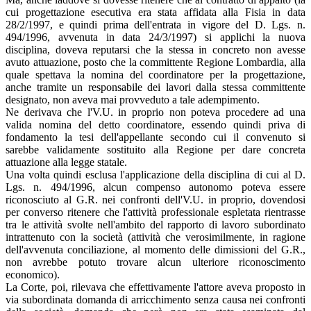
cui progettazione esecutiva era stata affidata alla Fisia in data
28/2/1997, e quindi prima dell'entrata in vigore del D. Lgs. n.
494/1996, avvenuta in data 24/3/1997) si applichi la nuova
disciplina, doveva reputarsi che la stessa in concreto non avesse
avuto attuazione, posto che la committente Regione Lombardia, alla
quale spettava la nomina del coordinatore per la progettazione,
anche tramite un responsabile dei lavori dalla stessa committente
designato, non aveva mai provveduto a tale adempimento.
Ne derivava che l'V.U. in proprio non poteva procedere ad una
valida nomina del detto coordinatore, essendo quindi priva di
fondamento la tesi dell'appellante secondo cui il convenuto si
sarebbe validamente sostituito alla Regione per dare concreta
attuazione alla legge statale.
Una volta quindi esclusa l'applicazione della disciplina di cui al D.
Lgs. n. 494/1996, alcun compenso autonomo poteva essere
riconosciuto al G.R. nei confronti dell'V.U. in proprio, dovendosi
per converso ritenere che l'attività professionale espletata rientrasse
tra le attività svolte nell'ambito del rapporto di lavoro subordinato
intrattenuto con la società (attività che verosimilmente, in ragione
dell'avvenuta conciliazione, al momento delle dimissioni del G.R.,
non avrebbe potuto trovare alcun ulteriore riconoscimento
economico).
La Corte, poi, rilevava che effettivamente l'attore aveva proposto in
via subordinata domanda di arricchimento senza causa nei confronti