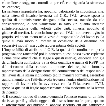
controllore e soggetto controllato per ciò che riguarda la sicurezza
del cantiere).
La sentenza impugnata ha, appunto, valorizzato la circostanza che,
nella lettera di incarico invocata dal G.R., l'V.U. avesse speso la
qualità di amministratore delegato della società, traendo da tale
considerazione, e con valutazione in fatto (in quanto inerente
all'interpretazione della volontà delle parti, rimessa appunto al
giudice di merito), la conclusione per cui l'V.U. non aveva agito in
proprio, ed ancor meno nella veste di responsabile dei lavori (sulla
quale si avrà modo di tornare in occasione della disamina dei
successivi motivi), ma quale rappresentante della società.
L'impossibilità di attribuire al G.R. la qualità di coordinatore per la
progettazione (ancorché poi in concreto questi possa avere espletato
alcune delle attività che la legge a questi riserva), discende non già
da un'indebita confusione tra la detta qualifica e quella di RSPP, ma
dal riscontro della carenza a monte del requisito formale,
rappresentato dalla designazione del committente o del responsabile
dei lavori dalla stessa individuato (ed in maniera formale), essendosi
quindi ritenuto che l'attività svolta trovasse l'unica giustificazione nel
rapporto di lavoro che lo avvinceva con la Fisia, avendo l'V.U.
speso la qualità di legale rappresentante della medesima nella lettera
di incarico.
4. Il secondo motivo di ricorso denuncia l'omesso esame di un fatto
decisivo per il giudizio oggetto di discussione tra le parti, quanto
all'affermazione del giudice di appello secondo cui alla fattispecie