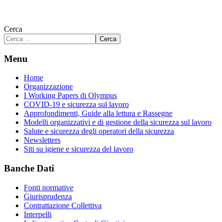
Cerca
Cerca
Menu
Home
Organizzazione
I Working Papers di Olympus
COVID-19 e sicurezza sul lavoro
Approfondimenti, Guide alla lettura e Rassegne
Modelli organizzativi e di gestione della sicurezza sul lavoro
Salute e sicurezza degli operatori della sicurezza
Newsletters
Siti su igiene e sicurezza del lavoro
Banche Dati
Fonti normative
Giurisprudenza
Contrattazione Collettiva
Interpelli