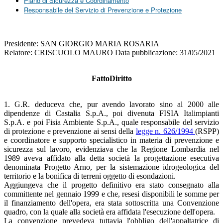
Piano di Sicurezza e Coordinamento
Responsabile del Servizio di Prevenzione e Protezione
Presidente: SAN GIORGIO MARIA ROSARIA
Relatore: CRISCUOLO MAURO Data pubblicazione: 31/05/2021
FattoDiritto
1. G.R. deduceva che, pur avendo lavorato sino al 2000 alle
dipendenze di Castalia S.p.A., poi divenuta FISIA Italimpianti
S.p.A. e poi Fisia Ambiente S.p.A., quale responsabile del servizio
di protezione e prevenzione ai sensi della
legge n. 626/1994
(RSPP)
e coordinatore e supporto specialistico in materia di prevenzione e
sicurezza sul lavoro, evidenziava che la Regione Lombardia nel
1989 aveva affidato alla detta società la progettazione esecutiva
denominata Progetto Arno, per la sistemazione idrogeologica del
territorio e la bonifica di terreni oggetto di esondazioni.
Aggiungeva che il progetto definitivo era stato consegnato alla
committente nel gennaio 1999 e che, resesi disponibili le somme per
il finanziamento dell'opera, era stata sottoscritta una Convenzione
quadro, con la quale alla società era affidata l'esecuzione dell'opera.
La convenzione prevedeva tuttavia l'obbligo dell'appaltatrice di