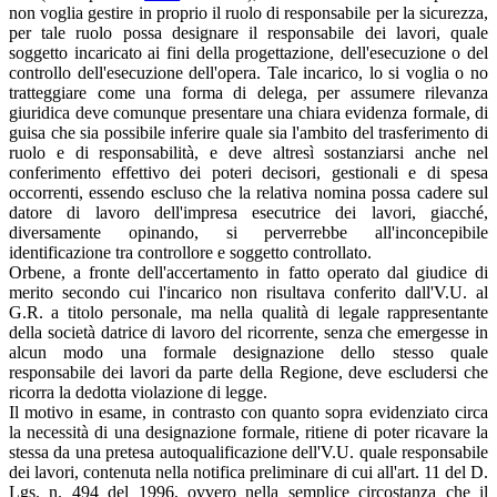
non voglia gestire in proprio il ruolo di responsabile per la sicurezza,
per tale ruolo possa designare il responsabile dei lavori, quale
soggetto incaricato ai fini della progettazione, dell'esecuzione o del
controllo dell'esecuzione dell'opera. Tale incarico, lo si voglia o no
tratteggiare come una forma di delega, per assumere rilevanza
giuridica deve comunque presentare una chiara evidenza formale, di
guisa che sia possibile inferire quale sia l'ambito del trasferimento di
ruolo e di responsabilità, e deve altresì sostanziarsi anche nel
conferimento effettivo dei poteri decisori, gestionali e di spesa
occorrenti, essendo escluso che la relativa nomina possa cadere sul
datore di lavoro dell'impresa esecutrice dei lavori, giacché,
diversamente opinando, si perverrebbe all'inconcepibile
identificazione tra controllore e soggetto controllato.
Orbene, a fronte dell'accertamento in fatto operato dal giudice di
merito secondo cui l'incarico non risultava conferito dall'V.U. al
G.R. a titolo personale, ma nella qualità di legale rappresentante
della società datrice di lavoro del ricorrente, senza che emergesse in
alcun modo una formale designazione dello stesso quale
responsabile dei lavori da parte della Regione, deve escludersi che
ricorra la dedotta violazione di legge.
Il motivo in esame, in contrasto con quanto sopra evidenziato circa
la necessità di una designazione formale, ritiene di poter ricavare la
stessa da una pretesa autoqualificazione dell'V.U. quale responsabile
dei lavori, contenuta nella notifica preliminare di cui all'art. 11 del D.
Lgs. n. 494 del 1996, ovvero nella semplice circostanza che il