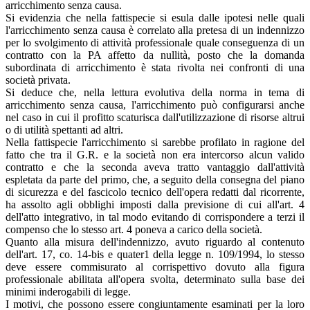
arricchimento senza causa.
Si evidenzia che nella fattispecie si esula dalle ipotesi nelle quali
l'arricchimento senza causa è correlato alla pretesa di un indennizzo
per lo svolgimento di attività professionale quale conseguenza di un
contratto con la PA affetto da nullità, posto che la domanda
subordinata di arricchimento è stata rivolta nei confronti di una
società privata.
Si deduce che, nella lettura evolutiva della norma in tema di
arricchimento senza causa, l'arricchimento può configurarsi anche
nel caso in cui il profitto scaturisca dall'utilizzazione di risorse altrui
o di utilità spettanti ad altri.
Nella fattispecie l'arricchimento si sarebbe profilato in ragione del
fatto che tra il G.R. e la società non era intercorso alcun valido
contratto e che la seconda aveva tratto vantaggio dall'attività
espletata da parte del primo, che, a seguito della consegna del piano
di sicurezza e del fascicolo tecnico dell'opera redatti dal ricorrente,
ha assolto agli obblighi imposti dalla previsione di cui all'art. 4
dell'atto integrativo, in tal modo evitando di corrispondere a terzi il
compenso che lo stesso art. 4 poneva a carico della società.
Quanto alla misura dell'indennizzo, avuto riguardo al contenuto
dell'art. 17, co. 14-bis e quater1 della legge n. 109/1994, lo stesso
deve essere commisurato al corrispettivo dovuto alla figura
professionale abilitata all'opera svolta, determinato sulla base dei
minimi inderogabili di legge.
I motivi, che possono essere congiuntamente esaminati per la loro