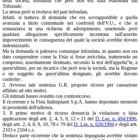
della società, domanda che però non era stata esaminata dal
Tribunale.
La stessa però si rivelava del pari infondata.
Infatti, si trattava di domanda che era sovrapponibile a quella
avanzata a titolo contrattuale nei confronti dell'V.U., e che si
sostanziava in una richiesta di adempimento, omettendo però
qualsiasi allegazione specificamente incentrata sull'asserito
impoverimento in conseguenza del quale la società avrebbe dovuto
indennizzarlo.
Ma la domanda si palesava comunque infondata, in quanto non era
dato comprendere come la Fisia si fosse arricchita, trattenendo un
compenso, asseritamente destinato, secondo la tesi dell'appella"te, a
quest'ultimo, per un incarico che però non la società, ma la Regione
o un soggetto da quest'ultima designato, gli avrebbe dovuto
conferire .
2. Avverso tale sentenza G.R. propone ricorso per cassazione
affidato ad otto motivi.
Gli intimati hanno resistito con controricorso.
Il ricorrente e la Fisia Italimpianti S.p.A. hanno depositato memorie
in prossimità dell'udienza.
3. Il primo motivo di ricorso denuncia la violazione o falsa
applicazione degli artt. 2, 4, 5, 9, 12 e 21 del
D. Lgs. n. 494/1996
,
degli artt. 2, 4, 8, 9, 10, 78 e 79 del
D. Lgs. n. 626/1994
e degli artt.
2103 e 2104 c.c.
Deduce parte ricorrente che la sentenza impugnata avrebbe violato