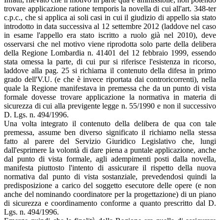
trovare applicazione ratione temporis la novella di cui all'art. 348-ter
c.p.c., che si applica ai soli casi in cui il giudizio di appello sia stato
introdotto in data successiva al 12 settembre 2012 (laddove nel caso
in esame l'appello era stato iscritto a ruolo già nel 2010), deve
osservarsi che nel motivo viene riprodotta solo parte della delibera
della Regione Lombardia n. 41401 del 12 febbraio 1999, essendo
stata omessa la parte, di cui pur si riferisce l'esistenza in ricorso,
laddove alla pag. 25 si richiama il contenuto della difesa in primo
grado dell'V.U. (e che è invece riportata dai controricorrenti), nella
quale la Regione manifestava in premessa che da un punto di vista
formale dovesse trovare applicazione la normativa in materia di
sicurezza di cui alla previgente legge n. 55/1990 e non il successivo
D. Lgs. n. 494/1996.
Una volta integrato il contenuto della delibera de qua con tale
premessa, assume ben diverso significato il richiamo nella stessa
fatto al parere del Servizio Giuridico Legislativo che, lungi
dall'esprimere la volontà di dare piena a puntale applicazione, anche
dal punto di vista formale, agli adempimenti posti dalla novella,
manifesta piuttosto l'intento di assicurare il rispetto della nuova
normativa dal punto di vista sostanziale, prevedendosi quindi la
predisposizione a carico del soggetto esecutore delle opere (e non
anche del nominando coordinatore per la progettazione) di un piano
di sicurezza e coordinamento conforme a quanto prescritto dal D.
Lgs. n. 494/1996.