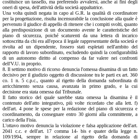
costituisce un tassello, ma preferendo avvalersi, anche ai fini degli
oneri di spesa, dell'attività della società appaltatrice.
Una volta quindi negata in capo al G.R. la qualità di coordinatore
per la progettazione, risulta incensurabile la conclusione alla quale è
pervenuto il giudice di appello di ritenere che i compiti svolti, quanto
alla predisposizione di un documento avente le caratteristiche del
piano di sicurezza, poiché scaturenti da una lettera di incarico
sottoscritta da chi era all'epoca il legale rappresentante della società e
rivolta ad un dipendente, fossero stati espletati nell'ambito del
rapporto di lavoro subordinato, escludendo quindi la configurabilità
di un autonomo diritto al compenso da far valere nei confronti
dell'V.U. in proprio.
8. Il settimo motivo di ricorso denuncia l'omessa disamina di un fatto
decisivo per il giudizio oggetto di discussione tra le parti ex art. 360
co. 1 n. 5 c.p.c., quanto al rigetto della domanda subordinata di
arricchimento senza causa, avanzata in primo grado, e la cui
decisione era stata omessa dal Tribunale.
Il fatto storico del quale sarebbe stata omessa la disamina è il
contenuto dell'atto integrativo, più volte ricordato che alla lett. f)
dell'art. 4 pone le spese per la redazione del piano di sicurezza e
coordinamento, da consegnare entro 30 giorni alla committente, a
carico della Fisia.
L'ottavo motivo denuncia la violazione e falsa applicazione dell'art.
2041 c.c. e dell'art. 17 comma 14- bis e quater della legge n.
109/1994, sempre in relazione al rigetto della domanda di