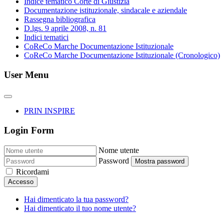
Indice tematico Corte di Giustizia
Documentazione istituzionale, sindacale e aziendale
Rassegna bibliografica
D.lgs. 9 aprile 2008, n. 81
Indici tematici
CoReCo Marche Documentazione Istituzionale
CoReCo Marche Documentazione Istituzionale (Cronologico)
User Menu
PRIN INSPIRE
Login Form
Nome utente
Password
Mostra password
Ricordami
Accesso
Hai dimenticato la tua password?
Hai dimenticato il tuo nome utente?