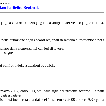
icipato
ato Paritetico Regionale
]; la Cna del Veneto [...]; la Casartigiani del Veneto [...]; e la Filca-
o nella attuazione degli accordi regionali in materia di formazione per i
 campo della sicurezza nei cantieri di lavoro;
nto segue.
i confronti delle istituzioni pubbliche.
arzo 2007, entro 10 giorni dalla sigla del presente accordo. Le parti
rti istitutive.
isorio si incontrerà alla data del 1° settembre 2009 alle ore 9,30 per la