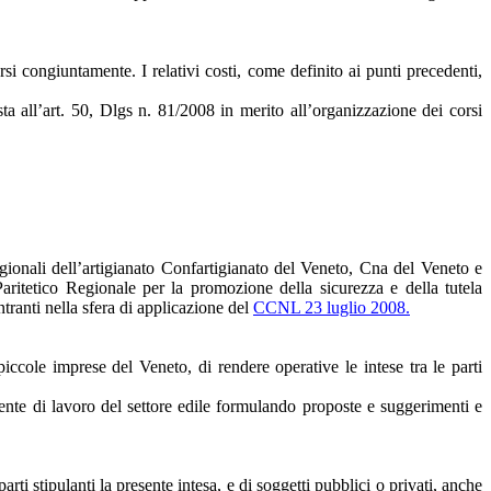
rsi congiuntamente. I relativi costi, come definito ai punti precedenti,
ista all’art. 50, Dlgs n. 81/2008 in merito all’organizzazione dei corsi
egionali dell’artigianato Confartigianato del Veneto, Cna del Veneto e
Paritetico Regionale per la promozione della sicurezza e della tutela
tranti nella sfera di applicazione del
CCNL 23 luglio 2008.
iccole imprese del Veneto, di rendere operative le intese tra le parti
iente di lavoro del settore edile formulando proposte e suggerimenti e
 parti stipulanti la presente intesa, e di soggetti pubblici o privati, anche