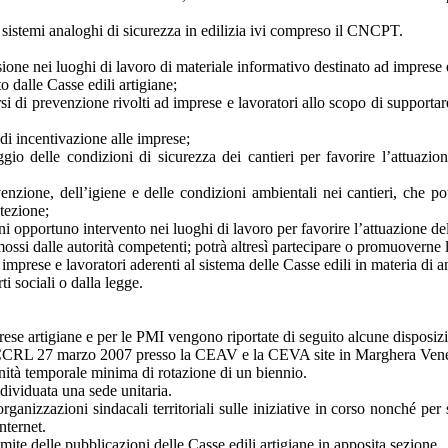
n sistemi analoghi di sicurezza in edilizia ivi compreso il CNCPT.
usione nei luoghi di lavoro di materiale informativo destinato ad imprese e
o dalle Casse edili artigiane;
si di prevenzione rivolti ad imprese e lavoratori allo scopo di supportar
 di incentivazione alle imprese;
o delle condizioni di sicurezza dei cantieri per favorire l’attuazio
venzione, dell’igiene e delle condizioni ambientali nei cantieri, che po
otezione;
i opportuno intervento nei luoghi di lavoro per favorire l’attuazione de
omossi dalle autorità competenti; potrà altresì partecipare o promuoverne l
ra imprese e lavoratori aderenti al sistema delle Casse edili in materia di 
ti sociali o dalla legge.
rese artigiane e per le PMI vengono riportate di seguito alcune disposizi
del CCRL 27 marzo 2007 presso la CEAV e la CEVA site in Marghera Vene
unità temporale minima di rotazione di un biennio.
ndividuata una sede unitaria.
anizzazioni sindacali territoriali sulle iniziative in corso nonché per sv
internet.
mite delle pubblicazioni delle Casse edili artigiane in apposita sezione.