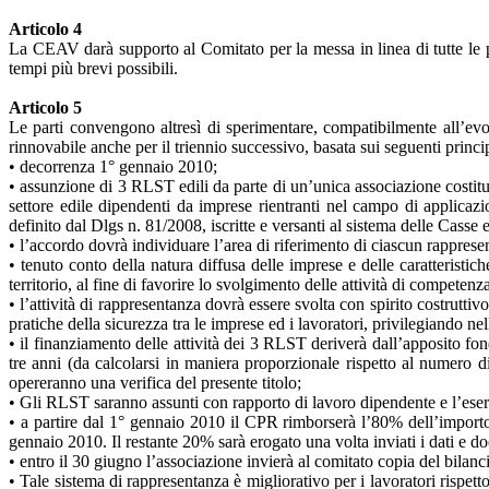
Articolo 4
La CEAV darà supporto al Comitato per la messa in linea di tutte le pr
tempi più brevi possibili.
Articolo 5
Le parti convengono altresì di sperimentare, compatibilmente all’evo
rinnovabile anche per il triennio successivo, basata sui seguenti princip
• decorrenza 1° gennaio 2010;
• assunzione di 3 RLST edili da parte di un’unica associazione costitui
settore edile dipendenti da imprese rientranti nel campo di applicaz
definito dal Dlgs n. 81/2008, iscritte e versanti al sistema delle Casse
• l’accordo dovrà individuare l’area di riferimento di ciascun rappresent
• tenuto conto della natura diffusa delle imprese e delle caratteristic
territorio, al fine di favorire lo svolgimento delle attività di competenza
• l’attività di rappresentanza dovrà essere svolta con spirito costruttiv
pratiche della sicurezza tra le imprese ed i lavoratori, privilegiando ne
• il finanziamento delle attività dei 3 RLST deriverà dall’apposito f
tre anni (da calcolarsi in maniera proporzionale rispetto al numero d
opereranno una verifica del presente titolo;
• Gli RLST saranno assunti con rapporto di lavoro dipendente e l’eserciz
• a partire dal 1° gennaio 2010 il CPR rimborserà l’80% dell’importo 
gennaio 2010. Il restante 20% sarà erogato una volta inviati i dati e d
• entro il 30 giugno l’associazione invierà al comitato copia del bilanci
• Tale sistema di rappresentanza è migliorativo per i lavoratori rispett