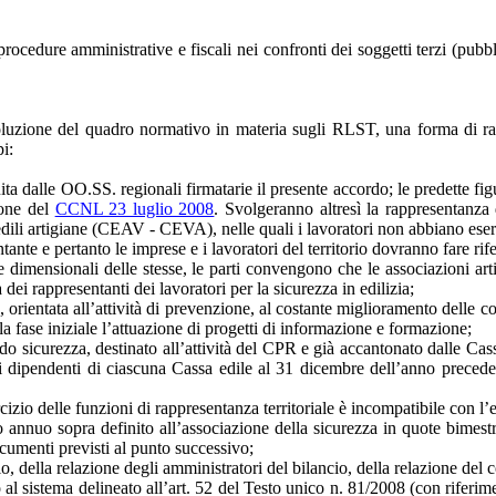
ocedure amministrative e fiscali nei confronti dei soggetti terzi (pubbl
luzione del quadro normativo in materia sugli RLST, una forma di rapp
i:
ta dalle OO.SS. regionali firmatarie il presente accordo; le predette fi
ione del
CCNL 23 luglio 2008
. Svolgeranno altresì la rappresentanza
 edili artigiane (CEAV - CEVA), nelle quali i lavoratori non abbiano eserc
ante e pertanto le imprese e i lavoratori del territorio dovranno fare rif
he dimensionali delle stesse, le parti convengono che le associazioni arti
 dei rappresentanti dei lavoratori per la sicurezza in edilizia;
o, orientata all’attività di prevenzione, al costante miglioramento delle c
lla fase iniziale l’attuazione di progetti di informazione e formazione;
ondo sicurezza, destinato all’attività del CPR e già accantonato dalle 
i dipendenti di ciascuna Cassa edile al 31 dicembre dell’anno precedent
io delle funzioni di rappresentanza territoriale è incompatibile con l’es
annuo sopra definito all’associazione della sicurezza in quote bimestra
ocumenti previsti al punto successivo;
o, della relazione degli amministratori del bilancio, della relazione del c
o al sistema delineato all’art. 52 del Testo unico n. 81/2008 (con riferim