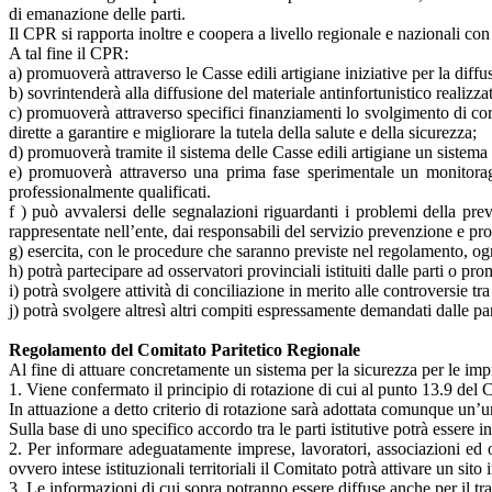
di emanazione delle parti.
Il CPR si rapporta inoltre e coopera a livello regionale e nazionali co
A tal fine il CPR:
a) promuoverà attraverso le Casse edili artigiane iniziative per la diff
b) sovrintenderà alla diffusione del materiale antinfortunistico realizzat
c) promuoverà attraverso specifici finanziamenti lo svolgimento di cor
dirette a garantire e migliorare la tutela della salute e della sicurezza;
d) promuoverà tramite il sistema delle Casse edili artigiane un sistema
e) promuoverà attraverso una prima fase sperimentale un monitoraggi
professionalmente qualificati.
f ) può avvalersi delle segnalazioni riguardanti i problemi della pre
rappresentate nell’ente, dai responsabili del servizio prevenzione e pr
g) esercita, con le procedure che saranno previste nel regolamento, ogn
h) potrà partecipare ad osservatori provinciali istituiti dalle parti o pr
i) potrà svolgere attività di conciliazione in merito alle controversie t
j) potrà svolgere altresì altri compiti espressamente demandati dalle par
Regolamento del Comitato Paritetico Regionale
Al fine di attuare concretamente un sistema per la sicurezza per le imp
1. Viene confermato il principio di rotazione di cui al punto 13.9 
In attuazione a detto criterio di rotazione sarà adottata comunque un’
Sulla base di uno specifico accordo tra le parti istitutive potrà essere i
2. Per informare adeguatamente imprese, lavoratori, associazioni ed org
ovvero intese istituzionali territoriali il Comitato potrà attivare un sito 
3. Le informazioni di cui sopra potranno essere diffuse anche per il tra