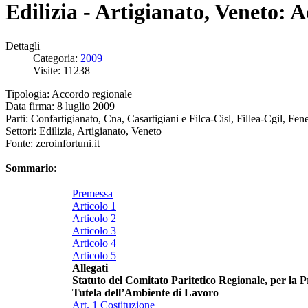
Edilizia - Artigianato, Veneto: 
Dettagli
Categoria:
2009
Visite: 11238
Tipologia: Accordo regionale
Data firma: 8 luglio 2009
Parti: Confartigianato, Cna, Casartigiani e Filca-Cisl, Fillea-Cgil, Fen
Settori: Edilizia, Artigianato, Veneto
Fonte: zeroinfortuni.it
Sommario
:
Premessa
Articolo 1
Articolo 2
Articolo 3
Articolo 4
Articolo 5
Allegati
Statuto del Comitato Paritetico Regionale, per la P
Tutela dell’Ambiente di Lavoro
Art. 1 Costituzione