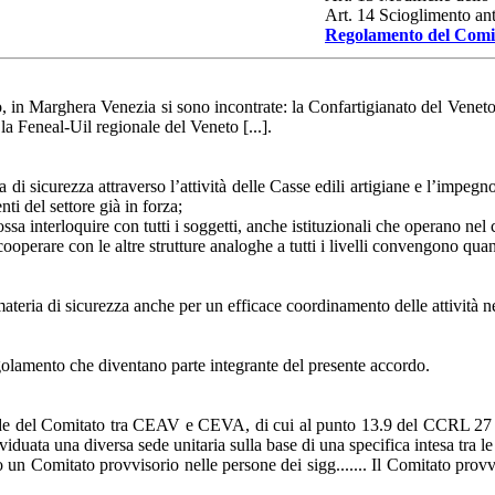
Art. 14 Scioglimento ant
Regolamento del Comit
 in Marghera Venezia si sono incontrate: la Confartigianato del Veneto [...
 la Feneal-Uil regionale del Veneto [...].
di sicurezza attraverso l’attività delle Casse edili artigiane e l’impegn
ti del settore già in forza;
possa interloquire con tutti i soggetti, anche istituzionali che operano nel
cooperare con le altre strutture analoghe a tutti i livelli convengono qua
ateria di sicurezza anche per un efficace coordinamento delle attività ne
egolamento che diventano parte integrante del presente accordo.
 sede del Comitato tra CEAV e CEVA, di cui al punto 13.9 del CCRL 27 m
ata una diversa sede unitaria sulla base di una specifica intesa tra le pa
ano un Comitato provvisorio nelle persone dei sigg....... Il Comitato provv