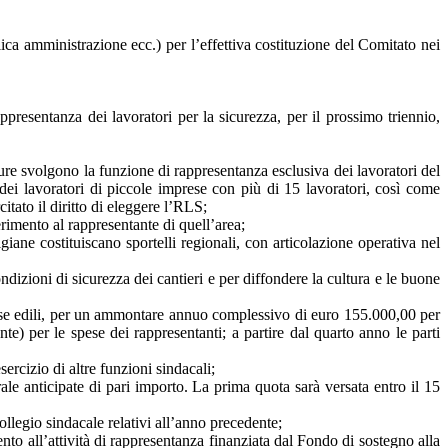
ica amministrazione ecc.) per l’effettiva costituzione del Comitato nei
resentanza dei lavoratori per la sicurezza, per il prossimo triennio,
gure svolgono la funzione di rappresentanza esclusiva dei lavoratori del
 dei lavoratori di piccole imprese con più di 15 lavoratori, così come
itato il diritto di eleggere l’RLS;
erimento al rappresentante di quell’area;
giane costituiscano sportelli regionali, con articolazione operativa nel
ondizioni di sicurezza dei cantieri e per diffondere la cultura e le buone
Casse edili, per un ammontare annuo complessivo di euro 155.000,00 per
e) per le spese dei rappresentanti; a partire dal quarto anno le parti
ercizio di altre funzioni sindacali;
le anticipate di pari importo. La prima quota sarà versata entro il 15
ollegio sindacale relativi all’anno precedente;
ento all’attività di rappresentanza finanziata dal Fondo di sostegno alla