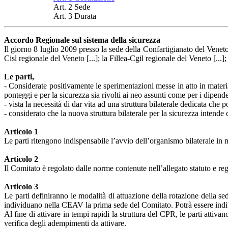
Art. 2 Sede
Art. 3 Durata
Accordo Regionale sul sistema della sicurezza
Il giorno 8 luglio 2009 presso la sede della Confartigianato del Veneto,
Cisl regionale del Veneto [...]; la Fillea-Cgil regionale del Veneto [...];
Le parti,
- Considerate positivamente le sperimentazioni messe in atto in materia 
ponteggi e per la sicurezza sia rivolti ai neo assunti come per i dipenden
- vista la necessità di dar vita ad una struttura bilaterale dedicata che 
- considerato che la nuova struttura bilaterale per la sicurezza intende 
Articolo 1
Le parti ritengono indispensabile l’avvio dell’organismo bilaterale in m
Articolo 2
Il Comitato è regolato dalle norme contenute nell’allegato statuto e r
Articolo 3
Le parti definiranno le modalità di attuazione della rotazione della
individuano nella CEAV la prima sede del Comitato. Potrà essere individu
Al fine di attivare in tempi rapidi la struttura del CPR, le parti attiv
verifica degli adempimenti da attivare.