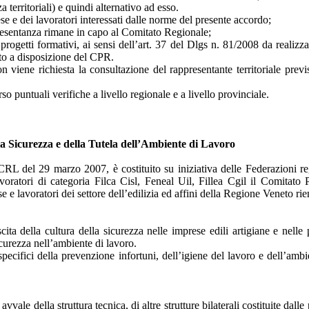
 territoriali) e quindi alternativo ad esso.
ese e dei lavoratori interessati dalle norme del presente accordo;
resentanza rimane in capo al Comitato Regionale;
progetti formativi, ai sensi dell’art. 37 del Dlgs n. 81/2008 da realizza
nto a disposizione del CPR.
non viene richiesta la consultazione del rappresentante territoriale prev
so puntuali verifiche a livello regionale e a livello provinciale.
la Sicurezza e della Tutela dell’Ambiente di Lavoro
 CCRL del 29 marzo 2007, è costituito su iniziativa delle Federazioni r
avoratori di categoria Filca Cisl, Feneal Uil, Fillea Cgil il Comitato 
e lavoratori dei settore dell’edilizia ed affini della Regione Veneto rien
ta della cultura della sicurezza nelle imprese edili artigiane e nelle p
sicurezza nell’ambiente di lavoro.
pecifici della prevenzione infortuni, dell’igiene del lavoro e dell’amb
avvale della struttura tecnica, di altre strutture bilaterali costituite dalle