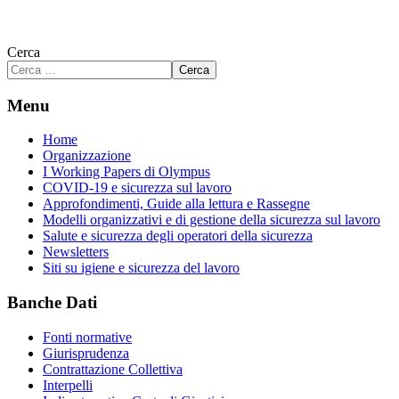
Cerca
Cerca
Menu
Home
Organizzazione
I Working Papers di Olympus
COVID-19 e sicurezza sul lavoro
Approfondimenti, Guide alla lettura e Rassegne
Modelli organizzativi e di gestione della sicurezza sul lavoro
Salute e sicurezza degli operatori della sicurezza
Newsletters
Siti su igiene e sicurezza del lavoro
Banche Dati
Fonti normative
Giurisprudenza
Contrattazione Collettiva
Interpelli