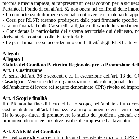
piccola e media impresa, ai rappresentanti dei lavoratori per la sicurezza
Pertanto, il Fondo di cui all’art. 52 non opera nei confronti delle impr
• La competenza di dirimere eventuali controversie in materia di rapp
• Corsi per RLST: saranno predisposti dalle parti firmatarie specifici 
saranno finanziati dalle Casse edili artigiane utilizzando lo stanziame
• Considerata la particolarità del sistema territoriale qui delineato, 
derivanti dai contratti collettivi territoriali;
• Le parti firmatarie si raccorderanno con l’attività degli RLST attraver
Allegati
Allegato 1
Statuto del Comitato Paritetico Regionale, per la Promozione del
Art. 1 Costituzione
Ai sensi dell’art. 36 e seguenti c.c., in esecuzione dell’art. 13 del
Casartigiani Veneto e delle organizzazioni sindacali regionali dei l
dell’ambiente di lavoro (di seguito denominato CPR) rivolto ad imprese 
Art. 4 Scopi e finalità
Il CPR non ha fine di lucro ed ha lo scopo, nell’ambito di una cresci
costituenti di cui all’art. 1 finalizzate al miglioramento dei sistemi di 
Ha lo scopo altresì di promuovere lo studio dei problemi generali e s
promuovendo idonee iniziative rivolte alle imprese ed ai lavoratori.
Art. 5 Attività del Comitato
Per realizzare gli scopi ed i fini di cui al precedente articolo, il CPR si 