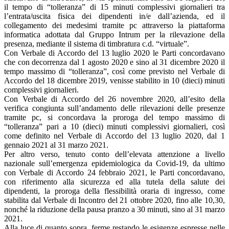
il tempo di “tolleranza” di 15 minuti complessivi giornalieri tra
l’entrata/uscita fisica dei dipendenti in/e dall’azienda, ed il
collegamento dei medesimi tramite pc attraverso la piattaforma
informatica adottata dal Gruppo Intrum per la rilevazione della
presenza, mediante il sistema di timbratura c.d. “virtuale”.
Con Verbale di Accordo del 13 luglio 2020 le Parti concordavano
che con decorrenza dal 1 agosto 2020 e sino al 31 dicembre 2020 il
tempo massimo di “tolleranza”, così come previsto nel Verbale di
Accordo del 18 dicembre 2019, venisse stabilito in 10 (dieci) minuti
complessivi giornalieri.
Con Verbale di Accordo del 26 novembre 2020, all’esito della
verifica congiunta sull’andamento delle rilevazioni delle presenze
tramite pc, si concordava la proroga del tempo massimo di
“tolleranza” pari a 10 (dieci) minuti complessivi giornalieri, così
come definito nel Verbale di Accordo del 13 luglio 2020, dal 1
gennaio 2021 al 31 marzo 2021.
Per altro verso, tenuto conto dell’elevata attenzione a livello
nazionale sull’emergenza epidemiologica da Covid-19, da ultimo
con Verbale di Accordo 24 febbraio 2021, le Parti concordavano,
con riferimento alla sicurezza ed alla tutela della salute dei
dipendenti, la proroga della flessibilità oraria di ingresso, come
stabilita dal Verbale di Incontro del 21 ottobre 2020, fino alle 10,30,
nonché la riduzione della pausa pranzo a 30 minuti, sino al 31 marzo
2021.
Alla luce di quanto sopra, ferme restando le esigenze espresse nelle