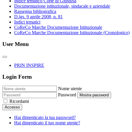
Indice tematico Corte di Giustizia
Documentazione istituzionale, sindacale e aziendale
Rassegna bibliografica
D.lgs. 9 aprile 2008, n. 81
Indici tematici
CoReCo Marche Documentazione Istituzionale
CoReCo Marche Documentazione Istituzionale (Cronologico)
User Menu
PRIN INSPIRE
Login Form
Nome utente
Password
Mostra password
Ricordami
Accesso
Hai dimenticato la tua password?
Hai dimenticato il tuo nome utente?