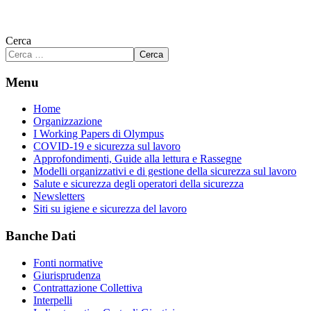
Cerca
Cerca
Menu
Home
Organizzazione
I Working Papers di Olympus
COVID-19 e sicurezza sul lavoro
Approfondimenti, Guide alla lettura e Rassegne
Modelli organizzativi e di gestione della sicurezza sul lavoro
Salute e sicurezza degli operatori della sicurezza
Newsletters
Siti su igiene e sicurezza del lavoro
Banche Dati
Fonti normative
Giurisprudenza
Contrattazione Collettiva
Interpelli