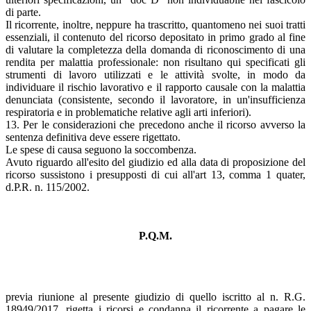
di parte.
Il ricorrente, inoltre, neppure ha trascritto, quantomeno nei suoi tratti
essenziali, il contenuto del ricorso depositato in primo grado al fine
di valutare la completezza della domanda di riconoscimento di una
rendita per malattia professionale: non risultano qui specificati gli
strumenti di lavoro utilizzati e le attività svolte, in modo da
individuare il rischio lavorativo e il rapporto causale con la malattia
denunciata (consistente, secondo il lavoratore, in un'insufficienza
respiratoria e in problematiche relative agli arti inferiori).
13. Per le considerazioni che precedono anche il ricorso avverso la
sentenza definitiva deve essere rigettato.
Le spese di causa seguono la soccombenza.
Avuto riguardo all'esito del giudizio ed alla data di proposizione del
ricorso sussistono i presupposti di cui all'art 13, comma 1 quater,
d.P.R. n. 115/2002.
P.Q.M.
previa riunione al presente giudizio di quello iscritto al n. R.G.
18949/2017, rigetta i ricorsi e condanna il ricorrente a pagare le