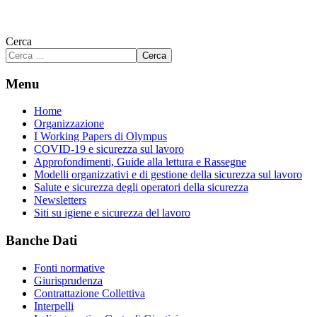
Cerca
Cerca
Menu
Home
Organizzazione
I Working Papers di Olympus
COVID-19 e sicurezza sul lavoro
Approfondimenti, Guide alla lettura e Rassegne
Modelli organizzativi e di gestione della sicurezza sul lavoro
Salute e sicurezza degli operatori della sicurezza
Newsletters
Siti su igiene e sicurezza del lavoro
Banche Dati
Fonti normative
Giurisprudenza
Contrattazione Collettiva
Interpelli