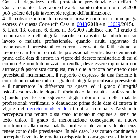
Cost. di adeguatezza della prestazione previdenziale e dell'art. 3
Cost., in quanto il lavoratore che abbia subito infortuni tutti nel 2000
può godere del più favorevole regime dell'unificazione.
4. Il motivo è infondato dovendo trovare conferma i principi già
espressi da questa Corte (cfr. Cass. n.
6048
/2018 e n.
12629
/2015).
5. L'art. 13, comma 6, d.lgs. n. 38/2000 stabilisce che "Il grado di
menomazione dell'integrità psicofisica causato da infortunio sul
lavoro o malattia professionale, quando risulti aggravato da
menomazioni preesistenti concorrenti derivanti da fatti estranei al
lavoro o da infortuni o malattie professionali verificatisi o denunciate
prima della data di entrata in vigore del decreto ministeriale di cui al
comma 3 e non indennizzati in rendita, deve essere rapportato non
all'integrità psicofisica completa, ma a quella ridotta per effetto delle
preesistenti menomazioni, il rapporto è espresso da una frazione in
cui il denominatore indica il grado d'integrità psicofisica preesistente
e il numeratore la differenza tra questa ed il grado d'integrità
psicofisica residuato dopo l'infortunio o la malattia professionale.
Quando per le conseguenze degli infortuni o delle malattie
professionali verificatisi o denunciate prima della data di entrata in
vigore del
decreto ministeriale
di cui al comma 3 l'assicurato
percepisca una rendita o sia stato liquidato in capitale ai sensi del
testo unico, il grado di menomazione conseguente al nuovo
infortunio o alla nuova malattia professionale viene valutato senza
tenere conto delle preesistenze. In tale caso, l'assicurato continuerà a
percepire l'eventuale rendita corrisposta in conseguenza di infortuni