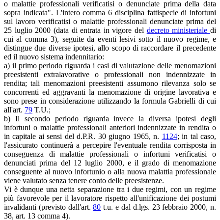
o malattie professionali verificatisi o denunciate prima della data
sopra indicata". L'intero comma 6 disciplina fattispecie di infortuni
sul lavoro verificatisi o malattie professionali denunciate prima del
25 luglio 2000 (data di entrata in vigore del
decreto ministeriale
di
cui al comma 3), seguite da eventi lesivi sotto il nuovo regime, e
distingue due diverse ipotesi, allo scopo di raccordare il precedente
ed il nuovo sistema indennitario:
a) il primo periodo riguarda i casi di valutazione delle menomazioni
preesistenti extralavorative o professionali non indennizzate in
rendita; tali menomazioni preesistenti assumono rilevanza solo se
concorrenti ed aggravanti la menomazione di origine lavorativa e
sono prese in considerazione utilizzando la formula Gabrielli di cui
all'art.
79
T.U.;
b) Il secondo periodo riguarda invece la diversa ipotesi degli
infortuni o malattie professionali anteriori indennizzate in rendita o
in capitale ai sensi del d.P.R. 30 giugno 1965, n.
1124
; in tal caso,
l'assicurato continuerà a percepire l'eventuale rendita corrisposta in
conseguenza di malattie professionali o infortuni verificatisi o
denunciati prima del 12 luglio 2000, e il grado di menomazione
conseguente al nuovo infortunio o alla nuova malattia professionale
viene valutato senza tenere conto delle preesistenze.
Vi è dunque una netta separazione tra i due regimi, con un regime
più favorevole per il lavoratore rispetto all'unificazione dei postumi
invalidanti (previsto dall'art.
80
t.u. e dal d.lgs. 23 febbraio 2000, n.
38, art. 13 comma 4).