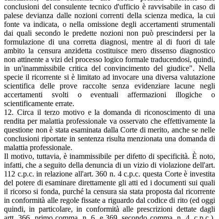
conclusioni del consulente tecnico d'ufficio è ravvisabile in caso di
palese devianza dalle nozioni correnti della scienza medica, la cui
fonte va indicata, o nella omissione degli accertamenti strumentali
dai quali secondo le predette nozioni non può prescindersi per la
formulazione di una corretta diagnosi, mentre al di fuori di tale
ambito la censura anzidetta costituisce mero dissenso diagnostico
non attinente a vizi del processo logico formale traducendosi, quindi,
in un'inammissibile critica del convincimento del giudice". Nella
specie il ricorrente si è limitato ad invocare una diversa valutazione
scientifica delle prove raccolte senza evidenziare lacune negli
accertamenti svolti o eventuali affermazioni illogiche o
scientificamente errate.
12. Circa il terzo motivo e la domanda di riconoscimento di una
rendita per malattia professionale va osservato che effettivamente la
questione non è stata esaminata dalla Corte di merito, anche se nelle
conclusioni riportate in sentenza risulta menzionata una domanda di
malattia professionale.
Il motivo, tuttavia, è inammissibile per difetto di specificità. È noto,
infatti, che a seguito della denuncia di un vizio di violazione dell'art.
112 c.p.c. in relazione all'art. 360 n. 4 c.p.c. questa Corte è investita
del potere di esaminare direttamente gli atti ed i documenti sui quali
il ricorso si fonda, purché la censura sia stata proposta dal ricorrente
in conformità alle regole fissate a riguardo dal codice di rito (ed oggi
quindi, in particolare, in conformità alle prescrizioni dettate dagli
artt. 366, primo comma, n. 6, e 369, secondo comma, n. 4, c.p.c.).