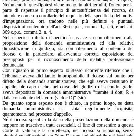
Nemmeno in quest'ipotesi viene meno, in altri termini, l'onere per la
parte di rispettare il principio di autosufficienza del ricorso, da
intendere come un corollario del requisito della specificità dei motivi
d'impugnazione, ora tradotto nelle più definite e puntuali
disposizioni contenute nell'art. 366 c.p.c., comma 1, n. 6, e nell'art.
369 c.p.c., comma 2, n. 4.
Nella specie il difetto di specificità sussiste sia con riferimento alla
proposizione della domanda amministrativa ed alla relativa
dimostrazione in giudizio, sia con riferimento al contenuto del
ricorso e, in particolare, all'avvenuta corretta esposizione dei
presupposti per il riconoscimento della malattia professionale
denunciata.
Con riguardo al primo aspetto lo stesso ricorrente riferisce che il
Tribunale aveva dichiarato improponibile il ricorso sul punto per
difetto della domanda amministrativa; che egli aveva censurato in
appello tale capo e che, nel corso del giudizio di secondo grado,
aveva depositato la domanda amministrativa "tramite il dott. P. e
dalla consulente del lavoro (v. doc D)" (sic).
Da quanto sopra esposto non è chiaro, in primo luogo, se detta
domanda amministrativa sia stata regolarmente acquisita,
quantomeno, nel processo d'appello.
Né il ricorso specifica la data della presentazione della domanda e
neppure ne trascrive i tratti essenziali, al fine di consentire a questa
Corte di valutarne la correttezza; nel ricorso si richiama, senza
ulteriori specificazioni, un "doc D" non individuabile nel fascicolo