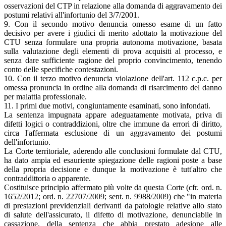
osservazioni del CTP in relazione alla domanda di aggravamento dei
postumi relativi all'infortunio del 3/7/2001.
9. Con il secondo motivo denuncia omesso esame di un fatto
decisivo per avere i giudici di merito adottato la motivazione del
CTU senza formulare una propria autonoma motivazione, basata
sulla valutazione degli elementi di prova acquisiti al processo, e
senza dare sufficiente ragione del proprio convincimento, tenendo
conto delle specifiche contestazioni.
10. Con il terzo motivo denuncia violazione dell'art. 112 c.p.c. per
omessa pronuncia in ordine alla domanda di risarcimento del danno
per malattia professionale.
11. I primi due motivi, congiuntamente esaminati, sono infondati.
La sentenza impugnata appare adeguatamente motivata, priva di
difetti logici o contraddizioni, oltre che immune da errori di diritto,
circa l'affermata esclusione di un aggravamento dei postumi
dell'infortunio.
La Corte territoriale, aderendo alle conclusioni formulate dal CTU,
ha dato ampia ed esauriente spiegazione delle ragioni poste a base
della propria decisione e dunque la motivazione è tutt'altro che
contraddittoria o apparente.
Costituisce principio affermato più volte da questa Corte (cfr. ord. n.
1652/2012; ord. n. 22707/2009; sent. n. 9988/2009) che "in materia
di prestazioni previdenziali derivanti da patologie relative allo stato
di salute dell'assicurato, il difetto di motivazione, denunciabile in
cassazione, della sentenza che abbia prestato adesione alle