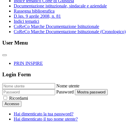
Indice tematico Corte di Giustizia
Documentazione istituzionale, sindacale e aziendale
Rassegna bibliografica
D.lgs. 9 aprile 2008, n. 81
Indici tematici
CoReCo Marche Documentazione Istituzionale
CoReCo Marche Documentazione Istituzionale (Cronologico)
User Menu
PRIN INSPIRE
Login Form
Nome utente
Password
Mostra password
Ricordami
Accesso
Hai dimenticato la tua password?
Hai dimenticato il tuo nome utente?