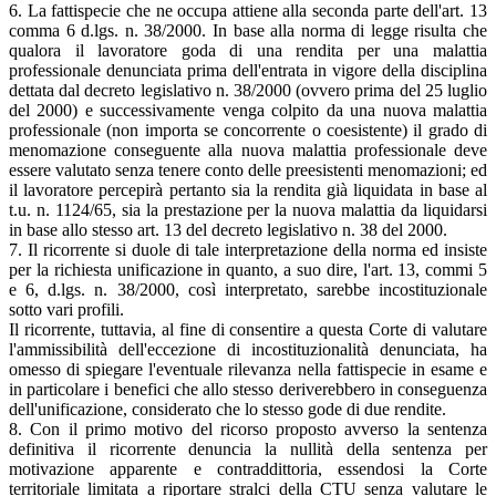
6. La fattispecie che ne occupa attiene alla seconda parte dell'art. 13
comma 6 d.lgs. n. 38/2000. In base alla norma di legge risulta che
qualora il lavoratore goda di una rendita per una malattia
professionale denunciata prima dell'entrata in vigore della disciplina
dettata dal decreto legislativo n. 38/2000 (ovvero prima del 25 luglio
del 2000) e successivamente venga colpito da una nuova malattia
professionale (non importa se concorrente o coesistente) il grado di
menomazione conseguente alla nuova malattia professionale deve
essere valutato senza tenere conto delle preesistenti menomazioni; ed
il lavoratore percepirà pertanto sia la rendita già liquidata in base al
t.u. n. 1124/65, sia la prestazione per la nuova malattia da liquidarsi
in base allo stesso art. 13 del decreto legislativo n. 38 del 2000.
7. Il ricorrente si duole di tale interpretazione della norma ed insiste
per la richiesta unificazione in quanto, a suo dire, l'art. 13, commi 5
e 6, d.lgs. n. 38/2000, così interpretato, sarebbe incostituzionale
sotto vari profili.
Il ricorrente, tuttavia, al fine di consentire a questa Corte di valutare
l'ammissibilità dell'eccezione di incostituzionalità denunciata, ha
omesso di spiegare l'eventuale rilevanza nella fattispecie in esame e
in particolare i benefici che allo stesso deriverebbero in conseguenza
dell'unificazione, considerato che lo stesso gode di due rendite.
8. Con il primo motivo del ricorso proposto avverso la sentenza
definitiva il ricorrente denuncia la nullità della sentenza per
motivazione apparente e contraddittoria, essendosi la Corte
territoriale limitata a riportare stralci della CTU senza valutare le