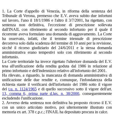
1. La Corte d'appello di Venezia, in riforma della sentenza del
Tribunale di Verona, premesso che E.V. aveva subito due infortuni
sul lavoro, l'uno il 18/1/1986 e l'altro il 3/7/2001, ha rigettato, con
sentenza non definitiva, l'eccezione di prescrizione sollevata
dall'INAIL con riferimento al secondo infortunio per il quale il
ricorrente aveva formulato una domanda di aggravamento. La Corte
ha osservato, infatti, che il termine triennale di prescrizione
decorreva solo dalla scadenza del termine di 10 anni per la revisione,
sicché il ricorso giudiziario del 24/6/2011 e la stessa domanda
amministrativa erano tempestivi solo con riferimento al secondo
infortunio.
La Corte territoriale ha invece rigettato l'ulteriore domanda del E.V.
tesa all'unificazione della rendita goduta dal 1986 in relazione al
primo infortunio e dell'indennizzo relativo all'infortunio del 2001.
Ha rilevato, a riguardo, la mancanza di domanda amministrativa di
unificazione delle due rendite e, comunque, l'infondatezza della
richiesta stante il verificarsi dell'infortunio del 1986 sotto il vigore
del
t.u. n. 1124/1965
e di quello successivo sotto il vigore dell'art.
13, comma 6, prima parte d.lgs. n. 38/2000
, conseguentemente
escludendo l'unificazione.
2. Avverso detta sentenza non definitiva ha proposto ricorso il E.V.
con un unico articolato motivo, poi ulteriormente illustrato con
memoria ex art. 378 c.p.c.; l'INAIL ha depositato procura in calce.