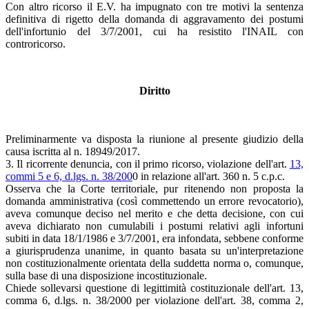
Con altro ricorso il E.V. ha impugnato con tre motivi la sentenza
definitiva di rigetto della domanda di aggravamento dei postumi
dell'infortunio del 3/7/2001, cui ha resistito l'INAIL con
controricorso.
Diritto
Preliminarmente va disposta la riunione al presente giudizio della
causa iscritta al n. 18949/2017.
3. Il ricorrente denuncia, con il primo ricorso, violazione dell'art.
13,
commi 5 e 6, d.lgs. n. 38/200
0 in relazione all'art. 360 n. 5 c.p.c.
Osserva che la Corte territoriale, pur ritenendo non proposta la
domanda amministrativa (così commettendo un errore revocatorio),
aveva comunque deciso nel merito e che detta decisione, con cui
aveva dichiarato non cumulabili i postumi relativi agli infortuni
subiti in data 18/1/1986 e 3/7/2001, era infondata, sebbene conforme
a giurisprudenza unanime, in quanto basata su un'interpretazione
non costituzionalmente orientata della suddetta norma o, comunque,
sulla base di una disposizione incostituzionale.
Chiede sollevarsi questione di legittimità costituzionale dell'art. 13,
comma 6, d.lgs. n. 38/2000 per violazione dell'art. 38, comma 2,