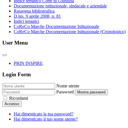
Indice tematico Corte di Giustizia
Documentazione istituzionale, sindacale e aziendale
Rassegna bibliografica
D.lgs. 9 aprile 2008, n. 81
Indici tematici
CoReCo Marche Documentazione Istituzionale
CoReCo Marche Documentazione Istituzionale (Cronologico)
User Menu
PRIN INSPIRE
Login Form
Nome utente
Password
Mostra password
Ricordami
Accesso
Hai dimenticato la tua password?
Hai dimenticato il tuo nome utente?