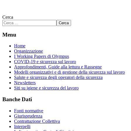
Cerca
Cerca
Menu
Home
Organizzazione
I Working Papers di Olympus
COVID-19 e sicurezza sul lavoro
Approfondimenti, Guide alla lettura e Rassegne
Modelli organizzativi e di gestione della sicurezza sul lavoro
Salute e sicurezza degli operatori della sicurezza
Newsletters
Siti su igiene e sicurezza del lavoro
Banche Dati
Fonti normative
Giurisprudenza
Contrattazione Collettiva
Interpelli