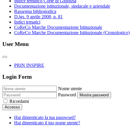
Indice tematico Corte di Giustizia
Documentazione istituzionale, sindacale e aziendale
Rassegna bibliografica
D.lgs. 9 aprile 2008, n. 81
Indici tematici
CoReCo Marche Documentazione Istituzionale
CoReCo Marche Documentazione Istituzionale (Cronologico)
User Menu
PRIN INSPIRE
Login Form
Nome utente
Password
Mostra password
Ricordami
Accesso
Hai dimenticato la tua password?
Hai dimenticato il tuo nome utente?