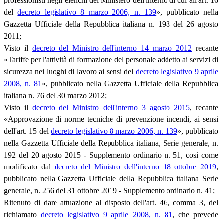
professionisti negli elenchi del Ministero dell'interno di cui all'art. 16
del
decreto legislativo 8 marzo 2006, n. 139
», pubblicato nella
Gazzetta Ufficiale della Repubblica italiana n. 198 del 26 agosto
2011;
Visto il
decreto del Ministro dell'interno 14 marzo 2012
recante
«Tariffe per l'attività di formazione del personale addetto ai servizi di
sicurezza nei luoghi di lavoro ai sensi del
decreto legislativo 9 aprile
2008, n. 81
», pubblicato nella Gazzetta Ufficiale della Repubblica
italiana n. 76 del 30 marzo 2012;
Visto il
decreto del Ministro dell'interno 3 agosto 2015
, recante
«Approvazione di norme tecniche di prevenzione incendi, ai sensi
dell'art. 15 del
decreto legislativo 8 marzo 2006, n. 139
», pubblicato
nella Gazzetta Ufficiale della Repubblica italiana, Serie generale, n.
192 del 20 agosto 2015 - Supplemento ordinario n. 51, così come
modificato dal
decreto del Ministro dell'interno 18 ottobre 2019
,
pubblicato nella Gazzetta Ufficiale della Repubblica italiana Serie
generale, n. 256 del 31 ottobre 2019 - Supplemento ordinario n. 41;
Ritenuto di dare attuazione al disposto dell'art. 46, comma 3, del
richiamato
decreto legislativo 9 aprile 2008, n. 81
, che prevede