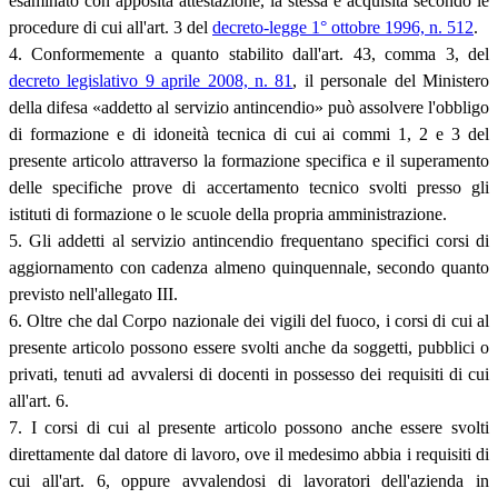
esaminato con apposita attestazione, la stessa è acquisita secondo le
procedure di cui all'art. 3 del
decreto-legge 1° ottobre 1996, n. 512
.
4. Conformemente a quanto stabilito dall'art. 43, comma 3, del
decreto legislativo 9 aprile 2008, n. 81
, il personale del Ministero
della difesa «addetto al servizio antincendio» può assolvere l'obbligo
di formazione e di idoneità tecnica di cui ai commi 1, 2 e 3 del
presente articolo attraverso la formazione specifica e il superamento
delle specifiche prove di accertamento tecnico svolti presso gli
istituti di formazione o le scuole della propria amministrazione.
5. Gli addetti al servizio antincendio frequentano specifici corsi di
aggiornamento con cadenza almeno quinquennale, secondo quanto
previsto nell'allegato III.
6. Oltre che dal Corpo nazionale dei vigili del fuoco, i corsi di cui al
presente articolo possono essere svolti anche da soggetti, pubblici o
privati, tenuti ad avvalersi di docenti in possesso dei requisiti di cui
all'art. 6.
7. I corsi di cui al presente articolo possono anche essere svolti
direttamente dal datore di lavoro, ove il medesimo abbia i requisiti di
cui all'art. 6, oppure avvalendosi di lavoratori dell'azienda in