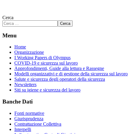
Cerca
Cerca
Menu
Home
Organizzazione
I Working Papers di Olympus
COVID-19 e sicurezza sul lavoro
Approfondimenti, Guide alla lettura e Rassegne
Modelli organizzativi e di gestione della sicurezza sul lavoro
Salute e sicurezza degli operatori della sicurezza
Newsletters
Siti su igiene e sicurezza del lavoro
Banche Dati
Fonti normative
Giurisprudenza
Contrattazione Collettiva
Interpelli