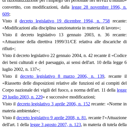
di razionalizzazione per l'impiego del personale nei servizi d'istituto»
convertito, con modificazioni, dalla
legge 28 novembre 1996, n.
609
;
Visto il
decreto legislativo 19 dicembre 1994, n. 758
recante:
«Modificazioni alla disciplina sanzionatoria in materia di lavoro»;
Visto il decreto legislativo 13 gennaio 2003, n. 36 recante:
«Attuazione della direttiva 1999/31/CE relativa alle discariche di
rifiuti»;
Visto il decreto legislativo 22 gennaio 2004, n. 42 recante il «Codice
dei beni culturali e del paesaggio, ai sensi dell'art. 10 della legge 6
luglio 2002, n. 137»;
Visto il
decreto legislativo 8 marzo 2006, n. 139
, recante il
«Riassetto delle disposizioni relative alle funzioni ed ai compiti del
Corpo nazionale dei vigili del fuoco, a norma dell'art. 11 della
legge
29 luglio 2003, n. 229
» e successive modificazioni;
Visto il
decreto legislativo 3 aprile 2006, n. 152
recante: «Norme in
materia ambientale»;
Visto il
decreto legislativo 9 aprile 2008, n. 81
, recante l'«Attuazione
dell'art. 1 della
legge 3 agosto 2007, n. 123
, in materia di tutela della