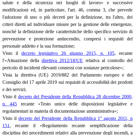
salute e della sicurezza nei luoghi di lavoro» e successive
modificazioni ed, in particolare, l'art. 46, comma 3, che prevede
l'adozione di uno o più decreti per la definizione, tra l'altro, dei
criteri diretti ad individuare misure per la gestione delle emergenze,
nonché la definizione delle caratteristiche dello specifico servizio di
prevenzione e protezione antincendio, compresi i requisiti del
personale addetto e la sua formazione;
Visto il
decreto legislativo 26 giugno 2015, n. 105
, recante
l'«Attuazione della
direttiva 2012/18/UE
relativa al controllo del
pericolo di incidenti rilevanti connessi con sostanze pericolose»;
Vista la direttiva (UE) 2019/882 del Parlamento europeo e del
Consiglio del 17 aprile 2019 sui requisiti di accessibilità dei prodotti
e dei servizi;
Visto il
decreto del Presidente della Repubblica 28 dicembre 2000,
n. 445
recante «Testo unico delle disposizioni legislative e
regolamentari in materia di documentazione amministrativa»;
Visto il
decreto del Presidente della Repubblica 1° agosto 2011, n
151
, recante il «Regolamento recante semplificazione della
disciplina dei procedimenti relativi alla prevenzione degli incendi, a