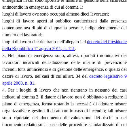
emergenza in cui sono riportate le misure di gestione della sicurezza
antincendio in emergenza di cui al comma 1:
luoghi di lavoro ove sono occupati almeno dieci lavoratori;
luoghi di lavoro aperti al pubblico caratterizzati dalla presenza
contemporanea di più di cinquanta persone, indipendentemente dal
numero dei lavoratori;
luoghi di lavoro che rientrano nell'allegato I al
decreto del Presidente
della Repubblica 1° agosto 2011, n. 151
.
3. Nel piano di emergenza sono, altresì, riportati i nominativi dei
lavoratori incaricati dell'attuazione delle misure di prevenzione
incendi, lotta antincendio e di gestione delle emergenze, o quello del
datore di lavoro, nei casi di cui all'art. 34 del
decreto legislativo 9
aprile 2008, n. 81
.
4. Per i luoghi di lavoro che non rientrano in nessuno dei casi
indicati al comma 2, il datore di lavoro non è obbligato a redigere il
piano di emergenza, ferma restando la necessità di adottare misure
organizzative e gestionali da attuare in caso di incendio; tali misure
sono riportate nel documento di valutazione dei rischi o nel
documento redatto sulla base delle procedure standardizzate di cui