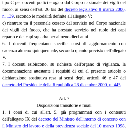
tipo C per docenti pratici erogato dal Corpo nazionale dei vigili del
fuoco, ai sensi dell'art. 26-bis del
decreto legislativo 8 marzo 2006,
n. 139
, secondo le modalità definite all'allegato V;
c) rientrare tra il personale cessato dal servizio nel Corpo nazionale
dei vigili del fuoco, che ha prestato servizio nel ruolo dei capi
reparto e dei capi squadra per almeno dieci anni.
6. I docenti frequentano specifici corsi di aggiornamento con
cadenza almeno quinquennale, secondo quanto previsto nell'allegato
V.
7. I docenti esibiscono, su richiesta dell'organo di vigilanza, la
documentazione attestante i requisiti di cui al presente articolo o
dichiarazione sostitutiva resa ai sensi degli articoli 46 e 47 del
decreto del Presidente della Repubblica 28 dicembre 2000, n. 445
.
Art. 7
Disposizioni transitorie e finali
1. I corsi di cui all'art. 5, già programmati con i contenuti
dell'allegato IX del
decreto del Ministro dell'interno di concerto con
il Ministro del lavoro e della previdenza sociale del 10 marzo 1998
,