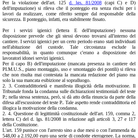
Per la violazione dell'art. 125
d. lgs. 81/2008
(capi C) e D)
dell'imputazione) si rileva che il ponteggio era senza rischi per i
lavori da realizzare, come riferito sempre dal responsabile della
sicurezza. Il ponteggio, infatti, era stabilmente fissato.
Per i servizi igienici (lettera E dell'imputazione) nessuna
disposizione prevede che gli stessi devono trovarsi all'interno del
cantiere. I servizi igienici per un certo periodo erano stati individuati
nell'abitazione del custode. Tale circostanza esclude la
responsabilità, in quanto comunque c'erano a disposizione dei
lavoratori idonei servizi igienici.
Per il capo B) dell'imputazione (mancata presenza in cantiere del
PI.M.U.S., piano montaggio, uso e smontaggio dei pontili) si rileva
che non risulta mai contestata la mancata redazione del piano ma
solo la sua mancata esibizione al sopralluogo.
2. 3. Contraddittorietà e manifesta illogicità della motivazione. Il
Tribunale fonda la condanna sulle dichiarazioni testimoniali del teste
P.; nella stessa sentenza, però, si dà atto della rinuncia da parte della
difesa all'escussione del teste P.. Tale aspetto rende contraddittoria ed
illogica la motivazione della condanna.
2. 4. Questione di legittimità costituzionale dell'art. 159, comma 2,
lettera C) del d. lgs. 81/2008 in relazione agli articoli 3, 27 e 117
della Costituzione.
L'art. 159 punisce con l'arresto sino a due mesi o con l'ammenda da
548,00 a 2.192,00 euro una serie di condotte eterogenee. La norma,