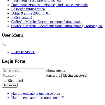
Indice tematico Corte di Giustizia
Documentazione istituzionale, sindacale e aziendale
Rassegna bibliografica
D.lgs. 9 aprile 2008, n. 81
Indici tematici
CoReCo Marche Documentazione Istituzionale
CoReCo Marche Documentazione Istituzionale (Cronologico)
User Menu
PRIN INSPIRE
Login Form
Nome utente
Password
Mostra password
Ricordami
Accesso
Hai dimenticato la tua password?
Hai dimenticato il tuo nome utente?