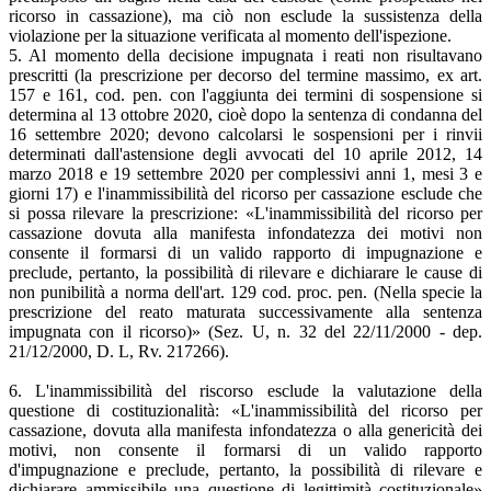
ricorso in cassazione), ma ciò non esclude la sussistenza della
violazione per la situazione verificata al momento dell'ispezione.
5. Al momento della decisione impugnata i reati non risultavano
prescritti (la prescrizione per decorso del termine massimo, ex art.
157 e 161, cod. pen. con l'aggiunta dei termini di sospensione si
determina al 13 ottobre 2020, cioè dopo la sentenza di condanna del
16 settembre 2020; devono calcolarsi le sospensioni per i rinvii
determinati dall'astensione degli avvocati del 10 aprile 2012, 14
marzo 2018 e 19 settembre 2020 per complessivi anni 1, mesi 3 e
giorni 17) e l'inammissibilità del ricorso per cassazione esclude che
si possa rilevare la prescrizione: «L'inammissibilità del ricorso per
cassazione dovuta alla manifesta infondatezza dei motivi non
consente il formarsi di un valido rapporto di impugnazione e
preclude, pertanto, la possibilità di rilevare e dichiarare le cause di
non punibilità a norma dell'art. 129 cod. proc. pen. (Nella specie la
prescrizione del reato maturata successivamente alla sentenza
impugnata con il ricorso)» (Sez. U, n. 32 del 22/11/2000 - dep.
21/12/2000, D. L, Rv. 217266).
6. L'inammissibilità del riscorso esclude la valutazione della
questione di costituzionalità: «L'inammissibilità del ricorso per
cassazione, dovuta alla manifesta infondatezza o alla genericità dei
motivi, non consente il formarsi di un valido rapporto
d'impugnazione e preclude, pertanto, la possibilità di rilevare e
dichiarare ammissibile una questione di legittimità costituzionale»