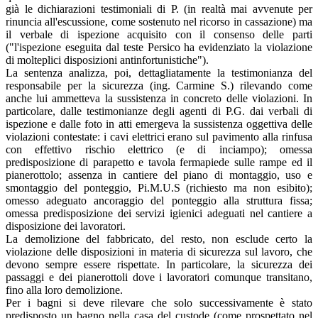
già le dichiarazioni testimoniali di P. (in realtà mai avvenute per
rinuncia all'escussione, come sostenuto nel ricorso in cassazione) ma
il verbale di ispezione acquisito con il consenso delle parti
("l'ispezione eseguita dal teste Persico ha evidenziato la violazione
di molteplici disposizioni antinfortunistiche").
La sentenza analizza, poi, dettagliatamente la testimonianza del
responsabile per la sicurezza (ing. Carmine S.) rilevando come
anche lui ammetteva la sussistenza in concreto delle violazioni. In
particolare, dalle testimonianze degli agenti di P.G. dai verbali di
ispezione e dalle foto in atti emergeva la sussistenza oggettiva delle
violazioni contestate: i cavi elettrici erano sul pavimento alla rinfusa
con effettivo rischio elettrico (e di inciampo); omessa
predisposizione di parapetto e tavola fermapiede sulle rampe ed il
pianerottolo; assenza in cantiere del piano di montaggio, uso e
smontaggio del ponteggio, Pi.M.U.S (richiesto ma non esibito);
omesso adeguato ancoraggio del ponteggio alla struttura fissa;
omessa predisposizione dei servizi igienici adeguati nel cantiere a
disposizione dei lavoratori.
La demolizione del fabbricato, del resto, non esclude certo la
violazione delle disposizioni in materia di sicurezza sul lavoro, che
devono sempre essere rispettate. In particolare, la sicurezza dei
passaggi e dei pianerottoli dove i lavoratori comunque transitano,
fino alla loro demolizione.
Per i bagni si deve rilevare che solo successivamente è stato
predisposto un bagno nella casa del custode (come prospettato nel