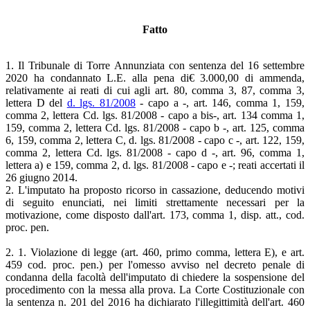
Fatto
1. Il Tribunale di Torre Annunziata con sentenza del 16 settembre
2020 ha condannato L.E. alla pena di€ 3.000,00 di ammenda,
relativamente ai reati di cui agli art. 80, comma 3, 87, comma 3,
lettera D del
d. lgs. 81/2008
- capo a -, art. 146, comma 1, 159,
comma 2, lettera Cd. lgs. 81/2008 - capo a bis-, art. 134 comma 1,
159, comma 2, lettera Cd. lgs. 81/2008 - capo b -, art. 125, comma
6, 159, comma 2, lettera C, d. lgs. 81/2008 - capo c -, art. 122, 159,
comma 2, lettera Cd. lgs. 81/2008 - capo d -, art. 96, comma 1,
lettera a) e 159, comma 2, d. lgs. 81/2008 - capo e -; reati accertati il
26 giugno 2014.
2. L'imputato ha proposto ricorso in cassazione, deducendo motivi
di seguito enunciati, nei limiti strettamente necessari per la
motivazione, come disposto dall'art. 173, comma 1, disp. att., cod.
proc. pen.
2. 1. Violazione di legge (art. 460, primo comma, lettera E), e art.
459 cod. proc. pen.) per l'omesso avviso nel decreto penale di
condanna della facoltà dell'imputato di chiedere la sospensione del
procedimento con la messa alla prova. La Corte Costituzionale con
la sentenza n. 201 del 2016 ha dichiarato l'illegittimità dell'art. 460