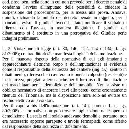
cod. proc. pen. nella parte in cui non prevede per il decreto penale di
condanna l'avviso all'imputato della possibilità di chiedere la
sospensione del procedimento, per la messa alla prova. Andava,
quindi, dichiarata la nullità del decreto penale in oggetto, per il
mancato avviso. Il giudice invece ha fatto notificare il verbale di
udienza con l'avviso, in maniera illegittima. Il giudice del
dibattimento si è sostituito in una prerogativa del Giudice perle
indagini preliminari.
2. 2. Violazione di legge (art. 80, 146, 122, 124 e 134, d. lgs.
81/2008); contraddittorietà e manifesta illogicità della motivazione.
Per il mancato rispetto della normativa di cui agli impianti e
apparecchiature elettriche (capo a dell'imputazione) si evidenzia
come il responsabile della sicurezza del cantiere (ing. S.), sentito in
dibattimento, riferiva che i cavi erano idonei al calpestio (resistenti) e
in sicurezza, poggiati a terra anche per il loro uso di alimentazione
dei macchinari per la demolizione dell'immobile. Non sussiste un
obbligo normativo di ancorare i cavi alle pareti, come erroneamente
ritenuto del Tribunale, ma la disposizione mira solo ad evitare un
rischio elettrico ai lavoratori.
Per il capo a bis dell'imputazione (art. 146, comma 1, d. lgs.
80/2008) la normativa non può trovare applicazione nelle opere di
demolizione. La scala ed il solaio andavano demoliti e, pertanto, non
era necessario apporre parapetto e tavole fermapiedi, come riferito
dal responsabile della sicurezza in dibattimento.