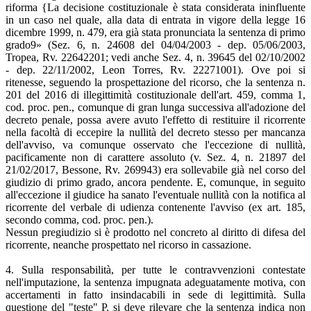
riforma {La decisione costituzionale è stata considerata ininfluente
in un caso nel quale, alla data di entrata in vigore della legge 16
dicembre 1999, n. 479, era già stata pronunciata la sentenza di primo
grado9» (Sez. 6, n. 24608 del 04/04/2003 - dep. 05/06/2003,
Tropea, Rv. 22642201; vedi anche Sez. 4, n. 39645 del 02/10/2002
- dep. 22/11/2002, Leon Torres, Rv. 22271001). Ove poi si
ritenesse, seguendo la prospettazione del ricorso, che la sentenza n.
201 del 2016 di illegittimità costituzionale dell'art. 459, comma 1,
cod. proc. pen., comunque di gran lunga successiva all'adozione del
decreto penale, possa avere avuto l'effetto di restituire il ricorrente
nella facoltà di eccepire la nullità del decreto stesso per mancanza
dell'avviso, va comunque osservato che l'eccezione di nullità,
pacificamente non di carattere assoluto (v. Sez. 4, n. 21897 del
21/02/2017, Bessone, Rv. 269943) era sollevabile già nel corso del
giudizio di primo grado, ancora pendente. E, comunque, in seguito
all'eccezione il giudice ha sanato l'eventuale nullità con la notifica al
ricorrente del verbale di udienza contenente l'avviso (ex art. 185,
secondo comma, cod. proc. pen.).
Nessun pregiudizio si è prodotto nel concreto al diritto di difesa del
ricorrente, neanche prospettato nel ricorso in cassazione.
4. Sulla responsabilità, per tutte le contravvenzioni contestate
nell'imputazione, la sentenza impugnata adeguatamente motiva, con
accertamenti in fatto insindacabili in sede di legittimità. Sulla
questione del "teste" P. si deve rilevare che la sentenza indica non