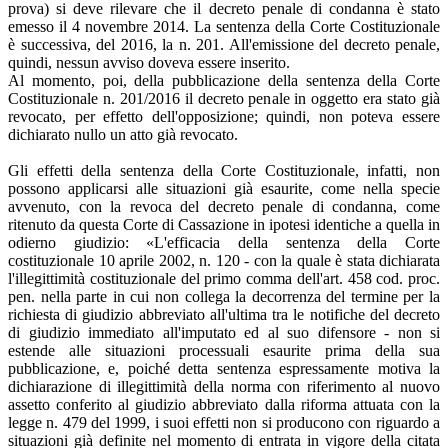
prova) si deve rilevare che il decreto penale di condanna è stato
emesso il 4 novembre 2014. La sentenza della Corte Costituzionale
è successiva, del 2016, la n. 201. All'emissione del decreto penale,
quindi, nessun avviso doveva essere inserito.
Al momento, poi, della pubblicazione della sentenza della Corte
Costituzionale n. 201/2016 il decreto penale in oggetto era stato già
revocato, per effetto dell'opposizione; quindi, non poteva essere
dichiarato nullo un atto già revocato.
Gli effetti della sentenza della Corte Costituzionale, infatti, non
possono applicarsi alle situazioni già esaurite, come nella specie
avvenuto, con la revoca del decreto penale di condanna, come
ritenuto da questa Corte di Cassazione in ipotesi identiche a quella in
odierno giudizio: «L'efficacia della sentenza della Corte
costituzionale 10 aprile 2002, n. 120 - con la quale è stata dichiarata
l'illegittimità costituzionale del primo comma dell'art. 458 cod. proc.
pen. nella parte in cui non collega la decorrenza del termine per la
richiesta di giudizio abbreviato all'ultima tra le notifiche del decreto
di giudizio immediato all'imputato ed al suo difensore - non si
estende alle situazioni processuali esaurite prima della sua
pubblicazione, e, poiché detta sentenza espressamente motiva la
dichiarazione di illegittimità della norma con riferimento al nuovo
assetto conferito al giudizio abbreviato dalla riforma attuata con la
legge n. 479 del 1999, i suoi effetti non si producono con riguardo a
situazioni già definite nel momento di entrata in vigore della citata