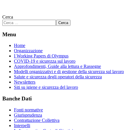
Cerca
Cerca
Menu
Home
Organizzazione
I Working Papers di Olympus
COVID-19 e sicurezza sul lavoro
Approfondimenti, Guide alla lettura e Rassegne
Modelli organizzativi e di gestione della sicurezza sul lavoro
Salute e sicurezza degli operatori della sicurezza
Newsletters
Siti su igiene e sicurezza del lavoro
Banche Dati
Fonti normative
Giurisprudenza
Contrattazione Collettiva
Interpelli