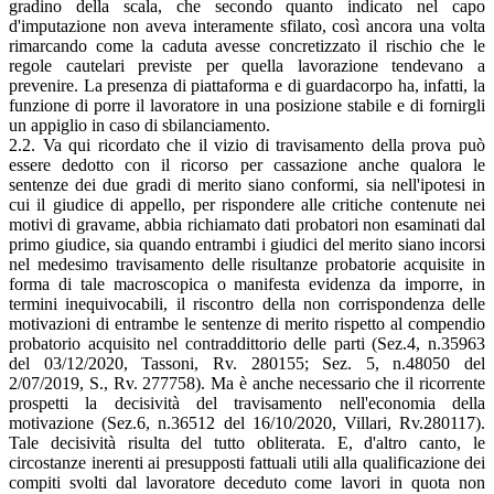
gradino della scala, che secondo quanto indicato nel capo
d'imputazione non aveva interamente sfilato, così ancora una volta
rimarcando come la caduta avesse concretizzato il rischio che le
regole cautelari previste per quella lavorazione tendevano a
prevenire. La presenza di piattaforma e di guardacorpo ha, infatti, la
funzione di porre il lavoratore in una posizione stabile e di fornirgli
un appiglio in caso di sbilanciamento.
2.2. Va qui ricordato che il vizio di travisamento della prova può
essere dedotto con il ricorso per cassazione anche qualora le
sentenze dei due gradi di merito siano conformi, sia nell'ipotesi in
cui il giudice di appello, per rispondere alle critiche contenute nei
motivi di gravame, abbia richiamato dati probatori non esaminati dal
primo giudice, sia quando entrambi i giudici del merito siano incorsi
nel medesimo travisamento delle risultanze probatorie acquisite in
forma di tale macroscopica o manifesta evidenza da imporre, in
termini inequivocabili, il riscontro della non corrispondenza delle
motivazioni di entrambe le sentenze di merito rispetto al compendio
probatorio acquisito nel contraddittorio delle parti (Sez.4, n.35963
del 03/12/2020, Tassoni, Rv. 280155; Sez. 5, n.48050 del
2/07/2019, S., Rv. 277758). Ma è anche necessario che il ricorrente
prospetti la decisività del travisamento nell'economia della
motivazione (Sez.6, n.36512 del 16/10/2020, Villari, Rv.280117).
Tale decisività risulta del tutto obliterata. E, d'altro canto, le
circostanze inerenti ai presupposti fattuali utili alla qualificazione dei
compiti svolti dal lavoratore deceduto come lavori in quota non