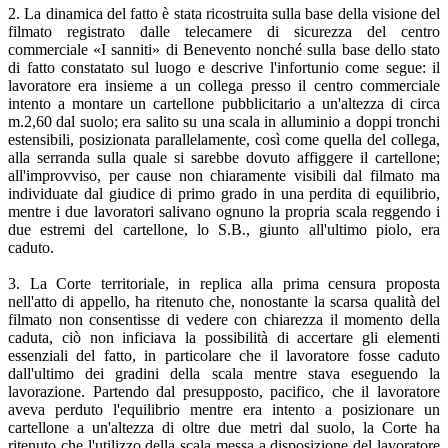
2. La dinamica del fatto è stata ricostruita sulla base della visione del
filmato registrato dalle telecamere di sicurezza del centro
commerciale «I sanniti» di Benevento nonché sulla base dello stato
di fatto constatato sul luogo e descrive l'infortunio come segue: il
lavoratore era insieme a un collega presso il centro commerciale
intento a montare un cartellone pubblicitario a un'altezza di circa
m.2,60 dal suolo; era salito su una scala in alluminio a doppi tronchi
estensibili, posizionata parallelamente, così come quella del collega,
alla serranda sulla quale si sarebbe dovuto affiggere il cartellone;
all'improvviso, per cause non chiaramente visibili dal filmato ma
individuate dal giudice di primo grado in una perdita di equilibrio,
mentre i due lavoratori salivano ognuno la propria scala reggendo i
due estremi del cartellone, lo S.B., giunto all'ultimo piolo, era
caduto.
3. La Corte territoriale, in replica alla prima censura proposta
nell'atto di appello, ha ritenuto che, nonostante la scarsa qualità del
filmato non consentisse di vedere con chiarezza il momento della
caduta, ciò non inficiava la possibilità di accertare gli elementi
essenziali del fatto, in particolare che il lavoratore fosse caduto
dall'ultimo dei gradini della scala mentre stava eseguendo la
lavorazione. Partendo dal presupposto, pacifico, che il lavoratore
aveva perduto l'equilibrio mentre era intento a posizionare un
cartellone a un'altezza di oltre due metri dal suolo, la Corte ha
ritenuto che l'utilizzo della scala messa a disposizione del lavoratore