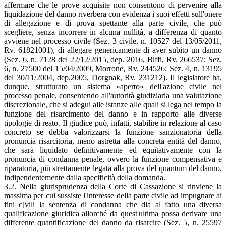
affermare che le prove acquisite non consentono di pervenire alla
liquidazione del danno riverbera con evidenza i suoi effetti sull'onere
di allegazione e di prova spettante alla parte civile, che può
scegliere, senza incorrere in alcuna nullità, a differenza di quanto
avviene nel processo civile (Sez. 3 civile, n. 10527 del 13/05/2011,
Rv. 61821001), di allegare genericamente di aver subito un danno
(Sez. 6, n. 7128 del 22/12/2015, dep. 2016, Biffi, Rv. 266537; Sez.
6, n. 27500 del 15/04/2009, Morrone, Rv. 244526; Sez. 4, n. 13195
del 30/11/2004, dep.2005, Dorgnak, Rv. 231212). Il legislatore ha,
dunque, strutturato un sistema «aperto» dell'azione civile nel
processo penale, consentendo all'autorità giudiziaria una valutazione
discrezionale, che si adegui alle istanze alle quali si lega nel tempo la
funzione del risarcimento del danno e in rapporto alle diverse
tipologie di reato. Il giudice può, infatti, stabilire in relazione al caso
concreto se debba valorizzarsi la funzione sanzionatoria della
pronuncia risarcitoria, meno astretta alla concreta entità del danno,
che sarà liquidato definitivamente ed equitativamente con la
pronuncia di condanna penale, ovvero la funzione compensativa e
riparatoria, più strettamente legata alla prova del quantum del danno,
indipendentemente dalla specificità della domanda.
3.2. Nella giurisprudenza della Corte di Cassazione si rinviene la
massima per cui sussiste l'interesse della parte civile ad impugnare ai
fini c[vili la sentenza di condanna che dia al fatto una diversa
qualificazione giuridica allorché da quest'ultima possa derivare una
differente quantificazione del danno da risarcire (Sez. 5, n. 25597