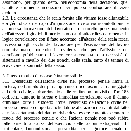
assumono, per quanto detto, nell'economia della decisione, quel
carattere dirimente necessario per potersi configurare il vizio
dedotto.
2.3. La circostanza che la scala fornita alla vittima fosse allungabile
era già indicata nel capo d'imputazione, ove si era ricondotto anche
all'omessa formazione del lavoratore lo scorretto posizionamento
dell'attrezzo; i giudici di merito hanno attribuito rilievo dirimente, in
logica correlazione con il fatto accertato, all'altezza della scala resasi
necessaria agli occhi del lavoratore per l'esecuzione del lavoro
commissionato, ponendo in evidenza che per l'affissione del
cartellone pubblicitario il lavoratore aveva avuto la necessità di
sistemarsi a cavallo dei due tronchi della scala, tanto da tentare di
scavalcare la sommità della stessa.
3. Il terzo motivo di ricorso è inammissibile.
3.1. L'esercizio dell'azione civile nel processo penale limita la
pretesa, nell'ambito dei più ampi rimedi riconosciuti al danneggiato
dal diritto civile, al risarcimento e alle restituzioni previsti dall'art.185
cod.pen., dunque in stretta e immediata correlazione con il danno
criminale; oltre il suddetto limite, l'esercizio dell'azione civile nel
processo penale comporta anche talune alterazioni derivanti dal fatto
che l'accertamento del danno civile deve essere condotto secondo le
regole del processo penale e che l'azione penale non può subire
rallentamenti a causa dell'esercizio delle azioni extrapenali. In
particolare, l'incondizionata possibilità per il giudice penale di