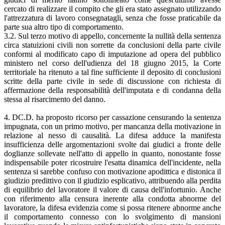
cercato di realizzare il compito che gli era stato assegnato utilizzando
l'attrezzatura di lavoro consegnatagli, senza che fosse praticabile da
parte sua altro tipo di comportamento.
3.2. Sul terzo motivo di appello, concernente la nullità della sentenza
circa statuizioni civili non sorrette da conclusioni della parte civile
conformi al modificato capo di imputazione ad opera del pubblico
ministero nel corso dell'udienza del 18 giugno 2015, la Corte
territoriale ha ritenuto a tal fine sufficiente il deposito di conclusioni
scritte della parte civile in sede di discussione con richiesta di
affermazione della responsabilità dell'imputata e di condanna della
stessa al risarcimento del danno.
4. DC.D. ha proposto ricorso per cassazione censurando la sentenza
impugnata, con un primo motivo, per mancanza della motivazione in
relazione al nesso di causalità. La difesa adduce la manifesta
insufficienza delle argomentazioni svolte dai giudici a fronte delle
doglianze sollevate nell'atto di appello in quanto, nonostante fosse
indispensabile poter ricostruire l'esatta dinamica dell'incidente, nella
sentenza si sarebbe confuso con motivazione apodittica e distonica il
giudizio predittivo con il giudizio esplicativo, attribuendo alla perdita
di equilibrio del lavoratore il valore di causa dell'infortunio. Anche
con riferimento alla censura inerente alla condotta abnorme del
lavoratore, la difesa evidenzia come si possa ritenere abnorme anche
il comportamento connesso con lo svolgimento di mansioni