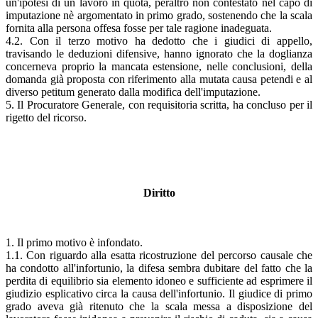
un'ipotesi di un lavoro in quota, peraltro non contestato nel capo di
imputazione nè argomentato in primo grado, sostenendo che la scala
fornita alla persona offesa fosse per tale ragione inadeguata.
4.2. Con il terzo motivo ha dedotto che i giudici di appello,
travisando le deduzioni difensive, hanno ignorato che la doglianza
concerneva proprio la mancata estensione, nelle conclusioni, della
domanda già proposta con riferimento alla mutata causa petendi e al
diverso petitum generato dalla modifica dell'imputazione.
5. Il Procuratore Generale, con requisitoria scritta, ha concluso per il
rigetto del ricorso.
Diritto
1. Il primo motivo è infondato.
1.1. Con riguardo alla esatta ricostruzione del percorso causale che
ha condotto all'infortunio, la difesa sembra dubitare del fatto che la
perdita di equilibrio sia elemento idoneo e sufficiente ad esprimere il
giudizio esplicativo circa la causa dell'infortunio. Il giudice di primo
grado aveva già ritenuto che la scala messa a disposizione del