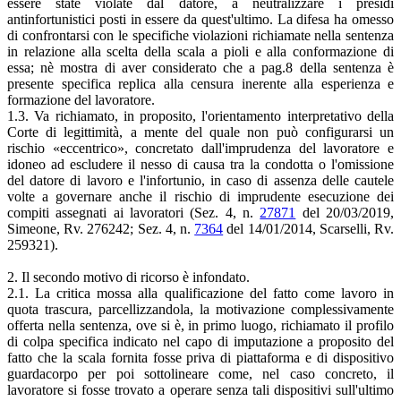
essere state violate dal datore, a neutralizzare i presidi
antinfortunistici posti in essere da quest'ultimo. La difesa ha omesso
di confrontarsi con le specifiche violazioni richiamate nella sentenza
in relazione alla scelta della scala a pioli e alla conformazione di
essa; nè mostra di aver considerato che a pag.8 della sentenza è
presente specifica replica alla censura inerente alla esperienza e
formazione del lavoratore.
1.3. Va richiamato, in proposito, l'orientamento interpretativo della
Corte di legittimità, a mente del quale non può configurarsi un
rischio «eccentrico», concretato dall'imprudenza del lavoratore e
idoneo ad escludere il nesso di causa tra la condotta o l'omissione
del datore di lavoro e l'infortunio, in caso di assenza delle cautele
volte a governare anche il rischio di imprudente esecuzione dei
compiti assegnati ai lavoratori (Sez. 4, n.
27871
del 20/03/2019,
Simeone, Rv. 276242; Sez. 4, n.
7364
del 14/01/2014, Scarselli, Rv.
259321).
2. Il secondo motivo di ricorso è infondato.
2.1. La critica mossa alla qualificazione del fatto come lavoro in
quota trascura, parcellizzandola, la motivazione complessivamente
offerta nella sentenza, ove si è, in primo luogo, richiamato il profilo
di colpa specifica indicato nel capo di imputazione a proposito del
fatto che la scala fornita fosse priva di piattaforma e di dispositivo
guardacorpo per poi sottolineare come, nel caso concreto, il
lavoratore si fosse trovato a operare senza tali dispositivi sull'ultimo