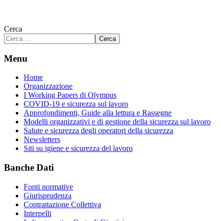
Cerca
Cerca
Menu
Home
Organizzazione
I Working Papers di Olympus
COVID-19 e sicurezza sul lavoro
Approfondimenti, Guide alla lettura e Rassegne
Modelli organizzativi e di gestione della sicurezza sul lavoro
Salute e sicurezza degli operatori della sicurezza
Newsletters
Siti su igiene e sicurezza del lavoro
Banche Dati
Fonti normative
Giurisprudenza
Contrattazione Collettiva
Interpelli