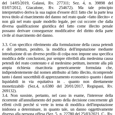
del 14/05/2019, Galassi, Rv. 277311; Sez. 4, n. 39898 del
03/07/2012, Giacalone, Rv. 254672). Ma tale principio
interpretativo deriva la sua ragion d'essere dt11 fatto che la parte lesa
trova titolo al risarcimento del danno nel reato quale «fatto illecito» e
non già nel reato quale modello legale, per cui occorre che dalla
diversa qualificazione giuridica del fatto come illecito penale
possano derivare conseguenze modificative del diritto della parte
civile al risarcimento del danno.
3.3. Con specifico riferimento alla formulazione della causa petendi
e del petitum, peraltro, la modifica dell'imputazione mediante
introduzione di un diverso profilo di colpa non impone una specifica
modifica delle conclusioni, pur sempre riferibili alla medesima causa
petendi del reato contestato e al medesimo petitum, inerente alla più
ampia richiesta risarcitoria genericamente formulata che,
indipendentemente dal nomen attribuito al fatto illecito, ricomprende
tanto i danni suscettibili di apprezzamento economico quanto i danni
liquidabili in via equitativa in . quanto non direttamente
monetizzabili· (Sez.4, n.6380 del 20/01/2017, Regispani, Rv.
269132).
3.4. Non sussiste, pertanto, nel caso in esame, l'interesse della
ricorrente all'annullamento del punto della decisione concernente gli
effetti civili perchè si verte in tema di modifica dell'imputazione
inidonea a determinare, in quanto tale, un danno oggettivamente
diverso alla persona offesa (Sez. 5, n. 22780 del 25/03/2021, C., Rv.