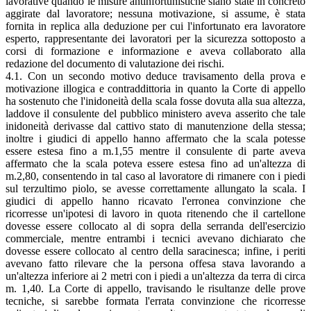
lavorative quando le misure antinfortunistiche siano state in concreto
aggirate dal lavoratore; nessuna motivazione, si assume, è stata
fornita in replica alla deduzione per cui l'infortunato era lavoratore
esperto, rappresentante dei lavoratori per la sicurezza sottoposto a
corsi di formazione e informazione e aveva collaborato alla
redazione del documento di valutazione dei rischi.
4.1. Con un secondo motivo deduce travisamento della prova e
motivazione illogica e contraddittoria in quanto la Corte di appello
ha sostenuto che l'inidoneità della scala fosse dovuta alla sua altezza,
laddove il consulente del pubblico ministero aveva asserito che tale
inidoneità derivasse dal cattivo stato di manutenzione della stessa;
inoltre i giudici di appello hanno affermato che la scala potesse
essere estesa fino a m.1,55 mentre il consulente di parte aveva
affermato che la scala poteva essere estesa fino ad un'altezza di
m.2,80, consentendo in tal caso al lavoratore di rimanere con i piedi
sul terzultimo piolo, se avesse correttamente allungato la scala. I
giudici di appello hanno ricavato l'erronea convinzione che
ricorresse un'ipotesi di lavoro in quota ritenendo che il cartellone
dovesse essere collocato al di sopra della serranda dell'esercizio
commerciale, mentre entrambi i tecnici avevano dichiarato che
dovesse essere collocato al centro della saracinesca; infine, i periti
avevano fatto rilevare che la persona offesa stava lavorando a
un'altezza inferiore ai 2 metri con i piedi a un'altezza da terra di circa
m. 1,40. La Corte di appello, travisando le risultanze delle prove
tecniche, si sarebbe formata l'errata convinzione che ricorresse