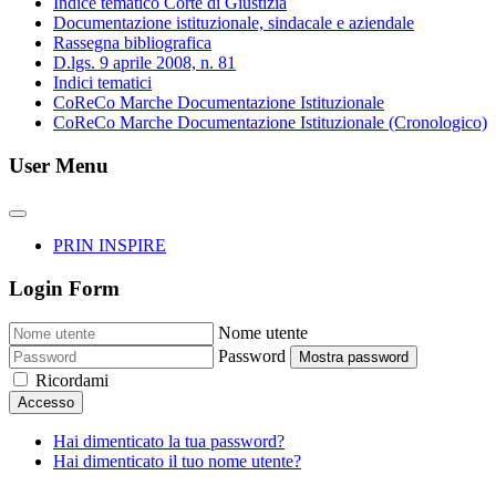
Indice tematico Corte di Giustizia
Documentazione istituzionale, sindacale e aziendale
Rassegna bibliografica
D.lgs. 9 aprile 2008, n. 81
Indici tematici
CoReCo Marche Documentazione Istituzionale
CoReCo Marche Documentazione Istituzionale (Cronologico)
User Menu
PRIN INSPIRE
Login Form
Nome utente
Password
Mostra password
Ricordami
Accesso
Hai dimenticato la tua password?
Hai dimenticato il tuo nome utente?