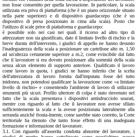
non fosse consentito per quella lavorazione. In particolare, la scala
utilizzata era priva di piattaforma (che è un piano orizzontale situato
nella parte superiore) e di dispositivo guardacorpo (che è un
dispositivo di presa posizionato in cima alla scala). Posto che
l'utilizzo di scale prive di piattaforma e guardacorpo:
è possibile solo nei casi nei quali il ricorso ad altro tipo di
attrezzature non sia giustificato, dato il limitato livello di rischio e la
breve durata dell'intervento, i giudici di appello ne hanno desunto
l'inadeguatezza della scala a posizionare un cartellone alto m. 1,50
ad un'altezza certamente superiore a m.2, come evincibile dal fatto
che il lavoratore si era dovuto posizionare alla sommità della scala
senza alcun elemento di supporto anteriore. Qualificato il lavoro
come lavoro in quota, i giudici ne hanno inferito che la scelta
dell'attrezzatura di lavoro fornita dall'imputata fosse del tutto
inidonea, non potendosi qualificare la lavorazione come «a limitato
livello di rischio» e consentendo l'ambiente di lavoro di utilizzare
strumenti più sicuri. Profilo ulteriore di colpa è stato rinvenuto nel
fatto che la scala presentava i dispositivi antisdrucciolo usurati,
mentre con riguardo al fatto che il lavoratore non avesse sfilato
sufficientemente la scala e la avesse posizionata lateralmente alla
serranda anziché fronta-lmente, come sarebbe stato corretto, la Corte
territoriale ha ritenuto che tanto fosse effetto di una inadeguata
formazione e informazione del lavoratore.
3.1. Con riguardo all'asserita condotta abnorme del lavoratore, i
giudici di merito hanno sottolineato come quest'ultimo avesse