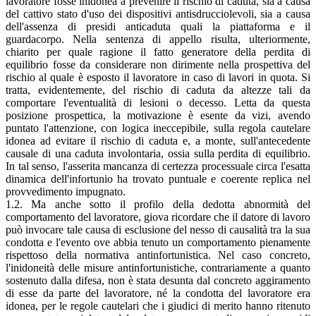
lavoratore fosse inidonea a prevenire il rischio di caduta, sia a causa
del cattivo stato d'uso dei dispositivi antisdrucciolevoli, sia a causa
dell'assenza di presidi anticaduta quali la piattaforma e il
guardacorpo. Nella sentenza di appello risulta, ulteriormente,
chiarito per quale ragione il fatto generatore della perdita di
equilibrio fosse da considerare non dirimente nella prospettiva del
rischio al quale è esposto il lavoratore in caso di lavori in quota. Si
tratta, evidentemente, del rischio di caduta da altezze tali da
comportare l'eventualità di lesioni o decesso. Letta da questa
posizione prospettica, la motivazione è esente da vizi, avendo
puntato l'attenzione, con logica ineccepibile, sulla regola cautelare
idonea ad evitare il rischio di caduta e, a monte, sull'antecedente
causale di una caduta involontaria, ossia sulla perdita di equilibrio.
In tal senso, l'asserita mancanza di certezza processuale circa l'esatta
dinamica dell'infortunio ha trovato puntuale e coerente replica nel
provvedimento impugnato.
1.2. Ma anche sotto il profilo della dedotta abnormità del
comportamento del lavoratore, giova ricordare che il datore di lavoro
può invocare tale causa di esclusione del nesso di causalità tra la sua
condotta e l'evento ove abbia tenuto un comportamento pienamente
rispettoso della normativa antinfortunistica. Nel caso concreto,
l'inidoneità delle misure antinfortunistiche, contrariamente a quanto
sostenuto dalla difesa, non è stata desunta dal concreto aggiramento
di esse da parte del lavoratore, né la condotta del lavoratore era
idonea, per le regole cautelari che i giudici di merito hanno ritenuto