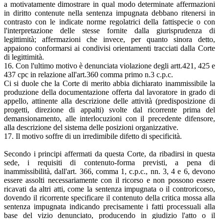
a motivatamente dimostrare in qual modo determinate affermazioni
in diritto contenute nella sentenza impugnata debbano ritenersi in
contrasto con le indicate norme regolatrici della fattispecie o con
l'interpretazione delle stesse fornite dalla giurisprudenza di
legittimità; affermazioni che invece, per quanto sinora detto,
appaiono conformarsi ai condivisi orientamenti tracciati dalla Corte
di legittimità.
16. Con l'ultimo motivo è denunciata violazione degli artt.421, 425 e
437 cpc in relazione all'art.360 comma primo n.3 c.p.c.
Ci si duole che la Corte di merito abbia dichiarato inammissibile la
produzione della documentazione offerta dal lavoratore in grado di
appello, attinente alla descrizione delle attività (predisposizione di
progetti, direzione di appalti) svolte dal ricorrente prima del
demansionamento, alle interlocuzioni con il precedente difensore,
alla descrizione del sistema delle posizioni organizzative.
17. Il motivo soffre di un irredimibile difetto di specificità.
Secondo i principi affermati da questa Corte, da ribadirsi in questa
sede, i requisiti di contenuto-forma previsti, a pena di
inammissibilità, dall'art. 366, comma 1, c.p.c., nn. 3, 4 e 6, devono
essere assolti necessariamente con il ricorso e non possono essere
ricavati da altri atti, come la sentenza impugnata o il controricorso,
dovendo il ricorrente specificare il contenuto della critica mossa alla
sentenza impugnata indicando precisamente i fatti processuali alla
base del vizio denunciato, producendo in giudizio l'atto o il