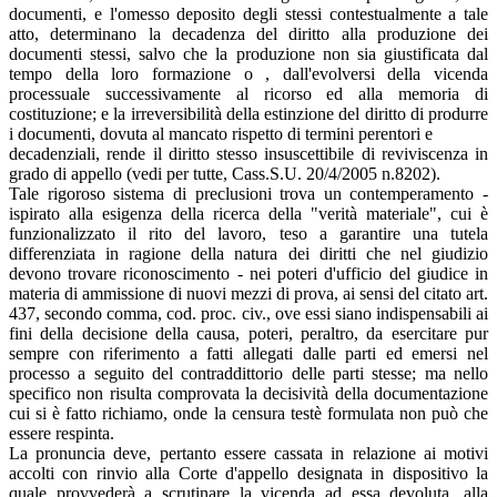
documenti, e l'omesso deposito degli stessi contestualmente a tale
atto, determinano la decadenza del diritto alla produzione dei
documenti stessi, salvo che la produzione non sia giustificata dal
tempo della loro formazione o , dall'evolversi della vicenda
processuale successivamente al ricorso ed alla memoria di
costituzione; e la irreversibilità della estinzione del diritto di produrre
i documenti, dovuta al mancato rispetto di termini perentori e
decadenziali, rende il diritto stesso insuscettibile di reviviscenza in
grado di appello (vedi per tutte, Cass.S.U. 20/4/2005 n.8202).
Tale rigoroso sistema di preclusioni trova un contemperamento -
ispirato alla esigenza della ricerca della "verità materiale", cui è
funzionalizzato il rito del lavoro, teso a garantire una tutela
differenziata in ragione della natura dei diritti che nel giudizio
devono trovare riconoscimento - nei poteri d'ufficio del giudice in
materia di ammissione di nuovi mezzi di prova, ai sensi del citato art.
437, secondo comma, cod. proc. civ., ove essi siano indispensabili ai
fini della decisione della causa, poteri, peraltro, da esercitare pur
sempre con riferimento a fatti allegati dalle parti ed emersi nel
processo a seguito del contraddittorio delle parti stesse; ma nello
specifico non risulta comprovata la decisività della documentazione
cui si è fatto richiamo, onde la censura testè formulata non può che
essere respinta.
La pronuncia deve, pertanto essere cassata in relazione ai motivi
accolti con rinvio alla Corte d'appello designata in dispositivo la
quale provvederà a scrutinare la vicenda ad essa devoluta, alla