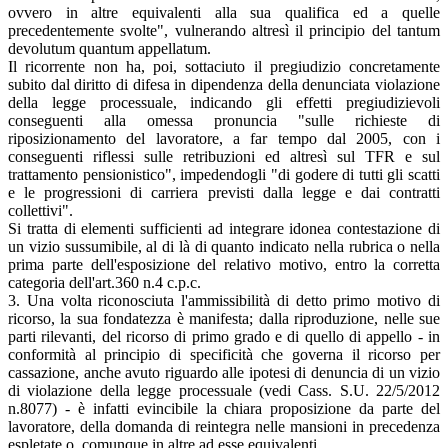
ovvero in altre equivalenti alla sua qualifica ed a quelle
precedentemente svolte", vulnerando altresì il principio del tantum
devolutum quantum appellatum.
Il ricorrente non ha, poi, sottaciuto il pregiudizio concretamente
subito dal diritto di difesa in dipendenza della denunciata violazione
della legge processuale, indicando gli effetti pregiudizievoli
conseguenti alla omessa pronuncia "sulle richieste di
riposizionamento del lavoratore, a far tempo dal 2005, con i
conseguenti riflessi sulle retribuzioni ed altresì sul TFR e sul
trattamento pensionistico", impedendogli "di godere di tutti gli scatti
e le progressioni di carriera previsti dalla legge e dai contratti
collettivi".
Si tratta di elementi sufficienti ad integrare idonea contestazione di
un vizio sussumibile, al di là di quanto indicato nella rubrica o nella
prima parte dell'esposizione del relativo motivo, entro la corretta
categoria dell'art.360 n.4 c.p.c.
3. Una volta riconosciuta l'ammissibilità di detto primo motivo di
ricorso, la sua fondatezza è manifesta; dalla riproduzione, nelle sue
parti rilevanti, del ricorso di primo grado e di quello di appello - in
conformità al principio di specificità che governa il ricorso per
cassazione, anche avuto riguardo alle ipotesi di denuncia di un vizio
di violazione della legge processuale (vedi Cass. S.U. 22/5/2012
n.8077) - è infatti evincibile la chiara proposizione da parte del
lavoratore, della domanda di reintegra nelle mansioni in precedenza
espletate o, comunque in altre ad esse equivalenti.