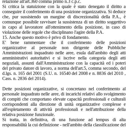
relazione all'art.360 comma primo n.3 c.p.c.
Si critica la statuizione con la quale è stato denegato il diritto a
conseguire il conferimento di una posizione organizzativa. Si deduce
che, pur sussistendo un margine di discrezionalità della P.A., è
comunque possibile ravvisare la sussistenza di un diritto soggettivo
in capo al lavoratore all'ottenimento della posizione, in caso di
violazione delle regole che disciplinano l'agire della P.A.
15. Anche questo motivo è privo di fondamento.
E' bene rammentare che il conferimento delle posizioni
organizzative al personale non dirigente delle Pubbliche
Amministrazioni inquadrato nelle aree, esula dall'ambito degli atti
amministrativi autoritativi e si iscrive nella categoria degli atti
negoziali, assunti dall'Amministrazione con la capacità ed i poteri
del privato datore di lavoro, a norma dell'art.5, comma secondo, del
d.lgs. n. 165 del 2001 (S.U. n. 16540 del 2008 e n. 8836 del 2010 ,
Cass. n. 2836 del 2014).
Dette posizioni organizzative, si concretano nel conferimento al
personale inquadrato nelle aree, di incarichi relativi allo svolgimento
di compiti che comportano elevate capacità professionali e culturali
corrispondenti alla direzione di unità organizzative complesse e
all'espletamento di attività professionali e nell'attribuzione della
relativa posizione funzionale.
Si tratta, in definitiva, di una funzione ad tempus di alta
responsabilità la cui definizione - nell'ambito della classificazione del