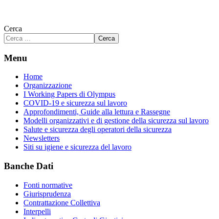
Cerca
Cerca
Menu
Home
Organizzazione
I Working Papers di Olympus
COVID-19 e sicurezza sul lavoro
Approfondimenti, Guide alla lettura e Rassegne
Modelli organizzativi e di gestione della sicurezza sul lavoro
Salute e sicurezza degli operatori della sicurezza
Newsletters
Siti su igiene e sicurezza del lavoro
Banche Dati
Fonti normative
Giurisprudenza
Contrattazione Collettiva
Interpelli