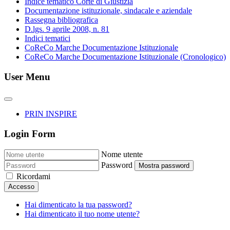
Indice tematico Corte di Giustizia
Documentazione istituzionale, sindacale e aziendale
Rassegna bibliografica
D.lgs. 9 aprile 2008, n. 81
Indici tematici
CoReCo Marche Documentazione Istituzionale
CoReCo Marche Documentazione Istituzionale (Cronologico)
User Menu
PRIN INSPIRE
Login Form
Nome utente
Password
Mostra password
Ricordami
Accesso
Hai dimenticato la tua password?
Hai dimenticato il tuo nome utente?