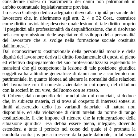
considerare ipotesi di risarcimento dei danni non patrimoniali in
ambito contrattuale legislativamente prevista.
Lo stesso Collegio dedica adeguato rilievo alla dignità personale del
lavoratore che, in riferimento agli artt. 2, 4 e 32 Cost., costruisce
come diritto inviolabile; descrive quale lesione di tale diritto proprio
"i pregiudizi alla professionalità da dequalificazione, che si risolvano
nella compromissione delle aspettative di sviluppo della personalità
del lavoratore che si svolge nella formazione sociale costituita
dall'impresa".
Dal riconoscimento costituzionale della personalità morale e della
dignità del lavoratore deriva il diritto fondamentale di questi al pieno
ed effettivo dispiegamento del suo professionalizzarsi espletando le
mansioni che gli competono; la lesione di tale posizione giuridica
soggettiva ha attitudine generatrice di danni anche a contenuto non
patrimoniale, in quanto idonea ad alterare la normalità delle relazioni
del lavoratore con il contesto aziendale in cui opera, del cittadino
con la società in cui vive, dell'uomo con se stesso.
6. Orbene, dal compendio dei principi sin qui enunciati, si deduce
che, in subiecta materia, ci si trova al cospetto di interessi sottesi ai
limiti all'esercizio dello jus variandi datoriale, di natura non
disponibile, ed alla violazione di diritti tutelati da norme di rango
costituzionale, il che impone di ritenere che la reintegrazione della
situazione giuridica lesa debba essere piena, integrale, dovendo
estendersi a tutto il periodo nel corso del quale si è protratta la
condotta contra jus posta in essere dalla parte datoriale; in tal senso