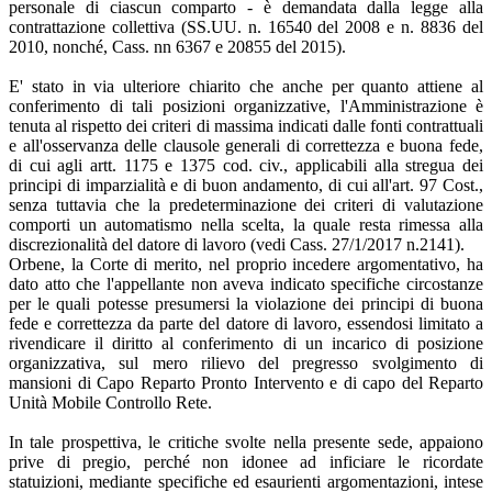
personale di ciascun comparto - è demandata dalla legge alla
contrattazione collettiva (SS.UU. n. 16540 del 2008 e n. 8836 del
2010, nonché, Cass. nn 6367 e 20855 del 2015).
E' stato in via ulteriore chiarito che anche per quanto attiene al
conferimento di tali posizioni organizzative, l'Amministrazione è
tenuta al rispetto dei criteri di massima indicati dalle fonti contrattuali
e all'osservanza delle clausole generali di correttezza e buona fede,
di cui agli artt. 1175 e 1375 cod. civ., applicabili alla stregua dei
principi di imparzialità e di buon andamento, di cui all'art. 97 Cost.,
senza tuttavia che la predeterminazione dei criteri di valutazione
comporti un automatismo nella scelta, la quale resta rimessa alla
discrezionalità del datore di lavoro (vedi Cass. 27/1/2017 n.2141).
Orbene, la Corte di merito, nel proprio incedere argomentativo, ha
dato atto che l'appellante non aveva indicato specifiche circostanze
per le quali potesse presumersi la violazione dei principi di buona
fede e correttezza da parte del datore di lavoro, essendosi limitato a
rivendicare il diritto al conferimento di un incarico di posizione
organizzativa, sul mero rilievo del pregresso svolgimento di
mansioni di Capo Reparto Pronto Intervento e di capo del Reparto
Unità Mobile Controllo Rete.
In tale prospettiva, le critiche svolte nella presente sede, appaiono
prive di pregio, perché non idonee ad inficiare le ricordate
statuizioni, mediante specifiche ed esaurienti argomentazioni, intese