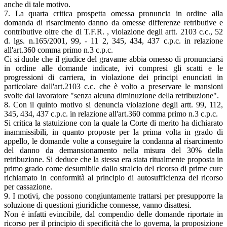
anche di tale motivo.
7. La quarta critica prospetta omessa pronuncia in ordine alla
domanda di risarcimento danno da omesse differenze retributive e
contributive oltre che di T.F.R. , violazione degli artt. 2103 c.c., 52
d. lgs. n.165/2001, 99, - 11 2, 345, 434, 437 c.p.c. in relazione
all'art.360 comma primo n.3 c.p.c.
Ci si duole che il giudice del gravame abbia omesso di pronunciarsi
in ordine alle domande indicate, ivi compresi gli scatti e le
progressioni di carriera, in violazione dei principi enunciati in
particolare dall'art.2103 c.c. che è volto a preservare le mansioni
svolte dal lavoratore "senza alcuna diminuzione della retribuzione".
8. Con il quinto motivo si denuncia violazione degli artt. 99, 112,
345, 434, 437 c.p.c. in relazione all'art.360 comma primo n.3 c.p.c.
Si critica la statuizione con la quale la Corte di merito ha dichiarato
inammissibili, in quanto proposte per la prima volta in grado di
appello, le domande volte a conseguire la condanna al risarcimento
del danno da demansionamento nella misura del 30% della
retribuzione. Si deduce che la stessa era stata ritualmente proposta in
primo grado come desumibile dallo stralcio del ricorso di prime cure
richiamato in conformità al principio di autosufficienza del ricorso
per cassazione.
9. I motivi, che possono congiuntamente trattarsi per presupporre la
soluzione di questioni giuridiche connesse, vanno disattesi.
Non è infatti evincibile, dal compendio delle domande riportate in
ricorso per il principio di specificità che lo governa, la proposizione