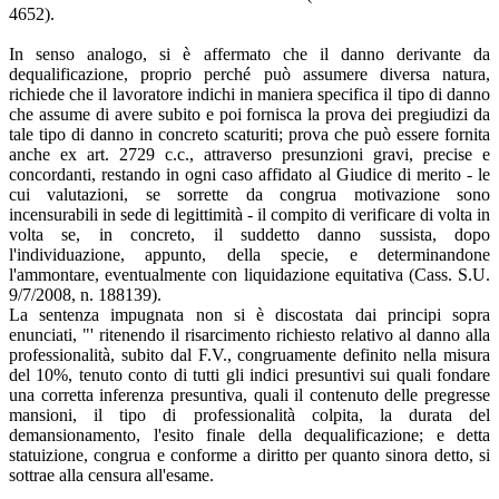
4652).
In senso analogo, si è affermato che il danno derivante da
dequalificazione, proprio perché può assumere diversa natura,
richiede che il lavoratore indichi in maniera specifica il tipo di danno
che assume di avere subito e poi fornisca la prova dei pregiudizi da
tale tipo di danno in concreto scaturiti; prova che può essere fornita
anche ex art. 2729 c.c., attraverso presunzioni gravi, precise e
concordanti, restando in ogni caso affidato al Giudice di merito - le
cui valutazioni, se sorrette da congrua motivazione sono
incensurabili in sede di legittimità - il compito di verificare di volta in
volta se, in concreto, il suddetto danno sussista, dopo
l'individuazione, appunto, della specie, e determinandone
l'ammontare, eventualmente con liquidazione equitativa (Cass. S.U.
9/7/2008, n. 188139).
La sentenza impugnata non si è discostata dai principi sopra
enunciati, "' ritenendo il risarcimento richiesto relativo al danno alla
professionalità, subito dal F.V., congruamente definito nella misura
del 10%, tenuto conto di tutti gli indici presuntivi sui quali fondare
una corretta inferenza presuntiva, quali il contenuto delle pregresse
mansioni, il tipo di professionalità colpita, la durata del
demansionamento, l'esito finale della dequalificazione; e detta
statuizione, congrua e conforme a diritto per quanto sinora detto, si
sottrae alla censura all'esame.