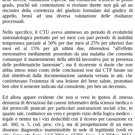
grado, poiché tali contestazioni si rivelano dirette non già ad un
riscontro della correttezza del giudizio formulato dal giudice di
appello, bensì ad una diversa valutazione delle risultanze
processuali.
Nello specifico, il CTU aveva ammesso un periodo di evolutività
sintomatologica protratto per sei mesi con pari periodo di inabilità
temporanea parziale al 50% per due mesi al 25% per ulteriori due
mesi ed al 15% per gli ultimi due, riferendosi "all'effetto
menomativo mediamente posseduto da una malattia che consenta
comunque il mantenimento della attività lavorativa pur in presenza
delle problematiche lamentate"; ma il ricorrente si duole che non
abbia inteso tener conto delle conclusioni rese dal CTP basate sui
dati obiettivati dalla documentazione sanitaria versata in atti, che
confortavano l'esistenza di una lesione del bene salute, protrattasi
ben oltre il semestre indicato dal consulente, per ben un decennio.
Ed allora appare evidente che non si versi in ipotesi di omessa
denunzia di deviazioni dai canoni informativi della scienza medica o
dai protocolli praticati per particolari assicurazioni sociali (che, in
quanto tale, costituisce un vero e proprio vizio della logica medico -
legale e rientra tra i vizi deducibili con il ricorso per cassazione ex
art. 360, n. 5, cod. proc. civ.), ma di prospettazione di un mero
dissenso diagnostico inammissibile in sede di legittimità (vedi ex