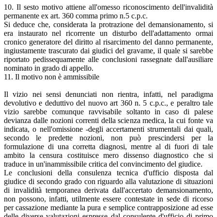
10. Il sesto motivo attiene all'omesso riconoscimento dell'invalidità
permanente ex art. 360 comma primo n.5 c.p.c.
Si deduce che, considerata la protrazione del demansionamento, si
era instaurato nel ricorrente un disturbo dell'adattamento ormai
cronico generatore del diritto al risarcimento del danno permanente,
ingiustamente trascurato dai giudici del gravame, il quale si sarebbe
riportato pedissequamente alle conclusioni rassegnate dall'ausiliare
nominato in grado di appello.
11. Il motivo non è ammissibile
Il vizio nei sensi denunciati non rientra, infatti, nel paradigma
devolutivo e deduttivo del nuovo art 360 n. 5 c.p.c., e peraltro tale
vizio sarebbe comunque ravvisabile soltanto in caso di palese
devianza dalle nozioni correnti della scienza medica, la cui fonte va
indicata, o nell'omissione -degli accertamenti strumentali dai quali,
secondo le predette nozioni, non può prescindersi per la
formulazione di una corretta diagnosi, mentre al di fuori di tale
ambito la censura costituisce mero dissenso diagnostico che si
traduce in un'inammissibile critica del convincimento del giudice.
Le conclusioni della consulenza tecnica d'ufficio disposta dal
giudice di secondo grado con riguardo alla valutazione di situazioni
di invalidità temporanea derivata dall'accertato demansionamento,
non possono, infatti, utilmente essere contestate in sede di ricorso
per cassazione mediante la pura e semplice contrapposizione ad esse
delle diverse valutazioni espresse dal consulente d'ufficio di primo