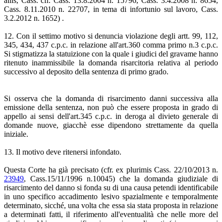
aliis, Cass. cfr. Cass. 13.8.2004 n. 15796, Cass. 3.4.2008 n. 8654,
Cass. 8.11.2010 n. 22707, in tema di infortunio sul lavoro, Cass.
3.2.2012 n. 1652) .
12. Con il settimo motivo si denuncia violazione degli artt. 99, 112,
345, 434, 437 c.p.c. in relazione all'art.360 comma primo n.3 c.p.c.
Si stigmatizza la statuizione con la quale i giudici del gravame hanno
ritenuto inammissibile la domanda risarcitoria relativa al periodo
successivo al deposito della sentenza di primo grado.
Si osserva che la domanda di risarcimento danni successiva alla
emissione della sentenza, non può che essere proposta in grado di
appello ai sensi dell'art.345 c.p.c. in deroga al divieto generale di
domande nuove, giacchè esse dipendono strettamente da quella
iniziale.
13. Il motivo deve ritenersi infondato.
Questa Corte ha già precisato (cfr. ex plurimis Cass. 22/10/2013 n.
23949
, Cass.15/11/1996 n.10045) che la domanda giudiziale di
risarcimento del danno si fonda su di una causa petendi identificabile
in uno specifico accadimento lesivo spazialmente e temporalmente
determinato, sicché, una volta che essa sia stata proposta in relazione
a determinati fatti, il riferimento all'eventualità che nelle more del