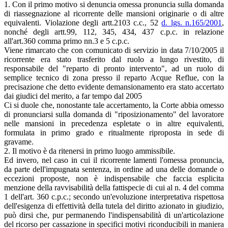
1. Con il primo motivo si denuncia omessa pronuncia sulla domanda
di riassegnazione al ricorrente delle mansioni originarie o di altre
equivalenti. Violazione degli artt.2103 c.c., 52
d. lgs. n.165/2001
,
nonché degli artt.99, 112, 345, 434, 437 c.p.c. in relazione
all'art.360 comma primo nn.3 e 5 c.p.c.
Viene rimarcato che con comunicato di servizio in data 7/10/2005 il
ricorrente era stato trasferito dal ruolo a lungo rivestito, di
responsabile del "reparto di pronto intervento", ad un ruolo di
semplice tecnico di zona presso il reparto Acque Reflue, con la
precisazione che detto evidente demansionamento era stato accertato
dai giudici del merito, a far tempo dal 2005
Ci si duole che, nonostante tale accertamento, la Corte abbia omesso
di pronunciarsi sulla domanda di "riposizionamento" del lavoratore
nelle mansioni in precedenza espletate o in altre equivalenti,
formulata in primo grado e ritualmente riproposta in sede di
gravame.
2. Il motivo è da ritenersi in primo luogo ammissibile.
Ed invero, nel caso in cui il ricorrente lamenti l'omessa pronuncia,
da parte dell'impugnata sentenza, in ordine ad una delle domande o
eccezioni proposte, non è indispensabile che faccia esplicita
menzione della ravvisabilità della fattispecie di cui al n. 4 del comma
1 dell'art. 360 c.p.c.; secondo un'evoluzione interpretativa rispettosa
dell'esigenza di effettività della tutela del diritto azionato in giudizio,
può dirsi che, pur permanendo l'indispensabilità di un'articolazione
del ricorso per cassazione in specifici motivi riconducibili in maniera