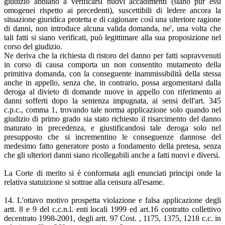
giudizio abbiano a verificarsi nuovi accadimenti (siano pur essi
omogenei rispetto ai precedenti), suscettibili di ledere ancora la
situazione giuridica protetta e di cagionare così una ulteriore ragione
di danni, non introduce alcuna valida domanda, ne', una volta che
tali fatti si siano verificati, può legittimare alla sua proposizione nel
corso del giudizio.
Ne deriva che la richiesta di ristoro del danno per fatti sopravvenuti
in corso di causa comporta un non consentito mutamento della
primitiva domanda, con la conseguente inammissibilità della stessa
anche in appello, senza che, in contrario, possa argomentarsi dalla
deroga al divieto di domande nuove in appello con riferimento ai
danni sofferti dopo la sentenza impugnata, ai sensi dell'art. 345
c.p.c., comma 1, trovando tale norma applicazione solo quando nel
giudizio di primo grado sia stato richiesto il risarcimento del danno
maturato in precedenza, e giustificandosi tale deroga solo nel
presupposto che si incrementino le conseguenze dannose del
medesimo fatto generatore posto a fondamento della pretesa, senza
che gli ulteriori danni siano ricollegabili anche a fatti nuovi e diversi.
La Corte di merito si è conformata agli enunciati principi onde la
relativa statuizione si sottrae alla censura all'esame.
14. L'ottavo motivo prospetta violazione e falsa applicazione degli
artt. 8 e 9 del c.c.n.l. enti locali 1999 ed art.16 contratto collettivo
decentrato 1998-2001, degli artt. 97 Cost. , 1175, 1375, 1218 c.c. in