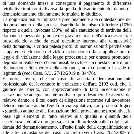
di una domanda intesa a conseguire il pagamento di differenze
retributive tout court, diversa da quella di risarcimento del danno da
demansionamento chiaramente formulata in giudizio.
La doglianza risulta indirizzata precipuamente alla contestazione del
riconoscimento della pretesa risarcitoria in misura inferiore (10%)
rispetto a quella invocata (30%) ed alla statuizione di tardività della
domanda emessa dal giudice del gravame; ma, nell'ottica descritta, e
prescindendo anche da ogni questione inerente alla tempestività
della domanda, la critica palesa profili di inammissibilità perché sotto
l'apparente deduzione del vizio di violazione e falsa applicazione di
legg e di violazione della legge processuale per omessa pronuncia,
degrada in realtà verso l'inammissibile richiesta a questa Corte di una
rivalutazione del merito della domanda, non consentito in sede di
legittimità (vedi Cass. S.U. 27/12/2019 n. 34476).
E' noto, invero, che in caso di accertato demansionamento
professionale del lavoratore in violazione dell'art. 2103 cod. civ., il
giudice del merito, con apprezzamento di fatto incensurabile in
cassazione se adeguatamente motivato, può desumere l'esistenza del
relativo danno, e il cui onere di allegazione incombe sul lavoratore,
determinandone anche l'entità in via equitativa, con processo logico
- giuridico attinente alla formazione della prova, anche presuntiva, in
base agli elementi di fatto relativi alla qualità e quantità della
esperienza lavorativa pregressa, al tipo di professionalità colpita, alla
durata del demansionamento, all'esito finale della dequalificazione e
alle altre circostanze del caso concreto (vedi Cass. 26/2/2009 n.