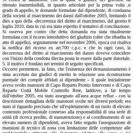
ritenuto inammissibili, in quanto articolate per la prima volta ,n
grado di appello, le domande formulate dal dipendente, di condanna
della società al risarcimento dei danni dall'ottobre 2005, limitando il
dies a quo della -decorrenza del diritto al risarcimento, dal giorno 8
luglio 2010, data in cui era stato esperito il tentativo di conciliazione.
Si osserva per contro che detta domanda era stata ritualmente
formulata con il ricorso introduttivo del giudizio (oltre che ribadita in
atto di appello), segnatamente nel novembre 2006, epoca cui risaliva
la notifica del ricorso ex art.700 c.p.c. e che in ogni caso, la
decorrenza del diritto al risarcimento del danno doveva coincidere
con l'inizio della condotta illecita posta in essere dalla parte datoriale.
5. Il motivo è fondato nei termini di seguito specificati.
Occorre premettere, in fatto, che l'esistenza del demansionamento è
stata accertata dai giudici di merito in relazione una ricostruzione
puntuale dei compiti affidati ai dipendente - il quale inizialmente
aveva svolto mansioni di Capo Reparto Pronto Intervento e di Capo
Reparto Unità Mobile Controllo Rete, laddove, a far tempo
dall'ottobre 2005, era stato assegnato all'area acque reflue - con la
descrizione dettagliata delle mansioni svolte nei diversi periodi; era
stato al riguardo precisato che all'espletamento di un ruolo di elevato
contenuto professionale connesso alla responsabilità di una serie di
unità (di ricerca perdite, di manutenzione) e al coordinamento di un
elevato numero di dipendenti, aveva fatto seguito l'assegnazione di
mansioni di tecnico di zona con limitazione delle competenze alle