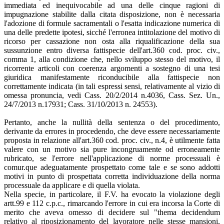
immediata ed inequivocabile ad una delle cinque ragioni di
impugnazione stabilite dalla citata disposizione, non è necessaria
l'adozione di formule sacramentali o l'esatta indicazione numerica di
una delle predette ipotesi, sicché l'erronea intitolazione del motivo di
ricorso per cassazione non osta alla riqualificazione della sua
sussunzione entro diversa fattispecie dell'art.360 cod. proc. civ.,
comma 1, alla condizione che, nello sviluppo stesso del motivo, il
ricorrente articoli con coerenza argomenti a sostegno di una tesi
giuridica manifestamente riconducibile alla fattispecie non
correttamente indicata (in tali espressi sensi, relativamente al vizio di
omessa pronuncia, vedi Cass. 20/2/2014 n.4036, Cass. Sez. Un.,
24/7/2013 n.17931; Cass. 31/10/2013 n. 24553).
Pertanto, anche la nullità della sentenza o del procedimento,
derivante da errores in procedendo, che deve essere necessariamente
proposta in relazione all'art.360 cod. proc. civ., n.4, è utilmente fatta
valere con un motivo sia pure incongruamente od erroneamente
rubricato, se l'errore nell'applicazione di norme processuali è
comur.que adeguatamente prospettato come tale e se sono addotti
motivi in punto di prospettata corretta individuazione della norma
processuale da applicare e di quella violata.
Nella specie, in particolare, il F.V. ha evocato la violazione degli
artt.99 e 112 c.p.c., rimarcando l'errore in cui era incorsa la Corte di
merito che aveva omesso di decidere sul "thema decidendum
relativo al riposizionamento del lavoratore nelle stesse mansioni,