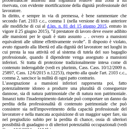
problematiche attinenti alla fognatura relative alla zona a lui
riservata, con evidente mortificazione della dignità professionale del
lavoratore.
In diritto, e sempre in via di premessa, è bene rammentare che
secondo l'art. 2103 c.c., comma 1 (nella versione di testo anteriore
alle modifiche di cui al
d.lgs. n. 81 del 15 giugno 2015
, entrato in
vigore il 25 giugno 2015), "il prestatore di lavoro deve essere adibito
alle mansioni per le quali è stato assunto .. . ovvero a mansioni
equivalenti alle ultime effettivamente svolte". Il disposto è violato,
avuto riguardo alla libertà ed alla dignità del lavoratore nei luoghi in
cui presta la sua attività ed al sistema di tutela del suo bagaglio
professionale, quando il dipendente venga assegnato a mansioni
inferiori. Si tratta di protezione tradizionalmente intesa come di
contenuto inderogabile (vedi ex plurimis, Cass. Cass. 10/12/2009 n.
25897, Cass. 12/6/2015 n.12253), rispetto alla quale l'art. 2103 c.c.,
comma 2, sancisce la nullità di ogni patto contrario.
L'assegnazione a mansioni inferiori rappresenta poi, fatto
potenzialmente idoneo a produrre una pluralità di conseguenze
dannose, sia di natura patrimoniale che di natura non patrimoniale.
Innanzi tutto l'inadempimento datoriale può comportare un danno da
perdita della professionalità di contenuto patrimoniale che può
consistere sia nell'impoverimento della capacità professionale del
lavoratore e nella mancata acquisizione di un maggior saper fare, sia
nel pregiudizio subito per la perdita di chance, ossia di ulteriori
possibilità di guadagno o di ulteriori potenzialità occupazionali (vedi