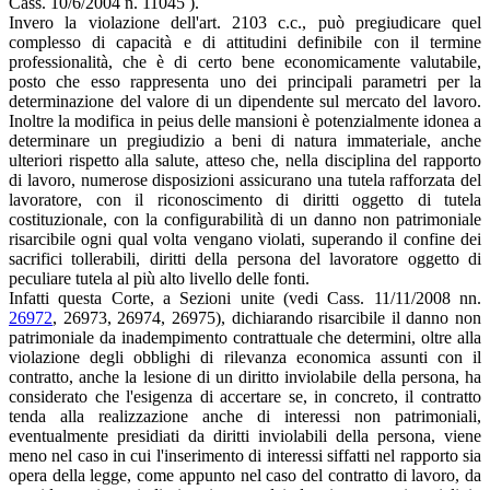
Cass. 10/6/2004 n. 11045 ).
Invero la violazione dell'art. 2103 c.c., può pregiudicare quel
complesso di capacità e di attitudini definibile con il termine
professionalità, che è di certo bene economicamente valutabile,
posto che esso rappresenta uno dei principali parametri per la
determinazione del valore di un dipendente sul mercato del lavoro.
Inoltre la modifica in peius delle mansioni è potenzialmente idonea a
determinare un pregiudizio a beni di natura immateriale, anche
ulteriori rispetto alla salute, atteso che, nella disciplina del rapporto
di lavoro, numerose disposizioni assicurano una tutela rafforzata del
lavoratore, con il riconoscimento di diritti oggetto di tutela
costituzionale, con la configurabilità di un danno non patrimoniale
risarcibile ogni qual volta vengano violati, superando il confine dei
sacrifici tollerabili, diritti della persona del lavoratore oggetto di
peculiare tutela al più alto livello delle fonti.
Infatti questa Corte, a Sezioni unite (vedi Cass. 11/11/2008 nn.
26972
, 26973, 26974, 26975), dichiarando risarcibile il danno non
patrimoniale da inadempimento contrattuale che determini, oltre alla
violazione degli obblighi di rilevanza economica assunti con il
contratto, anche la lesione di un diritto inviolabile della persona, ha
considerato che l'esigenza di accertare se, in concreto, il contratto
tenda alla realizzazione anche di interessi non patrimoniali,
eventualmente presidiati da diritti inviolabili della persona, viene
meno nel caso in cui l'inserimento di interessi siffatti nel rapporto sia
opera della legge, come appunto nel caso del contratto di lavoro, da