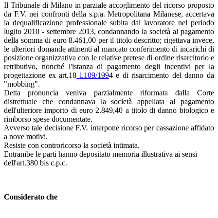
Il Tribunale di Milano in parziale accoglimento del ricorso proposto
da F.V. nei confronti della s.p.a. Metropolitana Milanese, accertava
la dequalificazione professionale subita dal lavoratore nel periodo
luglio 2010 - settembre 2013, condannando la società al pagamento
della somma di euro 8.461,00 per il titolo descritto; rigettava invece,
le ulteriori domande attinenti al mancato conferimento di incarichi di
posizione organizzativa con le relative pretese di ordine risarcitorio e
retributivo, nonché l'istanza di pagamento degli incentivi per la
progettazione ex art.18
l.109/199
4 e di risarcimento del danno da
"mobbing".
Detta pronuncia veniva parzialmente riformata dalla Corte
distrettuale che condannava la società appellata al pagamento
dell'ulteriore importo di euro 2.849,40 a titolo di danno biologico e
rimborso spese documentate.
Avverso tale decisione F.V. interpone ricorso per cassazione affidato
a nove motivi.
Resiste con controricorso la società intimata.
Entrambe le parti hanno depositato memoria illustrativa ai sensi
dell'art.380 bis c.p.c.
Considerato che