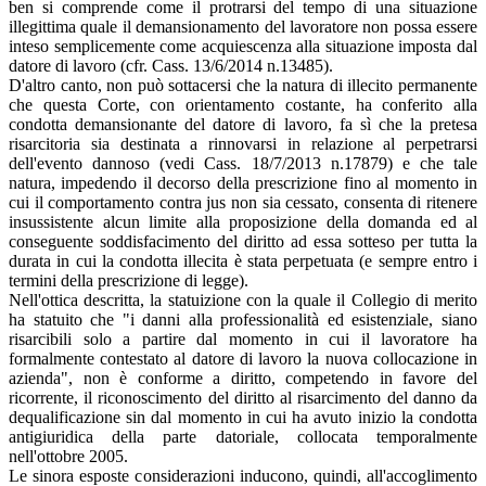
ben si comprende come il protrarsi del tempo di una situazione
illegittima quale il demansionamento del lavoratore non possa essere
inteso semplicemente come acquiescenza alla situazione imposta dal
datore di lavoro (cfr. Cass. 13/6/2014 n.13485).
D'altro canto, non può sottacersi che la natura di illecito permanente
che questa Corte, con orientamento costante, ha conferito alla
condotta demansionante del datore di lavoro, fa sì che la pretesa
risarcitoria sia destinata a rinnovarsi in relazione al perpetrarsi
dell'evento dannoso (vedi Cass. 18/7/2013 n.17879) e che tale
natura, impedendo il decorso della prescrizione fino al momento in
cui il comportamento contra jus non sia cessato, consenta di ritenere
insussistente alcun limite alla proposizione della domanda ed al
conseguente soddisfacimento del diritto ad essa sotteso per tutta la
durata in cui la condotta illecita è stata perpetuata (e sempre entro i
termini della prescrizione di legge).
Nell'ottica descritta, la statuizione con la quale il Collegio di merito
ha statuito che "i danni alla professionalità ed esistenziale, siano
risarcibili solo a partire dal momento in cui il lavoratore ha
formalmente contestato al datore di lavoro la nuova collocazione in
azienda", non è conforme a diritto, competendo in favore del
ricorrente, il riconoscimento del diritto al risarcimento del danno da
dequalificazione sin dal momento in cui ha avuto inizio la condotta
antigiuridica della parte datoriale, collocata temporalmente
nell'ottobre 2005.
Le sinora esposte considerazioni inducono, quindi, all'accoglimento