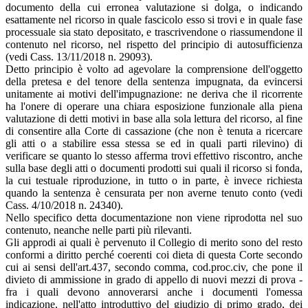
documento della cui erronea valutazione si dolga, o indicando
esattamente nel ricorso in quale fascicolo esso si trovi e in quale fase
processuale sia stato depositato, e trascrivendone o riassumendone il
contenuto nel ricorso, nel rispetto del principio di autosufficienza
(vedi Cass. 13/11/2018 n. 29093).
Detto principio è volto ad agevolare la comprensione dell'oggetto
della pretesa e del tenore della sentenza impugnata, da evincersi
unitamente ai motivi dell'impugnazione: ne deriva che il ricorrente
ha l'onere di operare una chiara esposizione funzionale alla piena
valutazione di detti motivi in base alla sola lettura del ricorso, al fine
di consentire alla Corte di cassazione (che non è tenuta a ricercare
gli atti o a stabilire essa stessa se ed in quali parti rilevino) di
verificare se quanto lo stesso afferma trovi effettivo riscontro, anche
sulla base degli atti o documenti prodotti sui quali il ricorso si fonda,
la cui testuale riproduzione, in tutto o in parte, è invece richiesta
quando la sentenza è censurata per non averne tenuto conto (vedi
Cass. 4/10/2018 n. 24340).
Nello specifico detta documentazione non viene riprodotta nel suo
contenuto, neanche nelle parti più rilevanti.
Gli approdi ai quali è pervenuto il Collegio di merito sono del resto
conformi a diritto perché coerenti coi dieta di questa Corte secondo
cui ai sensi dell'art.437, secondo comma, cod.proc.civ, che pone il
divieto di ammissione in grado di appello di nuovi mezzi di prova -
fra i quali devono annoverarsi anche i documenti l'omessa
indicazione, nell'atto introduttivo del giudizio di primo grado, dei