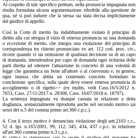
Al cospetto di tale specifico petitum, nella pronuncia impugnata non
risulta formulata alcuna argomentazione riferibile alla questione de
qua, né si può indurre che la stessa sia stata decisa implicitamente
dal giudice di appello.
Così la Corte di merito ha indubbiamente violato il principio di
diritto alla cui stregua il vizio di omessa pronuncia su una domanda
o eccezione di merito, che integra una violazione del principio di
corrispondenza tra chiesto pronunciato ex art. 112 cod. proc. civ.,
ricorre quando vi sia omissione di qualsiasi decisione su di un capo
di domanda, intendendosi per capo di domanda ogni richiesta delle
parti diretta ad ottenere l'attuazione in concreto di una volontà di
legge che garantisca un bene all'attore o al convenuto e, in genere,
ogni istanza che abbia un contenuto concreto formulato in
conclusione specifica, sulla quale deve essere emessa pronuncia di
accoglimento o di rigetto>> (ex multis, vedi Cass.16/5/2012 n.
7653, Cass. 27/11/2017 n. 28308, Cass. 16/07/2018 n. 18797).
La sentenza impugnata va dunque cassata in relazione a detta
doglianza, sostanzialmente riprodotta anche nel secondo motivo (ai
sensi del n.5 del comma primo art.360 c.p.c.).
4. Con il terzo motivo è denunciata violazione degli artt.2103 c.c.,
52 d. lgs. n.165/2001, 99, 112, 345, 434, 437 c.p.c. in relazione
all'art.360 comma primo n.3 c.p.c.
Si critica la statuizione con la quale il giudice del gravame ha