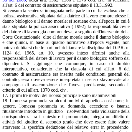
all'art. 6 del contratto di assicurazione stipulato il 13.3.1992.
Si censura la sentenza impugnata nella parte in cui ha escluso che la
polizza assicurativa stipulata dalla datrice di lavoro comprendesse il
danno biologico e il danno morale; si sostiene che, all'epoca in cui è
stata stipulata la polizza assicurativa ( 1992), la responsabilità civile
del datore di lavoro già comprendeva, a seguito dell'intervento della
Corte Costituzionale, oltre al danno morale anche il danno biologico
e che quindi, in base al quadro normativo all'epoca vigente, non
poteva dubitarsi che le parti nel richiamare la disciplina del D.P.R. n.
1124 del 1965, art. 10, avessero inteso riferirsi anche alla
responsabilità del datore di lavoro per il danno biologico sofferto dai
dipendenti. Si aggiunge che comunque, in caso di dubbio
interpretativo, considerato che la clausola di cui all'art. 6 del
contratto di assicurazione era inserita nelle condizioni generali del
contratto, essa doveva essere interpretata in senso sfavorevole alla
compagnia di assicurazione che l'aveva predisposta, secondo il
criterio di cui all'art. 1370 cod. civ..
17. I primi tre motivi del ricorso principale sono inammissibili.
18. L'omessa pronuncia su alcuni motivi di appello - così come, in
genere, l'omessa pronuncia su domanda, eccezione o istanza
ritualmente introdotta in giudizio - risolvendosi nella violazione della
corrispondenza tra il chiesto e il pronunciato, integra un difetto di
attività del giudice di secondo grado che deve essere fatto valere
attraverso la specifica deduzione del relativo errar in procedendo,