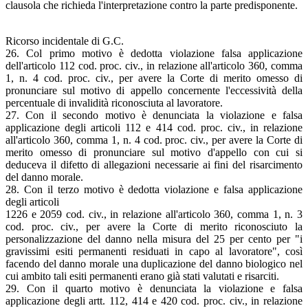
clausola che richieda l'interpretazione contro la parte predisponente.
Ricorso incidentale di G.C.
26. Col primo motivo è dedotta violazione falsa applicazione
dell'articolo 112 cod. proc. civ., in relazione all'articolo 360, comma
1, n. 4 cod. proc. civ., per avere la Corte di merito omesso di
pronunciare sul motivo di appello concernente l'eccessività della
percentuale di invalidità riconosciuta al lavoratore.
27. Con il secondo motivo è denunciata la violazione e falsa
applicazione degli articoli 112 e 414 cod. proc. civ., in relazione
all'articolo 360, comma 1, n. 4 cod. proc. civ., per avere la Corte di
merito omesso di pronunciare sul motivo d'appello con cui si
deduceva il difetto di allegazioni necessarie ai fini del risarcimento
del danno morale.
28. Con il terzo motivo è dedotta violazione e falsa applicazione
degli articoli
1226 e 2059 cod. civ., in relazione all'articolo 360, comma 1, n. 3
cod. proc. civ., per avere la Corte di merito riconosciuto la
personalizzazione del danno nella misura del 25 per cento per "i
gravissimi esiti permanenti residuati in capo al lavoratore", così
facendo del danno morale una duplicazione del danno biologico nel
cui ambito tali esiti permanenti erano già stati valutati e risarciti.
29. Con il quarto motivo è denunciata la violazione e falsa
applicazione degli artt. 112, 414 e 420 cod. proc. civ., in relazione