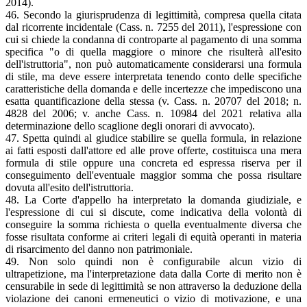
2014).
46. Secondo la giurisprudenza di legittimità, compresa quella citata
dal ricorrente incidentale (Cass. n. 7255 del 2011), l'espressione con
cui si chiede la condanna di controparte al pagamento di una somma
specifica "o di quella maggiore o minore che risulterà all'esito
dell'istruttoria", non può automaticamente considerarsi una formula
di stile, ma deve essere interpretata tenendo conto delle specifiche
caratteristiche della domanda e delle incertezze che impediscono una
esatta quantificazione della stessa (v. Cass. n. 20707 del 2018; n.
4828 del 2006; v. anche Cass. n. 10984 del 2021 relativa alla
determinazione dello scaglione degli onorari di avvocato).
47. Spetta quindi al giudice stabilire se quella formula, in relazione
ai fatti esposti dall'attore ed alle prove offerte, costituisca una mera
formula di stile oppure una concreta ed espressa riserva per il
conseguimento dell'eventuale maggior somma che possa risultare
dovuta all'esito dell'istruttoria.
48. La Corte d'appello ha interpretato la domanda giudiziale, e
l'espressione di cui si discute, come indicativa della volontà di
conseguire la somma richiesta o quella eventualmente diversa che
fosse risultata conforme ai criteri legali di equità operanti in materia
di risarcimento del danno non patrimoniale.
49. Non solo quindi non è configurabile alcun vizio di
ultrapetizione, ma l'interpretazione data dalla Corte di merito non è
censurabile in sede di legittimità se non attraverso la deduzione della
violazione dei canoni ermeneutici o vizio di motivazione, e una