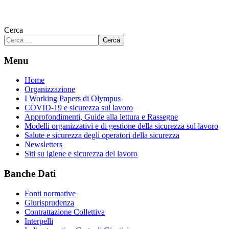
Cerca
Cerca
Menu
Home
Organizzazione
I Working Papers di Olympus
COVID-19 e sicurezza sul lavoro
Approfondimenti, Guide alla lettura e Rassegne
Modelli organizzativi e di gestione della sicurezza sul lavoro
Salute e sicurezza degli operatori della sicurezza
Newsletters
Siti su igiene e sicurezza del lavoro
Banche Dati
Fonti normative
Giurisprudenza
Contrattazione Collettiva
Interpelli