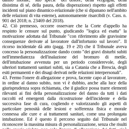
disistima di sé, della paura, della disperazione) rispetto agli effetti
incidenti sul piano dinamico-relazionale (che si dipanano nell'ambito
delle relazioni di vita esterne), autonomamente risarcibili (v. Cass. n.
901 del 2018; n. 23469 del 2018).
42. Ciò premesso, occorre osservare che la Corte d'appello ha
respinto le censure sul punto, giudicando "logica ed esatta" la
motivazione adottata dal Tribunale "con riferimento alle gravissime
conseguenze derivate al lavoratore dall'infortunio sul lavoro". Il
ricorso incidentale dà atto (pagg. 19 e 20) che il Tribunale aveva
concesso la personalizzazione dando conto "dei gravi disturbi subiti
nell'immediatezza dell'inalazione del bromuro di metile,
dell'intubazione avvenuta per un periodo considerevole, degli
ulteriori trattamenti sanitari subiti, sia a Catania che a Brescia, degli
esiti permanenti e dei disagi derivati nelle relazioni interpersonali".
43. Fermo l'onere di allegazione e prova, facente capo al lavoratore,
in ordine al danno subito, non vi è dubbio, anche alla luce della
giurisprudenza sopra richiamata, che il giudice possa trarre elementi
rilevanti ai fini della personalizzazione del danno da tutti i dati
raccolti ed emergenti dalla ricostruzione dell'incidente e della
successiva fase di cura, cogliendo e valorizzando gli aspetti di
particolare penosità delle lesioni e sofferenza fisica e morale
connessa alle cure e ai trattamenti sanitari, come una prolungata
intubazione. Ed è questo il percorso seguito dal Tribunale nel
riconoscere la massima misura di personalizzazione, senza che risulti