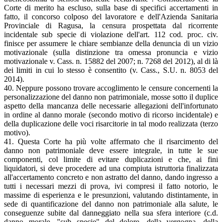
Corte di merito ha escluso, sulla base di specifici accertamenti in
fatto, il concorso colposo del lavoratore e dell'Azienda Sanitaria
Provinciale di Ragusa, la censura prospettata dal ricorrente
incidentale sub specie di violazione dell'art. 112 cod. proc. civ.
finisce per assumere le chiare sembianze della denuncia di un vizio
motivazionale (sulla distinzione tra omessa pronuncia e vizio
motivazionale v. Cass. n. 15882 del 2007; n. 7268 del 2012), al di là
dei limiti in cui lo stesso è consentito (v. Cass., S.U. n. 8053 del
2014).
40. Neppure possono trovare accoglimento le censure concernenti la
personalizzazione del danno non patrimoniale, mosse sotto il duplice
aspetto della mancanza delle necessarie allegazioni dell'infortunato
in ordine al danno morale (secondo motivo di ricorso incidentale) e
della duplicazione delle voci risarcitorie in tal modo realizzata (terzo
motivo).
41. Questa Corte ha più volte affermato che il risarcimento del
danno non patrimoniale deve essere integrale, in tutte le sue
componenti, col limite di evitare duplicazioni e che, ai fini
liquidatori, si deve procedere ad una compiuta istruttoria finalizzata
all'accertamento concreto e non astratto del danno, dando ingresso a
tutti i necessari mezzi di prova, ivi compresi il fatto notorio, le
massime di esperienza e le presunzioni, valutando distintamente, in
sede di quantificazione del danno non patrimoniale alla salute, le
conseguenze subite dal danneggiato nella sua sfera interiore (c.d.
danno morale, "sub specie" del dolore, della vergogna, della