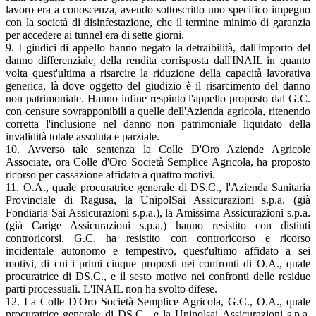
lavoro era a conoscenza, avendo sottoscritto uno specifico impegno
con la società di disinfestazione, che il termine minimo di garanzia
per accedere ai tunnel era di sette giorni.
9. I giudici di appello hanno negato la detraibilità, dall'importo del
danno differenziale, della rendita corrisposta dall'INAIL in quanto
volta quest'ultima a risarcire la riduzione della capacità lavorativa
generica, là dove oggetto del giudizio è il risarcimento del danno
non patrimoniale. Hanno infine respinto l'appello proposto dal G.C.
con censure sovrapponibili a quelle dell'Azienda agricola, ritenendo
corretta l'inclusione nel danno non patrimoniale liquidato della
invalidità totale assoluta e parziale.
10. Avverso tale sentenza la Colle D'Oro Aziende Agricole
Associate, ora Colle d'Oro Società Semplice Agricola, ha proposto
ricorso per cassazione affidato a quattro motivi.
11. O.A., quale procuratrice generale di DS.C., l'Azienda Sanitaria
Provinciale di Ragusa, la UnipolSai Assicurazioni s.p.a. (già
Fondiaria Sai Assicurazioni s.p.a.), la Amissima Assicurazioni s.p.a.
(già Carige Assicurazioni s.p.a.) hanno resistito con distinti
controricorsi. G.C. ha resistito con controricorso e ricorso
incidentale autonomo e tempestivo, quest'ultimo affidato a sei
motivi, di cui i primi cinque proposti nei confronti di O.A., quale
procuratrice di DS.C., e il sesto motivo nei confronti delle residue
parti processuali. L'INAIL non ha svolto difese.
12. La Colle D'Oro Società Semplice Agricola, G.C., O.A., quale
procuratrice generale di DS.C., e la Unipolsai Assicurazioni s.p.a.