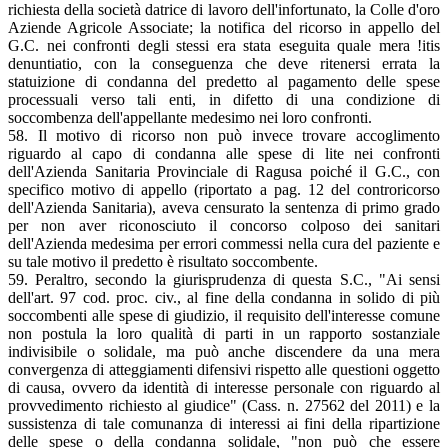
richiesta della società datrice di lavoro dell'infortunato, la Colle d'oro
Aziende Agricole Associate; la notifica del ricorso in appello del
G.C. nei confronti degli stessi era stata eseguita quale mera !itis
denuntiatio, con la conseguenza che deve ritenersi errata la
statuizione di condanna del predetto al pagamento delle spese
processuali verso tali enti, in difetto di una condizione di
soccombenza dell'appellante medesimo nei loro confronti.
58. Il motivo di ricorso non può invece trovare accoglimento
riguardo al capo di condanna alle spese di lite nei confronti
dell'Azienda Sanitaria Provinciale di Ragusa poiché il G.C., con
specifico motivo di appello (riportato a pag. 12 del controricorso
dell'Azienda Sanitaria), aveva censurato la sentenza di primo grado
per non aver riconosciuto il concorso colposo dei sanitari
dell'Azienda medesima per errori commessi nella cura del paziente e
su tale motivo il predetto è risultato soccombente.
59. Peraltro, secondo la giurisprudenza di questa S.C., "Ai sensi
dell'art. 97 cod. proc. civ., al fine della condanna in solido di più
soccombenti alle spese di giudizio, il requisito dell'interesse comune
non postula la loro qualità di parti in un rapporto sostanziale
indivisibile o solidale, ma può anche discendere da una mera
convergenza di atteggiamenti difensivi rispetto alle questioni oggetto
di causa, ovvero da identità di interesse personale con riguardo al
provvedimento richiesto al giudice" (Cass. n. 27562 del 2011) e la
sussistenza di tale comunanza di interessi ai fini della ripartizione
delle spese o della condanna solidale, "non può che essere