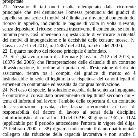
prospettate.
21. Nessuno di tali oneri risulta ottemperato dalla ricorrente
principale che nel denunciare l'omessa pronuncia dei giudici di
appello su una serie di motivi, si è limitata a rinviare al contenuto del
ricorso in appello, indicando le pagine di volta in volta rilevanti,
senza depositare il ricorso e senza trascriverne il contenuto, se non in
minima parte, così impedendo a questa Corte di verificare la ritualità
dei motivi di impugnazione e la decisività delle censure mosse. (v.
Cass. n. 2771 del 2017; n. 15367 del 2014; n. 6361 del 2007).
22. Il quarto motivo del ricorso principale è infondato.
23. Si è già avuto modo di affermare (Cass. n. 2512 del 2013; n.
16376 del 2006) che l'interpretazione delle clausole di un contratto
di assicurazione, in ordine alla portata ed all'estensione del rischio
assicurato, rientra tra i compiti del giudice di merito ed è
insindacabile in sede di legittimità se rispettosa dei canoni legali di
ermeneutica contrattuale ed assistita da congrua motivazione.
24. Nel caso di specie, la soluzione accolta dalla sentenza impugnata
è conforme al consolidato orientamento di legittimità secondo cui «i
tema di infortuni sul lavoro, l'ambito della copertura di un contratto
di assicurazione privata, che faccia riferimento ai casi di
responsabilità del datore di lavoro ai sensi della disciplina
antinfortunistica di cui all'art. 10 del D.P.R. 30 giugno 1965, n. 1124
(applicabile per il periodo antecedente l'entrata in vigore del d.lgs.
23 febbraio 2000, n. 38) riguarda unicamente il danno patrimoniale
collegato alla riduzione della capacità lavorativa e non anche il