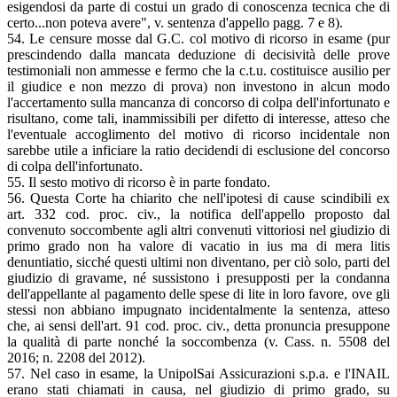
esigendosi da parte di costui un grado di conoscenza tecnica che di
certo...non poteva avere", v. sentenza d'appello pagg. 7 e 8).
54. Le censure mosse dal G.C. col motivo di ricorso in esame (pur
prescindendo dalla mancata deduzione di decisività delle prove
testimoniali non ammesse e fermo che la c.t.u. costituisce ausilio per
il giudice e non mezzo di prova) non investono in alcun modo
l'accertamento sulla mancanza di concorso di colpa dell'infortunato e
risultano, come tali, inammissibili per difetto di interesse, atteso che
l'eventuale accoglimento del motivo di ricorso incidentale non
sarebbe utile a inficiare la ratio decidendi di esclusione del concorso
di colpa dell'infortunato.
55. Il sesto motivo di ricorso è in parte fondato.
56. Questa Corte ha chiarito che nell'ipotesi di cause scindibili ex
art. 332 cod. proc. civ., la notifica dell'appello proposto dal
convenuto soccombente agli altri convenuti vittoriosi nel giudizio di
primo grado non ha valore di vacatio in ius ma di mera litis
denuntiatio, sicché questi ultimi non diventano, per ciò solo, parti del
giudizio di gravame, né sussistono i presupposti per la condanna
dell'appellante al pagamento delle spese di lite in loro favore, ove gli
stessi non abbiano impugnato incidentalmente la sentenza, atteso
che, ai sensi dell'art. 91 cod. proc. civ., detta pronuncia presuppone
la qualità di parte nonché la soccombenza (v. Cass. n. 5508 del
2016; n. 2208 del 2012).
57. Nel caso in esame, la UnipolSai Assicurazioni s.p.a. e l'INAIL
erano stati chiamati in causa, nel giudizio di primo grado, su