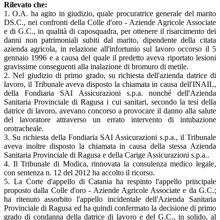
Rilevato che:
1. O.A. ha agito in giudizio, quale procuratrice generale del marito
DS.C., nei confronti della Colle d'oro - Aziende Agricole Associate
e di G.C., in qualità di caposquadra, per ottenere il risarcimento dei
danni non patrimoniali subiti dal marito, dipendente della citata
azienda agricola, in relazione all'infortunio sul lavoro occorso il 5
gennaio 1996 e a causa del quale il predetto aveva riportato lesioni
gravissime conseguenti alla inalazione di bromuro di metile.
2. Nel giudizio di primo grado, su richiesta dell'azienda datrice di
lavoro, il Tribunale aveva disposto la chiamata in causa dell'INAIL,
della Fondiaria SAI Assicurazioni s.p.a. nonché dell'Azienda
Sanitaria Provinciale di Ragusa i cui sanitari, secondo la tesi della
datrice di lavoro, avevano concorso a provocare il danno alla salute
del lavoratore attraverso un errato intervento di intubazione
orotracheale.
3. Su richiesta della Fondiaria SAI Assicurazioni s.p.a., il Tribunale
aveva inoltre disposto la chiamata in causa della stessa Azienda
Sanitaria Provinciale di Ragusa e della Carige Assicurazioni s.p.a..
4. Il Tribunale di Modica, rinnovata la consulenza medico legale,
con sentenza n. 12 del 2012 ha accolto il ricorso.
5. La Corte d'appello di Catania ha respinto l'appello principale
proposto dalla Colle d'oro - Aziende Agricole Associate e da G.C.;
ha ritenuto assorbito l'appello incidentale dell'Azienda Sanitaria
Provinciale di Ragusa ed ha quindi confermato la decisione di primo
grado di condanna della datrice di lavoro e del G.C., in solido, al