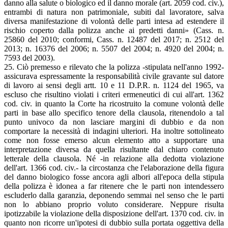
danno alla salute o biologico ed il danno morale (art. 2059 cod. civ.),
entrambi di natura non patrimoniale, subiti dal lavoratore, salva
diversa manifestazione di volontà delle parti intesa ad estendere il
rischio coperto dalla polizza anche ai predetti danni» (Cass. n.
25860 del 2010; conformi, Cass. n. 12487 del 2017; n. 2512 del
2013; n. 16376 del 2006; n. 5507 del 2004; n. 4920 del 2004; n.
7593 del 2003).
25. Ciò premesso e rilevato che la polizza -stipulata nell'anno 1992-
assicurava espressamente la responsabilità civile gravante sul datore
di lavoro ai sensi degli artt. 10 e 11 D.P.R. n. 1124 del 1965, va
escluso che risultino violati i criteri ermeneutici di cui all'art. 1362
cod. civ. in quanto la Corte ha ricostruito la comune volontà delle
parti in base allo specifico tenore della clausola, ritenendolo a tal
punto univoco da non lasciare margini di dubbio e da non
comportare la necessità di indagini ulteriori. Ha inoltre sottolineato
come non fosse emerso alcun elemento atto a supportare una
interpretazione diversa da quella risultante dal chiaro contenuto
letterale della clausola. Né -in relazione alla dedotta violazione
dell'art. 1366 cod. civ.- la circostanza che l'elaborazione della figura
del danno biologico fosse ancora agli albori all'epoca della stipula
della polizza è idonea a far ritenere che le parti non intendessero
escluderlo dalla garanzia, deponendo semmai nel senso che le parti
non lo abbiano proprio voluto considerare. Neppure risulta
ipotizzabile la violazione della disposizione dell'art. 1370 cod. civ. in
quanto non ricorre un'ipotesi di dubbio sulla portata oggettiva della