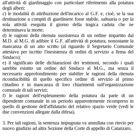
all'attività di giardinaggio con particolare riferimento alla potatura
degli alberi;
c) le modalità di attribuzione dell'incarico al G.F. e, cioè, se la sua
destinazione a compiti di giardiniere fosse stabile, saltuaria o per la
sola attività eseguita il giorno della tragica caduta che ne
determinava la morte;
d) le ragioni della ritenuta sussistenza di un ordine impartito dal
M.D. al M.G. di adibire il G.F. all'attività di potatura, nonostante la
mancanza di un atto scritto (al riguardo il Segretario Comunale
attestava per iscritto l'inesistenza di ordini di servizio a firma del
Sindaco);
e) il significato delle dichiarazioni dei testimoni, secondo i quali
sarebbe esistito un ordine del Sindaco al M.G., ma senza il
necessario approfondimento per stabilire le ragioni della ritenuta
riconducibilità di quello specifico ordine di servizio al primo
cittadino e in mancanza di loro chiarimenti sull'organizzazione
comunale di tali servizi;
f) le ragioni dell'espletamento della potatura da parte di un
dipendente comunale in un periodo apparentemente ricompreso in
quello di gestione dell'affidatario del relativo spazio verde (vedi le
due convenzioni allegate dalla difesa).
3. Per tali ragioni, la sentenza impugnata va annullata con rinvio per
nuovo giudizio ad altra Sezione della Corte di appello di Catanzaro.