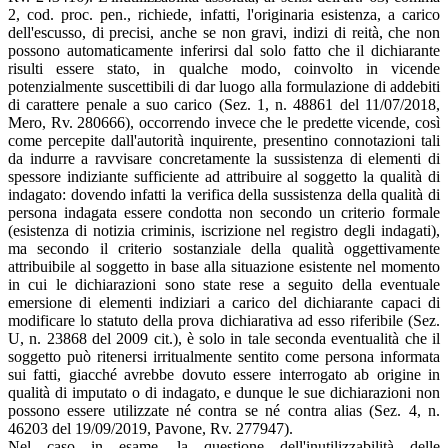
2, cod. proc. pen., richiede, infatti, l'originaria esistenza, a carico
dell'escusso, di precisi, anche se non gravi, indizi di reità, che non
possono automaticamente inferirsi dal solo fatto che il dichiarante
risulti essere stato, in qualche modo, coinvolto in vicende
potenzialmente suscettibili di dar luogo alla formulazione di addebiti
di carattere penale a suo carico (Sez. 1, n. 48861 del 11/07/2018,
Mero, Rv. 280666), occorrendo invece che le predette vicende, così
come percepite dall'autorità inquirente, presentino connotazioni tali
da indurre a ravvisare concretamente la sussistenza di elementi di
spessore indiziante sufficiente ad attribuire al soggetto la qualità di
indagato: dovendo infatti la verifica della sussistenza della qualità di
persona indagata essere condotta non secondo un criterio formale
(esistenza di notizia criminis, iscrizione nel registro degli indagati),
ma secondo il criterio sostanziale della qualità oggettivamente
attribuibile al soggetto in base alla situazione esistente nel momento
in cui le dichiarazioni sono state rese a seguito della eventuale
emersione di elementi indiziari a carico del dichiarante capaci di
modificare lo statuto della prova dichiarativa ad esso riferibile (Sez.
U, n. 23868 del 2009 cit.), è solo in tale seconda eventualità che il
soggetto può ritenersi irritualmente sentito come persona informata
sui fatti, giacché avrebbe dovuto essere interrogato ab origine in
qualità di imputato o di indagato, e dunque le sue dichiarazioni non
possono essere utilizzate né contra se né contra alias (Sez. 4, n.
46203 del 19/09/2019, Pavone, Rv. 277947).
Nel caso in esame, la questione dell'inutilizzabilità delle