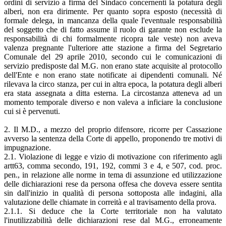
ordini di servizio a firma del Sindaco concernenti la potatura degli
alberi, non era dirimente. Per quanto sopra esposto (necessità di
formale delega, in mancanza della quale l'eventuale responsabilità
del soggetto che di fatto assume il ruolo di garante non esclude la
responsabilità di chi formalmente ricopra tale veste) non aveva
valenza pregnante l'ulteriore atte­ stazione a firma del Segretario
Comunale del 29 aprile 2010, secondo cui le comunicazioni di
servizio predisposte dal M.G. non erano state acquisite al protocollo
dell'Ente e non erano state notificate ai dipendenti comunali. Né
rilevava la circo­ stanza, per cui in altra epoca, la potatura degli alberi
era stata assegnata a ditta esterna. La circostanza atteneva ad un
momento temporale diverso e non valeva a inficiare la conclusione
cui si è pervenuti.
2. Il M.D., a mezzo del proprio difensore, ricorre per Cassazione
avverso la sentenza della Corte di appello, proponendo tre motivi di
impugnazione.
2.1. Violazione di legge e vizio di motivazione con riferimento agli
artt63, comma secondo, 191, 192, commi 3 e 4, e 507, cod. proc.
pen., in relazione alle norme in tema di assunzione ed utilizzazione
delle dichiarazioni rese da persona offesa che doveva essere sentita
sin dall'inizio in qualità di persona sottoposta alle indagini, alla
valutazione delle chiamate in correità e al travisamento della prova.
2.1.1. Si deduce che la Corte territoriale non ha valutato
l'inutilizzabilità delle dichiarazioni rese dal M.G., erroneamente