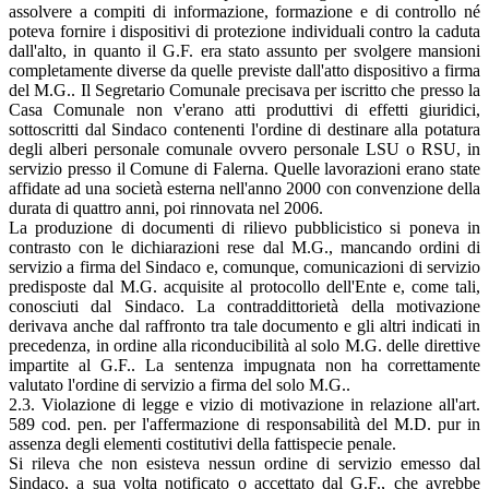
assolvere a compiti di informazione, formazione e di controllo né
poteva fornire i dispositivi di protezione individuali contro la caduta
dall'alto, in quanto il G.F. era stato assunto per svolgere mansioni
completamente diverse da quelle previste dall'atto dispositivo a firma
del M.G.. Il Segretario Comunale precisava per iscritto che presso la
Casa Comunale non v'erano atti produttivi di effetti giuridici,
sottoscritti dal Sindaco contenenti l'ordine di destinare alla potatura
degli alberi personale comunale ovvero personale LSU o RSU, in
servizio presso il Comune di Falerna. Quelle lavorazioni erano state
affidate ad una società esterna nell'anno 2000 con convenzione della
durata di quattro anni, poi rinnovata nel 2006.
La produzione di documenti di rilievo pubblicistico si poneva in
contrasto con le dichiarazioni rese dal M.G., mancando ordini di
servizio a firma del Sindaco e, comunque, comunicazioni di servizio
predisposte dal M.G. acquisite al protocollo dell'Ente e, come tali,
conosciuti dal Sindaco. La contraddittorietà della motivazione
derivava anche dal raffronto tra tale documento e gli altri indicati in
precedenza, in ordine alla riconducibilità al solo M.G. delle direttive
impartite al G.F.. La sentenza impugnata non ha correttamente
valutato l'ordine di servizio a firma del solo M.G..
2.3. Violazione di legge e vizio di motivazione in relazione all'art.
589 cod. pen. per l'affermazione di responsabilità del M.D. pur in
assenza degli elementi costitutivi della fattispecie penale.
Si rileva che non esisteva nessun ordine di servizio emesso dal
Sindaco, a sua volta notificato o accettato dal G.F., che avrebbe