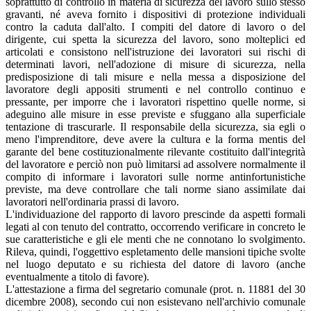
soprattutto di controllo in materia di sicurezza del lavoro sullo stesso
gravanti, né aveva fornito i dispositivi di protezione individuali
contro la caduta dall'alto. I compiti del datore di lavoro o del
dirigente, cui spetta la sicurezza del lavoro, sono molteplici ed
articolati e consistono nell'istruzione dei lavoratori sui rischi di
determinati lavori, nell'adozione di misure di sicurezza, nella
predisposizione di tali misure e nella messa a disposizione del
lavoratore degli appositi strumenti e nel controllo continuo e
pressante, per imporre che i lavoratori rispettino quelle norme, si
adeguino alle misure in esse previste e sfuggano alla superficiale
tentazione di trascurarle. Il responsabile della sicurezza, sia egli o
meno l'imprenditore, deve avere la cultura e la forma mentis del
garante del bene costituzionalmente rilevante costituito dall'integrità
del lavoratore e perciò non può limitarsi ad assolvere normalmente il
compito di informare i lavoratori sulle norme antinfortunistiche
previste, ma deve controllare che tali norme siano assimilate dai
lavoratori nell'ordinaria prassi di lavoro.
L'individuazione del rapporto di lavoro prescinde da aspetti formali
legati al con­ tenuto del contratto, occorrendo verificare in concreto le
sue caratteristiche e gli ele­ menti che ne connotano lo svolgimento.
Rileva, quindi, l'oggettivo espletamento delle mansioni tipiche svolte
nel luogo deputato e su richiesta del datore di lavoro (anche
eventualmente a titolo di favore).
L'attestazione a firma del segretario comunale (prot. n. 11881 del 30
dicembre 2008), secondo cui non esistevano nell'archivio comunale