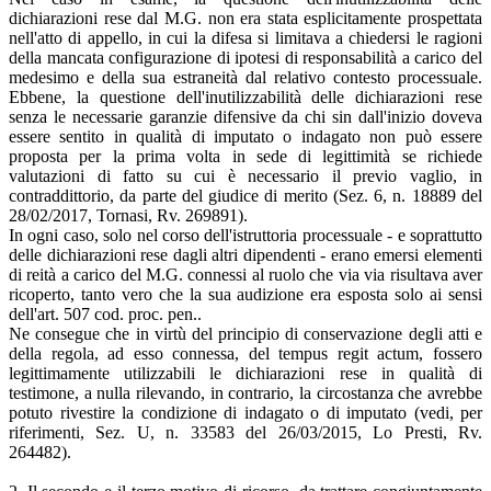
dichiarazioni rese dal M.G. non era stata esplicitamente prospettata
nell'atto di appello, in cui la difesa si limitava a chiedersi le ragioni
della mancata configurazione di ipotesi di responsabilità a carico del
medesimo e della sua estraneità dal relativo contesto processuale.
Ebbene, la questione dell'inutilizzabilità delle dichiarazioni rese
senza le necessarie garanzie difensive da chi sin dall'inizio doveva
essere sentito in qualità di imputato o indagato non può essere
proposta per la prima volta in sede di legittimità se richiede
valutazioni di fatto su cui è necessario il previo vaglio, in
contraddittorio, da parte del giudice di merito (Sez. 6, n. 18889 del
28/02/2017, Tornasi, Rv. 269891).
In ogni caso, solo nel corso dell'istruttoria processuale - e soprattutto
delle dichiarazioni rese dagli altri dipendenti - erano emersi elementi
di reità a carico del M.G. connessi al ruolo che via via risultava aver
ricoperto, tanto vero che la sua audizione era esposta solo ai sensi
dell'art. 507 cod. proc. pen..
Ne consegue che in virtù del principio di conservazione degli atti e
della regola, ad esso connessa, del tempus regit actum, fossero
legittimamente utilizzabili le dichiarazioni rese in qualità di
testimone, a nulla rilevando, in contrario, la circostanza che avrebbe
potuto rivestire la condizione di indagato o di imputato (vedi, per
riferimenti, Sez. U, n. 33583 del 26/03/2015, Lo Presti, Rv.
264482).