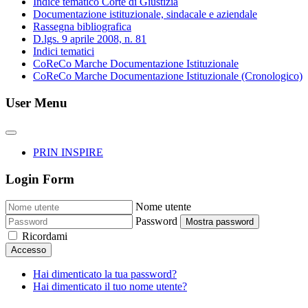
Indice tematico Corte di Giustizia
Documentazione istituzionale, sindacale e aziendale
Rassegna bibliografica
D.lgs. 9 aprile 2008, n. 81
Indici tematici
CoReCo Marche Documentazione Istituzionale
CoReCo Marche Documentazione Istituzionale (Cronologico)
User Menu
PRIN INSPIRE
Login Form
Nome utente
Password
Mostra password
Ricordami
Accesso
Hai dimenticato la tua password?
Hai dimenticato il tuo nome utente?