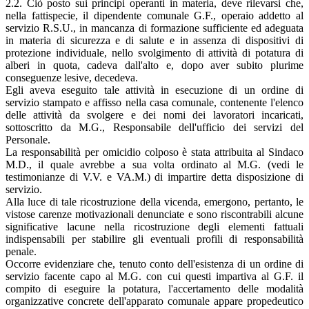
2.2. Ciò posto sui principi operanti in materia, deve rilevarsi che,
nella fattispecie, il dipendente comunale G.F., operaio addetto al
servizio R.S.U., in mancanza di formazione sufficiente ed adeguata
in materia di sicurezza e di salute e in assenza di dispositivi di
protezione individuale, nello svolgimento di attività di potatura di
alberi in quota, cadeva dall'alto e, dopo aver subito plurime
conseguenze lesive, decedeva.
Egli aveva eseguito tale attività in esecuzione di un ordine di
servizio stampato e affisso nella casa comunale, contenente l'elenco
delle attività da svolgere e dei nomi dei lavoratori incaricati,
sottoscritto da M.G., Responsabile dell'ufficio dei servizi del
Personale.
La responsabilità per omicidio colposo è stata attribuita al Sindaco
M.D., il quale avrebbe a sua volta ordinato al M.G. (vedi le
testimonianze di V.V. e VA.M.) di impartire detta disposizione di
servizio.
Alla luce di tale ricostruzione della vicenda, emergono, pertanto, le
vistose carenze motivazionali denunciate e sono riscontrabili alcune
significative lacune nella ricostruzione degli elementi fattuali
indispensabili per stabilire gli eventuali profili di responsabilità
penale.
Occorre evidenziare che, tenuto conto dell'esistenza di un ordine di
servizio facente capo al M.G. con cui questi impartiva al G.F. il
compito di eseguire la potatura, l'accertamento delle modalità
organizzative concrete dell'apparato comunale appare propedeutico