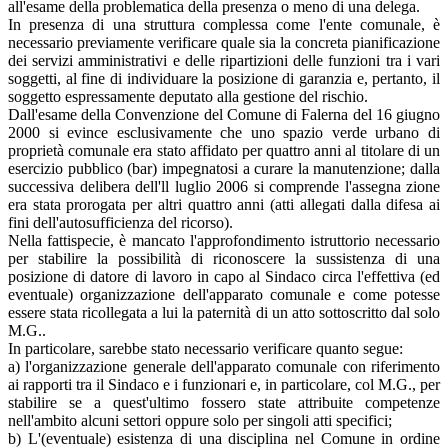
all'esame della problematica della presenza o meno di una delega.
In presenza di una struttura complessa come l'ente comunale, è
necessario previamente verificare quale sia la concreta pianificazione
dei servizi amministrativi e delle ripartizioni delle funzioni tra i vari
soggetti, al fine di individuare la posizione di garanzia e, pertanto, il
soggetto espressamente deputato alla gestione del rischio.
Dall'esame della Convenzione del Comune di Falerna del 16 giugno
2000 si evince esclusivamente che uno spazio verde urbano di
proprietà comunale era stato affidato per quattro anni al titolare di un
esercizio pubblico (bar) impegnatosi a curare la manutenzione; dalla
successiva delibera dell'll luglio 2006 si comprende l'assegna­ zione
era stata prorogata per altri quattro anni (atti allegati dalla difesa ai
fini dell'autosufficienza del ricorso).
Nella fattispecie, è mancato l'approfondimento istruttorio necessario
per stabilire la possibilità di riconoscere la sussistenza di una
posizione di datore di lavoro in capo al Sindaco circa l'effettiva (ed
eventuale) organizzazione dell'apparato comunale e come potesse
essere stata ricollegata a lui la paternità di un atto sottoscritto dal solo
M.G..
In particolare, sarebbe stato necessario verificare quanto segue:
a) l'organizzazione generale dell'apparato comunale con riferimento
ai rapporti tra il Sindaco e i funzionari e, in particolare, col M.G., per
stabilire se a quest'ultimo fossero state attribuite competenze
nell'ambito alcuni settori oppure solo per singoli atti specifici;
b) L'(eventuale) esistenza di una disciplina nel Comune in ordine