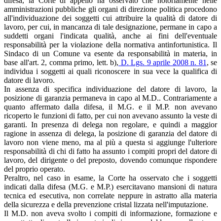
difesa, la Corte di appello ha osservato che notoriamente nelle
amministrazioni pubbliche gli organi di direzione politica procedono
all'individuazione dei soggetti cui attribuire la qualità di datore di
lavoro, per cui, in mancanza di tale designazione, permane in capo a
suddetti organi l'indicata qualità, anche ai fini dell'eventuale
responsabilità per la violazione della normativa antinfortunistica. Il
Sindaco di un Comune va esente da responsabilità in materia, in
base all'art. 2, comma primo, lett. b),
D. Lgs. 9 aprile 2008 n. 81
, se
individua i soggetti ai quali riconoscere in sua vece la qualifica di
datore di lavoro.
In assenza di specifica individuazione del datore di lavoro, la
posizione di garanzia permaneva in capo al M.D.. Contrariamente a
quanto affermato dalla difesa, il M.G. e il M.P. non avevano
ricoperto le funzioni di fatto, per cui non avevano assunto la veste di
garanti. In presenza di delega non regolare, e quindi a maggior
ragione in assenza di delega, la posizione di garanzia del datore di
lavoro non viene meno, ma al più a questa si aggiunge l'ulteriore
responsabilità di chi di fatto ha assunto i compiti propri del datore di
lavoro, del dirigente o del preposto, dovendo comunque rispondere
del proprio operato.
Peraltro, nel caso in esame, la Corte ha osservato che i soggetti
indicati dalla difesa (M.G. e M.P.) esercitavano mansioni di natura
tecnica ed esecutiva, non correlate neppure in astratto alla materia
della sicurezza e della prevenzione cristal­ lizzata nell'imputazione.
Il M.D. non aveva svolto i compiti di informazione, formazione e