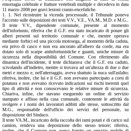
emorragia celebrale e fratture vertebrali multiple e decedeva in data
11 marzo 2008 per gravi lesioni cranio-encefaliche.
1. 1. Nel ricostruire la vicenda processuale, il Tribunale poneva
l'accento sulle deposizioni dei testi V.V., V.E., VA.M., M.D. e M.G..
Il teste V.V., dipendente comunale, presente al momento
dell'infortunio, riferiva che il G.F. era stato incaricato di potare gli
alberi presenti sul territorio comunale e che, mentre operava
mediante forbici ed una piccola motosega, al momento della caduta,
era privo di casco e non era ancorato all'albero da corde, ma era
dotato solo di scarpe antinfortunistiche e guanti, uniche misure di
sicurezza nella disponibilità del Comune. Con riferimento alla
dinamica dell'incidente, il teste dichiarava che il G.F. era caduto,
scivolando all'indietro, mentre si trovava ad un'altezza di due o due
metri e mezzo e, nell'atterraggio, aveva sbattuto la nuca sull'asfalto;
riferiva, inoltre, che lui e il G.F. non avevano partecipato a corsi di
potatura e non avevano ricevuto indicazioni sui rischi inerenti quel
tipo di attività e non conoscevano le relative misure di sicurezza.
Chiariva, infine, che stavano eseguendo un ordine di servizio
stampato e affisso nella casa comunale, contenente le attività da
svolgere e i nomi dei lavoratori adibiti alle stesse, sottoscritto dal
M.G., responsabile dell'ufficio dei servizi del personale, su
disposizione del Sindaco.
Il teste VA.M., incaricato della raccolta dei rami potati e di carico sul
camion, rendeva una deposizione dello stesso tenore; riferiva,
inoltre, che il Comune non aveva fornito un servizio mobile di