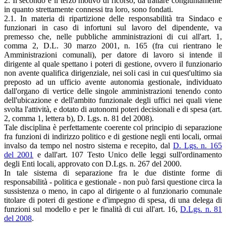
2. Il secondo e il terzo motivo di ricorso, da trattare congiuntamente
in quanto strettamente connessi tra loro, sono fondati.
2.1. In materia di ripartizione delle responsabilità tra Sindaco e
funzionari in caso di infortuni sul lavoro del dipendente, va
premesso che, nelle pubbliche amministrazioni di cui all'art. 1,
comma 2, D.L. 30 marzo 2001, n. 165 (fra cui rientrano le
Amministrazioni comunali), per datore di lavoro si intende il
dirigente al quale spettano i poteri di gestione, ovvero il funzionario
non avente qualifica dirigenziale, nei soli casi in cui quest'ultimo sia
preposto ad un ufficio avente autonomia gestionale, individuato
dall'organo di vertice delle singole amministrazioni tenendo conto
dell'ubicazione e dell'ambito funzionale degli uffici nei quali viene
svolta l'attività, e dotato di autonomi poteri decisionali e di spesa (art.
2, comma 1, lettera b), D. Lgs. n. 81 del 2008).
Tale disciplina è perfettamente coerente col principio di separazione
fra funzioni di indirizzo politico e di gestione negli enti locali, ormai
invalso da tempo nel nostro sistema e recepito, dal
D. Lgs. n. 165
del 2001
e dall'art. 107 Testo Unico delle leggi sull'ordinamento
degli Enti locali, approvato con D.Lgs. n. 267 del 2000.
In tale sistema di separazione fra le due distinte forme di
responsabilità - politica e gestionale - non può farsi questione circa la
sussistenza o meno, in capo al dirigente o al funzionario comunale
titolare di poteri di gestione e d'impegno di spesa, di una delega di
funzioni sul modello e per le finalità di cui all'art. 16,
D.Lgs. n. 81
del 2008
.