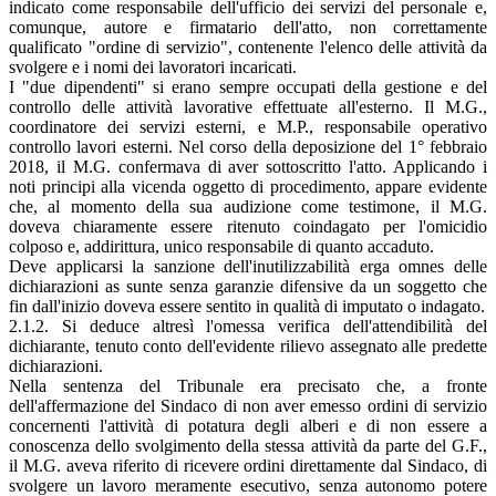
indicato come responsabile dell'ufficio dei servizi del personale e,
comunque, autore e firmatario dell'atto, non correttamente
qualificato "ordine di servizio", contenente l'elenco delle attività da
svolgere e i nomi dei lavoratori incaricati.
I "due dipendenti" si erano sempre occupati della gestione e del
controllo delle attività lavorative effettuate all'esterno. Il M.G.,
coordinatore dei servizi esterni, e M.P., responsabile operativo
controllo lavori esterni. Nel corso della deposizione del 1° febbraio
2018, il M.G. confermava di aver sottoscritto l'atto. Applicando i
noti principi alla vicenda oggetto di procedimento, appare evidente
che, al momento della sua audizione come testimone, il M.G.
doveva chiaramente essere ritenuto coindagato per l'omicidio
colposo e, addirittura, unico responsabile di quanto accaduto.
Deve applicarsi la sanzione dell'inutilizzabilità erga omnes delle
dichiarazioni as­ sunte senza garanzie difensive da un soggetto che
fin dall'inizio doveva essere sentito in qualità di imputato o indagato.
2.1.2. Si deduce altresì l'omessa verifica dell'attendibilità del
dichiarante, tenuto conto dell'evidente rilievo assegnato alle predette
dichiarazioni.
Nella sentenza del Tribunale era precisato che, a fronte
dell'affermazione del Sindaco di non aver emesso ordini di servizio
concernenti l'attività di potatura degli alberi e di non essere a
conoscenza dello svolgimento della stessa attività da parte del G.F.,
il M.G. aveva riferito di ricevere ordini direttamente dal Sindaco, di
svolgere un lavoro meramente esecutivo, senza autonomo potere