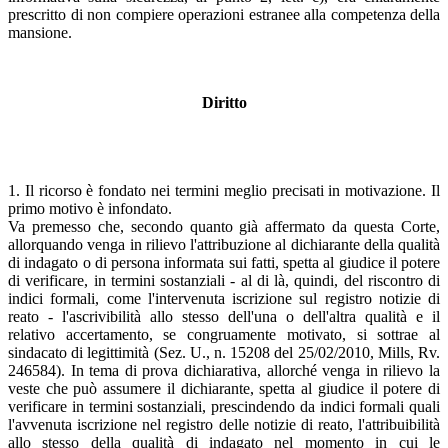
prescritto di non compiere operazioni estranee alla competenza della
mansione.
Diritto
1. Il ricorso è fondato nei termini meglio precisati in motivazione. Il
primo motivo è infondato.
Va premesso che, secondo quanto già affermato da questa Corte,
allorquando venga in rilievo l'attribuzione al dichiarante della qualità
di indagato o di persona informata sui fatti, spetta al giudice il potere
di verificare, in termini sostanziali - al di là, quindi, del riscontro di
indici formali, come l'intervenuta iscrizione sul registro notizie di
reato - l'ascrivibilità allo stesso dell'una o dell'altra qualità e il
relativo accertamento, se congruamente motivato, si sottrae al
sindacato di legittimità (Sez. U., n. 15208 del 25/02/2010, Mills, Rv.
246584). In tema di prova dichiarativa, allorché venga in rilievo la
veste che può assumere il dichiarante, spetta al giudice il potere di
verificare in termini sostanziali, prescindendo da indici formali quali
l'avvenuta iscrizione nel registro delle notizie di reato, l'attribuibilità
allo stesso della qualità di indagato nel momento in cui le