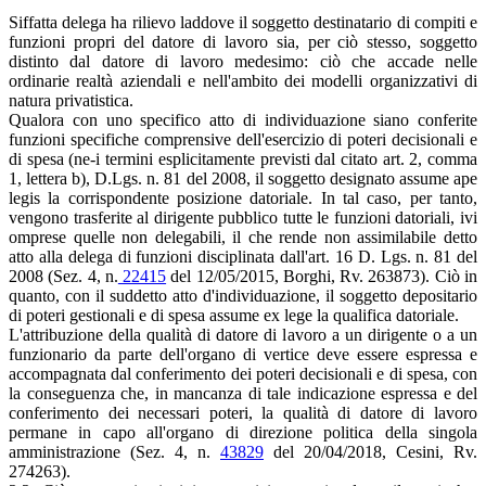
Siffatta delega ha rilievo laddove il soggetto destinatario di compiti e
funzioni propri del datore di lavoro sia, per ciò stesso, soggetto
distinto dal datore di lavoro medesimo: ciò che accade nelle
ordinarie realtà aziendali e nell'ambito dei modelli organizzativi di
natura privatistica.
Qualora con uno specifico atto di individuazione siano conferite
funzioni specifiche comprensive dell'esercizio di poteri decisionali e
di spesa (ne-i termini esplicitamente previsti dal citato art. 2, comma
1, lettera b), D.Lgs. n. 81 del 2008, il soggetto designato assume ape
legis la corrispondente posizione datoriale. In tal caso, per­ tanto,
vengono trasferite al dirigente pubblico tutte le funzioni datoriali, ivi
omprese quelle non delegabili, il che rende non assimilabile detto
atto alla delega di funzioni disciplinata dall'art. 16 D. Lgs. n. 81 del
2008 (Sez. 4, n.
22415
del 12/05/2015, Borghi, Rv. 263873). Ciò in
quanto, con il suddetto atto d'individuazione, il soggetto depositario
di poteri gestionali e di spesa assume ex lege la qualifica datoriale.
L'attribuzione della qualità di datore di lavoro a un dirigente o a un
funzionario da parte dell'organo di vertice deve essere espressa e
accompagnata dal conferimento dei poteri decisionali e di spesa, con
la conseguenza che, in mancanza di tale indicazione espressa e del
conferimento dei necessari poteri, la qualità di datore di lavoro
permane in capo all'organo di direzione politica della singola
amministrazione (Sez. 4, n.
43829
del 20/04/2018, Cesini, Rv.
274263).