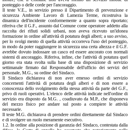
ponteggio o delle corde per l'ancoraggio.
Il teste V.E., in servizio presso il Dipartimento di prevenzione e
sicurezza Ambiente Lavoro di Lamezia Terme, ricostruiva la
dinamica dell'incidente conformemente a quanto sopra riportato;
riferiva che il G.F., assunto dal Comune come operatore addetto alla
raccolta dei rifiuti solidi urbani, non aveva ricevuto un'idonea
formazione in ordine all'attività di potatura degli alberi; a suo avviso,
per lo svolgi­ mento di quella attività occorreva l'uso del ponteggio,
in modo da poter raggiungere in sicurezza una certa altezza e il G.F.
avrebbe dovuto indossare un casco ed essere ancorato con normali
sistemi di ancoraggio. Riferiva, infine, che l'attività di potatura quel
giorno era stata svolta sulla base di una disposizione di servizio
settimanale firmato dal Responsabile dell'ufficio dei servizi del
personale, M.G., su ordine del Sindaco.
Il Sindaco dichiarava di non aver emesso ordini di servizio
concernenti l'attività di potatura degli alberi e di non essere a
conoscenza dello svolgimento della stessa attività da parte del G.F.,
privo di ruoli operativi. L'elenco delle attività indicate nell'ordine di
servizio era disposto da M.G. , coadiuvato da M.P., che disponeva
del mezzo fisico per andare sul posto a compiere le attività
necessarie.
Il teste M.G. dichiarava di prendere ordini direttamente dal Sindaco
e di svolgere un ruolo meramente esecutivo.
1.2. In ordine alla posizione di garanzia del Sindaco, contestata dalla