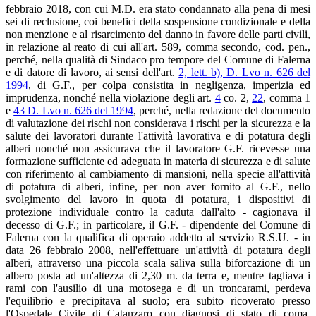
febbraio 2018, con cui M.D. era stato condannato alla pena di mesi
sei di reclusione, coi benefici della sospensione condizionale e della
non menzione e al risarcimento del danno in favore delle parti civili,
in relazione al reato di cui all'art. 589, comma secondo, cod. pen.,
perché, nella qualità di Sindaco pro tempore del Comune di Falerna
e di datore di lavoro, ai sensi dell'art.
2, lett. b), D. Lvo n. 626 del
1994
, di G.F., per colpa consistita in negligenza, imperizia ed
imprudenza, nonché nella violazione degli art.
4
co. 2,
22
, comma 1
e
43 D. Lvo n. 626 del 1994
, perché, nella redazione del documento
di valutazione dei rischi non considerava i rischi per la sicurezza e la
salute dei lavoratori durante l'attività lavorativa e di potatura degli
alberi nonché non assicurava che il lavoratore G.F. ricevesse una
formazione sufficiente ed adeguata in materia di sicurezza e di salute
con riferimento al cambiamento di mansioni, nella specie all'attività
di potatura di alberi, infine, per non aver fornito al G.F., nello
svolgimento del lavoro in quota di potatura, i dispositivi di
protezione individuale contro la caduta dall'alto - cagionava il
decesso di G.F.; in particolare, il G.F. - dipendente del Comune di
Falerna con la qualifica di operaio addetto al servizio R.S.U. - in
data 26 febbraio 2008, nell'effettuare un'attività di potatura degli
alberi, attraverso una piccola scala saliva sulla biforcazione di un
albero posta ad un'altezza di 2,30 m. da terra e, mentre tagliava i
rami con l'ausilio di una motosega e di un troncarami, perdeva
l'equilibrio e precipitava al suolo; era subito ricoverato presso
l'Ospedale Civile di Catanzaro con diagnosi di stato di coma,