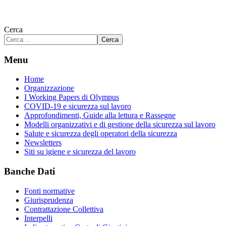
Cerca
Cerca
Menu
Home
Organizzazione
I Working Papers di Olympus
COVID-19 e sicurezza sul lavoro
Approfondimenti, Guide alla lettura e Rassegne
Modelli organizzativi e di gestione della sicurezza sul lavoro
Salute e sicurezza degli operatori della sicurezza
Newsletters
Siti su igiene e sicurezza del lavoro
Banche Dati
Fonti normative
Giurisprudenza
Contrattazione Collettiva
Interpelli