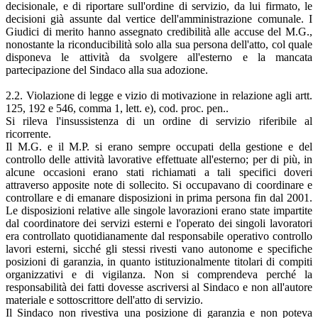
decisionale, e di riportare sull'ordine di servizio, da lui firmato, le
decisioni già assunte dal vertice dell'amministrazione comunale. I
Giudici di merito hanno assegnato credibilità alle accuse del M.G.,
nonostante la riconducibilità solo alla sua persona dell'atto, col quale
disponeva le attività da svolgere all'esterno e la mancata
partecipazione del Sindaco alla sua adozione.
2.2. Violazione di legge e vizio di motivazione in relazione agli artt.
125, 192 e 546, comma 1, lett. e), cod. proc. pen..
Si rileva l'insussistenza di un ordine di servizio riferibile al
ricorrente.
Il M.G. e il M.P. si erano sempre occupati della gestione e del
controllo delle attività lavorative effettuate all'esterno; per di più, in
alcune occasioni erano stati richiamati a tali specifici doveri
attraverso apposite note di sollecito. Si occupavano di coordinare e
controllare e di emanare disposizioni in prima persona fin dal 2001.
Le disposizioni relative alle singole lavorazioni erano state impartite
dal coordinatore dei servizi esterni e l'operato dei singoli lavoratori
era controllato quotidianamente dal responsabile operativo controllo
lavori esterni, sicché gli stessi rivesti­ vano autonome e specifiche
posizioni di garanzia, in quanto istituzionalmente titolari di compiti
organizzativi e di vigilanza. Non si comprendeva perché la
responsabilità dei fatti dovesse ascriversi al Sindaco e non all'autore
materiale e sottoscrittore dell'atto di servizio.
Il Sindaco non rivestiva una posizione di garanzia e non poteva