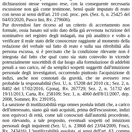
dichiarazioni stesse vengano rese, con la conseguente necessaria
escussione non già come testimone, bensì quale imputato di reato
con­ nesso ai sensi dell'art. 210 cod. proc. pen. (Sez. 6, n. 25425 del
04/03/2020, Pasco­ lini, Rv. 279606).
Pur dovendosi fare ricorso ad un criterio di accertamento non
formale, ossia basato sul solo dato della già avvenuta iscrizione del
nominativo nel registro degli indagati, ma più analitico e volto a
verificare il reale stato delle conoscenze raggiunte al momento della
redazione del verbale sul fatto di reato e sulla sua riferibilità alla
persona escussa, si è precisato che la condizione rilevante non è
integrata dal fatto che qual­ cuno sia stato coinvolto in vicende
potenzialmente suscettibili di dar luogo alla formulazione di addebiti
penali a suo carico, né da semplici sospetti suggeriti dall'intuizione
personale degli investigatori, occorrendo piuttosto l'acquisizione di
indizi, anche non connotati da gravità, che ne avessero reso
probabile la responsabilità (Sez. U, n. 15208 del 2010 cit.; Sez. 2, n.
8402 del 17/02/2016, Gjonaj, Rv. 267729; Sez. 2, n. 51732 del
19/11/2013, Carta, Rv. 258109; Sez. 1, n. 4060 dell'8/11/2007, dep.
2008, Sommer, Rv. 239195).
La sanzione di inutilizzabilità erga omnes postula infatti che, a carico
dell'interessato, siano già stati acquisiti, prima dell'escussione, indizi
non equivoci di reità, come tali conosciuti dall'autorità procedente,
non rilevando, a tale proposito, eventuali sospetti od intuizioni
personali degli inquirenti (Sez. U, n. 23868 del 23/04/2009, Fruci,
Rv. 243416). L'inutilizzabilità assoluta, ai sensi dell'art. 63, comma