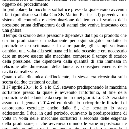
oggetto del procedimento.
In particolare, la macchina soffiatrice presso la quale erano avvenuti
i fatti (poi dismessa dalla Can SB Marine Plastics srl) prevedeva un
sistema di controllo e determinazione del tempo di scarico della
pressione prima dell'apertura degli stampi che veniva impostato con
una ghiera.
Il tempo di scarico della pressione dipendeva dal tipo di prodotto che
era in produzione e mediamente per ogni singolo prodotto la
produzione era settimanale. In altre parole, gli stampi venivano
cambiati una volta alla settimana ed in tale occasione era necessario
dare un nuovo assetto alla macchina, compreso il tempo di scarico
della pressione, che dipendeva dalla quantità di aria immessa in
relazione alle dimensioni della tanica e, conseguentemente, della
cavità da realizzare.
Quanto alla dinamica dell'incidente, la stessa era ricostruita sulla
scorta dei due testimoni oculari.
Il 17 aprile 2014, lo S. e lo C.S. stavano predisponendo la macchina
soffiatrice presso la quale è avvenuto l'infortunio, al fine della
produzione delle taniche da eseguire in quei giorni. Lo C.S. era stato
assunto dal gennaio 2014 ed era destinato a ricoprire le funzioni di
caporeparto esercitate anche dallo S., che pertanto lo stava
addestrando. I due, in quel periodo, curavano la predisposizione di
volta in volta delle macchine soffiatrici a seconda delle esigenze
della produzione, il che avveniva curando le varie impostazioni e
provando quindi a realizzare uno o più pezzi, sino a quando il