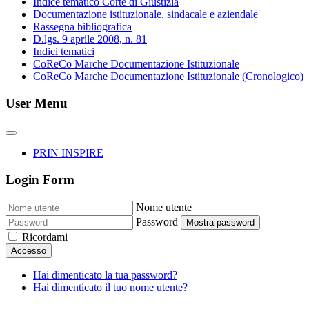
Indice tematico Corte di Giustizia
Documentazione istituzionale, sindacale e aziendale
Rassegna bibliografica
D.lgs. 9 aprile 2008, n. 81
Indici tematici
CoReCo Marche Documentazione Istituzionale
CoReCo Marche Documentazione Istituzionale (Cronologico)
User Menu
PRIN INSPIRE
Login Form
Nome utente
Password
Mostra password
Ricordami
Accesso
Hai dimenticato la tua password?
Hai dimenticato il tuo nome utente?