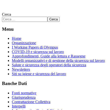
Cerca
Cerca
Menu
Home
Organizzazione
I Working Papers di Olympus
COVID-19 e sicurezza sul lavoro
Approfondimenti, Guide alla lettura e Rassegne
Modelli organizzativi e di gestione della sicurezza sul lavoro
Salute e sicurezza degli operatori della sicurezza
Newsletters
Siti su igiene e sicurezza del lavoro
Banche Dati
Fonti normative
Giurisprudenza
Contrattazione Collettiva
Interpelli