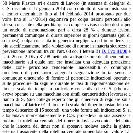
58 Marie Plastics srl e datore di Lavoro (in assenza di deleghe) di
C.S. (assunto il 17 gennaio 2014 con contratto di somministrazione
a tempo determinato fino al 14 febbraio 2014 prorogato per due
volte fino al 1/4/2014) cagionava per colpa lesioni personali allo
stesso consistite nella perdita quasi completa visus occhio destro per
un grado di menomazione pari a circa 28 % e dunque lesioni
permanenti comunque di durata superiore ai giorni quaranta (più di
sei mesi): colpa consistita in generica negligenza ed imprudenza e,
più specificatamente nella violazione di norme in materia sicurezza e
prevenzione infortuni tra cui l'art. 68 co. 1 lettera B)
D. Lvo 81/08
e
l'art. 26 co. 2 Divo 81/08 mettendo a disposizione dei dipendenti un
macchinario sul quale non era installata una adeguata protezione
delle zone pericolose rendendole inaccessibili o comunque
omettendo di predisporre adeguata segnalazione in tal senso e
comunque omettendo di fornire al personale indicazioni operative
sulle procedure da seguire durante le fasi di regolamentazione del
timer e scala dei tempi: in particolare consentiva che C.S. (che mai
aveva operato su una macchina con simili caratteristiche) lavorasse a
fianco di S. (suo collega esperto che gli chiedeva di regolare sulla
macchina soffiatrice 01 il timer e la scala dei timer impostandolo sul
tempo di scarico di 15 secondi: una volta fornite tali indicazioni S. si
allontanava momentaneamente e C.S. procedeva in sua assenza a
ruotare la rotellina centrale del timer: tuttavia avvedutosi del fatto
che la lancetta del timer non si spostava molava anche la ghiera
esterna trasparente della rotellina centrale ponendola sul valore 1,5