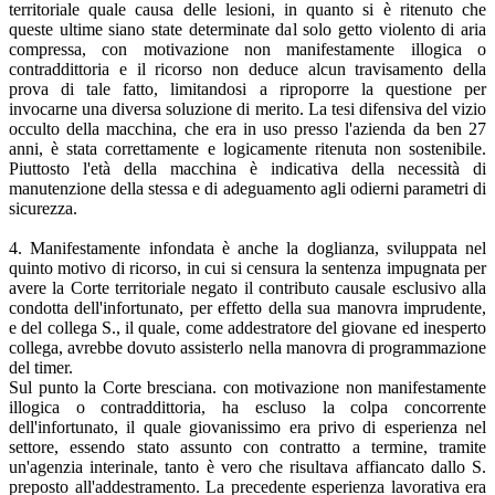
territoriale quale causa delle lesioni, in quanto si è ritenuto che
queste ultime siano state determinate dal solo getto violento di aria
compressa, con motivazione non manifestamente illogica o
contraddittoria e il ricorso non deduce alcun travisamento della
prova di tale fatto, limitandosi a riproporre la questione per
invocarne una diversa soluzione di merito. La tesi difensiva del vizio
occulto della macchina, che era in uso presso l'azienda da ben 27
anni, è stata correttamente e logicamente ritenuta non sostenibile.
Piuttosto l'età della macchina è indicativa della necessità di
manutenzione della stessa e di adeguamento agli odierni parametri di
sicurezza.
4. Manifestamente infondata è anche la doglianza, sviluppata nel
quinto mo­tivo di ricorso, in cui si censura la sentenza impugnata per
avere la Corte territoriale negato il contributo causale esclusivo alla
condotta dell'infortunato, per effetto della sua manovra imprudente,
e del collega S., il quale, come addestratore del giovane ed inesperto
collega, avrebbe dovuto assisterlo nella manovra di programmazione
del timer.
Sul punto la Corte bresciana. con motivazione non manifestamente
illogica o contraddittoria, ha escluso la colpa concorrente
dell'infortunato, il quale giovanissimo era privo di esperienza nel
settore, essendo stato assunto con contratto a termine, tramite
un'agenzia interinale, tanto è vero che risultava affiancato dallo S.
preposto all'addestramento. La precedente esperienza lavorativa era