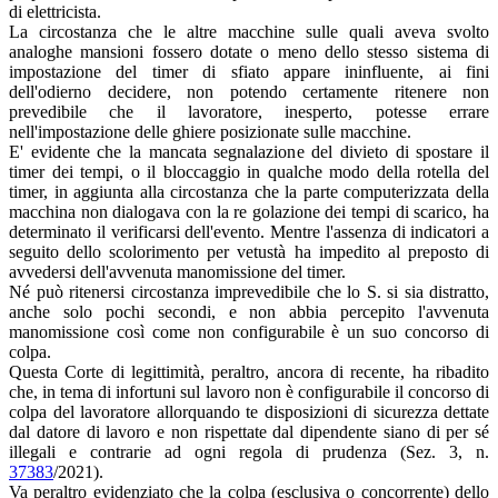
di elettricista.
La circostanza che le altre macchine sulle quali aveva svolto
analoghe mansioni fossero dotate o meno dello stesso sistema di
impostazione del timer di sfiato appare ininfluente, ai fini
dell'odierno decidere, non potendo certamente ritenere non
prevedibile che il lavoratore, inesperto, potesse errare
nell'impostazione delle ghiere posizionate sulle macchine.
E' evidente che la mancata segnalazione del divieto di spostare il
timer dei tempi, o il bloccaggio in qualche modo della rotella del
timer, in aggiunta alla circostanza che la parte computerizzata della
macchina non dialogava con la re­ golazione dei tempi di scarico, ha
determinato il verificarsi dell'evento. Mentre l'assenza di indicatori a
seguito dello scolorimento per vetustà ha impedito al preposto di
avvedersi dell'avvenuta manomissione del timer.
Né può ritenersi circostanza imprevedibile che lo S. si sia distratto,
anche solo pochi secondi, e non abbia percepito l'avvenuta
manomissione così come non configurabile è un suo concorso di
colpa.
Questa Corte di legittimità, peraltro, ancora di recente, ha ribadito
che, in tema di infortuni sul lavoro non è configurabile il concorso di
colpa del lavoratore allorquando te disposizioni di sicurezza dettate
dal datore di lavoro e non rispettate dal dipendente siano di per sé
illegali e contrarie ad ogni regola di prudenza (Sez. 3, n.
37383
/2021).
Va peraltro evidenziato che la colpa (esclusiva o concorrente) dello