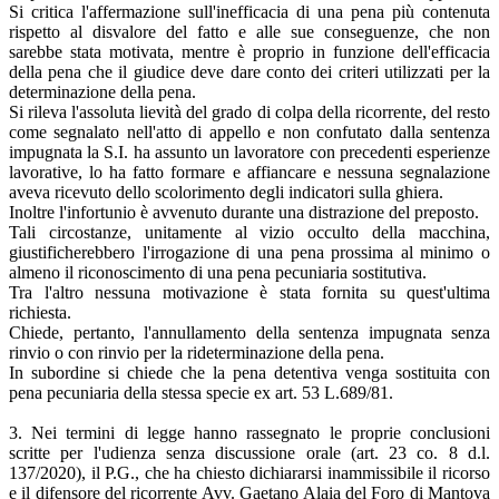
Si critica l'affermazione sull'inefficacia di una pena più contenuta
rispetto al disvalore del fatto e alle sue conseguenze, che non
sarebbe stata motivata, mentre è proprio in funzione dell'efficacia
della pena che il giudice deve dare conto dei criteri utilizzati per la
determinazione della pena.
Si rileva l'assoluta lievità del grado di colpa della ricorrente, del resto
come segnalato nell'atto di appello e non confutato dalla sentenza
impugnata la S.I. ha assunto un lavoratore con precedenti esperienze
lavorative, lo ha fatto formare e affiancare e nessuna segnalazione
aveva ricevuto dello scolorimento degli indicatori sulla ghiera.
Inoltre l'infortunio è avvenuto durante una distrazione del preposto.
Tali circostanze, unitamente al vizio occulto della macchina,
giustificherebbero l'irrogazione di una pena prossima al minimo o
almeno il riconoscimento di una pena pecuniaria sostitutiva.
Tra l'altro nessuna motivazione è stata fornita su quest'ultima
richiesta.
Chiede, pertanto, l'annullamento della sentenza impugnata senza
rinvio o con rinvio per la rideterminazione della pena.
In subordine si chiede che la pena detentiva venga sostituita con
pena pecuniaria della stessa specie ex art. 53 L.689/81.
3. Nei termini di legge hanno rassegnato le proprie conclusioni
scritte per l'udienza senza discussione orale (art. 23 co. 8 d.l.
137/2020), il P.G., che ha chiesto dichiararsi inammissibile il ricorso
e il difensore del ricorrente Avv. Gaetano Alaia del Foro di Mantova