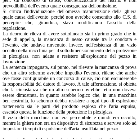
pen. sul concorso di cause, concretizzazione del rischio e non
prevedibilità dell'evento quale conseguenza dell'omissione.
Si critica l'individuazione dell'omessa manutenzione della ghiera
quale causa dell'evento, perché non avrebbe consentito allo C.S. di
percepire che, girandola, stava modificando l'assetto della
regolazione.
La ricorrente rileva di avere sottolineato sia in primo grado che in
sede di appello, la mancanza di nesso causale tra la condotta e
l'evento, che andava rinvenuto, invece, nell'esistenza di un vizio
occulto della macchina per il sottodimensionamento della protezione
in plexiglass, non adatta a resistere all'esplosione del pezzo in
lavorazione.
La sentenza impugnata, sul punto, nel rilevare la mancanza di prova
che un altro schermo avrebbe impedito l'evento, ritiene che anche
ove fosse configurabile un concorso di cause, ciò non escluderebbe
la responsabilità del datore di lavoro. A tale affermazione, si obietta
che la circostanza che un altro schermo avrebbe retto non doveva
essere dimostrata, in quanto sarebbe logico che, in una macchina
ben costruita, lo schermo debba resistere a ogni tipo di esplosione
trattenendo sia le parti del prodotto esploso che l'aria espulsa,
essendo questa la funzione della protezione in plexiglass.
Il vizio della macchina non era percepibile e quindi era occulto,
mentre la ghiera non era un dispositivo di sicurezza e serviva solo ad
impostare i tempi di espulsione dell'aria insufflata nel pezzo.