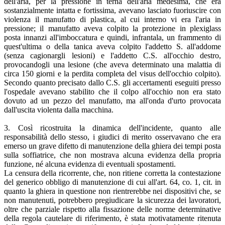
dell'aria, per la pressione in­ terna dell'aria medesima, che era
sostanzialmente intatta e fortissima, avevano lasciato fuoriuscire con
violenza il manufatto di plastica, al cui interno vi era l'aria in
pressione; il manufatto aveva colpito la protezione in plexiglass
posta innanzi all'imboccatura e quindi, infrantala, un frammento di
quest'ultima o della tanica aveva colpito l'addetto S. all'addome
(senza cagionargli lesioni) e l'addetto C.S. all'occhio destro,
provocandogli una lesione (che aveva determinato una malattia di
circa 150 giorni e la perdita completa del visus dell'occhio colpito).
Secondo quanto precisato dallo C.S. gli accertamenti eseguiti presso
l'ospedale avevano stabilito che il colpo all'occhio non era stato
dovuto ad un pezzo del manufatto, ma all'onda d'urto provocata
dall'uscita violenta dalla macchina.
3. Così ricostruita la dinamica dell'incidente, quanto alle
responsabilità dello stesso, i giudici di merito osservavano che era
emerso un grave difetto di manutenzione della ghiera dei tempi posta
sulla soffiatrice, che non mostrava alcuna evidenza della propria
funzione, né alcuna evidenza di eventuali spostamenti.
La censura della ricorrente, che, non ritiene corretta la contestazione
del generico obbligo di manutenzione di cui all'art. 64, co. 1, cit. in
quanto la ghiera in questione non rientrerebbe nei dispositivi che, se
non manutenuti, potrebbero pregiudicare la sicurezza dei lavoratori,
oltre che parziale rispetto alla fissazione delle norme determinative
della regola cautelare di riferimento, è stata motivatamente ritenuta