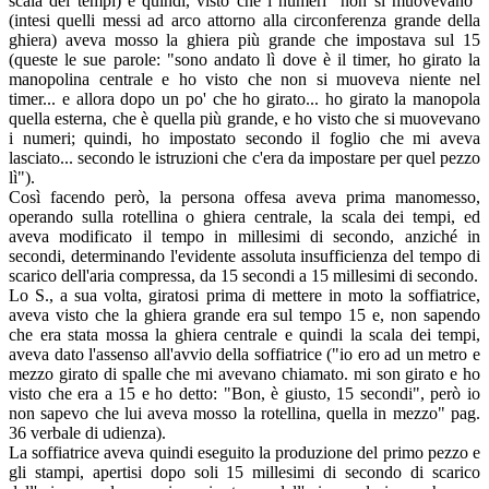
scala dei tempi) e quindi, visto che i numeri "non si muovevano"
(intesi quelli messi ad arco attorno alla circonferenza grande della
ghiera) aveva mosso la ghiera più grande che impostava sul 15
(queste le sue parole: "sono andato lì dove è il timer, ho girato la
manopolina centrale e ho visto che non si muoveva niente nel
timer... e allora dopo un po' che ho girato... ho girato la manopola
quella esterna, che è quella più grande, e ho visto che si muovevano
i numeri; quindi, ho impostato secondo il foglio che mi aveva
lasciato... secondo le istruzioni che c'era da impostare per quel pezzo
lì").
Così facendo però, la persona offesa aveva prima manomesso,
operando sulla rotellina o ghiera centrale, la scala dei tempi, ed
aveva modificato il tempo in millesimi di secondo, anziché in
secondi, determinando l'evidente assoluta insufficienza del tempo di
scarico dell'aria compressa, da 15 secondi a 15 millesimi di secondo.
Lo S., a sua volta, giratosi prima di mettere in moto la soffiatrice,
aveva visto che la ghiera grande era sul tempo 15 e, non sapendo
che era stata mossa la ghiera centrale e quindi la scala dei tempi,
aveva dato l'assenso all'avvio della soffiatrice ("io ero ad un metro e
mezzo girato di spalle che mi avevano chiamato. mi son girato e ho
visto che era a 15 e ho detto: "Bon, è giusto, 15 secondi", però io
non sapevo che lui aveva mosso la rotellina, quella in mezzo" pag.
36 verbale di udienza).
La soffiatrice aveva quindi eseguito la produzione del primo pezzo e
gli stampi, apertisi dopo soli 15 millesimi di secondo di scarico