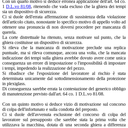
Con un quarto motivo si deduce erronea applicazione dell'art. 64 co.
1
D.L.vo 81/08
, ritenendo che vada escluso che la ghiera dei tempi
sia un dispositivo di sicurezza.
Ci si duole dell'errata affermazione di sussistenza della violazione
dell'articolo citato, nonostante lo specifico motivo di appello volto ad
ottenere una pronuncia di non doversi procedere per mancanza di
querela.
La corte distrettuale ha ritenuto, senza motivare sul punto, che la
ghiera costituisse un dispositivo di sicurezza.
Si rileva che la mancanza di motivazione preclude una replica
puntuale, ma si rileva comunque, ancora una volta, che la mancata
indicazione dei tempi sulla ghiera avrebbe dovuto avere come unica
conseguenza un errore di impostazione o l'impossibilità di impostare
i tempi, impedendo la realizzazione del pezzo.
Si ribadisce che l'esposizione del lavoratore al rischio è stata
determinata unicamente dal sottodimensionamento della protezione
in plexiglass.
Di conseguenza sarebbe errata la contestazione del generico obbligo
di manutenzione previsto dall'art. 64 co. 1 D.L.vo 81/08.
Con un quinto motivo si deduce vizio di motivazione sul concorso
di colpa dell'infortunato e sulla condotta del preposto.
Ci si duole dell'avvenuta esclusione del concorso di colpa del
lavoratore sul presupposto che sarebbe stata la prima volta che
utilizzava la macchina, dotata di una seconda ghiera a differenza