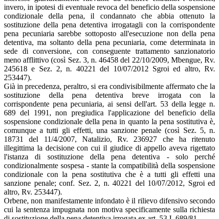
invero, in ipotesi di eventuale revoca del beneficio della sospensione
condizionale della pena, il condannato che abbia ottenuto la
sostituzione della pena detentiva irrogatagli con la corrispondente
pena pecuniaria sarebbe sottoposto all'esecuzione non della pena
detentiva, ma soltanto della pena pecuniaria, come determinata in
sede di conversione, con conseguente trattamento sanzionatorio
meno afflittivo (così Sez. 3, n. 46458 del 22/10/2009, Mbengue, Rv.
245618 e Sez. 2, n. 40221 del 10/07/2012 Sgroi ed altro, Rv.
253447).
Già in precedenza, peraltro, si era condivisibilmente affermato che la
sostituzione della pena detentiva breve irrogata con la
corrispondente pena pecuniaria, ai sensi dell'art. 53 della legge n.
689 del 1991, non pregiudica l'applicazione del beneficio della
sospensione condizionale della pena in quanto la pena sostitutiva è,
comunque a tutti gli effetti, una sanzione penale (così Sez. 5, n.
18731 del 11/4/2007, Natalizio, Rv. 236927 che ha ritenuto
illegittima la decisione con cui il giudice di appello aveva rigettato
l'istanza di sostituzione della pena detentiva - solo perché
condizionalmente sospesa - stante la compatibilità della sospensione
condizionale con la pena sostitutiva che è a tutti gli effetti una
sanzione penale; conf. Sez. 2, n. 40221 del 10/07/2012, Sgroi ed
altro, Rv. 253447).
Orbene, non manifestamente infondato è il rilievo difensivo secondo
cui la sentenza impugnata non motiva specificamente sulla richiesta
di sostituzione della pena detentiva irrogata ex art. 53 I. 689/81.