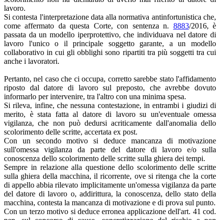
lavoro.
Si contesta l'interpretazione data alla normativa antinfortunistica che,
come affermato da questa Corte, con sentenza n.
8883
/2016, è
passata da un modello iperprotettivo, che individuava nel datore di
lavoro l'unico o il principale soggetto garante, a un modello
collaborativo in cui gli obblighi sono ripartiti tra più soggetti tra cui
anche i lavoratori.
Pertanto, nel caso che ci occupa, corretto sarebbe stato l'affidamento
riposto dal datore di lavoro sul preposto, che avrebbe dovuto
informarlo per intervenire, tra l'altro con una minima spesa.
Si rileva, infine, che nessuna contestazione, in entrambi i giudizi di
merito, è stata fatta al datore di lavoro su un'eventuale omessa
vigilanza, che non può dedursi acriticamente dall'anomalia dello
scolorimento delle scritte, accertata ex post.
Con un secondo motivo si deduce mancanza di motivazione
sull'omessa vigilanza da parte del datore di lavoro e/o sulla
conoscenza dello scolorimento delle scritte sulla ghiera dei tempi.
Sempre in relazione alla questione dello scolorimento delle scritte
sulla ghiera della macchina, il ricorrente, ove si ritenga che la corte
di appello abbia rilevato implicitamente un'omessa vigilanza da parte
del datore di lavoro o, addirittura, la conoscenza, dello stato della
macchina, contesta la mancanza di motivazione e di prova sul punto.
Con un terzo motivo si deduce erronea applicazione dell'art. 41 cod.