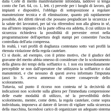
dalla Corte di merito manifestamente infondata, laddove si tenga
conto che l'art. 64, co. 1, lett. c) prevede per i luoghi di lavoro, gli
impianti e dispositivi, l'obbligo di sottoposizione a regolare
manutenzione tecnica e di eliminazione, quanto più rapidamente
possibile, dei difetti rilevati che possano pregiudicare la sicurezza e
la salute dei lavoratori, per tal via riferendosi non alla ghiera in sé,
ma all'intero impianto chi la parte offesa era addetta, il cui utilizzo in
sicurezza richiedeva la possibilità di prevenire errori nella
programmazione dell'apertura degli stampi per consentire l'uscita
controllata dell'aria compressa.
In realtà, i vari profili di doglianza contestano sotto vari profili la
ritenuta violazione della regola cautelare.
Ci si duole, ad esempio, con il primo motivo, che il giudice del
gravame del merito abbia omesso di considerare che lo scoloramento
della ghiera dei tempi della soffiatrice n. 1 non era immediatamente
percepibile se non dall'operatore che utilizzava la soffiatrice o dai
manutentori, e che nessuno di questi aveva informato l'imputata
(anzi lo S. aveva ammesso di essere consapevole dello
scoloramento.
Tuttavia, sul punto il ricorso non contesta né la decisività di
indicazioni non scolorite sulla ghiera per l'immediata comprensione
delle esatte modalità di utilizzo, né la prevedibilità dello
scolorimento, mentre, come detto, la regola cautelare, come sopra
individuata, imponeva al datore di lavoro di vigilare sulla sicurezza
della macchina, facendosi carico di organizzare un adeguato sistema