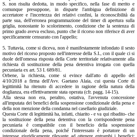
S. non risulta dedotta, in modo specifico, nella fase di merito e
comunque presuppone, in disparte l'ambigua definizione di
accertatore e l'incertezza dei relativi confini, la riconoscibilità da
parte sua, dell'erronea programmazione del timer di apertura sulla
griglia, nonostante lo scolorimento, condizione che la sentenza di
primo grado aveva escluso, punto che il ricorso non riferisce di aver
specificamente censurato con l'appello;
5. Tuttavia, come si diceva, non è manifestamente infondato il sesto
motivo del ricorso proposto nell'interesse della S.I., con il quale ci si
duole dell'omessa risposta della Corte territoriale relativamente alla
richiesta di sostituzione della pena detentiva irrogata con quella
pecuniaria ex art. 53 I. 689/81.
Orbene, la richiesta, come si evince dall'atto di appello del
4/10/2018 a firma dell'Avv. Gaetano Alaia, cui questa Corte di
legittimità ha ritenuto di accedere in ragione della natura della
doglianza, era effettivamente stata operata (cfr. pagg. 14-15).
Alla stessa non era, peraltro, ostativa, l'avvenuta concessione
all'imputata dei benefici della sospensione condizionale della pena e
della non menzione della condanna nel casellario giudiziale.
Questa Corte di legittimità ha, infatti, chiarito - e va qui ribadito- che
la sostituzione della pena detentiva con la corrispondente pena
pecuniaria è compatibile con il beneficio della sospensione
condizionale della pena, poiché l'interessato è portatore di un
interesse giuridicamente rilevante ad ottenere entrambi i benefici;