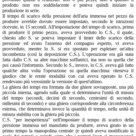
prodotto non era soddisfacente e poteva quindi iniziare la
produzione in serie.
Il tempo di scarico della pressione dell'aria immessa nel pezzo da
produrre avrebbe dovuto essere impostato, secondo le istruzioni
ricevute, in 15 secondi. All'impostazione del tempo di scarico, prima
di produrre il primo pezzo, aveva provveduto lo C.S., il quale,
chiesto allo S. se poteva impostare il timer dello scarico della
pressione ed avuto l'assenso del compagno esperto, vi aveva
provveduto, mentre lo S. si era spostato per espletare un'altra
incombenza (così la deposizione C.S.). L'operazione era già stata
fatta dallo C.S. su altre macchine soffiatrici, ma non su quella che
poi causò l'infortunio. Secondo lo S., invece, lo C.S. aveva già fatto
qualche altra volta l'operazione su quella macchina: riteneva il
giudice che le errate modalità con cui aveva operato lo C.S.
rendevano più verosimile la versione di quest'ultimo.
La ghiera dei tempi era formata da due ghiere sovrapposte, una più
piccola interna, agendo sulla quale si determinava l'unità di misura
del tempo (secondi, decimi di secondo, centesimi di secondo,
millesimi di secondo) e una ghiera corrispondente alla circonferenza
esterna, che determinava invece la quantità di tempo, nella unità di
misura stabilita con la ghiera più piccola.
C.S. "per inesperienza" nell'impostare il tempo di scarico della
pressione immessa nel manufatto da produrre, aveva girato in un
primo tempo la manopolina centrale (e quindi aveva modificato la