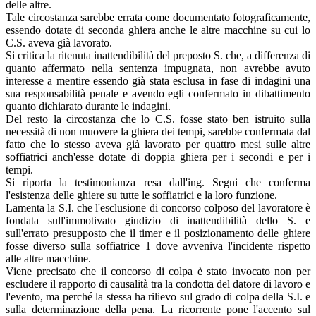
delle altre.
Tale circostanza sarebbe errata come documentato fotograficamente,
essendo dotate di seconda ghiera anche le altre macchine su cui lo
C.S. aveva già lavorato.
Si critica la ritenuta inattendibilità del preposto S. che, a differenza di
quanto affermato nella sentenza impugnata, non avrebbe avuto
interesse a mentire essendo già stata esclusa in fase di indagini una
sua responsabilità penale e avendo egli confermato in dibattimento
quanto dichiarato durante le indagini.
Del resto la circostanza che lo C.S. fosse stato ben istruito sulla
necessità di non muovere la ghiera dei tempi, sarebbe confermata dal
fatto che lo stesso aveva già lavorato per quattro mesi sulle altre
soffiatrici anch'esse dotate di doppia ghiera per i secondi e per i
tempi.
Si riporta la testimonianza resa dall'ing. Segni che conferma
l'esistenza delle ghiere su tutte le soffiatrici e la loro funzione.
Lamenta la S.I. che l'esclusione di concorso colposo del lavoratore è
fondata sull'immotivato giudizio di inattendibilità dello S. e
sull'errato presupposto che il timer e il posizionamento delle ghiere
fosse diverso sulla soffiatrice 1 dove avveniva l'incidente rispetto
alle altre macchine.
Viene precisato che il concorso di colpa è stato invocato non per
escludere il rapporto di causalità tra la condotta del datore di lavoro e
l'evento, ma perché la stessa ha rilievo sul grado di colpa della S.I. e
sulla determinazione della pena. La ricorrente pone l'accento sul