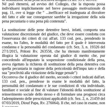
Né può ritenersi, ad avviso del Collegio, che la risposta possa
individuarsi implicitamente nel breve passaggio motivazionale di
pag. 11, ove si legge che " ...inefficace ed inadeguata al disvalore
del fatto e alle sue conseguenze sarebbe la irrogazione della sola
pena pecuniaria o una pena più contenuta".
La sostituzione delle pene detentive brevi, infatti, comporta una
valutazione discrezionale del giudice, che deve essere condotta con
l'osservanza dei criteri di cui all'art. 133 cod. pen., prendendo in
esame, tra l'altro, le modalità del fatto per il quale è intervenuta
condanna e la personalità del condannato (cfr. Sez. 3, n. 19326 del
27/1/2015, Pritoni Rv. 263558, che ha ritenuto manifestamente
illogica la valutazione operata dal giudice di merito che, pur
concedendo all'imputato la sospensione condizionale della pena,
aveva rigettato la richiesta di sostituzione della pena detentiva con
quella pecuniaria in ragione della pericolosità dell'impu­ tato e della
sua "proclività alla violazione della legge penale")
Occorreva che il giudice del merito, secondo i criteri indicati dall'art.
133 cod. pen., prendesse in esame le modalità del fatto, la
personalità del condannato e le sue condizioni di vita individuale,
familiare e sociale al fine di valutare l'idoneità della sostituzione al
reinserimento sociale dello stesso e di formulare una prognosi circa
l'adempimento delle prescrizioni applicabili (cfr. Sez. 2, n. 21459 del
07/03/2019, Diouf Papa, Rv. 276064). Il che, nel caso in esame, non