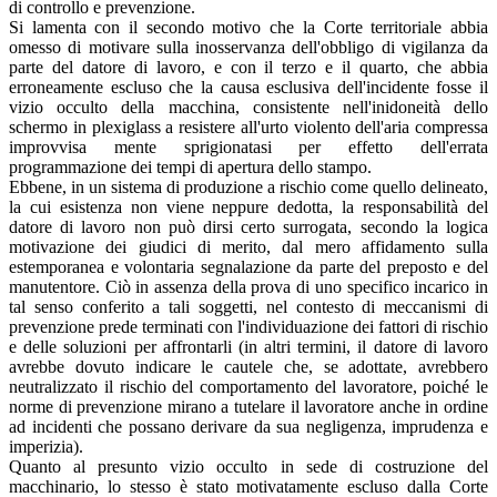
di controllo e prevenzione.
Si lamenta con il secondo motivo che la Corte territoriale abbia
omesso di motivare sulla inosservanza dell'obbligo di vigilanza da
parte del datore di lavoro, e con il terzo e il quarto, che abbia
erroneamente escluso che la causa esclusiva dell'incidente fosse il
vizio occulto della macchina, consistente nell'inidoneità dello
schermo in plexiglass a resistere all'urto violento dell'aria compressa
improvvisa­ mente sprigionatasi per effetto dell'errata
programmazione dei tempi di apertura dello stampo.
Ebbene, in un sistema di produzione a rischio come quello delineato,
la cui esistenza non viene neppure dedotta, la responsabilità del
datore di lavoro non può dirsi certo surrogata, secondo la logica
motivazione dei giudici di merito, dal mero affidamento sulla
estemporanea e volontaria segnalazione da parte del preposto e del
manutentore. Ciò in assenza della prova di uno specifico incarico in
tal senso conferito a tali soggetti, nel contesto di meccanismi di
prevenzione prede­ terminati con l'individuazione dei fattori di rischio
e delle soluzioni per affrontarli (in altri termini, il datore di lavoro
avrebbe dovuto indicare le cautele che, se adottate, avrebbero
neutralizzato il rischio del comportamento del lavoratore, poiché le
norme di prevenzione mirano a tutelare il lavoratore anche in ordine
ad incidenti che possano derivare da sua negligenza, imprudenza e
imperizia).
Quanto al presunto vizio occulto in sede di costruzione del
macchinario, lo stesso è stato motivatamente escluso dalla Corte