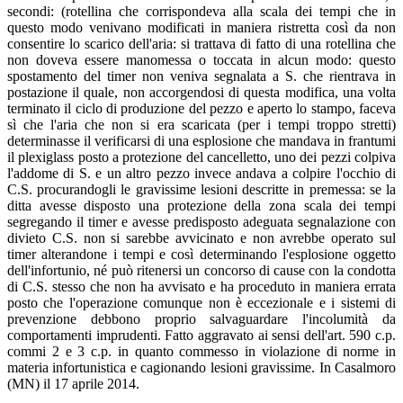
secondi: (rotellina che corrispondeva alla scala dei tempi che in
questo modo venivano modificati in maniera ristretta così da non
consentire lo scarico dell'aria: si trattava di fatto di una rotellina che
non doveva essere manomessa o toccata in alcun modo: questo
spostamento del timer non veniva segnalata a S. che rientrava in
postazione il quale, non accorgendosi di questa modifica, una volta
terminato il ciclo di produzione del pezzo e aperto lo stampo, faceva
sì che l'aria che non si era scaricata (per i tempi troppo stretti)
determinasse il verificarsi di una esplosione che mandava in frantumi
il plexiglass posto a protezione del cancelletto, uno dei pezzi colpiva
l'addome di S. e un altro pezzo invece andava a colpire l'occhio di
C.S. procurandogli le gravissime lesioni descritte in premessa: se la
ditta avesse disposto una protezione della zona scala dei tempi
segregando il timer e avesse predisposto adeguata segnalazione con
divieto C.S. non si sarebbe avvicinato e non avrebbe operato sul
timer alterandone i tempi e così determinando l'esplosione oggetto
dell'infortunio, né può ritenersi un concorso di cause con la condotta
di C.S. stesso che non ha avvisato e ha proceduto in maniera errata
posto che l'operazione comunque non è eccezionale e i sistemi di
prevenzione debbono proprio salvaguardare l'incolumità da
comportamenti imprudenti. Fatto aggravato ai sensi dell'art. 590 c.p.
commi 2 e 3 c.p. in quanto commesso in violazione di norme in
materia infortunistica e cagionando lesioni gravissime. In Casalmoro
(MN) il 17 aprile 2014.