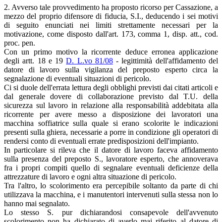
2. Avverso tale provvedimento ha proposto ricorso per Cassazione, a
mezzo del proprio difensore di fiducia, S.I., deducendo i sei motivi
di seguito enunciati nei limiti strettamente necessari per la
motivazione, come disposto dall'art. 173, comma 1, disp. att., cod.
proc. pen.
Con un primo motivo la ricorrente deduce erronea applicazione
degli artt. 18 e 19
D. L.vo 81/08
- legittimità dell'affidamento del
datore di lavoro sulla vigilanza del preposto esperto circa la
segnalazione di eventuali situazioni di pericolo.
Ci si duole dell'errata lettura degli obblighi previsti dai citati articoli e
dal generale dovere di collaborazione previsto dal T.U. della
sicurezza sul lavoro in relazione alla responsabilità addebitata alla
ricorrente per avere messo a disposizione dei lavoratori una
macchina soffiatrice sulla quale si erano scolorite le indicazioni
presenti sulla ghiera, necessarie a porre in condizione gli operatori di
rendersi conto di eventuali errate predisposizioni dell'impianto.
In particolare si rileva che il datore di lavoro faceva affidamento
sulla presenza del preposto S., lavoratore esperto, che annoverava
fra i propri compiti quello di segnalare eventuali deficienze della
attrezzature di lavoro e ogni altra situazione di pericolo.
Tra l'altro, lo scolorimento era percepibile soltanto da parte di chi
utilizzava la macchina, e i manutentori intervenuti sulla stessa non lo
hanno mai segnalato.
Lo stesso S. pur dichiarandosi consapevole dell'avvenuto
scolorimento non ha dichiarato di averlo mai riferito al datore di