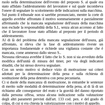
ruolo nella determinazione dell'evento del preposto S. al quale era
stato affidato l'addestramento del lavoratore e sul quale incombeva
l'onere di segnalare lo scolorimento delle indicazioni sulla macchina.
Sul punto il tribunale non si sarebbe pronunciato, mentre la corte di
appello avrebbe affrontato il motivo sommariamente e parzialmente
affermando che la mancata segnalazione dell'usura della macchina
non esclude la responsabilità della S.I., senza alcun accenno al fatto
che il lavoratore fosse stato affidato al preposto per il periodo di
addestramento.
Al di là del problema della mancata segnalazione dell'usura, già
affrontato, si rileva che la fase di addestramento riveste un
importanza fondamentale e richiede una vigilanza costante che è
mancata, come ammesso dallo stesso S..
Nessuna rilevanza avrebbe il fatto che lo S. non si sia avveduto della
modifica dell'unità di misura del timer, per via degli indicatori
sbiaditi, che lui stesso doveva segnalare.
Con un sesto motivo si deduce vizio di motivazione sui criteri
adottati per la determinazione della pena e sulla richiesta di
sostituzione della pena detentiva con pena pecuniaria.
Ci si duole della mancanza di motivazione, in entrambe le sentenze
di merito sulle modalità di determinazione della pena, al di là di un
richiamo alle conseguenze del reato e la gravità del danno riportato
dalla persona offesa, senza alcuna indicazione sulla valutazione
degli altri parametri previsti dall'art. 133 cod. pen. e del grado di
colpa, di cui si era chiesta la valorizzazione con i motivi di appello.