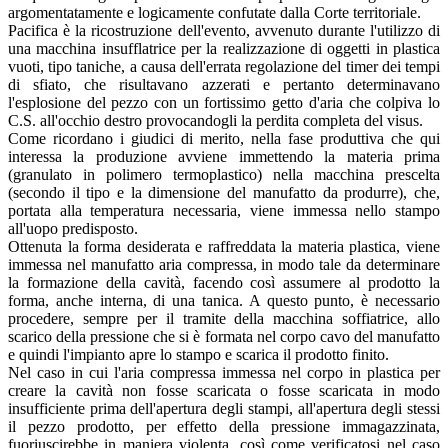
argomentatamente e logicamente confutate dalla Corte territoriale.
Pacifica è la ricostruzione dell'evento, avvenuto durante l'utilizzo di
una macchina insufflatrice per la realizzazione di oggetti in plastica
vuoti, tipo taniche, a causa dell'errata regolazione del timer dei tempi
di sfiato, che risultavano azzerati e pertanto determinavano
l'esplosione del pezzo con un fortissimo getto d'aria che colpiva lo
C.S. all'occhio destro provocandogli la perdita completa del visus.
Come ricordano i giudici di merito, nella fase produttiva che qui
interessa la produzione avviene immettendo la materia prima
(granulato in polimero termo­plastico) nella macchina prescelta
(secondo il tipo e la dimensione del manufatto da produrre), che,
portata alla temperatura necessaria, viene immessa nello stampo
all'uopo predisposto.
Ottenuta la forma desiderata e raffreddata la materia plastica, viene
immessa nel manufatto aria compressa, in modo tale da determinare
la formazione della cavità, facendo così assumere al prodotto la
forma, anche interna, di una tanica. A questo punto, è necessario
procedere, sempre per il tramite della macchina soffiatrice, allo
scarico della pressione che si è formata nel corpo cavo del manufatto
e quindi l'impianto apre lo stampo e scarica il prodotto finito.
Nel caso in cui l'aria compressa immessa nel corpo in plastica per
creare la cavità non fosse scaricata o fosse scaricata in modo
insufficiente prima dell'apertura degli stampi, all'apertura degli stessi
il pezzo prodotto, per effetto della pressione immagazzinata,
fuoriuscirebbe in maniera violenta, così come verificatosi nel caso