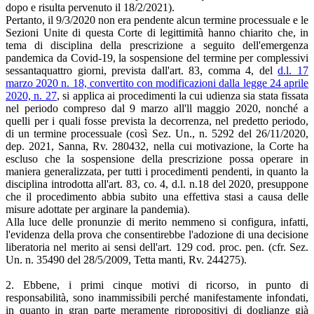
dopo e risulta pervenuto il 18/2/2021).
Pertanto, il 9/3/2020 non era pendente alcun termine processuale e le
Sezioni Unite di questa Corte di legittimità hanno chiarito che, in
tema di disciplina della prescrizione a seguito dell'emergenza
pandemica da Covid-19, la sospensione del termine per complessivi
sessantaquattro giorni, prevista dall'art. 83, comma 4, del
d.l. 17
marzo 2020 n. 18, convertito con modificazioni dalla legge 24 aprile
2020, n. 27
, si applica ai procedimenti la cui udienza sia stata fissata
nel periodo compreso dal 9 marzo all'll maggio 2020, nonché a
quelli per i quali fosse prevista la decorrenza, nel predetto periodo,
di un termine processuale (così Sez. Un., n. 5292 del 26/11/2020,
dep. 2021, Sanna, Rv. 280432, nella cui motivazione, la Corte ha
escluso che la sospensione della prescrizione possa operare in
maniera generalizzata, per tutti i procedimenti pendenti, in quanto la
disciplina introdotta all'art. 83, co. 4, d.l. n.18 del 2020, presuppone
che il procedimento abbia subito una effettiva stasi a causa delle
misure adottate per arginare la pandemia).
Alla luce delle pronunzie di merito nemmeno si configura, infatti,
l'evidenza della prova che consentirebbe l'adozione di una decisione
liberatoria nel merito ai sensi dell'art. 129 cod. proc. pen. (cfr. Sez.
Un. n. 35490 del 28/5/2009, Tetta­ manti, Rv. 244275).
2. Ebbene, i primi cinque motivi di ricorso, in punto di
responsabilità, sono inammissibili perché manifestamente infondati,
in quanto in gran parte meramente ripropositivi di doglianze già