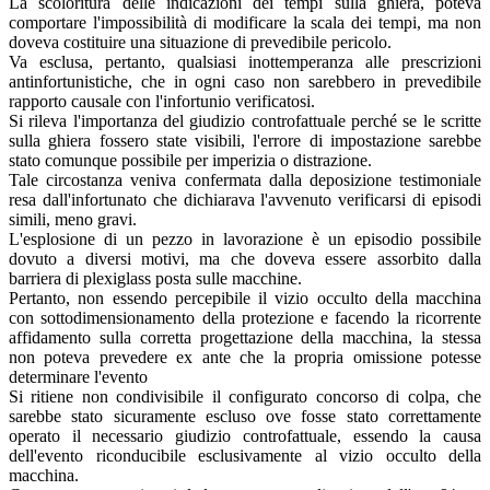
La scoloritura delle indicazioni dei tempi sulla ghiera, poteva
comportare l'impossibilità di modificare la scala dei tempi, ma non
doveva costituire una situazione di prevedibile pericolo.
Va esclusa, pertanto, qualsiasi inottemperanza alle prescrizioni
antinfortunistiche, che in ogni caso non sarebbero in prevedibile
rapporto causale con l'infortunio verificatosi.
Si rileva l'importanza del giudizio controfattuale perché se le scritte
sulla ghiera fossero state visibili, l'errore di impostazione sarebbe
stato comunque possibile per imperizia o distrazione.
Tale circostanza veniva confermata dalla deposizione testimoniale
resa dall'infortunato che dichiarava l'avvenuto verificarsi di episodi
simili, meno gravi.
L'esplosione di un pezzo in lavorazione è un episodio possibile
dovuto a diversi motivi, ma che doveva essere assorbito dalla
barriera di plexiglass posta sulle macchine.
Pertanto, non essendo percepibile il vizio occulto della macchina
con sottodimensionamento della protezione e facendo la ricorrente
affidamento sulla corretta progettazione della macchina, la stessa
non poteva prevedere ex ante che la propria omissione potesse
determinare l'evento
Si ritiene non condivisibile il configurato concorso di colpa, che
sarebbe stato sicuramente escluso ove fosse stato correttamente
operato il necessario giudizio controfattuale, essendo la causa
dell'evento riconducibile esclusivamente al vizio occulto della
macchina.