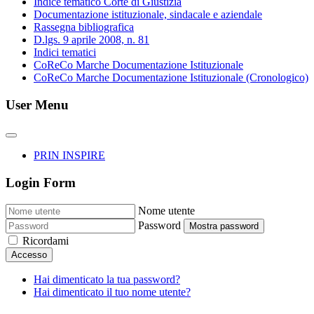
Indice tematico Corte di Giustizia
Documentazione istituzionale, sindacale e aziendale
Rassegna bibliografica
D.lgs. 9 aprile 2008, n. 81
Indici tematici
CoReCo Marche Documentazione Istituzionale
CoReCo Marche Documentazione Istituzionale (Cronologico)
User Menu
PRIN INSPIRE
Login Form
Nome utente
Password
Mostra password
Ricordami
Accesso
Hai dimenticato la tua password?
Hai dimenticato il tuo nome utente?