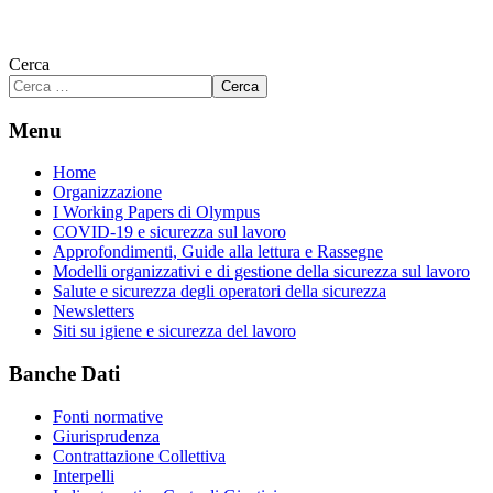
Cerca
Cerca
Menu
Home
Organizzazione
I Working Papers di Olympus
COVID-19 e sicurezza sul lavoro
Approfondimenti, Guide alla lettura e Rassegne
Modelli organizzativi e di gestione della sicurezza sul lavoro
Salute e sicurezza degli operatori della sicurezza
Newsletters
Siti su igiene e sicurezza del lavoro
Banche Dati
Fonti normative
Giurisprudenza
Contrattazione Collettiva
Interpelli