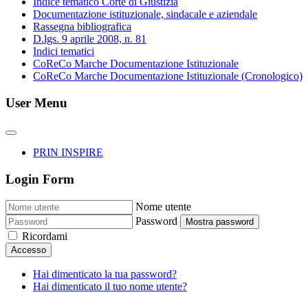
Indice tematico Corte di Giustizia
Documentazione istituzionale, sindacale e aziendale
Rassegna bibliografica
D.lgs. 9 aprile 2008, n. 81
Indici tematici
CoReCo Marche Documentazione Istituzionale
CoReCo Marche Documentazione Istituzionale (Cronologico)
User Menu
PRIN INSPIRE
Login Form
Nome utente
Password
Mostra password
Ricordami
Accesso
Hai dimenticato la tua password?
Hai dimenticato il tuo nome utente?