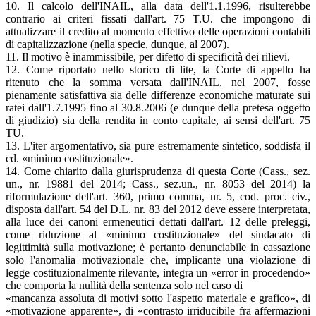
10. Il calcolo dell'INAIL, alla data dell'1.1.1996, risulterebbe
contrario ai criteri fissati dall'art. 75 T.U. che impongono di
attualizzare il credito al momento effettivo delle operazioni contabili
di capitalizzazione (nella specie, dunque, al 2007).
11. Il motivo è inammissibile, per difetto di specificità dei rilievi.
12. Come riportato nello storico di lite, la Corte di appello ha
ritenuto che la somma versata dall'INAIL, nel 2007, fosse
pienamente satisfattiva sia delle differenze economiche maturate sui
ratei dall'1.7.1995 fino al 30.8.2006 (e dunque della pretesa oggetto
di giudizio) sia della rendita in conto capitale, ai sensi dell'art. 75
TU.
13. L'iter argomentativo, sia pure estremamente sintetico, soddisfa il
cd. «minimo costituzionale».
14. Come chiarito dalla giurisprudenza di questa Corte (Cass., sez.
un., nr. 19881 del 2014; Cass., sez.un., nr. 8053 del 2014) la
riformulazione dell'art. 360, primo comma, nr. 5, cod. proc. civ.,
disposta dall'art. 54 del D.L. nr. 83 del 2012 deve essere interpretata,
alla luce dei canoni ermeneutici dettati dall'art. 12 delle preleggi,
come riduzione al «minimo costituzionale» del sindacato di
legittimità sulla motivazione; è pertanto denunciabile in cassazione
solo l'anomalia motivazionale che, implicante una violazione di
legge costituzionalmente rilevante, integra un «error in procedendo»
che comporta la nullità della sentenza solo nel caso di
«mancanza assoluta di motivi sotto l'aspetto materiale e grafico», di
«motivazione apparente», di «contrasto irriducibile fra affermazioni