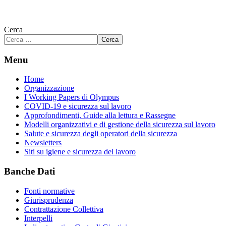
Cerca
Cerca
Menu
Home
Organizzazione
I Working Papers di Olympus
COVID-19 e sicurezza sul lavoro
Approfondimenti, Guide alla lettura e Rassegne
Modelli organizzativi e di gestione della sicurezza sul lavoro
Salute e sicurezza degli operatori della sicurezza
Newsletters
Siti su igiene e sicurezza del lavoro
Banche Dati
Fonti normative
Giurisprudenza
Contrattazione Collettiva
Interpelli