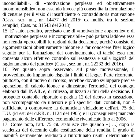
inconciliabili», di «motivazione perplessa ed obiettivamente
incomprensibile», non essendo invece più consentita la formulazione
di censure per il vizio di insufficiente o contraddittoria motivazione
(Cass., sez. un., nr. 14477 del 2015; ex multis, tra le sezioni
semplici, Cass. nr. 31543 del 2018).
15. E' stato, peraltro, precisato che di «motivazione apparente» o di
«motivazione perplessa e incomprensibile» può parlarsi laddove essa
non renda «percepibili le ragioni della decisione, perché consiste di
argomentazioni obiettivamente inidonee a far conoscere l'iter logico
seguito per la formazione del convincimento, di talché essa non
consenta alcun effettivo controllo sull'esattezza e sulla logicità del
ragionamento del giudice» (Cass., sez.un., nr. 22232 del 2016).
16. Per quanto sopra osservato, sul piano motivazionale, il
provvedimento impugnato rispetta i limiti di legge. Parte ricorrente,
piuttosto, con il motivo di ricorso, avrebbe dovuto sviluppare precise
operazioni di calcolo idonee a dimostrare l'erroneità dei conteggi
elaborati dall'INAIL e, di riflesso, utilizzati ai fini della decisione. Il
prospetto contabile, riportato a pagina 12 del ricorso in cassazione,
non accompagnato da ulteriori e più specifici dati contabili, non è
sufficiente a comprovare la denunciata violazione dell'art. 75 del
T.U. (id est: del d.P.R. n. 1124 del 1965) e il (conseguente) mancato
pagamento delle differenze economiche rivendicate fino al 2006.
17. Come noto, l'art. 75 cit. stabilisce che quando «[ ...] dopo la
scadenza del decennio dalla costituzione della rendita, il grado di
inabilità permanente residuato all'infortunato risulti determinato in