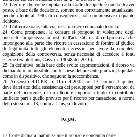
22. L'errore che viene imputato alla Corte di appello è quello di aver
posto, a base della decisione, somme non correttamente attualizzate,
perché riferite al 1996: di conseguenza, non comprensive di quanto
richiesto.
23. L'affermazione, tuttavia, resta un mero enunciato teorico.
24. Come prospettate, le censure si pongono in violazione degli
oneri di completezza imposti dall'art. 366 nr. 4 cod.proc.civ. che
impongono alla parte che ricorre in cassazione di fornire al giudice
di legittimità tutti gli elementi necessari per avere la completa
cognizione della controversia, senza necessità di accedere a fonti
esterne (ex plurimis, Cass. nr. 19048 del 2016).
25. In definitiva, sulla base delle svolte argomentazioni, il ricorso va
dichiarato inammissibile con le spese del presente giudizio, liquidate
come in dispositivo, che seguono la soccombenza.
26. Ai sensi del D.P.R. n. 115 del 2002, art. 13, comma 1 quater,
deve darsi atto della sussistenza dei presupposti per il versamento, da
parte del ricorrente, di un ulteriore importo a titolo di contributo
unificato pari a quello previsto per il ricorso per cassazione, a norma
dello stesso art. 13, comma 1 bis, se dovuto.
P.Q.M.
La Corte dichiara inammissibile il ricorso e condanna parte