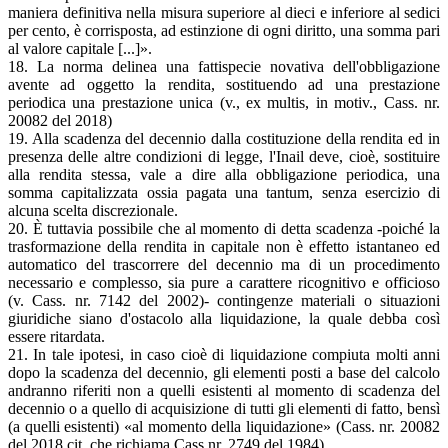
maniera definitiva nella misura superiore al dieci e inferiore al sedici
per cento, è corrisposta, ad estinzione di ogni diritto, una somma pari
al valore capitale [...]».
18. La norma delinea una fattispecie novativa dell'obbligazione
avente ad oggetto la rendita, sostituendo ad una prestazione
periodica una prestazione unica (v., ex multis, in motiv., Cass. nr.
20082 del 2018)
19. Alla scadenza del decennio dalla costituzione della rendita ed in
presenza delle altre condizioni di legge, l'Inail deve, cioè, sostituire
alla rendita stessa, vale a dire alla obbligazione periodica, una
somma capitalizzata ossia pagata una tantum, senza esercizio di
alcuna scelta discrezionale.
20. È tuttavia possibile che al momento di detta scadenza -poiché la
trasformazione della rendita in capitale non è effetto istantaneo ed
automatico del trascorrere del decennio ma di un procedimento
necessario e complesso, sia pure a carattere ricognitivo e officioso
(v. Cass. nr. 7142 del 2002)- contingenze materiali o situazioni
giuridiche siano d'ostacolo alla liquidazione, la quale debba così
essere ritardata.
21. In tale ipotesi, in caso cioè di liquidazione compiuta molti anni
dopo la scadenza del decennio, gli elementi posti a base del calcolo
andranno riferiti non a quelli esistenti al momento di scadenza del
decennio o a quello di acquisizione di tutti gli elementi di fatto, bensì
(a quelli esistenti) «al momento della liquidazione» (Cass. nr. 20082
del 2018 cit. che richiama Cass.nr. 2749 del 1984).