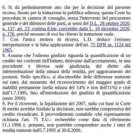
6. Si dà preliminarmente atto che per la decisione del presente
ricorso, fissato per la trattazione in pubblica udienza, questa Corte ha
proceduto in camera di consiglio, senza l'intervento del procuratore
generale e dei difensori delle parti, ai sensi del
D.L. 28 ottobre 2020,
n. 137, art. 23, comma 8-bis, convertito dalla L. 18 dicembre 2020,
n. 176
, perché nessuno di essi ha chiesto la trattazione orale.
7. Con l'unico motivo di ricorso, L.D. deduce l'erronea
interpretazione e la falsa applicazione dell'art.
75 DPR nr. 1124 del
1965
.
8. Assume che l'odierno giudizio riguarda la quantificazione di un
credito nei confronti dell'Istituto, derivante dall'accertamento, in una
precedente e diversa sede giudiziaria, del diritto alla
rideterminazione della misura della rendita, per aggravamento dei
postumi. Nello specifico, si discuterebbe delle differenze maturate
sui ratei, dal momento del riconoscimento del maggior grado di
inabilità permanente (nella misura del 14% e non dell'11%) e cioè
dall'1.7.1995, fino all'introduzione del giudizio di quantificazione
(anno 2006).
9. Per il ricorrente, la liquidazione del 2007, sulla cui base la Corte
di merito avrebbe fondato la decisione, non sarebbe comprensiva del
credito rivendicato. Il provvedimento contabile -che espressamente
richiama l'art. 75 T.U.- recherebbe come data di riferimento
l'1.1.1996 e, pertanto, non potrebbe comprendere anche i ratei di
rendita maturati dall'l.7.1995 al 30.6.2006.