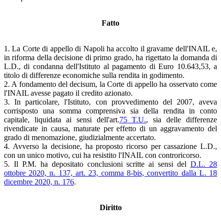
Fatto
1. La Corte di appello di Napoli ha accolto il gravame dell'INAIL e,
in riforma della decisione di primo grado, ha rigettato la domanda di
L.D., di condanna dell'Istituto al pagamento di Euro 10.643,53, a
titolo di differenze economiche sulla rendita in godimento.
2. A fondamento del decisum, la Corte di appello ha osservato come
l'INAIL avesse pagato il credito azionato.
3. In particolare, l'Istituto, con provvedimento del 2007, aveva
corrisposto una somma comprensiva sia della rendita in conto
capitale, liquidata ai sensi dell'art.
75 T.U.
, sia delle differenze
rivendicate in causa, maturate per effetto di un aggravamento del
grado di menomazione, giudizialmente accertato.
4. Avverso la decisione, ha proposto ricorso per cassazione L.D.,
con un unico motivo, cui ha resistito l'INAIL con controricorso.
5. Il P.M. ha depositato conclusioni scritte ai sensi del
D.L. 28
ottobre 2020, n. 137, art. 23, comma 8-bis, convertito dalla L. 18
dicembre 2020, n. 176
.
Diritto