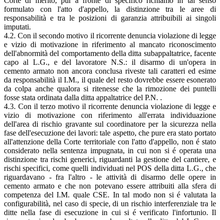
Corte di merito, pur a fronte di specifico richiamo in tal senso
formulato con l'atto d'appello, la distinzione tra le aree di
responsabilità e tra le posizioni di garanzia attribuibili ai singoli
imputati.
4.2. Con il secondo motivo il ricorrente denuncia violazione di legge
e vizio di motivazione in riferimento al mancato riconoscimento
dell'abnormità del comportamento della ditta subappaltatrice, facente
capo al L.G., e del lavoratore N.S.: il disarmo di un'opera in
cemento armato non ancora conclusa riveste tali caratteri ed esime
da responsabilità il I.M., il quale del resto dovrebbe essere esonerato
da colpa anche qualora si ritenesse che la rimozione dei puntelli
fosse stata ordinata dalla ditta appaltatrice del P.N. .
4.3. Con il terzo motivo il ricorrente denuncia violazione di legge e
vizio di motivazione con riferimento all'errata individuazione
dell'area di rischio gravante sul coordinatore per la sicurezza nella
fase dell'esecuzione dei lavori: tale aspetto, che pure era stato portato
all'attenzione della Corte territoriale con l'atto d'appello, non é stato
considerato nella sentenza impugnata, in cui non si é operata una
distinzione tra rischi generici, riguardanti la gestione del cantiere, e
rischi specifici, come quelli individuati nel POS della ditta L.G., che
riguardavano - fra l'altro - le attività di disarmo delle opere in
cemento armato e che non potevano essere attribuiti alla sfera di
competenza del I.M. quale CSE. In tal modo non si é valutata la
configurabilità, nel caso di specie, di un rischio interferenziale tra le
ditte nella fase di esecuzione in cui si é verificato l'infortunio. Il