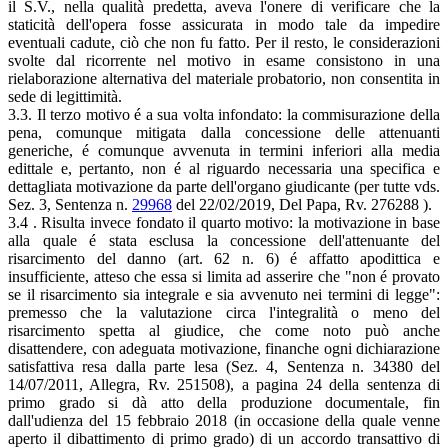
il S.V., nella qualità predetta, aveva l'onere di verificare che la
staticità dell'opera fosse assicurata in modo tale da impedire
eventuali cadute, ciò che non fu fatto. Per il resto, le considerazioni
svolte dal ricorrente nel motivo in esame consistono in una
rielaborazione alternativa del materiale probatorio, non consentita in
sede di legittimità.
3.3. Il terzo motivo é a sua volta infondato: la commisurazione della
pena, comunque mitigata dalla concessione delle attenuanti
generiche, é comunque avvenuta in termini inferiori alla media
edittale e, pertanto, non é al riguardo necessaria una specifica e
dettagliata motivazione da parte dell'organo giudicante (per tutte vds.
Sez. 3, Sentenza n.
29968
del 22/02/2019, Del Papa, Rv. 276288 ).
3.4 . Risulta invece fondato il quarto motivo: la motivazione in base
alla quale é stata esclusa la concessione dell'attenuante del
risarcimento del danno (art. 62 n. 6) é affatto apodittica e
insufficiente, atteso che essa si limita ad asserire che "non é provato
se il risarcimento sia integrale e sia avvenuto nei termini di legge":
premesso che la valutazione circa l'integralità o meno del
risarcimento spetta al giudice, che come noto può anche
disattendere, con adeguata motivazione, finanche ogni dichiarazione
satisfattiva resa dalla parte lesa (Sez. 4, Sentenza n. 34380 del
14/07/2011, Allegra, Rv. 251508), a pagina 24 della sentenza di
primo grado si dà atto della produzione documentale, fin
dall'udienza del 15 febbraio 2018 (in occasione della quale venne
aperto il dibattimento di primo grado) di un accordo transattivo di