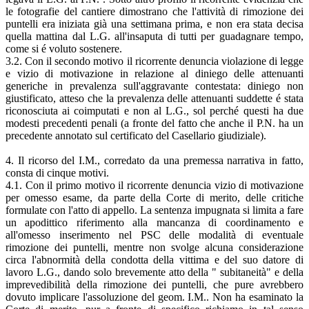
le fotografie del cantiere dimostrano che l'attività di rimozione dei
puntelli era iniziata già una settimana prima, e non era stata decisa
quella mattina dal L.G. all'insaputa di tutti per guadagnare tempo,
come si é voluto sostenere.
3.2. Con il secondo motivo il ricorrente denuncia violazione di legge
e vizio di motivazione in relazione al diniego delle attenuanti
generiche in prevalenza sull'aggravante contestata: diniego non
giustificato, atteso che la prevalenza delle attenuanti suddette é stata
riconosciuta ai coimputati e non al L.G., sol perché questi ha due
modesti precedenti penali (a fronte del fatto che anche il P.N. ha un
precedente annotato sul certificato del Casellario giudiziale).
4. Il ricorso del I.M., corredato da una premessa narrativa in fatto,
consta di cinque motivi.
4.1. Con il primo motivo il ricorrente denuncia vizio di motivazione
per omesso esame, da parte della Corte di merito, delle critiche
formulate con l'atto di appello. La sentenza impugnata si limita a fare
un apodittico riferimento alla mancanza di coordinamento e
all'omesso inserimento nel PSC delle modalità di eventuale
rimozione dei puntelli, mentre non svolge alcuna considerazione
circa l'abnormità della condotta della vittima e del suo datore di
lavoro L.G., dando solo brevemente atto della " subitaneità" e della
imprevedibilità della rimozione dei puntelli, che pure avrebbero
dovuto implicare l'assoluzione del geom. I.M.. Non ha esaminato la