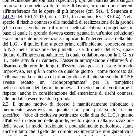
con esclusione dei soli rischi specifici propri dell'attività della singola
impresa, di competenza del datore di lavoro, in quanto non inerenti
all'interferenza fra le opere di più imprese (cfr. Sez. 4, Sentenza n.
14179
del 10/12/2020, dep. 2021, Costantino, Rv. 281014). Nella
specie, il rischio connesso alle modalità di realizzazione della gronda
(che, come si vedrà, era difforme rispetto all'elaborato progettuale, in
base al quale la gronda doveva essere gettata in un'unica soluzione)
era sicuramente interferenziale, implicando l'intervento sia della ditta
del L.G. - il quale, fino a poco prima dell'incidente, cooperava con
lo N.S. nella rimozione dei puntelli -, sia di quella del P.N., quale
titolare dell'impresa appaltatrice, la quale collaborava con la L.G. s.r
.l . nelle attività di cantiere. L'asserita anticipazione dell'attività di
disarmo delle gronde, lungi dall'essere stata posta in essere in modo
improvviso, era già in corso da qualche giorno - come ricordato dal
Tribunale nella sentenza di primo grado - e il fatto stesso che il CSE
avesse redatto un "cronoprogramma" per la tempistica
nell'esecuzione dei lavori imponeva al medesimo di verificarne il
rispetto, anche in considerazione dell'emersione di rischi connessi
alle modalità esecutive della gronda.
2.3. Il quinto motivo di ricorso é manifestamente infondato e
meramente assertivo, in quanto non può parlarsi di "rischio
specifico" (cioé di esclusiva pertinenza della ditta del L.G.) quanto
all'attività di disarmo delle gronde, avuto riguardo alla realizzazione
delle stesse in modo frazionato e potenzialmente pericoloso, stante
anche il fatto che il getto del cordolo era interrotto e non garantiva la