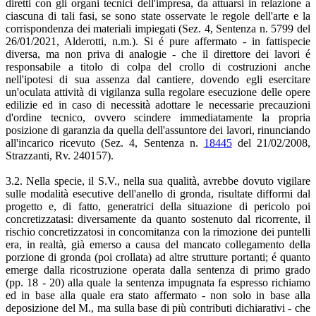
diretti con gli organi tecnici dell'impresa, da attuarsi in relazione a
ciascuna di tali fasi, se sono state osservate le regole dell'arte e la
corrispondenza dei materiali impiegati (Sez. 4, Sentenza n. 5799 del
26/01/2021, Alderotti, n.m.). Si é pure affermato - in fattispecie
diversa, ma non priva di analogie - che il direttore dei lavori é
responsabile a titolo di colpa del crollo di costruzioni anche
nell'ipotesi di sua assenza dal cantiere, dovendo egli esercitare
un'oculata attività di vigilanza sulla regolare esecuzione delle opere
edilizie ed in caso di necessità adottare le necessarie precauzioni
d'ordine tecnico, ovvero scindere immediatamente la propria
posizione di garanzia da quella dell'assuntore dei lavori, rinunciando
all'incarico ricevuto (Sez. 4, Sentenza n.
18445
del 21/02/2008,
Strazzanti, Rv. 240157).
3.2. Nella specie, il S.V., nella sua qualità, avrebbe dovuto vigilare
sulle modalità esecutive dell'anello di gronda, risultate difformi dal
progetto e, di fatto, generatrici della situazione di pericolo poi
concretizzatasi: diversamente da quanto sostenuto dal ricorrente, il
rischio concretizzatosi in concomitanza con la rimozione dei puntelli
era, in realtà, già emerso a causa del mancato collegamento della
porzione di gronda (poi crollata) ad altre strutture portanti; é quanto
emerge dalla ricostruzione operata dalla sentenza di primo grado
(pp. 18 - 20) alla quale la sentenza impugnata fa espresso richiamo
ed in base alla quale era stato affermato - non solo in base alla
deposizione del M., ma sulla base di più contributi dichiarativi - che