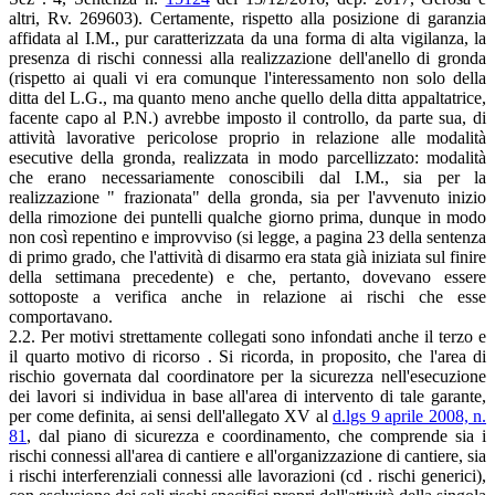
altri, Rv. 269603). Certamente, rispetto alla posizione di garanzia
affidata al I.M., pur caratterizzata da una forma di alta vigilanza, la
presenza di rischi connessi alla realizzazione dell'anello di gronda
(rispetto ai quali vi era comunque l'interessamento non solo della
ditta del L.G., ma quanto meno anche quello della ditta appaltatrice,
facente capo al P.N.) avrebbe imposto il controllo, da parte sua, di
attività lavorative pericolose proprio in relazione alle modalità
esecutive della gronda, realizzata in modo parcellizzato: modalità
che erano necessariamente conoscibili dal I.M., sia per la
realizzazione " frazionata" della gronda, sia per l'avvenuto inizio
della rimozione dei puntelli qualche giorno prima, dunque in modo
non così repentino e improvviso (si legge, a pagina 23 della sentenza
di primo grado, che l'attività di disarmo era stata già iniziata sul finire
della settimana precedente) e che, pertanto, dovevano essere
sottoposte a verifica anche in relazione ai rischi che esse
comportavano.
2.2. Per motivi strettamente collegati sono infondati anche il terzo e
il quarto motivo di ricorso . Si ricorda, in proposito, che l'area di
rischio governata dal coordinatore per la sicurezza nell'esecuzione
dei lavori si individua in base all'area di intervento di tale garante,
per come definita, ai sensi dell'allegato XV al
d.lgs 9 aprile 2008, n.
81
, dal piano di sicurezza e coordinamento, che comprende sia i
rischi connessi all'area di cantiere e all'organizzazione di cantiere, sia
i rischi interferenziali connessi alle lavorazioni (cd . rischi generici),