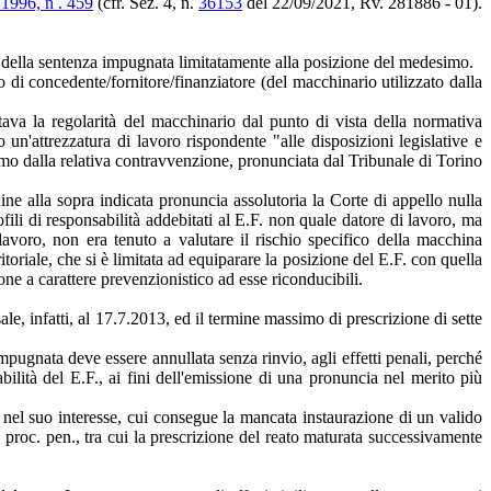
 1996, n . 459
(cfr. Sez. 4, n.
36153
del 22/09/2021, Rv. 281886 - 01).
le della sentenza impugnata limitatamente alla posizione del medesimo.
mo di concedente/fornitore/finanziatore (del macchinario utilizzato dalla
tava la regolarità del macchinario dal punto di vista della normativa
un'attrezzatura di lavoro rispondente "alle disposizioni legislative e
imo dalla relativa contravvenzione, pronunciata dal Tribunale di Torino
dine alla sopra indicata pronuncia assolutoria la Corte di appello nulla
fili di responsabilità addebitati al E.F. non quale datore di lavoro, ma
avoro, non era tenuto a valutare il rischio specifico della macchina
itoriale, che si è limitata ad equiparare la posizione del E.F. con quella
ione a carattere prevenzionistico ad esse riconducibili.
ale, infatti, al 17.7.2013, ed il termine massimo di prescrizione di sette
mpugnata deve essere annullata senza rinvio, agli effetti penali, perché
ilità del E.F., ai fini dell'emissione di una pronuncia nel merito più
to nel suo interesse, cui consegue la mancata instaurazione di un valido
 proc. pen., tra cui la prescrizione del reato maturata successivamente