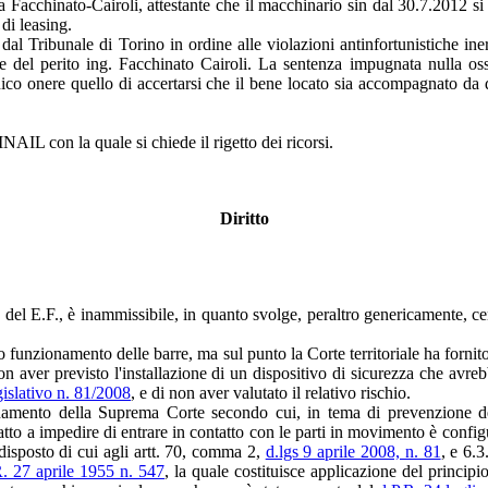
 Facchinato-Cairoli, attestante che il macchinario sin dal 30.7.2012 si t
 di leasing.
to dal Tribunale di Torino in ordine alle violazioni antinfortunistiche iner
e del perito ing. Facchinato Cairoli. La sentenza impugnata nulla osse
nico onere quello di accertarsi che il bene locato sia accompagnato d
INAIL con la quale si chiede il rigetto dei ricorsi.
Diritto
e del E.F., è inammissibile, in quanto svolge, peraltro genericamente, ce
to funzionamento delle barre, ma sul punto la Corte territoriale ha forni
on aver previsto l'installazione di un dispositivo di sicurezza che avrebb
gislativo n. 81/2008
, e di non aver valutato il relativo rischio.
gnamento della Suprema Corte secondo cui, in tema di prevenzione degl
tto a impedire di entrare in contatto con le parti in movimento è configur
disposto di cui agli artt. 70, comma 2,
d.lgs 9 aprile 2008, n. 81
, e 6.3
R. 27 aprile 1955 n. 547
, la quale costituisce applicazione del princip