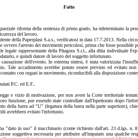
Fatto
parziale riforma della sentenza di primo grado, ha rideterminato la pena
sicurezza del lavoro.
dente della Paperplast S.a.s., verificatosi in data 17.7.2013. Nella circo
ose ovvero l'arresto dei movimenti pericolosi, prima che fosse possibile pe
e legale rappresentante della Pitagora S.r.l., alla ditta individuale Fe
andatario, e quindi datore di lavoro del soggetto infortunato.
causazione dell'evento. In estrema sintesi, è stata valorizzata l'insuffi
rtunio. Tale accadimento avrebbe potuto essere previsto ed evitato 
 di contatto con organi in movimento, riconducibili alla disposizione conte
utati P.C. ed E.F..
 legge e vizio di motivazione, per non avere la Corte territoriale tenta
loro funzione, pur essendo state controllate dall'Ispettorato dopo l'inf
to della barra ad "U" (legatura della barra nella parte superiore), chi
bili avrebbero evitato l'infortunio.
ha "dato in uso" il macchinario (come richiesto dall'art. 23 d.lgs. n. 8
izione soggettiva necessaria per attribuire all'imputato una qualche res