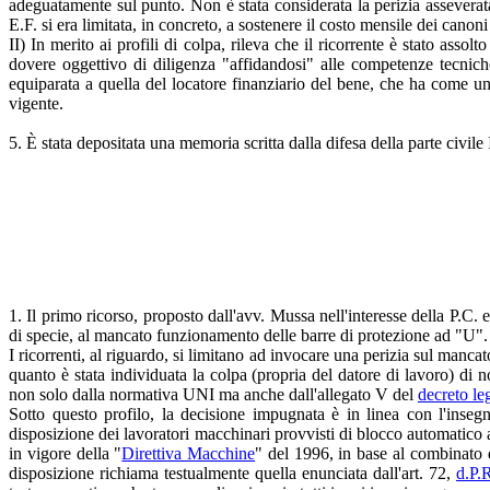
adeguatamente sul punto. Non è stata considerata la perizia asseverata
E.F. si era limitata, in concreto, a sostenere il costo mensile dei canoni
II) In merito ai profili di colpa, rileva che il ricorrente è stato assol
dovere oggettivo di diligenza "affidandosi" alle competenze tecnich
equiparata a quella del locatore finanziario del bene, che ha come u
vigente.
5. È stata depositata una memoria scritta dalla difesa della parte civile 
1. Il primo ricorso, proposto dall'avv. Mussa nell'interesse della P.C. 
di specie, al mancato funzionamento delle barre di protezione ad "U".
I ricorrenti, al riguardo, si limitano ad invocare una perizia sul manca
quanto è stata individuata la colpa (propria del datore di lavoro) di n
non solo dalla normativa UNI ma anche dall'allegato V del
decreto le
Sotto questo profilo, la decisione impugnata è in linea con l'inse
disposizione dei lavoratori macchinari provvisti di blocco automatico a
in vigore della "
Direttiva Macchine
" del 1996, in base al combinato 
disposizione richiama testualmente quella enunciata dall'art. 72,
d.P.