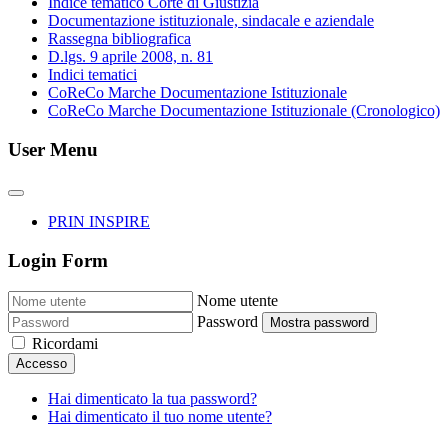
Indice tematico Corte di Giustizia
Documentazione istituzionale, sindacale e aziendale
Rassegna bibliografica
D.lgs. 9 aprile 2008, n. 81
Indici tematici
CoReCo Marche Documentazione Istituzionale
CoReCo Marche Documentazione Istituzionale (Cronologico)
User Menu
PRIN INSPIRE
Login Form
Nome utente
Password
Mostra password
Ricordami
Accesso
Hai dimenticato la tua password?
Hai dimenticato il tuo nome utente?