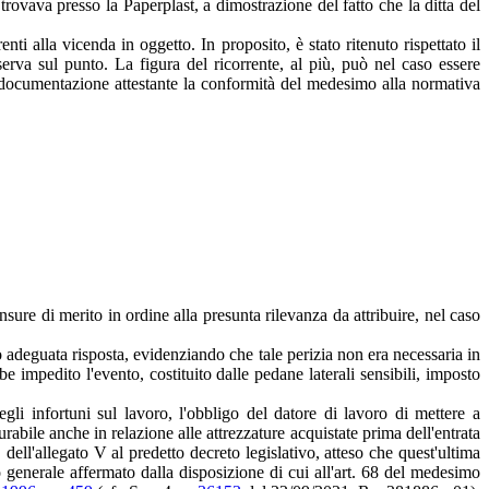
rovava presso la Paperplast, a dimostrazione del fatto che la ditta del
enti alla vicenda in oggetto. In proposito, è stato ritenuto rispettato il
rva sul punto. La figura del ricorrente, al più, può nel caso essere
a documentazione attestante la conformità del medesimo alla normativa
nsure di merito in ordine alla presunta rilevanza da attribuire, nel caso
to adeguata risposta, evidenziando che tale perizia non era necessaria in
e impedito l'evento, costituito dalle pedane laterali sensibili, imposto
i infortuni sul lavoro, l'obbligo del datore di lavoro di mettere a
abile anche in relazione alle attrezzature acquistate prima dell'entrata
. dell'allegato V al predetto decreto legislativo, atteso che quest'ultima
io generale affermato dalla disposizione di cui all'art. 68 del medesimo