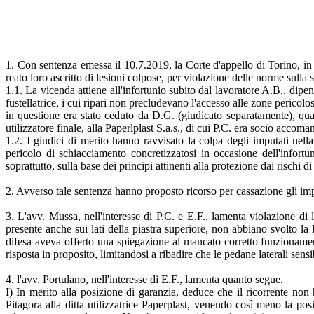
1. Con sentenza emessa il 10.7.2019, la Corte d'appello di Torino, in 
reato loro ascritto di lesioni colpose, per violazione delle norme sulla 
1.1. La vicenda attiene all'infortunio subito dal lavoratore A.B., dipen
fustellatrice, i cui ripari non precludevano l'accesso alle zone pericol
in questione era stato ceduto da D.G. (giudicato separatamente), qual
utilizzatore finale, alla Paperlplast S.a.s., di cui P.C. era socio accom
1.2. I giudici di merito hanno ravvisato la colpa degli imputati nella 
pericolo di schiacciamento concretizzatosi in occasione dell'info
soprattutto, sulla base dei principi attinenti alla protezione dai rischi
2. Avverso tale sentenza hanno proposto ricorso per cassazione gli imp
3. L'avv. Mussa, nell'interesse di P.C. e E.F., lamenta violazione di
presente anche sui lati della piastra superiore, non abbiano svolto la 
difesa aveva offerto una spiegazione al mancato corretto funzionamen
risposta in proposito, limitandosi a ribadire che le pedane laterali sensi
4. l'avv. Portulano, nell'interesse di E.F., lamenta quanto segue.
I) In merito alla posizione di garanzia, deduce che il ricorrente non 
Pitagora alla ditta utilizzatrice Paperplast, venendo così meno la pos