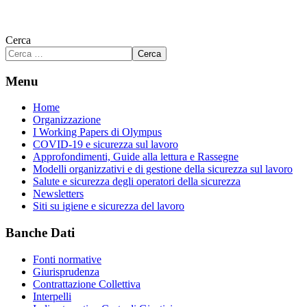
Cerca
Cerca
Menu
Home
Organizzazione
I Working Papers di Olympus
COVID-19 e sicurezza sul lavoro
Approfondimenti, Guide alla lettura e Rassegne
Modelli organizzativi e di gestione della sicurezza sul lavoro
Salute e sicurezza degli operatori della sicurezza
Newsletters
Siti su igiene e sicurezza del lavoro
Banche Dati
Fonti normative
Giurisprudenza
Contrattazione Collettiva
Interpelli