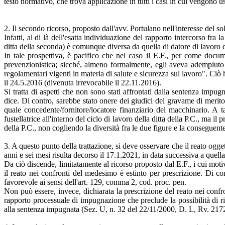
testo normativo, che trova applicazione in tutti i casi in cui vengono 
2. Il secondo ricorso, proposto dall'avv. Portulano nell'interesse del
Infatti, al di là dell'esatta individuazione del rapporto intercorso fra
ditta della seconda) è comunque diversa da quella di datore di lavoro d
In tale prospettiva, è pacifico che nel caso il E.F., per come docum
prevenzionistica; sicché, almeno formalmente, egli aveva adempiuto ag
regolamentari vigenti in materia di salute e sicurezza sul lavoro". Ci
il 24.5.2016 (divenuta irrevocabile il 22.11.2016).
Si tratta di aspetti che non sono stati affrontati dalla sentenza impug
dice. Di contro, sarebbe stato onere dei giudici del gravame di merito 
quale concedente/fornitore/locatore finanziario del macchinario. A 
fustellatrice all'interno del ciclo di lavoro della ditta della P.C., ma 
della P.C., non cogliendo la diversità fra le due figure e la conseguente
3. A questo punto della trattazione, si deve osservare che il reato ogget
anni e sei mesi risulta decorso il 17.1.2021, in data successiva a quel
Da ciò discende, limitatamente al ricorso proposto dal E.F., i cui moti
il reato nei confronti del medesimo è estinto per prescrizione. Di co
favorevole ai sensi dell'art. 129, comma 2, cod. proc. pen.
Non può essere, invece, dichiarata la prescrizione del reato nei confro
rapporto processuale di impugnazione che preclude la possibilità di ri
alla sentenza impugnata (Sez. U, n. 32 del 22/11/2000, D. L, Rv. 217