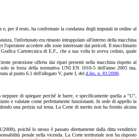
 e, per il resto, ha confermato la condanna degli imputati in ordine al
stanza, l'infortunato era rimasto intrappolato all'interno della macchina
r l'operatore accedere alle zone interessate dai pericoli. Il macchinario
p Grafica Cartotecnica di E.F., che a sua volta lo aveva ceduto, quale
ciente protezione offerta dai ripari presenti nella macchina rispetto al
non solo in forza della normativa UNI EN 1010-5 dell'anno 2005 ma,
nuta al punto 6.1 dell'allegato V, parte I, del
d.lgs. n. 81/2008
.
to neppure di spiegare perché le barre, e specificamente quella a "U",
ortunio e valutate come perfettamente funzionanti. In sede di appello la
edendo una perizia sul tema. La Corte di merito non ha fornito alcuna
1/2008), poiché lo stesso è passato direttamente dalla ditta venditrice
ponsabilità penale nella vicenda. La Corte territoriale non ha risposto