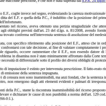
usate macchine pericolose, e che non è stata superata dal
d.P.R. 24 luglio
 solo E.F., coglie invece nel segno, evidenziando la carenza motivaziona
 la ditta del E.F. e quella della P.C., è indubbio che la posizione del pri
ell'infortunato.
entato nel ricorso, aveva ottenuto una perizia stragiudiziale che attes
li obblighi previsti dall'art. 23 del d.lgs. n. 81/2008, avendo fornito 
ò ha trovato conferma nell'intervenuta sentenza di assoluzione del medes
nata, con specifico riferimento alla posizione del E.F., atteso che in or
confrontarsi con tale decisione, al fine di valutare compiutamente i pro
tale riguardo, occorre rammentare che il E.F., non essendo datore di l
il problema in disamina non è stato minimamente affrontato dalla Corte terr
 necessità di differenziarle sotto il profilo dei diversi obblighi di protez
to di imputazione è estinto per intervenuta prescrizione. Il fatto-reato ris
la di emissione della sentenza impugnata.
vi di censura non sono inammissibili, ma anzi fondati, che la sentenza i
ntro, non emergono dagli atti elementi evidenti e palmari di irresponsab
nti della P.C., stante la riscontrata inammissibilità del ricorso propos
levare e dichiarare le cause di non punibilità a norma dell'art. 129 cod.
266-0:1.).