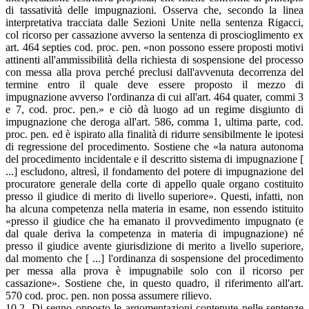
di tassatività delle impugnazioni. Osserva che, secondo la linea
interpretativa tracciata dalle Sezioni Unite nella sentenza Rigacci,
col ricorso per cassazione avverso la sentenza di proscioglimento ex
art. 464 septies cod. proc. pen. «non possono essere proposti motivi
attinenti all'ammissibilità della richiesta di sospensione del processo
con messa alla prova perché preclusi dall'avvenuta decorrenza del
termine entro il quale deve essere proposto il mezzo di
impugnazione avverso l'ordinanza di cui all'art. 464 quater, commi 3
e 7, cod. proc. pen.» e ciò dà luogo ad un regime disgiunto di
impugnazione che deroga all'art. 586, comma 1, ultima parte, cod.
proc. pen. ed è ispirato alla finalità di ridurre sensibilmente le ipotesi
di regressione del procedimento. Sostiene che «la natura autonoma
del procedimento incidentale e il descritto sistema di impugnazione [
...] escludono, altresì, il fondamento del potere di impugnazione del
procuratore generale della corte di appello quale organo costituito
presso il giudice di merito di livello superiore». Questi, infatti, non
ha alcuna competenza nella materia in esame, non essendo istituito
«presso il giudice che ha emanato il provvedimento impugnato (e
dal quale deriva la competenza in materia di impugnazione) né
presso il giudice avente giurisdizione di merito a livello superiore,
dal momento che [ ...] l'ordinanza di sospensione del procedimento
per messa alla prova è impugnabile solo con il ricorso per
cassazione». Sostiene che, in questo quadro, il riferimento all'art.
570 cod. proc. pen. non possa assumere rilievo.
10.2. Di segno opposto le argomentazioni contenute nelle sentenze