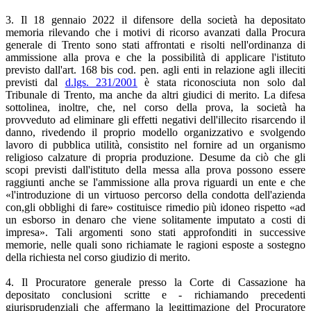
3. Il 18 gennaio 2022 il difensore della società ha depositato
memoria rilevando che i motivi di ricorso avanzati dalla Procura
generale di Trento sono stati affrontati e risolti nell'ordinanza di
ammissione alla prova e che la possibilità di applicare l'istituto
previsto dall'art. 168 bis cod. pen. agli enti in relazione agli illeciti
previsti dal
d.lgs. 231/2001
è stata riconosciuta non solo dal
Tribunale di Trento, ma anche da altri giudici di merito. La difesa
sottolinea, inoltre, che, nel corso della prova, la società ha
provveduto ad eliminare gli effetti negativi dell'illecito risarcendo il
danno, rivedendo il proprio modello organizzativo e svolgendo
lavoro di pubblica utilità, consistito nel fornire ad un organismo
religioso calzature di propria produzione. Desume da ciò che gli
scopi previsti dall'istituto della messa alla prova possono essere
raggiunti anche se l'ammissione alla prova riguardi un ente e che
«l'introduzione di un virtuoso percorso della condotta dell'azienda
con,gli obblighi di fare» costituisce rimedio più idoneo rispetto «ad
un esborso in denaro che viene solitamente imputato a costi di
impresa». Tali argomenti sono stati approfonditi in successive
memorie, nelle quali sono richiamate le ragioni esposte a sostegno
della richiesta nel corso giudizio di merito.
4. Il Procuratore generale presso la Corte di Cassazione ha
depositato conclusioni scritte e - richiamando precedenti
giurisprudenziali che affermano la legittimazione del Procuratore