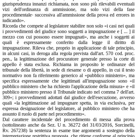
giurisprudenza innanzi richiamata, non sono più rilevabili eventuali
vizi dell'ordinanza di ammissione, ma solo vizi della fase
procedimentale· successiva all'ammissione della prova ed errores in
iudicando».
Ricorda che compete al legislatore stabilire non solo «i casi nei quali
i provvedimenti del giudice sono soggetti a impugnazione e [ ... ] il
mezzo con cui possono essere impugnati», ma anche i soggetti ai
quali è espressamente conferito dalla legge il diritto di
impugnazione. Rileva che, proprio in applicazione di tale principio,
in alcuni casi, in deroga alla regola prevista dall'art. 570 cod. proc.
pen., la legittimazione del procuratore generale presso la corte di
appello è stata esclusa. Richiama in proposito le ordinanze del
tribunale della libertà, in sede di riesame o di appello, in cui il testo
normativo non fa riferimento generico al «pubblico ministero», ma
specifica espressamente che legittimati all'impugnazione sono «il
pubblico ministero che ha richiesto l'applicazione della misura» e «il
pubblico ministero presso il Tribunale indicato nel comma 7 dell'art.
309»; i provvedimenti adottati dal giudice dell'esecuzione, avverso
quali «la legittimazione ad impugnare spetta, in via esclusiva, per
espressa designazione del legislatore, al pubblico ministero che ha
assunto il ruolo di parte nel procedimento».
Dal carattere incidentale del procedimento di messa alla prova
(sottolineato anche da Sez. U n. 36272 del 31/03/2016, Sorcinelli,
Rv. 267238) la sentenza in esame trae argomenti a sostegno della
interpretazione restrittiva proposta, che ritiene conforme al principio