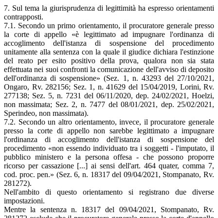
7. Sul tema la giurisprudenza di legittimità ha espresso orientamenti
contrapposti.
7.1. Secondo un primo orientamento, il procuratore generale presso
la corte di appello «è legittimato ad impugnare l'ordinanza di
accoglimento dell'istanza di sospensione del procedimento
unitamente alla sentenza con la quale il giudice dichiara l'estinzione
del reato per esito positivo della prova, qualora non sia stata
effettuata nei suoi confronti la comunicazione dell'avviso di deposito
dell'ordinanza di sospensione» (Sez. 1, n. 43293 del 27/10/2021,
Ongaro, Rv. 282156; Sez. 1, n. 41629 del 15/04/2019, Lorini, Rv.
277138; Sez. 5, n. 7231 del 06/11/2020, dep. 24/02/2021, Hoelzi,
non massimata; Sez. 2, n. 7477 del 08/01/2021, dep. 25/02/2021,
Sperindeo, non massimata).
7.2. Secondo un altro orientamento, invece, il procuratore generale
presso la corte di appello non sarebbe legittimato a impugnare
l'ordinanza di accoglimento dell'istanza di sospensione del
procedimento «non essendo individuato tra i soggetti - l'imputato, il
pubblico ministero e la persona offesa - che possono proporre
ricorso per cassazione [...] ai sensi dell'art. 464 quater, comma 7,
cod. proc. pen.» (Sez. 6, n. 18317 del 09/04/2021, Stompanato, Rv.
281272).
Nell'ambito di questo orientamento si registrano due diverse
impostazioni.
Mentre la sentenza n. 18317 del 09/04/2021, Stompanato, Rv.