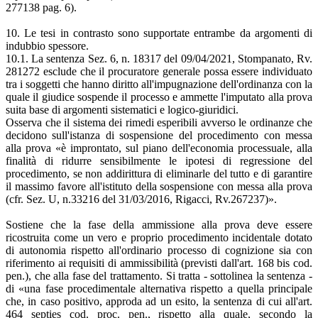
277138 pag. 6).
10. Le tesi in contrasto sono supportate entrambe da argomenti di
indubbio spessore.
10.1. La sentenza Sez. 6, n. 18317 del 09/04/2021, Stompanato, Rv.
281272 esclude che il procuratore generale possa essere individuato
tra i soggetti che hanno diritto all'impugnazione dell'ordinanza con la
quale il giudice sospende il processo e ammette l'imputato alla prova
suita base di argomenti sistematici e logico-giuridici.
Osserva che il sistema dei rimedi esperibili avverso le ordinanze che
decidono sull'istanza di sospensione del procedimento con messa
alla prova «è improntato, sul piano dell'economia processuale, alla
finalità di ridurre sensibilmente le ipotesi di regressione del
procedimento, se non addirittura di eliminarle del tutto e di garantire
il massimo favore all'istituto della sospensione con messa alla prova
(cfr. Sez. U, n.33216 del 31/03/2016, Rigacci, Rv.267237)».
Sostiene che la fase della ammissione alla prova deve essere
ricostruita come un vero e proprio procedimento incidentale dotato
di autonomia rispetto all'ordinario processo di cognizione sia con
riferimento ai requisiti di ammissibilità (previsti dall'art. 168 bis cod.
pen.), che alla fase del trattamento. Si tratta - sottolinea la sentenza -
di «una fase procedimentale alternativa rispetto a quella principale
che, in caso positivo, approda ad un esito, la sentenza di cui all'art.
464 septies cod. proc. pen., rispetto alla quale, secondo la