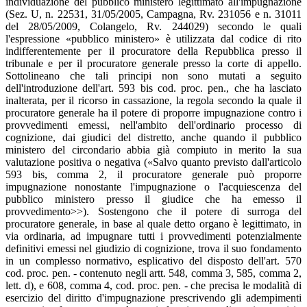
individuazione del pubblico ministero legittimato all'impugnazione
(Sez. U, n. 22531, 31/05/2005, Campagna, Rv. 231056 e n. 31011
del 28/05/2009, Colangelo, Rv. 244029) secondo le quali
l'espressione «pubblico ministero» è utilizzata dal codice di rito
indifferentemente per il procuratore della Repubblica presso il
tribunale e per il procuratore generale presso la corte di appello.
Sottolineano che tali principi non sono mutati a seguito
dell'introduzione dell'art. 593 bis cod. proc. pen., che ha lasciato
inalterata, per il ricorso in cassazione, la regola secondo la quale il
procuratore generale ha il potere di proporre impugnazione contro i
provvedimenti emessi, nell'ambito dell'ordinario processo di
cognizione, dai giudici del distretto, anche quando il pubblico
ministero del circondario abbia già compiuto in merito la sua
valutazione positiva o negativa («Salvo quanto previsto dall'articolo
593 bis, comma 2, il procuratore generale può proporre
impugnazione nonostante l'impugnazione o l'acquiescenza del
pubblico ministero presso il giudice che ha emesso il
provvedimento>>). Sostengono che il potere di surroga del
procuratore generale, in base al quale detto organo è legittimato, in
via ordinaria, ad impugnare tutti i provvedimenti potenzialmente
definitivi emessi nel giudizio di cognizione, trova il suo fondamento
in un complesso normativo, esplicativo del disposto dell'art. 570
cod. proc. pen. - contenuto negli artt. 548, comma 3, 585, comma 2,
lett. d), e 608, comma 4, cod. proc. pen. - che precisa le modalità di
esercizio del diritto d'impugnazione prescrivendo gli adempimenti