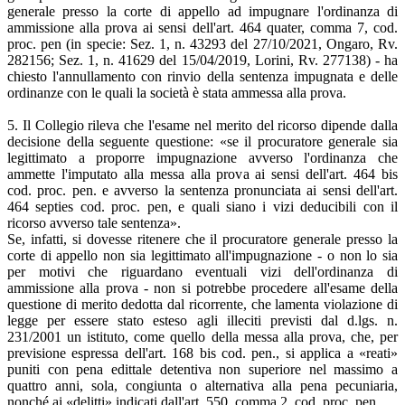
generale presso la corte di appello ad impugnare l'ordinanza di
ammissione alla prova ai sensi dell'art. 464 quater, comma 7, cod.
proc. pen (in specie: Sez. 1, n. 43293 del 27/10/2021, Ongaro, Rv.
282156; Sez. 1, n. 41629 del 15/04/2019, Lorini, Rv. 277138) - ha
chiesto l'annullamento con rinvio della sentenza impugnata e delle
ordinanze con le quali la società è stata ammessa alla prova.
5. Il Collegio rileva che l'esame nel merito del ricorso dipende dalla
decisione della seguente questione: «se il procuratore generale sia
legittimato a proporre impugnazione avverso l'ordinanza che
ammette l'imputato alla messa alla prova ai sensi dell'art. 464 bis
cod. proc. pen. e avverso la sentenza pronunciata ai sensi dell'art.
464 septies cod. proc. pen, e quali siano i vizi deducibili con il
ricorso avverso tale sentenza».
Se, infatti, si dovesse ritenere che il procuratore generale presso la
corte di appello non sia legittimato all'impugnazione - o non lo sia
per motivi che riguardano eventuali vizi dell'ordinanza di
ammissione alla prova - non si potrebbe procedere all'esame della
questione di merito dedotta dal ricorrente, che lamenta violazione di
legge per essere stato esteso agli illeciti previsti dal d.lgs. n.
231/2001 un istituto, come quello della messa alla prova, che, per
previsione espressa dell'art. 168 bis cod. pen., si applica a «reati»
puniti con pena edittale detentiva non superiore nel massimo a
quattro anni, sola, congiunta o alternativa alla pena pecuniaria,
nonché ai «delitti» indicati dall'art. 550, comma 2, cod. proc. pen.