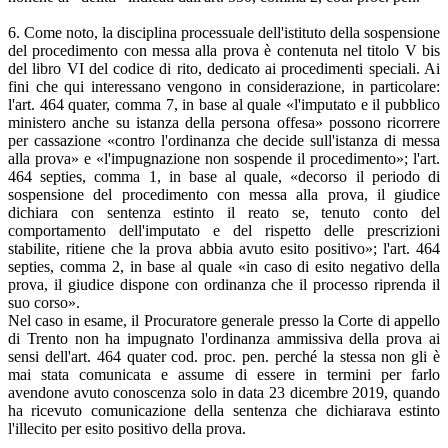
6. Come noto, la disciplina processuale dell'istituto della sospensione
del procedimento con messa alla prova è contenuta nel titolo V bis
del libro VI del codice di rito, dedicato ai procedimenti speciali. Ai
fini che qui interessano vengono in considerazione, in particolare:
l'art. 464 quater, comma 7, in base al quale «l'imputato e il pubblico
ministero anche su istanza della persona offesa» possono ricorrere
per cassazione «contro l'ordinanza che decide sull'istanza di messa
alla prova» e «l'impugnazione non sospende il procedimento»; l'art.
464 septies, comma 1, in base al quale, «decorso il periodo di
sospensione del procedimento con messa alla prova, il giudice
dichiara con sentenza estinto il reato se, tenuto conto del
comportamento dell'imputato e del rispetto delle prescrizioni
stabilite, ritiene che la prova abbia avuto esito positivo»; l'art. 464
septies, comma 2, in base al quale «in caso di esito negativo della
prova, il giudice dispone con ordinanza che il processo riprenda il
suo corso».
Nel caso in esame, il Procuratore generale presso la Corte di appello
di Trento non ha impugnato l'ordinanza ammissiva della prova ai
sensi dell'art. 464 quater cod. proc. pen. perché la stessa non gli è
mai stata comunicata e assume di essere in termini per farlo
avendone avuto conoscenza solo in data 23 dicembre 2019, quando
ha ricevuto comunicazione della sentenza che dichiarava estinto
l'illecito per esito positivo della prova.