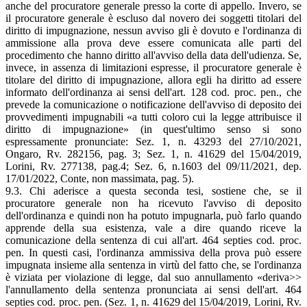
anche del procuratore generale presso la corte di appello. Invero, se
il procuratore generale è escluso dal novero dei soggetti titolari del
diritto di impugnazione, nessun avviso gli è dovuto e l'ordinanza di
ammissione alla prova deve essere comunicata alle parti del
procedimento che hanno diritto all'avviso della data dell'udienza. Se,
invece, in assenza di limitazioni espresse, il procuratore generale è
titolare del diritto di impugnazione, allora egli ha diritto ad essere
informato dell'ordinanza ai sensi dell'art. 128 cod. proc. pen., che
prevede la comunicazione o notificazione dell'avviso di deposito dei
provvedimenti impugnabili «a tutti coloro cui la legge attribuisce il
diritto di impugnazione» (in quest'ultimo senso si sono
espressamente pronunciate: Sez. 1, n. 43293 del 27/10/2021,
Ongaro, Rv. 282156, pag. 3; Sez. 1, n. 41629 del 15/04/2019,
Lorini, Rv. 277138, pag.4; Sez. 6, n.1603 del 09/11/2021, dep.
17/01/2022, Conte, non massimata, pag. 5).
9.3. Chi aderisce a questa seconda tesi, sostiene che, se il
procuratore generale non ha ricevuto l'avviso di deposito
dell'ordinanza e quindi non ha potuto impugnarla, può farlo quando
apprende della sua esistenza, vale a dire quando riceve la
comunicazione della sentenza di cui all'art. 464 septies cod. proc.
pen. In questi casi, l'ordinanza ammissiva della prova può essere
impugnata insieme alla sentenza in virtù del fatto che, se l'ordinanza
è viziata per violazione di legge, dal suo annullamento «deriva>>
l'annullamento della sentenza pronunciata ai sensi dell'art. 464
septies cod. proc. pen. (Sez. 1, n. 41629 del 15/04/2019, Lorini, Rv.