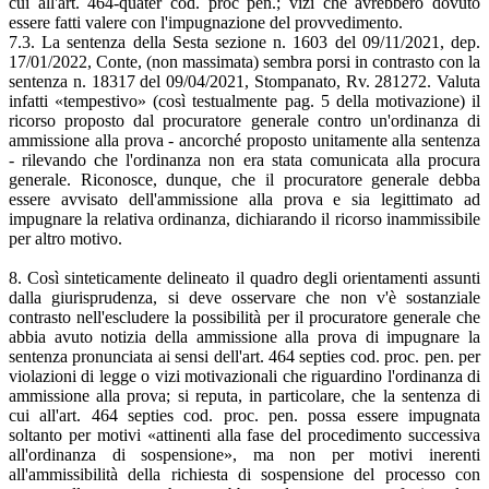
cui all'art. 464-quater cod. proc pen.; vizi che avrebbero dovuto
essere fatti valere con l'impugnazione del provvedimento.
7.3. La sentenza della Sesta sezione n. 1603 del 09/11/2021, dep.
17/01/2022, Conte, (non massimata) sembra porsi in contrasto con la
sentenza n. 18317 del 09/04/2021, Stompanato, Rv. 281272. Valuta
infatti «tempestivo» (così testualmente pag. 5 della motivazione) il
ricorso proposto dal procuratore generale contro un'ordinanza di
ammissione alla prova - ancorché proposto unitamente alla sentenza
- rilevando che l'ordinanza non era stata comunicata alla procura
generale. Riconosce, dunque, che il procuratore generale debba
essere avvisato dell'ammissione alla prova e sia legittimato ad
impugnare la relativa ordinanza, dichiarando il ricorso inammissibile
per altro motivo.
8. Così sinteticamente delineato il quadro degli orientamenti assunti
dalla giurisprudenza, si deve osservare che non v'è sostanziale
contrasto nell'escludere la possibilità per il procuratore generale che
abbia avuto notizia della ammissione alla prova di impugnare la
sentenza pronunciata ai sensi dell'art. 464 septies cod. proc. pen. per
violazioni di legge o vizi motivazionali che riguardino l'ordinanza di
ammissione alla prova; si reputa, in particolare, che la sentenza di
cui all'art. 464 septies cod. proc. pen. possa essere impugnata
soltanto per motivi «attinenti alla fase del procedimento successiva
all'ordinanza di sospensione», ma non per motivi inerenti
all'ammissibilità della richiesta di sospensione del processo con