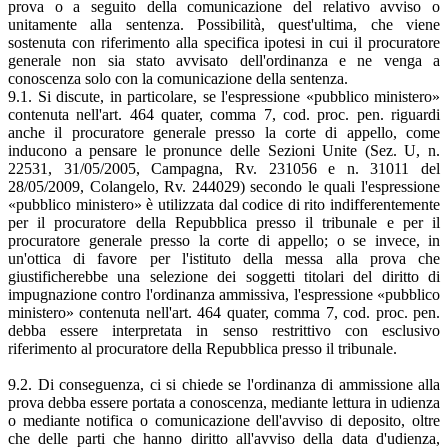
prova o a seguito della comunicazione del relativo avviso o
unitamente alla sentenza. Possibilità, quest'ultima, che viene
sostenuta con riferimento alla specifica ipotesi in cui il procuratore
generale non sia stato avvisato dell'ordinanza e ne venga a
conoscenza solo con la comunicazione della sentenza.
9.1. Si discute, in particolare, se l'espressione «pubblico ministero»
contenuta nell'art. 464 quater, comma 7, cod. proc. pen. riguardi
anche il procuratore generale presso la corte di appello, come
inducono a pensare le pronunce delle Sezioni Unite (Sez. U, n.
22531, 31/05/2005, Campagna, Rv. 231056 e n. 31011 del
28/05/2009, Colangelo, Rv. 244029) secondo le quali l'espressione
«pubblico ministero» è utilizzata dal codice di rito indifferentemente
per il procuratore della Repubblica presso il tribunale e per il
procuratore generale presso la corte di appello; o se invece, in
un'ottica di favore per l'istituto della messa alla prova che
giustificherebbe una selezione dei soggetti titolari del diritto di
impugnazione contro l'ordinanza ammissiva, l'espressione «pubblico
ministero» contenuta nell'art. 464 quater, comma 7, cod. proc. pen.
debba essere interpretata in senso restrittivo con esclusivo
riferimento al procuratore della Repubblica presso il tribunale.
9.2. Di conseguenza, ci si chiede se l'ordinanza di ammissione alla
prova debba essere portata a conoscenza, mediante lettura in udienza
o mediante notifica o comunicazione dell'avviso di deposito, oltre
che delle parti che hanno diritto all'avviso della data d'udienza,