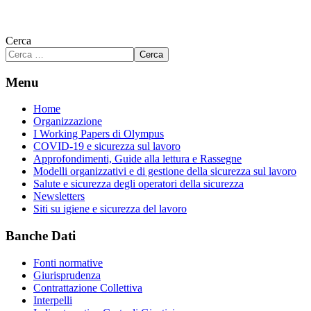
Cerca
Cerca
Menu
Home
Organizzazione
I Working Papers di Olympus
COVID-19 e sicurezza sul lavoro
Approfondimenti, Guide alla lettura e Rassegne
Modelli organizzativi e di gestione della sicurezza sul lavoro
Salute e sicurezza degli operatori della sicurezza
Newsletters
Siti su igiene e sicurezza del lavoro
Banche Dati
Fonti normative
Giurisprudenza
Contrattazione Collettiva
Interpelli