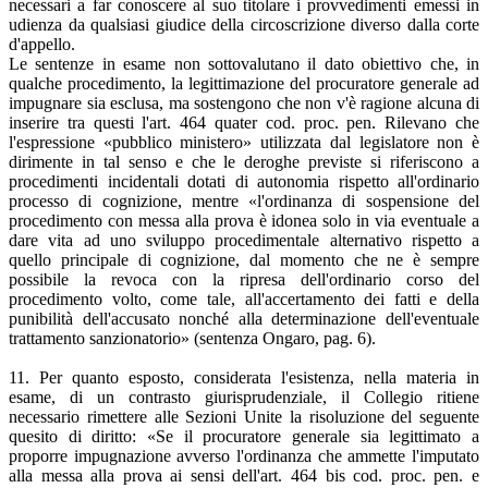
necessari a far conoscere al suo titolare i provvedimenti emessi in
udienza da qualsiasi giudice della circoscrizione diverso dalla corte
d'appello.
Le sentenze in esame non sottovalutano il dato obiettivo che, in
qualche procedimento, la legittimazione del procuratore generale ad
impugnare sia esclusa, ma sostengono che non v'è ragione alcuna di
inserire tra questi l'art. 464 quater cod. proc. pen. Rilevano che
l'espressione «pubblico ministero» utilizzata dal legislatore non è
dirimente in tal senso e che le deroghe previste si riferiscono a
procedimenti incidentali dotati di autonomia rispetto all'ordinario
processo di cognizione, mentre «l'ordinanza di sospensione del
procedimento con messa alla prova è idonea solo in via eventuale a
dare vita ad uno sviluppo procedimentale alternativo rispetto a
quello principale di cognizione, dal momento che ne è sempre
possibile la revoca con la ripresa dell'ordinario corso del
procedimento volto, come tale, all'accertamento dei fatti e della
punibilità dell'accusato nonché alla determinazione dell'eventuale
trattamento sanzionatorio» (sentenza Ongaro, pag. 6).
11. Per quanto esposto, considerata l'esistenza, nella materia in
esame, di un contrasto giurisprudenziale, il Collegio ritiene
necessario rimettere alle Sezioni Unite la risoluzione del seguente
quesito di diritto: «Se il procuratore generale sia legittimato a
proporre impugnazione avverso l'ordinanza che ammette l'imputato
alla messa alla prova ai sensi dell'art. 464 bis cod. proc. pen. e