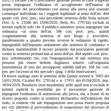
281272 esclude che il procuratore generale presso la corte d'appello
possa impugnare l'ordinanza di accoglimento dell'istanza di
sospensione del procedimento con messa alla prova non essendo
comunque individuato tra i soggetti legittimati ai sensi dell'art. 464
quater cod. proc. pen., una precedente sentenza della Sesta sezione
(Sez. 6, n. 21046 del 10/06/2020, Betti, Rv. 279744) esclude in
termini espliciti solo che il pubblico ministero possa impugnare tale
ordinanza «ai sensi dell'art. 586 cod. proc. pen., quindi
congiuntamente alla sentenza di non luogo a procedere,
parallelamente a quanto previsto avverso le ordinanze di rigetto,
impugnabili dall'imputato unitamente alla sentenza di condanna» e
dichiara inammissibile il ricorso proposto dal procuratore generale
contro la sentenza pronunciata ai sensi dell'art. 464 septies cod. proc.
pen. sottolineando che, con l'impugnazione di tale sentenza non
possono più essere dedotte doglianze relative «all'originaria
insussistenza di uno dei presupposti stabiliti dall'art. 168 bis cod.
pen. per l'accesso al rito speciale» (pag. 3 della motivazione).
Di tenore analogo sono le sentenze della Quinta sezione n. 5093 del
14/01/2020, Cicalini Rv. 278144 e n. 17951 del 01/04/2019, dep.
30/04/2019, Bonifacio (non massimata), nelle quali non si esclude in
termini espliciti la possibilità per il procuratore generale di
impugnare l'ordinanza di ammissione alla prova, ma, a fronte di un
ricorso proposto contro la sentenza dichiarativa dell'estinzione del
reato, si sostiene che tale impugnazione non possa essere proposta
per vizi afferenti al provvedimento di sospensione del processo di