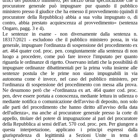
uffici del pubblico ministero, per mezzo della specificazione che il
procuratore generale può impugnare pur quando il pubblico
ministero presso il giudice che ha emesso il provvedimento (quindi il
procuratore della Repubblica) abbia a sua volta impugnato o, di
contro, abbia prestato acquiescenza al provvedimento» (sentenza
Ongaro, pagg. 3 e 4).
Le sentenze in esame - non diversamente dalla sentenza n.
18317/2021 - escludono che il pubblico ministero possa, in via
generale, impugnare l'ordinanza di sospensione del procedimento ex
art. 464 quater cod. proc. pen. congiuntamente alla sentenza di non
luogo a procedere, come può fare invece l'imputato per quanto
riguarda le ordinanze di rigetto. Osservano infatti che la possibilità di
impugnare ordinanze dibattimentali per la prima volta insieme alle
sentenze postula che le prime non siano impugnabili in via
autonoma come è invece, nel caso del pubblico ministero, per
l'ordinanza di sospensione del procedimento con messa alla prova.
Ne desumono però che «l'ordinanza ex art. 464 quater cod. proc.
pen, deve essere portata a conoscenza, mediante lettura in udienza o
mediante notifica o comunicazione dell'avviso di deposito, non solo
alle parti del procedimento che hanno diritto all'avviso della data
dell'udienza», ma anche al procuratore generale presso la corte di
appello, titolare del potere di impugnazione al pari del procuratore
della Repubblica ai sensi dell'art. 570 cod. proc. pen. Per giungere a
questa interpretazione, applicano i principi espressi dalla
giurisprudenza di legittimità a Sezioni Unite in tema di