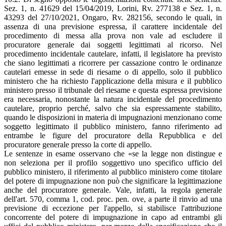
Sez. 1, n. 41629 del 15/04/2019, Lorini, Rv. 277138 e Sez. 1, n.
43293 del 27/10/2021, Ongaro, Rv. 282156, secondo le quali, in
assenza di una previsione espressa, il carattere incidentale del
procedimento di messa alla prova non vale ad escludere il
procuratore generale dai soggetti legittimati al ricorso. Nel
procedimento incidentale cautelare, infatti, il legislatore ha previsto
che siano legittimati a ricorrere per cassazione contro le ordinanze
cautelari emesse in sede di riesame o di appello, solo il pubblico
ministero che ha richiesto l'applicazione della misura e il pubblico
ministero presso il tribunale del riesame e questa espressa previsione
era necessaria, nonostante la natura incidentale del procedimento
cautelare, proprio perché, salvo che sia espressamente stabilito,
quando le disposizioni in materia di impugnazioni menzionano come
soggetto legittimato il pubblico ministero, fanno riferimento ad
entrambe le figure del procuratore della Repubblica e del
procuratore generale presso la corte di appello.
Le sentenze in esame osservano che «se la legge non distingue e
non seleziona per il profilo soggettivo uno specifico ufficio del
pubblico ministero, il riferimento al pubblico ministero come titolare
del potere di impugnazione non può che significare la legittimazione
anche del procuratore generale. Vale, infatti, la regola generale
dell'art. 570, comma 1, cod. proc. pen. ove, a parte il rinvio ad una
previsione di eccezione per l'appello, si stabilisce l'attribuzione
concorrente del potere di impugnazione in capo ad entrambi gli