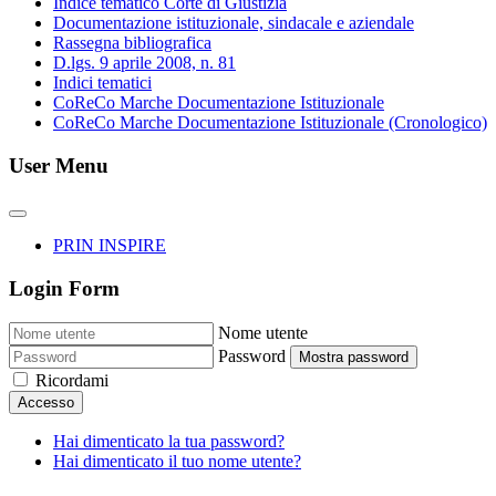
Indice tematico Corte di Giustizia
Documentazione istituzionale, sindacale e aziendale
Rassegna bibliografica
D.lgs. 9 aprile 2008, n. 81
Indici tematici
CoReCo Marche Documentazione Istituzionale
CoReCo Marche Documentazione Istituzionale (Cronologico)
User Menu
PRIN INSPIRE
Login Form
Nome utente
Password
Mostra password
Ricordami
Accesso
Hai dimenticato la tua password?
Hai dimenticato il tuo nome utente?