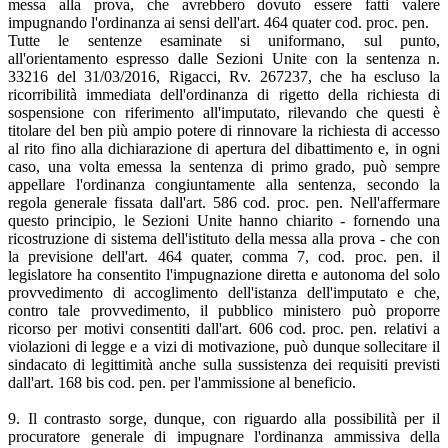
messa alla prova, che avrebbero dovuto essere fatti valere
impugnando l'ordinanza ai sensi dell'art. 464 quater cod. proc. pen.
Tutte le sentenze esaminate si uniformano, sul punto,
all'orientamento espresso dalle Sezioni Unite con la sentenza n.
33216 del 31/03/2016, Rigacci, Rv. 267237, che ha escluso la
ricorribilità immediata dell'ordinanza di rigetto della richiesta di
sospensione con riferimento all'imputato, rilevando che questi è
titolare del ben più ampio potere di rinnovare la richiesta di accesso
al rito fino alla dichiarazione di apertura del dibattimento e, in ogni
caso, una volta emessa la sentenza di primo grado, può sempre
appellare l'ordinanza congiuntamente alla sentenza, secondo la
regola generale fissata dall'art. 586 cod. proc. pen. Nell'affermare
questo principio, le Sezioni Unite hanno chiarito - fornendo una
ricostruzione di sistema dell'istituto della messa alla prova - che con
la previsione dell'art. 464 quater, comma 7, cod. proc. pen. il
legislatore ha consentito l'impugnazione diretta e autonoma del solo
provvedimento di accoglimento dell'istanza dell'imputato e che,
contro tale provvedimento, il pubblico ministero può proporre
ricorso per motivi consentiti dall'art. 606 cod. proc. pen. relativi a
violazioni di legge e a vizi di motivazione, può dunque sollecitare il
sindacato di legittimità anche sulla sussistenza dei requisiti previsti
dall'art. 168 bis cod. pen. per l'ammissione al beneficio.
9. Il contrasto sorge, dunque, con riguardo alla possibilità per il
procuratore generale di impugnare l'ordinanza ammissiva della