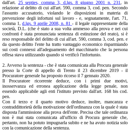
dall'art.
25 septies, comma 3, d.lgs. 8 giugno 2001 n. 231
, in
relazione al delitto di cui all'art. 590, comma 3, cod. pen. Secondo
l'assunto accusatorio, violando le disposizioni in materia di
prevenzione degli infortuni sul lavoro - e, segnatamente, l'art. 71,
comma 1,
d.lgs. 9 aprile 2008, n. 81
- il legale rappresentante della
società, D.L. (che è stato a sua volta ammesso alla prova e nei cui
confronti è stata pronunciata sentenza di estinzione del reato), si è
reso responsabile del delitto di cui all'art. 590, comma 3, cod. pen. e
da questo delitto l'ente ha tratto vantaggio economico risparmiando
sui costi connessi all'adeguamento del macchinario che la persona
offesa stava utilizzando quando si verificò l'infortunio.
2. Avverso la sentenza - che è stata comunicata alla Procura generale
presso la Corte di appello di Trento il 23 dicembre 2019 - il
Procuratore generale ha proposto ricorso il 7 gennaio 2020.
Il Procuratore ricorrente deduce, con i primi due motivi,
inosservanza ed erronea applicazione della legge penale, non
essendo applicabile agli enti l'istituto previsto dall'art. 168 bis cod.
pen.
Con il terzo e il quarto motivo deduce, inoltre, mancanza e
contraddittorietà della motivazione dell'ordinanza con la quale è stata
disposta l'ammissione alla prova dell'ente. Precisa che tale ordinanza
non è mai stata comunicata all'ufficio di Procura generale che,
pertanto, non ha potuto impugnarla subito e ne ha avuto notizia solo
con la comunicazione della sentenza.