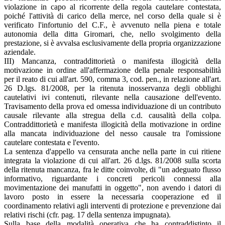
violazione in capo al ricorrente della regola cautelare contestata,
poiché l'attività di carico della merce, nel corso della quale si è
verificato l'infortunio del C.F., è avvenuto nella piena e totale
autonomia della ditta Giromari, che, nello svolgimento della
prestazione, si è avvalsa esclusivamente della propria organizzazione
aziendale.
III) Mancanza, contraddittorietà o manifesta illogicità della
motivazione in ordine all'affermazione della penale responsabilità
per il reato di cui all'art. 590, comma 3, cod. pen., in relazione all'art.
26 D.lgs. 81/2008, per la ritenuta inosservanza degli obblighi
cautelativi ivi contenuti, rilevante nella causazione dell'evento.
Travisamento della prova ed omessa individuazione di un contributo
causale rilevante alla stregua della c.d. causalità della colpa.
Contraddittorietà e manifesta illogicità della motivazione in ordine
alla mancata individuazione del nesso causale tra l'omissione
cautelare contestata e l'evento.
La sentenza d'appello va censurata anche nella parte in cui ritiene
integrata la violazione di cui all'art. 26 d.lgs. 81/2008 sulla scorta
della ritenuta mancanza, fra le ditte coinvolte, di "un adeguato flusso
informativo, riguardante i concreti pericoli connessi alla
movimentazione dei manufatti in oggetto", non avendo i datori di
lavoro posto in essere la necessaria cooperazione ed il
coordinamento relativi agli interventi di protezione e prevenzione dai
relativi rischi (cfr. pag. 17 della sentenza impugnata).
Sulla base della modalità operativa che ha contraddistinto il