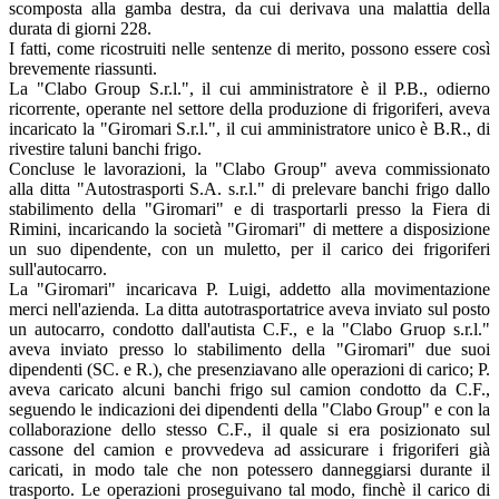
scomposta alla gamba destra, da cui derivava una malattia della
durata di giorni 228.
I fatti, come ricostruiti nelle sentenze di merito, possono essere così
brevemente riassunti.
La "Clabo Group S.r.l.", il cui amministratore è il P.B., odierno
ricorrente, operante nel settore della produzione di frigoriferi, aveva
incaricato la "Giromari S.r.l.", il cui amministratore unico è B.R., di
rivestire taluni banchi frigo.
Concluse le lavorazioni, la "Clabo Group" aveva commissionato
alla ditta "Autostrasporti S.A. s.r.l." di prelevare banchi frigo dallo
stabilimento della "Giromari" e di trasportarli presso la Fiera di
Rimini, incaricando la società "Giromari" di mettere a disposizione
un suo dipendente, con un muletto, per il carico dei frigoriferi
sull'autocarro.
La "Giromari" incaricava P. Luigi, addetto alla movimentazione
merci nell'azienda. La ditta autotrasportatrice aveva inviato sul posto
un autocarro, condotto dall'autista C.F., e la "Clabo Gruop s.r.l."
aveva inviato presso lo stabilimento della "Giromari" due suoi
dipendenti (SC. e R.), che presenziavano alle operazioni di carico; P.
aveva caricato alcuni banchi frigo sul camion condotto da C.F.,
seguendo le indicazioni dei dipendenti della "Clabo Group" e con la
collaborazione dello stesso C.F., il quale si era posizionato sul
cassone del camion e provvedeva ad assicurare i frigoriferi già
caricati, in modo tale che non potessero danneggiarsi durante il
trasporto. Le operazioni proseguivano tal modo, finchè il carico di