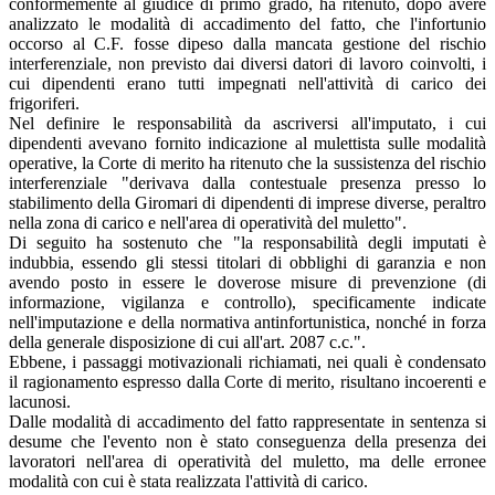
conformemente al giudice di primo grado, ha ritenuto, dopo avere
analizzato le modalità di accadimento del fatto, che l'infortunio
occorso al C.F. fosse dipeso dalla mancata gestione del rischio
interferenziale, non previsto dai diversi datori di lavoro coinvolti, i
cui dipendenti erano tutti impegnati nell'attività di carico dei
frigoriferi.
Nel definire le responsabilità da ascriversi all'imputato, i cui
dipendenti avevano fornito indicazione al mulettista sulle modalità
operative, la Corte di merito ha ritenuto che la sussistenza del rischio
interferenziale "derivava dalla contestuale presenza presso lo
stabilimento della Giromari di dipendenti di imprese diverse, peraltro
nella zona di carico e nell'area di operatività del muletto".
Di seguito ha sostenuto che "la responsabilità degli imputati è
indubbia, essendo gli stessi titolari di obblighi di garanzia e non
avendo posto in essere le doverose misure di prevenzione (di
informazione, vigilanza e controllo), specificamente indicate
nell'imputazione e della normativa antinfortunistica, nonché in forza
della generale disposizione di cui all'art. 2087 c.c.".
Ebbene, i passaggi motivazionali richiamati, nei quali è condensato
il ragionamento espresso dalla Corte di merito, risultano incoerenti e
lacunosi.
Dalle modalità di accadimento del fatto rappresentate in sentenza si
desume che l'evento non è stato conseguenza della presenza dei
lavoratori nell'area di operatività del muletto, ma delle erronee
modalità con cui è stata realizzata l'attività di carico.