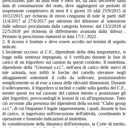
prescrizione, pari ad anni sette e mesi sei, da farsi decorrere dalla
data di consumazione del reato, deve aggiungersi un periodo di
sospensione complessivo di mesi 8 e giorni 10 (dal 25/9/2015 al
10/12/2015 per richiesta di rinvio congiunta di tutte le parti; dall'
11/4/2017 al 27/6/2017 per adesione del difensore al 'astensione
dalle udienze procalamata dalla categoria forense; dal 13/2/2018 al
22/5/2018 per richiesta di differimento avanzata dalla difesa) .
Pertanto la prescrizione maturerà in data 17/3 / 2022 .
2. Il ricorso è fondato e deve essere accolto nei termini di seguito
indicati.
L'incidente occorso al C.F., dipendente della ditta trasportatrice, si
legge nella sentenza impugnata, si è verificato durante la fase di
carico di un frigorifero sul camion da questi condotto. Il mulettista,
dipendente della "Giromari s.r.l.", nell'area di carico delle merci di
tale azienda, non infilò le forche del carrello elevatore negli
alloggiamenti sottostanti il collo da sollevare, posizionandolo
semplicemente su di esse a causa delle rilevanti dimensioni. Durante
il sollevamento, il frigorifero si inclinò e cadde sulla gamba del C.F.,
mentre questi era sul cassone del camion intento a posizionare gli
altri frigoriferi, provocandogli le lesioni di cui all'imputazione. Tutto
ciò avvenne alla presenza dei dipendenti della società "Clabo group
s.r.l.", di cui l'imputato è legale rappresentante, i quali, durante le fasi
di carico, si ingerivano nell'esecuzione dell'attività, coordinando le
operazione e fornendo indicazioni al mulettista.
In considerazione della dinamica dell'infortunio, la Corte di merito,