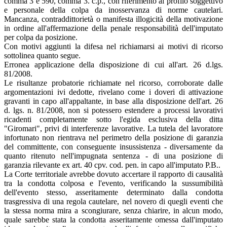
comma 3 e 590, comma 3. c.p., con riferimento al profilo soggettivo
e personale della colpa da inosservanza di norme cautelari.
Mancanza, contraddittorietà o manifesta illogicità della motivazione
in ordine all'affermazione della penale responsabilità dell'imputato
per colpa da posizione.
Con motivi aggiunti la difesa nel richiamarsi ai motivi di ricorso
sottolinea quanto segue.
Erronea applicazione della disposizione di cui all'art. 26 d.lgs.
81/2008.
Le risultanze probatorie richiamate nel ricorso, corroborate dalle
argomentazioni ivi dedotte, rivelano come i doveri di attivazione
gravanti in capo all'appaltante, in base alla disposizione dell'art. 26
d. lgs. n. 81/2008, non si potessero estendere a processi lavorativi
ricadenti completamente sotto l'egida esclusiva della ditta
"Giromari", privi di interferenze lavorative. La tutela del lavoratore
infortunato non rientrava nel perimetro della posizione di garanzia
del committente, con conseguente insussistenza - diversamente da
quanto ritenuto nell'impugnata sentenza - di una posizione di
garanzia rilevante ex art. 40 cpv. cod. pen. in capo all'imputato P.B..
La Corte territoriale avrebbe dovuto accertare il rapporto di causalità
tra la condotta colposa e l'evento, verificando la sussumibilità
dell'evento stesso, asseritamente determinato dalla condotta
trasgressiva di una regola cautelare, nel novero di quegli eventi che
la stessa norma mira a scongiurare, senza chiarire, in alcun modo,
quale sarebbe stata la condotta asseritamente omessa dall'imputato