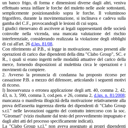
un banco frigo, di forma e dimensioni diverse dagli altri, veniva
effettuato senza infilare le forche del muletto nelle asole sottostanti,
semplicemente posizionandolo sopra le forche. Il voluminoso
frigorifero, durante la movimentazione, si inclinava e cadeva sulla
gamba del C.F., provocandogli le lesioni di cui sopra.
I giudici ritenevano di ascrivere ai legali rappresentanti delle società
coinvolte nella vicenda, una mancata valutazione del rischio
interferenziale, considerando realizzata la violazione degli obblighi
di cui all'art. 26
d.lgs. 81/08
.
Con riferimento al P.B., si legge in motivazione, erano presenti alle
operazioni di carico due dipendenti della ditta "Clabo Group", SC. e
R., i quali si erano ingeriti nelle modalità attuative del carico della
merce, fornendo disposizioni al mulettista circa le operazioni e i
movimenti da compiere.
2. Avverso la pronuncia di condanna ha proposto ricorso per
cassazione P.B. a mezzo del difensore, articolando i seguenti motivi
di ricorso.
I) Inosservanza o erronea applicazione degli artt. 40, comma 2, 42,
43, n. 3, 590, comma 3, cod.pen. e 26, comma 2,
d.lgs. n. 81/2008
;
mancanza o manifesta illogicità della motivazione relativamente alla
prova dell'asserita ingerenza diretta dei dipendenti di "Clabo Group
s.r.l." nelle lavorazioni oggetto del contratto intercorso con la soc.
"Giromari" (vizio risultante dal testo del provvedimento impugnato e
dagli altri atti del processo specificamente indicati).
La "Clabo Group s.r.l." non aveva assegnato ai propri dipendenti