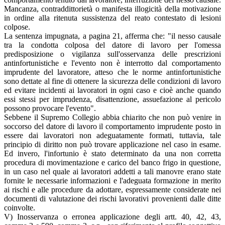
Mancanza, contraddittorietà o manifesta illogicità della motivazione
in ordine alla ritenuta sussistenza del reato contestato di lesioni
colpose.
La sentenza impugnata, a pagina 21, afferma che: "il nesso causale
tra la condotta colposa del datore di lavoro per l'omessa
predisposizione o vigilanza sull'osservanza delle prescrizioni
antinfortunistiche e l'evento non è interrotto dal comportamento
imprudente del lavoratore, atteso che le norme antinfortunistiche
sono dettate al fine di ottenere la sicurezza delle condizioni di lavoro
ed evitare incidenti ai lavoratori in ogni caso e cioè anche quando
essi stessi per imprudenza, disattenzione, assuefazione al pericolo
possono provocare l'evento".
Sebbene il Supremo Collegio abbia chiarito che non può venire in
soccorso del datore di lavoro il comportamento imprudente posto in
essere dai lavoratori non adeguatamente formati, tuttavia, tale
principio di diritto non può trovare applicazione nel caso in esame.
Ed invero, l'infortunio è stato determinato da una non corretta
procedura di movimentazione e carico del banco frigo in questione,
in un caso nel quale ai lavoratori addetti a tali manovre erano state
fornite le necessarie informazioni e l'adeguata formazione in merito
ai rischi e alle procedure da adottare, espressamente considerate nei
documenti di valutazione dei rischi lavorativi provenienti dalle ditte
coinvolte.
V) Inosservanza o erronea applicazione degli artt. 40, 42, 43,