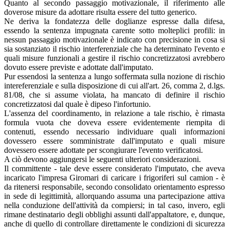
Quanto al secondo passaggio motivazionale, il riferimento alle
doverose misure da adottare risulta essere del tutto generico.
Ne deriva la fondatezza delle doglianze espresse dalla difesa,
essendo la sentenza impugnata carente sotto molteplici profili: in
nessun passaggio motivazionale è indicato con precisione in cosa si
sia sostanziato il rischio interferenziale che ha determinato l'evento e
quali misure funzionali a gestire il rischio concretizzatosi avrebbero
dovuto essere previste e adottate dall'imputato.
Pur essendosi la sentenza a lungo soffermata sulla nozione di rischio
intereferenziale e sulla disposizione di cui all'art. 26, comma 2, d.lgs.
81/08, che si assume violata, ha mancato di definire il rischio
concretizzatosi dal quale è dipeso l'infortunio.
L'assenza del coordinamento, in relazione a tale rischio, è rimasta
formula vuota che doveva essere evidentemente riempita di
contenuti, essendo necessario individuare quali informazioni
dovessero essere somministrate dall'imputato e quali misure
dovessero essere adottate per scongiurare l'evento verificatosi.
A ciò devono aggiungersi le seguenti ulteriori considerazioni.
Il committente - tale deve essere considerato l'imputato, che aveva
incaricato l'impresa Giromari di caricare i frigoriferi sul camion - è
da ritenersi responsabile, secondo consolidato orientamento espresso
in sede di legittimità, allorquando assuma una partecipazione attiva
nella conduzione dell'attività da compiersi; in tal caso, invero, egli
rimane destinatario degli obblighi assunti dall'appaltatore, e, dunque,
anche di quello di controllare direttamente le condizioni di sicurezza