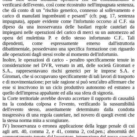
verificarsi dell'evento, così come ricostruito nell'impugnata sentenza,
che dà conto di un "rischio generico, connesso al sollevamento e
carico di manufatti ingombranti e pesanti" (cfr. pag. 17, sentenza
impugnata), appare evidente come l'infortunio occorso al C.F. sia
dipeso da una inosservanza delle basilari regole cautelari da
impiegarsi nelle operazioni del carico di merci su un automezzo ad
opera del mulettista P. e dello stesso infortunato C.F.. Tali
dipendenti, come espressamente emerso dall'istruttoria
dibattimentale, possedevano una specifica formazione con riguardo
alle operazioni dagli stessi svolte al momento dell'infortunio.
Inoltre, le operazioni di carico - peraltro specificamente tenute in
considerazione nel DVR, versato in atti, delle società Giromari e
S.A., rappresentavano rischi generici per le imprese S.A. e
Giromari, che si occupavano specificamente di tali lavori di trasporto
e di movimentazione; per tale ragione si può senz'altro affermare che
esse si inscrivono in un ciclo produttivo autonomo ed estraneo a
quello dell'impresa appaltante ed alla sua sfera di signoria.
la Corte territoriale avrebbe dovuto accertare il rapporto di causalità
tra la condotta colposa e l'evento, verificando la sussumibilità
dell'evento stesso, asseritamente determinato dalla condotta
trasgressiva di una regola cautelare, nel novero di quegli eventi che
la stessa norma mira a scongiurare.
IV) Inosservanza o erronea applicazione della legge penale di cui
agli artt. 40, comma 2, e 41, comma 2, cod.pen.; abnormità del
comportamento tenuto dal lavoratore, interruzione del nesso causale.