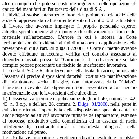
alcun compito che potesse costituire ingerenza nelle operazioni di
carico dei manufatti sull'autocarro della ditta di S.A..
L'attività si svolse interamente fuori del perimetro aziendale della
società rappresentata dal ricorrente e sotto il controllo di altri datori
di lavoro, che avevano impiegato il proprio personale esperto,
addetto specificamente alle manovre di sollevamento e carico del
materiale sull'automezzo. L'errore in cui è incorsa la Corte
territoriale sarebbe evidente: ai fini di una corretta applicazione della
previsione di cui all'art. 28 d.lgs 81/2008, la Corte di merito avrebbe
dovuto effettuare un'accurata verifica del compito assegnato ai
dipendenti inviati presso la "Giromari s.r.l." ed accertare se tale
compito potesse presentare un rischio da interferenza lavorativa.
La scelta di SC. e R. di intervenire nell'attività di carico, nonostante
l'assenza di precise disposizioni datoriali, costituisce manifestazione
di un'autonoma scelta di agire, non autorizzata dalla "Clabo".
L'incarico ricevuto dai dipendenti non presentava alcun rischio
interferenziale con le lavorazioni delle altre ditte.
II) Inosservanza o erronea applicazione degli artt. 40, comma 2, 42,
43, n. 3 c.p. e dell'art. 26, comma 2,
D.lgs. 81/2008
, nella parte in
cui viene ritenuta l'operatività della disposizione speciale cautelare
anche rispetto ad attività lavorative rutinarie dell'appaltatore, estranee
al processo produttivo della committenza ed in assenza di rischi
interferenziali; contraddittorietà e manifesta illogicità della
motivazione sul punto.
Le risultanze probatorie avrebbero dovuto escludere qualsiasi