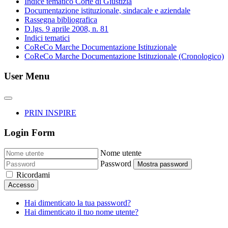
Indice tematico Corte di Giustizia
Documentazione istituzionale, sindacale e aziendale
Rassegna bibliografica
D.lgs. 9 aprile 2008, n. 81
Indici tematici
CoReCo Marche Documentazione Istituzionale
CoReCo Marche Documentazione Istituzionale (Cronologico)
User Menu
PRIN INSPIRE
Login Form
Nome utente
Password
Mostra password
Ricordami
Accesso
Hai dimenticato la tua password?
Hai dimenticato il tuo nome utente?