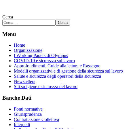
Cerca
Cerca
Menu
Home
Organizzazione
I Working Papers di Olympus
COVID-19 e sicurezza sul lavoro
Approfondimenti, Guide alla lettura e Rassegne
Modelli organizzativi e di gestione della sicurezza sul lavoro
Salute e sicurezza degli operatori della sicurezza
Newsletters
Siti su igiene e sicurezza del lavoro
Banche Dati
Fonti normative
Giurisprudenza
Contrattazione Collettiva
Interpelli