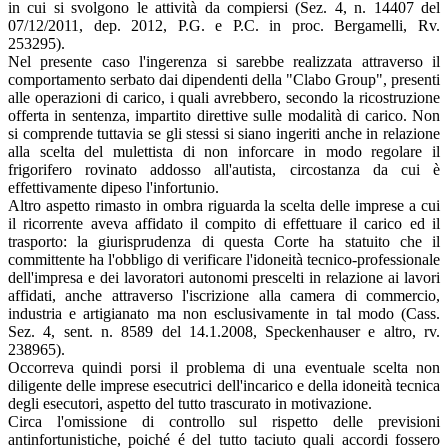
in cui si svolgono le attività da compiersi (Sez. 4, n. 14407 del
07/12/2011, dep. 2012, P.G. e P.C. in proc. Bergamelli, Rv.
253295).
Nel presente caso l'ingerenza si sarebbe realizzata attraverso il
comportamento serbato dai dipendenti della "Clabo Group", presenti
alle operazioni di carico, i quali avrebbero, secondo la ricostruzione
offerta in sentenza, impartito direttive sulle modalità di carico. Non
si comprende tuttavia se gli stessi si siano ingeriti anche in relazione
alla scelta del mulettista di non inforcare in modo regolare il
frigorifero rovinato addosso all'autista, circostanza da cui è
effettivamente dipeso l'infortunio.
Altro aspetto rimasto in ombra riguarda la scelta delle imprese a cui
il ricorrente aveva affidato il compito di effettuare il carico ed il
trasporto: la giurisprudenza di questa Corte ha statuito che il
committente ha l'obbligo di verificare l'idoneità tecnico-professionale
dell'impresa e dei lavoratori autonomi prescelti in relazione ai lavori
affidati, anche attraverso l'iscrizione alla camera di commercio,
industria e artigianato ma non esclusivamente in tal modo (Cass.
Sez. 4, sent. n. 8589 del 14.1.2008, Speckenhauser e altro, rv.
238965).
Occorreva quindi porsi il problema di una eventuale scelta non
diligente delle imprese esecutrici dell'incarico e della idoneità tecnica
degli esecutori, aspetto del tutto trascurato in motivazione.
Circa l'omissione di controllo sul rispetto delle previsioni
antinfortunistiche, poiché é del tutto taciuto quali accordi fossero