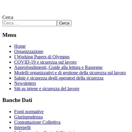
Cerca
Cerca
Menu
Home
Organizzazione
I Working Papers di Olympus
COVID-19 e sicurezza sul lavoro
Approfondimenti, Guide alla lettura e Rassegne
Modelli organizzativi e di gestione della sicurezza sul lavoro
Salute e sicurezza degli operatori della sicurezza
Newsletters
Siti su igiene e sicurezza del lavoro
Banche Dati
Fonti normative
Giurisprudenza
Contrattazione Collettiva
Interpelli