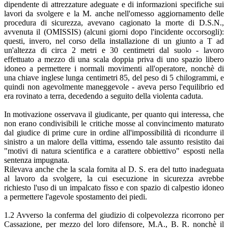
dipendente di attrezzature adeguate e di informazioni specifiche sui
lavori da svolgere e la M. anche nell'omesso aggiornamento delle
procedura di sicurezza, avevano cagionato la morte di D.S.N.,
avvenuta il (OMISSIS) (alcuni giorni dopo l'incidente occorsogli):
questi, invero, nel corso della installazione di un giunto a T ad
un'altezza di circa 2 metri e 30 centimetri dal suolo - lavoro
effettuato a mezzo di una scala doppia priva di uno spazio libero
idoneo a permettere i normali movimenti all'operatore, nonchè di
una chiave inglese lunga centimetri 85, del peso di 5 chilogrammi, e
quindi non agevolmente maneggevole - aveva perso l'equilibrio ed
era rovinato a terra, decedendo a seguito della violenta caduta.
In motivazione osservava il giudicante, per quanto qui interessa, che
non erano condivisibili le critiche mosse al convincimento maturato
dal giudice di prime cure in ordine all'impossibilità di ricondurre il
sinistro a un malore della vittima, essendo tale assunto resistito dai
"motivi di natura scientifica e a carattere obbiettivo" esposti nella
sentenza impugnata.
Rilevava anche che la scala fornita al D. S. era del tutto inadeguata
al lavoro da svolgere, la cui esecuzione in sicurezza avrebbe
richiesto l'uso di un impalcato fisso e con spazio di calpestio idoneo
a permettere l'agevole spostamento dei piedi.
1.2 Avverso la conferma del giudizio di colpevolezza ricorrono per
Cassazione, per mezzo del loro difensore, M.A., B. R. nonchè il