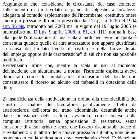
Aggiungono che, considerate le circostanze del caso concreto,
l'allestimento di un tavolato o piano di calpestio a un'altezza
adeguata al comodo espletamento dell'incombente, costituiva onere
ancor più pressante di quello prescritto dal
D.Lgs. n. 626 del 1994
artt. 36 bis
, introdotto nel 2003 ma in vigore dal 19 luglio 2005 (e
ora trasfuso nel
D.Lgs. 9 aprile 2008, n. 81
, art. 111), norma in base
alla quale l'utilizzazione di una scala a pioli per lavori in quota è
consentita quando quella di altre attrezzature non appare giustificata
"a causa del limitato livello di rischio e della breve durata
dell'impiego oppure delle caratteristiche" di siti che non sia possibile
modificare.
Evidenziano infine che, mentre la scala in uso al momento
dell'incidente era sicuramente a norma, l'istruttoria espletata aveva
dimostrato come le limitatissime dimensioni del locale non
consentissero il ricorso ad alcuno dei trabatelli in dotazione della
ditta;
2) insufficienza della motivazione in ordine alla riconducibilità del
sinistro a malore del lavoratore, pacificamente affetto da
arteriosclerosi dell'aorta nel tratto addominale, desumibile anche
dalle circostanze della caduta, avvenuta, come emerso dalla
compiuta istruttoria, senza opposizione di resistenza, senza
emissione di alcun grido e senza che fossero riscontrabili tracce di
scivolamento o di attrito della chiave prussiana sul tubo, nonchè nel
momento in cui la vittima non stava esercitando sforzi. Evidenziano