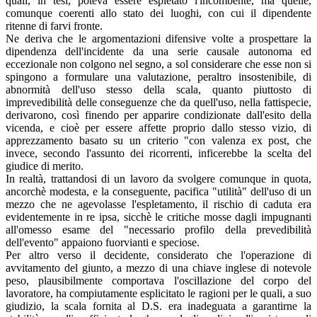
quali, in tesi, poteva essere espletato l'incombente, ma quelle,
comunque coerenti allo stato dei luoghi, con cui il dipendente
ritenne di farvi fronte.
Ne deriva che le argomentazioni difensive volte a prospettare la
dipendenza dell'incidente da una serie causale autonoma ed
eccezionale non colgono nel segno, a sol considerare che esse non si
spingono a formulare una valutazione, peraltro insostenibile, di
abnormità dell'uso stesso della scala, quanto piuttosto di
imprevedibilità delle conseguenze che da quell'uso, nella fattispecie,
derivarono, così finendo per apparire condizionate dall'esito della
vicenda, e cioè per essere affette proprio dallo stesso vizio, di
apprezzamento basato su un criterio "con valenza ex post, che
invece, secondo l'assunto dei ricorrenti, inficerebbe la scelta del
giudice di merito.
In realtà, trattandosi di un lavoro da svolgere comunque in quota,
ancorchè modesta, e la conseguente, pacifica "utilità" dell'uso di un
mezzo che ne agevolasse l'espletamento, il rischio di caduta era
evidentemente in re ipsa, sicchè le critiche mosse dagli impugnanti
all'omesso esame del "necessario profilo della prevedibilità
dell'evento" appaiono fuorvianti e speciose.
Per altro verso il decidente, considerato che l'operazione di
avvitamento del giunto, a mezzo di una chiave inglese di notevole
peso, plausibilmente comportava l'oscillazione del corpo del
lavoratore, ha compiutamente esplicitato le ragioni per le quali, a suo
giudizio, la scala fornita al D.S. era inadeguata a garantirne la