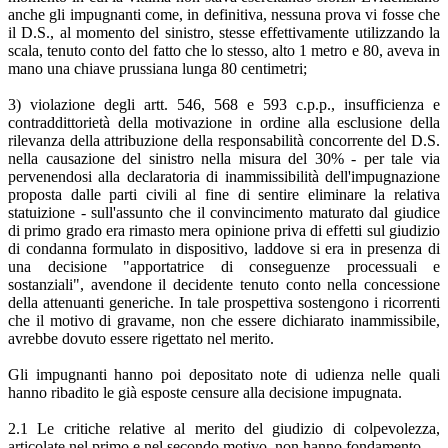
anche gli impugnanti come, in definitiva, nessuna prova vi fosse che
il D.S., al momento del sinistro, stesse effettivamente utilizzando la
scala, tenuto conto del fatto che lo stesso, alto 1 metro e 80, aveva in
mano una chiave prussiana lunga 80 centimetri;
3) violazione degli artt. 546, 568 e 593 c.p.p., insufficienza e
contraddittorietà della motivazione in ordine alla esclusione della
rilevanza della attribuzione della responsabilità concorrente del D.S.
nella causazione del sinistro nella misura del 30% - per tale via
pervenendosi alla declaratoria di inammissibilità dell'impugnazione
proposta dalle parti civili al fine di sentire eliminare la relativa
statuizione - sull'assunto che il convincimento maturato dal giudice
di primo grado era rimasto mera opinione priva di effetti sul giudizio
di condanna formulato in dispositivo, laddove si era in presenza di
una decisione "apportatrice di conseguenze processuali e
sostanziali", avendone il decidente tenuto conto nella concessione
della attenuanti generiche. In tale prospettiva sostengono i ricorrenti
che il motivo di gravame, non che essere dichiarato inammissibile,
avrebbe dovuto essere rigettato nel merito.
Gli impugnanti hanno poi depositato note di udienza nelle quali
hanno ribadito le già esposte censure alla decisione impugnata.
2.1 Le critiche relative al merito del giudizio di colpevolezza,
articolate nel primo e nel secondo motivo, non hanno fondamento.