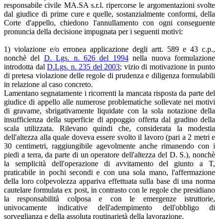
responsabile civile MA.SA s.r.l. ripercorse le argomentazioni svolte
dal giudice di prime cure e quelle, sostanzialmente conformi, della
Corte d'appello, chiedono l'annullamento con ogni conseguente
pronuncia della decisione impugnata per i seguenti motivi:
1) violazione e/o erronea applicazione degli artt. 589 e 43 c.p.,
nonchè del
D. Lgs. n. 626 del 1994
nella nuova formulazione
introdotta dal
D.Lgs. n. 235 del 2003
; vizio di motivazione in punto
di pretesa violazione delle regole di prudenza e diligenza formulabili
in relazione al caso concreto.
Lamentano segnatamente i ricorrenti la mancata risposta da parte del
giudice di appello alle numerose problematiche sollevate nei motivi
di gravame, sbrigativamente liquidate con la sola notazione della
insufficienza della superficie di appoggio offerta dal gradino della
scala utilizzata. Rilevano quindi che, considerata la modestia
dell'altezza alla quale doveva essere svolto il lavoro (pari a 2 metri e
30 centimetri, raggiungibile agevolmente anche rimanendo con i
piedi a terra, da parte di un operatore dell'altezza del D. S.), nonchè
la semplicità dell'operazione di avvitamento del giunto a T,
praticabile in pochi secondi e con una sola mano, l'affermazione
della loro colpevolezza appariva effettuata sulla base di una norma
cautelare formulata ex post, in contrasto con le regole che presidiano
la responsabilità colposa e con le emergenze istruttorie,
univocamente indicative dell'adempimento dell'obbligo di
sorveglianza e della assoluta routinarietà della lavorazione.