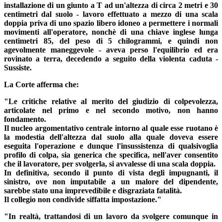
installazione di un giunto a T ad un'altezza di circa 2 metri e 30
centimetri dal suolo - lavoro effettuato a mezzo di una scala
doppia priva di uno spazio libero idoneo a permettere i normali
movimenti all'operatore, nonchè di una chiave inglese lunga
centimetri 85, del peso di 5 chilogrammi, e quindi non
agevolmente maneggevole - aveva perso l'equilibrio ed era
rovinato a terra, decedendo a seguito della violenta caduta -
Sussiste.
La Corte afferma che:
"Le critiche relative al merito del giudizio di colpevolezza,
articolate nel primo e nel secondo motivo, non hanno
fondamento.
Il nucleo argomentativo centrale intorno al quale esse ruotano è
la modestia dell'altezza dal suolo alla quale doveva essere
eseguita l'operazione e dunque l'insussistenza di qualsivoglia
profilo di colpa, sia generica che specifica, nell'aver consentito
che il lavoratore, per svolgerla, si avvalesse di una scala doppia.
In definitiva, secondo il punto di vista degli impugnanti, il
sinistro, ove non imputabile a un malore del dipendente,
sarebbe stato una imprevedibile e disgraziata fatalità.
Il collegio non condivide siffatta impostazione."
"In realtà, trattandosi di un lavoro da svolgere comunque in