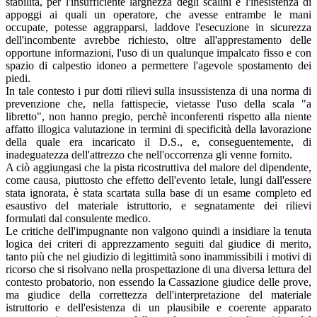
stabilità, per l'insufficiente larghezza degli scalini e l'inesistenza di
appoggi ai quali un operatore, che avesse entrambe le mani
occupate, potesse aggrapparsi, laddove l'esecuzione in sicurezza
dell'incombente avrebbe richiesto, oltre all'apprestamento delle
opportune informazioni, l'uso di un qualunque impalcato fisso e con
spazio di calpestio idoneo a permettere l'agevole spostamento dei
piedi.
In tale contesto i pur dotti rilievi sulla insussistenza di una norma di
prevenzione che, nella fattispecie, vietasse l'uso della scala "a
libretto", non hanno pregio, perchè inconferenti rispetto alla niente
affatto illogica valutazione in termini di specificità della lavorazione
della quale era incaricato il D.S., e, conseguentemente, di
inadeguatezza dell'attrezzo che nell'occorrenza gli venne fornito.
A ciò aggiungasi che la pista ricostruttiva del malore del dipendente,
come causa, piuttosto che effetto dell'evento letale, lungi dall'essere
stata ignorata, è stata scartata sulla base di un esame completo ed
esaustivo del materiale istruttorio, e segnatamente dei rilievi
formulati dal consulente medico.
Le critiche dell'impugnante non valgono quindi a insidiare la tenuta
logica dei criteri di apprezzamento seguiti dal giudice di merito,
tanto più che nel giudizio di legittimità sono inammissibili i motivi di
ricorso che si risolvano nella prospettazione di una diversa lettura del
contesto probatorio, non essendo la Cassazione giudice delle prove,
ma giudice della correttezza dell'interpretazione del materiale
istruttorio e dell'esistenza di un plausibile e coerente apparato