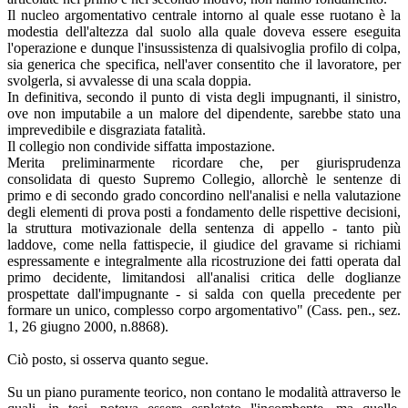
Il nucleo argomentativo centrale intorno al quale esse ruotano è la
modestia dell'altezza dal suolo alla quale doveva essere eseguita
l'operazione e dunque l'insussistenza di qualsivoglia profilo di colpa,
sia generica che specifica, nell'aver consentito che il lavoratore, per
svolgerla, si avvalesse di una scala doppia.
In definitiva, secondo il punto di vista degli impugnanti, il sinistro,
ove non imputabile a un malore del dipendente, sarebbe stato una
imprevedibile e disgraziata fatalità.
Il collegio non condivide siffatta impostazione.
Merita preliminarmente ricordare che, per giurisprudenza
consolidata di questo Supremo Collegio, allorchè le sentenze di
primo e di secondo grado concordino nell'analisi e nella valutazione
degli elementi di prova posti a fondamento delle rispettive decisioni,
la struttura motivazionale della sentenza di appello - tanto più
laddove, come nella fattispecie, il giudice del gravame si richiami
espressamente e integralmente alla ricostruzione dei fatti operata dal
primo decidente, limitandosi all'analisi critica delle doglianze
prospettate dall'impugnante - si salda con quella precedente per
formare un unico, complesso corpo argomentativo" (Cass. pen., sez.
1, 26 giugno 2000, n.8868).
Ciò posto, si osserva quanto segue.
Su un piano puramente teorico, non contano le modalità attraverso le