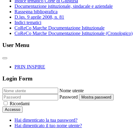
Indice tematico Corte di Giustizia
Documentazione istituzionale, sindacale e aziendale
Rassegna bibliografica
D.lgs. 9 aprile 2008, n. 81
Indici tematici
CoReCo Marche Documentazione Istituzionale
CoReCo Marche Documentazione Istituzionale (Cronologico)
User Menu
PRIN INSPIRE
Login Form
Nome utente
Password
Mostra password
Ricordami
Accesso
Hai dimenticato la tua password?
Hai dimenticato il tuo nome utente?