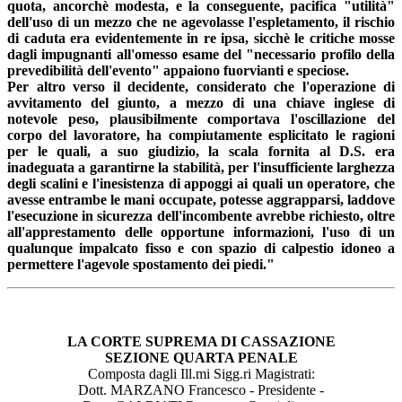
quota, ancorchè modesta, e la conseguente, pacifica "utilità"
dell'uso di un mezzo che ne agevolasse l'espletamento, il rischio
di caduta era evidentemente in re ipsa, sicchè le critiche mosse
dagli impugnanti all'omesso esame del "necessario profilo della
prevedibilità dell'evento" appaiono fuorvianti e speciose.
Per altro verso il decidente, considerato che l'operazione di
avvitamento del giunto, a mezzo di una chiave inglese di
notevole peso, plausibilmente comportava l'oscillazione del
corpo del lavoratore, ha compiutamente esplicitato le ragioni
per le quali, a suo giudizio, la scala fornita al D.S. era
inadeguata a garantirne la stabilità, per l'insufficiente larghezza
degli scalini e l'inesistenza di appoggi ai quali un operatore, che
avesse entrambe le mani occupate, potesse aggrapparsi, laddove
l'esecuzione in sicurezza dell'incombente avrebbe richiesto, oltre
all'apprestamento delle opportune informazioni, l'uso di un
qualunque impalcato fisso e con spazio di calpestio idoneo a
permettere l'agevole spostamento dei piedi."
LA CORTE SUPREMA DI CASSAZIONE
SEZIONE QUARTA PENALE
Composta dagli Ill.mi Sigg.ri Magistrati:
Dott. MARZANO Francesco - Presidente -