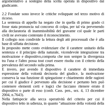
argomentativo a sostegno della scelta operata in dispositivo dal
giudicante.
2.2 Fondate sono invece le critiche sviluppate nel terzo motivo di
ricorso.
La sentenza di appello ha negato che in quella di primo grado ci
fosse stata pronuncia sul concorso di colpa, per tal via pervenendo
alla declaratoria di inammissibilità del gravame col quale le parti
civili ne avevano contestato il riconoscimento.
Il collegio non condivide la lettura degli atti processuali che è alla
base di siffatta decisione.
In proposito mette conto evidenziare che il carattere unitario della
sentenza e il principio della naturale, vicendevole integrazione tra
motivazione e dispositivo,comporta che non sempre la divergenza
tra l'una e l'altro possa tout court essere risolta con il criterio della
prevalenza del secondo sulla prima.
E invero, pur avendo il dispositivo il carattere di immediata
espressione della volontà decisoria del giudice, la motivazione
conserva la sua funzione di spiegazione e chiarimento delle ragioni
per cui il giudice è pervenuto alla decisione e pertanto ben può
contenere elementi certi e logici che facciano ritenere errato il
dispositivo o parte di esso (confr. Cass. pen., sez. 4, 13 dicembre
2004, n.7643).
Nella fattispecie alla secca operatività del criterio per cui il
dispositivo letto in udienza, in quanto "attuazione della volontà della