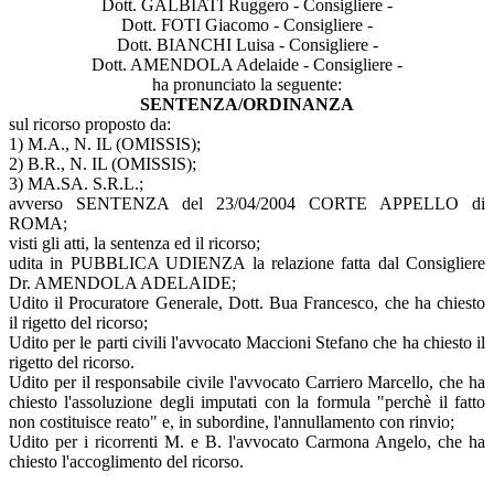
Dott. GALBIATI Ruggero - Consigliere -
Dott. FOTI Giacomo - Consigliere -
Dott. BIANCHI Luisa - Consigliere -
Dott. AMENDOLA Adelaide - Consigliere -
ha pronunciato la seguente:
SENTENZA/ORDINANZA
sul ricorso proposto da:
1) M.A., N. IL (OMISSIS);
2) B.R., N. IL (OMISSIS);
3) MA.SA. S.R.L.;
avverso SENTENZA del 23/04/2004 CORTE APPELLO di
ROMA;
visti gli atti, la sentenza ed il ricorso;
udita in PUBBLICA UDIENZA la relazione fatta dal Consigliere
Dr. AMENDOLA ADELAIDE;
Udito il Procuratore Generale, Dott. Bua Francesco, che ha chiesto
il rigetto del ricorso;
Udito per le parti civili l'avvocato Maccioni Stefano che ha chiesto il
rigetto del ricorso.
Udito per il responsabile civile l'avvocato Carriero Marcello, che ha
chiesto l'assoluzione degli imputati con la formula "perchè il fatto
non costituisce reato" e, in subordine, l'annullamento con rinvio;
Udito per i ricorrenti M. e B. l'avvocato Carmona Angelo, che ha
chiesto l'accoglimento del ricorso.