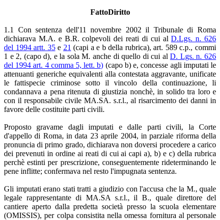
FattoDiritto
1.1 Con sentenza dell'11 novembre 2002 il Tribunale di Roma
dichiarava M.A. e B.R. colpevoli dei reati di cui al
D.Lgs. n. 626
del 1994 artt. 35
e
21
(capi a e b della rubrica), art. 589 c.p., commi
1 e 2, (capo d), e la sola M. anche di quello di cui al
D. Lgs. n. 626
del 1994 art. 4 comma 5, lett. b)
(capo b) e, concesse agli imputati le
attenuanti generiche equivalenti alla contestata aggravante, unificate
le fattispecie criminose sotto il vincolo della continuazione, li
condannava a pena ritenuta di giustizia nonchè, in solido tra loro e
con il responsabile civile MA.SA. s.r.l., al risarcimento dei danni in
favore delle costituite parti civili.
Proposto gravame dagli imputati e dalle parti civili, la Corte
d'appello di Roma, in data 23 aprile 2004, in parziale riforma della
pronuncia di primo grado, dichiarava non doversi procedere a carico
dei prevenuti in ordine ai reati di cui ai capi a), b) e c) della rubrica
perchè estinti per prescrizione, conseguentemente rideterminando le
pene inflitte; confermava nel resto l'impugnata sentenza.
Gli imputati erano stati tratti a giudizio con l'accusa che la M., quale
legale rappresentante di MA.SA s.r.l., il B., quale direttore del
cantiere aperto dalla predetta società presso la scuola elementare
(OMISSIS), per colpa consistita nella omessa fornitura al personale