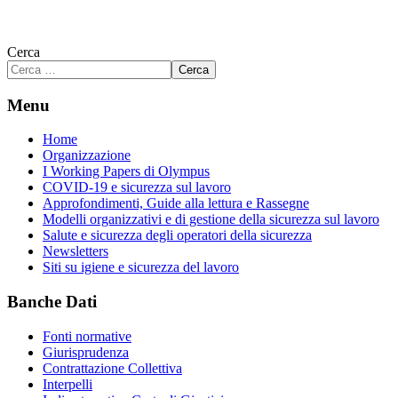
Cerca
Cerca
Menu
Home
Organizzazione
I Working Papers di Olympus
COVID-19 e sicurezza sul lavoro
Approfondimenti, Guide alla lettura e Rassegne
Modelli organizzativi e di gestione della sicurezza sul lavoro
Salute e sicurezza degli operatori della sicurezza
Newsletters
Siti su igiene e sicurezza del lavoro
Banche Dati
Fonti normative
Giurisprudenza
Contrattazione Collettiva
Interpelli