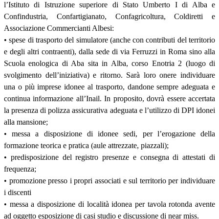
l’Istituto di Istruzione superiore di Stato Umberto I di Alba e
Confindustria, Confartigianato, Confagricoltura, Coldiretti e
Associazione Commercianti Albesi:
• spese di trasporto del simulatore (anche con contributi del territorio
e degli altri contraenti), dalla sede di via Ferruzzi in Roma sino alla
Scuola enologica di Aba sita in Alba, corso Enotria 2 (luogo di
svolgimento dell’iniziativa) e ritorno. Sarà loro onere individuare
una o più imprese idonee al trasporto, dandone sempre adeguata e
continua informazione all’Inail. In proposito, dovrà essere accertata
la presenza di polizza assicurativa adeguata e l’utilizzo di DPI idonei
alla mansione;
• messa a disposizione di idonee sedi, per l’erogazione della
formazione teorica e pratica (aule attrezzate, piazzali);
• predisposizione del registro presenze e consegna di attestati di
frequenza;
• promozione presso i propri associati e sul territorio per individuare
i discenti
• messa a disposizione di località idonea per tavola rotonda avente
ad oggetto esposizione di casi studio e discussione di near miss.