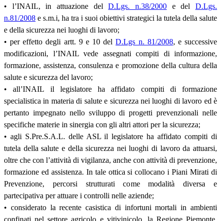
• l’INAIL, in attuazione del
D.Lgs. n.38/2000
e del
D.Lgs.
n.81/2008
e s.m.i, ha tra i suoi obiettivi strategici la tutela della salute
e della sicurezza nei luoghi di lavoro;
• per effetto degli artt. 9 e 10 del
D.Lgs n. 81/2008
, e successive
modificazioni, l’INAIL vede assegnati compiti di informazione,
formazione, assistenza, consulenza e promozione della cultura della
salute e sicurezza del lavoro;
• all’INAIL il legislatore ha affidato compiti di formazione
specialistica in materia di salute e sicurezza nei luoghi di lavoro ed è
pertanto impegnato nello sviluppo di progetti prevenzionali nelle
specifiche materie in sinergia con gli altri attori per la sicurezza;
• agli S.Pre.S.A.L. delle ASL il legislatore ha affidato compiti di
tutela della salute e della sicurezza nei luoghi di lavoro da attuarsi,
oltre che con l’attività di vigilanza, anche con attività di prevenzione,
formazione ed assistenza. In tale ottica si collocano i Piani Mirati di
Prevenzione, percorsi strutturati come modalità diversa e
partecipativa per attuare i controlli nelle aziende;
• considerato la recente casistica di infortuni mortali in ambienti
confinati nel settore agricolo e vitivinicolo, la Regione Piemonte,