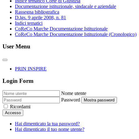
Indice tematico Corte di Giustizia
Documentazione istituzionale, sindacale e aziendale
Rassegna bibliografica
D.lgs. 9 aprile 2008, n. 81
Indici tematici
CoReCo Marche Documentazione Istituzionale
CoReCo Marche Documentazione Istituzionale (Cronologico)
User Menu
PRIN INSPIRE
Login Form
Nome utente
Password
Mostra password
Ricordami
Accesso
Hai dimenticato la tua password?
Hai dimenticato il tuo nome utente?