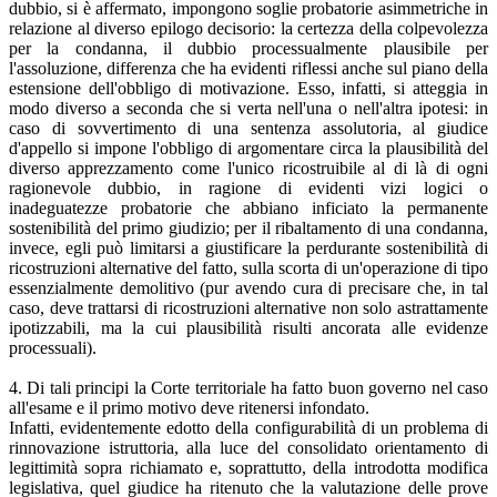
dubbio, si è affermato, impongono soglie probatorie asimmetriche in
relazione al diverso epilogo decisorio: la certezza della colpevolezza
per la condanna, il dubbio processualmente plausibile per
l'assoluzione, differenza che ha evidenti riflessi anche sul piano della
estensione dell'obbligo di motivazione. Esso, infatti, si atteggia in
modo diverso a seconda che si verta nell'una o nell'altra ipotesi: in
caso di sovvertimento di una sentenza assolutoria, al giudice
d'appello si impone l'obbligo di argomentare circa la plausibilità del
diverso apprezzamento come l'unico ricostruibile al di là di ogni
ragionevole dubbio, in ragione di evidenti vizi logici o
inadeguatezze probatorie che abbiano inficiato la permanente
sostenibilità del primo giudizio; per il ribaltamento di una condanna,
invece, egli può limitarsi a giustificare la perdurante sostenibilità di
ricostruzioni alternative del fatto, sulla scorta di un'operazione di tipo
essenzialmente demolitivo (pur avendo cura di precisare che, in tal
caso, deve trattarsi di ricostruzioni alternative non solo astrattamente
ipotizzabili, ma la cui plausibilità risulti ancorata alle evidenze
processuali).
4. Di tali principi la Corte territoriale ha fatto buon governo nel caso
all'esame e il primo motivo deve ritenersi infondato.
Infatti, evidentemente edotto della configurabilità di un problema di
rinnovazione istruttoria, alla luce del consolidato orientamento di
legittimità sopra richiamato e, soprattutto, della introdotta modifica
legislativa, quel giudice ha ritenuto che la valutazione delle prove