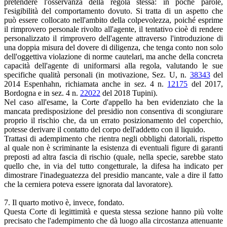
pretendere l'osservanza della regola stessa: in poche parole,
l'esigibilità del comportamento dovuto. Si tratta di un aspetto che
può essere collocato nell'ambito della colpevolezza, poiché esprime
il rimprovero personale rivolto all'agente, il tentativo cioè di rendere
personalizzato il rimprovero dell'agente attraverso l'introduzione di
una doppia misura del dovere di diligenza, che tenga conto non solo
dell'oggettiva violazione di norme cautelari, ma anche della concreta
capacità dell'agente di uniformarsi alla regola, valutando le sue
specifiche qualità personali (in motivazione, Sez. U, n.
38343
del
2014 Espenhahn, richiamata anche in sez. 4 n.
12175
del 2017,
Bordogna e in sez. 4 n.
22022
del 2018 Tupini).
Nel caso all'esame, la Corte d'appello ha ben evidenziato che la
mancata predisposizione del presidio non consentiva di scongiurare
proprio il rischio che, da un errato posizionamento del coperchio,
potesse derivare il contatto del corpo dell'addetto con il liquido.
Trattasi di adempimento che rientra negli obblighi datoriali, rispetto
al quale non è scriminante la esistenza di eventuali figure di garanti
preposti ad altra fascia di rischio (quale, nella specie, sarebbe stato
quello che, in via del tutto congetturale, la difesa ha indicato per
dimostrare l'inadeguatezza del presidio mancante, vale a dire il fatto
che la cerniera poteva essere ignorata dal lavoratore).
7. Il quarto motivo è, invece, fondato.
Questa Corte di legittimità e questa stessa sezione hanno più volte
precisato che l'adempimento che dà luogo alla circostanza attenuante