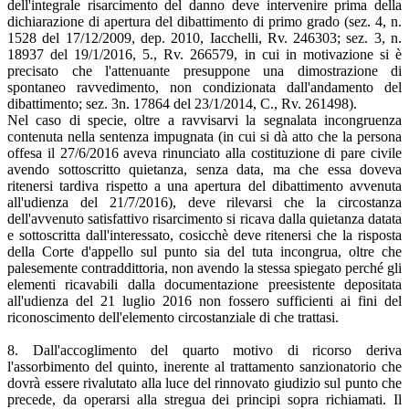
dell'integrale risarcimento del danno deve intervenire prima della
dichiarazione di apertura del dibattimento di primo grado (sez. 4, n.
1528 del 17/12/2009, dep. 2010, Iacchelli, Rv. 246303; sez. 3, n.
18937 del 19/1/2016, 5., Rv. 266579, in cui in motivazione si è
precisato che l'attenuante presuppone una dimostrazione di
spontaneo ravvedimento, non condizionata dall'andamento del
dibattimento; sez. 3n. 17864 del 23/1/2014, C., Rv. 261498).
Nel caso di specie, oltre a ravvisarvi la segnalata incongruenza
contenuta nella sentenza impugnata (in cui si dà atto che la persona
offesa il 27/6/2016 aveva rinunciato alla costituzione di pare civile
avendo sottoscritto quietanza, senza data, ma che essa doveva
ritenersi tardiva rispetto a una apertura del dibattimento avvenuta
all'udienza del 21/7/2016), deve rilevarsi che la circostanza
dell'avvenuto satisfattivo risarcimento si ricava dalla quietanza datata
e sottoscritta dall'interessato, cosicchè deve ritenersi che la risposta
della Corte d'appello sul punto sia del tuta incongrua, oltre che
palesemente contraddittoria, non avendo la stessa spiegato perché gli
elementi ricavabili dalla documentazione preesistente depositata
all'udienza del 21 luglio 2016 non fossero sufficienti ai fini del
riconoscimento dell'elemento circostanziale di che trattasi.
8. Dall'accoglimento del quarto motivo di ricorso deriva
l'assorbimento del quinto, inerente al trattamento sanzionatorio che
dovrà essere rivalutato alla luce del rinnovato giudizio sul punto che
precede, da operarsi alla stregua dei principi sopra richiamati. Il