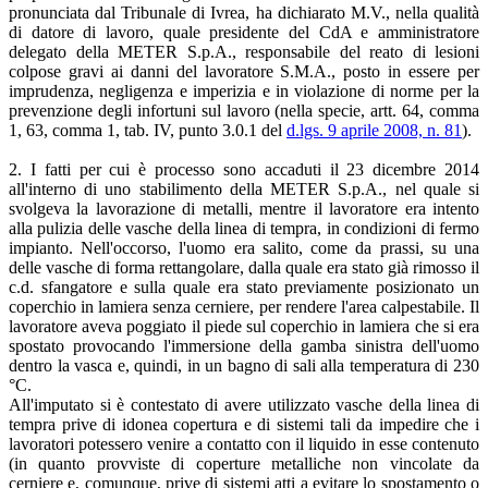
pronunciata dal Tribunale di Ivrea, ha dichiarato M.V., nella qualità
di datore di lavoro, quale presidente del CdA e amministratore
delegato della METER S.p.A., responsabile del reato di lesioni
colpose gravi ai danni del lavoratore S.M.A., posto in essere per
imprudenza, negligenza e imperizia e in violazione di norme per la
prevenzione degli infortuni sul lavoro (nella specie, artt. 64, comma
1, 63, comma 1, tab. IV, punto 3.0.1 del
d.lgs. 9 aprile 2008, n. 81
).
2. I fatti per cui è processo sono accaduti il 23 dicembre 2014
all'interno di uno stabilimento della METER S.p.A., nel quale si
svolgeva la lavorazione di metalli, mentre il lavoratore era intento
alla pulizia delle vasche della linea di tempra, in condizioni di fermo
impianto. Nell'occorso, l'uomo era salito, come da prassi, su una
delle vasche di forma rettangolare, dalla quale era stato già rimosso il
c.d. sfangatore e sulla quale era stato previamente posizionato un
coperchio in lamiera senza cerniere, per rendere l'area calpestabile. Il
lavoratore aveva poggiato il piede sul coperchio in lamiera che si era
spostato provocando l'immersione della gamba sinistra dell'uomo
dentro la vasca e, quindi, in un bagno di sali alla temperatura di 230
°C.
All'imputato si è contestato di avere utilizzato vasche della linea di
tempra prive di idonea copertura e di sistemi tali da impedire che i
lavoratori potessero venire a contatto con il liquido in esse contenuto
(in quanto provviste di coperture metalliche non vincolate da
cerniere e, comunque, prive di sistemi atti a evitare lo spostamento o