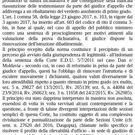
probatorio di natura dichiarativa e alle conseguenze della mancata
riassunzione delle testimonianze da parte del giudice d'appello che
addivenga a un ribaltamento del verdetto assolutorio di primo grado.
L'art. 1 comma 58, della legge 23 giugno 2017, n. 103, in vigore dal
3 agosto 2017, ha inserito all'art. 603 del codice di rito il comma 3-
bis, in base al quale, nel caso di appello del pubblico ministero
contro una sentenza di proscioglimento per motivi attinenti alla
valutazione della prova dichiarativa, il giudice dispone la
rinnovazione dell'istruzione dibattimentale.
Il principio recepito dalla norma costituisce il precipitato di un
percorso già avviato dalla giurisprudenza di legittimità - all'indomani
della sentenza della Corte E.D.U. 5/7/2011 nel caso Dan e/
Moldavia - secondo cui, in caso di reformatio in peius da parte del
giudice d'appello, questi ha l'obbligo di rinnovare l'istruttoria e di
escutere nuovamente i dichiaranti, qualora valuti diversamente la
loro attendibilità rispetto a quanto ritenuto in primo grado (ex multis,
sez. 5 n. 29827 del 13/3/2015, Rv. 265139; sez. 6, n. 44084 del
23/9/2014, Rv. 260623; sez. 3 n. 11658 del 24/2/2015, Rv. 262985).
Il principio era stato dapprima interpretato in maniera non assoluta,
essendosi di volta in volta ravvisati alcuni contemperamenti e la
questione, a fronte di talune divergenti interpretazioni delle sezioni
semplici di questa Corte, ha costituito oggetto di una complessiva
rivisitazione e puntualizzazione da parte delle Sezioni Unite (cfr.
sent. n. 27620 del 2016, Dasgupta), chiamate nello specifico a
risolvere il profilo della rilevabilità d'ufficio - in sede di giudizio di