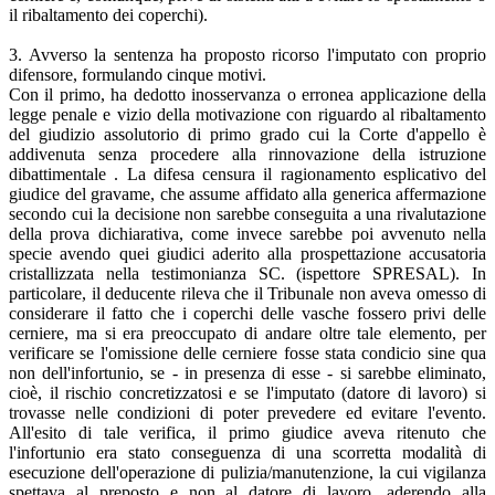
il ribaltamento dei coperchi).
3. Avverso la sentenza ha proposto ricorso l'imputato con proprio
difensore, formulando cinque motivi.
Con il primo, ha dedotto inosservanza o erronea applicazione della
legge penale e vizio della motivazione con riguardo al ribaltamento
del giudizio assolutorio di primo grado cui la Corte d'appello è
addivenuta senza procedere alla rinnovazione della istruzione
dibattimentale . La difesa censura il ragionamento esplicativo del
giudice del gravame, che assume affidato alla generica affermazione
secondo cui la decisione non sarebbe conseguita a una rivalutazione
della prova dichiarativa, come invece sarebbe poi avvenuto nella
specie avendo quei giudici aderito alla prospettazione accusatoria
cristallizzata nella testimonianza SC. (ispettore SPRESAL). In
particolare, il deducente rileva che il Tribunale non aveva omesso di
considerare il fatto che i coperchi delle vasche fossero privi delle
cerniere, ma si era preoccupato di andare oltre tale elemento, per
verificare se l'omissione delle cerniere fosse stata condicio sine qua
non dell'infortunio, se - in presenza di esse - si sarebbe eliminato,
cioè, il rischio concretizzatosi e se l'imputato (datore di lavoro) si
trovasse nelle condizioni di poter prevedere ed evitare l'evento.
All'esito di tale verifica, il primo giudice aveva ritenuto che
l'infortunio era stato conseguenza di una scorretta modalità di
esecuzione dell'operazione di pulizia/manutenzione, la cui vigilanza
spettava al preposto e non al datore di lavoro, aderendo alla