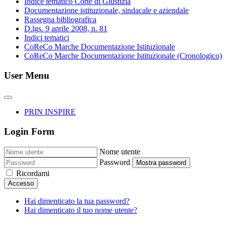
Indice tematico Corte di Giustizia
Documentazione istituzionale, sindacale e aziendale
Rassegna bibliografica
D.lgs. 9 aprile 2008, n. 81
Indici tematici
CoReCo Marche Documentazione Istituzionale
CoReCo Marche Documentazione Istituzionale (Cronologico)
User Menu
PRIN INSPIRE
Login Form
Nome utente
Password
Mostra password
Ricordami
Accesso
Hai dimenticato la tua password?
Hai dimenticato il tuo nome utente?