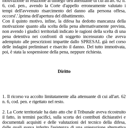
motivazione in relazione al diniego dell'attenuante di cui all'art. 62 n.
6, cod. pen., avendo la Corte d'appello erroneamente valutato i
tempi dell'avvenuto risarcimento del danno alla persona offesa,
occorsi'.'.ìprima dell'apertura del dibattimento.
Con il quinto motivo, infine, la difesa ha dedotto mancanza della
motivazione quanto alla scelta della pena alternativamente prevista,
non avendo i giudici territoriali indicato le ragioni della scelta di una
pena detentiva nei confronti di soggetto incensurato che aveva
adempiuto alle prescrizioni impartite dallo SPRESAL già nel corso
delle indagini preliminari e risarcito il danno. Del tutto immotivata,
poi, è stata la sospensione della pena, neppure richiesta.
Diritto
1. Il ricorso va accolto limitatamente alla attenuante di cui all'art. 62
n. 6, cod. pen. e rigettato nel resto.
2. La Corte territoriale ha dato atto che il Tribunale aveva ricostruito
il fatto, in termini pacifici, sulla scorta dei contributi dichiarativi e
documentali acquisiti e delle valutazioni del tecnico della difesa,
dalle quali aveva inferito l'esistenza di una spiegazione alternativa