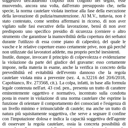
soggettivo dell'addebito colposo non colgono nel segno, esse
muovendo, ancora una volta, dall'errato presupposto che, nella
specie, la norma cautelare violata inerisse alla fase della esecuzione
della lavorazione di pulizia/manutenzione. Al M.V., tuttavia, non è
stato contestato, come sembra affermarsi in ricorso, di non aver
vigilato sulle fasi esecutive della lavorazione, bensì di non aver
predisposto uno specifico presidio di sicurezza (cerniere o altro
strumento che garantisse la inamovibilità della copertura dei serbatoi
durante l'utilizzo di essa come piano di calpestio), del quale le
vasche e le relative coperture erano certamente prive, non già perché
non utilizzate dai lavoratori addette, ma proprio perché inesistenti.
Inutile, dunque, invocare il principio di colpevolezza e evidenziarne
la violazione da parte del giudice del gravame: esso certamente
impone, nella materia in esame, anche la verifica in concreto della
prevedibilità ed evitabilità dell'evento dannoso che la regola
cautelare violata mira a prevenire (sez. 4, n.32216 del 20/6/2018,
Capobianco, Rv. 273568, cit.). La colpa, infatti, in base alla formula
legale contenuta nell'art. 43 cod. pen., presenta un tratto di carattere
eminentemente oggettivo e normativo, incentrato sulla condotta
posta in essere in violazione di una norma cautelare che esprime la
funzione di orientare il comportamento dei consociati e l'esigenza di
un livello minimo e irrinunciabile di cautele; ma anche un tratto di
natura più squisitamente soggettiva, che serve a segnare il confine
con l'imputazione dolosa e indica la capacità soggettiva dell'agente
di osservare la regola cautelare, ossia la concreta possibilità di