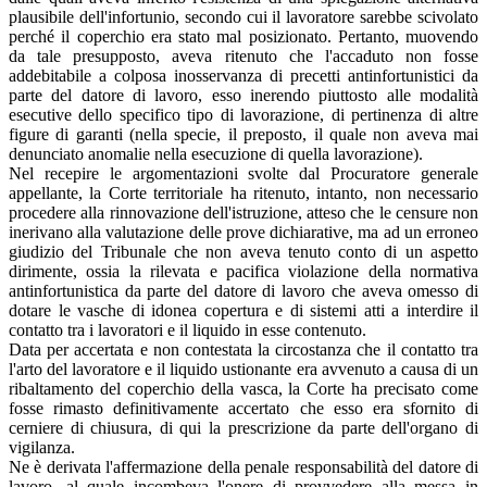
plausibile dell'infortunio, secondo cui il lavoratore sarebbe scivolato
perché il coperchio era stato mal posizionato. Pertanto, muovendo
da tale presupposto, aveva ritenuto che l'accaduto non fosse
addebitabile a colposa inosservanza di precetti antinfortunistici da
parte del datore di lavoro, esso inerendo piuttosto alle modalità
esecutive dello specifico tipo di lavorazione, di pertinenza di altre
figure di garanti (nella specie, il preposto, il quale non aveva mai
denunciato anomalie nella esecuzione di quella lavorazione).
Nel recepire le argomentazioni svolte dal Procuratore generale
appellante, la Corte territoriale ha ritenuto, intanto, non necessario
procedere alla rinnovazione dell'istruzione, atteso che le censure non
inerivano alla valutazione delle prove dichiarative, ma ad un erroneo
giudizio del Tribunale che non aveva tenuto conto di un aspetto
dirimente, ossia la rilevata e pacifica violazione della normativa
antinfortunistica da parte del datore di lavoro che aveva omesso di
dotare le vasche di idonea copertura e di sistemi atti a interdire il
contatto tra i lavoratori e il liquido in esse contenuto.
Data per accertata e non contestata la circostanza che il contatto tra
l'arto del lavoratore e il liquido ustionante era avvenuto a causa di un
ribaltamento del coperchio della vasca, la Corte ha precisato come
fosse rimasto definitivamente accertato che esso era sfornito di
cerniere di chiusura, di qui la prescrizione da parte dell'organo di
vigilanza.
Ne è derivata l'affermazione della penale responsabilità del datore di
lavoro, al quale incombeva l'onere di provvedere alla messa in