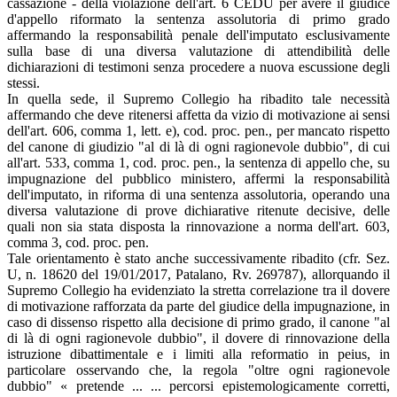
cassazione - della violazione dell'art. 6 CEDU per avere il giudice
d'appello riformato la sentenza assolutoria di primo grado
affermando la responsabilità penale dell'imputato esclusivamente
sulla base di una diversa valutazione di attendibilità delle
dichiarazioni di testimoni senza procedere a nuova escussione degli
stessi.
In quella sede, il Supremo Collegio ha ribadito tale necessità
affermando che deve ritenersi affetta da vizio di motivazione ai sensi
dell'art. 606, comma 1, lett. e), cod. proc. pen., per mancato rispetto
del canone di giudizio "al di là di ogni ragionevole dubbio", di cui
all'art. 533, comma 1, cod. proc. pen., la sentenza di appello che, su
impugnazione del pubblico ministero, affermi la responsabilità
dell'imputato, in riforma di una sentenza assolutoria, operando una
diversa valutazione di prove dichiarative ritenute decisive, delle
quali non sia stata disposta la rinnovazione a norma dell'art. 603,
comma 3, cod. proc. pen.
Tale orientamento è stato anche successivamente ribadito (cfr. Sez.
U, n. 18620 del 19/01/2017, Patalano, Rv. 269787), allorquando il
Supremo Collegio ha evidenziato la stretta correlazione tra il dovere
di motivazione rafforzata da parte del giudice della impugnazione, in
caso di dissenso rispetto alla decisione di primo grado, il canone "al
di là di ogni ragionevole dubbio", il dovere di rinnovazione della
istruzione dibattimentale e i limiti alla reformatio in peius, in
particolare osservando che, la regola "oltre ogni ragionevole
dubbio" « pretende ... ... percorsi epistemologicamente corretti,