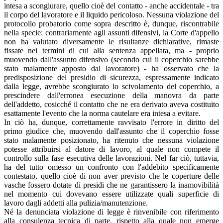
intesa a scongiurare, quello cioè del contatto - anche accidentale - tra
il corpo del lavoratore e il liquido pericoloso. Nessuna violazione del
protocollo probatorio come sopra descritto è, dunque, riscontrabile
nella specie: contrariamente agli assunti difensivi, la Corte d'appello
non ha valutato diversamente le risultanze dichiarative, rimaste
fissate nei termini di cui alla sentenza appellata, ma - proprio
muovendo dall'assunto difensivo (secondo cui il coperchio sarebbe
stato malamente apposto dal lavoratore) - ha osservato che la
predisposizione del presidio di sicurezza, espressamente indicato
dalla legge, avrebbe scongiurato lo scivolamento del coperchio, a
prescindere dall'erronea esecuzione della manovra da parte
dell'addetto, cosicché il contatto che ne era derivato aveva costituito
esattamente l'evento che la norma cautelare era intesa a evitare.
In ciò ha, dunque, correttamente ravvisato l'errore in diritto del
primo giudice che, muovendo dall'assunto che il coperchio fosse
stato malamente posizionato, ha ritenuto che nessuna violazione
potesse attribuirsi al datore di lavoro, al quale non compete il
controllo sulla fase esecutiva delle lavorazioni. Nel far ciò, tuttavia,
ha del tutto omesso un confronto con l'addebito specificamente
contestato, quello cioè di non aver previsto che le coperture delle
vasche fossero dotate di presidi che ne garantissero la inamovibilità
nel momento cui dovevano essere utilizzate quali superficie di
lavoro dagli addetti alla pulizia/manutenzione.
Né la denunciata violazione di legge è rinvenibile con riferimento
alla consulenza tecnica di parte, rispetto alla quale non emerge