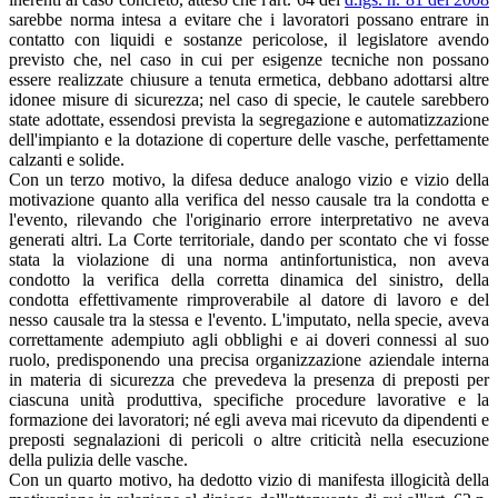
sarebbe norma intesa a evitare che i lavoratori possano entrare in
contatto con liquidi e sostanze pericolose, il legislatore avendo
previsto che, nel caso in cui per esigenze tecniche non possano
essere realizzate chiusure a tenuta ermetica, debbano adottarsi altre
idonee misure di sicurezza; nel caso di specie, le cautele sarebbero
state adottate, essendosi prevista la segregazione e automatizzazione
dell'impianto e la dotazione di coperture delle vasche, perfettamente
calzanti e solide.
Con un terzo motivo, la difesa deduce analogo vizio e vizio della
motivazione quanto alla verifica del nesso causale tra la condotta e
l'evento, rilevando che l'originario errore interpretativo ne aveva
generati altri. La Corte territoriale, dando per scontato che vi fosse
stata la violazione di una norma antinfortunistica, non aveva
condotto la verifica della corretta dinamica del sinistro, della
condotta effettivamente rimproverabile al datore di lavoro e del
nesso causale tra la stessa e l'evento. L'imputato, nella specie, aveva
correttamente adempiuto agli obblighi e ai doveri connessi al suo
ruolo, predisponendo una precisa organizzazione aziendale interna
in materia di sicurezza che prevedeva la presenza di preposti per
ciascuna unità produttiva, specifiche procedure lavorative e la
formazione dei lavoratori; né egli aveva mai ricevuto da dipendenti e
preposti segnalazioni di pericoli o altre criticità nella esecuzione
della pulizia delle vasche.
Con un quarto motivo, ha dedotto vizio di manifesta illogicità della