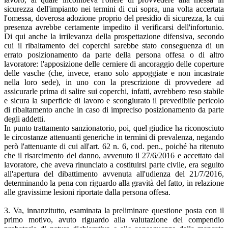
sicurezza dell'impianto nei termini di cui sopra, una volta accertata
l'omessa, doverosa adozione proprio del presidio di sicurezza, la cui
presenza avrebbe certamente impedito il verificarsi dell'infortunio.
Di qui anche la irrilevanza della prospettazione difensiva, secondo
cui il ribaltamento del coperchi sarebbe stato conseguenza di un
errato posizionamento da parte della persona offesa o di altro
lavoratore: l'apposizione delle cerniere di ancoraggio delle coperture
delle vasche (che, invece, erano solo appoggiate e non incastrate
nella loro sede), in uno con la prescrizione di provvedere ad
assicurarle prima di salire sui coperchi, infatti, avrebbero reso stabile
e sicura la superficie di lavoro e scongiurato il prevedibile pericolo
di ribaltamento anche in caso di impreciso posizionamento da parte
degli addetti.
In punto trattamento sanzionatorio, poi, quel giudice ha riconosciuto
le circostanze attenuanti generiche in termini di prevalenza, negando
però l'attenuante di cui all'art. 62 n. 6, cod. pen., poiché ha ritenuto
che il risarcimento del danno, avvenuto il 27/6/2016 e accettato dal
lavoratore, che aveva rinunciato a costituirsi parte civile, era seguito
all'apertura del dibattimento avvenuta all'udienza del 21/7/2016,
determinando la pena con riguardo alla gravità del fatto, in relazione
alle gravissime lesioni riportate dalla persona offesa.
3. Va, innanzitutto, esaminata la preliminare questione posta con il
primo motivo, avuto riguardo alla valutazione del compendio