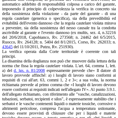
automatico addebito di responsabilità colposa a carico del garante,
imponendo il principio di colpevolezza la verifica in concreto sia
della sussistenza della violazione - da parte del garante - di una
regola cautelare (generica o specifica), sia della prevedibilità ed
evitabilità dell'evento dannoso che la regola cautelare violata mirava
a prevenire, sia della sussistenza del nesso causale tra la condotta
ascrivibile al garante e l'evento dannoso (ex multis, sez. 4, n.32216
del 20/6/2018, Capobianco, Rv. 273568; n. 24462 del 6/5/2015,
Ruocco, Rv. 264128; n. 5404 del 8/1/2015, Corso, Rv. 262033; n.
43645
del 11/10/2011, Putzu, Rv. 251930).
La verifica operata dalla Corte territoriale è coerente con tali
principi.
La disamina della doglianza non può che muovere dalla lettura della
norma che fissa la regola cautelare violata. L'art. 64, comma 1, lett.
a) del
d. lgs. n. 81/2008
espressamente prevede che« Il datore di
lavoro provvede affinché: a) i luoghi di lavoro siano conformi ai
requisiti di cui all'art. 63, commi 1, 2 e 3»; a sua volta, la norma
richiamata prevede al primo comma che «I luoghi di lavoro devono
essere conformi ai requisiti indicati nell'allegato IV». Al punto 3.9.1.
dell'allegato richiamato, con riferimento alle "vasche, canalizzazioni,
tubazioni, serbatoi, recipienti e silos", è espressamente stabilito che i
serbatoi e le vasche contenenti liquidi o materie tossiche, corrosive o
altrimenti pericolose, compresa l'acqua a temperatura ustionante,
devono essere provvisti di chiusure che per i liquidi e materie
tossiche devono essere a tenuta ermetica e per gli altri liquidi e