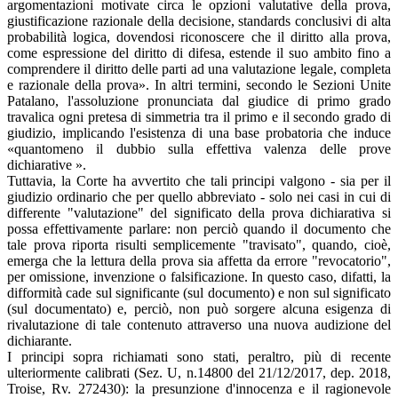
argomentazioni motivate circa le opzioni valutative della prova,
giustificazione razionale della decisione, standards conclusivi di alta
probabilità logica, dovendosi riconoscere che il diritto alla prova,
come espressione del diritto di difesa, estende il suo ambito fino a
comprendere il diritto delle parti ad una valutazione legale, completa
e razionale della prova». In altri termini, secondo le Sezioni Unite
Patalano, l'assoluzione pronunciata dal giudice di primo grado
travalica ogni pretesa di simmetria tra il primo e il secondo grado di
giudizio, implicando l'esistenza di una base probatoria che induce
«quantomeno il dubbio sulla effettiva valenza delle prove
dichiarative ».
Tuttavia, la Corte ha avvertito che tali principi valgono - sia per il
giudizio ordinario che per quello abbreviato - solo nei casi in cui di
differente "valutazione" del significato della prova dichiarativa si
possa effettivamente parlare: non perciò quando il documento che
tale prova riporta risulti semplicemente "travisato", quando, cioè,
emerga che la lettura della prova sia affetta da errore "revocatorio",
per omissione, invenzione o falsificazione. In questo caso, difatti, la
difformità cade sul significante (sul documento) e non sul significato
(sul documentato) e, perciò, non può sorgere alcuna esigenza di
rivalutazione di tale contenuto attraverso una nuova audizione del
dichiarante.
I principi sopra richiamati sono stati, peraltro, più di recente
ulteriormente calibrati (Sez. U, n.14800 del 21/12/2017, dep. 2018,
Troise, Rv. 272430): la presunzione d'innocenza e il ragionevole