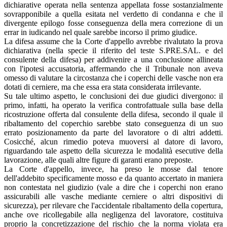
dichiarative operata nella sentenza appellata fosse sostanzialmente
sovrapponibile a quella esitata nel verdetto di condanna e che il
divergente epilogo fosse conseguenza della mera correzione di un
errar in iudicando nel quale sarebbe incorso il primo giudice.
La difesa assume che la Corte d'appello avrebbe rivalutato la prova
dichiarativa (nella specie il riferito del teste S.PRE.SAL. e del
consulente della difesa) per addivenire a una conclusione allineata
con l'ipotesi accusatoria, affermando che il Tribunale non aveva
omesso di valutare la circostanza che i coperchi delle vasche non era
dotati di cerniere, ma che essa era stata considerata irrilevante.
Su tale ultimo aspetto, le conclusioni dei due giudici divergono: il
primo, infatti, ha operato la verifica controfattuale sulla base della
ricostruzione offerta dal consulente della difesa, secondo il quale il
ribaltamento del coperchio sarebbe stato conseguenza di un suo
errato posizionamento da parte del lavoratore o di altri addetti.
Cosicché, alcun rimedio poteva muoversi al datore di lavoro,
riguardando tale aspetto della sicurezza le modalità esecutive della
lavorazione, alle quali altre figure di garanti erano preposte.
La Corte d'appello, invece, ha preso le mosse dal tenore
dell'addebito specificamente mosso e da quanto accertato in maniera
non contestata nel giudizio (vale a dire che i coperchi non erano
assicurabili alle vasche mediante cerniere o altri dispositivi di
sicurezza), per rilevare che l'accidentale ribaltamento della copertura,
anche ove ricollegabile alla negligenza del lavoratore, costituiva
proprio la concretizzazione del rischio che la norma violata era