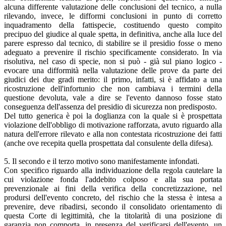
alcuna differente valutazione delle conclusioni del tecnico, a nulla
rilevando, invece, le difformi conclusioni in punto di corretto
inquadramento della fattispecie, costituendo questo compito
precipuo del giudice al quale spetta, in definitiva, anche alla luce del
parere espresso dal tecnico, di stabilire se il presidio fosse o meno
adeguato a prevenire il rischio specificamente considerato. In via
risolutiva, nel caso di specie, non si può - già sul piano logico -
evocare una difformità nella valutazione delle prove da parte dei
giudici dei due gradi merito: il primo, infatti, si è affidato a una
ricostruzione dell'infortunio che non cambiava i termini della
questione devoluta, vale a dire se l'evento dannoso fosse stato
conseguenza dell'assenza del presidio di sicurezza non predisposto.
Del tutto generica è poi la doglianza con la quale si è prospettata
violazione dell'obbligo di motivazione rafforzata, avuto riguardo alla
natura dell'errore rilevato e alla non contestata ricostruzione dei fatti
(anche ove recepita quella prospettata dal consulente della difesa).
5. Il secondo e il terzo motivo sono manifestamente infondati.
Con specifico riguardo alla individuazione della regola cautelare la
cui violazione fonda l'addebito colposo e alla sua portata
prevenzionale ai fini della verifica della concretizzazione, nel
prodursi dell'evento concreto, del rischio che la stessa è intesa a
prevenire, deve ribadirsi, secondo il consolidato orientamento di
questa Corte di legittimità, che la titolarità di una posizione di
garanzia non comporta, in presenza del verificarsi dell'evento, un