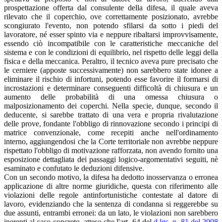
prospettazione offerta dal consulente della difesa, il quale aveva
rilevato che il coperchio, ove correttamente posizionato, avrebbe
scongiurato l'evento, non potendo sfilarsi da sotto i piedi del
lavoratore, né esser spinto via e neppure ribaltarsi improvvisamente,
essendo ciò incompatibile con le caratteristiche meccaniche del
sistema e con le condizioni di equilibrio, nel rispetto delle leggi della
fisica e della meccanica. Peraltro, il tecnico aveva pure precisato che
le cerniere (apposte successivamente) non sarebbero state idonee a
eliminare il rischio di infortuni, potendo esse favorire il formarsi di
incrostazioni e determinare conseguenti difficoltà di chiusura e un
aumento delle probabilità di una omessa chiusura o
malposizionamento dei coperchi. Nella specie, dunque, secondo il
deducente, si sarebbe trattato di una vera e propria rivalutazione
delle prove, fondante l'obbligo di rinnovazione secondo i principi di
matrice convenzionale, come recepiti anche nell'ordinamento
interno, aggiungendosi che la Corte territoriale non avrebbe neppure
rispettato l'obbligo di motivazione rafforzata, non avendo fornito una
esposizione dettagliata dei passaggi logico-argomentativi seguiti, nè
esaminato e confutato le deduzioni difensive.
Con un secondo motivo, la difesa ha dedotto inosservanza o erronea
applicazione di altre norme giuridiche, questa con riferimento alle
violazioni delle regole antinfortunistiche contestate al datore di
lavoro, evidenziando che la sentenza di condanna si reggerebbe su
due assunti, entrambi erronei: da un lato, le violazioni non sarebbero
inerenti al caso concreto, atteso che l'art. 64 del
d.lgs. n. 81 del 2008