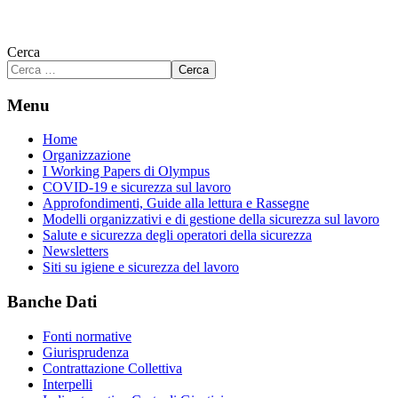
Cerca
Cerca
Menu
Home
Organizzazione
I Working Papers di Olympus
COVID-19 e sicurezza sul lavoro
Approfondimenti, Guide alla lettura e Rassegne
Modelli organizzativi e di gestione della sicurezza sul lavoro
Salute e sicurezza degli operatori della sicurezza
Newsletters
Siti su igiene e sicurezza del lavoro
Banche Dati
Fonti normative
Giurisprudenza
Contrattazione Collettiva
Interpelli