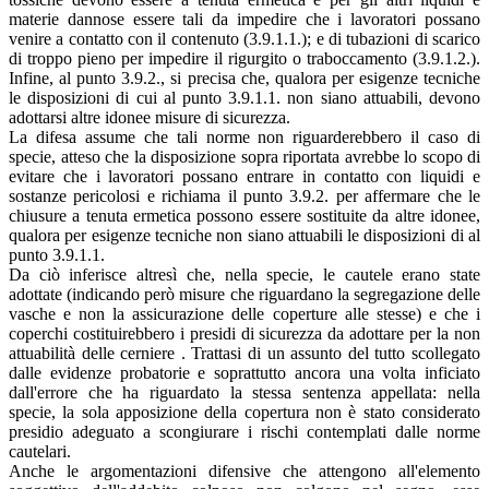
materie dannose essere tali da impedire che i lavoratori possano
venire a contatto con il contenuto (3.9.1.1.); e di tubazioni di scarico
di troppo pieno per impedire il rigurgito o traboccamento (3.9.1.2.).
Infine, al punto 3.9.2., si precisa che, qualora per esigenze tecniche
le disposizioni di cui al punto 3.9.1.1. non siano attuabili, devono
adottarsi altre idonee misure di sicurezza.
La difesa assume che tali norme non riguarderebbero il caso di
specie, atteso che la disposizione sopra riportata avrebbe lo scopo di
evitare che i lavoratori possano entrare in contatto con liquidi e
sostanze pericolosi e richiama il punto 3.9.2. per affermare che le
chiusure a tenuta ermetica possono essere sostituite da altre idonee,
qualora per esigenze tecniche non siano attuabili le disposizioni di al
punto 3.9.1.1.
Da ciò inferisce altresì che, nella specie, le cautele erano state
adottate (indicando però misure che riguardano la segregazione delle
vasche e non la assicurazione delle coperture alle stesse) e che i
coperchi costituirebbero i presidi di sicurezza da adottare per la non
attuabilità delle cerniere . Trattasi di un assunto del tutto scollegato
dalle evidenze probatorie e soprattutto ancora una volta inficiato
dall'errore che ha riguardato la stessa sentenza appellata: nella
specie, la sola apposizione della copertura non è stato considerato
presidio adeguato a scongiurare i rischi contemplati dalle norme
cautelari.
Anche le argomentazioni difensive che attengono all'elemento