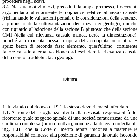
procedere negli scavi.
8.4. Nei due motivi nuovi, preceduti da ampia premessa, i ricorrenti
argomentano ulteriormente le doglianze relative al nesso causale
(richiamando le valutazioni peritali e le considerazioni della sentenza
a proposito della sottovalutazione dei rilievi dei geologi); nonché
con riguardo all'adozione della sezione B piuttosto che della sezione
CMI (della cui rilevanza causale manca, però, la dimostrazione),
nonché alla mancata messa in opera dell'accoppiata bullonatura +
spritz beton di seconda fase: elemento, quest'ultimo, costituente
fattore causale alternativo idoneo ad escludere la rilevanza causale
della condotta addebitata ai geologi.
Diritto
1. Iniziando dal ricorso di P.T., lo stesso deve ritenersi infondato.
1.1. A fronte della doglianza riferita alla ravvisata responsabilità del
ricorrente quale soggetto apicale di una società caratterizzata da una
struttura complessa (primo motivo), nonché alla delega conferita all'
ing. L.B., che la Corte di merito reputa inidonea a trasferire le
responsabilità connesse alla posizione di garanzia datoriale (secondo