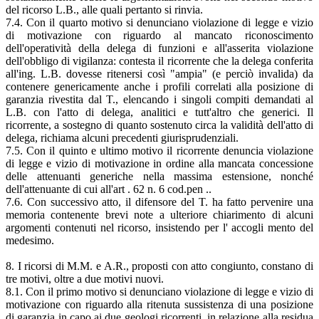
del ricorso L.B., alle quali pertanto si rinvia.
7.4. Con il quarto motivo si denunciano violazione di legge e vizio
di motivazione con riguardo al mancato riconoscimento
dell'operatività della delega di funzioni e all'asserita violazione
dell'obbligo di vigilanza: contesta il ricorrente che la delega conferita
all'ing. L.B. dovesse ritenersi così "ampia" (e perciò invalida) da
contenere genericamente anche i profili correlati alla posizione di
garanzia rivestita dal T., elencando i singoli compiti demandati al
L.B. con l'atto di delega, analitici e tutt'altro che generici. Il
ricorrente, a sostegno di quanto sostenuto circa la validità dell'atto di
delega, richiama alcuni precedenti giurisprudenziali.
7.5. Con il quinto e ultimo motivo il ricorrente denuncia violazione
di legge e vizio di motivazione in ordine alla mancata concessione
delle attenuanti generiche nella massima estensione, nonché
dell'attenuante di cui all'art . 62 n. 6 cod.pen ..
7.6. Con successivo atto, il difensore del T. ha fatto pervenire una
memoria contenente brevi note a ulteriore chiarimento di alcuni
argomenti contenuti nel ricorso, insistendo per l' accogli mento del
medesimo.
8. I ricorsi di M.M. e A.R., proposti con atto congiunto, constano di
tre motivi, oltre a due motivi nuovi.
8.1. Con il primo motivo si denunciano violazione di legge e vizio di
motivazione con riguardo alla ritenuta sussistenza di una posizione
di garanzia in capo ai due geologi ricorrenti, in relazione alla residua