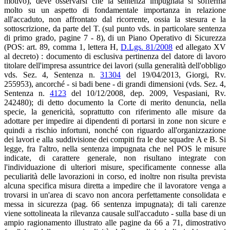
motivo), deve osservarsi che la sentenza impugnata si sofferma
molto su un aspetto di fondamentale importanza in relazione
all'accaduto, non affrontato dal ricorrente, ossia la stesura e la
sottoscrizione, da parte del T. (sul punto vds. in particolare sentenza
di primo grado, pagine 7 - 8), di un Piano Operativo di Sicurezza
(POS: art. 89, comma 1, lettera H,
D.Lgs. 81/2008
ed allegato XV
al decreto) : documento di esclusiva pertinenza del datore di lavoro
titolare dell'impresa assuntrice dei lavori (sulla generalità dell'obbligo
vds. Sez. 4, Sentenza n.
31304
del 19/04/2013, Giorgi, Rv.
255953), ancorché - si badi bene - di grandi dimensioni (vds. Sez. 4,
Sentenza n.
4123
del 10/12/2008, dep. 2009, Vespasiani, Rv.
242480); di detto documento la Corte di merito denuncia, nella
specie, la genericità, soprattutto con riferimento alle misure da
adottare per impedire ai dipendenti di portarsi in zone non sicure e
quindi a rischio infortuni, nonché con riguardo all'organizzazione
dei lavori e alla suddivisione dei compiti fra le due squadre A e B. Si
legge, fra l'altro, nella sentenza impugnata che nel POS le misure
indicate, di carattere generale, non risultano integrate con
l'individuazione di ulteriori misure, specificamente connesse alla
peculiarità delle lavorazioni in corso, ed inoltre non risulta prevista
alcuna specifica misura diretta a impedire che il lavoratore venga a
trovarsi in un'area di scavo non ancora perfettamente consolidata e
messa in sicurezza (pag. 66 sentenza impugnata); di tali carenze
viene sottolineata la rilevanza causale sull'accaduto - sulla base di un
ampio ragionamento illustrato alle pagine da 66 a 71, dimostrativo