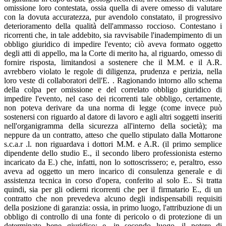
omissione loro contestata, ossia quella di avere omesso di valutare
con la dovuta accuratezza, pur avendolo constatato, il progressivo
deterioramento della qualità dell'ammasso roccioso. Contestano i
ricorrenti che, in tale addebito, sia ravvisabile l'inadempimento di un
obbligo giuridico di impedire l'evento; ciò aveva formato oggetto
degli atti di appello, ma la Corte di merito ha, al riguardo, omesso di
fornire risposta, limitandosi a sostenere che il M.M. e il A.R.
avrebbero violato le regole di diligenza, prudenza e perizia, nella
loro veste di collaboratori dell'E. . Ragionando intorno allo schema
della colpa per omissione e del correlato obbligo giuridico di
impedire l'evento, nel caso dei ricorrenti tale obbligo, certamente,
non poteva derivare da una norma di legge (come invece può
sostenersi con riguardo al datore di lavoro e agli altri soggetti inseriti
nell'organigramma della sicurezza all'interno della società); ma
neppure da un contratto, atteso che quello stipulato dalla Mottarone
s.c.a.r .l. non riguardava i dottori M.M. e A.R. (il primo semplice
dipendente dello studio E., il secondo libero professionista esterno
incaricato da E.) che, infatti, non lo sottoscrissero; e, peraltro, esso
aveva ad oggetto un mero incarico di consulenza generale e di
assistenza tecnica in corso d'opera, conferito al solo E.. Si tratta
quindi, sia per gli odierni ricorrenti che per il firmatario E., di un
contratto che non prevedeva alcuno degli indispensabili requisiti
della posizione di garanzia: ossia, in primo luogo, l'attribuzione di un
obbligo di controllo di una fonte di pericolo o di protezione di un
determinato bene giuridico; e, in secondo luogo, il potere di