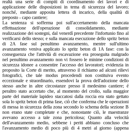
realtà una serie di compiti di coordinamento dei lavori e di
applicazione delle disposizioni in tema di sicurezza del lavoro;
nonché, mediante apposita lettera di incarico, della qualità di
preposto - capo cantiere;
La sentenza si sofferma poi sull'accertamento della mancata
effettuazione dell'operazione di consolidamento, mediante
realizzazione dei sostegni, dal venerdì precedente l'infortunio fino al
verificarsi dello stesso; e sulla mancata esecuzione dello spritz beton
di 2A fase sul penultimo avanzamento, mentre sull'ultimo
avanzamento veniva applicato lo spritz beton di 1A fase: con la
conseguenza che l'attività di escavazione era proseguita malgrado
nel penultimo avanzamento non vi fossero le minime condizioni di
sicurezza idonee a consentire l'accesso dei lavoratori; evidenzia in
proposito la Corte di merito, attraverso il richiamo ad alcuni rilievi
fotografici, che tale modus procedendi non costituiva evento
eccezionale e straordinario, essendovi la prova dell'adozione dello
stesso anche in altre circostanze presso il medesimo cantiere; é
peraltro stato accertato che, al momento del crollo, sulla maggior
parte del materiale lapideo staccatosi dalla roccia era stato gettato
sola lo spritz beton di prima fase, ciò che conferma che le operazioni
di messa in sicurezza della zona secondo lo schema della sezione B
non erano state completate e che, nonostante ciò, le maestranze
avevano accesso a tale zona pericolosa; Quanto alla velocità
dell'avanzamento medio, sebbene i periti abbiano concluso che
l'avanzamento medio di poco più di 4 metri al giorno (appena