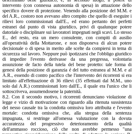
intervento (con connessa autonomia di spesa) in attuazione dello
specifico dovere di protezione. Venendo alla posizione del M.M. e
del A.R., costoro non avevano altro compito che quello di eseguire i
rilievi loro commissionati dall'E., ed erano pertanto dei perfetti
estranei dal punto di vista giuridico, privi di qualunque potere
datoriale o disciplinare sui lavoratori impegnati negli scavi. Lo stesso
E., del resto, era un mero consulente, con compiti di ausilio
all'operatività della Mottarone, e non disponeva di alcun potere
decisionale o di spesa in merito alle scelte da compiersi in tema di
sicurezza sul lavoro. Neppure può ipotizzarsi che l'obbligo giuridico
di impedire l'evento derivasse da una pregressa, volontaria
assunzione de facto della tutela del bene protetto: tale forma di
genesi della posizione di garanzia é del tutto estranea al M.M. e al
A.R., essendo di contro pacifico che l'intervento dei ricorrenti si era
limitato all'effettuazione di 36 rilievi (35 effettuati dal M.M., uno
solo dal A.R.) commissionati loro dall'E., il quale era l'unico che li
sottoscriveva, assumendosene la paternità.
8.2. Con il secondo motivo, i ricorrenti denunciano violazione di
legge e vizio di motivazione con riguardo alla ritenuta sussistenza
del nesso causale tra la condotta omissiva loro attribuita e l'evento
mortale: condotta omissiva che, alla stregua della sentenza
impugnata, si restringe all'omessa valutazione con la dovuta
accuratezza del progressivo deterioramento della qualità
dell'ammasso roccioso, ciò che non avrebbe permesso "una