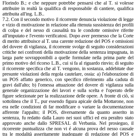
Florindo B.; e che neppure potrebbe pensarsi che al T. si volesse
attribuire in realtà la qualifica di responsabile di cantiere, qualifica
attribuita all'ing. L.B..
7.2. Con il secondo motivo il ricorrente denuncia violazione di legge
e vizio di motivazione in relazione alla ritenuta sussistenza dei profili
di colpa e del nesso di causalità tra le condotte omissive riferite
all'imputato e l'evento verificatosi. Dopo aver premesso che la Corte
di merito attribuisce al T. una carente redazione del POS e omissioni
del dovere di vigilanza, il ricorrente svolge di seguito considerazioni
critiche nei confronti della motivazione della sentenza impugnata, in
larga parte sovrapponibili a quelle formulate nella prima parte del
primo motivo del ricorso L.B., cui si fa al riguardo rinvio; di seguito
il ricorrente specifica che al T. vengono, in sostanza, addebitate due
presunte violazioni della regola cautelare, ossia: a) l'elaborazione di
un POS affatto generico, con specifico riferimento alla caduta di
gravi dall'alto; b) l'omessa attuazione del dovere di vigilanza sulla
generale organizzazione dei lavori e sulla scelta e l'operato delle
figure selezionate per la realizzazione delle opere. A fronte di ciò, si
sottolinea che il T., pur essendo figura apicale della Mottarone, non
era nelle condizioni di far modificare o variare la documentazione
afferente l'appalto; il POS, diversamente da quanto asserito in
sentenza, fu redatto dalla Lauro nei suoi uffici ed era peraltro stato
approvato anche dallo SPRESAL di Verbania. Nel prosieguo, il
ricorrente puntualizza che non vi é alcuna prova del nesso causale
tra le modalità asseritamente inadeguate di redazione del POS e