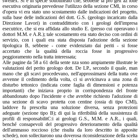
swellex. Si é in specie sottolineato che, sebbene la pro gett az ione
esecutiva originaria prevedesse l'utilizzo della sezione CMl, in corso
d'opera vi era stato uno scostamento dalle indicazioni del progetto,
sulla base delle indicazioni del dott. G.S. (geologo incaricato dalla
Direzione Lavori) in contraddittorio con i geologi dell'impresa
esecutrice, che si era affidata allo studio E. (presso cui operavano i
dottori M.M. e A.R.); tale scostamento era stato deciso con ordini di
servizio, con i quali era stata disposta l'adozione della sezione
tipologica B, sebbene - come evidenziato dai periti - si fosse
accertato che la qualità della roccia fosse in progressivo
peggioramento nella tratta interessata;
Alle pagine da 58 a 61 della sente nza sono ampiamente illustrate le
valutazioni del perito geologo dott. De LP., secondo il quale, man
mano che gli scavi procedevano, nell'approssimarsi della tratta ove
avvenne il cedimento della volta, ci si avvicinava a una zona di
disturbo tettonico (indicata come faglia di dimensioni e potenza
importanti) che iniziava proprio in corrispondenza del fronte
abbandonato dopo l'incidente e che avrebbe richiesto l'adozione di
una sezione di scavo protetta con centine (ossia di tipo CMl),
laddove fu prescelta una soluzione diversa, senza protezioni
adeguate (sezione tipo B); di qui la riferibilità della sussistenza di
profili di responsabilitC:i ai geologi G.S., M.M. e A.R., i quali,
benché consapevoli del progressivo deterioramento della qualità
dell'ammasso roccioso (che risulta da loro descritto in apposite
schede), non sollecitarono una doverosa riconsiderazione della scelta