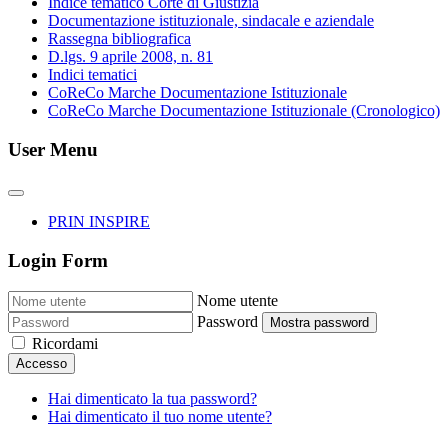
Indice tematico Corte di Giustizia
Documentazione istituzionale, sindacale e aziendale
Rassegna bibliografica
D.lgs. 9 aprile 2008, n. 81
Indici tematici
CoReCo Marche Documentazione Istituzionale
CoReCo Marche Documentazione Istituzionale (Cronologico)
User Menu
PRIN INSPIRE
Login Form
Nome utente
Password
Mostra password
Ricordami
Accesso
Hai dimenticato la tua password?
Hai dimenticato il tuo nome utente?