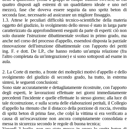
quattro disposti agli estremi di un quadrilatero ideale e uno nel
mezzo), fase che doveva essere seguita da uno spritz beton di
seconda fase, necessario ad assicurare un migliore fissaggio.
1.3. Attese le peculiari difficoltà tecnico-scientifiche della materia
oggetto del giudizio, lo svolgimento dello stesso é stato in larga parte
caratterizzato da approfondimenti eseguiti da parte di esperti: ciò non
solo durante l'istruzione dibattimentale svoltasi in primo grado, ma
anche nel corso del processo d'appello, essendosi disposta la parziale
rinnovazione dell'istruzione dibattimentale con l'apporto dei periti
ing. F. e dott. De LP., che hanno redatto un'ampia relazione (fra
l'altro completata da un'integrazione) e si sono sottoposti ad esame in
aula.
2. La Corte di merito, a fronte dei molteplici motivi d'appello e dello
svolgimento del giudizio di secondo grado, ha tratto, in estrema
sintesi, le seguenti conclusioni:
Sono state accuratamente e dettagliatamente ricostruite, con l'apporto
degli esperti, le lavorazioni effettuate nei giorni immediatamente
precedenti l'incidente e quelle effettuate lo stesso giorno; alla luce di
tale ricostruzione, e sulla scorta delle elaborazioni peritali, il Collegio
d'appello ha ritenuto che il distacco della porzione di roccia, rivestita
di spritz beton di prima fase, che colpì la vittima si era verificato a
causa di un'escavazione non ancora compiutamente consolidata e
messa in sicurezza secondo le regole di buona tecnica;
Venerdì 3 luglio, non era stato messo in opera lo spritz beton di