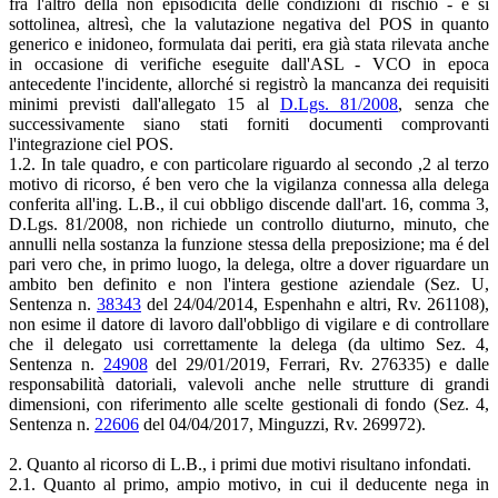
fra l'altro della non episodicità delle condizioni di rischio - e si
sottolinea, altresì, che la valutazione negativa del POS in quanto
generico e inidoneo, formulata dai periti, era già stata rilevata anche
in occasione di verifiche eseguite dall'ASL - VCO in epoca
antecedente l'incidente, allorché si registrò la mancanza dei requisiti
minimi previsti dall'allegato 15 al
D.Lgs. 81/2008
, senza che
successivamente siano stati forniti documenti comprovanti
l'integrazione ciel POS.
1.2. In tale quadro, e con particolare riguardo al secondo ,2 al terzo
motivo di ricorso, é ben vero che la vigilanza connessa alla delega
conferita all'ing. L.B., il cui obbligo discende dall'art. 16, comma 3,
D.Lgs. 81/2008, non richiede un controllo diuturno, minuto, che
annulli nella sostanza la funzione stessa della preposizione; ma é del
pari vero che, in primo luogo, la delega, oltre a dover riguardare un
ambito ben definito e non l'intera gestione aziendale (Sez. U,
Sentenza n.
38343
del 24/04/2014, Espenhahn e altri, Rv. 261108),
non esime il datore di lavoro dall'obbligo di vigilare e di controllare
che il delegato usi correttamente la delega (da ultimo Sez. 4,
Sentenza n.
24908
del 29/01/2019, Ferrari, Rv. 276335) e dalle
responsabilità datoriali, valevoli anche nelle strutture di grandi
dimensioni, con riferimento alle scelte gestionali di fondo (Sez. 4,
Sentenza n.
22606
del 04/04/2017, Minguzzi, Rv. 269972).
2. Quanto al ricorso di L.B., i primi due motivi risultano infondati.
2.1. Quanto al primo, ampio motivo, in cui il deducente nega in