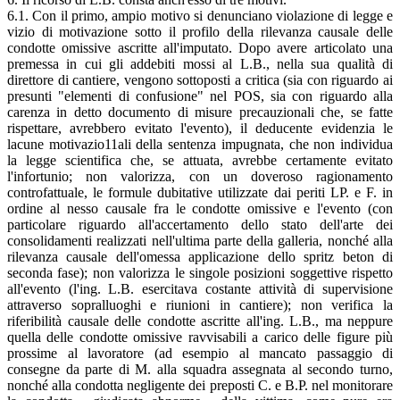
6.1. Con il primo, ampio motivo si denunciano violazione di legge e
vizio di motivazione sotto il profilo della rilevanza causale delle
condotte omissive ascritte all'imputato. Dopo avere articolato una
premessa in cui gli addebiti mossi al L.B., nella sua qualità di
direttore di cantiere, vengono sottoposti a critica (sia con riguardo ai
presunti "elementi di confusione" nel POS, sia con riguardo alla
carenza in detto documento di misure precauzionali che, se fatte
rispettare, avrebbero evitato l'evento), il deducente evidenzia le
lacune motivazio11ali della sentenza impugnata, che non individua
la legge scientifica che, se attuata, avrebbe certamente evitato
l'infortunio; non valorizza, con un doveroso ragionamento
controfattuale, le formule dubitative utilizzate dai periti LP. e F. in
ordine al nesso causale fra le condotte omissive e l'evento (con
particolare riguardo all'accertamento dello stato dell'arte dei
consolidamenti realizzati nell'ultima parte della galleria, nonché alla
rilevanza causale dell'omessa applicazione dello spritz beton di
seconda fase); non valorizza le singole posizioni soggettive rispetto
all'evento (l'ing. L.B. esercitava costante attività di supervisione
attraverso sopralluoghi e riunioni in cantiere); non verifica la
riferibilità causale delle condotte ascritte all'ing. L.B., ma neppure
quella delle condotte omissive ravvisabili a carico delle figure più
prossime al lavoratore (ad esempio al mancato passaggio di
consegne da parte di M. alla squadra assegnata al secondo turno,
nonché alla condotta negligente dei preposti C. e B.P. nel monitorare