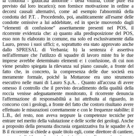
la condotta - giudicata abnorme - della vittima, come pure era
previsto dal loro incarico); non fornisce motivazione in ordine a
decorsi causali alternativi, come ad esempio l'abnormità della
condotta del P.T. . Procedendo, poi, analiticamente all'esame delle
condotte omissive a lui addebitate, ed in specie muovendo dagli
"elementi di confusione" asseritamente presenti nel POS, il
ricorrente evidenzia che: a) quanto alla predisposizione del POS,
esso non fu elaborato in comune, ma solo ed esclusivamente dalla
Lauro, presso i suoi uffici; e, soprattutto era stato approvato anche
dallo SPRESAL di Verbania; b) la sentenza é assertiva
nell'affermare che l'utilizzo di squadre di lavoro miste fra le due
imprese avrebbe determinato elementi e: i confusione, di cui non
viene peraltro spiegata la rilevanza sul piano causale, a fronte del
fatto che, in concreto, la compresenza delle due società era
meramente formale, poiché la Mottarone era uno strumento
esecutivo nelle mani di Lauro S.p.A. . Quanto all'accusa di avere
omesso il controllo che il previsto decadimento della qualità della
roccia venisse adeguatamente monitorato, il ricorrente denuncia
l'affermazione di responsabilità a lui attribuita al riguardo, in
concorso con i geologi, a fronte del fatto che costoro risultano avere
effettuato le misurazioni correttamente e con le frequenze stabilite; il
L.B., del resto, non aveva neppure la competenze tecniche per
entrare nel merito della valutazione e delle scelte dei geologi. Anche
a proposito della presunta discrasia organizzativa fra le squadre A e
B il ricorrente si chiede a quale titolo egli, come direttore di cantiere,