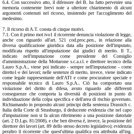
6.4. Con successivo atto, il difensore del B. ha fatto pervenire una
memoria contenente brevi note a ulteriore chiarimento di alcuni
argomenti contenuti nel ricorso, insistendo per l'accoglimento del
medesimo.
7. Il ricorso di A.T. consta di cinque motivi.
7.1. Con il primo mot ivo1 il ricorrente denuncia violazione di legge,
anche con riguardo all'art. 521 cod.proc.pen., in relazione alla
diversa qualificazione giuridica data alla posizione dell'imputato,
modificata rispetto all'imputazione dai giudici di merito. Il T.,
indicato nell'imputazione come presidente del Consiglio
d'amministrazione della Mottarone s.c.a.r.l. e direttore tecnico della
Lauro S.p.A., viene poi indicato - sempre nell'imputazione - come
diretto1·e dei lavori; nelle sentenze di merito, invece, viene indicato
come legale rappresentante dell'ATI e come procuratore speciale e
responsabile tecnico di Lauro S.p.A.. Ciò ha comportato una
violazione del diritto di difesa, avuto riguardo alle differenti
conseguenze che comporta la diversità di posizioni in punto di
individuazione della colpa specifica e dell'area di rischio governato.
Richiamando in proposito alcuni principi della sentenza Drassich c.
Italia della Corte di Strasburgo, il deducente evidenzia che nel capo
d'imputazione non si fa alcun riferimento a una posizione datoriale
(art. 2 D.Lgs. 81/2008), e che ben diversa é, invece, la posizione del
direttore dei lavori (art. 89 dello stesso decreto legislativo); evidenzia
peraltro il ricorrente che quest'ultima qualifica era attribuita all'ing.