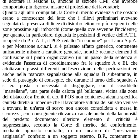
di adottare la sezione B, anziché la sezione CMl, che avrebbe
comportato più rigorose misure di protezione dei lavoratori;
Quanto agli altri coimputati, la Corte di merito evidenzia che costoro
erano a conoscenza del fatto che i rilievi preliminari avevano
segnalato la presenza di linee di disturbo tettonico più frequenti nelle
zone prossime agli imbocchi (come quella ove avvenne l'incidente);
per quanto, in particolare, riguarda le posizioni di vertice dell'A.T.I.,
ricoperte da P. e A.T., il POS redatto "in comune" per Lauro S.p.A.
e per Mottarone s.c.a.r.l. si é palesato affatto generico, contenente
unicamente misure a carattere generale, nonché recante elementi di
confusione sul piano organizzativo (in un passo della sentenza si
evidenzia l'assenza di coordinamento fra le squadre A e El, che
adottavano prassi differenti nell'esecuzione delle perforazioni ed
anche nella mancata segnalazione alla squadra B subentrante, in
sede di passaggio di consegne, che durante il turno della squadra A
si era posta la necessità di disgaggiare, con il cosiddetto
"martellane", una parte della calotta già bullonata, vicina alla zona
del distacco); a fronte di ciò, il POS non conteneva alcuna specifica
cautela diretta a impedire che il lavoratore vittima del sinistro venisse
a trovarsi in un'area di scavo non ancora consolidata e messa in
sicurezza, con conseguente rilevanza causale anche della lacunosità
del predetto documento; ulteriore elemento di criticità é
rappresentato, secondo la Corte di merito, dal conferimento,
mediante apposito contratto, di un incarico di "prestazione
artigianale" conferito a un soggetto esterno, B.P., contenente in