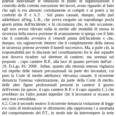
potesse individuare le omissioni in punto di organizzazione e
controllo della corretta esecuzione dei lavori, avuto riguardo al fatto
che egli si era attenuto correttamente ai compiti e ai poteri a lui
conferiti da P. e A.T. . Sul piano causale, dunque, nulla può
addebitarsi all'ing. L.B., che aveva eseguito un sopralluogo pochi
giorni prima dell'incidente; e la circostanza che, in tale occasione,
egli non avesse rilevato nulla in merito alle modalità di messa in
sicurezza della nuova porzione di avanzamento si spiega con il fatto
che il controllo avveniva il venerdì prima dell'incidente e che,
dunque, era ragionevole ritenere che il completamento della messa
in sicurezza potesse avvenire il lunedì successivo. Ma, a parte ciò, la
responsabilità per le discrasie nel coordinamento fra le due squadre
non doveva ricadere sul direttore di cantiere, ma semmai sul
preposto - capo cantiere B.P., alla luce di quanto previsto dall'art .
19, D.Lgs. 81/ 2008 . Infine, quanto alla ritenuta omessa vigilanza
sul rispetto delle misure precauzionali da parte dei lavoratori, cui
pure la Corte di merito attribuisce rilevanza causale, il ricorrente
denuncia l'omessa valorizzazione, da parte della Corte di merito,
delle altre figure professionali presenti in cantiere il giorno
dell'evento (in specie, il capo cantiere B.P. e il capo squadra C.) che
avrebbero tra l'altro potuto impedire che il lavoratore si recasse in
area non consolidata.
6.2. Con il secondo motivo il ricorrente denuncia violazione di legge
e/o vizio di motivazione in riferimento alla rappresenta t a anomalia
del comportamento del P.T., in modo tale da interrompere la serie