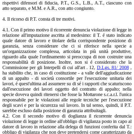
rispettivi difensori di fiducia, P.T., G.S., L.B., A.T., ciascuno con
atto separato, e M.M. e A.R., con atto congiunto.
4. Il ricorso di P.T. consta di tre motivi.
4.1. Con il primo motivo il ricorrente denuncia violazione di legge in
relazione all'imputazione ascritta al medesimo: il T. é stato indicato
quale datore di lavoro e titolare della corrispondente posizione di
garanzia, senza considerare che ci si riferisce nella specie a
un'organizzazione complessa, articolata in più unità produttive,
riguardo alla quale l'ordinamento si preoccupa di non costruire una
responsabilità di posizione. Inoltre, non si é considerato che la
Commissione per gli Interpelli di cui all'art . 12,
D.Lgs. 81/ 2008
,
ha stabilito che, in caso di costituzione - a valle dell'aggiudicazione
di un appalto - di società consortile per l'esecuzione unitaria dei
lavori, é quest'ultima ad assumere su di sé i rapporti che scaturiscono
dall'esecuzione dei lavori oggetto del contratto di appalto; nella
specie doveva quindi ritenersi che fosse la Mottarone s.c.a.r.l. l'unica
responsabile per le violazioni alle regole tecniche per l'esecuzione
degli scavi e per la sicurezza sul lavoro. In tal senso, quindi, il P.T.
sarebbe escluso dalla posizione di garanzia attribuitagli.
4.2. Con il secondo motivo di doglianza il ricorrente denuncia
violazione di legge in ordine all'obbligo di vigilanza posto in capo al
datore di lavoro in relazione alla delega di funzioni conferita dal T.:
obbligo di vigilanza che non deve pretendersi come caratterizzato da