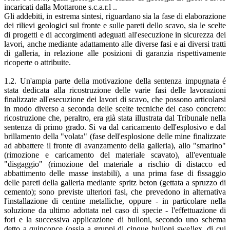
incaricati dalla Mottarone s.c.a.r.l ..
Gli addebiti, in estrema sintesi, riguardano sia la fase di elaborazione
dei rilievi geologici sul fronte e sulle pareti dello scavo, sia le scelte
di progetti e di accorgimenti adeguati all'esecuzione in sicurezza dei
lavori, anche mediante adattamento alle diverse fasi e ai diversi tratti
di galleria, in relazione alle posizioni di garanzia rispettivamente
ricoperte o attribuite.
1.2. Un'ampia parte della motivazione della sentenza impugnata é
stata dedicata alla ricostruzione delle varie fasi delle lavorazioni
finalizzate all'esecuzione dei lavori di scavo, che possono articolarsi
in modo diverso a seconda delle scelte tecniche del caso concreto:
ricostruzione che, peraltro, era già stata illustrata dal Tribunale nella
sentenza di primo grado. Si va dal caricamento dell'esplosivo e dal
brillamento della "volata" (fase dell'esplosione delle mine finalizzate
ad abbattere il fronte di avanzamento della galleria), allo "smarino"
(rimozione e caricamento del materiale scavato), all'eventuale
"disgaggio" (rimozione del materiale a rischio di distacco ed
abbattimento delle masse instabili), a una prima fase di fissaggio
delle pareti della galleria mediante spritz beton (gettata a spruzzo di
cemento); sono previste ulteriori fasi, che prevedono in alternativa
l'installazione di centine metalliche, oppure - in particolare nella
soluzione da ultimo adottata nel caso di specie - l'effettuazione di
fori e la successiva applicazione di bulloni, secondo uno schema
detto a quinconce (ossia a gruppi di cinque bulloni swe!lex, di cui