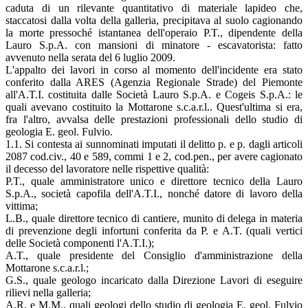
caduta di un rilevante quantitativo di materiale lapideo che,
staccatosi dalla volta della galleria, precipitava al suolo cagionando
la morte pressoché istantanea dell'operaio P.T., dipendente della
Lauro S.p.A. con mansioni di minatore - escavatorista: fatto
avvenuto nella serata del 6 luglio 2009.
L'appalto dei lavori in corso al momento dell'incidente era stato
conferito dalla ARES (Agenzia Regionale Strade) del Piemonte
all'A.T.I. costituita dalle Società Lauro S.p.A. e Cogeis S.p.A.: le
quali avevano costituito la Mottarone s.c.a.r.l.. Quest'ultima si era,
fra l'altro, avvalsa delle prestazioni professionali dello studio di
geologia E. geol. Fulvio.
1.1. Si contesta ai sunnominati imputati il delitto p. e p. dagli articoli
2087 cod.civ., 40 e 589, commi 1 e 2, cod.pen., per avere cagionato
il decesso del lavoratore nelle rispettive qualità:
P.T., quale amministratore unico e direttore tecnico della Lauro
S.p.A., società capofila dell'A.T.I., nonché datore di lavoro della
vittima;
L.B., quale direttore tecnico di cantiere, munito di delega in materia
di prevenzione degli infortuni conferita da P. e A.T. (quali vertici
delle Società componenti l'A.T.I.);
A.T., quale presidente del Consiglio d'amministrazione della
Mottarone s.c.a.r.l.;
G.S., quale geologo incaricato dalla Direzione Lavori di eseguire
rilievi nella galleria;
A.R. e M.M., quali geologi dello studio di geologia E. geol. Fulvio