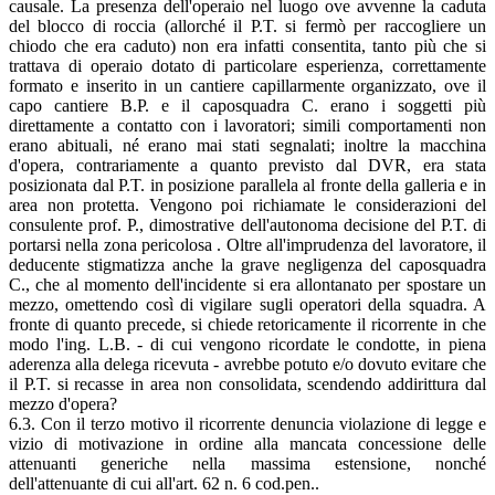
causale. La presenza dell'operaio nel luogo ove avvenne la caduta
del blocco di roccia (allorché il P.T. si fermò per raccogliere un
chiodo che era caduto) non era infatti consentita, tanto più che si
trattava di operaio dotato di particolare esperienza, correttamente
formato e inserito in un cantiere capillarmente organizzato, ove il
capo cantiere B.P. e il caposquadra C. erano i soggetti più
direttamente a contatto con i lavoratori; simili comportamenti non
erano abituali, né erano mai stati segnalati; inoltre la macchina
d'opera, contrariamente a quanto previsto dal DVR, era stata
posizionata dal P.T. in posizione parallela al fronte della galleria e in
area non protetta. Vengono poi richiamate le considerazioni del
consulente prof. P., dimostrative dell'autonoma decisione del P.T. di
portarsi nella zona pericolosa . Oltre all'imprudenza del lavoratore, il
deducente stigmatizza anche la grave negligenza del caposquadra
C., che al momento dell'incidente si era allontanato per spostare un
mezzo, omettendo così di vigilare sugli operatori della squadra. A
fronte di quanto precede, si chiede retoricamente il ricorrente in che
modo l'ing. L.B. - di cui vengono ricordate le condotte, in piena
aderenza alla delega ricevuta - avrebbe potuto e/o dovuto evitare che
il P.T. si recasse in area non consolidata, scendendo addirittura dal
mezzo d'opera?
6.3. Con il terzo motivo il ricorrente denuncia violazione di legge e
vizio di motivazione in ordine alla mancata concessione delle
attenuanti generiche nella massima estensione, nonché
dell'attenuante di cui all'art. 62 n. 6 cod.pen..