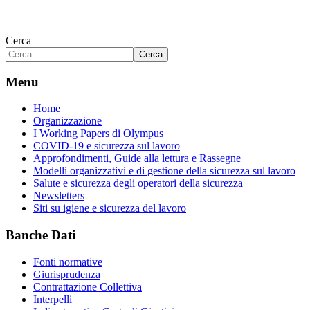
Cerca
Cerca
Menu
Home
Organizzazione
I Working Papers di Olympus
COVID-19 e sicurezza sul lavoro
Approfondimenti, Guide alla lettura e Rassegne
Modelli organizzativi e di gestione della sicurezza sul lavoro
Salute e sicurezza degli operatori della sicurezza
Newsletters
Siti su igiene e sicurezza del lavoro
Banche Dati
Fonti normative
Giurisprudenza
Contrattazione Collettiva
Interpelli