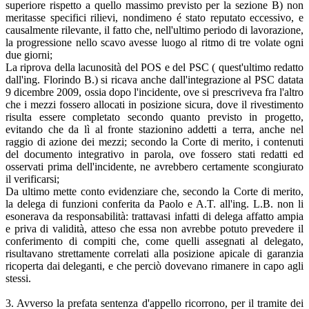
superiore rispetto a quello massimo previsto per la sezione B) non
meritasse specifici rilievi, nondimeno é stato reputato eccessivo, e
causalmente rilevante, il fatto che, nell'ultimo periodo di lavorazione,
la progressione nello scavo avesse luogo al ritmo di tre volate ogni
due giorni;
La riprova della lacunosità del POS e del PSC ( quest'ultimo redatto
dall'ing. Florindo B.) si ricava anche dall'integrazione al PSC datata
9 dicembre 2009, ossia dopo l'incidente, ove si prescriveva fra l'altro
che i mezzi fossero allocati in posizione sicura, dove il rivestimento
risulta essere completato secondo quanto previsto in progetto,
evitando che da lì al fronte stazionino addetti a terra, anche nel
raggio di azione dei mezzi; secondo la Corte di merito, i contenuti
del documento integrativo in parola, ove fossero stati redatti ed
osservati prima dell'incidente, ne avrebbero certamente scongiurato
il verificarsi;
Da ultimo mette conto evidenziare che, secondo la Corte di merito,
la delega di funzioni conferita da Paolo e A.T. all'ing. L.B. non li
esonerava da responsabilità: trattavasi infatti di delega affatto ampia
e priva di validità, atteso che essa non avrebbe potuto prevedere il
conferimento di compiti che, come quelli assegnati al delegato,
risultavano strettamente correlati alla posizione apicale di garanzia
ricoperta dai deleganti, e che perciò dovevano rimanere in capo agli
stessi.
3. Avverso la prefata sentenza d'appello ricorrono, per il tramite dei