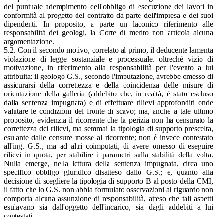
del puntuale adempimento dell'obbligo di esecuzione dei lavori in
conformità al progetto del contratto da parte dell'impresa e dei suoi
dipendenti. In proposito, a parte un laconico riferimento alle
responsabilità dei geologi, la Corte di merito non articola alcuna
argomentazione.
5.2. Con il secondo motivo, correlato al primo, il deducente lamenta
violazione di legge sostanziale e processuale, oltreché vizio di
motivazione, in riferimento alla responsabilità per l'evento a lui
attribuita: il geologo G.S., secondo l'imputazione, avrebbe omesso di
assicurarsi della correttezza e della coincidenza delle misure di
orientazione della galleria (addebito che, in realtà, é stato escluso
dalla sentenza impugnata) e di effettuare rilievi approfonditi onde
valutare le condizioni del fronte di scavo; ma, anche a tale ultimo
proposito, evidenzia il ricorrente che la perizia non ha censurato la
correttezza dei rilievi, ma semmai la tipologia di supporto prescelta,
esulante dalle censure mosse al ricorrente; non é invece contestato
all'ing. G.S., ma ad altri coimputati, di avere omesso di eseguire
rilievi in quota, per stabilire i parametri sulla stabilità della volta.
Nulla emerge, nella lettura della sentenza impugnata, circa uno
specifico obbligo giuridico disatteso dallo G.S.; e, quanto alla
decisione di scegliere la tipologia di supporto B al posto della CMI,
il fatto che lo G.S. non abbia formulato osservazioni al riguardo non
comporta alcuna assunzione di responsabilità, atteso che tali aspetti
esulavano sia dall'oggetto dell'incarico, sia dagli addebiti a lui
contestati.