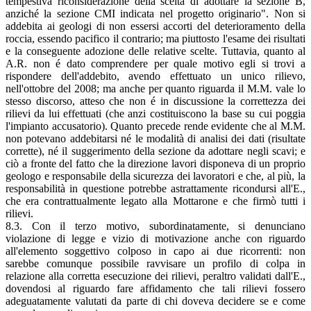
tempestiva riconsiderazione della scelta di adottare la sezione B,
anziché la sezione CMI indicata nel progetto originario". Non si
addebita ai geologi di non essersi accorti del deterioramento della
roccia, essendo pacifico il contrario; ma piuttosto l'esame dei risultati
e la conseguente adozione delle relative scelte. Tuttavia, quanto al
A.R. non é dato comprendere per quale motivo egli si trovi a
rispondere dell'addebito, avendo effettuato un unico rilievo,
nell'ottobre del 2008; ma anche per quanto riguarda il M.M. vale lo
stesso discorso, atteso che non é in discussione la correttezza dei
rilievi da lui effettuati (che anzi costituiscono la base su cui poggia
l'impianto accusatorio). Quanto precede rende evidente che al M.M.
non potevano addebitarsi né le modalità di analisi dei dati (risultate
corrette), né il suggerimento della sezione da adottare negli scavi; e
ciò a fronte del fatto che la direzione lavori disponeva di un proprio
geologo e responsabile della sicurezza dei lavoratori e che, al più, la
responsabilità in questione potrebbe astrattamente ricondursi all'E.,
che era contrattualmente legato alla Mottarone e che firmò tutti i
rilievi.
8.3. Con il terzo motivo, subordinatamente, si denunciano
violazione di legge e vizio di motivazione anche con riguardo
all'elemento soggettivo colposo in capo ai due ricorrenti: non
sarebbe comunque possibile ravvisare un profilo di colpa in
relazione alla corretta esecuzione dei rilievi, peraltro validati dall'E.,
dovendosi al riguardo fare affidamento che tali rilievi fossero
adeguatamente valutati da parte di chi doveva decidere se e come