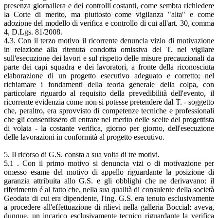
presenza giornaliera e dei controlli costanti, come sembra richiedere
la Corte di merito, ma piuttosto come vigilanza "alta" e come
adozione del modello di verifica e controllo di cui all'art. 30, comma
4, D.Lgs. 81/2008.
4.3. Con il terzo motivo il ricorrente denuncia vizio di motivazione
in relazione alla ritenuta condotta omissiva del T. nel vigilare
sull'esecuzione dei lavori e sul rispetto delle misure precauzionali da
parte dei capi squadra e dei lavoratori, a fronte della riconosciuta
elaborazione di un progetto esecutivo adeguato e corretto; nel
richiamare i fondamenti della teoria generale della colpa, con
particolare riguardo al requisito della prevedibilità dell'evento, il
ricorrente evidenzia come non si potesse pretendere dal T. - soggetto
che, peraltro, era sprovvisto di competenze tecniche e professionali
che gli consentissero di entrare nel merito delle scelte del progettista
di volata - la costante verifica, giorno per giorno, dell'esecuzione
delle lavorazioni in conformità al progetto esecutivo.
5. Il ricorso di G.S. consta a sua volta di tre motivi.
5.1 . Con il primo motivo si denuncia vizi o di motivazione per
omesso esame del motivo di appello riguardante la posizione di
garanzia attribuita allo G.S. e gli obblighi che ne derivavano: il
riferimento é al fatto che, nella sua qualità di consulente della società
Geodata di cui era dipendente, l'ing. G.S. era tenuto esclusivamente
a procedere all'effettuazione di rilievi nella galleria Boccial: aveva,
dunque, un incarico esclusivamente tecnico riguardante la verifica