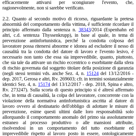
efficacemente attivarsi per scongiurare l'evento, che,
ragionevolmente, non si sarebbe verificato.
2.2. Quanto al secondo motivo di ricorso, riguardante la pretesa
abnormità del comportamento della vittima, é sufficiente ricordare il
principio affermato dalla sentenza n.
38343
/2014 (Espenhahn ed
altri, c.d. sentenza Thyssenkrupp), in base al quale, in tema di
prevenzione antinfortunistica, perché la condotta colposa del
lavoratore possa ritenersi abnorme e idonea ad escludere il nesso di
causalità tra la condotta del datore di lavoro e l'evento lesivo, é
necessario non tanto che essa sia imprevedibile, quanto, piuttosto,
che sia tale da attivare un rischio eccentrico o esorbitante dalla sfera
di rischio governata dal soggetto titolare della posizione di garanzia
(negli stessi termini vds. anche Sez. 4, n.
15124
del 13/12/2016 -
dep. 2017, Gerosa e altri, Rv. 269603; cfr. in termini sostanzialmente
identici Sez. 4, n.
15174
del 13/12/2017 - dep. 2018, Spina e altro,
Rv. 273247). Sulla scorta di questo principio si é altresì affermato
che, in tema di causalità, la colpa del lavoratore, concorrente con la
violazione della normativa antinfortunistica ascritta al datore di
lavoro ovvero al destinatario dell'obbligo di adottare le misure di
prevenzione, esime questi ultimi dalle loro responsabilità solo
allorquando il comportamento anomalo del primo sia assolutamente
estraneo al processo produttivo o alle mansioni attribuite,
risolvendosi in un comportamento del tutto esorbitante ed
imprevedibile rispetto al lavoro posto in essere, ontologicamente