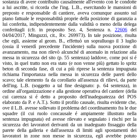
sostanza di avere contribuito causalmente all'evento con le condotte
a lui ascritte, si ricorda che l'ing. L.B., esercitando le mansioni di
preposto e responsabile di cantiere, aveva comunque assunto sul
piano fattuale le responsabilità proprie della posizione di garanzia a
lui conferita, indipendentemente dalla validità o meno della delega
conferitagli (cfr. in proposito Sez. 4, Sentenza n.
22606
del
04/04/2017, Minguzzi, cit., Rv. 269973). In tale posizione, risulta
che egli, assieme al geom. B., effettuò un sopralluogo il 3 luglio
(ossia il venerdì precedente l'incidente) sulla nuova porzione di
avanzamento, ma non rilevò alcunché di anomalo in relazione alla
messa in sicurezza del sito (p. 55 sentenza) laddove, come poi si é
visto, in quel tratto non era stato (e non venne più) gettato lo spritz
beton di seconda fase, di cui a più riprese la sentenza impugnata
richiama l'importanza nella messa in sicurezza delle pareti dello
scavo; tale elemento fa da corollario all'assenza di rilievi, da parte
dell'ing. L.B. (soggetto a tal fine designato: p. 64 sentenza), in
ordine all'organizzazione e alla gestione operativa del cantiere (della
cui carenza si é detto a proposito dell'inadeguatezza del POS
elaborato da P. e A.T.). Sotto il profilo causale, risulta evidente che,
ove il L.B. avesse sollevato il problema del coordinamento fra le due
squadre (il cui ruolo concausale é ampiamente illustrato nella
sentenza impugnata) ed avesse rilevato e segnalato i rischi per la
sicurezza dei lavoratori derivanti da un inadeguato fissaggio della
parete della galleria e dall'assenza di limiti agli spostamenti dei
lavoratori in zone non messe in sicurezza, egli avrebbe potuto