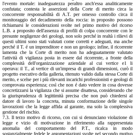
l'evento mortale: inadeguatezza peraltro anch'essa analiticamente
confutata; contesta le asserzioni della Corte di merito circa la
concorrente responsabilità di A.T. per omesso controllo circa il
monitoraggio del decadimento della roccia: in proposito possono
richiamarsi le considerazioni svolte nel primo motivo del ricorso
L.B. a proposito dell'assenza di profili di colpa concorrente con le
presunte negligenze dei geologi, non solo perché in realtà i rilievi di
questi ultimi sono stati valutati come corretti e adeguati, ma anche
perché il T. é un imprenditore e non un geologo; infine, il ricorrente
lamenta che la Corte di merito non ha adeguatamente valutato
l'attività di vigilanza posta in essere dal ricorrente, a fronte della
complessità dell'organizzazione aziendale al cui vertice e1 li
operava: il T., al vertice di un'impresa di grandi dimensioni, curò il
progetto esecutivo della galleria, ritenuto valido dalla stessa Corte di
merito, e scelse per i più rilevanti incarichi professionisti e geologi di
comprovata esperienza; così che non é dato vedere in cosa dovesse
concretizzarsi la vigilanza che si assume disattesa, considerando che
la giurisprudenza di legittimità precisa che non può chiedersi al
datore di lavoro la concreta, minuta conformazione delle singole
lavorazioni che la legge affida al garante, ma solo la complessiva
gestione del rischio.
7.3. Il terzo motivo di ricorso, con cui si denunciano violazione di
legge e vizio di motivazione in riferimento alla rappresentata
anomalia del comportamento del P.T., ricalca in modo
sostanzialmente fedele le argomentazioni svolte nel secondo motivo