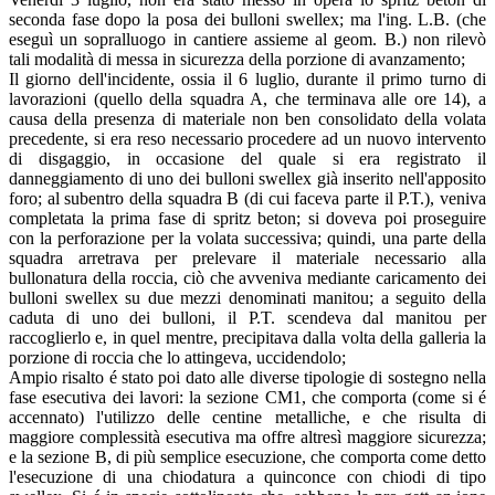
seconda fase dopo la posa dei bulloni swellex; ma l'ing. L.B. (che
eseguì un sopralluogo in cantiere assieme al geom. B.) non rilevò
tali modalità di messa in sicurezza della porzione di avanzamento;
Il giorno dell'incidente, ossia il 6 luglio, durante il primo turno di
lavorazioni (quello della squadra A, che terminava alle ore 14), a
causa della presenza di materiale non ben consolidato della volata
precedente, si era reso necessario procedere ad un nuovo intervento
di disgaggio, in occasione del quale si era registrato il
danneggiamento di uno dei bulloni swellex già inserito nell'apposito
foro; al subentro della squadra B (di cui faceva parte il P.T.), veniva
completata la prima fase di spritz beton; si doveva poi proseguire
con la perforazione per la volata successiva; quindi, una parte della
squadra arretrava per prelevare il materiale necessario alla
bullonatura della roccia, ciò che avveniva mediante caricamento dei
bulloni swellex su due mezzi denominati manitou; a seguito della
caduta di uno dei bulloni, il P.T. scendeva dal manitou per
raccoglierlo e, in quel mentre, precipitava dalla volta della galleria la
porzione di roccia che lo attingeva, uccidendolo;
Ampio risalto é stato poi dato alle diverse tipologie di sostegno nella
fase esecutiva dei lavori: la sezione CM1, che comporta (come si é
accennato) l'utilizzo delle centine metalliche, e che risulta di
maggiore complessità esecutiva ma offre altresì maggiore sicurezza;
e la sezione B, di più semplice esecuzione, che comporta come detto
l'esecuzione di una chiodatura a quinconce con chiodi di tipo