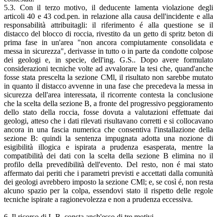
5.3. Con il terzo motivo, il deducente lamenta violazione degli
articoli 40 e 43 cod.pen. in relazione alla causa dell'incidente e alla
responsabilità attribuitagli: il riferimento é alla questione se il
distacco del blocco di roccia, rivestito da un getto di spritz beton di
prima fase in un'area "non ancora compiutamente consolidata e
messa in sicurezza", derivasse in tutto o in parte da condotte colpose
dei geologi e, in specie, dell'ing. G.S.. Dopo avere formulato
considerazioni tecniche volte ad avvalorare la tesi che, quand'anche
fosse stata prescelta la sezione CMl, il risultato non sarebbe mutato
in quanto il distacco avvenne in una fase che precedeva la messa in
sicurezza dell'area interessata, il ricorrente contesta la conclusione
che la scelta della sezione B, a fronte del progressivo peggioramento
dello stato della roccia, fosse dovuta a valutazioni effettuate dai
geologi, atteso che i dati rilevati risultavano corretti e si collocavano
ancora in una fascia numerica che consentiva l'installazione della
sezione B: quindi la sentenza impugnata adotta una nozione di
esigibilità illogica e ispirata a prudenza esasperata, mentre la
compatibilità dei dati con la scelta della sezione B elimina no il
profilo della prevedibilità dell'evento. Del resto, non é mai stato
affermato dai periti che i parametri previsti e accettati dalla comunità
dei geologi avrebbero imposto la sezione CMl; e, se così é, non resta
alcuno spazio per la colpa, essendovi stato il rispetto delle regole
tecniche ispirate a ragionevolezza e non a prudenza eccessiva.
6. Il ricorso di L.B. consta anch'esso di tre motivi.