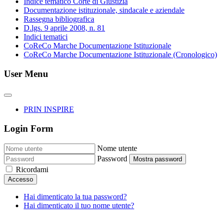
Indice tematico Corte di Giustizia
Documentazione istituzionale, sindacale e aziendale
Rassegna bibliografica
D.lgs. 9 aprile 2008, n. 81
Indici tematici
CoReCo Marche Documentazione Istituzionale
CoReCo Marche Documentazione Istituzionale (Cronologico)
User Menu
PRIN INSPIRE
Login Form
Nome utente
Password
Mostra password
Ricordami
Accesso
Hai dimenticato la tua password?
Hai dimenticato il tuo nome utente?