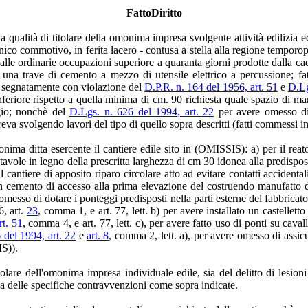
FattoDiritto
lla qualità di titolare della omonima impresa svolgente attività edilizia
nico commotivo, in ferita lacero - contusa a stella alla regione temporopa
alle ordinarie occupazioni superiore a quaranta giorni prodotte dalla cad
 di una trave di cemento a mezzo di utensile elettrico a percussione
 e segnatamente con violazione del
D.P.R. n. 164 del 1956, art. 51
e
D.Lg
feriore rispetto a quella minima di cm. 90 richiesta quale spazio di mano
ggio; nonchè del
D.Lgs. n. 626 del 1994, art. 22
per avere omesso di
rreva svolgendo lavori del tipo di quello sopra descritti (fatti commessi
onima ditta esercente il cantiere edile sito in (OMISSIS): a) per il rea
avole in legno della prescritta larghezza di cm 30 idonea alla predisposi
antiere di apposito riparo circolare atto ad evitare contatti accidentali
n cemento di accesso alla prima elevazione del costruendo manufatto di 
 omesso di dotare i ponteggi predisposti nella parti esterne del fabbricat
6, art.
23
, comma 1, e art. 77, lett. b) per avere installato un castellet
rt. 51
, comma 4, e art. 77, lett. c), per avere fatto uso di ponti su cava
 del 1994, art. 22
e
art. 8
, comma 2, lett. a), per avere omesso di assic
IS)).
 titolare dell'omonima impresa individuale edile, sia del delitto di le
ia delle specifiche contravvenzioni come sopra indicate.