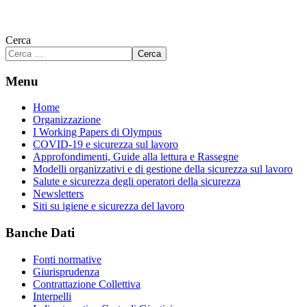
Cerca
Cerca
Menu
Home
Organizzazione
I Working Papers di Olympus
COVID-19 e sicurezza sul lavoro
Approfondimenti, Guide alla lettura e Rassegne
Modelli organizzativi e di gestione della sicurezza sul lavoro
Salute e sicurezza degli operatori della sicurezza
Newsletters
Siti su igiene e sicurezza del lavoro
Banche Dati
Fonti normative
Giurisprudenza
Contrattazione Collettiva
Interpelli