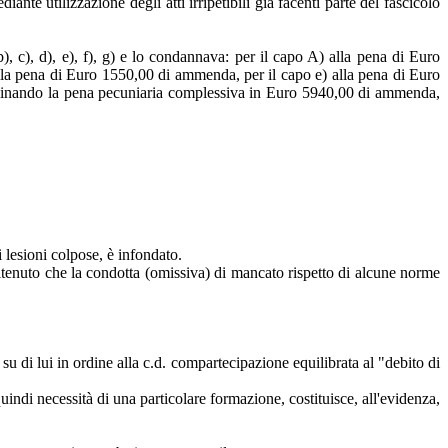
nte utilizzazione degli atti irripetibili già facenti parte del fascicolo
), c), d), e), f), g) e lo condannava: per il capo A) alla pena di Euro
la pena di Euro 1550,00 di ammenda, per il capo e) alla pena di Euro
rminando la pena pecuniaria complessiva in Euro 5940,00 di ammenda,
i lesioni colpose, è infondato.
e ritenuto che la condotta (omissiva) di mancato rispetto di alcune norme
u di lui in ordine alla c.d. compartecipazione equilibrata al "debito di
ndi necessità di una particolare formazione, costituisce, all'evidenza,