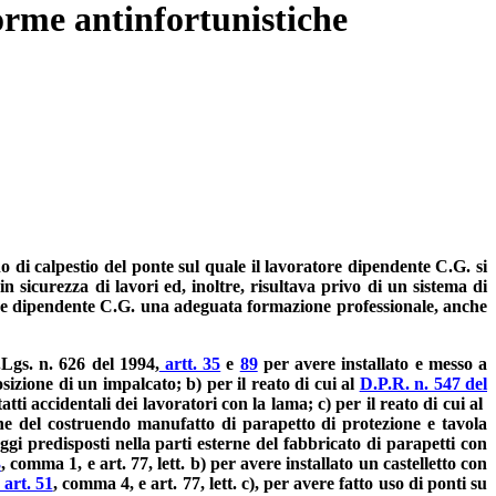
orme antinfortunistiche
o di calpestio del ponte sul quale il lavoratore dipendente C.G. si
 sicurezza di lavori ed, inoltre, risultava privo di un sistema di
re dipendente C.G. una adeguata formazione professionale, anche
.Lgs. n. 626 del 1994,
artt. 35
e
89
per avere installato e messo a
sizione di un impalcato; b) per il reato di cui al
D.P.R. n. 547 del
ti accidentali dei lavoratori con la lama; c) per il reato di cui al
ne del costruendo manufatto di parapetto di protezione e tavola
ggi predisposti nella parti esterne del fabbricato di parapetti con
3
, comma 1, e art. 77, lett. b) per avere installato un castelletto con
art. 51
, comma 4, e art. 77, lett. c), per avere fatto uso di ponti su