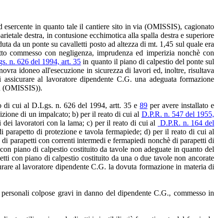
 ed esercente in quanto tale il cantiere sito in via (OMISSIS), cagionato
rietale destra, in contusione ecchimotica alla spalla destra e superiore
uta da un ponte su cavalletti posto ad altezza di mt. 1,45 sul quale era
; fatto commesso con negligenza, imprudenza ed imperizia nonchè con
s. n. 626 del 1994, art. 35
in quanto il piano di calpestio del ponte sul
vra idoneo all'esecuzione in sicurezza di lavori ed, inoltre, risultava
 assicurare al lavoratore dipendente C.G. una adeguata formazione
 in (OMISSIS)).
to di cui al D.Lgs. n. 626 del 1994, artt. 35 e
89
per avere installato e
zione di un impalcato; b) per il reato di cui al
D.P.R. n. 547 del 1955,
 dei lavoratori con la lama; c) per il reato di cui al
D.P.R. n. 164 del
parapetto di protezione e tavola fermapiede; d) per il reato di cui al
o di parapetti con correnti intermedi e fermapiedi nonchè di parapetti di
to con piano di calpestio costituito da tavole non adeguate in quanto del
lletti con piano di calpestio costituito da una o due tavole non ancorate
urare al lavoratore dipendente C.G. la dovuta formazione in materia di
sioni personali colpose gravi in danno del dipendente C.G., commesso in