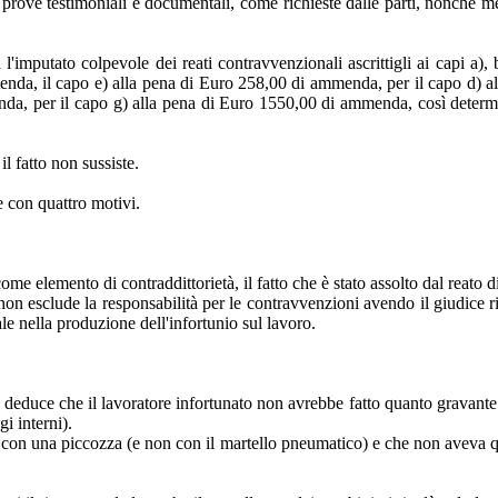
 prove testimoniali e documentali, come richieste dalle parti, nonchè media
'imputato colpevole dei reati contravvenzionali ascrittigli ai capi a), b
nda, il capo e) alla pena di Euro 258,00 di ammenda, per il capo d) al
nda, per il capo g) alla pena di Euro 1550,00 di ammenda, così dete
l fatto non sussiste.
 con quattro motivi.
ome elemento di contraddittorietà, il fatto che è stato assolto dal reato d
ato non esclude la responsabilità per le contravvenzioni avendo il giudic
e nella produzione dell'infortunio sul lavoro.
e deduce che il lavoratore infortunato non avrebbe fatto quanto gravante s
i interni).
a con una piccozza (e non con il martello pneumatico) e che non aveva qui