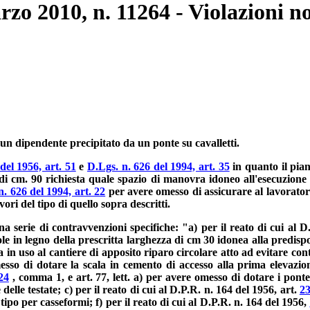
rzo 2010, n. 11264 - Violazioni n
 un dipendente precipitato da un ponte su cavalletti.
del 1956, art. 51
e
D.Lgs. n. 626 del 1994, art. 35
in quanto il pian
i cm. 90 richiesta quale spazio di manovra idoneo all'esecuzione in
n. 626 del 1994, art. 22
per avere omesso di assicurare al lavorato
vori del tipo di quello sopra descritti.
na serie di contravvenzioni specifiche: "a) per il reato di cui al D
le in legno della prescritta larghezza di cm 30 idonea alla predispo
n uso al cantiere di apposito riparo circolare atto ad evitare contat
sso di dotare la scala in cemento di accesso alla prima elevazio
24
, comma 1, e art. 77, lett. a) per avere omesso di dotare i ponte
lle testate; c) per il reato di cui al D.P.R. n. 164 del 1956, art.
2
tipo per casseformi; f) per il reato di cui al D.P.R. n. 164 del 1956,