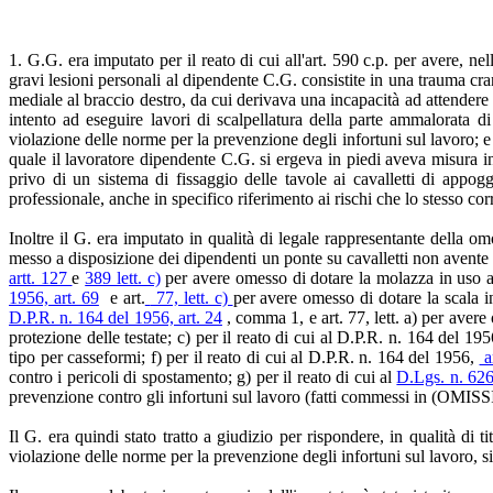
1. G.G. era imputato per il reato di cui all'art. 590 c.p. per avere, ne
gravi lesioni personali al dipendente C.G. consistite in una trauma cra
mediale al braccio destro, da cui derivava una incapacità ad attendere 
intento ad eseguire lavori di scalpellatura della parte ammalorata
violazione delle norme per la prevenzione degli infortuni sul lavoro;
quale il lavoratore dipendente C.G. si ergeva in piedi aveva misura in
privo di un sistema di fissaggio delle tavole ai cavalletti di appo
professionale, anche in specifico riferimento ai rischi che lo stesso co
Inoltre il G. era imputato in qualità di legale rappresentante della om
messo a disposizione dei dipendenti un ponte su cavalletti non avente t
artt. 127
e
389 lett. c)
per avere omesso di dotare la molazza in uso al c
1956, art. 69
e art.
77, lett. c)
per avere omesso di dotare la scala i
D.P.R. n. 164 del 1956, art. 24
, comma 1, e art. 77, lett. a) per avere
protezione delle testate; c) per il reato di cui al D.P.R. n. 164 del 195
tipo per casseformi; f) per il reato di cui al D.P.R. n. 164 del 1956,
a
contro i pericoli di spostamento; g) per il reato di cui al
D.Lgs. n. 626
prevenzione contro gli infortuni sul lavoro (fatti commessi in (OMISS
Il G. era quindi stato tratto a giudizio per rispondere, in qualità di
violazione delle norme per la prevenzione degli infortuni sul lavoro, s