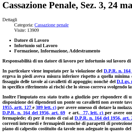
Cassazione Penale, Sez. 3, 24 ma
Dettagli
Categoria:
Cassazione penale
Visite: 13909
Datore di Lavoro
Infortunio sul Lavoro
Formazione, Informazione, Addestramento
Responsabilità di un datore di lavoro per infortunio sul lavoro di
In particolare viene imputato per la violazione del
D.P.R. n. 164 
ergeva in piedi aveva misura inferiore rispetto a quella minima d
fissaggio delle tavole ai cavalletti di appoggio; nonchè del
D.Lgs. 
in specifico riferimento ai rischi che lo stesso correva svolgendo la
Inoltre l'imputato era stato tratto a giudizio per rispondere di u
disposizione dei dipendenti un ponte su cavalletti non avente tavo
1955, artt. 127
e
389 lett. c)
per avere omesso di dotare la molazza i
D.P.R. n. 164 del 1956, art. 69
e art.
77, lett. c)
per avere ome
fermapiede; d) per il reato di cui al
D.P.R. n. 164 del 1956, art. 
correnti intermedi e fermapiedi nonchè di parapetti di protezione de
piano di calpestio costituito da tavole non adeguate in quanto del 