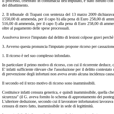
Il processo, celebrato in contumacia dell'imputato, è stato istruito con
del dibattimento.
2. Il tribunale di Trapani con sentenza del 13 marzo 2009 dichiarava l
1550,00 di ammenda, per il capo b) alla pena di Euro 258,00 di amme
516,00 di ammenda, per il capo f) alla pena di Euro 258,00 di amme
oltre al pagamento delle spese processuali.
Assolveva invece l'imputato dal delitto di lesioni colpose gravi perchè i
3. Avverso questa pronuncia l'imputato propone ricorso per cassazione
1. Il ricorso è nel suo complesso infondato.
In particolare il primo motivo di ricorso, con cui il ricorrente deduce, c
E' infatti sufficiente rilevare che l'assoluzione per il delitto contest
di prevenzione degli infortuni non aveva avuto alcuna incidenza causal
Il secondo ed il terzo motivo di ricorso sono inammissibili.
Costituisce infatti censura generica, e quindi inammissibile, quella ch
sicurezza" (il G. aveva fornito lo schema di approntamento dei pontegg
L'ulteriore deduzione, secondo cui il lavoratore infortunatosi lavorav
censura di mero fatto, inammissibile in sede di legittimità.