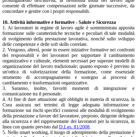
prolungamento dell'attività, la flessibilità insita nel lavoro agile
consente di effettuare compensazioni nelle giornate successive, da
concordare e gestire con i propri responsabili.
10. Attività informative e formative - Salute e Sicurezza
1. Ai lavoratori in regime di lavoro agile è somministrata apposita
formazione sulle caratteristiche tecniche e peculiari di tale modalità
di svolgimento della prestazione lavorativa, nonché sullo sviluppo
delle competenze e delle soft skills correlate.
2. Vengono, altresì, poste in essere iniziative formative nei confronti
dei responsabili e dei lavoratori per supportare il cambiamento
organizzativo e culturale, elementi necessari per superare modelli di
organizzazione del lavoro tradizionale; quanto esposto è previsto in
un'ottica di valorizzazione della formazione, come essenziale
strumento di accompagnamento e sostegno ai processi di
cambiamento e trasformazioni organizzative.
3. Saranno, inoltre, favoriti momenti di integrazione e
comunicazione tra il personale.
4. Al fine di dare attuazione agli obblighi in materia di sicurezza, la
Csea assicura nei termini di legge adeguata informazione e
formazione sui rischi specifici connessi alle modalità di svolgimento
della prestazione a favore del lavoratore, preposto, dirigente delegato
alla sicurezza e del rappresentante dei lavoratori per la sicurezza, in
linea con quanto previsto dal
D.Lgs. 81/2008
.
5. Nello smart working, il luogo di adempimento della prestazione è