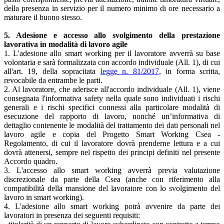
della presenza in servizio per il numero minimo di ore necessario a
maturare il buono stesso.
5. Adesione e accesso allo svolgimento della prestazione
lavorativa in modalità di lavoro agile
1. L'adesione allo smart working per il lavoratore avverrà su base
volontaria e sarà formalizzata con accordo individuale (All. 1), di cui
all'art. 19, della sopracitata
legge n. 81/2017
, in forma scritta,
revocabile da entrambe le parti.
2. Al lavoratore, che aderisce all'accordo individuale (All. 1), viene
consegnata l'informativa safety nella quale sono individuati i rischi
generali e i rischi specifici connessi alla particolare modalità di
esecuzione del rapporto di lavoro, nonché un’informativa di
dettaglio contenente le modalità del trattamento dei dati personali nel
lavoro agile e copia del Progetto Smart Working Csea -
Regolamento, di cui il lavoratore dovrà prenderne lettura e a cui
dovrà attenersi, sempre nel rispetto dei principi definiti nel presente
Accordo quadro.
3. L'accesso allo smart working avverrà previa valutazione
discrezionale da parte della Csea (anche con riferimento alla
compatibilità della mansione del lavoratore con lo svolgimento del
lavoro in smart working).
4. L'adesione allo smart working potrà avvenire da parte dei
lavoratori in presenza dei seguenti requisiti: