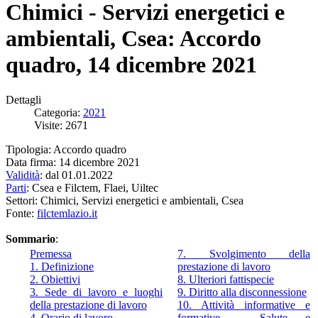
Chimici - Servizi energetici e
ambientali, Csea: Accordo
quadro, 14 dicembre 2021
Dettagli
Categoria:
2021
Visite: 2671
Tipologia: Accordo quadro
Data firma: 14 dicembre 2021
Validità
: dal 01.01.2022
Parti
: Csea e Filctem, Flaei, Uiltec
Settori: Chimici, Servizi energetici e ambientali, Csea
Fonte:
filctemlazio.it
Sommario
:
Premessa
7. Svolgimento della
1. Definizione
prestazione di lavoro
2. Obiettivi
8. Ulteriori fattispecie
3. Sede di lavoro e luoghi
9. Diritto alla disconnessione
della prestazione di lavoro
10. Attività informative e
4. Orario di lavoro
formative - Salute e