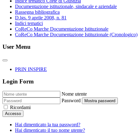
Indice tematico Corte di Giustizia
Documentazione istituzionale, sindacale e aziendale
Rassegna bibliografica
D.lgs. 9 aprile 2008, n. 81
Indici tematici
CoReCo Marche Documentazione Istituzionale
CoReCo Marche Documentazione Istituzionale (Cronologico)
User Menu
PRIN INSPIRE
Login Form
Nome utente
Password
Mostra password
Ricordami
Accesso
Hai dimenticato la tua password?
Hai dimenticato il tuo nome utente?