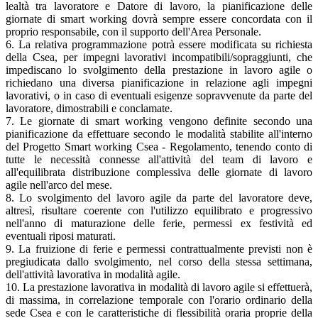
lealtà tra lavoratore e Datore di lavoro, la pianificazione delle
giornate di smart working dovrà sempre essere concordata con il
proprio responsabile, con il supporto dell'Area Personale.
6. La relativa programmazione potrà essere modificata su richiesta
della Csea, per impegni lavorativi incompatibili/sopraggiunti, che
impediscano lo svolgimento della prestazione in lavoro agile o
richiedano una diversa pianificazione in relazione agli impegni
lavorativi, o in caso di eventuali esigenze sopravvenute da parte del
lavoratore, dimostrabili e conclamate.
7. Le giornate di smart working vengono definite secondo una
pianificazione da effettuare secondo le modalità stabilite all'interno
del Progetto Smart working Csea - Regolamento, tenendo conto di
tutte le necessità connesse all'attività del team di lavoro e
all'equilibrata distribuzione complessiva delle giornate di lavoro
agile nell'arco del mese.
8. Lo svolgimento del lavoro agile da parte del lavoratore deve,
altresì, risultare coerente con l'utilizzo equilibrato e progressivo
nell'anno di maturazione delle ferie, permessi ex festività ed
eventuali riposi maturati.
9. La fruizione di ferie e permessi contrattualmente previsti non è
pregiudicata dallo svolgimento, nel corso della stessa settimana,
dell'attività lavorativa in modalità agile.
10. La prestazione lavorativa in modalità di lavoro agile si effettuerà,
di massima, in correlazione temporale con l'orario ordinario della
sede Csea e con le caratteristiche di flessibilità oraria proprie della