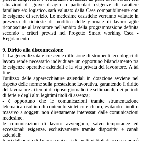
situazioni di grave disagio o particolari esigenze di carattere
familiare e/o logistico, sarà valutato dalla Csea compatibilmente con
le esigenze di servizio. Le medesime casistiche verranno valutate in
presenza di richieste di modifica delle giornate di lavoro agile
riconosciute al lavoratore nell'ambito della programmazione definita
secondo i criteri previsti nel Progetto Smart working Csea -
Regolamento.
9. Diritto alla disconnessione
1. La generalizzata e crescente diffusione di strumenti tecnologici di
lavoro rende necessario individuare un opportuno bilanciamento tra
le esigenze operative aziendali e la vita privata del lavoratore. A tal
fine:
l'utilizzo delle apparecchiature aziendali in dotazione avviene nel
rispetto delle norme sulla prestazione lavorativa, garantendo il diritto
del lavoratore ai tempi di riposo giornalieri e settimanali, dei periodi
di ferie e degli altri legittimi titoli di assenza;
- è opportuno che le comunicazioni tramite strumentazione
telematica risultino di contenuto sintetico e chiaro, evitando l'inoltro
massivo a soggetti non direttamente interessati dalle comunicazioni
medesime;
le comunicazioni di lavoro avvengono, salvo temporanee ed
eccezionali esigenze, esclusivamente tramite dispositivi e canali
aziendali;
fuori dell'orario di lavoro e nei casi di legittimi titoli di assenza non è