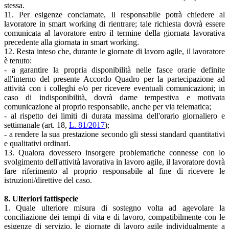
stessa.
11. Per esigenze conclamate, il responsabile potrà chiedere al
lavoratore in smart working di rientrare; tale richiesta dovrà essere
comunicata al lavoratore entro il termine della giornata lavorativa
precedente alla giornata in smart working.
12. Resta inteso che, durante le giornate di lavoro agile, il lavoratore
è tenuto:
- a garantire la propria disponibilità nelle fasce orarie definite
all'interno del presente Accordo Quadro per la partecipazione ad
attività con i colleghi e/o per ricevere eventuali comunicazioni; in
caso di indisponibilità, dovrà darne tempestiva e motivata
comunicazione al proprio responsabile, anche per via telematica;
- al rispetto dei limiti di durata massima dell'orario giornaliero e
settimanale (art. 18,
L. 81/2017
);
- a rendere la sua prestazione secondo gli stessi standard quantitativi
e qualitativi ordinari.
13. Qualora dovessero insorgere problematiche connesse con lo
svolgimento dell'attività lavorativa in lavoro agile, il lavoratore dovrà
fare riferimento al proprio responsabile al fine di ricevere le
istruzioni/direttive del caso.
8. Ulteriori fattispecie
1. Quale ulteriore misura di sostegno volta ad agevolare la
conciliazione dei tempi di vita e di lavoro, compatibilmente con le
esigenze di servizio, le giornate di lavoro agile individualmente a