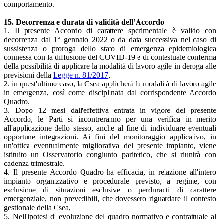
comportamento.
15. Decorrenza e durata di validità dell’Accordo
1. Il presente Accordo di carattere sperimentale è valido con
decorrenza dal 1° gennaio 2022 o da data successiva nel caso di
sussistenza o proroga dello stato di emergenza epidemiologica
connessa con la diffusione del COVID-19 e di contestuale conferma
della possibilità di applicare la modalità di lavoro agile in deroga alle
previsioni della
Legge n. 81/2017
,
2. in quest'ultimo caso, la Csea applicherà la modalità di lavoro agile
in emergenza, così come disciplinata dal corrispondente Accordo
Quadro.
3. Dopo 12 mesi dall'effettiva entrata in vigore del presente
Accordo, le Parti si incontreranno per una verifica in merito
all'applicazione dello stesso, anche al fine di individuare eventuali
opportune integrazioni. Ai fini del monitoraggio applicativo, in
un'ottica eventualmente migliorativa del presente impianto, viene
istituito un Osservatorio congiunto paritetico, che si riunirà con
cadenza trimestrale.
4. Il presente Accordo Quadro ha efficacia, in relazione all'intero
impianto organizzativo e procedurale previsto, a regime, con
esclusione di situazioni esclusive o perduranti di carattere
emergenziale, non prevedibili, che dovessero riguardare il contesto
gestionale della Csea,
5. Nell'ipotesi di evoluzione del quadro normativo e contrattuale al