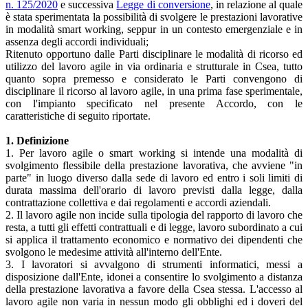
n. 125/2020
e successiva
Legge di conversione
, in relazione al quale
è stata sperimentata la possibilità di svolgere le prestazioni lavorative
in modalità smart working, seppur in un contesto emergenziale e in
assenza degli accordi individuali;
Ritenuto opportuno dalle Parti disciplinare le modalità di ricorso ed
utilizzo del lavoro agile in via ordinaria e strutturale in Csea, tutto
quanto sopra premesso e considerato le Parti convengono di
disciplinare il ricorso al lavoro agile, in una prima fase sperimentale,
con l'impianto specificato nel presente Accordo, con le
caratteristiche di seguito riportate.
1. Definizione
1. Per lavoro agile o smart working si intende una modalità di
svolgimento flessibile della prestazione lavorativa, che avviene "in
parte" in luogo diverso dalla sede di lavoro ed entro i soli limiti di
durata massima dell'orario di lavoro previsti dalla legge, dalla
contrattazione collettiva e dai regolamenti e accordi aziendali.
2. Il lavoro agile non incide sulla tipologia del rapporto di lavoro che
resta, a tutti gli effetti contrattuali e di legge, lavoro subordinato a cui
si applica il trattamento economico e normativo dei dipendenti che
svolgono le medesime attività all'interno dell'Ente.
3. I lavoratori si avvalgono di strumenti informatici, messi a
disposizione dall'Ente, idonei a consentire lo svolgimento a distanza
della prestazione lavorativa a favore della Csea stessa. L'accesso al
lavoro agile non varia in nessun modo gli obblighi ed i doveri del