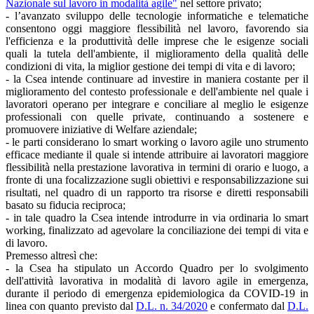
Nazionale sul lavoro in modalità agile"
nel settore privato;
- l’avanzato sviluppo delle tecnologie informatiche e telematiche
consentono oggi maggiore flessibilità nel lavoro, favorendo sia
l'efficienza e la produttività delle imprese che le esigenze sociali
quali la tutela dell'ambiente, il miglioramento della qualità delle
condizioni di vita, la miglior gestione dei tempi di vita e di lavoro;
- la Csea intende continuare ad investire in maniera costante per il
miglioramento del contesto professionale e dell'ambiente nel quale i
lavoratori operano per integrare e conciliare al meglio le esigenze
professionali con quelle private, continuando a sostenere e
promuovere iniziative di Welfare aziendale;
- le parti considerano lo smart working o lavoro agile uno strumento
efficace mediante il quale si intende attribuire ai lavoratori maggiore
flessibilità nella prestazione lavorativa in termini di orario e luogo, a
fronte di una focalizzazione sugli obiettivi e responsabilizzazione sui
risultati, nel quadro di un rapporto tra risorse e diretti responsabili
basato su fiducia reciproca;
- in tale quadro la Csea intende introdurre in via ordinaria lo smart
working, finalizzato ad agevolare la conciliazione dei tempi di vita e
di lavoro.
Premesso altresì che:
- la Csea ha stipulato un Accordo Quadro per lo svolgimento
dell'attività lavorativa in modalità di lavoro agile in emergenza,
durante il periodo di emergenza epidemiologica da COVID-19 in
linea con quanto previsto dal
D.L. n. 34/2020
e confermato dal
D.L.