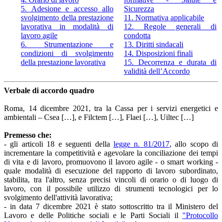
5. Adesione e accesso allo
Sicurezza
svolgimento della prestazione
11. Normativa applicabile
lavorativa in modalità di
12. Regole generali di
lavoro agile
condotta
6. Strumentazione e
13. Diritti sindacali
condizioni di svolgimento
14. Disposizioni finali
della prestazione lavorativa
15. Decorrenza e durata di
validità dell’Accordo
Verbale di accordo quadro
Roma, 14 dicembre 2021, tra la Cassa per i servizi energetici e
ambientali – Csea […], e Filctem […], Flaei […], Uiltec […]
Premesso che:
- gli articoli 18 e seguenti della
legge n. 81/2017
, allo scopo di
incrementare la competitività e agevolare la conciliazione dei tempi
di vita e di lavoro, promuovono il lavoro agile - o smart working -
quale modalità di esecuzione del rapporto di lavoro subordinato,
stabilita, tra l'altro, senza precisi vincoli di orario o di luogo di
lavoro, con il possibile utilizzo di strumenti tecnologici per lo
svolgimento dell'attività lavorativa;
- in data 7 dicembre 2021 è stato sottoscritto tra il Ministero del
Lavoro e delle Politiche sociali e le Parti Sociali il
"Protocollo