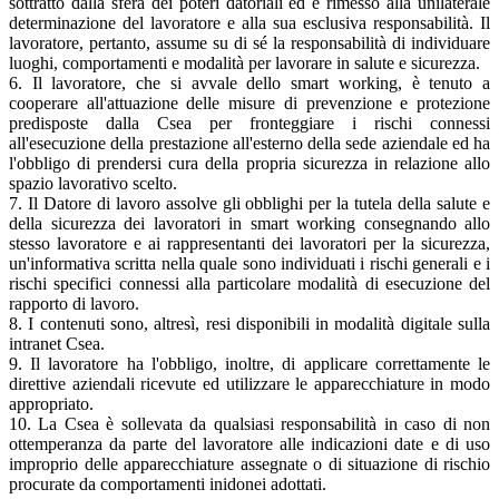
sottratto dalla sfera dei poteri datoriali ed è rimesso alla unilaterale
determinazione del lavoratore e alla sua esclusiva responsabilità. Il
lavoratore, pertanto, assume su di sé la responsabilità di individuare
luoghi, comportamenti e modalità per lavorare in salute e sicurezza.
6. Il lavoratore, che si avvale dello smart working, è tenuto a
cooperare all'attuazione delle misure di prevenzione e protezione
predisposte dalla Csea per fronteggiare i rischi connessi
all'esecuzione della prestazione all'esterno della sede aziendale ed ha
l'obbligo di prendersi cura della propria sicurezza in relazione allo
spazio lavorativo scelto.
7. Il Datore di lavoro assolve gli obblighi per la tutela della salute e
della sicurezza dei lavoratori in smart working consegnando allo
stesso lavoratore e ai rappresentanti dei lavoratori per la sicurezza,
un'informativa scritta nella quale sono individuati i rischi generali e i
rischi specifici connessi alla particolare modalità di esecuzione del
rapporto di lavoro.
8. I contenuti sono, altresì, resi disponibili in modalità digitale sulla
intranet Csea.
9. Il lavoratore ha l'obbligo, inoltre, di applicare correttamente le
direttive aziendali ricevute ed utilizzare le apparecchiature in modo
appropriato.
10. La Csea è sollevata da qualsiasi responsabilità in caso di non
ottemperanza da parte del lavoratore alle indicazioni date e di uso
improprio delle apparecchiature assegnate o di situazione di rischio
procurate da comportamenti inidonei adottati.