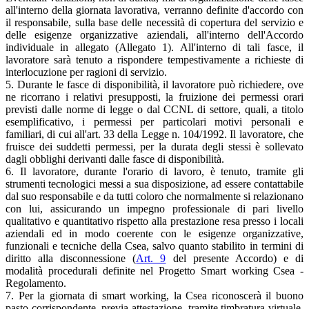
all'interno della giornata lavorativa, verranno definite d'accordo con
il responsabile, sulla base delle necessità di copertura del servizio e
delle esigenze organizzative aziendali, all'interno dell'Accordo
individuale in allegato (Allegato 1). All'interno di tali fasce, il
lavoratore sarà tenuto a rispondere tempestivamente a richieste di
interlocuzione per ragioni di servizio.
5. Durante le fasce di disponibilità, il lavoratore può richiedere, ove
ne ricorrano i relativi presupposti, la fruizione dei permessi orari
previsti dalle norme di legge o dal CCNL di settore, quali, a titolo
esemplificativo, i permessi per particolari motivi personali e
familiari, di cui all'art. 33 della Legge n. 104/1992. Il lavoratore, che
fruisce dei suddetti permessi, per la durata degli stessi è sollevato
dagli obblighi derivanti dalle fasce di disponibilità.
6. Il lavoratore, durante l'orario di lavoro, è tenuto, tramite gli
strumenti tecnologici messi a sua disposizione, ad essere contattabile
dal suo responsabile e da tutti coloro che normalmente si relazionano
con lui, assicurando un impegno professionale di pari livello
qualitativo e quantitativo rispetto alla prestazione resa presso i locali
aziendali ed in modo coerente con le esigenze organizzative,
funzionali e tecniche della Csea, salvo quanto stabilito in termini di
diritto alla disconnessione (
Art. 9
del presente Accordo) e di
modalità procedurali definite nel Progetto Smart working Csea -
Regolamento.
7. Per la giornata di smart working, la Csea riconoscerà il buono
pasto corrispondente, previa attestazione, tramite timbratura virtuale,