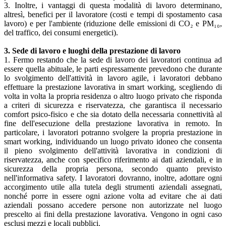
3. Inoltre, i vantaggi di questa modalità di lavoro determinano,
altresì, benefici per il lavoratore (costi e tempi di spostamento casa
lavoro) e per l'ambiente (riduzione delle emissioni di CO
₂
e PM
₁₀
,
del traffico, dei consumi energetici).
3. Sede di lavoro e luoghi della prestazione di lavoro
1. Fermo restando che la sede di lavoro dei lavoratori continua ad
essere quella abituale, le parti espressamente prevedono che durante
lo svolgimento dell'attività in lavoro agile, i lavoratori debbano
effettuare la prestazione lavorativa in smart working, scegliendo di
volta in volta la propria residenza o altro luogo privato che risponda
a criteri di sicurezza e riservatezza, che garantisca il necessario
comfort psico-fisico e che sia dotato della necessaria connettività al
fine dell'esecuzione della prestazione lavorativa in remoto. In
particolare, i lavoratori potranno svolgere la propria prestazione in
smart working, individuando un luogo privato idoneo che consenta
il pieno svolgimento dell'attività lavorativa in condizioni di
riservatezza, anche con specifico riferimento ai dati aziendali, e in
sicurezza della propria persona, secondo quanto previsto
nell'informativa safety. I lavoratori dovranno, inoltre, adottare ogni
accorgimento utile alla tutela degli strumenti aziendali assegnati,
nonché porre in essere ogni azione volta ad evitare che ai dati
aziendali possano accedere persone non autorizzate nel luogo
prescelto ai fini della prestazione lavorativa. Vengono in ogni caso
esclusi mezzi e locali pubblici.