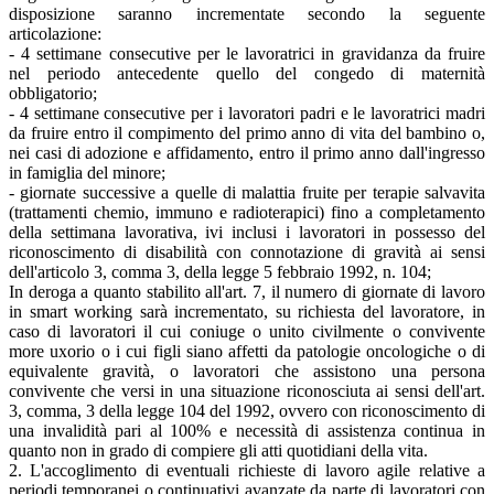
disposizione saranno incrementate secondo la seguente
articolazione:
- 4 settimane consecutive per le lavoratrici in gravidanza da fruire
nel periodo antecedente quello del congedo di maternità
obbligatorio;
- 4 settimane consecutive per i lavoratori padri e le lavoratrici madri
da fruire entro il compimento del primo anno di vita del bambino o,
nei casi di adozione e affidamento, entro il primo anno dall'ingresso
in famiglia del minore;
- giornate successive a quelle di malattia fruite per terapie salvavita
(trattamenti chemio, immuno e radioterapici) fino a completamento
della settimana lavorativa, ivi inclusi i lavoratori in possesso del
riconoscimento di disabilità con connotazione di gravità ai sensi
dell'articolo 3, comma 3, della legge 5 febbraio 1992, n. 104;
In deroga a quanto stabilito all'art. 7, il numero di giornate di lavoro
in smart working sarà incrementato, su richiesta del lavoratore, in
caso di lavoratori il cui coniuge o unito civilmente o convivente
more uxorio o i cui figli siano affetti da patologie oncologiche o di
equivalente gravità, o lavoratori che assistono una persona
convivente che versi in una situazione riconosciuta ai sensi dell'art.
3, comma, 3 della legge 104 del 1992, ovvero con riconoscimento di
una invalidità pari al 100% e necessità di assistenza continua in
quanto non in grado di compiere gli atti quotidiani della vita.
2. L'accoglimento di eventuali richieste di lavoro agile relative a
periodi temporanei o continuativi avanzate da parte di lavoratori con