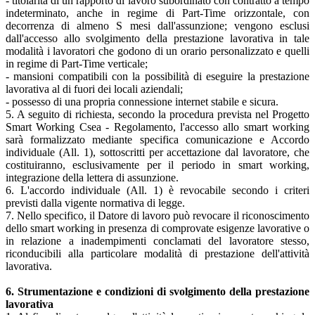
- titolarità di un rapporto di lavoro subordinato con contratto a tempo
indeterminato, anche in regime di Part-Time orizzontale, con
decorrenza di almeno S mesi dall'assunzione; vengono esclusi
dall'accesso allo svolgimento della prestazione lavorativa in tale
modalità i lavoratori che godono di un orario personalizzato e quelli
in regime di Part-Time verticale;
- mansioni compatibili con la possibilità di eseguire la prestazione
lavorativa al di fuori dei locali aziendali;
- possesso di una propria connessione internet stabile e sicura.
5. A seguito di richiesta, secondo la procedura prevista nel Progetto
Smart Working Csea - Regolamento, l'accesso allo smart working
sarà formalizzato mediante specifica comunicazione e Accordo
individuale (All. 1), sottoscritti per accettazione dal lavoratore, che
costituiranno, esclusivamente per il periodo in smart working,
integrazione della lettera di assunzione.
6. L'accordo individuale (All. 1) è revocabile secondo i criteri
previsti dalla vigente normativa di legge.
7. Nello specifico, il Datore di lavoro può revocare il riconoscimento
dello smart working in presenza di comprovate esigenze lavorative o
in relazione a inadempimenti conclamati del lavoratore stesso,
riconducibili alla particolare modalità di prestazione dell'attività
lavorativa.
6. Strumentazione e condizioni di svolgimento della prestazione
lavorativa