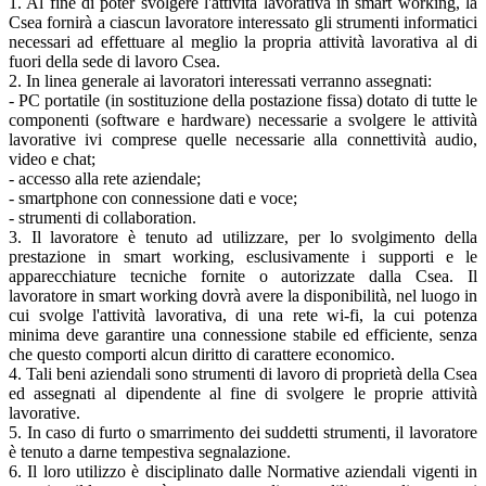
1. Al fine di poter svolgere l'attività lavorativa in smart working, la
Csea fornirà a ciascun lavoratore interessato gli strumenti informatici
necessari ad effettuare al meglio la propria attività lavorativa al di
fuori della sede di lavoro Csea.
2. In linea generale ai lavoratori interessati verranno assegnati:
- PC portatile (in sostituzione della postazione fissa) dotato di tutte le
componenti (software e hardware) necessarie a svolgere le attività
lavorative ivi comprese quelle necessarie alla connettività audio,
video e chat;
- accesso alla rete aziendale;
- smartphone con connessione dati e voce;
- strumenti di collaboration.
3. Il lavoratore è tenuto ad utilizzare, per lo svolgimento della
prestazione in smart working, esclusivamente i supporti e le
apparecchiature tecniche fornite o autorizzate dalla Csea. Il
lavoratore in smart working dovrà avere la disponibilità, nel luogo in
cui svolge l'attività lavorativa, di una rete wi-fi, la cui potenza
minima deve garantire una connessione stabile ed efficiente, senza
che questo comporti alcun diritto di carattere economico.
4. Tali beni aziendali sono strumenti di lavoro di proprietà della Csea
ed assegnati al dipendente al fine di svolgere le proprie attività
lavorative.
5. In caso di furto o smarrimento dei suddetti strumenti, il lavoratore
è tenuto a darne tempestiva segnalazione.
6. Il loro utilizzo è disciplinato dalle Normative aziendali vigenti in