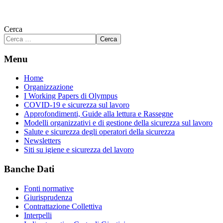
Cerca
Cerca
Menu
Home
Organizzazione
I Working Papers di Olympus
COVID-19 e sicurezza sul lavoro
Approfondimenti, Guide alla lettura e Rassegne
Modelli organizzativi e di gestione della sicurezza sul lavoro
Salute e sicurezza degli operatori della sicurezza
Newsletters
Siti su igiene e sicurezza del lavoro
Banche Dati
Fonti normative
Giurisprudenza
Contrattazione Collettiva
Interpelli