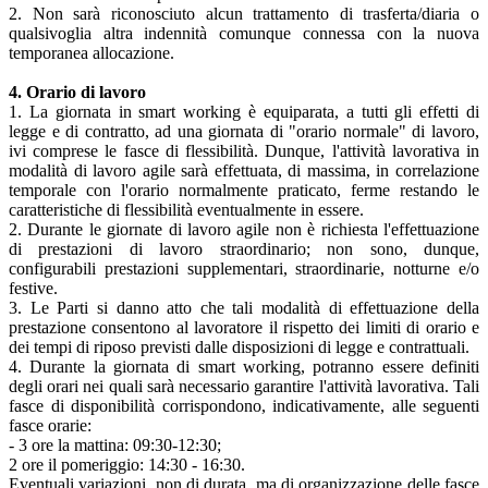
2. Non sarà riconosciuto alcun trattamento di trasferta/diaria o
qualsivoglia altra indennità comunque connessa con la nuova
temporanea allocazione.
4. Orario di lavoro
1. La giornata in smart working è equiparata, a tutti gli effetti di
legge e di contratto, ad una giornata di "orario normale" di lavoro,
ivi comprese le fasce di flessibilità. Dunque, l'attività lavorativa in
modalità di lavoro agile sarà effettuata, di massima, in correlazione
temporale con l'orario normalmente praticato, ferme restando le
caratteristiche di flessibilità eventualmente in essere.
2. Durante le giornate di lavoro agile non è richiesta l'effettuazione
di prestazioni di lavoro straordinario; non sono, dunque,
configurabili prestazioni supplementari, straordinarie, notturne e/o
festive.
3. Le Parti si danno atto che tali modalità di effettuazione della
prestazione consentono al lavoratore il rispetto dei limiti di orario e
dei tempi di riposo previsti dalle disposizioni di legge e contrattuali.
4. Durante la giornata di smart working, potranno essere definiti
degli orari nei quali sarà necessario garantire l'attività lavorativa. Tali
fasce di disponibilità corrispondono, indicativamente, alle seguenti
fasce orarie:
- 3 ore la mattina: 09:30-12:30;
2 ore il pomeriggio: 14:30 - 16:30.
Eventuali variazioni, non di durata, ma di organizzazione delle fasce