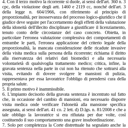
4. Con il terzo motivo la ricorrente si duole, ai sensi dell'art. 360 n. 3
cpc, della violazione degli artt. 1460 e 2119 cc, nonché dell'art. 3
della legge n. 604/1966, con riferimento al principio di
proporzionalità, per inosservanza del processo logico-giuridico che il
giudice deve seguire per l'accertamento degli effetti della valutazione
della idoneità dell'illecito disciplinare a giustificare il licenziamento,
tenuto conto delle circostanze del caso concreto. Obietta, in
particolare l'erronea valutazione complessiva dei comportamenti di
entrambe le parti, l'erronea applicazione del criterio legale della
proporzionalità, la mancata considerazione delle ricadute invasive
della visita medica sulla persona della ricorrente; richiama il diritto
alla riservatezza dei relativi dati biomedici e alla necessaria
volontarietà di qualsivoglia trattamento medico; critica, infine, la
gravata sentenza nella parte in cui non ha ritenuto che sottrarsi alla
visita, evitando di dovere svolgere le mansioni di pulizia,
rappresentava per essa lavoratrice l'obbligo di prendersi cura della
propria salute.
5. Il primo motivo è inammissibile.
6. L'impianto decisorio della gravata sentenza è incentrato sul fatto
che, in occasione del cambio di mansioni, era necessario disporre
visita medica onde verificare l'idoneità alla mansione specifica
assegnata, ai sensi dell'art. 41 co. 2 lett. d) D.lgs. n. 81/2008 e che a
tale obbligo la lavoratrice si era rifiutata per due volte, così
costituendo il suo comportamento una grave insubordinazione.
7. Solo per completezza la Corte distrettuale ha segnalato anche la