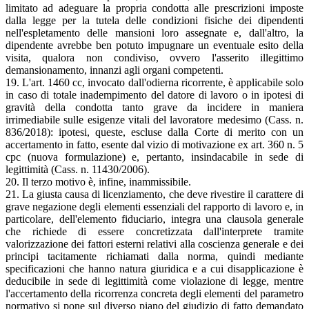
limitato ad adeguare la propria condotta alle prescrizioni imposte
dalla legge per la tutela delle condizioni fisiche dei dipendenti
nell'espletamento delle mansioni loro assegnate e, dall'altro, la
dipendente avrebbe ben potuto impugnare un eventuale esito della
visita, qualora non condiviso, ovvero l'asserito illegittimo
demansionamento, innanzi agli organi competenti.
19. L'art. 1460 cc, invocato dall'odierna ricorrente, è applicabile solo
in caso di totale inadempimento del datore di lavoro o in ipotesi di
gravità della condotta tanto grave da incidere in maniera
irrimediabile sulle esigenze vitali del lavoratore medesimo (Cass. n.
836/2018): ipotesi, queste, escluse dalla Corte di merito con un
accertamento in fatto, esente dal vizio di motivazione ex art. 360 n. 5
cpc (nuova formulazione) e, pertanto, insindacabile in sede di
legittimità (Cass. n. 11430/2006).
20. Il terzo motivo è, infine, inammissibile.
21. La giusta causa di licenziamento, che deve rivestire il carattere di
grave negazione degli elementi essenziali del rapporto di lavoro e, in
particolare, dell'elemento fiduciario, integra una clausola generale
che richiede di essere concretizzata dall'interprete tramite
valorizzazione dei fattori esterni relativi alla coscienza generale e dei
principi tacitamente richiamati dalla norma, quindi mediante
specificazioni che hanno natura giuridica e a cui disapplicazione è
deducibile in sede di legittimità come violazione di legge, mentre
l'accertamento della ricorrenza concreta degli elementi del parametro
normativo si pone sul diverso piano del giudizio di fatto demandato