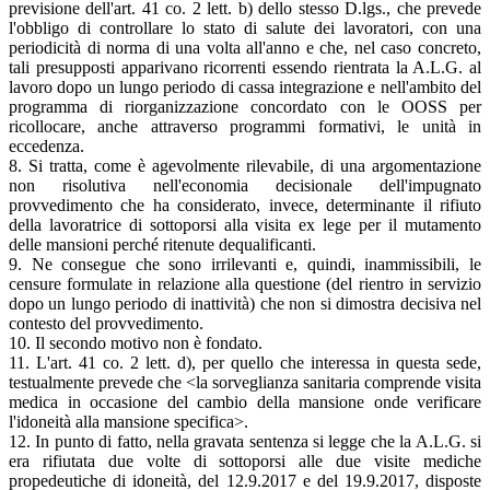
previsione dell'art. 41 co. 2 lett. b) dello stesso D.lgs., che prevede
l'obbligo di controllare lo stato di salute dei lavoratori, con una
periodicità di norma di una volta all'anno e che, nel caso concreto,
tali presupposti apparivano ricorrenti essendo rientrata la A.L.G. al
lavoro dopo un lungo periodo di cassa integrazione e nell'ambito del
programma di riorganizzazione concordato con le OOSS per
ricollocare, anche attraverso programmi formativi, le unità in
eccedenza.
8. Si tratta, come è agevolmente rilevabile, di una argomentazione
non risolutiva nell'economia decisionale dell'impugnato
provvedimento che ha considerato, invece, determinante il rifiuto
della lavoratrice di sottoporsi alla visita ex lege per il mutamento
delle mansioni perché ritenute dequalificanti.
9. Ne consegue che sono irrilevanti e, quindi, inammissibili, le
censure formulate in relazione alla questione (del rientro in servizio
dopo un lungo periodo di inattività) che non si dimostra decisiva nel
contesto del provvedimento.
10. Il secondo motivo non è fondato.
11. L'art. 41 co. 2 lett. d), per quello che interessa in questa sede,
testualmente prevede che <la sorveglianza sanitaria comprende visita
medica in occasione del cambio della mansione onde verificare
l'idoneità alla mansione specifica>.
12. In punto di fatto, nella gravata sentenza si legge che la A.L.G. si
era rifiutata due volte di sottoporsi alle due visite mediche
propedeutiche di idoneità, del 12.9.2017 e del 19.9.2017, disposte