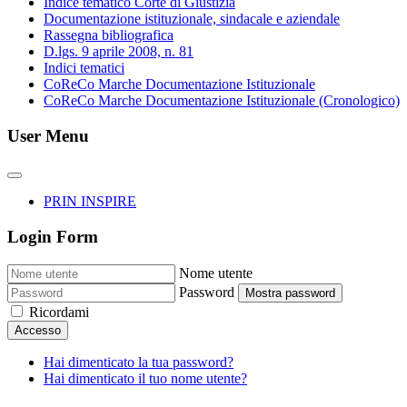
Indice tematico Corte di Giustizia
Documentazione istituzionale, sindacale e aziendale
Rassegna bibliografica
D.lgs. 9 aprile 2008, n. 81
Indici tematici
CoReCo Marche Documentazione Istituzionale
CoReCo Marche Documentazione Istituzionale (Cronologico)
User Menu
PRIN INSPIRE
Login Form
Nome utente
Password
Mostra password
Ricordami
Accesso
Hai dimenticato la tua password?
Hai dimenticato il tuo nome utente?