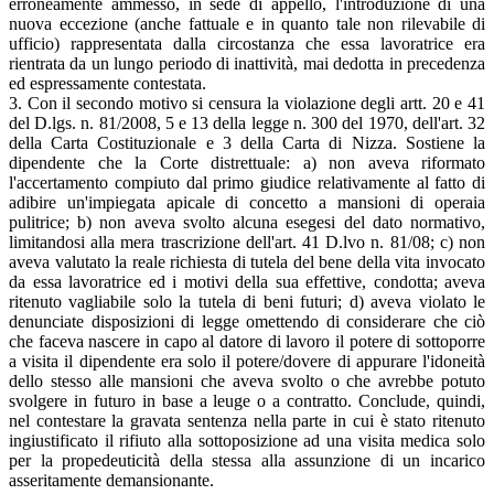
erroneamente ammesso, in sede di appello, l'introduzione di una
nuova eccezione (anche fattuale e in quanto tale non rilevabile di
ufficio) rappresentata dalla circostanza che essa lavoratrice era
rientrata da un lungo periodo di inattività, mai dedotta in precedenza
ed espressamente contestata.
3. Con il secondo motivo si censura la violazione degli artt. 20 e 41
del D.lgs. n. 81/2008, 5 e 13 della legge n. 300 del 1970, dell'art. 32
della Carta Costituzionale e 3 della Carta di Nizza. Sostiene la
dipendente che la Corte distrettuale: a) non aveva riformato
l'accertamento compiuto dal primo giudice relativamente al fatto di
adibire un'impiegata apicale di concetto a mansioni di operaia
pulitrice; b) non aveva svolto alcuna esegesi del dato normativo,
limitandosi alla mera trascrizione dell'art. 41 D.lvo n. 81/08; c) non
aveva valutato la reale richiesta di tutela del bene della vita invocato
da essa lavoratrice ed i motivi della sua effettive, condotta; aveva
ritenuto vagliabile solo la tutela di beni futuri; d) aveva violato le
denunciate disposizioni di legge omettendo di considerare che ciò
che faceva nascere in capo al datore di lavoro il potere di sottoporre
a visita il dipendente era solo il potere/dovere di appurare l'idoneità
dello stesso alle mansioni che aveva svolto o che avrebbe potuto
svolgere in futuro in base a leuge o a contratto. Conclude, quindi,
nel contestare la gravata sentenza nella parte in cui è stato ritenuto
ingiustificato il rifiuto alla sottoposizione ad una visita medica solo
per la propedeuticità della stessa alla assunzione di un incarico
asseritamente demansionante.