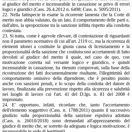
al giudice del merito e incensurabile in cassazione se privo di errori
logici e giuridici (Cass. 26.4.2012 n. 6498; Cass. n. 5095/2011).
22. Nella fattispecie in esame la ricorrente lamenta che la Corte di
merito non abbia valutato, da un lato, il comportamento delle parti e,
dall'altro, la sproporzione tra la sanzione inflitta rispetto alla condotta
contestata.
23. Si tratta, come è agevole rilevare, di contestazione di riguardanti
non il parametro normativo di cui all'art. 2119 cc, ma la ricorrenza di
elementi idonei a costituire la giusta causa di licenziamento e la
proporzionalità della sanzione che costituiscono accertamenti di fatto
devoluti al giudice del merito il quale, nel caso de quo, con
motivazione corretta sul versante logico e giuridico, e quindi
incensurabile in cassazione, ha ritenuto comprovati, sulla base della
ricostruzione dei fatti documentalmente risultante, l'illegittimità del
comportamento omissivo della dipendente, che è peraltro punito
anche con sanzioni penali, e lo scopo della condotta del datore di
lavoro, finalizzata alla prevenzione rispetto alla sicurezza e salubrità
nei luoghi di lavoro cui l'art. 41 del D.lgs. n. 81 del 2008 è
improntato.
24. E' opportuno, infatti, ricordare che, tanto l'accertamento
dell'elemento soggettivo (Cass. n. 1788/2011) quanto il successivo
giudizio sulla proporzionalità della sanzione espulsiva adottata
(Cass. n. 26010/2018) sono demandati all'apprezzamento del
giudice di merito che, se sorretto da adeguata e logica motivazione, è
incensurabile in sede di legittimità.