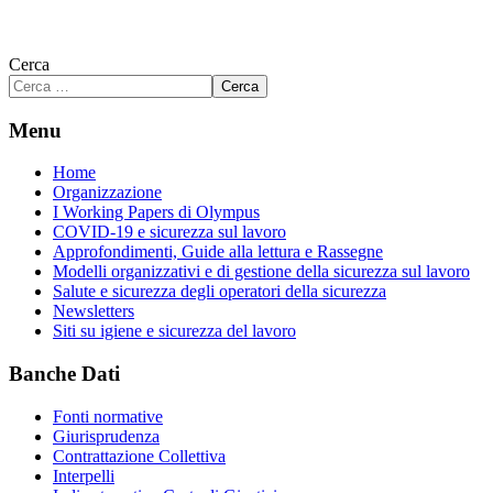
Cerca
Cerca
Menu
Home
Organizzazione
I Working Papers di Olympus
COVID-19 e sicurezza sul lavoro
Approfondimenti, Guide alla lettura e Rassegne
Modelli organizzativi e di gestione della sicurezza sul lavoro
Salute e sicurezza degli operatori della sicurezza
Newsletters
Siti su igiene e sicurezza del lavoro
Banche Dati
Fonti normative
Giurisprudenza
Contrattazione Collettiva
Interpelli