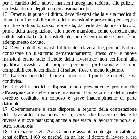
per il cambio delle nuove mansioni assegnate (addetta alle pulizie),
contestando un illegittimo demansionamento.
13. Orbene, in punto di diritto, deve rilevarsi che la visita medica di
idoneità in ipotesi di cambio delle mansioni è prescritto per legge e
la richiesta di sottoposizione a visita, da parte del datore di lavoro,
prima della assegnazione alle nuove mansioni, come correttamente
sottolineato dalla Corte distrettuale, non è censurabile e, anzi, è un
adempimento dovuto.
14. Deve, quindi, valutarsi il rifiuto della lavoratrice, perché rivolto a
contrastare un illegittimo demansionamento, atteso che le nuove
mansioni erano state ritenute dalla lavoratrice non conformi alla
qualifica rivestita, al proprio percorso professionale e non
compatibili con le condizioni di salute, fosse o meno legittimo.
15. La decisione della Corte di merito, sul punto, è corretta e va
condivisa.
16. Le visite mediche disposte erano preventive e prodromiche
all'assegnazione delle nuove mansioni: l'omissione di dette visite
avrebbe costituito un colposo e grave inadempimento di parte
datoriale.
17. Coerentemente è stata disposta, a seguito della contestazione
della lavoratrice, una nuova visita, senza che fossero espletate le
diverse e nuove mansioni; anche a tale visita la lavoratrice non si è,
però, sottoposta.
18. La reazione della A.L.G. non è assolutamente giustificabile ai
sensi dell'art. 1460 cc perché, da un lato, il datore di lavoro si era