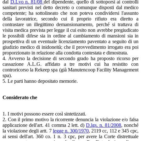
dal
D.Lvo n. 81/08
del dipendente, quello di sottoporsi ai controlli
sanitari previsti nel detto decreto o comunque disposti dal medico
competente; ha sottolineato che non poteva condividersi l'assunto
della lavoratrice, secondo cui il proprio rifiuto era diretto a
contrastare un illegittimo demansionamento, perché si trattava di
visita medica prevista per legge il cui esito non avrebbe pregiudicato
le possibili difese sia in ordine al cambiamento di mansioni sia in
prospettiva di un eventuale licenziamento paventato a seguito di un
giudizio medico di inidoneità; che il provvedimento irrogato era poi
proporzionato in relazione alla condotta contestata e dimostrata.
4. Avverso la decisione di secondo grado ha proposto ricorso per
cassazione A.L.G. affidato a tre motivi cui ha resistito con
controricorso la Rekeep spa (già Manutencoop Facility Management
spa).
5. Le parti hanno depositato memorie.
Considerato che
1. I motivi possono essere così sintetizzati.
2. Con il primo motivo la ricorrente denuncia la violazione e/o falsa
applicazione dell'art. 41 comma 2 lett. d)
D.lgs. n. 81/2008
, nonché
la violazione degli artt. 7
legge n. 300/1970
, 2119 cc, 112 e 345 cpc,
ai sensi dell'art. 360 co. 1 n. 3 cpc, per avere la Corte distrettuale