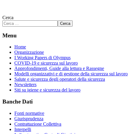
Cerca
Cerca
Menu
Home
Organizzazione
I Working Papers di Olympus
COVID-19 e sicurezza sul lavoro
Approfondimenti, Guide alla lettura e Rassegne
Modelli organizzativi e di gestione della sicurezza sul lavoro
Salute e sicurezza degli operatori della sicurezza
Newsletters
Siti su igiene e sicurezza del lavoro
Banche Dati
Fonti normative
Giurisprudenza
Contrattazione Collettiva
Interpelli