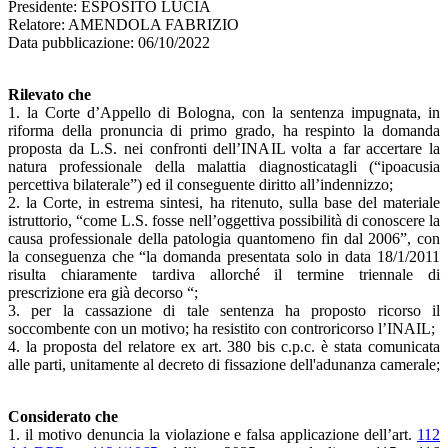
Presidente: ESPOSITO LUCIA
Relatore: AMENDOLA FABRIZIO
Data pubblicazione: 06/10/2022
Rilevato che
1. la Corte d’Appello di Bologna, con la sentenza impugnata, in
riforma della pronuncia di primo grado, ha respinto la domanda
proposta da L.S. nei confronti dell’INAIL volta a far accertare la
natura professionale della malattia diagnosticatagli (“ipoacusia
percettiva bilaterale”) ed il conseguente diritto all’indennizzo;
2. la Corte, in estrema sintesi, ha ritenuto, sulla base del materiale
istruttorio, “come L.S. fosse nell’oggettiva possibilità di conoscere la
causa professionale della patologia quantomeno fin dal 2006”, con
la conseguenza che “la domanda presentata solo in data 18/1/2011
risulta chiaramente tardiva allorché il termine triennale di
prescrizione era già decorso “;
3. per la cassazione di tale sentenza ha proposto ricorso il
soccombente con un motivo; ha resistito con controricorso l’INAIL;
4. la proposta del relatore ex art. 380 bis c.p.c. è stata comunicata
alle parti, unitamente al decreto di fissazione dell'adunanza camerale;
Considerato che
1. il motivo denuncia la violazione e falsa applicazione dell’art.
112