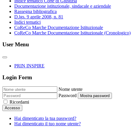
Indice tematico Corte di Giustizia
Documentazione istituzionale, sindacale e aziendale
Rassegna bibliografica
D.lgs. 9 aprile 2008, n. 81
Indici tematici
CoReCo Marche Documentazione Istituzionale
CoReCo Marche Documentazione Istituzionale (Cronologico)
User Menu
PRIN INSPIRE
Login Form
Nome utente
Password
Mostra password
Ricordami
Accesso
Hai dimenticato la tua password?
Hai dimenticato il tuo nome utente?