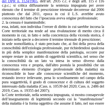
del DPR n. 1124/1965
, dell’art. 2935 c.c. e degli artt. 115 e 116
c.p.c.; si critica diffusamente la sentenza impugnata per avere
ritenuto che il termine di prescrizione triennale decorresse dal 2006
piuttosto che dal 2011, epoca in cui il L.S. avrebbe avuto
conoscenza del fatto che l’ipoacusia aveva origine professionale;
2. la censura è inammissibile;
essa, infatti, non individua l’errore di diritto in cui sarebbe incorsa la
Corte territoriale ma tende ad una rivalutazione di merito circa il
momento in cui, in fatto e nella concretezza della vicenda storica, è
iniziato nella specie a decorrere il termine triennale di prescrizione;
in sede nomofilattica, è stato precisato che, ai fini della prova della
conoscibilità dell'eziologia professionale, pur richiedendosi qualcosa
in più della semplice manifestazione della patologia, occorre pur
sempre restare in un ambito di oggettività scientifica, nel senso che
la conoscibilità da un lato va intesa in senso diverso dalla
conoscenza vera e propria, dall'altro postula la possibilità che un
determinato elemento (l'origine professionale della malattia) sia
riconoscibile in base alle conoscenze scientifiche del momento,
restando invece irrilevante, pena lo sconfinamento nel campo della
pura soggettività, il grado di conoscenze e di cultura del soggetto
interessato dalla malattia (Cass. n. 10539 del 2020; Cass. n. 2486 del
2019; Cass. n. 19355 del 2007);
la Corte territoriale, nella sentenza impugnata, si mostra consapevole
dell’insegnamento di legittimità secondo cui la "manifestazione"
della malattia è la forma oggettiva che assume il fatto, nel suo essere