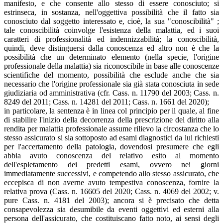
manifesto, e che consente allo stesso di essere conosciuto; si
estrinseca, in sostanza, nell'oggettiva possibilità che il fatto sia
conosciuto dal soggetto interessato e, cioè, la sua "conoscibilità" ;
tale conoscibilità coinvolge l'esistenza della malattia, ed i suoi
caratteri di professionalità ed indennizzabilità; la conoscibilità,
quindi, deve distinguersi dalla conoscenza ed altro non è che la
possibilità che un determinato elemento (nella specie, l'origine
professionale della malattia) sia riconoscibile in base alle conoscenze
scientifiche del momento, possibilità che esclude anche che sia
necessario che l'origine professionale sia già stata conosciuta in sede
giudiziaria od amministrativa (cfr. Cass. n. 11790 del 2003; Cass. n.
8249 del 2011; Cass. n. 14281 del 2011; Cass. n. 1661 del 2020);
in particolare, la sentenza è in linea col principio per il quale, al fine
di stabilire l'inizio della decorrenza della prescrizione del diritto alla
rendita per malattia professionale assume rilievo la circostanza che lo
stesso assicurato si sia sottoposto ad esami diagnostici da lui richiesti
per l'accertamento della patologia, dovendosi presumere che egli
abbia avuto conoscenza del relativo esito al momento
dell'espletamento dei predetti esami, ovvero nei giorni
immediatamente successivi, e competendo allo stesso assicurato, che
eccepisca di non averne avuto tempestiva conoscenza, fornire la
relativa prova (Cass. n. 16605 del 2020; Cass. n. 4069 del 2002; v.
pure Cass. n. 4181 del 2003); ancora si è precisato che detta
consapevolezza sia desumibile da eventi oggettivi ed esterni alla
persona dell'assicurato, che costituiscano fatto noto, ai sensi degli