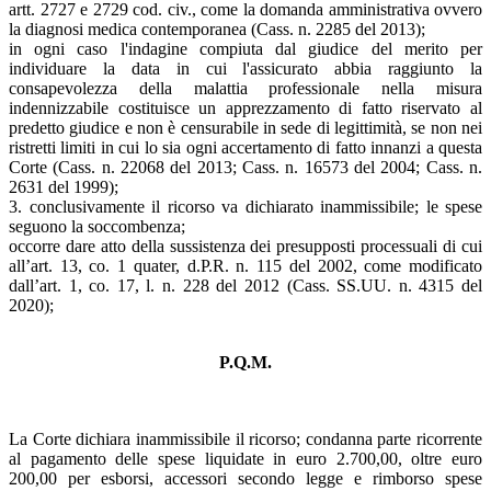
artt. 2727 e 2729 cod. civ., come la domanda amministrativa ovvero
la diagnosi medica contemporanea (Cass. n. 2285 del 2013);
in ogni caso l'indagine compiuta dal giudice del merito per
individuare la data in cui l'assicurato abbia raggiunto la
consapevolezza della malattia professionale nella misura
indennizzabile costituisce un apprezzamento di fatto riservato al
predetto giudice e non è censurabile in sede di legittimità, se non nei
ristretti limiti in cui lo sia ogni accertamento di fatto innanzi a questa
Corte (Cass. n. 22068 del 2013; Cass. n. 16573 del 2004; Cass. n.
2631 del 1999);
3. conclusivamente il ricorso va dichiarato inammissibile; le spese
seguono la soccombenza;
occorre dare atto della sussistenza dei presupposti processuali di cui
all’art. 13, co. 1 quater, d.P.R. n. 115 del 2002, come modificato
dall’art. 1, co. 17, l. n. 228 del 2012 (Cass. SS.UU. n. 4315 del
2020);
P.Q.M.
La Corte dichiara inammissibile il ricorso; condanna parte ricorrente
al pagamento delle spese liquidate in euro 2.700,00, oltre euro
200,00 per esborsi, accessori secondo legge e rimborso spese