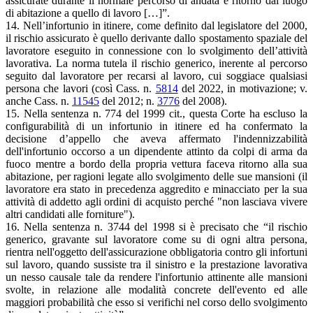
assicurate durante il normale percorso di andata e ritorno dal luogo
di abitazione a quello di lavoro […]”.
14. Nell’infortunio in itinere, come definito dal legislatore del 2000,
il rischio assicurato è quello derivante dallo spostamento spaziale del
lavoratore eseguito in connessione con lo svolgimento dell’attività
lavorativa. La norma tutela il rischio generico, inerente al percorso
seguito dal lavoratore per recarsi al lavoro, cui soggiace qualsiasi
persona che lavori (così Cass. n.
5814
del 2022, in motivazione; v.
anche Cass. n.
11545
del 2012; n.
3776
del 2008).
15. Nella sentenza n. 774 del 1999 cit., questa Corte ha escluso la
configurabilità di un infortunio in itinere ed ha confermato la
decisione d’appello che aveva affermato l'indennizzabilità
dell'infortunio occorso a un dipendente attinto da colpi di arma da
fuoco mentre a bordo della propria vettura faceva ritorno alla sua
abitazione, per ragioni legate allo svolgimento delle sue mansioni (il
lavoratore era stato in precedenza aggredito e minacciato per la sua
attività di addetto agli ordini di acquisto perché "non lasciava vivere
altri candidati alle forniture").
16. Nella sentenza n. 3744 del 1998 si è precisato che “il rischio
generico, gravante sul lavoratore come su di ogni altra persona,
rientra nell'oggetto dell'assicurazione obbligatoria contro gli infortuni
sul lavoro, quando sussiste tra il sinistro e la prestazione lavorativa
un nesso causale tale da rendere l'infortunio attinente alle mansioni
svolte, in relazione alle modalità concrete dell'evento ed alle
maggiori probabilità che esso si verifichi nel corso dello svolgimento