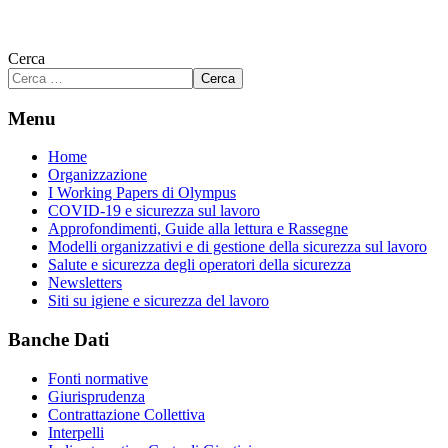
Cerca
Cerca
Menu
Home
Organizzazione
I Working Papers di Olympus
COVID-19 e sicurezza sul lavoro
Approfondimenti, Guide alla lettura e Rassegne
Modelli organizzativi e di gestione della sicurezza sul lavoro
Salute e sicurezza degli operatori della sicurezza
Newsletters
Siti su igiene e sicurezza del lavoro
Banche Dati
Fonti normative
Giurisprudenza
Contrattazione Collettiva
Interpelli