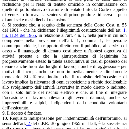
reclusione per il reato di tentato omicidio in continuazione con
quello di porto abusivo di armi e di tentato furto; la Corte d'appello
di Venezia riformava la sentenza di primo grado e riduceva la pena
di anni sei e mesi dieci di reclusione”.
8. Si sostiene che, a seguito della sentenza della Corte Cost. n. 55
del 1981 - che ha dichiarato l’illegittimità costituzionale dell’art.
1,
t.u. 1124 del 1965
, in relazione all’art. 4 n. 1, nella parte in cui non
comprende nella previsione dell’art. 1, comma 1, le persone
comunque addette, in rapporto diretto con il pubblico, al servizio di
cassa - il maneggio di denaro costituisce un’ipotesi oggettiva di
attività protetta e che la giurisprudenza di legittimità ha
progressivamente esteso la tutela assicurativa ai casi di possesso del
denaro anche fuori dai luoghi di lavoro, nonché di aggressione per
motivi di lucro, anche se non immediatamente e direttamente
monetario. Si afferma, inoltre, che il requisito dell’occasione di
lavoro implica la rilevanza di ogni esposizione a rischio ricollegabile
allo svolgimento dell’attività lavorativa in modo diretto o indiretto,
con il solo limite del rischio elettivo e che, al fine di integrare
l’occasione di lavoro, rilevano gli eventi dannosi, anche se
imprevedibili e atipici, indipendenti dalla condotta volontaria
dell’assicurato.
9. Il ricorso è fondato.
10. Requisito indispensabile per l'indennizzabilità dell'infortunio, ai
sensi dell'art.
2
del d.P.R. 30 giugno 1965 n. 1124, è la sussistenza
della causa o, almeno, dell'occasione di lavoro, è cioè che fra la