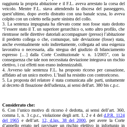
raggiunta la propria abitazione e il F.L. aveva arrestato la corsa del
veicolo. Mentre F.L. stava attendendo la discesa del passeggero,
quest’ultimo, dopo averlo distratto con una banale scusa, lo aveva
colpito con un coletto nella parte sinistra del collo.
3. La sentenza impugnata ha rilevato come non fosse stato dedotto
“l’essere stato il T. un superiore gerarchico o, sotto altro profilo, che
rientrasse nelle direttive datoriali accompagnare (presso) l’abitazione
il predetto collega o che, comunque, tale deviazione (fosse) stata,
anche eventualmente solo indirettamente, collegata ad una esigenza
lavorativa o necessaria, alla stregua del giudizio di bilanciamento
espresso […] dalla Corte Costituzionale v. n. 1/2005”, con la
conseguenza che tale non necessitata deviazione integrava un rischio
elettivo, i cui effetti non erano indennizzabili.
4. Avverso tale sentenza F.L. ha proposto ricorso per cassazione,
affidato ad un unico motivo. L’Inail ha resistito con controricorso.
5. La proposta del relatore è stata comunicata alle parti, unitamente
al decreto di fissazione dell'udienza, ai sensi dell'art. 380 bis c.p.c.
Considerato che:
6. Con l’unico motivo di ricorso è dedotta, ai sensi dell’art. 360,
comma 1, n. 3 c.p.c., violazione degli artt. 1, 2 e 4 del
d.P.R. 1124
del 1965
e dell’art.
12, d.lgs. 38 del 2000
, per avere la Corte
d’appello errato nel ravvisare un rischio elettivo in infortunio in