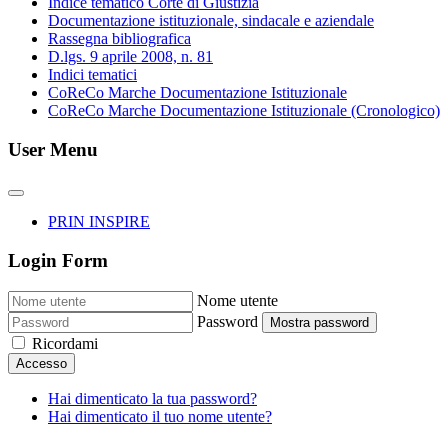
Indice tematico Corte di Giustizia
Documentazione istituzionale, sindacale e aziendale
Rassegna bibliografica
D.lgs. 9 aprile 2008, n. 81
Indici tematici
CoReCo Marche Documentazione Istituzionale
CoReCo Marche Documentazione Istituzionale (Cronologico)
User Menu
PRIN INSPIRE
Login Form
Nome utente
Password
Mostra password
Ricordami
Accesso
Hai dimenticato la tua password?
Hai dimenticato il tuo nome utente?