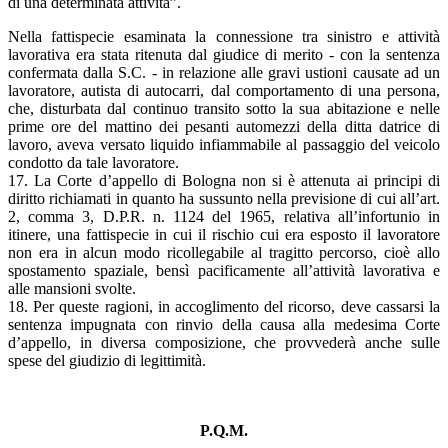
di una determinata attività”.
Nella fattispecie esaminata la connessione tra sinistro e attività
lavorativa era stata ritenuta dal giudice di merito - con la sentenza
confermata dalla S.C. - in relazione alle gravi ustioni causate ad un
lavoratore, autista di autocarri, dal comportamento di una persona,
che, disturbata dal continuo transito sotto la sua abitazione e nelle
prime ore del mattino dei pesanti automezzi della ditta datrice di
lavoro, aveva versato liquido infiammabile al passaggio del veicolo
condotto da tale lavoratore.
17. La Corte d’appello di Bologna non si è attenuta ai principi di
diritto richiamati in quanto ha sussunto nella previsione di cui all’art.
2, comma 3, D.P.R. n. 1124 del 1965, relativa all’infortunio in
itinere, una fattispecie in cui il rischio cui era esposto il lavoratore
non era in alcun modo ricollegabile al tragitto percorso, cioè allo
spostamento spaziale, bensì pacificamente all’attività lavorativa e
alle mansioni svolte.
18. Per queste ragioni, in accoglimento del ricorso, deve cassarsi la
sentenza impugnata con rinvio della causa alla medesima Corte
d’appello, in diversa composizione, che provvederà anche sulle
spese del giudizio di legittimità.
P.Q.M.