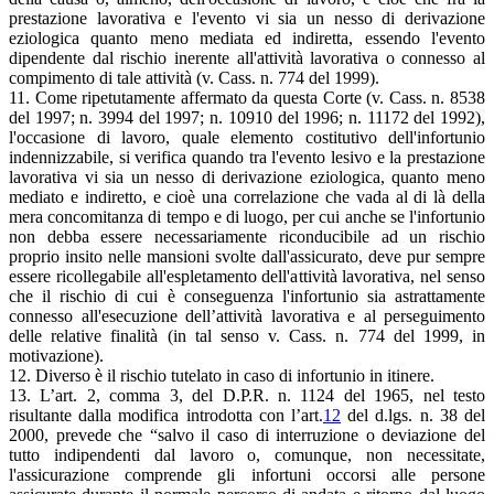
prestazione lavorativa e l'evento vi sia un nesso di derivazione
eziologica quanto meno mediata ed indiretta, essendo l'evento
dipendente dal rischio inerente all'attività lavorativa o connesso al
compimento di tale attività (v. Cass. n. 774 del 1999).
11. Come ripetutamente affermato da questa Corte (v. Cass. n. 8538
del 1997; n. 3994 del 1997; n. 10910 del 1996; n. 11172 del 1992),
l'occasione di lavoro, quale elemento costitutivo dell'infortunio
indennizzabile, si verifica quando tra l'evento lesivo e la prestazione
lavorativa vi sia un nesso di derivazione eziologica, quanto meno
mediato e indiretto, e cioè una correlazione che vada al di là della
mera concomitanza di tempo e di luogo, per cui anche se l'infortunio
non debba essere necessariamente riconducibile ad un rischio
proprio insito nelle mansioni svolte dall'assicurato, deve pur sempre
essere ricollegabile all'espletamento dell'attività lavorativa, nel senso
che il rischio di cui è conseguenza l'infortunio sia astrattamente
connesso all'esecuzione dell’attività lavorativa e al perseguimento
delle relative finalità (in tal senso v. Cass. n. 774 del 1999, in
motivazione).
12. Diverso è il rischio tutelato in caso di infortunio in itinere.
13. L’art. 2, comma 3, del D.P.R. n. 1124 del 1965, nel testo
risultante dalla modifica introdotta con l’art.
12
del d.lgs. n. 38 del
2000, prevede che “salvo il caso di interruzione o deviazione del
tutto indipendenti dal lavoro o, comunque, non necessitate,
l'assicurazione comprende gli infortuni occorsi alle persone