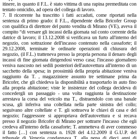
itinere, in quanto il F.L. è stato vittima di una rapina premeditata con
tentato omicidio, ad opera del collega di lavoro.
7. Il ricorrente ha trascritto i fatti accaduti, come riportati nella
sentenza di primo grado: il F.L., dipendente della Bricofer Group
con qualifica di direttore del punto vendita di Mirano (VE), aveva il
compito “di versare gli incassi della giornata sul conto corrente della
datrice di lavoro; il 13.12.2008 si verificava un furto all'interno del
negozio, con sottrazione dell'incasso contenuto nella cassaforte; il
29.12.2008, terminate le ordinarie operazioni di chiusura del
negozio, (il F.L.) tratteneva presso la propria persona il denaro degli
incassi di fine giornata dirigendosi verso casa; l'incasso giornaliero
veniva nascosto nei sedili posteriori dell'autovettura all'interno di un
sacchetto della spesa; in prossimità della propria abitazione veniva
raggiunto da T. , magazziniere assunto tre settimane prima da
Bricofer, che gli chiedeva la disponibilità a trasportarlo in auto fino
alla propria abitazione; viste le insistenze del collega decideva di
concedergli un passaggio - una volta raggiunta la destinazione
arrestava la corsa del veicolo ma T., distraendolo con una banale
scusa, gli inferiva una coltellata nella parte sinistra del collo;
seguivano altre coltellate e T. gli sottraeva le chiavi di casa e del
negozio; l'aggressore si appropriava dell'autovettura e si recava
presso il negozio Bricofer di Mirano per sottrarre l'incasso che egli
credeva all'interno della cassaforte; T. ammetteva di aver commesso
il fatto […] con sentenza n. 1928 del 4.12.2009 il G.U.P. del
tribunale di Venezia condannava T. alla pena di dieci anni di