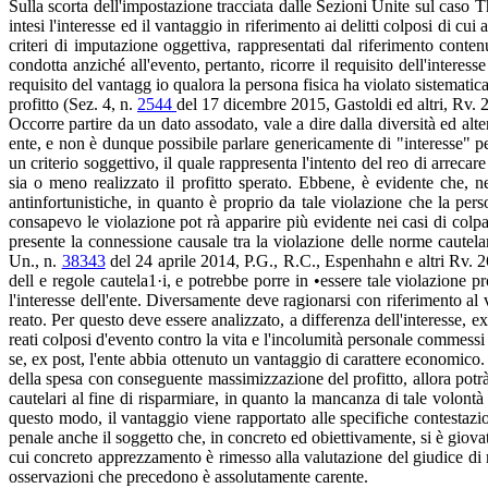
Sulla scorta dell'impostazione tracciata dalle Sezioni Unite sul caso 
intesi l'interesse ed il vantaggio in riferimento ai delitti colposi di cui
criteri di imputazione oggettiva, rappresentati dal riferimento contenu
condotta anziché all'evento, pertanto, ricorre il requisito dell'interes
requisito del vantagg io qualora la persona fisica ha violato sistema
profitto (Sez. 4, n.
2544
del 17 dicembre 2015, Gastoldi ed altri, Rv. 
Occorre partire da un dato assodato, vale a dire dalla diversità ed alter
ente, e non è dunque possibile parlare genericamente di "interesse" per
un criterio soggettivo, il quale rappresenta l'intento del reo di arreca
sia o meno realizzato il profitto sperato. Ebbene, è evidente che, ne
antinfortunistiche, in quanto è proprio da tale violazione che la pers
consapevo le violazione pot rà apparire più evidente nei casi di colpa
presente la connessione causale tra la violazione delle norme cautelari
Un., n.
38343
del 24 aprile 2014, P.G., R.C., Espenhahn e altri Rv. 26
dell e regole cautela1·i, e potrebbe porre in •essere tale violazione 
l'interesse dell'ente. Diversamente deve ragionarsi con riferimento al 
reato. Per questo deve essere analizzato, a differenza dell'interesse, 
reati colposi d'evento contro la vita e l'incolumità personale commessi
se, ex post, l'ente abbia ottenuto un vantaggio di carattere economic
della spesa con conseguente massimizzazione del profitto, allora potrà
cautelari al fine di risparmiare, in quanto la mancanza di tale volontà r
questo modo, il vantaggio viene rapportato alle specifiche contestazi
penale anche il soggetto che, in concreto ed obiettivamente, si è giovato
cui concreto apprezzamento è rimesso alla valutazione del giudice di
osservazioni che precedono è assolutamente carente.