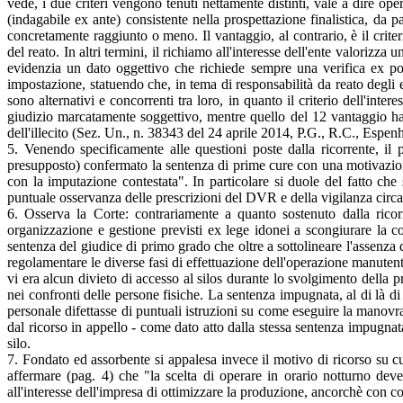
vede, i due criteri vengono tenuti nettamente distinti, vale a dire opera
(indagabile ex ante) consistente nella prospettazione finalistica, da p
concretamente raggiunto o meno. Il vantaggio, al contrario, è il crite
del reato. In altri termini, il richiamo all'interesse dell'ente valorizz
evidenzia un dato oggettivo che richiede sempre una verifica ex po
impostazione, statuendo che, in tema di responsabilità da reato degli en
sono alternativi e concorrenti tra loro, in quanto il criterio dell'in
giudizio marcatamente soggettivo, mentre quello del 12 vantaggio ha 
dell'illecito (Sez. Un., n. 38343 del 24 aprile 2014, P.G., R.C., Espenha
5. Venendo specificamente alle questioni poste dalla ricorrente, il 
presupposto) confermato la sentenza di prime cure con una motivazione
con la imputazione contestata". In particolare si duole del fatto che 
puntuale osservanza delle prescrizioni del DVR e della vigilanza circa i
6. Osserva la Corte: contrariamente a quanto sostenuto dalla ricor
organizzazione e gestione previsti ex lege idonei a scongiurare la co
sentenza del giudice di primo grado che oltre a sottolineare l'assenza
regolamentare le diverse fasi di effettuazione dell'operazione manutent
vi era alcun divieto di accesso al silos durante lo svolgimento della p
nei confronti delle persone fisiche. La sentenza impugnata, al di là di
personale difettasse di puntuali istruzioni su come eseguire la manovra,
dal ricorso in appello - come dato atto dalla stessa sentenza impugnat
silo.
7. Fondato ed assorbente si appalesa invece il motivo di ricorso su cu
affermare (pag. 4) che "la scelta di operare in orario notturno dev
all'interesse dell'impresa di ottimizzare la produzione, ancorchè con co