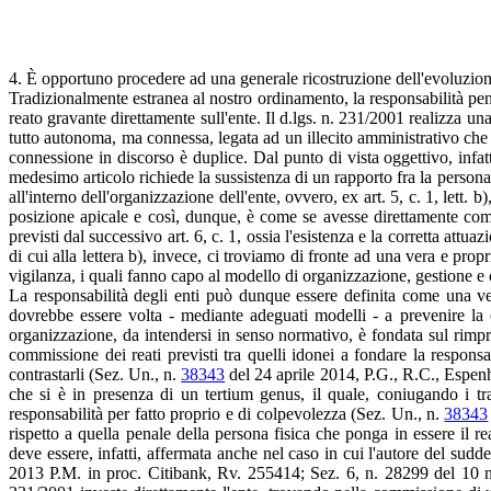
4. È opportuno procedere ad una generale ricostruzione dell'evoluzione 
Tradizionalmente estranea al nostro ordinamento, la responsabilità pena
reato gravante direttamente sull'ente. Il d.lgs. n. 231/2001 realizza un
tutto autonoma, ma connessa, legata ad un illecito amministrativo che d
connessione in discorso è duplice. Dal punto di vista oggettivo, infatti
medesimo articolo richiede la sussistenza di un rapporto fra la persona fi
all'interno dell'organizzazione dell'ente, ovvero, ex art. 5, c. 1, lett. b)
posizione apicale e così, dunque, è come se avesse direttamente comme
previsti dal successivo art. 6, c. 1, ossia l'esistenza e la corretta att
di cui alla lettera b), invece, ci troviamo di fronte ad una vera e propr
vigilanza, i quali fanno capo al modello di organizzazione, gestione e c
La responsabilità degli enti può dunque essere definita come una ver
dovrebbe essere volta - mediante adeguati modelli - a prevenire la c
organizzazione, da intendersi in senso normativo, è fondata sul rimpro
commissione dei reati previsti tra quelli idonei a fondare la respons
contrastarli (Sez. Un., n.
38343
del 24 aprile 2014, P.G., R.C., Espenh
che si è in presenza di un tertium genus, il quale, coniugando i tra
responsabilità per fatto proprio e di colpevolezza (Sez. Un., n.
38343
rispetto a quella penale della persona fisica che ponga in essere il re
deve essere, infatti, affermata anche nel caso in cui l'autore del sudde
2013 P.M. in proc. Citibank, Rv. 255414; Sez. 6, n. 28299 del 10 no