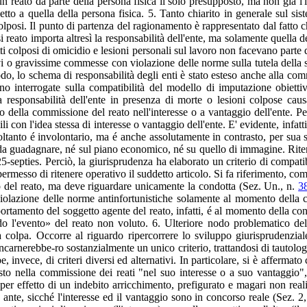
n reato da parte della persona fisica il solo presupposto, ma non già l'
to a quella della persona fisica. 5. Tanto chiarito in generale sul sis
 colposi. Il punto di partenza del ragionamento è rappresentato dal fatto
eato importa altresì la responsabilità dell'ente, ma solamente quella de
ti colposi di omicidio e lesioni personali sul lavoro non facevano parte d
avi o gravissime commesse con violazione delle norme sulla tutela della sa
do, lo schema di responsabilità degli enti è stato esteso anche alla commi
sono interrogate sulla compatibilità del modello di imputazione obiettiv
 responsabilità dell'ente in presenza di morte o lesioni colpose causa
lo della commissione del reato nell'interesse o a vantaggio dell'ente. Per
i con l'idea stessa di interesse o vantaggio dell'ente. E' evidente, infat
soltanto é involontario, ma é anche assolutamente in contrasto, per sua s
a da guadagnare, né sul piano economico, né su quello di immagine. Ritene
. 25-septies. Perciò, la giurisprudenza ha elaborato un criterio di compa
messo di ritenere operativo il suddetto articolo. Si fa riferimento, come n
ento del reato, ma deve riguardare unicamente la condotta (Sez. Un., n.
3
a violazione delle norme antinfortunistiche solamente al momento della c
amento del soggetto agente del reato, infatti, é al momento della condo
ndo l'evento» del reato non voluto. 6. Ulteriore nodo problematico del 
la colpa. Occorre al riguardo ripercorrere lo sviluppo giurisprudenziale
incarnerebbe-ro sostanzialmente un unico criterio, trattandosi di tautolo
be, invece, di criteri diversi ed alternativi. In particolare, si è affermat
osto nella commissione dei reati "nel suo interesse o a suo vantaggio"
per effetto di un indebito arricchimento, prefigurato e magari non real
 ante, sicché l'interesse ed il vantaggio sono in concorso reale (Sez.