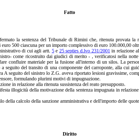
Fatto
ermato la sentenza del Tribunale di Rimini che, ritenuta provata la 
di euro 500 ciascuna per un importo complessivo di euro 100.000,00 oltr
inistrativo di cui agli artt.
5
e
25 septies d.lvo 231/2001
in relazione al
nistro- come ricostruito dai giudici di merito - , verificatosi nella not
 fare confluire materiale per la fusione all'interno di un silos. La per
cato a seguito del transito di una componente del carroponte, alla cui g
ra A seguito del sinistro lo Z.G. aveva riportato lesioni gravissime, co
fensore, formulando plurimi motivi di impugnazione.
zione in relazione alla ritenuta sussistenza del reato presupposto.
a illogicità della motivazione della sentenza impugnata in relazione all
filo della calcolo della sanzione amministrativa e dell'importo delle quote
Diritto