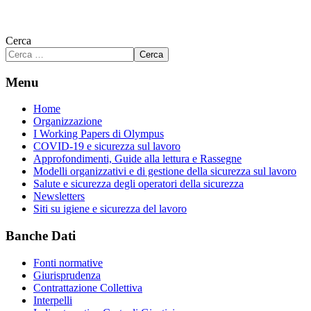
Cerca
Cerca
Menu
Home
Organizzazione
I Working Papers di Olympus
COVID-19 e sicurezza sul lavoro
Approfondimenti, Guide alla lettura e Rassegne
Modelli organizzativi e di gestione della sicurezza sul lavoro
Salute e sicurezza degli operatori della sicurezza
Newsletters
Siti su igiene e sicurezza del lavoro
Banche Dati
Fonti normative
Giurisprudenza
Contrattazione Collettiva
Interpelli