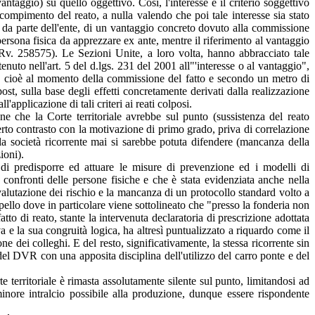
vantaggio) su quello oggettivo. Così, l'interesse è il criterio soggettivo
l compimento del reato, a nulla valendo che poi tale interesse sia stato
o, da parte dell'ente, di un vantaggio concreto dovuto alla commissione
a persona fisica da apprezzare ex ante, mentre il riferimento al vantaggio
Rv. 258575). Le Sezioni Unite, a loro volta, hanno abbracciato tale
enuto nell'art. 5 del d.lgs. 231 del 2001 all"'interesse o al vantaggio",
ante, cioè al momento della commissione del fatto e secondo un metro di
, sulla base degli effetti concretamente derivati dalla realizzazione
applicazione di tali criteri ai reati colposi.
ne che la Corte territoriale avrebbe sul punto (sussistenza del reato
rto contrasto con la motivazione di primo grado, priva di correlazione
i la società ricorrente mai si sarebbe potuta difendere (mancanza della
ioni).
 di predisporre ed attuare le misure di prevenzione ed i modelli di
 confronti delle persone fisiche e che è stata evidenziata anche nella
valutazione dei rischio e la mancanza di un protocollo standard volto a
pello dove in particolare viene sottolineato che "presso la fonderia non
to di reato, stante la intervenuta declaratoria di prescrizione adottata
a e la sua congruità logica, ha altresì puntualizzato a riquardo come il
e dei colleghi. E del resto, significativamente, la stessa ricorrente sin
del DVR con una apposita disciplina dell'utilizzo del carro ponte e del
 territoriale è rimasta assolutamente silente sul punto, limitandosi ad
inore intralcio possibile alla produzione, dunque essere rispondente