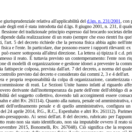
giurisprudenziale relativa all'applicabilità del
d.lgs. n. 231/2001
, con 
le degli enti è stata introdotta dal d.lgs. 8 giugno 2001, n. 231, il qua
a flessione del tradizionale principio espresso dal brocardo societas deli
ipende dalla realizzazione di un reato (sempre che esso rientri fra quell
, l'art. 5 del decreto richiede che la persona fisica abbia agito nell'inte
sica e l'ente. In particolare, due possono essere i rapporti rilevanti: ex ar
, può essere sottoposta all'altrui direzione. La lettera a) tipizza il c.d. pr
sso il reato. È tuttavia previsto un contemperamento: l'ente non rispo
uazione di modelli di organizzazione e gestione idonei a prevenire la commi
ia fattispecie colposa, prevista dall'art. 7 del decreto, a norma del qual
ontrollo previsto dal decreto e considerato dai commi 2, 3 e 4 dell'art.
a e propria responsabilità da colpa di organizzazione, caratterizzata d
ommissione di reati. Le Sezioni Unite hanno infatti al riguardo affer
vero derivante dall'inottemperanza da parte dell'ente dell'obbligo di ado
abilità del soggetto collettivo, dovendo tali accorgimenti essere consac
ahn e altri Rv. 261114). Quanto alla natura, penale od amministrativa, d
tti dell'ordinamento penale e di quello amministrativo, configura un s
del 24 aprile 2014, P.G., R.C., Espenhahn e altri Rv. 261112). Parimenti
ato-presupposto. Ai sensi dell'art. 8 del decreto, rubricato per l'appunto
tto reato non sia stato identificato, non sia imputabile ovvero il reato s
vembre 2015, Bonomelli, Rv. 267048). Ciò significa che la responsabi