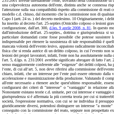
231/2001 investe direttamente l'ente, trovando nella commissione di u
una colpevolezza autonoma dell'ente, distinta anche se connessa rispet
l'attenzione sulla sua compatibilità rispetto alla commissione di reati
modello c.d. chiuso, dal momento che la commissione non di qualsiasi r
Capo I (artt. 24 ss. ) del decreto medesimo. 10 Originariamente, i delit
ha inserito al decreto l'art. 25-septies (Omicidio colposo o lesioni gr
configurazione, dall'art. 300,
d.lgs. 9 aprile 2008, n. 81
. In questo mo
dall'introduzione dell'art. 25-septies., dottrina e giurisprudenza si 
particolare domandati come fosse possibile che potesse sussistere la
indispensabile per ritenere la sussistenza di tale responsabilità é quel
mancata volontà dell'evento lesivo, appaiono radicalmente inconciliabil
fisica che si renda autrice di un delitto colposo, in cui l‘evento non 
lesioni dei propri lavoratori, infatti, l'ente non ha assolutamente null
l'art. 5, d.lgs. n. 231/2001 avrebbe signiﬁcato abrogare di fatto l‘art
senso maggiormente conferente alle "esigenze" dei delitti colposi, ha per
l‘ente, di cui all‘art. 5, non deve riferirsi alla commissione dell'ev
chiaro, infatti, che un interesse per l‘ente può essere ottenuto dall
accelerazione e massimizzazione della produzione. Valutando il comport
all'ente necessario a ritenere anche quest'ultimo responsabile, esse
configurarsi dei criteri di "interesse" o "vantaggio" in relazione al
Nonostante esistano teorie c.d. unitarie, per cui interesse e vantaggio 
giurisprudenza si é affermata la più corretta teoria per cui si trattereb
società, l'espressione normativa, con cui se ne individua il presupp
giuridicamente diversi, potendosi distinguere un interesse "a monte" 
conseguito con la commissione del reato, seppure non prospettato ex