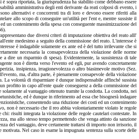
i è sopra riportata, la giurisprudenza ha stabilito come debbano essere
onsabilità amministrativa degli enti derivante da reati colposi di evento, i
sono alternativi e concorrenti tra di loro e devono essere riferiti alla
elare allo scopo di conseguire un'utilità per l'ent e, mentre sussiste il
sti ed un contenimento della spesa con conseguente massimizzazione del
66).
rappresentano due diversi criteri di imputazione obiettiva del reato alll'
 dall'ente medesimo a seguito della commissione del reato. L'interesse è
nteresse è indagabile solamente ex ante ed è del tutto irrilevante che si
à certamente necessaria la consapevolezza della violazione delle norme
le a dire un risparmio di spesa). Evidentemente, la sussistenza di tale
l'agente non è diretta verso l'evento ed egli, pur avendo concretamente
imperizia, insipienza, irragionevolezza o altro biasimevole motivo (Sez.
ell'evento, ma, d'altra parte, è pienamente consapevole della violazione
sa. La volontà di risparmiare è dunque indispensabile affinché sussista
di un profitto in capo all'ente quale conseguenz a della commissione del
re solamente al vantaggio ottenuto tramite la condotta. La condotta, nei
fortunistiche, ed è dunque in riferimento ad essa che bisognerà indagare
venzionistiche, consentendo una riduzione dei costi ed un contenimento
vo, non è necessario che il reo abbia volontariamente violato le regole
chi: risulti integrata la violazione delle regole cautelari contestate. In
olezza, ma allo stesso tempo permettendo che venga attinto da sanzione
enza del vantaggio, deve certamente trattarsi di importo non irrisorio, il
 motivata. Nel caso in esame la impugnata sentenza sulla scorte delle