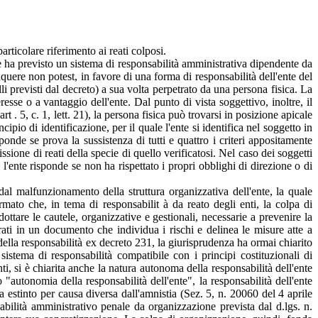
particolare riferimento ai reati colposi.
le ha previsto un sistema di responsabilità amministrativa dipendente da
nquere non potest, in favore di una forma di responsabilità dell'ente del
i previsti dal decreto) a sua volta perpetrato da una persona fisica. La
resse o a vantaggio dell'ente. Dal punto di vista soggettivo, inoltre, il
t . 5, c. 1, lett. 21), la persona fisica può trovarsi in posizione apicale
incipio di identificazione, per il quale l'ente si identifica nel soggetto in
nde se prova la sussistenza di tutti e quattro i criteri appositamente
ssione di reati della specie di quello verificatosi. Nel caso dei soggetti
e l'ente risponde se non ha rispettato i propri obblighi di direzione o di
al malfunzionamento della struttura organizzativa dell'ente, la quale
mato che, in tema di responsabilit à da reato degli enti, la colpa di
ttare le cautele, organizzative e gestionali, necessarie a prevenire la
rati in un documento che individua i rischi e delinea le misure atte a
ella responsabilità ex decreto 231, la giurisprudenza ha ormai chiarito
istema di responsabilità compatibile con i principi costituzionali di
, si è chiarita anche la natura autonoma della responsabilità dell'ente
 "autonomia della responsabilità dell'ente", la responsabilità dell'ente
ia estinto per causa diversa dall'amnistia (Sez. 5, n. 20060 del 4 aprile
lità amministrativo­ penale da organizzazione prevista dal d.lgs. n.