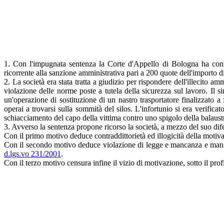
1. Con l'impugnata sentenza la Corte d'Appello di Bologna ha conf
ricorrente alla sanzione amministrativa pari a 200 quote dell'importo 
2. La società era stata tratta a giudizio per rispondere dell'illecito amm
violazione delle norme poste a tutela della sicurezza sul lavoro. Il si
un'operazione di sostituzione di un nastro trasportatore finalizzato a
operai a trovarsi sulla sommità del silos. L'infortunio si era verifi
schiacciamento del capo della vittima contro uno spigolo della balaust
3. Avverso la sentenza propone ricorso la società, a mezzo del suo di
Con il primo motivo deduce contraddittorietà ed illogicità della motiva
Con il secondo motivo deduce violazione di legge e mancanza e manifest
d.lgs.vo 231/2001
.
Con il terzo motivo censura infine il vizio di motivazione, sotto il pro