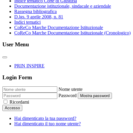
Indice tematico Corte di Giustizia
Documentazione istituzionale, sindacale e aziendale
Rassegna bibliografica
D.lgs. 9 aprile 2008, n. 81
Indici tematici
CoReCo Marche Documentazione Istituzionale
CoReCo Marche Documentazione Istituzionale (Cronologico)
User Menu
PRIN INSPIRE
Login Form
Nome utente
Password
Mostra password
Ricordami
Accesso
Hai dimenticato la tua password?
Hai dimenticato il tuo nome utente?