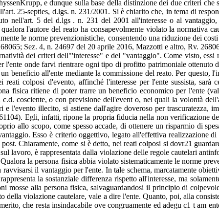
ThyssenKrupp, e dunque sulla base della distinzione dei due criteri che s
 all'art. 25-septies, d.lgs. n. 231/2001. Si è chiarito che, in tema di resp
to nell'art. 5 del d.lgs . n. 231 del 2001 all'interesse o al vantaggio, 
se qualora l'autore del reato ha consapevolmente violato la normativa caut
ticamente le norme prevenzionistiche, consentendo una riduzione dei co
268065; Sez. 4, n. 24697 del 20 aprile 2016, Mazzotti e altro, Rv. 2680
natività dei criteri dell"'interesse" e del "vantaggio". Come visto, essi 
 l'ente onde farvi rientrare ogni tipo di profitto patrimoniale ottenuto
re un beneficio all'ente mediante la commissione del reato. Per questo, l'i
i reati colposi d'evento, affinché l'interesse per l'ente sussista, sar
ona fisica ritiene di poter trarre un beneficio economico per l'ente (va
 c.d. cosciente, o con previsione dell'event o, nei quali la volontà del
 e l'evento illecito, si astiene dall'agire doveroso per trascuratezza, 
1104). Egli, infatti, ripone la propria fiducia nella non verificazione d
proprio allo scopo, come spesso accade, di ottenere un risparmio di spe
vantaggio. Esso è criterio oggettivo, legato all'effettiva realizzazione 
ex post. Chiaramente, come si è detto, nei reati colposi si dovr21 guarda
 sul lavoro, è rappresentata dalla violazione delle regole cautelari antin
o. Qualora la persona fisica abbia violato sistematicamente le norme pre
 ravvisarsi il vantaggio per l'ente. In tale schema, marcatamente obietti
appresenta la sostanziale differenza rispetto all'interesse, ma solamente 
oni mosse alla persona fisica, salvaguardandosi il principio di colpev
 della violazione cautelare, vale a dire l'ente. Quanto, poi, alla consist
 merito, che resta insindacabile ove congruamente ed adegu c1 t am ente