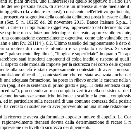
nti su piani diversi, uno (l'interesse) su quello soggettivo e l'altro (il 
arte del reo­ persona fisica, di arrecare un interesse all'ente mediante i
rio oggettivo (da valutare ex post), consistente nell'effettivo godiment
a una prospettiva soggettiva della condotta delittuosa posta in essere dall
st (Sez. 5, n. 10265 del 28 novembre 2013, Banca Italease S.p.a.,. 
ti, i criteri di imputazione oggettiva, rappresentati dal riferimento cont
teresse esprime una valutazione teleologica del reato, apprezzabile ex 
una connotazione essenzialmente oggettiva, come tale valutabile ex post
hn e altri Rv. 261114 ). 6.2. Ultimo tassello del ragionamento è dato dall'
primo motivo di ricorso è infondato e va pertanto disatteso. Si sostie
 " palesemente illegittima", "illogica e superficiale" in quanto "in ape
sarebbero stati introdotti argomenti di colpa inediti e rispetto ai qual
l rispetto delle modalità imposte per la sicurezza nel corso delle operaz
rente alla società è stato espressamente contestato di aver "omesso
mmissione di reati...", contestazione che era stata avanzata anche nei
 di una adeguata formazione, ha posto in rilievo anche le carenze nella 
iva (pag, 8 della sentenza di primo grado e pag. 11 della sentenza di ap
rocedura"), procedendo ad una compiuta verifica della sussistenza del fat
 alcune inesattezze semantiche inidonee a scalfirne la tenuta complessiv
 ed in particolare sulla necessità di una continua contezza della posizion
a- ha cercato di sostenere di aver provveduto ad una rituale redazione 
i la ricorrente aveva già formulato apposito motivo di appello. La Corte
e ragionevolmente ritenersi dovuta dalla determinazione di recare il m
mpressione dei livelli di sicurezza dei dipendenti.