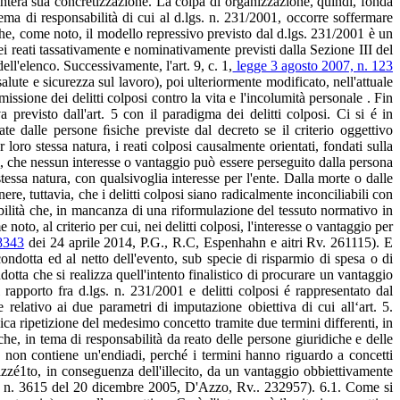
intera sua concretizzazione. La colpa di organizzazione, quindi, fonda
tema di responsabilità di cui al d.lgs. n. 231/2001, occorre soffermare
 che, come noto, il modello repressivo previsto dal d.lgs. 231/2001 è un
i reati tassativamente e nominativamente previsti dalla Sezione III del
ell'elenco. Successivamente, l'art. 9, c. 1,
legge 3 agosto 2007, n. 123
lute e sicurezza sul lavoro), poi ulteriormente modificato, nell'attuale
ssione dei delitti colposi contro la vita e l'incolumità personale . Fin
a previsto dall'art. 5 con il paradigma dei delitti colposi. Ci si é in
te dalle persone ﬁsiche previste dal decreto se il criterio oggettivo
 loro stessa natura, i reati colposi causalmente orientati, fondati sulla
ti, che nessun interesse o vantaggio può essere perseguito dalla persona
tessa natura, con qualsivoglia interesse per l'ente. Dalla morte o dalle
re, tuttavia, che i delitti colposi siano radicalmente inconciliabili con
tibilità che, in mancanza di una riformulazione del tessuto normativo in
oto, al criterio per cui, nei delitti colposi, l'interesse o vantaggio per
8343
dei 24 aprile 2014, P.G., R.C, Espenhahn e aitri Rv. 261115). E
ondotta ed al netto dell'evento, sub specie di risparmio di spesa o di
tta che si realizza quell'intento finalistico di procurare un vantaggio
rapporto fra d.lgs. n. 231/2001 e delitti colposi é rappresentato dal
 relativo ai due parametri di imputazione obiettiva di cui all‘art. 5.
gica ripetizione del medesimo concetto tramite due termini differenti, in
o che, in tema di responsabilità da reato delle persone giuridiche e delle
, non contiene un'endiadi, perché i termini hanno riguardo a concetti
izzé1to, in conseguenza dell'illecito, da un vantaggio obbiettivamente
 2, n. 3615 del 20 dicembre 2005, D'Azzo, Rv.. 232957). 6.1. Come si