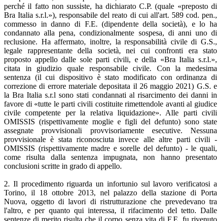
perché il fatto non sussiste, ha dichiarato C.P. (quale «preposto di
Bra Italia s.r.l.»), responsabile del reato di cui all'art. 589 cod. pen.,
commesso in danno di F.E. (dipendente della società), e lo ha
condannato alla pena, condizionalmente sospesa, di anni uno di
reclusione. Ha affermato, inoltre, la responsabilità civile di G.S.,
legale rappresentante della società, nei cui confronti era stato
proposto appello dalle sole parti civili, e della «Bra Italia s.r.l.»,
citata in giudizio quale responsabile civile. Con la medesima
sentenza (il cui dispositivo è stato modificato con ordinanza di
correzione di errore materiale depositata il 26 maggio 2021) G.S. e
la Bra Italia s.r.l sono stati condannati al risarcimento dei danni in
favore di «tutte le parti civili costituite rimettendole avanti al giudice
civile competente per la relativa liquidazione». Alle parti civili
OMISSIS (rispettivamente moglie e figli del defunto) sono state
assegnate provvisionali provvisoriamente esecutive. Nessuna
provvisionale è stata riconosciuta invece alle altre parti civili -
OMISSIS (rispettivamente madre e sorelle del defunto) - le quali,
come risulta dalla sentenza impugnata, non hanno presentato
conclusioni scritte in grado di appello.
2. Il procedimento riguarda un infortunio sul lavoro verificatosi a
Torino, il 18 ottobre 2013, nel palazzo della stazione di Porta
Nuova, oggetto di lavori di ristrutturazione che prevedevano tra
l'altro, e per quanto qui interessa, il rifacimento del tetto. Dalle
sentenze di merito risulta che il corpo senza vita di F.E. fu rivenuto