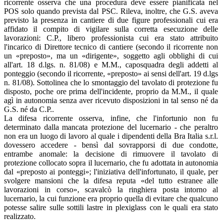
ricorrente osserva che una procedura deve essere pianificata nel
POS solo quando prevista dal PSC. Rileva, inoltre, che G.S. aveva
previsto la presenza in cantiere di due figure professionali cui era
affidato il compito di vigilare sulla corretta esecuzione delle
lavorazioni: C.P., libero professionista cui era stato attribuito
l'incarico di Direttore tecnico di cantiere (secondo il ricorrente non
un «preposto», ma un «dirigente», soggetto agli obblighi di cui
all'art. 18 d.lgs. n. 81/08) e M.M., caposquadra degli addetti al
ponteggio (secondo il ricorrente, «preposto» ai sensi dell'art. 19 d.lgs
n. 81/08). Sottolinea che lo smontaggio del tavolato di protezione fu
disposto, poche ore prima dell'incidente, proprio da M.M., il quale
agì in autonomia senza aver ricevuto disposizioni in tal senso né da
G.S. né da C.P..
La difesa ricorrente osserva, infine, che l'infortunio non fu
determinato dalla mancata protezione del lucernario - che peraltro
non era un luogo di lavoro al quale i dipendenti della Bra Italia s.r.l.
dovessero accedere - bensì dal sovrapporsi di due condotte,
entrambe anomale: la decisione di rimuovere il tavolato di
protezione collocato sopra il lucernario, che fu adottata in autonomia
dal «preposto ai ponteggi»; l'iniziativa dell'infortunato, il quale, per
svolgere mansioni che la difesa reputa «del tutto estranee alle
lavorazioni in corso», scavalcò la ringhiera posta intorno al
lucernario, la cui funzione era proprio quella di evitare che qualcuno
potesse salire sulle sottili lastre in plexiglass con le quali era stato
realizzato.