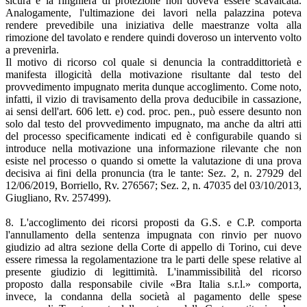
sicura e la ringhiera di protezione non doveva essere scavalcata.
Analogamente, l'ultimazione dei lavori nella palazzina poteva
rendere prevedibile una iniziativa delle maestranze volta alla
rimozione del tavolato e rendere quindi doveroso un intervento volto
a prevenirla.
Il motivo di ricorso col quale si denuncia la contraddittorietà e
manifesta illogicità della motivazione risultante dal testo del
provvedimento impugnato merita dunque accoglimento. Come noto,
infatti, il vizio di travisamento della prova deducibile in cassazione,
ai sensi dell'art. 606 lett. e) cod. proc. pen., può essere desunto non
solo dal testo del provvedimento impugnato, ma anche da altri atti
del processo specificamente indicati ed è configurabile quando si
introduce nella motivazione una informazione rilevante che non
esiste nel processo o quando si omette la valutazione di una prova
decisiva ai fini della pronuncia (tra le tante: Sez. 2, n. 27929 del
12/06/2019, Borriello, Rv. 276567; Sez. 2, n. 47035 del 03/10/2013,
Giugliano, Rv. 257499).
8. L'accoglimento dei ricorsi proposti da G.S. e C.P. comporta
l'annullamento della sentenza impugnata con rinvio per nuovo
giudizio ad altra sezione della Corte di appello di Torino, cui deve
essere rimessa la regolamentazione tra le parti delle spese relative al
presente giudizio di legittimità. L'inammissibilità del ricorso
proposto dalla responsabile civile «Bra Italia s.r.l.» comporta,
invece, la condanna della società al pagamento delle spese