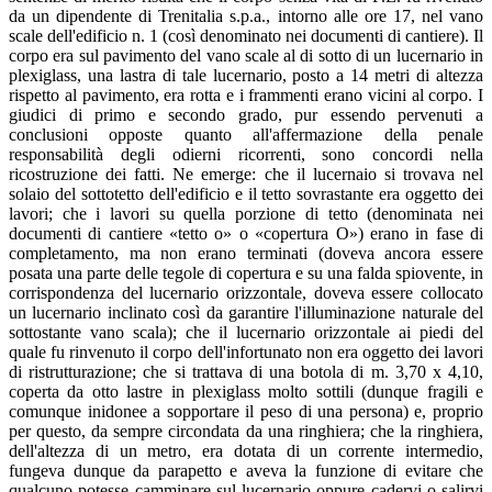
da un dipendente di Trenitalia s.p.a., intorno alle ore 17, nel vano
scale dell'edificio n. 1 (così denominato nei documenti di cantiere). Il
corpo era sul pavimento del vano scale al di sotto di un lucernario in
plexiglass, una lastra di tale lucernario, posto a 14 metri di altezza
rispetto al pavimento, era rotta e i frammenti erano vicini al corpo. I
giudici di primo e secondo grado, pur essendo pervenuti a
conclusioni opposte quanto all'affermazione della penale
responsabilità degli odierni ricorrenti, sono concordi nella
ricostruzione dei fatti. Ne emerge: che il lucernaio si trovava nel
solaio del sottotetto dell'edificio e il tetto sovrastante era oggetto dei
lavori; che i lavori su quella porzione di tetto (denominata nei
documenti di cantiere «tetto o» o «copertura O») erano in fase di
completamento, ma non erano terminati (doveva ancora essere
posata una parte delle tegole di copertura e su una falda spiovente, in
corrispondenza del lucernario orizzontale, doveva essere collocato
un lucernario inclinato così da garantire l'illuminazione naturale del
sottostante vano scala); che il lucernario orizzontale ai piedi del
quale fu rinvenuto il corpo dell'infortunato non era oggetto dei lavori
di ristrutturazione; che si trattava di una botola di m. 3,70 x 4,10,
coperta da otto lastre in plexiglass molto sottili (dunque fragili e
comunque inidonee a sopportare il peso di una persona) e, proprio
per questo, da sempre circondata da una ringhiera; che la ringhiera,
dell'altezza di un metro, era dotata di un corrente intermedio,
fungeva dunque da parapetto e aveva la funzione di evitare che
qualcuno potesse camminare sul lucernario oppure cadervi o salirvi