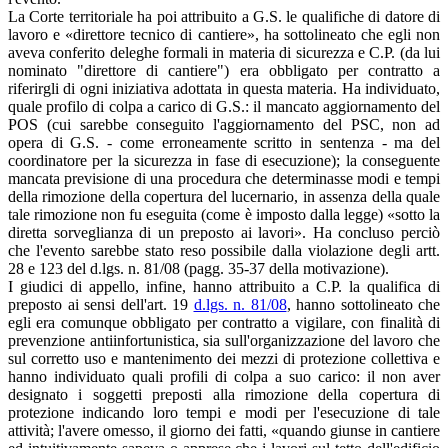
La Corte territoriale ha poi attribuito a G.S. le qualifiche di datore di
lavoro e «direttore tecnico di cantiere», ha sottolineato che egli non
aveva conferito deleghe formali in materia di sicurezza e C.P. (da lui
nominato "direttore di cantiere") era obbligato per contratto a
riferirgli di ogni iniziativa adottata in questa materia. Ha individuato,
quale profilo di colpa a carico di G.S.: il mancato aggiornamento del
POS (cui sarebbe conseguito l'aggiornamento del PSC, non ad
opera di G.S. - come erroneamente scritto in sentenza - ma del
coordinatore per la sicurezza in fase di esecuzione); la conseguente
mancata previsione di una procedura che determinasse modi e tempi
della rimozione della copertura del lucernario, in assenza della quale
tale rimozione non fu eseguita (come è imposto dalla legge) «sotto la
diretta sorveglianza di un preposto ai lavori». Ha concluso perciò
che l'evento sarebbe stato reso possibile dalla violazione degli artt.
28 e 123 del d.lgs. n. 81/08 (pagg. 35-37 della motivazione).
I giudici di appello, infine, hanno attribuito a C.P. la qualifica di
preposto ai sensi dell'art. 19
d.lgs. n. 81/08
, hanno sottolineato che
egli era comunque obbligato per contratto a vigilare, con finalità di
prevenzione antiinfortunistica, sia sull'organizzazione del lavoro che
sul corretto uso e mantenimento dei mezzi di protezione collettiva e
hanno individuato quali profili di colpa a suo carico: il non aver
designato i soggetti preposti alla rimozione della copertura di
protezione indicando loro tempi e modi per l'esecuzione di tale
attività; l'avere omesso, il giorno dei fatti, «quando giunse in cantiere