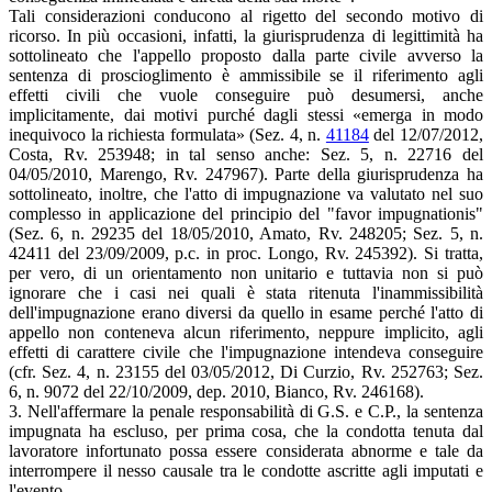
Tali considerazioni conducono al rigetto del secondo motivo di
ricorso. In più occasioni, infatti, la giurisprudenza di legittimità ha
sottolineato che l'appello proposto dalla parte civile avverso la
sentenza di proscioglimento è ammissibile se il riferimento agli
effetti civili che vuole conseguire può desumersi, anche
implicitamente, dai motivi purché dagli stessi «emerga in modo
inequivoco la richiesta formulata» (Sez. 4, n.
41184
del 12/07/2012,
Costa, Rv. 253948; in tal senso anche: Sez. 5, n. 22716 del
04/05/2010, Marengo, Rv. 247967). Parte della giurisprudenza ha
sottolineato, inoltre, che l'atto di impugnazione va valutato nel suo
complesso in applicazione del principio del "favor impugnationis"
(Sez. 6, n. 29235 del 18/05/2010, Amato, Rv. 248205; Sez. 5, n.
42411 del 23/09/2009, p.c. in proc. Longo, Rv. 245392). Si tratta,
per vero, di un orientamento non unitario e tuttavia non si può
ignorare che i casi nei quali è stata ritenuta l'inammissibilità
dell'impugnazione erano diversi da quello in esame perché l'atto di
appello non conteneva alcun riferimento, neppure implicito, agli
effetti di carattere civile che l'impugnazione intendeva conseguire
(cfr. Sez. 4, n. 23155 del 03/05/2012, Di Curzio, Rv. 252763; Sez.
6, n. 9072 del 22/10/2009, dep. 2010, Bianco, Rv. 246168).
3. Nell'affermare la penale responsabilità di G.S. e C.P., la sentenza
impugnata ha escluso, per prima cosa, che la condotta tenuta dal
lavoratore infortunato possa essere considerata abnorme e tale da
interrompere il nesso causale tra le condotte ascritte agli imputati e
l'evento.