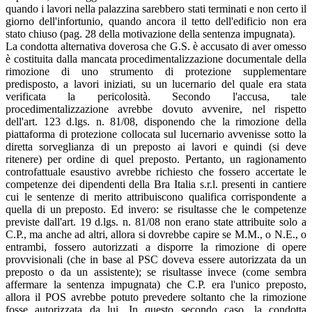
quando i lavori nella palazzina sarebbero stati terminati e non certo il
giorno dell'infortunio, quando ancora il tetto dell'edificio non era
stato chiuso (pag. 28 della motivazione della sentenza impugnata).
La condotta alternativa doverosa che G.S. è accusato di aver omesso
è costituita dalla mancata procedimentalizzazione documentale della
rimozione di uno strumento di protezione supplementare
predisposto, a lavori iniziati, su un lucernario del quale era stata
verificata la pericolosità. Secondo l'accusa, tale
procedimentalizzazione avrebbe dovuto avvenire, nel rispetto
dell'art. 123 d.lgs. n. 81/08, disponendo che la rimozione della
piattaforma di protezione collocata sul lucernario avvenisse sotto la
diretta sorveglianza di un preposto ai lavori e quindi (si deve
ritenere) per ordine di quel preposto. Pertanto, un ragionamento
controfattuale esaustivo avrebbe richiesto che fossero accertate le
competenze dei dipendenti della Bra Italia s.r.l. presenti in cantiere
cui le sentenze di merito attribuiscono qualifica corrispondente a
quella di un preposto. Ed invero: se risultasse che le competenze
previste dall'art. 19 d.lgs. n. 81/08 non erano state attribuite solo a
C.P., ma anche ad altri, allora si dovrebbe capire se M.M., o N.E., o
entrambi, fossero autorizzati a disporre la rimozione di opere
provvisionali (che in base al PSC doveva essere autorizzata da un
preposto o da un assistente); se risultasse invece (come sembra
affermare la sentenza impugnata) che C.P. era l'unico preposto,
allora il POS avrebbe potuto prevedere soltanto che la rimozione
fosse autorizzata da lui. In questo secondo caso, la condotta