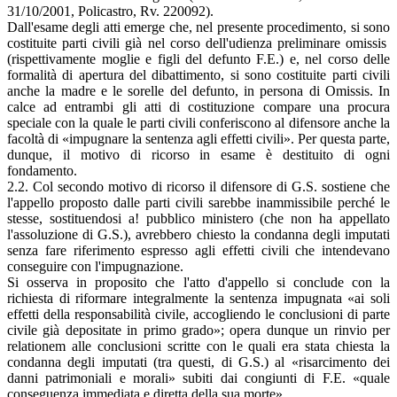
31/10/2001, Policastro, Rv. 220092).
Dall'esame degli atti emerge che, nel presente procedimento, si sono
costituite parti civili già nel corso dell'udienza preliminare omissis
(rispettivamente moglie e figli del defunto F.E.) e, nel corso delle
formalità di apertura del dibattimento, si sono costituite parti civili
anche la madre e le sorelle del defunto, in persona di Omissis. In
calce ad entrambi gli atti di costituzione compare una procura
speciale con la quale le parti civili conferiscono al difensore anche la
facoltà di «impugnare la sentenza agli effetti civili». Per questa parte,
dunque, il motivo di ricorso in esame è destituito di ogni
fondamento.
2.2. Col secondo motivo di ricorso il difensore di G.S. sostiene che
l'appello proposto dalle parti civili sarebbe inammissibile perché le
stesse, sostituendosi a! pubblico ministero (che non ha appellato
l'assoluzione di G.S.), avrebbero chiesto la condanna degli imputati
senza fare riferimento espresso agli effetti civili che intendevano
conseguire con l'impugnazione.
Si osserva in proposito che l'atto d'appello si conclude con la
richiesta di riformare integralmente la sentenza impugnata «ai soli
effetti della responsabilità civile, accogliendo le conclusioni di parte
civile già depositate in primo grado»; opera dunque un rinvio per
relationem alle conclusioni scritte con le quali era stata chiesta la
condanna degli imputati (tra questi, di G.S.) al «risarcimento dei
danni patrimoniali e morali» subiti dai congiunti di F.E. «quale
conseguenza immediata e diretta della sua morte».