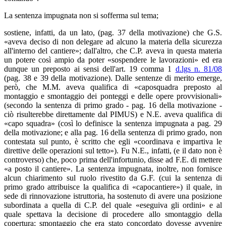
La sentenza impugnata non si sofferma sul tema;
sostiene, infatti, da un lato, (pag. 37 della motivazione) che G.S.
«aveva deciso di non delegare ad alcuno la materia della sicurezza
all'interno del cantiere»; dall'altro, che C.P. aveva in questa materia
un potere così ampio da poter «sospendere le lavorazioni» ed era
dunque un preposto ai sensi dell'art. 19 comma 1
d.lgs n. 81/08
(pag. 38 e 39 della motivazione). Dalle sentenze di merito emerge,
però, che M.M. aveva qualifica di «caposquadra preposto al
montaggio e smontaggio dei ponteggi e delle opere provvisionali»
(secondo la sentenza di primo grado - pag. 16 della motivazione -
ciò risulterebbe direttamente dal PIMUS) e N.E. aveva qualifica di
«capo squadra» (così lo definisce la sentenza impugnata a pag. 29
della motivazione; e alla pag. 16 della sentenza di primo grado, non
contestata sul punto, è scritto che egli «coordinava e impartiva le
direttive delle operazioni sul tetto»). Fu N.E., infatti, (e il dato non è
controverso) che, poco prima dell'infortunio, disse ad F.E. di mettere
«a posto il cantiere». La sentenza impugnata, inoltre, non fornisce
alcun chiarimento sul ruolo rivestito da G.F. (cui la sentenza di
primo grado attribuisce la qualifica di «capocantiere») il quale, in
sede di rinnovazione istruttoria, ha sostenuto di avere una posizione
subordinata a quella di C.P. del quale «eseguiva gli ordini» e al
quale spettava la decisione di procedere allo smontaggio della
copertura; smontaggio che era stato concordato dovesse avvenire