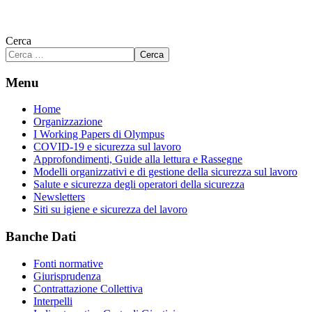
Cerca
Cerca
Menu
Home
Organizzazione
I Working Papers di Olympus
COVID-19 e sicurezza sul lavoro
Approfondimenti, Guide alla lettura e Rassegne
Modelli organizzativi e di gestione della sicurezza sul lavoro
Salute e sicurezza degli operatori della sicurezza
Newsletters
Siti su igiene e sicurezza del lavoro
Banche Dati
Fonti normative
Giurisprudenza
Contrattazione Collettiva
Interpelli