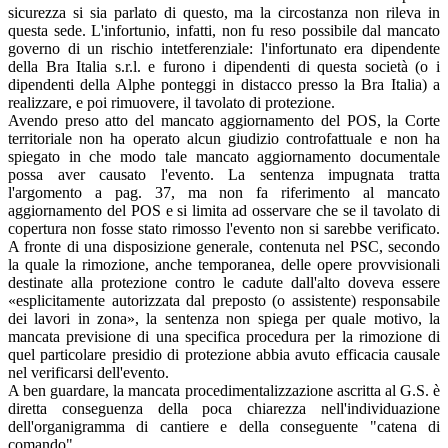
sicurezza si sia parlato di questo, ma la circostanza non rileva in
questa sede. L'infortunio, infatti, non fu reso possibile dal mancato
governo di un rischio intetferenziale: l'infortunato era dipendente
della Bra Italia s.r.l. e furono i dipendenti di questa società (o i
dipendenti della Alphe ponteggi in distacco presso la Bra Italia) a
realizzare, e poi rimuovere, il tavolato di protezione.
Avendo preso atto del mancato aggiornamento del POS, la Corte
territoriale non ha operato alcun giudizio controfattuale e non ha
spiegato in che modo tale mancato aggiornamento documentale
possa aver causato l'evento. La sentenza impugnata tratta
l'argomento a pag. 37, ma non fa riferimento al mancato
aggiornamento del POS e si limita ad osservare che se il tavolato di
copertura non fosse stato rimosso l'evento non si sarebbe verificato.
A fronte di una disposizione generale, contenuta nel PSC, secondo
la quale la rimozione, anche temporanea, delle opere provvisionali
destinate alla protezione contro le cadute dall'alto doveva essere
«esplicitamente autorizzata dal preposto (o assistente) responsabile
dei lavori in zona», la sentenza non spiega per quale motivo, la
mancata previsione di una specifica procedura per la rimozione di
quel particolare presidio di protezione abbia avuto efficacia causale
nel verificarsi dell'evento.
A ben guardare, la mancata procedimentalizzazione ascritta al G.S. è
diretta conseguenza della poca chiarezza nell'individuazione
dell'organigramma di cantiere e della conseguente "catena di
comando".