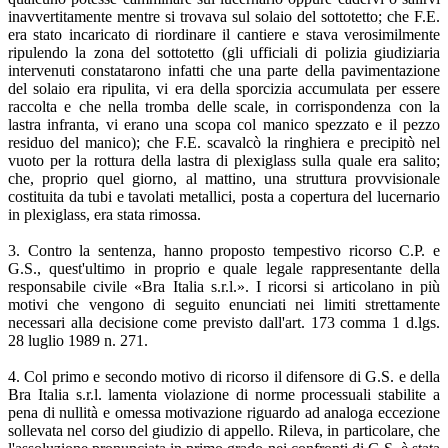
inavvertitamente mentre si trovava sul solaio del sottotetto; che F.E.
era stato incaricato di riordinare il cantiere e stava verosimilmente
ripulendo la zona del sottotetto (gli ufficiali di polizia giudiziaria
intervenuti constatarono infatti che una parte della pavimentazione
del solaio era ripulita, vi era della sporcizia accumulata per essere
raccolta e che nella tromba delle scale, in corrispondenza con la
lastra infranta, vi erano una scopa col manico spezzato e il pezzo
residuo del manico); che F.E. scavalcò la ringhiera e precipitò nel
vuoto per la rottura della lastra di plexiglass sulla quale era salito;
che, proprio quel giorno, al mattino, una struttura provvisionale
costituita da tubi e tavolati metallici, posta a copertura del lucernario
in plexiglass, era stata rimossa.
3. Contro la sentenza, hanno proposto tempestivo ricorso C.P. e
G.S., quest'ultimo in proprio e quale legale rappresentante della
responsabile civile «Bra Italia s.r.l.». I ricorsi si articolano in più
motivi che vengono di seguito enunciati nei limiti strettamente
necessari alla decisione come previsto dall'art. 173 comma 1 d.lgs.
28 luglio 1989 n. 271.
4. Col primo e secondo motivo di ricorso il difensore di G.S. e della
Bra Italia s.r.l. lamenta violazione di norme processuali stabilite a
pena di nullità e omessa motivazione riguardo ad analoga eccezione
sollevata nel corso del giudizio di appello. Rileva, in particolare, che