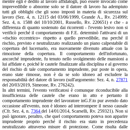
mentre egli è dedito al lavoro affidatogli, può essere invocato come
imprevedibile o abnorme solo se il datore di lavoro ha adempiuto
tutti gli obblighi che gli sono imposti in materia di sicurezza sul
lavoro (Sez. 4, n. 12115 del 03/06/1999, Grande A., Rv. 214999;
Sez. 4, n. 1588 del 10/10/2001, Russello, Rv. 220651) e che - a
differenza di quanto sostenuto dai ricorrenti - l'evento lesivo non si
verificò perché il comportamento di F.E. determinò l'attivarsi di un
«rischio eccentrico» rispetto a quello prevedibile, ma perché il
rischio, previsto e neutralizzato realizzando un piano calpestabile di
copertura del lucernario, era nuovamente divenuto attuale con la
rimozione della copertura. Il comportamento dell'infortunato,
ancorché imprudente, fu tenuto nello svolgimento delle mansioni a
lui affidate e, poiché le cautele finalizzate alla disciplina e al governo
del rischio di tale comportamento imprudente, pur poste in opera,
erano state rimosse, non è da se solo idoneo ad escludere la
responsabilità del datore di lavoro (sull'argomento: Sez. 4, n.
27871
del 20/03/2019, Simeone, Rv. 276242).
In altri termini, l'evento verificatosi è comunque riconducibile alla
insufficienza delle cautele che erano in atto e pertanto il
comportamento imprudente del lavoratore inG.F.to pur avendo dato
occasione all'evento, non è idoneo ad interrompere il nesso causale
(Cfr. Sez. 4, n.
7364
del 14/01/2014, Scarselli, Rv. 259321). Non si
può ignorare, peraltro, che quel comportamento poteva non apparire
imprudente proprio perché il rischio era stato in precedenza
neutralizzato attraverso misure di protezione. Come risulta dalle