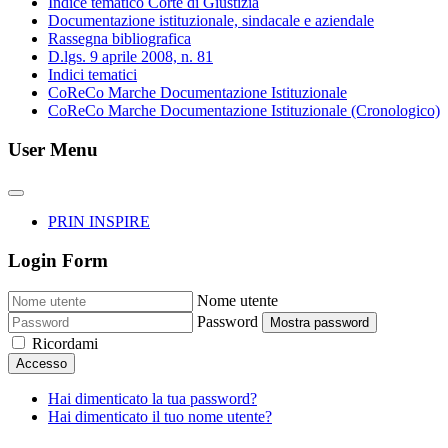
Indice tematico Corte di Giustizia
Documentazione istituzionale, sindacale e aziendale
Rassegna bibliografica
D.lgs. 9 aprile 2008, n. 81
Indici tematici
CoReCo Marche Documentazione Istituzionale
CoReCo Marche Documentazione Istituzionale (Cronologico)
User Menu
PRIN INSPIRE
Login Form
Nome utente
Password
Mostra password
Ricordami
Accesso
Hai dimenticato la tua password?
Hai dimenticato il tuo nome utente?