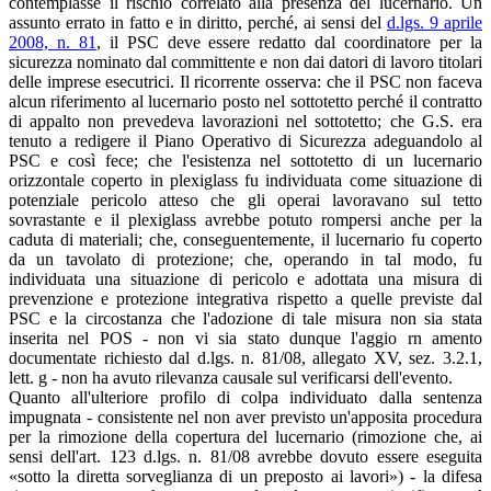
contemplasse il rischio correlato alla presenza del lucernario. Un
assunto errato in fatto e in diritto, perché, ai sensi del
d.lgs. 9 aprile
2008, n. 81
, il PSC deve essere redatto dal coordinatore per la
sicurezza nominato dal committente e non dai datori di lavoro titolari
delle imprese esecutrici. Il ricorrente osserva: che il PSC non faceva
alcun riferimento al lucernario posto nel sottotetto perché il contratto
di appalto non prevedeva lavorazioni nel sottotetto; che G.S. era
tenuto a redigere il Piano Operativo di Sicurezza adeguandolo al
PSC e così fece; che l'esistenza nel sottotetto di un lucernario
orizzontale coperto in plexiglass fu individuata come situazione di
potenziale pericolo atteso che gli operai lavoravano sul tetto
sovrastante e il plexiglass avrebbe potuto rompersi anche per la
caduta di materiali; che, conseguentemente, il lucernario fu coperto
da un tavolato di protezione; che, operando in tal modo, fu
individuata una situazione di pericolo e adottata una misura di
prevenzione e protezione integrativa rispetto a quelle previste dal
PSC e la circostanza che l'adozione di tale misura non sia stata
inserita nel POS - non vi sia stato dunque l'aggio rn amento
documentate richiesto dal d.lgs. n. 81/08, allegato XV, sez. 3.2.1,
lett. g - non ha avuto rilevanza causale sul verificarsi dell'evento.
Quanto all'ulteriore profilo di colpa individuato dalla sentenza
impugnata - consistente nel non aver previsto un'apposita procedura
per la rimozione della copertura del lucernario (rimozione che, ai
sensi dell'art. 123 d.lgs. n. 81/08 avrebbe dovuto essere eseguita
«sotto la diretta sorveglianza di un preposto ai lavori») - la difesa