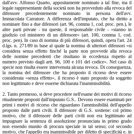
dall'avv. Alfonso Quarto, appositamente nominato a tal fine, ma il
legale rappresentante della società non ha provveduto alla revoca del
difensore precedentemente nominato in persona dell'avv.
Immacolata Carratore. A differenza dell'imputato, che ha diritto a
nominare fino a due difensori (art. 96, comma 1, cod. proc. pen.), le
altre parti private - tra queste, il responsabile civile - «stanno in
giudizio col ministero di un difensore» (art. 100, comma 1, cod.
proc. pen). In caso di nomina di più difensori, quindi, opera l'art. 24
d.lgs. n. 271/89 in base al quale la nomina di ulteriori difensori «si
considera senza effetto finché la parte non provvede alla revoca
delle nomine precedenti che risultano in eccedenza rispetto al
numero previsto dagli artt. 96, 100 e 101 del codice». Nel caso di
specie non risulta essere intervenuta alcuna revoca. Di conseguenza,
la nomina del difensore che ha proposto il ricorso deve essere
considerata «senza effetto», il ricorso è stato proposto da soggetto
non legittimato e deve esserne dichiarata l'inammissibilità.
2. Tanto premesso, si deve procedere nell'esame dei motivi di ricorso
ritualmente proposti dall'imputato G.S.. Devono essere esaminati per
primi i motivi di ricorso che riguardano l'ammissibilità dell'appello
proposto dalle parti civili. Il difensore di G.S. sostiene: col primo
motivo, che il difensore delle parti civili non era legittimato ad
impugnare la sentenza di assoluzione pronunciata in primo grado
non essendo munito di procura speciale in tal senso; col secondo
motivo, che l'appello era inammissibile per difetto di specificità e, in