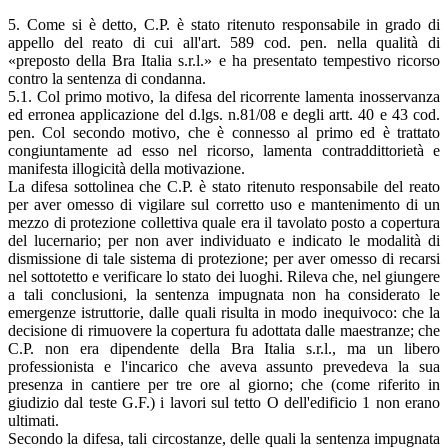
5. Come si è detto, C.P. è stato ritenuto responsabile in grado di
appello del reato di cui all'art. 589 cod. pen. nella qualità di
«preposto della Bra Italia s.r.l.» e ha presentato tempestivo ricorso
contro la sentenza di condanna.
5.1. Col primo motivo, la difesa del ricorrente lamenta inosservanza
ed erronea applicazione del d.lgs. n.81/08 e degli artt. 40 e 43 cod.
pen. Col secondo motivo, che è connesso al primo ed è trattato
congiuntamente ad esso nel ricorso, lamenta contraddittorietà e
manifesta illogicità della motivazione.
La difesa sottolinea che C.P. è stato ritenuto responsabile del reato
per aver omesso di vigilare sul corretto uso e mantenimento di un
mezzo di protezione collettiva quale era il tavolato posto a copertura
del lucernario; per non aver individuato e indicato le modalità di
dismissione di tale sistema di protezione; per aver omesso di recarsi
nel sottotetto e verificare lo stato dei luoghi. Rileva che, nel giungere
a tali conclusioni, la sentenza impugnata non ha considerato le
emergenze istruttorie, dalle quali risulta in modo inequivoco: che la
decisione di rimuovere la copertura fu adottata dalle maestranze; che
C.P. non era dipendente della Bra Italia s.r.l., ma un libero
professionista e l'incarico che aveva assunto prevedeva la sua
presenza in cantiere per tre ore al giorno; che (come riferito in
giudizio dal teste G.F.) i lavori sul tetto O dell'edificio 1 non erano
ultimati.
Secondo la difesa, tali circostanze, delle quali la sentenza impugnata