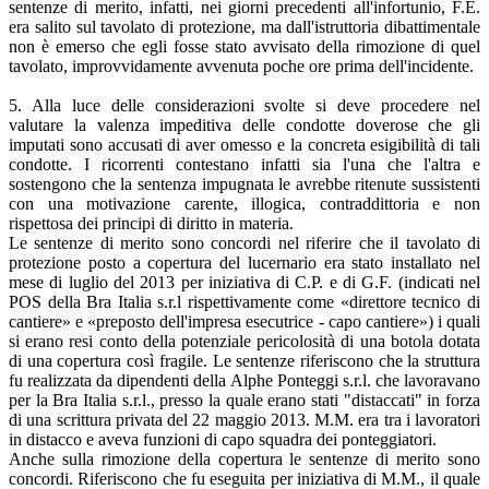
sentenze di merito, infatti, nei giorni precedenti all'infortunio, F.E.
era salito sul tavolato di protezione, ma dall'istruttoria dibattimentale
non è emerso che egli fosse stato avvisato della rimozione di quel
tavolato, improvvidamente avvenuta poche ore prima dell'incidente.
5. Alla luce delle considerazioni svolte si deve procedere nel
valutare la valenza impeditiva delle condotte doverose che gli
imputati sono accusati di aver omesso e la concreta esigibilità di tali
condotte. I ricorrenti contestano infatti sia l'una che l'altra e
sostengono che la sentenza impugnata le avrebbe ritenute sussistenti
con una motivazione carente, illogica, contraddittoria e non
rispettosa dei principi di diritto in materia.
Le sentenze di merito sono concordi nel riferire che il tavolato di
protezione posto a copertura del lucernario era stato installato nel
mese di luglio del 2013 per iniziativa di C.P. e di G.F. (indicati nel
POS della Bra Italia s.r.l rispettivamente come «direttore tecnico di
cantiere» e «preposto dell'impresa esecutrice - capo cantiere») i quali
si erano resi conto della potenziale pericolosità di una botola dotata
di una copertura così fragile. Le sentenze riferiscono che la struttura
fu realizzata da dipendenti della Alphe Ponteggi s.r.l. che lavoravano
per la Bra Italia s.r.l., presso la quale erano stati "distaccati" in forza
di una scrittura privata del 22 maggio 2013. M.M. era tra i lavoratori
in distacco e aveva funzioni di capo squadra dei ponteggiatori.
Anche sulla rimozione della copertura le sentenze di merito sono
concordi. Riferiscono che fu eseguita per iniziativa di M.M., il quale