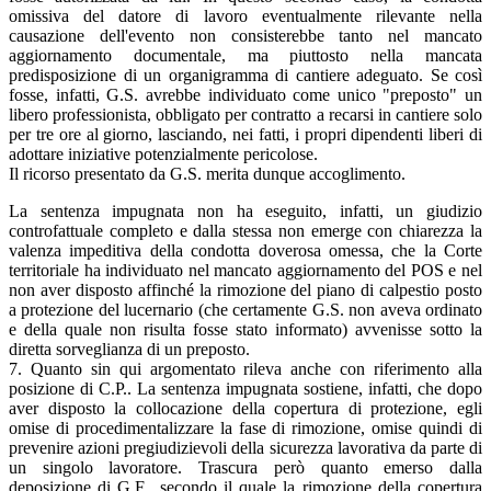
omissiva del datore di lavoro eventualmente rilevante nella
causazione dell'evento non consisterebbe tanto nel mancato
aggiornamento documentale, ma piuttosto nella mancata
predisposizione di un organigramma di cantiere adeguato. Se così
fosse, infatti, G.S. avrebbe individuato come unico "preposto" un
libero professionista, obbligato per contratto a recarsi in cantiere solo
per tre ore al giorno, lasciando, nei fatti, i propri dipendenti liberi di
adottare iniziative potenzialmente pericolose.
Il ricorso presentato da G.S. merita dunque accoglimento.
La sentenza impugnata non ha eseguito, infatti, un giudizio
controfattuale completo e dalla stessa non emerge con chiarezza la
valenza impeditiva della condotta doverosa omessa, che la Corte
territoriale ha individuato nel mancato aggiornamento del POS e nel
non aver disposto affinché la rimozione del piano di calpestio posto
a protezione del lucernario (che certamente G.S. non aveva ordinato
e della quale non risulta fosse stato informato) avvenisse sotto la
diretta sorveglianza di un preposto.
7. Quanto sin qui argomentato rileva anche con riferimento alla
posizione di C.P.. La sentenza impugnata sostiene, infatti, che dopo
aver disposto la collocazione della copertura di protezione, egli
omise di procedimentalizzare la fase di rimozione, omise quindi di
prevenire azioni pregiudizievoli della sicurezza lavorativa da parte di
un singolo lavoratore. Trascura però quanto emerso dalla
deposizione di G.F., secondo il quale la rimozione della copertura