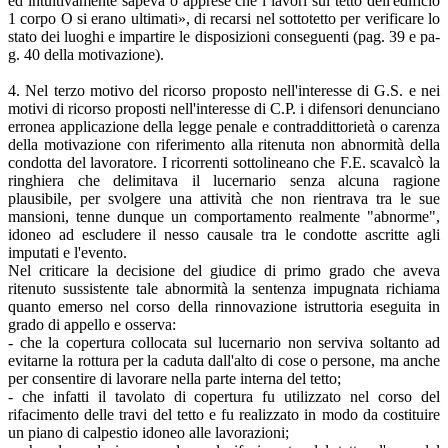
ed intuitivamente sapeva o apprese che i lavori sul tetto dell'edificio
1 corpo O si erano ultimati», di recarsi nel sottotetto per verificare lo
stato dei luoghi e impartire le disposizioni conseguenti (pag. 39 e pa-
g. 40 della motivazione).
4. Nel terzo motivo del ricorso proposto nell'interesse di G.S. e nei
motivi di ricorso proposti nell'interesse di C.P. i difensori denunciano
erronea applicazione della legge penale e contraddittorietà o carenza
della motivazione con riferimento alla ritenuta non abnormità della
condotta del lavoratore. I ricorrenti sottolineano che F.E. scavalcò la
ringhiera che delimitava il lucernario senza alcuna ragione
plausibile, per svolgere una attività che non rientrava tra le sue
mansioni, tenne dunque un comportamento realmente "abnorme",
idoneo ad escludere il nesso causale tra le condotte ascritte agli
imputati e l'evento.
Nel criticare la decisione del giudice di primo grado che aveva
ritenuto sussistente tale abnormità la sentenza impugnata richiama
quanto emerso nel corso della rinnovazione istruttoria eseguita in
grado di appello e osserva:
- che la copertura collocata sul lucernario non serviva soltanto ad
evitarne la rottura per la caduta dall'alto di cose o persone, ma anche
per consentire di lavorare nella parte interna del tetto;
- che infatti il tavolato di copertura fu utilizzato nel corso del
rifacimento delle travi del tetto e fu realizzato in modo da costituire
un piano di calpestio idoneo alle lavorazioni;