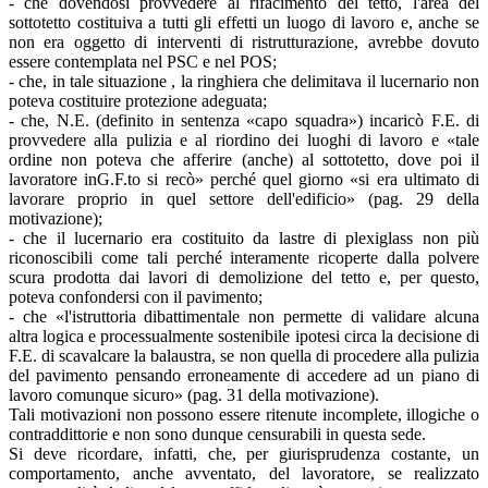
- che dovendosi provvedere al rifacimento del tetto, l'area del
sottotetto costituiva a tutti gli effetti un luogo di lavoro e, anche se
non era oggetto di interventi di ristrutturazione, avrebbe dovuto
essere contemplata nel PSC e nel POS;
- che, in tale situazione , la ringhiera che delimitava il lucernario non
poteva costituire protezione adeguata;
- che, N.E. (definito in sentenza «capo squadra») incaricò F.E. di
provvedere alla pulizia e al riordino dei luoghi di lavoro e «tale
ordine non poteva che afferire (anche) al sottotetto, dove poi il
lavoratore inG.F.to si recò» perché quel giorno «si era ultimato di
lavorare proprio in quel settore dell'edificio» (pag. 29 della
motivazione);
- che il lucernario era costituito da lastre di plexiglass non più
riconoscibili come tali perché interamente ricoperte dalla polvere
scura prodotta dai lavori di demolizione del tetto e, per questo,
poteva confondersi con il pavimento;
- che «l'istruttoria dibattimentale non permette di validare alcuna
altra logica e processualmente sostenibile ipotesi circa la decisione di
F.E. di scavalcare la balaustra, se non quella di procedere alla pulizia
del pavimento pensando erroneamente di accedere ad un piano di
lavoro comunque sicuro» (pag. 31 della motivazione).
Tali motivazioni non possono essere ritenute incomplete, illogiche o
contraddittorie e non sono dunque censurabili in questa sede.
Si deve ricordare, infatti, che, per giurisprudenza costante, un
comportamento, anche avventato, del lavoratore, se realizzato