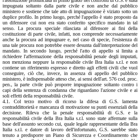
l'assoluzione pronunciata in primo grado nei confronti di G.S. è stata
impugnata soltanto dalla parte civile e non anche dal pubblico
ministero e sostiene che tale atto di impugnazione è viziato sotto un
duplice profilo. In primo luogo, perché l'appello è stato proposto da
un difensore cui non era stato conferito specifico mandato in tal
senso. La procura speciale rilasciata al difensore ai fini della
costituzione di parte civile, infatti, non comprende necessariamente
anche la procura ad impugnare e, nel caso di specie, l'esistenza di
una tale procura non potrebbe essere desunta dall'interpretazione del
mandato. In secondo luogo, perché l'atto di appello si limita a
richiedere l'affermazione della responsabilità penale degli imputati,
non menziona neppure la responsabile civile Bra Italia s.r.l. e non
contiene un riferimento espresso e diretto agli effetti civili che vuol
conseguire, ciò che, invece, in assenza di appello del pubblico
ministero, è indispensabile atteso che, ai sensi dell'art. 576 cod. proc.
pen., la parte civile può proporre impugnazione soltanto contro i
capi della sentenza di condanna che riguardano l'azione civile e ai
soli effetti della responsabilità civile.
4.1. Col terzo motivo di ricorso la difesa di G.S. lamenta
contraddittorietà e mancanza di motivazione su punti essenziali della
decisione. Rileva che la penale responsabilità di G.S. e la
responsabilità civile della Bra Italia s.r.l. sono state affermate sulla
base dell'assunto secondo cui, quale legale rappresentante della Bra
Italia s.r.l. e datore di lavoro dell'infortunato, G.S. sarebbe stato
tenuto a predisporre un Piano di Sicurezza e Coordinamento che