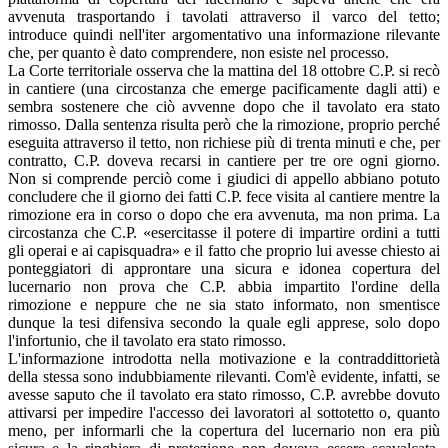
avvenuta trasportando i tavolati attraverso il varco del tetto;
introduce quindi nell'iter argomentativo una informazione rilevante
che, per quanto è dato comprendere, non esiste nel processo.
La Corte territoriale osserva che la mattina del 18 ottobre C.P. si recò
in cantiere (una circostanza che emerge pacificamente dagli atti) e
sembra sostenere che ciò avvenne dopo che il tavolato era stato
rimosso. Dalla sentenza risulta però che la rimozione, proprio perché
eseguita attraverso il tetto, non richiese più di trenta minuti e che, per
contratto, C.P. doveva recarsi in cantiere per tre ore ogni giorno.
Non si comprende perciò come i giudici di appello abbiano potuto
concludere che il giorno dei fatti C.P. fece visita al cantiere mentre la
rimozione era in corso o dopo che era avvenuta, ma non prima. La
circostanza che C.P. «esercitasse il potere di impartire ordini a tutti
gli operai e ai capisquadra» e il fatto che proprio lui avesse chiesto ai
ponteggiatori di approntare una sicura e idonea copertura del
lucernario non prova che C.P. abbia impartito l'ordine della
rimozione e neppure che ne sia stato informato, non smentisce
dunque la tesi difensiva secondo la quale egli apprese, solo dopo
l'infortunio, che il tavolato era stato rimosso.
L'informazione introdotta nella motivazione e la contraddittorietà
della stessa sono indubbiamente rilevanti. Com'è evidente, infatti, se
avesse saputo che il tavolato era stato rimosso, C.P. avrebbe dovuto
attivarsi per impedire l'accesso dei lavoratori al sottotetto o, quanto
meno, per informarli che la copertura del lucernario non era più