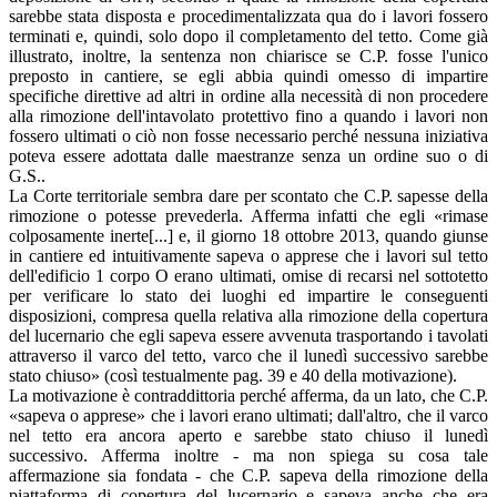
sarebbe stata disposta e procedimentalizzata qua do i lavori fossero
terminati e, quindi, solo dopo il completamento del tetto. Come già
illustrato, inoltre, la sentenza non chiarisce se C.P. fosse l'unico
preposto in cantiere, se egli abbia quindi omesso di impartire
specifiche direttive ad altri in ordine alla necessità di non procedere
alla rimozione dell'intavolato protettivo fino a quando i lavori non
fossero ultimati o ciò non fosse necessario perché nessuna iniziativa
poteva essere adottata dalle maestranze senza un ordine suo o di
G.S..
La Corte territoriale sembra dare per scontato che C.P. sapesse della
rimozione o potesse prevederla. Afferma infatti che egli «rimase
colposamente inerte[...] e, il giorno 18 ottobre 2013, quando giunse
in cantiere ed intuitivamente sapeva o apprese che i lavori sul tetto
dell'edificio 1 corpo O erano ultimati, omise di recarsi nel sottotetto
per verificare lo stato dei luoghi ed impartire le conseguenti
disposizioni, compresa quella relativa alla rimozione della copertura
del lucernario che egli sapeva essere avvenuta trasportando i tavolati
attraverso il varco del tetto, varco che il lunedì successivo sarebbe
stato chiuso» (così testualmente pag. 39 e 40 della motivazione).
La motivazione è contraddittoria perché afferma, da un lato, che C.P.
«sapeva o apprese» che i lavori erano ultimati; dall'altro, che il varco
nel tetto era ancora aperto e sarebbe stato chiuso il lunedì
successivo. Afferma inoltre - ma non spiega su cosa tale
affermazione sia fondata - che C.P. sapeva della rimozione della
piattaforma di copertura del lucernario e sapeva anche che era