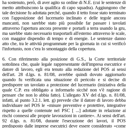
ha sostenuto, però, di aver agito su ordine di N.E. (cui le sentenze di
merito attribuiscono la qualifica di capo squadra). Aggiungono che
tale decisione fu adottata perché, quando il tetto fosse stato terminato
con l'apposizione del lucernario inclinato e delle tegole ancora
mancanti, non sarebbe stato più possibile far passare i tavolati
attraverso l'apertura ancora presente e portarli a terra usando la gru,
ma sarebbe stato necessario trasportarli all'esterno attraverso le scale,
con maggior dispendio di tempo e di energie. Le sentenze danno
atto che, tra le attività programmate per la giornata in cui si verificò
l'infortunio, non c'era lo smontaggio della copertura.
6. Con riferimento alla posizione di G.S., la Corte territoriale
sottolinea che, quale legale rappresentante dell'impresa esecutrice e
datore di lavoro, egli era tenuto alla redazione del POS ai sensi
dell'art. 28 d.lgs. n. 81/08, avrebbe quindi dovuto aggiornarlo
quando fu verificata una situazione di pericolo e si decise di
predisporre un tavolato a protezione del lucernario (iniziativa della
quale C.P. era obbligato a informarlo sicché non v'è ragione di
pensare che non lo abbia fatto). L'allegato XV del d.lgs. n. 81/08,
infatti, al punto 3.2.1. lett. g) prevede che il datore di lavoro debba
individuare nel POS le «misure preventive e protettive, integrative
rispetto a quelle contenute nel PSC [ ...] adottate in relazione ai
rischi connessi alle proprie lavorazioni in cantiere». Ai sensi dell'art.
92 d.lgs. n. 81/08, durante l'esecuzione dei lavori, il POS
predisposto dalle imprese esecutrici deve essere considerato «come