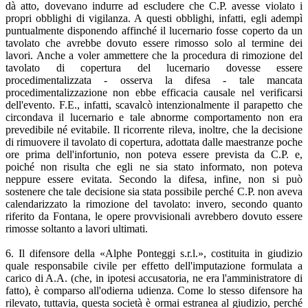
dà atto, dovevano indurre ad escludere che C.P. avesse violato i
propri obblighi di vigilanza. A questi obblighi, infatti, egli adempì
puntualmente disponendo affinché il lucernario fosse coperto da un
tavolato che avrebbe dovuto essere rimosso solo al termine dei
lavori. Anche a voler ammettere che la procedura di rimozione del
tavolato di copertura del lucernario dovesse essere
procedimentalizzata - osserva la difesa - tale mancata
procedimentalizzazione non ebbe efficacia causale nel verificarsi
dell'evento. F.E., infatti, scavalcò intenzionalmente il parapetto che
circondava il lucernario e tale abnorme comportamento non era
prevedibile né evitabile. Il ricorrente rileva, inoltre, che la decisione
di rimuovere il tavolato di copertura, adottata dalle maestranze poche
ore prima dell'infortunio, non poteva essere prevista da C.P. e,
poiché non risulta che egli ne sia stato informato, non poteva
neppure essere evitata. Secondo la difesa, infine, non si può
sostenere che tale decisione sia stata possibile perché C.P. non aveva
calendarizzato la rimozione del tavolato: invero, secondo quanto
riferito da Fontana, le opere provvisionali avrebbero dovuto essere
rimosse soltanto a lavori ultimati.
6. Il difensore della «Alphe Ponteggi s.r.l.», costituita in giudizio
quale responsabile civile per effetto dell'imputazione formulata a
carico di A.A. (che, in ipotesi accusatoria, ne era l'amministratore di
fatto), è comparso all'odierna udienza. Come lo stesso difensore ha
rilevato, tuttavia, questa società è ormai estranea al giudizio, perché