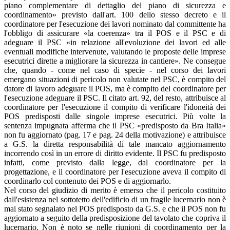
piano complementare di dettaglio del piano di sicurezza e
coordinamento» previsto dall'art. 100 dello stesso decreto e il
coordinatore per l'esecuzione dei lavori nominato dal committente ha
l'obbligo di assicurare «la coerenza» tra il POS e il PSC e di
adeguare il PSC «in relazione all'evoluzione dei lavori ed alle
eventuali modifiche intervenute, valutando le proposte delle imprese
esecutrici dirette a migliorare la sicurezza in cantiere». Ne consegue
che, quando - come nel caso di specie - nel corso dei lavori
emergano situazioni di pericolo non valutate nel PSC, è compito del
datore di lavoro adeguare il POS, ma è compito del coordinatore per
l'esecuzione adeguare il PSC. Il citato art. 92, del resto, attribuisce al
coordinatore per l'esecuzione il compito di verificare l'idoneità dei
POS predisposti dalle singole imprese esecutrici. Più volte la
sentenza impugnata afferma che il PSC «predisposto da Bra Italia»
non fu aggiornato (pag. 17 e pag. 24 della motivazione) e attribuisce
a G.S. la diretta responsabilità di tale mancato aggiornamento
incorrendo così in un errore di diritto evidente. Il PSC fu predisposto
infatti, come previsto dalla legge, dal coordinatore per la
progettazione, e il coordinatore per l'esecuzione aveva il compito di
coordinarlo col contenuto dei POS e di aggiornarlo.
Nel corso del giudizio di merito è emerso che il pericolo costituito
dall'esistenza nel sottotetto dell'edificio di un fragile lucernario non è
mai stato segnalato nel POS predisposto da G.S. e che il POS non fu
aggiornato a seguito della predisposizione del tavolato che copriva il
lucernario. Non è noto se nelle riunioni di coordinamento per la