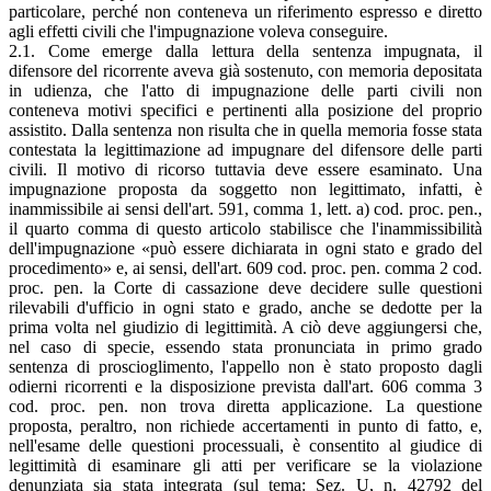
particolare, perché non conteneva un riferimento espresso e diretto
agli effetti civili che l'impugnazione voleva conseguire.
2.1. Come emerge dalla lettura della sentenza impugnata, il
difensore del ricorrente aveva già sostenuto, con memoria depositata
in udienza, che l'atto di impugnazione delle parti civili non
conteneva motivi specifici e pertinenti alla posizione del proprio
assistito. Dalla sentenza non risulta che in quella memoria fosse stata
contestata la legittimazione ad impugnare del difensore delle parti
civili. Il motivo di ricorso tuttavia deve essere esaminato. Una
impugnazione proposta da soggetto non legittimato, infatti, è
inammissibile ai sensi dell'art. 591, comma 1, lett. a) cod. proc. pen.,
il quarto comma di questo articolo stabilisce che l'inammissibilità
dell'impugnazione «può essere dichiarata in ogni stato e grado del
procedimento» e, ai sensi, dell'art. 609 cod. proc. pen. comma 2 cod.
proc. pen. la Corte di cassazione deve decidere sulle questioni
rilevabili d'ufficio in ogni stato e grado, anche se dedotte per la
prima volta nel giudizio di legittimità. A ciò deve aggiungersi che,
nel caso di specie, essendo stata pronunciata in primo grado
sentenza di proscioglimento, l'appello non è stato proposto dagli
odierni ricorrenti e la disposizione prevista dall'art. 606 comma 3
cod. proc. pen. non trova diretta applicazione. La questione
proposta, peraltro, non richiede accertamenti in punto di fatto, e,
nell'esame delle questioni processuali, è consentito al giudice di
legittimità di esaminare gli atti per verificare se la violazione
denunziata sia stata integrata (sul tema: Sez. U, n. 42792 del