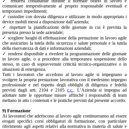
✓ rendersi contattabile durante il normale orario di lavoro e
comunicare tempestivamente al proprio responsabile eventuali e
temporanei impedimenti;
✓ custodire con dovuta diligenza e utilizzare in modo appropriato i
device mobili messi a disposizione dall’azienda;
✓ rispettare la pianificazione delle giornate in cui è prevista la
presenza presso la sede aziendale;
✓ scegliere luoghi di effettuazione della prestazione in lavoro agile
che assicurino la tutela della sicurezza e salute personale e la tutela
della riservatezza di dati e informazioni aziendali;
✓ rendersi disponibile a rivedere la programmazione delle giornate
in lavoro agile, o a procedere alla temporanea sospensione dello
stesso, in caso di sopravvenute criticità tecnico-organizzative o in
situazioni di emergenza.
Tutti i lavoratori che accedono al lavoro agile si impegnano a
svolgere la propria prestazione lavorativa con il medesimo impegno
professionale e nel rispetto degli obblighi di diligenza e fedeltà
previsti dagli artt. 2104 e 2105
c.c.
. L’Azienda si impegna ad
adottare tutte le opportune misure affinchè i responsabili di team
mettano in atto i contenuti e le pratiche previsti dal presente accordo.
9) Formazione
Ai lavoratori che aderiscono al lavoro agile continueranno ad essere
erogati specifici corsi obbligatori di formazione, con particolare
riferimento agli aspetti relativi alla normativa in materia di salute e