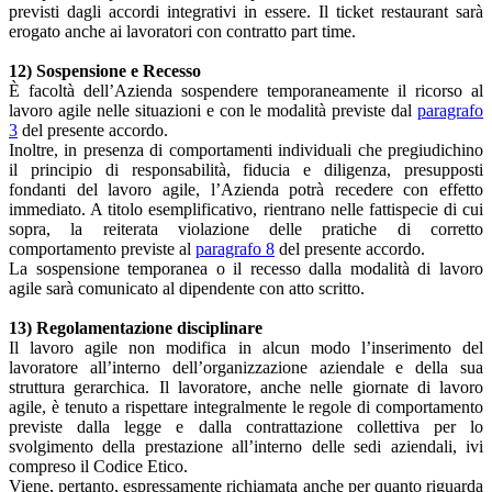
previsti dagli accordi integrativi in essere. Il ticket restaurant sarà
erogato anche ai lavoratori con contratto part time.
12) Sospensione e Recesso
È facoltà dell’Azienda sospendere temporaneamente il ricorso al
lavoro agile nelle situazioni e con le modalità previste dal
paragrafo
3
del presente accordo.
Inoltre, in presenza di comportamenti individuali che pregiudichino
il principio di responsabilità, fiducia e diligenza, presupposti
fondanti del lavoro agile, l’Azienda potrà recedere con effetto
immediato. A titolo esemplificativo, rientrano nelle fattispecie di cui
sopra, la reiterata violazione delle pratiche di corretto
comportamento previste al
paragrafo 8
del presente accordo.
La sospensione temporanea o il recesso dalla modalità di lavoro
agile sarà comunicato al dipendente con atto scritto.
13) Regolamentazione disciplinare
Il lavoro agile non modifica in alcun modo l’inserimento del
lavoratore all’interno dell’organizzazione aziendale e della sua
struttura gerarchica. Il lavoratore, anche nelle giornate di lavoro
agile, è tenuto a rispettare integralmente le regole di comportamento
previste dalla legge e dalla contrattazione collettiva per lo
svolgimento della prestazione all’interno delle sedi aziendali, ivi
compreso il Codice Etico.
Viene, pertanto, espressamente richiamata anche per quanto riguarda