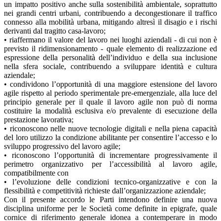
un impatto positivo anche sulla sostenibilità ambientale, soprattutto
nei grandi centri urbani, contribuendo a decongestionare il traffico
connesso alla mobilità urbana, mitigando altresì il disagio e i rischi
derivanti dal tragitto casa-lavoro;
• riaffermano il valore del lavoro nei luoghi aziendali - di cui non è
previsto il ridimensionamento - quale elemento di realizzazione ed
espressione della personalità dell’individuo e della sua inclusione
nella sfera sociale, contribuendo a sviluppare identità e cultura
aziendale;
• condividono l’opportunità di una maggiore estensione del lavoro
agile rispetto al periodo sperimentale pre-emergenziale, alla luce del
principio generale per il quale il lavoro agile non può di norma
costituire la modalità esclusiva e/o prevalente di esecuzione della
prestazione lavorativa;
• riconoscono nelle nuove tecnologie digitali e nella piena capacità
del loro utilizzo la condizione abilitante per consentire l’accesso e lo
sviluppo progressivo del lavoro agile;
• riconoscono l’opportunità di incrementare progressivamente il
perimetro organizzativo per l’accessibilità al lavoro agile,
compatibilmente con
• l’evoluzione delle condizioni tecnico-organizzative e con la
flessibilità e competitività richieste dall’organizzazione aziendale;
Con il presente accordo le Parti intendono definire una nuova
disciplina uniforme per le Società come definite in epigrafe, quale
cornice di riferimento generale idonea a contemperare in modo