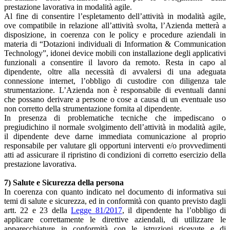
prestazione lavorativa in modalità agile.
Al fine di consentire l’espletamento dell’attività in modalità agile,
ove compatibile in relazione all’attività svolta, l’Azienda metterà a
disposizione, in coerenza con le policy e procedure aziendali in
materia di “Dotazioni individuali di Information & Communication
Technology”, idonei device mobili con installazione degli applicativi
funzionali a consentire il lavoro da remoto. Resta in capo al
dipendente, oltre alla necessità di avvalersi di una adeguata
connessione internet, l’obbligo di custodire con diligenza tale
strumentazione. L’Azienda non è responsabile di eventuali danni
che possano derivare a persone o cose a causa di un eventuale uso
non corretto della strumentazione fornita al dipendente.
In presenza di problematiche tecniche che impediscano o
pregiudichino il normale svolgimento dell’attività in modalità agile,
il dipendente deve darne immediata comunicazione al proprio
responsabile per valutare gli opportuni interventi e/o provvedimenti
atti ad assicurare il ripristino di condizioni di corretto esercizio della
prestazione lavorativa.
7) Salute e Sicurezza della persona
In coerenza con quanto indicato nel documento di informativa sui
temi di salute e sicurezza, ed in conformità con quanto previsto dagli
artt. 22 e 23 della
Legge 81/2017
, il dipendente ha l’obbligo di
applicare correttamente le direttive aziendali, di utilizzare le
apparecchiature in conformità con le istruzioni ricevute e di