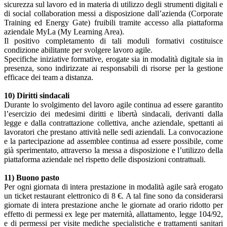
sicurezza sul lavoro ed in materia di utilizzo degli strumenti digitali e
di social collaboration messi a disposizione dall’azienda (Corporate
Training ed Energy Gate) fruibili tramite accesso alla piattaforma
aziendale MyLa (My Learning Area).
Il positivo completamento di tali moduli formativi costituisce
condizione abilitante per svolgere lavoro agile.
Specifiche iniziative formative, erogate sia in modalità digitale sia in
presenza, sono indirizzate ai responsabili di risorse per la gestione
efficace dei team a distanza.
10) Diritti sindacali
Durante lo svolgimento del lavoro agile continua ad essere garantito
l’esercizio dei medesimi diritti e libertà sindacali, derivanti dalla
legge e dalla contrattazione collettiva, anche aziendale, spettanti ai
lavoratori che prestano attività nelle sedi aziendali. La convocazione
e la partecipazione ad assemblee continua ad essere possibile, come
già sperimentato, attraverso la messa a disposizione e l’utilizzo della
piattaforma aziendale nel rispetto delle disposizioni contrattuali.
11) Buono pasto
Per ogni giornata di intera prestazione in modalità agile sarà erogato
un ticket restaurant elettronico di 8 €. A tal fine sono da considerarsi
giornate di intera prestazione anche le giornate ad orario ridotto per
effetto di permessi ex lege per maternità, allattamento, legge 104/92,
e di permessi per visite mediche specialistiche e trattamenti sanitari