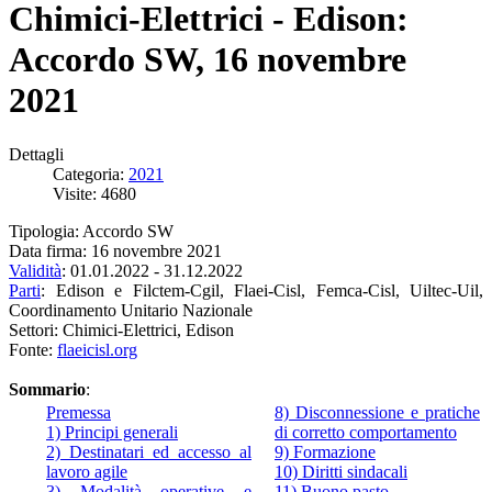
Chimici-Elettrici - Edison:
Accordo SW, 16 novembre
2021
Dettagli
Categoria:
2021
Visite: 4680
Tipologia: Accordo SW
Data firma: 16 novembre 2021
Validità
: 01.01.2022 - 31.12.2022
Parti
: Edison e Filctem-Cgil, Flaei-Cisl, Femca-Cisl, Uiltec-Uil,
Coordinamento Unitario Nazionale
Settori: Chimici-Elettrici, Edison
Fonte:
flaeicisl.org
Sommario
:
Premessa
8) Disconnessione e pratiche
1) Principi generali
di corretto comportamento
2) Destinatari ed accesso al
9) Formazione
lavoro agile
10) Diritti sindacali
3) Modalità operative e
11) Buono pasto