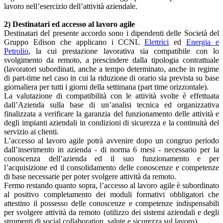
lavoro nell’esercizio dell’attività aziendale.
2) Destinatari ed accesso al lavoro agile
Destinatari del presente accordo sono i dipendenti delle Società del
Gruppo Edison che applicano i CCNL
Elettrici
ed
Energia e
Petrolio
, la cui prestazione lavorativa sia compatibile con lo
svolgimento da remoto, a prescindere dalla tipologia contrattuale
(lavoratori subordinati, anche a tempo determinato, anche in regime
di part-time nel caso in cui la riduzione di orario sia prevista su base
giornaliera per tutti i giorni della settimana (part time orizzontale).
La valutazione di compatibilità con le attività svolte è effettuata
dall’Azienda sulla base di un’analisi tecnica ed organizzativa
finalizzata a verificare la garanzia del funzionamento delle attività e
degli impianti aziendali in condizioni di sicurezza e la continuità del
servizio ai clienti.
L’accesso al lavoro agile potrà avvenire dopo un congruo periodo
dall’inserimento in azienda - di norma 6 mesi - necessario per la
conoscenza dell’azienda ed il suo funzionamento e per
l’acquisizione ed il consolidamento delle conoscenze e competenze
di base necessarie per poter svolgere attività da remoto.
Fermo restando quanto sopra, l’accesso al lavoro agile è subordinato
al positivo completamento dei moduli formativi obbligatori che
attestino il possesso delle conoscenze e competenze indispensabili
per svolgere attività da remoto (utilizzo dei sistemi aziendali e degli
strumenti di social collaboration, salute e sicurezza sul lavoro).