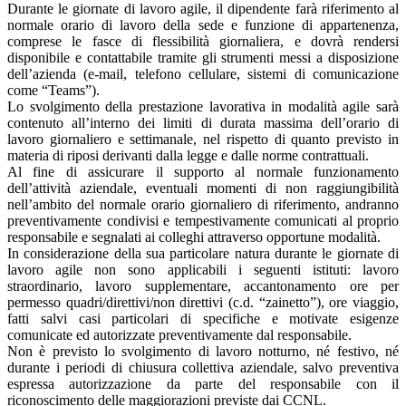
Durante le giornate di lavoro agile, il dipendente farà riferimento al
normale orario di lavoro della sede e funzione di appartenenza,
comprese le fasce di flessibilità giornaliera, e dovrà rendersi
disponibile e contattabile tramite gli strumenti messi a disposizione
dell’azienda (e-mail, telefono cellulare, sistemi di comunicazione
come “Teams”).
Lo svolgimento della prestazione lavorativa in modalità agile sarà
contenuto all’interno dei limiti di durata massima dell’orario di
lavoro giornaliero e settimanale, nel rispetto di quanto previsto in
materia di riposi derivanti dalla legge e dalle norme contrattuali.
Al fine di assicurare il supporto al normale funzionamento
dell’attività aziendale, eventuali momenti di non raggiungibilità
nell’ambito del normale orario giornaliero di riferimento, andranno
preventivamente condivisi e tempestivamente comunicati al proprio
responsabile e segnalati ai colleghi attraverso opportune modalità.
In considerazione della sua particolare natura durante le giornate di
lavoro agile non sono applicabili i seguenti istituti: lavoro
straordinario, lavoro supplementare, accantonamento ore per
permesso quadri/direttivi/non direttivi (c.d. “zainetto”), ore viaggio,
fatti salvi casi particolari di specifiche e motivate esigenze
comunicate ed autorizzate preventivamente dal responsabile.
Non è previsto lo svolgimento di lavoro notturno, né festivo, né
durante i periodi di chiusura collettiva aziendale, salvo preventiva
espressa autorizzazione da parte del responsabile con il
riconoscimento delle maggiorazioni previste dai CCNL.