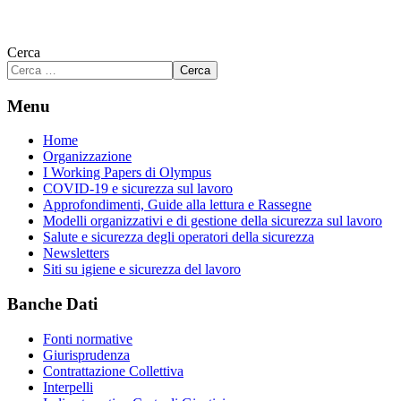
Cerca
Cerca
Menu
Home
Organizzazione
I Working Papers di Olympus
COVID-19 e sicurezza sul lavoro
Approfondimenti, Guide alla lettura e Rassegne
Modelli organizzativi e di gestione della sicurezza sul lavoro
Salute e sicurezza degli operatori della sicurezza
Newsletters
Siti su igiene e sicurezza del lavoro
Banche Dati
Fonti normative
Giurisprudenza
Contrattazione Collettiva
Interpelli