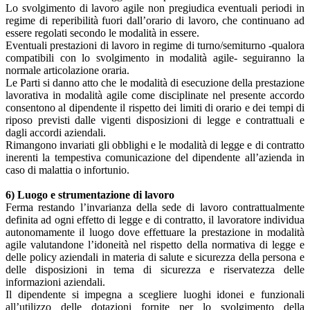
Lo svolgimento di lavoro agile non pregiudica eventuali periodi in
regime di reperibilità fuori dall’orario di lavoro, che continuano ad
essere regolati secondo le modalità in essere.
Eventuali prestazioni di lavoro in regime di turno/semiturno -qualora
compatibili con lo svolgimento in modalità agile- seguiranno la
normale articolazione oraria.
Le Parti si danno atto che le modalità di esecuzione della prestazione
lavorativa in modalità agile come disciplinate nel presente accordo
consentono al dipendente il rispetto dei limiti di orario e dei tempi di
riposo previsti dalle vigenti disposizioni di legge e contrattuali e
dagli accordi aziendali.
Rimangono invariati gli obblighi e le modalità di legge e di contratto
inerenti la tempestiva comunicazione del dipendente all’azienda in
caso di malattia o infortunio.
6) Luogo e strumentazione di lavoro
Ferma restando l’invarianza della sede di lavoro contrattualmente
definita ad ogni effetto di legge e di contratto, il lavoratore individua
autonomamente il luogo dove effettuare la prestazione in modalità
agile valutandone l’idoneità nel rispetto della normativa di legge e
delle policy aziendali in materia di salute e sicurezza della persona e
delle disposizioni in tema di sicurezza e riservatezza delle
informazioni aziendali.
Il dipendente si impegna a scegliere luoghi idonei e funzionali
all’utilizzo delle dotazioni fornite per lo svolgimento della