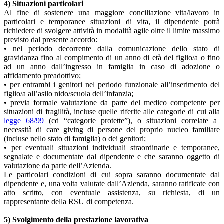
4) Situazioni particolari
Al fine di sostenere una maggiore conciliazione vita/lavoro in
particolari e temporanee situazioni di vita, il dipendente potrà
richiedere di svolgere attività in modalità agile oltre il limite massimo
previsto dal presente accordo:
• nel periodo decorrente dalla comunicazione dello stato di
gravidanza fino al compimento di un anno di età del figlio/a o fino
ad un anno dall’ingresso in famiglia in caso di adozione o
affidamento preadottivo;
• per entrambi i genitori nel periodo funzionale all’inserimento del
figlio/a all’asilo nido/scuola dell’infanzia;
• previa formale valutazione da parte del medico competente per
situazioni di fragilità, incluse quelle riferite alle categorie di cui alla
legge 68/99
(cd “categorie protette”), o situazioni correlate a
necessità di care giving di persone del proprio nucleo familiare
(incluse nello stato di famiglia) o dei genitori;
• per eventuali situazioni individuali straordinarie e temporanee,
segnalate e documentate dal dipendente e che saranno oggetto di
valutazione da parte dell’Azienda.
Le particolari condizioni di cui sopra saranno documentate dal
dipendente e, una volta valutate dall’Azienda, saranno ratificate con
atto scritto, con eventuale assistenza, su richiesta, di un
rappresentante della RSU di competenza.
5) Svolgimento della prestazione lavorativa