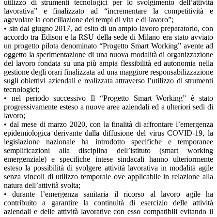
utilizzo di strumenti tecnologici per lo svolgimento dell’attività
lavorativa” e finalizzato ad “incrementare la competitività e
agevolare la conciliazione dei tempi di vita e di lavoro”;
• sin dal giugno 2017, ad esito di un ampio lavoro preparatorio, con
accordo tra Edison e la RSU della sede di Milano era stato avviato
un progetto pilota denominato “Progetto Smart Working” avente ad
oggetto la sperimentazione di una nuova modalità di organizzazione
del lavoro fondata su una più ampia flessibilità ed autonomia nella
gestione degli orari finalizzata ad una maggiore responsabilizzazione
sugli obiettivi aziendali e realizzata attraverso l’utilizzo di strumenti
tecnologici;
• nel periodo successivo Il “Progetto Smart Working” è stato
progressivamente esteso a nuove aree aziendali ed a ulteriori sedi di
lavoro;
• dal mese di marzo 2020, con la finalità di affrontare l’emergenza
epidemiologica derivante dalla diffusione del virus COVID-19, la
legislazione nazionale ha introdotto specifiche e temporanee
semplificazioni alla disciplina dell’istituto (smart working
emergenziale) e specifiche intese sindacali hanno ulteriormente
esteso la possibilità di svolgere attività lavorativa in modalità agile
senza vincoli di utilizzo temporale ove applicabile in relazione alla
natura dell’attività svolta;
• durante l’emergenza sanitaria il ricorso al lavoro agile ha
contribuito a garantire la continuità di esercizio delle attività
aziendali e delle attività lavorative con esso compatibili evitando il