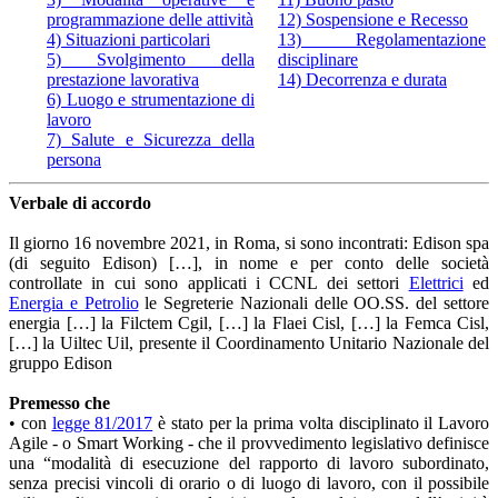
programmazione delle attività
12) Sospensione e Recesso
4) Situazioni particolari
13) Regolamentazione
5) Svolgimento della
disciplinare
prestazione lavorativa
14) Decorrenza e durata
6) Luogo e strumentazione di
lavoro
7) Salute e Sicurezza della
persona
Verbale di accordo
Il giorno 16 novembre 2021, in Roma, si sono incontrati: Edison spa
(di seguito Edison) […], in nome e per conto delle società
controllate in cui sono applicati i CCNL dei settori
Elettrici
ed
Energia e Petrolio
le Segreterie Nazionali delle OO.SS. del settore
energia […] la Filctem Cgil, […] la Flaei Cisl, […] la Femca Cisl,
[…] la Uiltec Uil, presente il Coordinamento Unitario Nazionale del
gruppo Edison
Premesso che
• con
legge 81/2017
è stato per la prima volta disciplinato il Lavoro
Agile - o Smart Working - che il provvedimento legislativo definisce
una “modalità di esecuzione del rapporto di lavoro subordinato,
senza precisi vincoli di orario o di luogo di lavoro, con il possibile