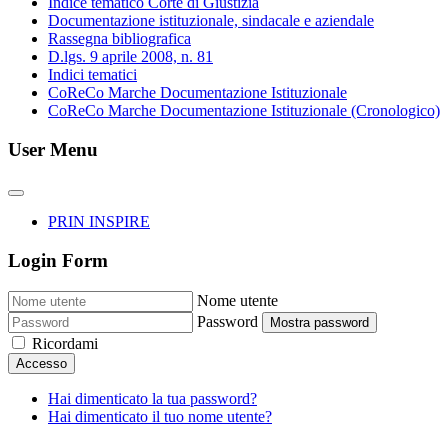
Indice tematico Corte di Giustizia
Documentazione istituzionale, sindacale e aziendale
Rassegna bibliografica
D.lgs. 9 aprile 2008, n. 81
Indici tematici
CoReCo Marche Documentazione Istituzionale
CoReCo Marche Documentazione Istituzionale (Cronologico)
User Menu
PRIN INSPIRE
Login Form
Nome utente
Password
Mostra password
Ricordami
Accesso
Hai dimenticato la tua password?
Hai dimenticato il tuo nome utente?