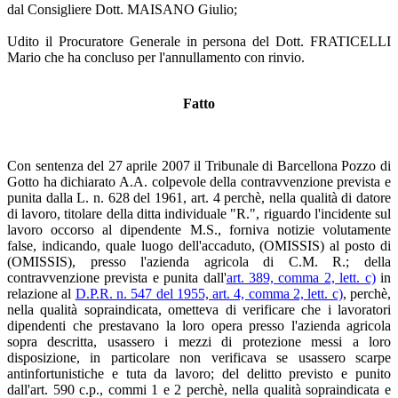
dal Consigliere Dott. MAISANO Giulio;
Udito il Procuratore Generale in persona del Dott. FRATICELLI
Mario che ha concluso per l'annullamento con rinvio.
Fatto
Con sentenza del 27 aprile 2007 il Tribunale di Barcellona Pozzo di
Gotto ha dichiarato A.A. colpevole della contravvenzione prevista e
punita dalla L. n. 628 del 1961, art. 4 perchè, nella qualità di datore
di lavoro, titolare della ditta individuale "R.", riguardo l'incidente sul
lavoro occorso al dipendente M.S., forniva notizie volutamente
false, indicando, quale luogo dell'accaduto, (OMISSIS) al posto di
(OMISSIS), presso l'azienda agricola di C.M. R.; della
contravvenzione prevista e punita dall'
art. 389, comma 2, lett. c)
in
relazione al
D.P.R. n. 547 del 1955, art. 4, comma 2, lett. c)
, perchè,
nella qualità sopraindicata, ometteva di verificare che i lavoratori
dipendenti che prestavano la loro opera presso l'azienda agricola
sopra descritta, usassero i mezzi di protezione messi a loro
disposizione, in particolare non verificava se usassero scarpe
antinfortunistiche e tuta da lavoro; del delitto previsto e punito
dall'art. 590 c.p., commi 1 e 2 perchè, nella qualità sopraindicata e