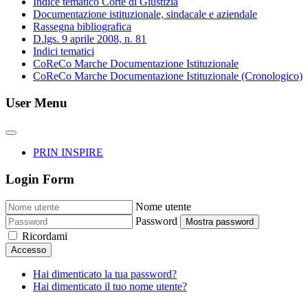
Indice tematico Corte di Giustizia
Documentazione istituzionale, sindacale e aziendale
Rassegna bibliografica
D.lgs. 9 aprile 2008, n. 81
Indici tematici
CoReCo Marche Documentazione Istituzionale
CoReCo Marche Documentazione Istituzionale (Cronologico)
User Menu
PRIN INSPIRE
Login Form
Nome utente
Password
Mostra password
Ricordami
Accesso
Hai dimenticato la tua password?
Hai dimenticato il tuo nome utente?