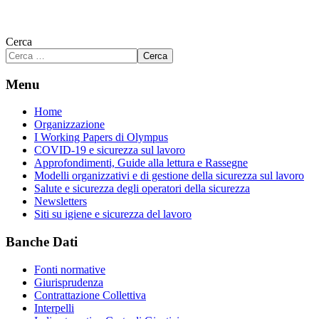
Cerca
Cerca
Menu
Home
Organizzazione
I Working Papers di Olympus
COVID-19 e sicurezza sul lavoro
Approfondimenti, Guide alla lettura e Rassegne
Modelli organizzativi e di gestione della sicurezza sul lavoro
Salute e sicurezza degli operatori della sicurezza
Newsletters
Siti su igiene e sicurezza del lavoro
Banche Dati
Fonti normative
Giurisprudenza
Contrattazione Collettiva
Interpelli