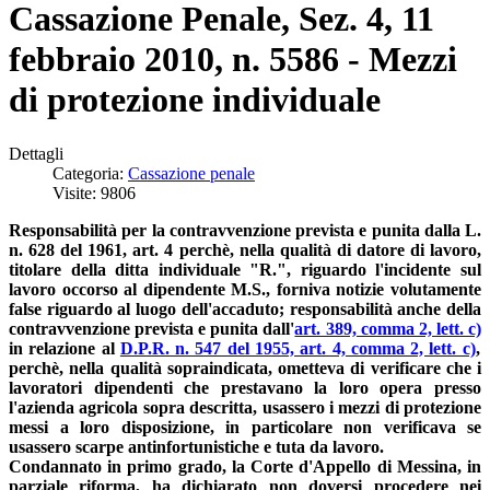
Cassazione Penale, Sez. 4, 11
febbraio 2010, n. 5586 - Mezzi
di protezione individuale
Dettagli
Categoria:
Cassazione penale
Visite: 9806
Responsabilità per la contravvenzione prevista e punita dalla L.
n. 628 del 1961, art. 4 perchè, nella qualità di datore di lavoro,
titolare della ditta individuale "R.", riguardo l'incidente sul
lavoro occorso al dipendente M.S., forniva notizie volutamente
false riguardo al luogo dell'accaduto; responsabilità anche della
contravvenzione prevista e punita dall'
art. 389, comma 2, lett. c)
in relazione al
D.P.R. n. 547 del 1955, art. 4, comma 2, lett. c)
,
perchè, nella qualità sopraindicata, ometteva di verificare che i
lavoratori dipendenti che prestavano la loro opera presso
l'azienda agricola sopra descritta, usassero i mezzi di protezione
messi a loro disposizione, in particolare non verificava se
usassero scarpe antinfortunistiche e tuta da lavoro.
Condannato in primo grado, la Corte d'Appello di Messina, in
parziale riforma, ha dichiarato non doversi procedere nei