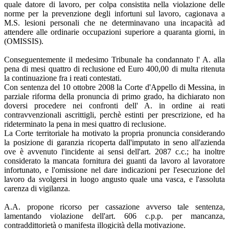
quale datore di lavoro, per colpa consistita nella violazione delle
norme per la prevenzione degli infortuni sul lavoro, cagionava a
M.S. lesioni personali che ne determinavano una incapacità ad
attendere alle ordinarie occupazioni superiore a quaranta giorni, in
(OMISSIS).
Conseguentemente il medesimo Tribunale ha condannato l' A. alla
pena di mesi quattro di reclusione ed Euro 400,00 di multa ritenuta
la continuazione fra i reati contestati.
Con sentenza del 10 ottobre 2008 la Corte d'Appello di Messina, in
parziale riforma della pronuncia di primo grado, ha dichiarato non
doversi procedere nei confronti dell' A. in ordine ai reati
contravvenzionali ascrittigli, perchè estinti per prescrizione, ed ha
rideterminato la pena in mesi quattro di reclusione.
La Corte territoriale ha motivato la propria pronuncia considerando
la posizione di garanzia ricoperta dall'imputato in seno all'azienda
ove è avvenuto l'incidente ai sensi dell'art. 2087 c.c.; ha inoltre
considerato la mancata fornitura dei guanti da lavoro al lavoratore
infortunato, e l'omissione nel dare indicazioni per l'esecuzione del
lavoro da svolgersi in luogo angusto quale una vasca, e l'assoluta
carenza di vigilanza.
A.A. propone ricorso per cassazione avverso tale sentenza,
lamentando violazione dell'art. 606 c.p.p. per mancanza,
contraddittorietà o manifesta illogicità della motivazione.