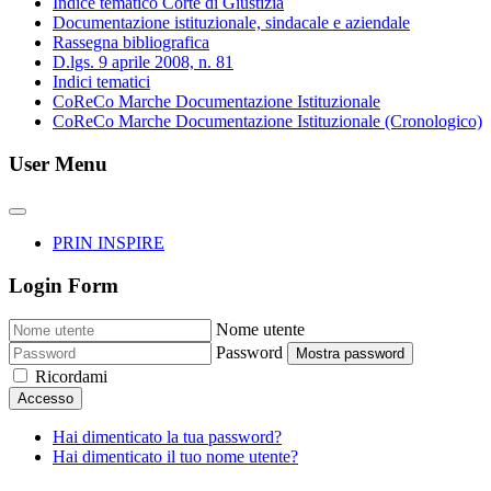
Indice tematico Corte di Giustizia
Documentazione istituzionale, sindacale e aziendale
Rassegna bibliografica
D.lgs. 9 aprile 2008, n. 81
Indici tematici
CoReCo Marche Documentazione Istituzionale
CoReCo Marche Documentazione Istituzionale (Cronologico)
User Menu
PRIN INSPIRE
Login Form
Nome utente
Password
Mostra password
Ricordami
Accesso
Hai dimenticato la tua password?
Hai dimenticato il tuo nome utente?