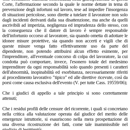
Corte, l'affermazione secondo la quale le norme dettate in tema di
prevenzione degli infortuni sul lavoro, tese ad impedire l'insorgenza
di situazioni pericolose, sono dirette a tutelare il lavoratore non solo
dagli incidenti derivanti dalla sua disattenzione, ma anche da quelli
ascrivibili ad imperizia, negligenza ed imprudenza dello stesso, con
la conseguenza che il datore di lavoro è sempre responsabile
dell'infortunio occorso al lavoratore, sia quando ometta di adottare le
idonee misure protettive, sia quando non accerti e vigili che di
queste misure venga fatto effettivamente uso da parte del
dipendente, non potendo attribuirsi alcun effetto esimente, per
l'imprenditore, all'eventuale concorso di colpa del lavoratore, la cui
condotta può comportare, invece, l'esonero totale del medesimo
imprenditore da ogni responsabilità solo quando presenti i caratteri
dell'abnormità, inopinabilità ed esorbitanza, necessariamente riferiti
al procedimento lavorativo "tipico" ed alle direttive ricevute, così da
porsi come causa esclusiva dell'evento (V. per tutte Cass. 19559/06);
Che i giudici di appello a tale principio si sono correttamente
attenuti;
Che i residui profili delle censure del ricorrente, i quali si concretano
nella critica alla valutazione operata dal giudice del merito delle
emergenze istruttorie, si esauriscono nella mera prospettazione di
una diversa ricostruzione dei fatti, come tale inammissibile nel
giudizio di legittimità;