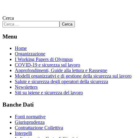
Cerca
Cerca
Menu
Home
Organizzazione
I Working Papers di Olympus
COVID-19 e sicurezza sul lavoro
Approfondimenti, Guide alla lettura e Rassegne
Modelli organizzativi e di gestione della sicurezza sul lavoro
Salute e sicurezza degli operatori della sicurezza
Newsletters
Siti su igiene e sicurezza del lavoro
Banche Dati
Fonti normative
Giurisprudenza
Contrattazione Collettiva
Interpelli