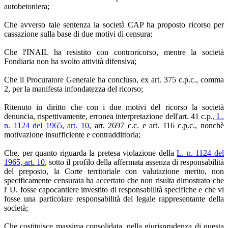
autobetoniera;
Che avverso tale sentenza la società CAP ha proposto ricorso per
cassazione sulla base di due motivi di censura;
Che l'INAIL ha resistito con controricorso, mentre la società
Fondiaria non ha svolto attività difensiva;
Che il Procuratore Generale ha concluso, ex art. 375 c.p.c., comma
2, per la manifesta infondatezza del ricorso;
Ritenuto in diritto che con i due motivi del ricorso la società
denuncia, rispettivamente, erronea interpretazione dell'art. 41 c.p.,
L.
n. 1124 del 1965, art. 10
, art. 2697 c.c. e art. 116 c.p.c., nonchè
motivazione insufficiente e contraddittoria;
Che, per quanto riguarda la pretesa violazione della
L. n. 1124 del
1965, art. 10
, sotto il profilo della affermata assenza di responsabilità
del preposto, la Corte territoriale con valutazione merito, non
specificamente censurata ha accertato che non risulta dimostrato che
l' U. fosse capocantiere investito di responsabilità specifiche e che vi
fosse una particolare responsabilità del legale rappresentante della
società;
Che costituisce massima consolidata, nella giurisprudenza di questa