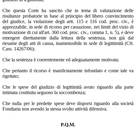
Che questa Corte ha sancito che in tema di valutazione delle
risultanze probatorie in base al principio del libero convincimento
del giudice, la violazione degli artt. 115 e 116 cod. proc. civ., è
apprezzabile, in sede di ricorso per cassazione, nei limiti del vizio di
motivazione di cui all'art. 360 cod. proc. civ., comma 1, n. 5), e deve
emergere direttamente dalla lettura della sentenza, non già dal
riesame degli atti di causa, inammissibile in sede di legittimità (Cfr.
Cass. 14267/06);
Che la sentenza è coerentemente ed adeguatamente motivata;
Che pertanto il ricorso è manifestamente infondato e come tale va
rigettato;
Che le spese del giudizio di legittimità avuto riguardo alla parte
intimata costituita seguono la soccombenza;
Che nulla per le predette spese deve disporsi riguardo alla società
Fondiaria non avendo la stessa svolto attività difensiva.
P.Q.M.