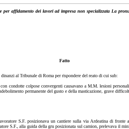
 per affidamento dei lavori ad impresa non specializzata La pronu
Fatto
o dinanzi al Tribunale di Roma per rispondere del reato di cui sub:
o, con condotte colpose convergenti causavano a M.M. lesioni personal
indebolimento permanente del gusto e della masticazione, grave difficolt
voratore S.F. posizionava un cantiere sulla via Ardeatina di fronte a
tore S.F., alla guida della gru posizionata sul camion, prelevava il mini