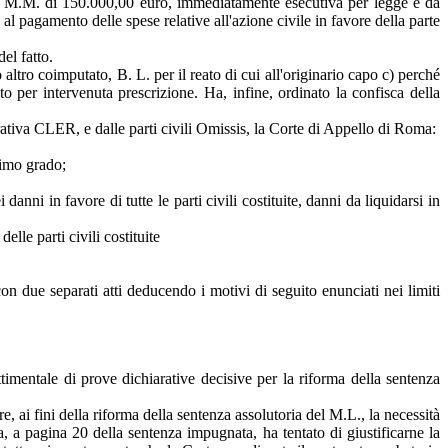
le M.M. di 150.000,00 euro, immediatamente esecutiva per legge e da
al pagamento delle spese relative all'azione civile in favore della parte
del fatto.
altro coimputato, B. L. per il reato di cui all'originario capo c) perché
o per intervenuta prescrizione. Ha, infine, ordinato la confisca della
rativa CLER, e dalle parti civili Omissis, la Corte di Appello di Roma:
rimo grado;
ni in favore di tutte le parti civili costituite, danni da liquidarsi in
lle parti civili costituite
due separati atti deducendo i motivi di seguito enunciati nei limiti
timentale di prove dichiarative decisive per la riforma della sentenza
re, ai fini della riforma della sentenza assolutoria del M.L., la necessità
ia, a pagina 20 della sentenza impugnata, ha tentato di giustificarne la