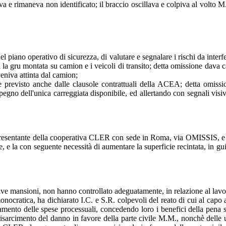
va e rimaneva non identificato; il braccio oscillava e colpiva al volto M
l piano operativo di sicurezza, di valutare e segnalare i rischi da interfe
 fra la gru montata su camion e i veicoli di transito; detta omissione dav
veniva attinta dal camion;
revisto anche dalle clausole contrattuali della ACEA; detta omission
gno dell'unica carreggiata disponibile, ed allertando con segnali visivi
ppresentante della cooperativa CLER con sede in Roma, via OMISSIS, e 
lare, e la con­ seguente necessità di aumentare la superficie recintata, in 
tive mansioni, non hanno controllato adeguatamente, in relazione al lav
ratica, ha dichiarato I.C. e S.R. colpevoli del reato di cui al capo a)
gamento delle spese processuali, concedendo loro i benefici della pena 
sarcimento del danno in favore della parte civile M.M., nonchè delle ul