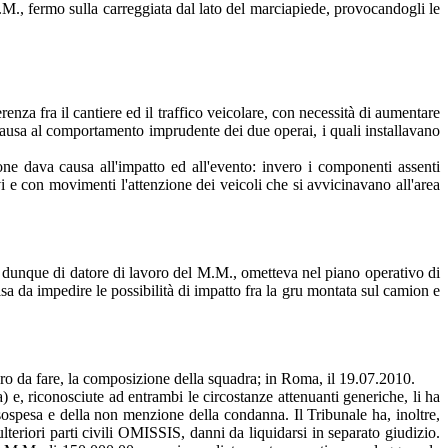
.M., fermo sulla carreggiata dal lato del marciapiede, provocandogli le
renza fra il cantiere ed il traffico veicolare, con necessità di aumentare
a causa al comportamento imprudente dei due operai, i quali installavano
e dava causa all'impatto ed all'evento: invero i componenti assenti
 e con movimenti l'attenzione dei veicoli che si avvicinavano all'area
dunque di datore di lavoro del M.M., ometteva nel piano operativo di
guisa da impedire le possibilità di impatto fra la gru montata sul camion e
oro da fare, la composizione della squadra; in Roma, il 19.07.2010.
 e, riconosciute ad entrambi le circostanze attenuanti generiche, li ha
sospesa e della non menzione della condanna. Il Tribunale ha, inoltre,
teriori parti civili OMISSIS, danni da liquidarsi in separato giudizio.