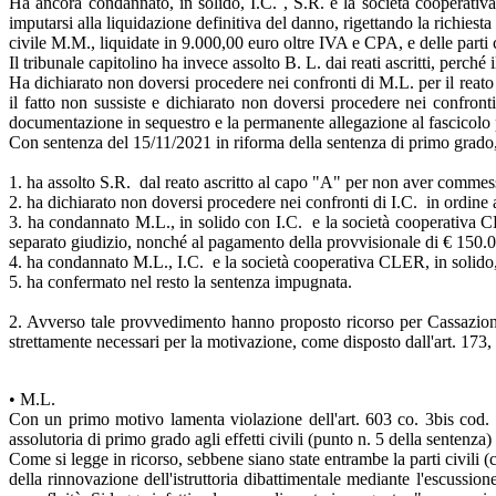
Ha ancora condannato, in solido, I.C. , S.R. e la società cooperat
imputarsi alla liquidazione definitiva del danno, rigettando la richiest
civile M.M., liquidate in 9.000,00 euro oltre IVA e CPA, e delle part
Il tribunale capitolino ha invece assolto B. L. dai reati ascritti, perché 
Ha dichiarato non doversi procedere nei confronti di M.L. per il reato d
il fatto non sussiste e dichiarato non doversi procedere nei confront
documentazione in sequestro e la permanente allegazione al fascicolo 
Con sentenza del 15/11/2021 in riforma della sentenza di primo grado, 
1. ha assolto S.R. dal reato ascritto al capo "A" per non aver commesso 
2. ha dichiarato non doversi procedere nei confronti di I.C. in ordine 
3. ha condannato M.L., in solido con I.C. e la società cooperativa CLER
separato giudizio, nonché al pagamento della provvisionale di € 150.00
4. ha condannato M.L., I.C. e la società cooperativa CLER, in solido, al
5. ha confermato nel resto la sentenza impugnata.
2. Avverso tale provvedimento hanno proposto ricorso per Cassazione
strettamente necessari per la motivazione, come disposto dall'art. 173, c
• M.L.
Con un primo motivo lamenta violazione dell'art. 603 co. 3bis cod. pr
assolutoria di primo grado agli effetti civili (punto n. 5 della sentenz
Come si legge in ricorso, sebbene siano state entrambe la parti civili (cf
della rinnovazione dell'istruttoria dibattimentale mediante l'escussion