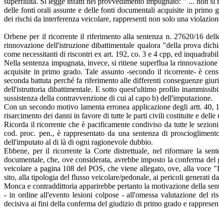
superfluità. Si legge infatti nel provvedimento impugnato: " ... non si 
delle fonti orali assunte e delle fonti documentali acquisite in primo
dei rischi da interferenza veicolare, rappresenti non solo una violaz
Orbene per il ricorrente il riferimento alla sentenza n. 27620/16 del
rinnovazione dell'istruzione dibattimentale qualora "della prova dichi
come necessitanti di riscontri ex art. 192, co. 3 e 4 cpp, ed inquadrabil
Nella sentenza impugnata, invece, si ritiene superflua la rinnovazione 
acquisite in primo grado. Tale assunto -secondo il ricorrente- è censur
seconda battuta perché fa riferimento alle differenti conseguenze giur
dell'istruttoria dibattimentale. E sotto quest'ultimo profilo inammissi
sussistenza della contravvenzione di cui al capo b) dell'imputazione.
Con un secondo motivo lamenta erronea applicazione degli artt. 40, 1
risarcimento dei danni in favore di tutte le parti civili costituite e delle 
Ricorda il ricorrente che è pacificamente condiviso da tutte le sezioni
cod. proc. pen., è rappresentato da una sentenza di proscioglimento.
dell'imputato al di là di ogni ragionevole dubbio.
Ebbene, per il ricorrente la Corte distrettuale, nel riformare la s
documentale, che, ove considerata, avrebbe imposto la conferma del giu
veicolare a pagina 108 del POS, che viene allegato, ove, alla voc
sito, alla tipologia del flusso veicolare/pedonale, ai pericoli generati dal
Monca e contraddittoria apparirebbe pertanto la motivazione della sente
- in ordine all'evento lesioni colpose - all'omessa valutazione del 
decisiva ai fini della conferma del giudizio di primo grado e rappresen