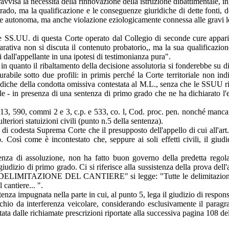
ravvisa la necessità della rinnovazione della istruzione dibattimentale, in
 grado, ma la qualificazione e le conseguenze giuridiche di dette fonti
ione autonoma, ma anche violazione eziologicamente connessa alle gravi l
le SS.UU. di questa Corte operato dal Collegio di seconde cure apparir
arativa non si discuta il contenuto probatorio,, ma la sua qualificazio
i dall'appellante in una ipotesi di testimonianza pura".
in quanto il ribaltamento della decisione assolutoria si fonderebbe su d
abile sotto due profili: in primis perché la Corte territoriale non indic
idiche della condotta omissiva contestata al M.L., senza che le SSUU ri
bile - in presenza di una sentenza di primo grado che ne ha dichiarato l'e
13, 590, commi 2 e 3, c.p. e 533, co. l, Cod. proc. pen. nonché mancanz
ulteriori statuizioni civili (punto n.5 della sentenza).
 di codesta Suprema Corte che il presupposto dell'appello di cui all'art
 Così come è incontestato che, seppure ai soli effetti civili, il giud
entenza di assoluzione, non ha fatto buon governo della predetta rego
dizio di primo grado. Ci si riferisce alla sussistenza della prova dell
e "DELIMITAZIONE DEL CANTIERE" si legge: "Tutte le delimitazioni de
 cantiere... ".
nza impugnata nella parte in cui, al punto 5, lega il giudizio di respons
rischio da interferenza veicolare, considerando esclusivamente il par
tata dalle richiamate prescrizioni riportate alla successiva pagina 108 d