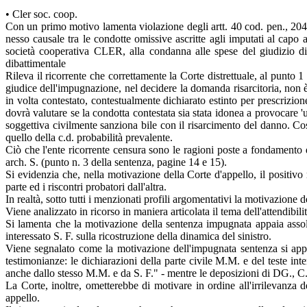
• Cler soc. coop.
Con un primo motivo lamenta violazione degli artt. 40 cod. pen., 2043
nesso causale tra le condotte omissive ascritte agli imputati al capo 
società cooperativa CLER, alla condanna alle spese del giudizio di ap
dibattimentale
Rileva il ricorrente che correttamente la Corte distrettuale, al punto 
giudice dell'impugnazione, nel decidere la domanda risarcitoria, non è c
in volta contestato, contestualmente dichiarato estinto per prescrizione,
dovrà valutare se la condotta contestata sia stata idonea a provocare 'u
soggettiva civilmente sanziona bile con il risarcimento del danno. Così 
quello della c.d. probabilità prevalente.
Ciò che l'ente ricorrente censura sono le ragioni poste a fondamento de
arch. S. (punto n. 3 della sentenza, pagine 14 e 15).
Si evidenzia che, nella motivazione della Corte d'appello, il positivo 
parte ed i riscontri probatori dall'altra.
In realtà, sotto tutti i menzionati profili argomentativi la motivazione 
Viene analizzato in ricorso in maniera articolata il tema dell'attendibili
Si lamenta che la motivazione della sentenza impugnata appaia assolut
interessato S. F. sulla ricostruzione della dinamica del sinistro.
Viene segnalato come la motivazione dell'impugnata sentenza si appale
testimonianze: le dichiarazioni della parte civile M.M. e del teste in
anche dallo stesso M.M. e da S. F." - mentre le deposizioni di DG., C., 
La Corte, inoltre, ometterebbe di motivare in ordine all'irrilevanza d
appello.