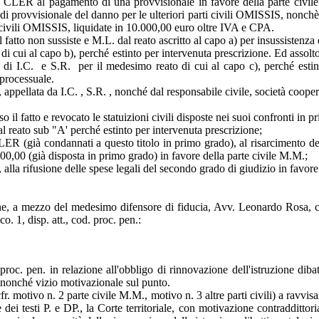
iva CLER al pagamento di una provvisionale in favore della parte civi
a di provvisionale del danno per le ulteriori parti civili OMISSIS, nonchè 
i civili OMISSIS, liquidate in 10.000,00 euro oltre IVA e CPA.
il fatto non sussiste e M.L. dal reato ascritto al capo a) per insussistenza 
i cui al capo b), perché estinto per intervenuta prescrizione. Ed assolto 
i di I.C. e S.R. per il medesimo reato di cui al capo c), perché estint
processuale.
appellata da I.C. , S.R. , nonché dal responsabile civile, società coope
il fatto e revocato le statuizioni civili disposte nei suoi confronti in p
al reato sub "A' perché estinto per intervenuta prescrizione;
 (già condannati a questo titolo in primo grado), al risarcimento dei dan
0,00 (già disposta in primo grado) in favore della parte civile M.M.;
la rifusione delle spese legali del secondo grado di giudizio in favore de
, a mezzo del medesimo difensore di fiducia, Avv. Leonardo Rosa, con 
o. 1, disp. att., cod. proc. pen.:
oc. pen. in relazione all'obbligo di rinnovazione dell'istruzione dibat
a) nonché vizio motivazionale sul punto.
r. motivo n. 2 parte civile M.M., motivo n. 3 altre parti civili) a ravvisa
e dei testi P. e DP., la Corte territoriale, con motivazione contraddittor