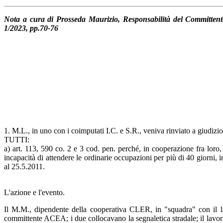
Nota a cura di Prosseda Maurizio, Responsabilità del Committente
1/2023, pp.70-76
1. M.L., in uno con i coimputati I.C. e S.R., veniva rinviato a giudizi
TUTTI:
a) art. 113, 590 co. 2 e 3 cod. pen. perché, in cooperazione fra lor
incapacità di attendere le ordinarie occupazioni per più di 40 giorni, 
al 25.5.2011.
L'azione e l'evento.
Il M.M., dipendente della cooperativa CLER, in "squadra" con il la
committente ACEA; i due collocavano la segnaletica stradale; il lavora