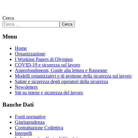
Cerca
Cerca
Menu
Home
Organizzazione
I Working Papers di Olympus
COVID-19 e sicurezza sul lavoro
Approfondimenti, Guide alla lettura e Rassegne
Modelli organizzativi e di gestione della sicurezza sul lavoro
Salute e sicurezza degli operatori della sicurezza
Newsletters
Siti su igiene e sicurezza del lavoro
Banche Dati
Fonti normative
Giurisprudenza
Contrattazione Collettiva
Interpelli