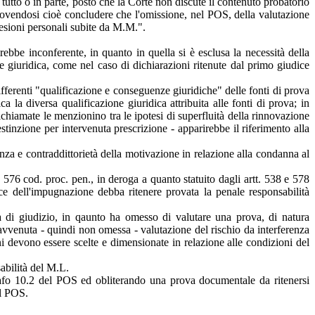
 tutto o in parte, posto che la Corte non discute il contenuto probatorio
, dovendosi cioè concludere che l'omissione, nel POS, della valutazione
esioni personali subite da M.M.".
ebbe inconferente, in quanto in quella si è esclusa la necessità della
ne giuridica, come nel caso di dichiarazioni ritenute dal primo giudice
ifferenti "qualificazione e conseguenze giuridiche" delle fonti di prova
a la diversa qualificazione giuridica attribuita alle fonti di prova; in
chiamate le menzionino tra le ipotesi di superfluità della rinnovazione
stinzione per intervenuta prescrizione - apparirebbe il riferimento alla
a e contraddittorietà della motivazione in relazione alla condanna al
. 576 cod. proc. pen., in deroga a quanto statuito dagli artt. 538 e 578
ice dell'impugnazione debba ritenere provata la penale responsabilità
la di giudizio, in qaunto ha omesso di valutare una prova, di natura
'avvenuta - quindi non omessa - valutazione del rischio da interferenza
vono essere scelte e dimensionate in relazione alle condizioni del
abilità del M.L.
agrafo 10.2 del POS ed obliterando una prova documentale da ritenersi
el POS.