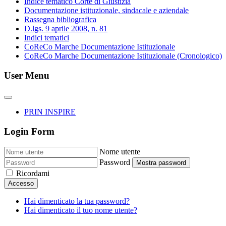
Indice tematico Corte di Giustizia
Documentazione istituzionale, sindacale e aziendale
Rassegna bibliografica
D.lgs. 9 aprile 2008, n. 81
Indici tematici
CoReCo Marche Documentazione Istituzionale
CoReCo Marche Documentazione Istituzionale (Cronologico)
User Menu
PRIN INSPIRE
Login Form
Nome utente
Password
Mostra password
Ricordami
Accesso
Hai dimenticato la tua password?
Hai dimenticato il tuo nome utente?