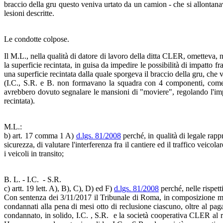
braccio della gru questo veniva urtato da un camion - che si allontana
lesioni descritte.
Le condotte colpose.
Il M.L., nella qualità di datore di lavoro della ditta CLER, ometteva, ne
la superficie recintata, in guisa da impedire le possibilità di impatto
una superficie recintata dalla quale sporgeva il braccio della gru, che 
(I.C., S.R. e B. non formavano la squadra con 4 componenti, come p
avrebbero dovuto segnalare le mansioni di "moviere", regolando l'impe
recintata).
M.L.:
b) art. 17 comma 1 A)
d.lgs. 81/2008
perché, in qualità di legale ra
sicurezza, di valutare l'interferenza fra il cantiere ed il traffico veico
i veicoli in transito;
B. L. - I.C. - S.R.
c) artt. 19 lett. A), B), C), D) ed F)
d.lgs. 81/2008
perché, nelle rispet
Con sentenza dei 3/11/2017 il Tribunale di Roma, in composizione monoc
condannati alla pena di mesi otto di reclusione ciascuno, oltre al pa
condannato, in solido, I.C. , S.R. e la società cooperativa CLER al ri