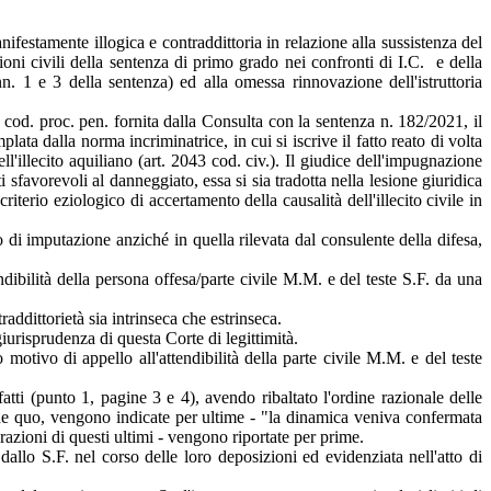
estamente illogica e contraddittoria in relazione alla sussistenza del
ioni civili della sentenza di primo grado nei confronti di I.C. e della
nn. 1 e 3 della sentenza) ed alla omessa rinnovazione dell'istruttoria
8 cod. proc. pen. fornita dalla Consulta con la sentenza n. 182/2021, il
ata dalla norma incriminatrice, in cui si iscrive il fatto reato di volta
ell'illecito aquiliano (art. 2043 cod. civ.). Il giudice dell'impugnazione
 sfavorevoli al danneggiato, essa si sia tradotta nella lesione giuridica
iterio eziologico di accertamento della causalità dell'illecito civile in
o di imputazione anziché in quella rilevata dal consulente della difesa,
ndibilità della persona offesa/parte civile M.M. e del teste S.F. da una
addittorietà sia intrinseca che estrinseca.
giurisprudenza di questa Corte di legittimità.
otivo di appello all'attendibilità della parte civile M.M. e del teste
tti (punto 1, pagine 3 e 4), avendo ribaltato l'ordine razionale delle
ro de quo, vengono indicate per ultime - "la dinamica veniva confermata
razioni di questi ultimi - vengono riportate per prime.
dallo S.F. nel corso delle loro deposizioni ed evidenziata nell'atto di