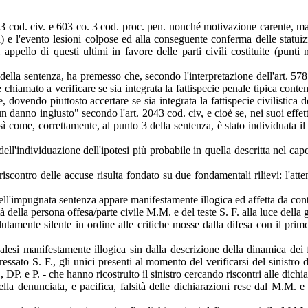
 cod. civ. e 603 co. 3 cod. proc. pen. nonché motivazione carente, manif
a) e l'evento lesioni colpose ed alla conseguente conferma delle statuiz
pello di questi ultimi in favore delle parti civili costituite (punti 
1 della sentenza, ha premesso che, secondo l'interpretazione dell'art. 57
hiamato a verificare se sia integrata la fattispecie penale tipica contempl
 dovendo piuttosto accertare se sia integrata la fattispecie civilistica d
n danno ingiusto" secondo l'art. 2043 cod. civ, e cioè se, nei suoi effetti
come, correttamente, al punto 3 della sentenza, è stato individuata il cr
ll'individuazione dell'ipotesi più probabile in quella descritta nel cap
riscontro delle accuse risulta fondato su due fondamentali rilievi: l'atte
dell'impugnata sentenza appare manifestamente illogica ed affetta da contr
tà della persona offesa/parte civile M.M. e del teste S. F. alla luce della 
amente silente in ordine alle critiche mosse dalla difesa con il primo m
si manifestamente illogica sin dalla descrizione della dinamica dei fa
teressato S. F., gli unici presenti al momento del verificarsi del sinist
DP. e P. - che hanno ricostruito il sinistro cercando riscontri alle dichia
ella denunciata, e pacifica, falsità delle dichiarazioni rese dal M.M. e 