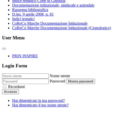
Indice tematico Corte di Giustizia
Documentazione istituzionale, sindacale e aziendale
Rassegna bibliografica
D.lgs. 9 aprile 2008, n. 81
Indici tematici
CoReCo Marche Documentazione Istituzionale
CoReCo Marche Documentazione Istituzionale (Cronologico)
User Menu
PRIN INSPIRE
Login Form
Nome utente
Password
Mostra password
Ricordami
Accesso
Hai dimenticato la tua password?
Hai dimenticato il tuo nome utente?