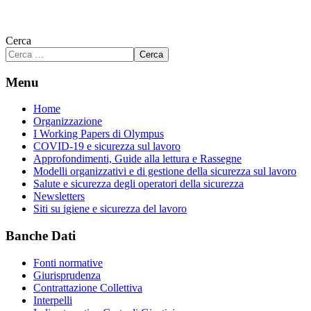
Cerca
Cerca
Menu
Home
Organizzazione
I Working Papers di Olympus
COVID-19 e sicurezza sul lavoro
Approfondimenti, Guide alla lettura e Rassegne
Modelli organizzativi e di gestione della sicurezza sul lavoro
Salute e sicurezza degli operatori della sicurezza
Newsletters
Siti su igiene e sicurezza del lavoro
Banche Dati
Fonti normative
Giurisprudenza
Contrattazione Collettiva
Interpelli