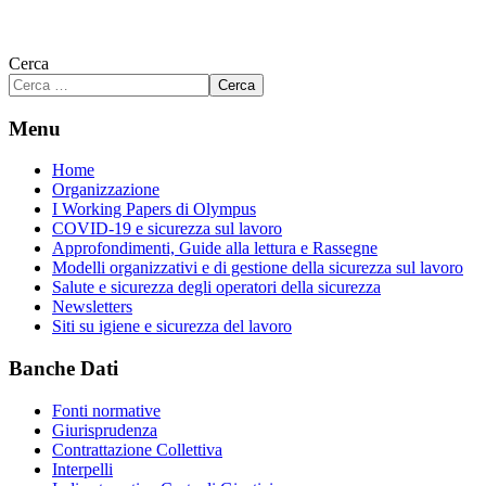
Cerca
Cerca
Menu
Home
Organizzazione
I Working Papers di Olympus
COVID-19 e sicurezza sul lavoro
Approfondimenti, Guide alla lettura e Rassegne
Modelli organizzativi e di gestione della sicurezza sul lavoro
Salute e sicurezza degli operatori della sicurezza
Newsletters
Siti su igiene e sicurezza del lavoro
Banche Dati
Fonti normative
Giurisprudenza
Contrattazione Collettiva
Interpelli