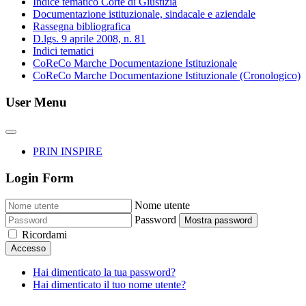
Indice tematico Corte di Giustizia
Documentazione istituzionale, sindacale e aziendale
Rassegna bibliografica
D.lgs. 9 aprile 2008, n. 81
Indici tematici
CoReCo Marche Documentazione Istituzionale
CoReCo Marche Documentazione Istituzionale (Cronologico)
User Menu
PRIN INSPIRE
Login Form
Nome utente
Password
Mostra password
Ricordami
Accesso
Hai dimenticato la tua password?
Hai dimenticato il tuo nome utente?