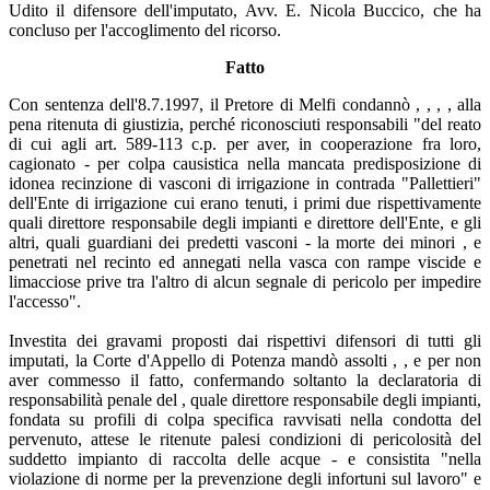
Udito il difensore dell'imputato, Avv. E. Nicola Buccico, che ha
concluso per l'accoglimento del ricorso.
Fatto
Con sentenza dell'8.7.1997, il Pretore di Melfi condannò , , , , alla
pena ritenuta di giustizia, perché riconosciuti responsabili "del reato
di cui agli art. 589-113 c.p. per aver, in cooperazione fra loro,
cagionato - per colpa causistica nella mancata predisposizione di
idonea recinzione di vasconi di irrigazione in contrada "Pallettieri"
dell'Ente di irrigazione cui erano tenuti, i primi due rispettivamente
quali direttore responsabile degli impianti e direttore dell'Ente, e gli
altri, quali guardiani dei predetti vasconi - la morte dei minori , e
penetrati nel recinto ed annegati nella vasca con rampe viscide e
limacciose prive tra l'altro di alcun segnale di pericolo per impedire
l'accesso".
Investita dei gravami proposti dai rispettivi difensori di tutti gli
imputati, la Corte d'Appello di Potenza mandò assolti , , e per non
aver commesso il fatto, confermando soltanto la declaratoria di
responsabilità penale del , quale direttore responsabile degli impianti,
fondata su profili di colpa specifica ravvisati nella condotta del
pervenuto, attese le ritenute palesi condizioni di pericolosità del
suddetto impianto di raccolta delle acque - e consistita "nella
violazione di norme per la prevenzione degli infortuni sul lavoro" e