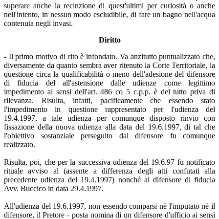
superare anche la recinzione di quest'ultimi per curiosità o anche
nell'intento, in nessun modo escludibile, di fare un bagno nell'acqua
contenuta negli invasi.
Diritto
- Il primo motivo di rito è infondato. Va anzitutto puntualizzato che,
diversamente da quanto sembra aver ritenuto la Corte Territoriale, la
questione circa la qualificabilità o meno dell'adesione del difensore
di fiducia del all'astensione dalle udienze come legittimo
impedimento ai sensi dell'art. 486 co 5 c.p.p. è del tutto priva di
rilevanza. Risulta, infatti, pacificamente che essendo stato
l'impedimento in questione rappresentato per l'udienza del
19.4.1997, a tale udienza per comunque disposto rinvio con
fissazione della nuova udienza alla data del 19.6.1997, di tal che
l'obiettivo sostanziale perseguito dal difensore fu comunque
realizzato.
Risulta, poi, che per la successiva udienza del 19.6.97 fu notificato
rituale avviso al (assente a differenza degli atti confutati alla
precedente udienza del 19.4.1997) nonché al difensore di fiducia
Avv. Buccico in data 29.4.1997.
All'udienza del 19.6.1997, non essendo comparsi nè l'imputato nè il
difensore, il Pretore - posta nomina di un difensore d'ufficio ai sensi