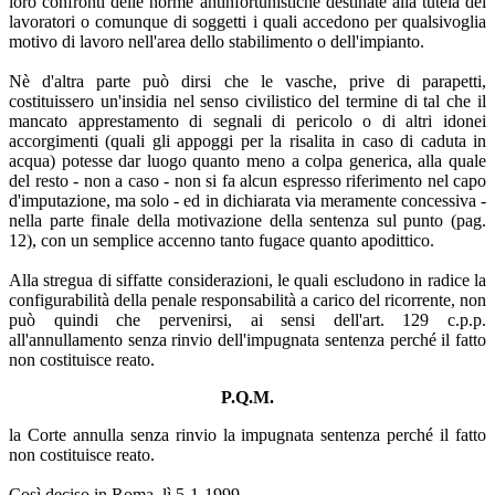
loro confronti delle norme antinfortunistiche destinate alla tutela dei
lavoratori o comunque di soggetti i quali accedono per qualsivoglia
motivo di lavoro nell'area dello stabilimento o dell'impianto.
Nè d'altra parte può dirsi che le vasche, prive di parapetti,
costituissero un'insidia nel senso civilistico del termine di tal che il
mancato apprestamento di segnali di pericolo o di altri idonei
accorgimenti (quali gli appoggi per la risalita in caso di caduta in
acqua) potesse dar luogo quanto meno a colpa generica, alla quale
del resto - non a caso - non si fa alcun espresso riferimento nel capo
d'imputazione, ma solo - ed in dichiarata via meramente concessiva -
nella parte finale della motivazione della sentenza sul punto (pag.
12), con un semplice accenno tanto fugace quanto apodittico.
Alla stregua di siffatte considerazioni, le quali escludono in radice la
configurabilità della penale responsabilità a carico del ricorrente, non
può quindi che pervenirsi, ai sensi dell'art. 129 c.p.p.
all'annullamento senza rinvio dell'impugnata sentenza perché il fatto
non costituisce reato.
P.Q.M.
la Corte annulla senza rinvio la impugnata sentenza perché il fatto
non costituisce reato.
Così deciso in Roma, lì 5-1-1999