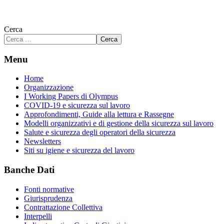
Cerca
Cerca
Menu
Home
Organizzazione
I Working Papers di Olympus
COVID-19 e sicurezza sul lavoro
Approfondimenti, Guide alla lettura e Rassegne
Modelli organizzativi e di gestione della sicurezza sul lavoro
Salute e sicurezza degli operatori della sicurezza
Newsletters
Siti su igiene e sicurezza del lavoro
Banche Dati
Fonti normative
Giurisprudenza
Contrattazione Collettiva
Interpelli