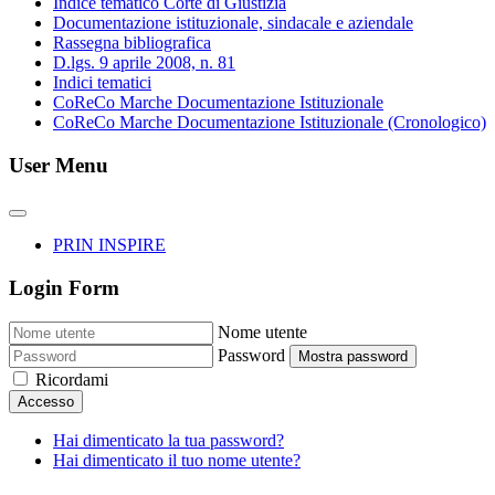
Indice tematico Corte di Giustizia
Documentazione istituzionale, sindacale e aziendale
Rassegna bibliografica
D.lgs. 9 aprile 2008, n. 81
Indici tematici
CoReCo Marche Documentazione Istituzionale
CoReCo Marche Documentazione Istituzionale (Cronologico)
User Menu
PRIN INSPIRE
Login Form
Nome utente
Password
Mostra password
Ricordami
Accesso
Hai dimenticato la tua password?
Hai dimenticato il tuo nome utente?