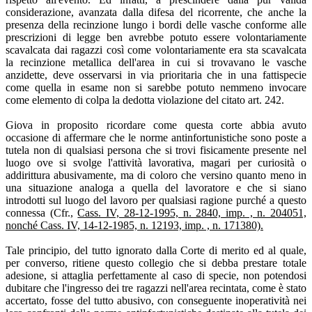
considerazione, avanzata dalla difesa del ricorrente, che anche la
presenza della recinzione lungo i bordi delle vasche conforme alle
prescrizioni di legge ben avrebbe potuto essere volontariamente
scavalcata dai ragazzi così come volontariamente era sta scavalcata
la recinzione metallica dell'area in cui si trovavano le vasche
anzidette, deve osservarsi in via prioritaria che in una fattispecie
come quella in esame non si sarebbe potuto nemmeno invocare
come elemento di colpa la dedotta violazione del citato art. 242.
Giova in proposito ricordare come questa corte abbia avuto
occasione di affermare che le norme antinfortunistiche sono poste a
tutela non di qualsiasi persona che si trovi fisicamente presente nel
luogo ove si svolge l'attività lavorativa, magari per curiosità o
addirittura abusivamente, ma di coloro che versino quanto meno in
una situazione analoga a quella del lavoratore e che si siano
introdotti sul luogo del lavoro per qualsiasi ragione purché a questo
connessa (Cfr.,
Cass. IV, 28-12-1995, n. 2840, imp. , n. 204051,
nonché Cass. IV, 14-12-1985, n. 12193, imp. , n. 171380).
Tale principio, del tutto ignorato dalla Corte di merito ed al quale,
per converso, ritiene questo collegio che si debba prestare totale
adesione, si attaglia perfettamente al caso di specie, non potendosi
dubitare che l'ingresso dei tre ragazzi nell'area recintata, come è stato
accertato, fosse del tutto abusivo, con conseguente inoperatività nei