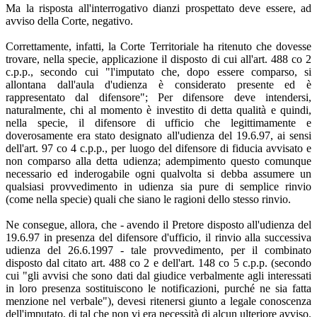
Ma la risposta all'interrogativo dianzi prospettato deve essere, ad
avviso della Corte, negativo.
Correttamente, infatti, la Corte Territoriale ha ritenuto che dovesse
trovare, nella specie, applicazione il disposto di cui all'art. 488 co 2
c.p.p., secondo cui "l'imputato che, dopo essere comparso, si
allontana dall'aula d'udienza è considerato presente ed è
rappresentato dal difensore"; Per difensore deve intendersi,
naturalmente, chi al momento è investito di detta qualità e quindi,
nella specie, il difensore di ufficio che legittimamente e
doverosamente era stato designato all'udienza del 19.6.97, ai sensi
dell'art. 97 co 4 c.p.p., per luogo del difensore di fiducia avvisato e
non comparso alla detta udienza; adempimento questo comunque
necessario ed inderogabile ogni qualvolta si debba assumere un
qualsiasi provvedimento in udienza sia pure di semplice rinvio
(come nella specie) quali che siano le ragioni dello stesso rinvio.
Ne consegue, allora, che - avendo il Pretore disposto all'udienza del
19.6.97 in presenza del difensore d'ufficio, il rinvio alla successiva
udienza del 26.6.1997 - tale provvedimento, per il combinato
disposto dal citato art. 488 co 2 e dell'art. 148 co 5 c.p.p. (secondo
cui "gli avvisi che sono dati dal giudice verbalmente agli interessati
in loro presenza sostituiscono le notificazioni, purché ne sia fatta
menzione nel verbale"), devesi ritenersi giunto a legale conoscenza
dell'imputato, di tal che non vi era necessità di alcun ulteriore avviso.