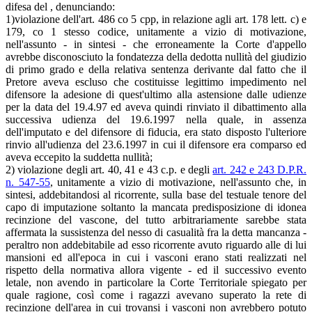
difesa del , denunciando:
1)violazione dell'art. 486 co 5 cpp, in relazione agli art. 178 lett. c) e
179, co 1 stesso codice, unitamente a vizio di motivazione,
nell'assunto - in sintesi - che erroneamente la Corte d'appello
avrebbe disconosciuto la fondatezza della dedotta nullità del giudizio
di primo grado e della relativa sentenza derivante dal fatto che il
Pretore aveva escluso che costituisse legittimo impedimento nel
difensore la adesione di quest'ultimo alla astensione dalle udienze
per la data del 19.4.97 ed aveva quindi rinviato il dibattimento alla
successiva udienza del 19.6.1997 nella quale, in assenza
dell'imputato e del difensore di fiducia, era stato disposto l'ulteriore
rinvio all'udienza del 23.6.1997 in cui il difensore era comparso ed
aveva eccepito la suddetta nullità;
2) violazione degli art. 40, 41 e 43 c.p. e degli
art. 242 e 243 D.P.R.
n. 547-55
, unitamente a vizio di motivazione, nell'assunto che, in
sintesi, addebitandosi al ricorrente, sulla base del testuale tenore del
capo di imputazione soltanto la mancata predisposizione di idonea
recinzione del vascone, del tutto arbitrariamente sarebbe stata
affermata la sussistenza del nesso di casualità fra la detta mancanza -
peraltro non addebitabile ad esso ricorrente avuto riguardo alle di lui
mansioni ed all'epoca in cui i vasconi erano stati realizzati nel
rispetto della normativa allora vigente - ed il successivo evento
letale, non avendo in particolare la Corte Territoriale spiegato per
quale ragione, così come i ragazzi avevano superato la rete di
recinzione dell'area in cui trovansi i vasconi non avrebbero potuto