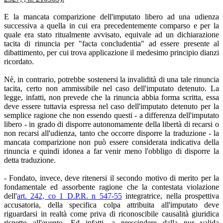
E la mancata comparizione dell'imputato libero ad una udienza
successiva a quella in cui era precedentemente comparso e per la
quale era stato ritualmente avvisato, equivale ad un dichiarazione
tacita di rinuncia per "facta concludentia" ad essere presente al
dibattimento, per cui trova applicazione il medesimo principio dianzi
ricordato.
Nè, in contrario, potrebbe sostenersi la invalidità di una tale rinuncia
tacita, certo non ammissibile nel caso dell'imputato detenuto. La
legge, infatti, non prevede che la rinuncia abbia forma scritta, essa
deve essere tuttavia espressa nel caso dell'imputato detenuto per la
semplice ragione che non essendo questi - a differenza dell'imputato
libero - in grado di disporre autonomamente della libertà di recarsi o
non recarsi all'udienza, tanto che occorre disporre la traduzione - la
mancata comparizione non può essere considerata indicativa della
rinuncia e quindi idonea a far venir meno l'obbligo di disporre la
detta traduzione.
- Fondato, invece, deve ritenersi il secondo motivo di merito per la
fondamentale ed assorbente ragione che la contestata violazione
dell'
art. 242, co 1 D.P.R. n 547-55
integratrice, nella prospettiva
accusatoria, della specifica colpa attribuita all'imputato deve
riguardarsi in realtà come priva di riconoscibile causalità giuridica
rispetto all'evento. Ed infatti, a prescindere dalla pur valida