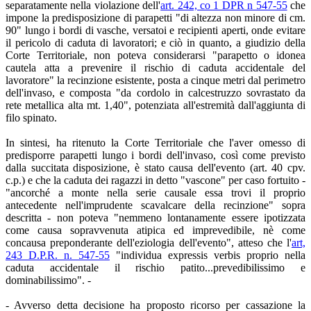
separatamente nella violazione dell'
art. 242, co 1 DPR n 547-55
che
impone la predisposizione di parapetti "di altezza non minore di cm.
90" lungo i bordi di vasche, versatoi e recipienti aperti, onde evitare
il pericolo di caduta di lavoratori; e ciò in quanto, a giudizio della
Corte Territoriale, non poteva considerarsi "parapetto o idonea
cautela atta a prevenire il rischio di caduta accidentale del
lavoratore" la recinzione esistente, posta a cinque metri dal perimetro
dell'invaso, e composta "da cordolo in calcestruzzo sovrastato da
rete metallica alta mt. 1,40", potenziata all'estremità dall'aggiunta di
filo spinato.
In sintesi, ha ritenuto la Corte Territoriale che l'aver omesso di
predisporre parapetti lungo i bordi dell'invaso, così come previsto
dalla succitata disposizione, è stato causa dell'evento (art. 40 cpv.
c.p.) e che la caduta dei ragazzi in detto "vascone" per caso fortuito -
"ancorché a monte nella serie causale essa trovi il proprio
antecedente nell'imprudente scavalcare della recinzione" sopra
descritta - non poteva "nemmeno lontanamente essere ipotizzata
come causa sopravvenuta atipica ed imprevedibile, nè come
concausa preponderante dell'eziologia dell'evento", atteso che l'
art,
243 D.P.R. n. 547-55
"individua expressis verbis proprio nella
caduta accidentale il rischio patito...prevedibilissimo e
dominabilissimo". -
- Avverso detta decisione ha proposto ricorso per cassazione la