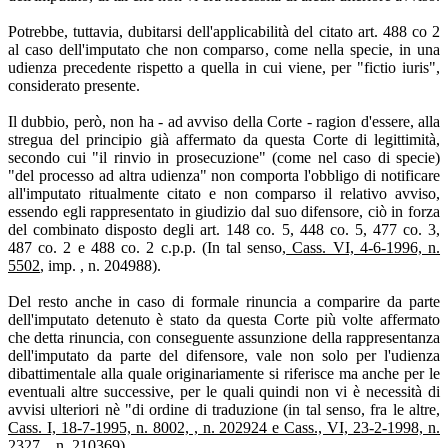
Potrebbe, tuttavia, dubitarsi dell'applicabilità del citato art. 488 co 2
al caso dell'imputato che non comparso, come nella specie, in una
udienza precedente rispetto a quella in cui viene, per "fictio iuris",
considerato presente.
Il dubbio, però, non ha - ad avviso della Corte - ragion d'essere, alla
stregua del principio già affermato da questa Corte di legittimità,
secondo cui "il rinvio in prosecuzione" (come nel caso di specie)
"del processo ad altra udienza" non comporta l'obbligo di notificare
all'imputato ritualmente citato e non comparso il relativo avviso,
essendo egli rappresentato in giudizio dal suo difensore, ciò in forza
del combinato disposto degli art. 148 co. 5, 448 co. 5, 477 co. 3,
487 co. 2 e 488 co. 2 c.p.p. (In tal senso,
Cass. VI, 4-6-1996, n.
5502
, imp. , n. 204988).
Del resto anche in caso di formale rinuncia a comparire da parte
dell'imputato detenuto è stato da questa Corte più volte affermato
che detta rinuncia, con conseguente assunzione della rappresentanza
dell'imputato da parte del difensore, vale non solo per l'udienza
dibattimentale alla quale originariamente si riferisce ma anche per le
eventuali altre successive, per le quali quindi non vi è necessità di
avvisi ulteriori nè "di ordine di traduzione (in tal senso, fra le altre,
Cass. I, 18-7-1995, n. 8002, , n. 202924 e Cass., VI, 23-2-1998, n.
2327, , n. 210369).