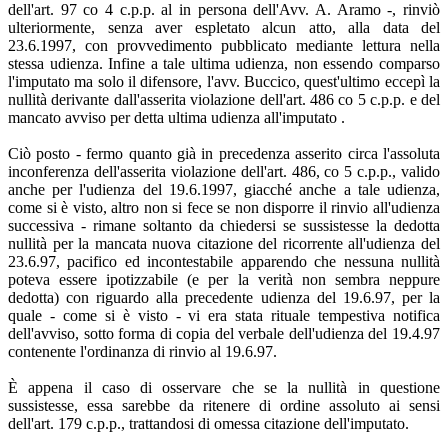
dell'art. 97 co 4 c.p.p. al in persona dell'Avv. A. Aramo -, rinviò
ulteriormente, senza aver espletato alcun atto, alla data del
23.6.1997, con provvedimento pubblicato mediante lettura nella
stessa udienza. Infine a tale ultima udienza, non essendo comparso
l'imputato ma solo il difensore, l'avv. Buccico, quest'ultimo eccepì la
nullità derivante dall'asserita violazione dell'art. 486 co 5 c.p.p. e del
mancato avviso per detta ultima udienza all'imputato .
Ciò posto - fermo quanto già in precedenza asserito circa l'assoluta
inconferenza dell'asserita violazione dell'art. 486, co 5 c.p.p., valido
anche per l'udienza del 19.6.1997, giacché anche a tale udienza,
come si è visto, altro non si fece se non disporre il rinvio all'udienza
successiva - rimane soltanto da chiedersi se sussistesse la dedotta
nullità per la mancata nuova citazione del ricorrente all'udienza del
23.6.97, pacifico ed incontestabile apparendo che nessuna nullità
poteva essere ipotizzabile (e per la verità non sembra neppure
dedotta) con riguardo alla precedente udienza del 19.6.97, per la
quale - come si è visto - vi era stata rituale tempestiva notifica
dell'avviso, sotto forma di copia del verbale dell'udienza del 19.4.97
contenente l'ordinanza di rinvio al 19.6.97.
È appena il caso di osservare che se la nullità in questione
sussistesse, essa sarebbe da ritenere di ordine assoluto ai sensi
dell'art. 179 c.p.p., trattandosi di omessa citazione dell'imputato.