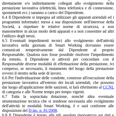
direttamente e/o indirettamente collegati allo svolgimento della
prestazione lavorativa (elettricità, linea telefonica e di connessione,
spostamenti ecc.) saranno a carico del Dipendente.
6.4 Il Dipendente si impegna ad utilizzare gli apparati aziendali ed i
programmi informatici messi a sua disposizione nell'interesse della
Società, a rispettare le relative norme di sicurezza, a non
manomettere in alcun modo detti apparati e a non consentire ad altri
l'utilizzo degli stessi.
6.5 Eventuali impedimenti tecnici allo svolgimento dell'attività
lavorativa nella giornata di Smart Working dovranno essere
comunicati tempestivamente dal Dipendente al proprio
Responsabile. Qualora non fosse possibile risolvere l'impedimento
da remoto, il Dipendente si attiverà per concordare con il
Responsabile diverse modalità di effettuazione della prestazione, ivi
compreso, se necessario, il mutamento del luogo della prestazione
ovvero il rientro nella sede di lavoro.
6.6 Per l'individuazione delle condotte, connesse all'esecuzione della
prestazione lavorativa all'esterno dei locali aziendali, che possono
dar luogo all'applicazione delle sanzioni, si farà riferimento al
CCNL
di categoria e alle Norme tempo per tempo vigenti.
6.7 Tutta la sopracitata dotazione, nonché altra eventuale
strumentazione tecnica che si rendesse necessaria allo svolgimento
dell'attività in modalità Smart Working, è e sarà conforme alle
disposizioni del
D.lgs. n. 81/2008
.
6.8 Il Dipendente è tenuto alla più assoluta riservatezza sui dati e