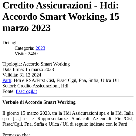
Credito Assicurazioni - Hdi:
Accordo Smart Working, 15
marzo 2023
Dettagli
Categoria:
2023
Visite: 2460
Tipologia: Accordo Smart Working
Data firma: 15 marzo 2023
Validità: 31.12.2024
Parti
: Hdi e RSA/First-Cisl, Fisac-Cgil, Fna, Snfia, Uilca-Uil
Settori: Credito Assicurazioni, Hdi
Fonte:
fisac-cgil.it
Verbale di Accordo Smart Working
Il giorno 15 marzo 2023, tra la Hdi Assicurazioni spa e la Hdi Italia
spa […] e le Rappresentanze Sindacali Aziendali First/Cisl,
Fisac/Cgil, Fna, Snfia e Uilca / Uil di seguito indicate con le Parti
Premesso che: