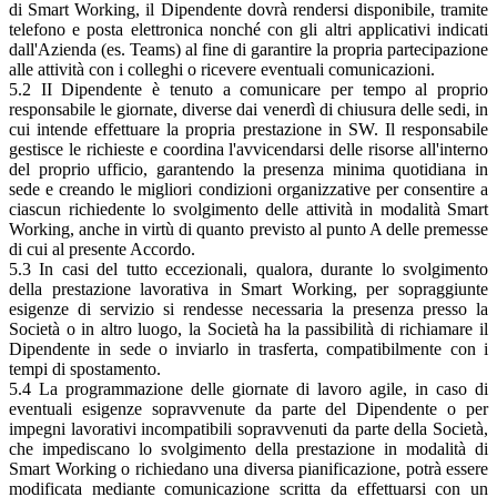
di Smart Working, il Dipendente dovrà rendersi disponibile, tramite
telefono e posta elettronica nonché con gli altri applicativi indicati
dall'Azienda (es. Teams) al fine di garantire la propria partecipazione
alle attività con i colleghi o ricevere eventuali comunicazioni.
5.2 II Dipendente è tenuto a comunicare per tempo al proprio
responsabile le giornate, diverse dai venerdì di chiusura delle sedi, in
cui intende effettuare la propria prestazione in SW. Il responsabile
gestisce le richieste e coordina l'avvicendarsi delle risorse all'interno
del proprio ufficio, garantendo la presenza minima quotidiana in
sede e creando le migliori condizioni organizzative per consentire a
ciascun richiedente lo svolgimento delle attività in modalità Smart
Working, anche in virtù di quanto previsto al punto A delle premesse
di cui al presente Accordo.
5.3 In casi del tutto eccezionali, qualora, durante lo svolgimento
della prestazione lavorativa in Smart Working, per sopraggiunte
esigenze di servizio si rendesse necessaria la presenza presso la
Società o in altro luogo, la Società ha la passibilità di richiamare il
Dipendente in sede o inviarlo in trasferta, compatibilmente con i
tempi di spostamento.
5.4 La programmazione delle giornate di lavoro agile, in caso di
eventuali esigenze sopravvenute da parte del Dipendente o per
impegni lavorativi incompatibili sopravvenuti da parte della Società,
che impediscano lo svolgimento della prestazione in modalità di
Smart Working o richiedano una diversa pianificazione, potrà essere
modificata mediante comunicazione scritta da effettuarsi con un