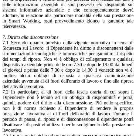
sulle informazioni aziendali in suo possesso e/o disponibili sul
sistema informativo aziendale e che conseguentemente dovrà
adottare, in relazione alla particolare modalità della sua prestazione
in Smart Working, ogni provvedimento idoneo a garantire tale
riservatezza.
7. Diritto alla disconnessione
7.1 Secondo quanto previsto dalla vigente normativa in tema di
Sicurezza sul Lavoro, il Dipendente ha diritto a disconnettersi dalle
strumentazioni tecnologiche e informatiche per garantire il rispetto
dei tempi di riposo. Non vi è obbligo di collegamento a qualsiasi
dispositivo aziendale prima delle ore 7.30 e dopo le 19.00 dal lunedì
al giovedì e prima delle 7.30 e dopo le 14.30 il venerdì; non vi è,
inoltre, alcun obbligo di risposta a qualsiasi comunicazione
aziendale avvenuta al di fuori dall'orario di lavoro e fino alla ripresa
dell'attività lavorativa.
7.2 In particolare, al di fuori della fascia oraria di cui sopra il
Dipendente non è tenuto ad un obbligo di disponibilità e potrà,
quindi, godere del diritto alla disconnessione. Più nello specifico,
non è di norma richiesto al Dipendente di rendere la propria
prestazione lavorativa al di fuori dell'orario di lavoro. Durante il
periodo di pausa, di riposo e di disconnessione il dipendente potrà
disattivare i dispositivi utilizzati per lo svolgimento della prestazione
lavorativa.
7.3 Le misure tecniche od organizzative necessarie per assicurare la