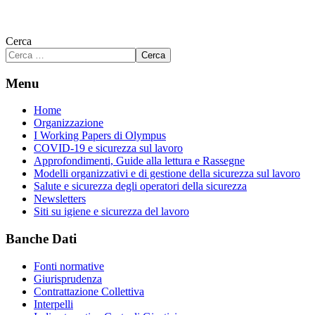
Cerca
Cerca
Menu
Home
Organizzazione
I Working Papers di Olympus
COVID-19 e sicurezza sul lavoro
Approfondimenti, Guide alla lettura e Rassegne
Modelli organizzativi e di gestione della sicurezza sul lavoro
Salute e sicurezza degli operatori della sicurezza
Newsletters
Siti su igiene e sicurezza del lavoro
Banche Dati
Fonti normative
Giurisprudenza
Contrattazione Collettiva
Interpelli