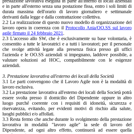
prestazione lavorativa eseguita in parte all'interno di locali aziendali
e in parte all'esterno senza una postazione fissa, entro i soli limiti di
durata massima dell'orario di lavoro giornaliero e settimanale
derivanti dalla legge e dalla contrattazione collettiva.
2.2 La realizzazione di questo nuovo modello di organizzazione del
lavoro opera in coerenza con il
Protocollo Ania/OO.SS sul lavoro
agile firmato il 24 febbraio 2021
.
2.3 L'accesso allo SW, che è esclusivamente su base volontaria, è
consentito a tutte le lavoratrici e a tutti i lavoratori; per il personale
che svolge attività legate alla presenza fisica presso gli uffici
l'azienda e le OO.SS aziendali si impegnano, laddove possibile, a
valutare soluzioni ad HOC, compatibilmente con le esigenze
aziendali.
3. Prestazione lavorativa all'esterno dei locali della Società
3.1 Le parti convengono che il Lavoro Agile non è la modalità di
lavoro esclusiva.
3.2 La prestazione lavorativa all'esterno dei locali della Società potrà
essere svolta presso il domicilio del Dipendente oppure in altro
luogo purché coerente con i requisiti di idoneità, sicurezza e
riservatezza, evitando, per evidenti motivi di rischio alla salute,
luoghi pubblici e/o affollati.
3.3 Resta fermo che anche durante lo svolgimento della prestazione
lavorativa in modalità "lavoro agile" la sede di lavoro del
Dipendente, ad ogni altro effetto, continuerà ad essere quella