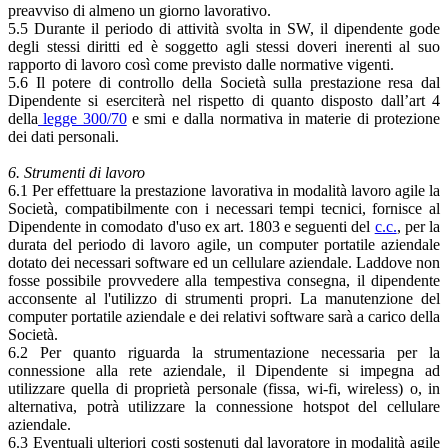
preavviso di almeno un giorno lavorativo.
5.5 Durante il periodo di attività svolta in SW, il dipendente gode
degli stessi diritti ed è soggetto agli stessi doveri inerenti al suo
rapporto di lavoro così come previsto dalle normative vigenti.
5.6 Il potere di controllo della Società sulla prestazione resa dal
Dipendente si eserciterà nel rispetto di quanto disposto dall’art 4
della
legge 300/70
e smi e dalla normativa in materie di protezione
dei dati personali.
6. Strumenti di lavoro
6.1 Per effettuare la prestazione lavorativa in modalità lavoro agile la
Società, compatibilmente con i necessari tempi tecnici, fornisce al
Dipendente in comodato d'uso ex art. 1803 e seguenti del
c.c.
, per la
durata del periodo di lavoro agile, un computer portatile aziendale
dotato dei necessari software ed un cellulare aziendale. Laddove non
fosse possibile provvedere alla tempestiva consegna, il dipendente
acconsente al l'utilizzo di strumenti propri. La manutenzione del
computer portatile aziendale e dei relativi software sarà a carico della
Società.
6.2 Per quanto riguarda la strumentazione necessaria per la
connessione alla rete aziendale, il Dipendente si impegna ad
utilizzare quella di proprietà personale (fissa, wi-fi, wireless) o, in
alternativa, potrà utilizzare la connessione hotspot del cellulare
aziendale.
6.3 Eventuali ulteriori costi sostenuti dal lavoratore in modalità agile