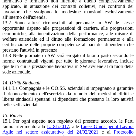
normativo e formativo non inferiore a quello complessivamente
applicato, in attuazione dei contratti collettivi, nei confronti dei
lavoratori che svolgono le medesime mansioni esclusivamente
all’interno dell'azienda.
13.2 Sono altresì riconosciuti al personale in SW le stesse
opportunità rispetto alle progressioni di carriera, alle progressioni
economiche, alla incentivazione della performance, alle misure di
welfare aziendale ed il diritto alla formazione permanente e alla
certificazione delle proprie competenze al pari dei dipendenti che
prestano l'attività in presenza.
13.3 Nelle giornate di SW sarà erogato il buono pasto secondo le
norme contrattuali vigenti per tutte le giornate lavorative, incluse
quelle in cui la prestazione lavorativa in SW avviene al di fuori della
sede aziendale.
14. Diritti Sindacali
14.1 La Compagnia e le OO.SS. aziendali si impegnano a garantire
il riconoscimento dell'esercizio da remoto dei medesimi diritti e
libertà sindacali spettanti ai dipendenti che prestano la loro attività
nelle sedi aziendali.
15. Rinvio
15.1 Per ogni aspetto non regolato dal presente accordo, le Parti
fanno riferimento alla
L. 81/2017
, alle
Linee Guida per il Lavora
Agile nel settore assicurativo del 24/02/2021
e al
Protocollo