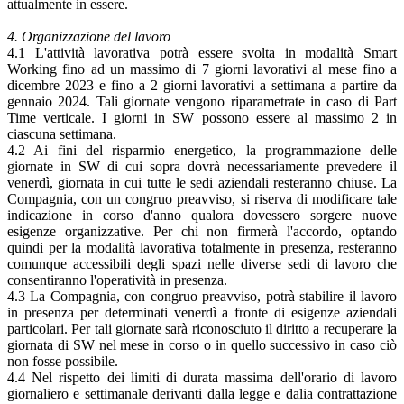
attualmente in essere.
4. Organizzazione del lavoro
4.1 L'attività lavorativa potrà essere svolta in modalità Smart
Working fino ad un massimo di 7 giorni lavorativi al mese fino a
dicembre 2023 e fino a 2 giorni lavorativi a settimana a partire da
gennaio 2024. Tali giornate vengono riparametrate in caso di Part
Time verticale. I giorni in SW possono essere al massimo 2 in
ciascuna settimana.
4.2 Ai fini del risparmio energetico, la programmazione delle
giornate in SW di cui sopra dovrà necessariamente prevedere il
venerdì, giornata in cui tutte le sedi aziendali resteranno chiuse. La
Compagnia, con un congruo preavviso, si riserva di modificare tale
indicazione in corso d'anno qualora dovessero sorgere nuove
esigenze organizzative. Per chi non firmerà l'accordo, optando
quindi per la modalità lavorativa totalmente in presenza, resteranno
comunque accessibili degli spazi nelle diverse sedi di lavoro che
consentiranno l'operatività in presenza.
4.3 La Compagnia, con congruo preavviso, potrà stabilire il lavoro
in presenza per determinati venerdì a fronte di esigenze aziendali
particolari. Per tali giornate sarà riconosciuto il diritto a recuperare la
giornata di SW nel mese in corso o in quello successivo in caso ciò
non fosse possibile.
4.4 Nel rispetto dei limiti di durata massima dell'orario di lavoro
giornaliero e settimanale derivanti dalla legge e dalia contrattazione