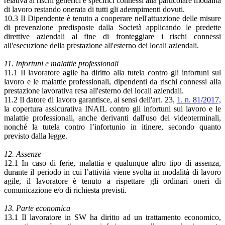
relativa ai rischi generici e specifici connessi alla particolare modalità
di lavoro restando onerata di tutti gli adempimenti dovuti.
10.3 Il Dipendente è tenuto a cooperare nell'attuazione delle misure
di prevenzione predisposte dalla Società applicando le predette
direttive aziendali al fine di fronteggiare i rischi connessi
all'esecuzione della prestazione all'esterno dei locali aziendali.
11. Infortuni e malattie professionali
11.1 Il lavoratore agile ha diritto alla tutela contro gli infortuni sul
lavoro e le malattie professionali, dipendenti da rischi connessi alla
prestazione lavorativa resa all'esterno dei locali aziendali.
11.2 Il datore di lavoro garantisce, ai sensi dell'art. 23,
1. n. 81/2017,
la copertura assicurativa INAIL contro gli infortuni sul lavoro e le
malattie professionali, anche derivanti dall'uso dei videoterminali,
nonché la tutela contro l’infortunio in itinere, secondo quanto
previsto dalla legge.
12. Assenze
12.1 In caso di ferie, malattia e qualunque altro tipo di assenza,
durante il periodo in cui l’attività viene svolta in modalità di lavoro
agile, il lavoratore è tenuto a rispettare gli ordinari oneri di
comunicazione e/o di richiesta previsti.
13. Parte economica
13.1 Il lavoratore in SW ha diritto ad un trattamento economico,