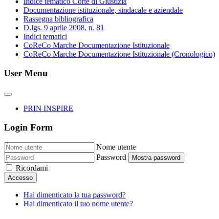
Indice tematico Corte di Giustizia
Documentazione istituzionale, sindacale e aziendale
Rassegna bibliografica
D.lgs. 9 aprile 2008, n. 81
Indici tematici
CoReCo Marche Documentazione Istituzionale
CoReCo Marche Documentazione Istituzionale (Cronologico)
User Menu
PRIN INSPIRE
Login Form
Nome utente
Password
Mostra password
Ricordami
Accesso
Hai dimenticato la tua password?
Hai dimenticato il tuo nome utente?