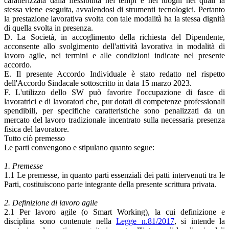
caratterizzata dalla flessibilità nei tempi e nei luoghi nei quali la
stessa viene eseguita, avvalendosi di strumenti tecnologici. Pertanto
la prestazione lavorativa svolta con tale modalità ha la stessa dignità
di quella svolta in presenza.
D. La Società, in accoglimento della richiesta del Dipendente,
acconsente allo svolgimento dell'attività lavorativa in modalità di
lavoro agile, nei termini e alle condizioni indicate nel presente
accordo.
E. Il presente Accordo Individuale è stato redatto nel rispetto
dell'Accordo Sindacale sottoscritto in data 15 marzo 2023.
F. L'utilizzo dello SW può favorire l'occupazione di fasce di
lavoratrici e di lavoratori che, pur dotati di competenze professionali
spendibili, per specifiche caratteristiche sono penalizzati da un
mercato del lavoro tradizionale incentrato sulla necessaria presenza
fisica del lavoratore.
Tutto ciò premesso
Le parti convengono e stipulano quanto segue:
1. Premesse
1.1 Le premesse, in quanto parti essenziali dei patti intervenuti tra le
Parti, costituiscono parte integrante della presente scrittura privata.
2. Definizione di lavoro agile
2.1 Per lavoro agile (o Smart Working), la cui definizione e
disciplina sono contenute nella
Legge n.81/2017
, si intende la