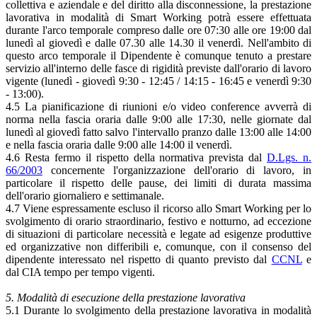
collettiva e aziendale e del diritto alla disconnessione, la prestazione
lavorativa in modalità di Smart Working potrà essere effettuata
durante l'arco temporale compreso dalle ore 07:30 alle ore 19:00 dal
lunedì al giovedì e dalle 07.30 alle 14.30 il venerdì. Nell'ambito di
questo arco temporale il Dipendente è comunque tenuto a prestare
servizio all'interno delle fasce di rigidità previste dall'orario di lavoro
vigente (lunedì - giovedì 9:30 - 12:45 / 14:15 - 16:45 e venerdì 9:30
- 13:00).
4.5 La pianificazione di riunioni e/o video conference avverrà di
norma nella fascia oraria dalle 9:00 alle 17:30, nelle giornate dal
lunedì al giovedì fatto salvo l'intervallo pranzo dalle 13:00 alle 14:00
e nella fascia oraria dalle 9:00 alle 14:00 il venerdì.
4.6 Resta fermo il rispetto della normativa prevista dal
D.Lgs. n.
66/2003
concernente l'organizzazione dell'orario di lavoro, in
particolare il rispetto delle pause, dei limiti di durata massima
dell'orario giornaliero e settimanale.
4.7 Viene espressamente escluso il ricorso allo Smart Working per lo
svolgimento di orario straordinario, festivo e notturno, ad eccezione
di situazioni di particolare necessità e legate ad esigenze produttive
ed organizzative non differibili e, comunque, con il consenso del
dipendente interessato nel rispetto di quanto previsto dal
CCNL
e
dal CIA tempo per tempo vigenti.
5. Modalità di esecuzione della prestazione lavorativa
5.1 Durante lo svolgimento della prestazione lavorativa in modalità