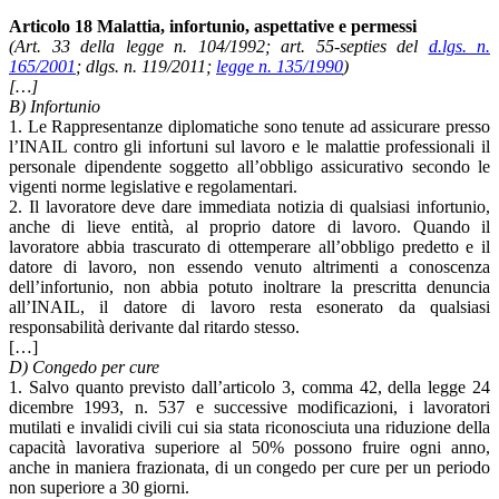
Articolo 18 Malattia, infortunio, aspettative e permessi
(Art. 33 della legge n. 104/1992; art. 55-septies del
d.lgs. n.
165/2001
; dlgs. n. 119/2011;
legge n. 135/1990
)
[…]
B) Infortunio
1. Le Rappresentanze diplomatiche sono tenute ad assicurare presso
l’INAIL contro gli infortuni sul lavoro e le malattie professionali il
personale dipendente soggetto all’obbligo assicurativo secondo le
vigenti norme legislative e regolamentari.
2. Il lavoratore deve dare immediata notizia di qualsiasi infortunio,
anche di lieve entità, al proprio datore di lavoro. Quando il
lavoratore abbia trascurato di ottemperare all’obbligo predetto e il
datore di lavoro, non essendo venuto altrimenti a conoscenza
dell’infortunio, non abbia potuto inoltrare la prescritta denuncia
all’INAIL, il datore di lavoro resta esonerato da qualsiasi
responsabilità derivante dal ritardo stesso.
[…]
D) Congedo per cure
1. Salvo quanto previsto dall’articolo 3, comma 42, della legge 24
dicembre 1993, n. 537 e successive modificazioni, i lavoratori
mutilati e invalidi civili cui sia stata riconosciuta una riduzione della
capacità lavorativa superiore al 50% possono fruire ogni anno,
anche in maniera frazionata, di un congedo per cure per un periodo
non superiore a 30 giorni.