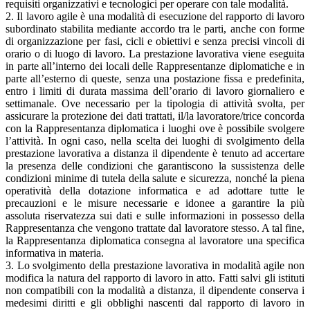
requisiti organizzativi e tecnologici per operare con tale modalità.
2. Il lavoro agile è una modalità di esecuzione del rapporto di lavoro
subordinato stabilita mediante accordo tra le parti, anche con forme
di organizzazione per fasi, cicli e obiettivi e senza precisi vincoli di
orario o di luogo di lavoro. La prestazione lavorativa viene eseguita
in parte all’interno dei locali delle Rappresentanze diplomatiche e in
parte all’esterno di queste, senza una postazione fissa e predefinita,
entro i limiti di durata massima dell’orario di lavoro giornaliero e
settimanale. Ove necessario per la tipologia di attività svolta, per
assicurare la protezione dei dati trattati, il/la lavoratore/trice concorda
con la Rappresentanza diplomatica i luoghi ove è possibile svolgere
l’attività. In ogni caso, nella scelta dei luoghi di svolgimento della
prestazione lavorativa a distanza il dipendente è tenuto ad accertare
la presenza delle condizioni che garantiscono la sussistenza delle
condizioni minime di tutela della salute e sicurezza, nonché la piena
operatività della dotazione informatica e ad adottare tutte le
precauzioni e le misure necessarie e idonee a garantire la più
assoluta riservatezza sui dati e sulle informazioni in possesso della
Rappresentanza che vengono trattate dal lavoratore stesso. A tal fine,
la Rappresentanza diplomatica consegna al lavoratore una specifica
informativa in materia.
3. Lo svolgimento della prestazione lavorativa in modalità agile non
modifica la natura del rapporto di lavoro in atto. Fatti salvi gli istituti
non compatibili con la modalità a distanza, il dipendente conserva i
medesimi diritti e gli obblighi nascenti dal rapporto di lavoro in