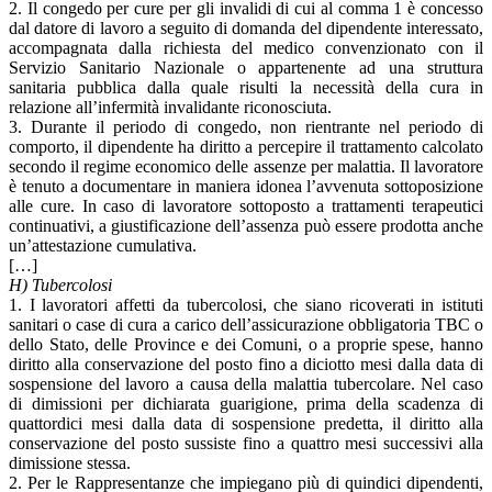
2. Il congedo per cure per gli invalidi di cui al comma 1 è concesso
dal datore di lavoro a seguito di domanda del dipendente interessato,
accompagnata dalla richiesta del medico convenzionato con il
Servizio Sanitario Nazionale o appartenente ad una struttura
sanitaria pubblica dalla quale risulti la necessità della cura in
relazione all’infermità invalidante riconosciuta.
3. Durante il periodo di congedo, non rientrante nel periodo di
comporto, il dipendente ha diritto a percepire il trattamento calcolato
secondo il regime economico delle assenze per malattia. Il lavoratore
è tenuto a documentare in maniera idonea l’avvenuta sottoposizione
alle cure. In caso di lavoratore sottoposto a trattamenti terapeutici
continuativi, a giustificazione dell’assenza può essere prodotta anche
un’attestazione cumulativa.
[…]
H) Tubercolosi
1. I lavoratori affetti da tubercolosi, che siano ricoverati in istituti
sanitari o case di cura a carico dell’assicurazione obbligatoria TBC o
dello Stato, delle Province e dei Comuni, o a proprie spese, hanno
diritto alla conservazione del posto fino a diciotto mesi dalla data di
sospensione del lavoro a causa della malattia tubercolare. Nel caso
di dimissioni per dichiarata guarigione, prima della scadenza di
quattordici mesi dalla data di sospensione predetta, il diritto alla
conservazione del posto sussiste fino a quattro mesi successivi alla
dimissione stessa.
2. Per le Rappresentanze che impiegano più di quindici dipendenti,