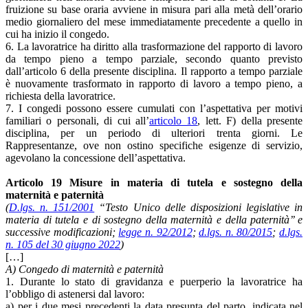
fruizione su base oraria avviene in misura pari alla metà dell’orario
medio giornaliero del mese immediatamente precedente a quello in
cui ha inizio il congedo.
6. La lavoratrice ha diritto alla trasformazione del rapporto di lavoro
da tempo pieno a tempo parziale, secondo quanto previsto
dall’articolo 6 della presente disciplina. Il rapporto a tempo parziale
è nuovamente trasformato in rapporto di lavoro a tempo pieno, a
richiesta della lavoratrice.
7. I congedi possono essere cumulati con l’aspettativa per motivi
familiari o personali, di cui all’
articolo 18
, lett. F) della presente
disciplina, per un periodo di ulteriori trenta giorni. Le
Rappresentanze, ove non ostino specifiche esigenze di servizio,
agevolano la concessione dell’aspettativa.
Articolo 19 Misure in materia di tutela e sostegno della
maternità e paternità
(
D.lgs. n. 151/2001
“Testo Unico delle disposizioni legislative in
materia di tutela e di sostegno della maternità e della paternità’’ e
successive modificazioni;
legge n. 92/2012
;
d.lgs. n. 80/2015
;
d.lgs.
n. 105 del 30 giugno 2022
)
[…]
A) Congedo di maternità e paternità
1. Durante lo stato di gravidanza e puerperio la lavoratrice ha
l’obbligo di astenersi dal lavoro:
a) per i due mesi precedenti la data presunta del parto, indicata nel