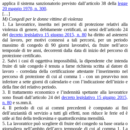
applica il sistema sanzionatorio previsto dall’articolo 38 della
legge
20 maggio 1970, n. 300
.
[…]
M) Congedi per le donne vittime di violenza
1. La lavoratrice, inserita nei percorsi di protezione relativi alla
violenza di genere, debitamente certificati, ai sensi dell’articolo 24
del
decreto legislativo 15 giugno 2015, n. 80
ha diritto ad astenersi
dal lavoro, per motivi connessi a tali percorsi, per un periodo
massimo di congedo di 90 giorni lavorativi, da fruire nell’arco
temporale di tre anni, decorrenti dalla data di inizio del percorso di
protezione certificato.
2. Salvi i casi di oggettiva impossibilità, la dipendente che intenda
fruire di tale congedo è tenuta a farne richiesta scritta al datore di
lavoro - corredata della certificazione attestante l’inserimento nel
percorso di protezione di cui al comma 1 - con un preavviso non
inferiore a sette giorni di calendario e con l’indicazione dell’inizio e
della fine del relativo periodo.
3. Il trattamento economico e l’indennità spettante alla lavoratrice
sono fissati dall’articolo 24 del
decreto legislativo 15 giugno 2015,
n. 80
e ss.mm.ii.
4. Il periodo di cui ai commi precedenti è computato ai fini
dell’anzianità di servizio a tutti gli effetti, non riduce le ferie ed è
utile ai fini della tredicesima e quattordicesima mensilità.
5. La lavoratrice può scegliere di fruire del congedo su base oraria o
giornaliera nell’ambito dell’arco temporale di cui al comma 1. La