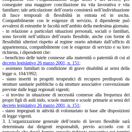
conseguire una maggiore conciliazione tra vita lavorativa e vita
familiare; tale articolazione dell’orario consisterà nell’individuazione
di fasce temporali di flessibilità in entrata ed in uscita.
Compatibilmente con le esigenze di servizio, il dipendente può
avvalersi di entrambe le facoltà nell’ambito della medesima giornata;
- in relazione a particolari situazioni personali, sociali o familiari,
sono favoriti nell’utilizzo dell’orario flessibile, anche con forme di
flessibilità ulteriori rispetto al regime orario adottato dall’ufficio di
appartenenza, compatibilmente con le esigenze di servizio e su loro
richiesta, i dipendenti che:
- beneficino delle tutele connesse alla maternità o paternità di cui al
decreto legislativo 26 marzo 2001, n. 151
;
- assistano familiari in condizione di grave disabilità ai sensi della
legge n. 104/1992;
- siano inseriti in progetti terapeutici di recupero predisposti da
strutture sanitarie pubbliche o da strutture associative convenzionate
previste dalle leggi regionali vigenti;
- si trovino in situazione di necessità connesse alla frequenza dei
propri figli di asili nido, scuole materne e scuole primarie ai sensi del
decreto legislativo 26 marzo 2001, n. 151
;
- siano impegnati in attività di volontariato in base alle disposizioni
di legge vigenti.
3. L’organizzazione generale dell’orario di lavoro flessibile sarà
determinata dai dirigenti responsabili, previo accordo con il
personale che dovrà fornire apposita richiesta preventiva nei termini