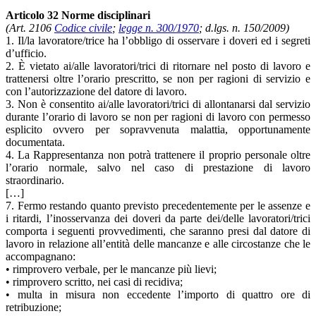
Articolo 32 Norme disciplinari
(Art. 2106
Codice civile
;
legge n. 300/1970
; d.lgs. n. 150/2009)
1. Il/la lavoratore/trice ha l’obbligo di osservare i doveri ed i segreti
d’ufficio.
2. È vietato ai/alle lavoratori/trici di ritornare nel posto di lavoro e
trattenersi oltre l’orario prescritto, se non per ragioni di servizio e
con l’autorizzazione del datore di lavoro.
3. Non è consentito ai/alle lavoratori/trici di allontanarsi dal servizio
durante l’orario di lavoro se non per ragioni di lavoro con permesso
esplicito ovvero per sopravvenuta malattia, opportunamente
documentata.
4. La Rappresentanza non potrà trattenere il proprio personale oltre
l’orario normale, salvo nel caso di prestazione di lavoro
straordinario.
[…]
7. Fermo restando quanto previsto precedentemente per le assenze e
i ritardi, l’inosservanza dei doveri da parte dei/delle lavoratori/trici
comporta i seguenti provvedimenti, che saranno presi dal datore di
lavoro in relazione all’entità delle mancanze e alle circostanze che le
accompagnano:
• rimprovero verbale, per le mancanze più lievi;
• rimprovero scritto, nei casi di recidiva;
• multa in misura non eccedente l’importo di quattro ore di
retribuzione;