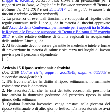
(
Legge n. 92/2012
; Accordo della Conferenza permanente per i
rapporti tra lo Stato, le Regioni e le Province autonome di Trento e
Bolzano del 24.1.2013 e del
25.5.2017
: Linee guida in materia di
tirocini e relative delibere regionali)
1. La presenza di eventuali tirocinanti è sottoposta al rispetto delle
regole contenute nelle Linee guida in materia di tirocini approvate
dall’
Accordo della Conferenza permanente per i rapporti tra lo Stato,
le Regioni e le Province autonome di Trento e Bolzano il 25 maggio
2017
e dalle relative delibere di Giunta regionali in recepimento
delle suddette Linee guida.
2. Al tirocinante devono essere garantite le medesime tutele e forme
di prevenzione in materia di salute e sicurezza nei luoghi di lavoro
previste per il personale dipendente.
[…]
Articolo 15 Riposo settimanale e festività
(Art. 2109
Codice civile
;
legge n. 260/1949
;
d.lgs. n. 66/2003
e
successive modificazioni)
1. Il/la lavoratore/trice ha diritto al riposo settimanale, normalmente
coincidente con la domenica.
2. I/le lavoratori/trici che, in casi del tutto eccezionali, prestino la
loro attività la domenica godranno del prescritto riposo in altro
giorno della settimana.
3. Qualora l’attività lavorativa venga prestata nella giornata del
riposo settimanale o di altro giorno festivo, il/la lavoratore/trice avrà