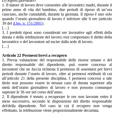
D) Riposi giornalieri
1. Il datore di lavoro deve consentire alle lavoratrici madri, durante il
primo anno di vita del bambino, due periodi di riposo di un’ora
ciascuno, anche cumulabili, durante la giornata. Il riposo è uno solo
quando l’orario giornaliero di lavoro è inferiore alle 6 ore (articolo
39 del
d.lgs. n. 151/2001
).
[…]
3. I predetti riposi sono considerati ore lavorative agli effetti della
durata e della retribuzione del lavoro; essi comportano il diritto della
lavoratrice o del lavoratore ad uscire dalla sede di lavoro.
[…]
Articolo 22 Permessi brevi a recupero
1. Previa valutazione del responsabile delle risorse umane e del
diretto responsabile del dipendente, può essere concesso al
lavoratore che ne faccia richiesta il permesso di assentarsi per brevi
periodi durante l’orario di lavoro, oltre ai permessi retribuiti di cui
all’articolo 21 della presente disciplina. I permessi concessi a tale
titolo non possono essere in nessun caso di durata superiore alla
metà dell’orario giornaliero di lavoro e non possono comunque
superare le 36 ore nel corso dell’anno.
2. Il dipendente è tenuto a recuperare le ore non lavorate entro il
mese successivo, secondo le disposizioni del diretto responsabile
del/della dipendente. Nel caso in cui il recupero non venga
effettuato, la retribuzione viene proporzionalmente decurtata.