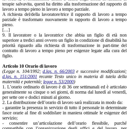
terapie salvavita, questi ha diritto alla trasformazione del rapporto di
lavoro a tempo pieno in lavoro a tempo parziale.
A richiesta del/della lavoratore/trice il rapporto di lavoro a tempo
parziale è trasformato nuovamente in rapporto di lavoro a tempo
pieno.
[…]
9. Il lavoratore o la lavoratrice che abbia un figlio di età non
superiore a tredici anni ovvero un figlio in condizione di disabilità ha
priorità riguardo alla richiesta di trasformazione in part-time del
contratto di lavoro a tempo pieno per esigenze legate alla cura del
figlio.
Articolo 10 Orario di lavoro
(Legge n. 104/1992;
d.lgs. n. 66/2003
e successive modificazioni;
d.lgs. n. 151/2001
recante Testo unico in materia di tutela della
maternità e paternità;
legge n. 53/2000
)
1. L’orario ordinario di lavoro è di 36 ore settimanali ed è articolato
generalmente su cinque o sei giorni, di norma dal lunedì al venerdì,
per sette ore e dodici minuti al giorno.
2. La distribuzione dell’orario di lavoro sarà realizzata in modo da:
- garantire la presenza in servizio di tutto il personale in determinate
fasce orarie al fine di soddisfare in maniera ottimale le esigenze del
servizio;
- consentire un’articolazione dell’orario flessibile, purché
compatibile con l’organizzazione degli uffici e del lavoro, per