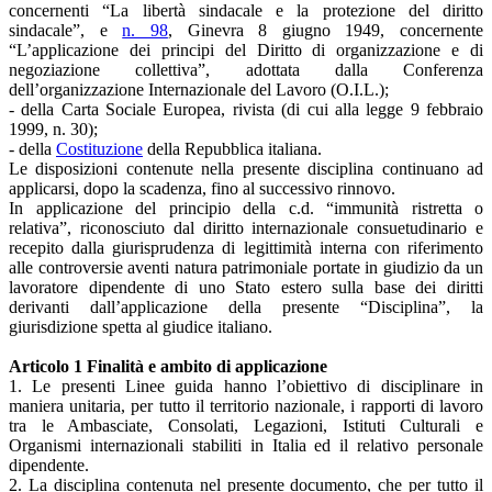
concernenti “La libertà sindacale e la protezione del diritto
sindacale”, e
n. 98
, Ginevra 8 giugno 1949, concernente
“L’applicazione dei principi del Diritto di organizzazione e di
negoziazione collettiva”, adottata dalla Conferenza
dell’organizzazione Internazionale del Lavoro (O.I.L.);
- della Carta Sociale Europea, rivista (di cui alla legge 9 febbraio
1999, n. 30);
- della
Costituzione
della Repubblica italiana.
Le disposizioni contenute nella presente disciplina continuano ad
applicarsi, dopo la scadenza, fino al successivo rinnovo.
In applicazione del principio della c.d. “immunità ristretta o
relativa”, riconosciuto dal diritto internazionale consuetudinario e
recepito dalla giurisprudenza di legittimità interna con riferimento
alle controversie aventi natura patrimoniale portate in giudizio da un
lavoratore dipendente di uno Stato estero sulla base dei diritti
derivanti dall’applicazione della presente “Disciplina”, la
giurisdizione spetta al giudice italiano.
Articolo 1 Finalità e ambito di applicazione
1. Le presenti Linee guida hanno l’obiettivo di disciplinare in
maniera unitaria, per tutto il territorio nazionale, i rapporti di lavoro
tra le Ambasciate, Consolati, Legazioni, Istituti Culturali e
Organismi internazionali stabiliti in Italia ed il relativo personale
dipendente.
2. La disciplina contenuta nel presente documento, che per tutto il