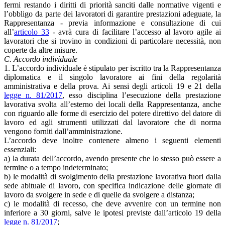
fermi restando i diritti di priorità sanciti dalle normative vigenti e
l’obbligo da parte dei lavoratori di garantire prestazioni adeguate, la
Rappresentanza - previa informazione e consultazione di cui
all’
articolo 33
- avrà cura di facilitare l’accesso al lavoro agile ai
lavoratori che si trovino in condizioni di particolare necessità, non
coperte da altre misure.
C. Accordo individuale
1. L’accordo individuale è stipulato per iscritto tra la Rappresentanza
diplomatica e il singolo lavoratore ai fini della regolarità
amministrativa e della prova. Ai sensi degli articoli 19 e 21 della
legge n. 81/2017
, esso disciplina l’esecuzione della prestazione
lavorativa svolta all’esterno dei locali della Rappresentanza, anche
con riguardo alle forme di esercizio del potere direttivo del datore di
lavoro ed agli strumenti utilizzati dal lavoratore che di norma
vengono forniti dall’amministrazione.
L’accordo deve inoltre contenere almeno i seguenti elementi
essenziali:
a) la durata dell’accordo, avendo presente che lo stesso può essere a
termine o a tempo indeterminato;
b) le modalità di svolgimento della prestazione lavorativa fuori dalla
sede abituale di lavoro, con specifica indicazione delle giornate di
lavoro da svolgere in sede e di quelle da svolgere a distanza;
c) le modalità di recesso, che deve avvenire con un termine non
inferiore a 30 giorni, salve le ipotesi previste dall’articolo 19 della
legge n. 81/2017
;