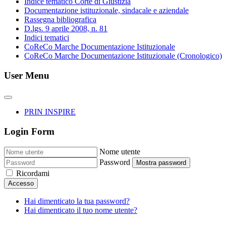
Indice tematico Corte di Giustizia
Documentazione istituzionale, sindacale e aziendale
Rassegna bibliografica
D.lgs. 9 aprile 2008, n. 81
Indici tematici
CoReCo Marche Documentazione Istituzionale
CoReCo Marche Documentazione Istituzionale (Cronologico)
User Menu
PRIN INSPIRE
Login Form
Nome utente
Password
Mostra password
Ricordami
Accesso
Hai dimenticato la tua password?
Hai dimenticato il tuo nome utente?