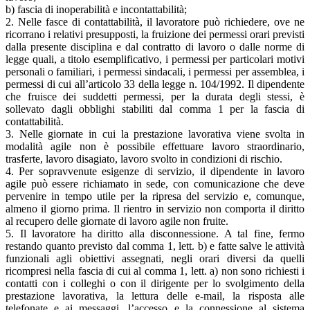
b) fascia di inoperabilità e incontattabilità;
2. Nelle fasce di contattabilità, il lavoratore può richiedere, ove ne
ricorrano i relativi presupposti, la fruizione dei permessi orari previsti
dalla presente disciplina e dal contratto di lavoro o dalle norme di
legge quali, a titolo esemplificativo, i permessi per particolari motivi
personali o familiari, i permessi sindacali, i permessi per assemblea, i
permessi di cui all’articolo 33 della legge n. 104/1992. Il dipendente
che fruisce dei suddetti permessi, per la durata degli stessi, è
sollevato dagli obblighi stabiliti dal comma 1 per la fascia di
contattabilità.
3. Nelle giornate in cui la prestazione lavorativa viene svolta in
modalità agile non è possibile effettuare lavoro straordinario,
trasferte, lavoro disagiato, lavoro svolto in condizioni di rischio.
4. Per sopravvenute esigenze di servizio, il dipendente in lavoro
agile può essere richiamato in sede, con comunicazione che deve
pervenire in tempo utile per la ripresa del servizio e, comunque,
almeno il giorno prima. Il rientro in servizio non comporta il diritto
al recupero delle giornate di lavoro agile non fruite.
5. Il lavoratore ha diritto alla disconnessione. A tal fine, fermo
restando quanto previsto dal comma 1, lett. b) e fatte salve le attività
funzionali agli obiettivi assegnati, negli orari diversi da quelli
ricompresi nella fascia di cui al comma 1, lett. a) non sono richiesti i
contatti con i colleghi o con il dirigente per lo svolgimento della
prestazione lavorativa, la lettura delle e-mail, la risposta alle
telefonate e ai messaggi, l’accesso e la connessione al sistema