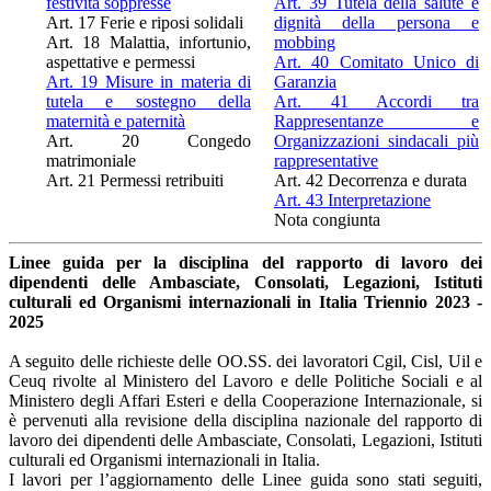
festività soppresse
Art. 39 Tutela della salute e
Art. 17 Ferie e riposi solidali
dignità della persona e
Art. 18 Malattia, infortunio,
mobbing
aspettative e permessi
Art. 40 Comitato Unico di
Art. 19 Misure in materia di
Garanzia
tutela e sostegno della
Art. 41 Accordi tra
maternità e paternità
Rappresentanze e
Art. 20 Congedo
Organizzazioni sindacali più
matrimoniale
rappresentative
Art. 21 Permessi retribuiti
Art. 42 Decorrenza e durata
Art. 43 Interpretazione
Nota congiunta
Linee guida per la disciplina del rapporto di lavoro dei
dipendenti delle Ambasciate, Consolati, Legazioni, Istituti
culturali ed Organismi internazionali in Italia Triennio 2023 -
2025
A seguito delle richieste delle OO.SS. dei lavoratori Cgil, Cisl, Uil e
Ceuq rivolte al Ministero del Lavoro e delle Politiche Sociali e al
Ministero degli Affari Esteri e della Cooperazione Internazionale, si
è pervenuti alla revisione della disciplina nazionale del rapporto di
lavoro dei dipendenti delle Ambasciate, Consolati, Legazioni, Istituti
culturali ed Organismi internazionali in Italia.
I lavori per l’aggiornamento delle Linee guida sono stati seguiti,