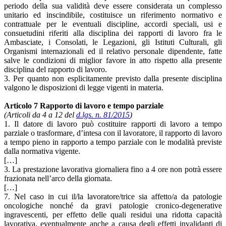
periodo della sua validità deve essere considerata un complesso
unitario ed inscindibile, costituisce un riferimento normativo e
contrattuale per le eventuali discipline, accordi speciali, usi e
consuetudini riferiti alla disciplina dei rapporti di lavoro fra le
Ambasciate, i Consolati, le Legazioni, gli Istituti Culturali, gli
Organismi internazionali ed il relativo personale dipendente, fatte
salve le condizioni di miglior favore in atto rispetto alla presente
disciplina del rapporto di lavoro.
3. Per quanto non esplicitamente previsto dalla presente disciplina
valgono le disposizioni di legge vigenti in materia.
Articolo 7 Rapporto di lavoro e tempo parziale
(Articoli da 4 a 12 del
d.lgs. n. 81/2015
)
1. Il datore di lavoro può costituire rapporti di lavoro a tempo
parziale o trasformare, d’intesa con il lavoratore, il rapporto di lavoro
a tempo pieno in rapporto a tempo parziale con le modalità previste
dalla normativa vigente.
[…]
3. La prestazione lavorativa giornaliera fino a 4 ore non potrà essere
frazionata nell’arco della giornata.
[…]
7. Nel caso in cui il/la lavoratore/trice sia affetto/a da patologie
oncologiche nonché da gravi patologie cronico-degenerative
ingravescenti, per effetto delle quali residui una ridotta capacità
lavorativa, eventualmente anche a causa degli effetti invalidanti di