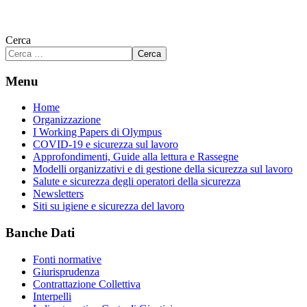
Cerca
Cerca
Menu
Home
Organizzazione
I Working Papers di Olympus
COVID-19 e sicurezza sul lavoro
Approfondimenti, Guide alla lettura e Rassegne
Modelli organizzativi e di gestione della sicurezza sul lavoro
Salute e sicurezza degli operatori della sicurezza
Newsletters
Siti su igiene e sicurezza del lavoro
Banche Dati
Fonti normative
Giurisprudenza
Contrattazione Collettiva
Interpelli