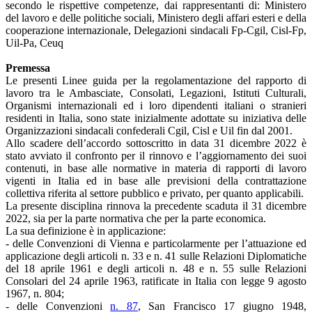
secondo le rispettive competenze, dai rappresentanti di: Ministero
del lavoro e delle politiche sociali, Ministero degli affari esteri e della
cooperazione internazionale, Delegazioni sindacali Fp-Cgil, Cisl-Fp,
Uil-Pa, Ceuq
Premessa
Le presenti Linee guida per la regolamentazione del rapporto di
lavoro tra le Ambasciate, Consolati, Legazioni, Istituti Culturali,
Organismi internazionali ed i loro dipendenti italiani o stranieri
residenti in Italia, sono state inizialmente adottate su iniziativa delle
Organizzazioni sindacali confederali Cgil, Cisl e Uil fin dal 2001.
Allo scadere dell’accordo sottoscritto in data 31 dicembre 2022 è
stato avviato il confronto per il rinnovo e l’aggiornamento dei suoi
contenuti, in base alle normative in materia di rapporti di lavoro
vigenti in Italia ed in base alle previsioni della contrattazione
collettiva riferita al settore pubblico e privato, per quanto applicabili.
La presente disciplina rinnova la precedente scaduta il 31 dicembre
2022, sia per la parte normativa che per la parte economica.
La sua definizione è in applicazione:
- delle Convenzioni di Vienna e particolarmente per l’attuazione ed
applicazione degli articoli n. 33 e n. 41 sulle Relazioni Diplomatiche
del 18 aprile 1961 e degli articoli n. 48 e n. 55 sulle Relazioni
Consolari del 24 aprile 1963, ratificate in Italia con legge 9 agosto
1967, n. 804;
- delle Convenzioni
n. 87
, San Francisco 17 giugno 1948,