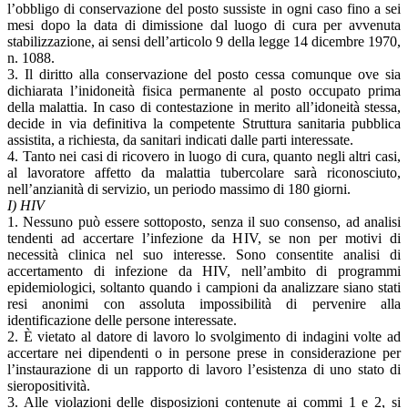
l’obbligo di conservazione del posto sussiste in ogni caso fino a sei
mesi dopo la data di dimissione dal luogo di cura per avvenuta
stabilizzazione, ai sensi dell’articolo 9 della legge 14 dicembre 1970,
n. 1088.
3. Il diritto alla conservazione del posto cessa comunque ove sia
dichiarata l’inidoneità fisica permanente al posto occupato prima
della malattia. In caso di contestazione in merito all’idoneità stessa,
decide in via definitiva la competente Struttura sanitaria pubblica
assistita, a richiesta, da sanitari indicati dalle parti interessate.
4. Tanto nei casi di ricovero in luogo di cura, quanto negli altri casi,
al lavoratore affetto da malattia tubercolare sarà riconosciuto,
nell’anzianità di servizio, un periodo massimo di 180 giorni.
I) HIV
1. Nessuno può essere sottoposto, senza il suo consenso, ad analisi
tendenti ad accertare l’infezione da HIV, se non per motivi di
necessità clinica nel suo interesse. Sono consentite analisi di
accertamento di infezione da HIV, nell’ambito di programmi
epidemiologici, soltanto quando i campioni da analizzare siano stati
resi anonimi con assoluta impossibilità di pervenire alla
identificazione delle persone interessate.
2. È vietato al datore di lavoro lo svolgimento di indagini volte ad
accertare nei dipendenti o in persone prese in considerazione per
l’instaurazione di un rapporto di lavoro l’esistenza di uno stato di
sieropositività.
3. Alle violazioni delle disposizioni contenute ai commi 1 e 2, si