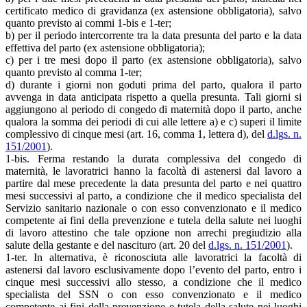
certificato medico di gravidanza (ex astensione obbligatoria), salvo
quanto previsto ai commi 1-bis e 1-ter;
b) per il periodo intercorrente tra la data presunta del parto e la data
effettiva del parto (ex astensione obbligatoria);
c) per i tre mesi dopo il parto (ex astensione obbligatoria), salvo
quanto previsto al comma 1-ter;
d) durante i giorni non goduti prima del parto, qualora il parto
avvenga in data anticipata rispetto a quella presunta. Tali giorni si
aggiungono al periodo di congedo di maternità dopo il parto, anche
qualora la somma dei periodi di cui alle lettere a) e c) superi il limite
complessivo di cinque mesi (art. 16, comma 1, lettera d), del
d.lgs. n.
151/2001
).
1-bis. Ferma restando la durata complessiva del congedo di
maternità, le lavoratrici hanno la facoltà di astenersi dal lavoro a
partire dal mese precedente la data presunta del parto e nei quattro
mesi successivi al parto, a condizione che il medico specialista del
Servizio sanitario nazionale o con esso convenzionato e il medico
competente ai fini della prevenzione e tutela della salute nei luoghi
di lavoro attestino che tale opzione non arrechi pregiudizio alla
salute della gestante e del nascituro (art. 20 del
d.lgs. n. 151/2001
).
1-ter. In alternativa, è riconosciuta alle lavoratrici la facoltà di
astenersi dal lavoro esclusivamente dopo l’evento del parto, entro i
cinque mesi successivi allo stesso, a condizione che il medico
specialista del SSN o con esso convenzionato e il medico
competente ai fini della prevenzione e tutela della salute nei luoghi