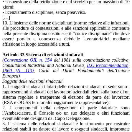
• sospensione della retribuzione e dal servizio per un massimo di 10
giorni;
• licenziamento disciplinare, senza preavviso.
[…]
10. L’insieme delle norme disciplinari (norme relative alle infrazioni,
alle procedure di contestazioni e alle sanzioni applicabili) contenute
nella presente disciplina costituisce il “codice disciplinare” che deve
essere portato a conoscenza dei/delle lavoratori/trici mediante
affissione in luogo accessibile a tutti.
Articolo 33 Sistema di relazioni sindacali
(
Convenzione OIL n. 154
del 1981 sulla contrattazione collettiva,
Consultation Industrial and National Levels,
ILO Recommendation,
1960 (N. 113)
, Carta dei Diritti Fondamentali dell’Unione
Europea)
Soggetti delle relazioni sindacali
1. I soggetti sindacali titolari delle relazioni sindacali di sede sono i
rappresentanti sindacali dei lavoratori aziendali eletti sulla base di un
sistema regolare e trasparente di elezione da parte dei lavoratori
(RSA e OO.SS territoriali maggiormente rappresentative).
2. I componenti della delegazione di parte datoriale sono
l’Ambasciatore, il Console e/o un suo delegato e altri funzionari
eventualmente designati dal Capo Delegazione.
3. Il sistema delle relazioni sindacali è lo strumento per costruire
relazioni stabili tra datore di lavoro e soggetti sindacali, improntate