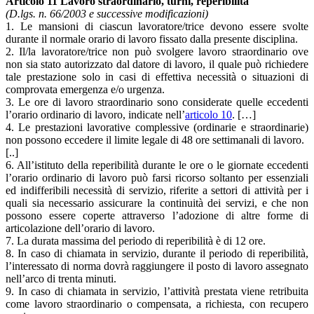
Articolo 11 Lavoro straordinario, turni, reperibilità
(D.lgs. n. 66/2003 e successive modificazioni)
1. Le mansioni di ciascun lavoratore/trice devono essere svolte
durante il normale orario di lavoro fissato dalla presente disciplina.
2. Il/la lavoratore/trice non può svolgere lavoro straordinario ove
non sia stato autorizzato dal datore di lavoro, il quale può richiedere
tale prestazione solo in casi di effettiva necessità o situazioni di
comprovata emergenza e/o urgenza.
3. Le ore di lavoro straordinario sono considerate quelle eccedenti
l’orario ordinario di lavoro, indicate nell’
articolo 10
. […]
4. Le prestazioni lavorative complessive (ordinarie e straordinarie)
non possono eccedere il limite legale di 48 ore settimanali di lavoro.
[..]
6. All’istituto della reperibilità durante le ore o le giornate eccedenti
l’orario ordinario di lavoro può farsi ricorso soltanto per essenziali
ed indifferibili necessità di servizio, riferite a settori di attività per i
quali sia necessario assicurare la continuità dei servizi, e che non
possono essere coperte attraverso l’adozione di altre forme di
articolazione dell’orario di lavoro.
7. La durata massima del periodo di reperibilità è di 12 ore.
8. In caso di chiamata in servizio, durante il periodo di reperibilità,
l’interessato di norma dovrà raggiungere il posto di lavoro assegnato
nell’arco di trenta minuti.
9. In caso di chiamata in servizio, l’attività prestata viene retribuita
come lavoro straordinario o compensata, a richiesta, con recupero