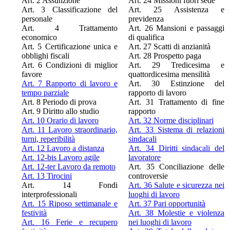
Art. 2 Assunzione
Art. 24 Missioni fuori sede
Art. 3 Classificazione del
Art. 25 Assistenza e
personale
previdenza
Art. 4 Trattamento
Art. 26 Mansioni e passaggi
economico
di qualifica
Art. 5 Certificazione unica e
Art. 27 Scatti di anzianità
obblighi fiscali
Art. 28 Prospetto paga
Art. 6 Condizioni di miglior
Art. 29 Tredicesima e
favore
quattordicesima mensilità
Art. 7 Rapporto di lavoro e
Art. 30 Estinzione del
tempo parziale
rapporto di lavoro
Art. 8 Periodo di prova
Art. 31 Trattamento di fine
Art. 9 Diritto allo studio
rapporto
Art. 10 Orario di lavoro
Art. 32 Norme disciplinari
Art. 11 Lavoro straordinario,
Art. 33 Sistema di relazioni
turni, reperibilità
sindacali
Art. 12 Lavoro a distanza
Art. 34 Diritti sindacali del
Art. 12-bis Lavoro agile
lavoratore
Art. 12-ter Lavoro da remoto
Art. 35 Conciliazione delle
Art. 13 Tirocini
controversie
Art. 14 Fondi
Art. 36 Salute e sicurezza nei
interprofessionali
luoghi di lavoro
Art. 15 Riposo settimanale e
Art. 37 Pari opportunità
festività
Art. 38 Molestie e violenza
Art. 16 Ferie e recupero
nei luoghi di lavoro