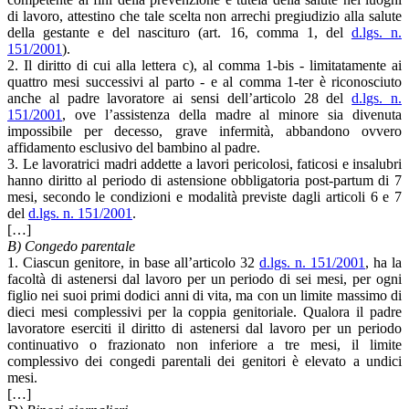
di lavoro, attestino che tale scelta non arrechi pregiudizio alla salute
della gestante e del nascituro (art. 16, comma 1, del
d.lgs. n.
151/2001
).
2. Il diritto di cui alla lettera c), al comma 1-bis - limitatamente ai
quattro mesi successivi al parto - e al comma 1-ter è riconosciuto
anche al padre lavoratore ai sensi dell’articolo 28 del
d.lgs. n.
151/2001
, ove l’assistenza della madre al minore sia divenuta
impossibile per decesso, grave infermità, abbandono ovvero
affidamento esclusivo del bambino al padre.
3. Le lavoratrici madri addette a lavori pericolosi, faticosi e insalubri
hanno diritto al periodo di astensione obbligatoria post-partum di 7
mesi, secondo le condizioni e modalità previste dagli articoli 6 e 7
del
d.lgs. n. 151/2001
.
[…]
B) Congedo parentale
1. Ciascun genitore, in base all’articolo 32
d.lgs. n. 151/2001
, ha la
facoltà di astenersi dal lavoro per un periodo di sei mesi, per ogni
figlio nei suoi primi dodici anni di vita, ma con un limite massimo di
dieci mesi complessivi per la coppia genitoriale. Qualora il padre
lavoratore eserciti il diritto di astenersi dal lavoro per un periodo
continuativo o frazionato non inferiore a tre mesi, il limite
complessivo dei congedi parentali dei genitori è elevato a undici
mesi.
[…]