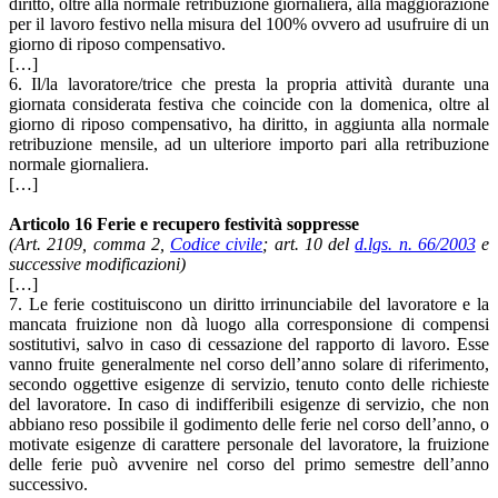
diritto, oltre alla normale retribuzione giornaliera, alla maggiorazione
per il lavoro festivo nella misura del 100% ovvero ad usufruire di un
giorno di riposo compensativo.
[…]
6. Il/la lavoratore/trice che presta la propria attività durante una
giornata considerata festiva che coincide con la domenica, oltre al
giorno di riposo compensativo, ha diritto, in aggiunta alla normale
retribuzione mensile, ad un ulteriore importo pari alla retribuzione
normale giornaliera.
[…]
Articolo 16 Ferie e recupero festività soppresse
(Art. 2109, comma 2,
Codice civile
; art. 10 del
d.lgs. n. 66/2003
e
successive modificazioni)
[…]
7. Le ferie costituiscono un diritto irrinunciabile del lavoratore e la
mancata fruizione non dà luogo alla corresponsione di compensi
sostitutivi, salvo in caso di cessazione del rapporto di lavoro. Esse
vanno fruite generalmente nel corso dell’anno solare di riferimento,
secondo oggettive esigenze di servizio, tenuto conto delle richieste
del lavoratore. In caso di indifferibili esigenze di servizio, che non
abbiano reso possibile il godimento delle ferie nel corso dell’anno, o
motivate esigenze di carattere personale del lavoratore, la fruizione
delle ferie può avvenire nel corso del primo semestre dell’anno
successivo.