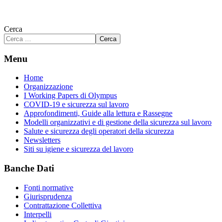
Cerca
Cerca
Menu
Home
Organizzazione
I Working Papers di Olympus
COVID-19 e sicurezza sul lavoro
Approfondimenti, Guide alla lettura e Rassegne
Modelli organizzativi e di gestione della sicurezza sul lavoro
Salute e sicurezza degli operatori della sicurezza
Newsletters
Siti su igiene e sicurezza del lavoro
Banche Dati
Fonti normative
Giurisprudenza
Contrattazione Collettiva
Interpelli