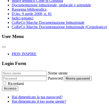
Indice tematico Corte di Giustizia
Documentazione istituzionale, sindacale e aziendale
Rassegna bibliografica
D.lgs. 9 aprile 2008, n. 81
Indici tematici
CoReCo Marche Documentazione Istituzionale
CoReCo Marche Documentazione Istituzionale (Cronologico)
User Menu
PRIN INSPIRE
Login Form
Nome utente
Password
Mostra password
Ricordami
Accesso
Hai dimenticato la tua password?
Hai dimenticato il tuo nome utente?