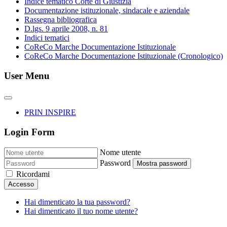
Indice tematico Corte di Giustizia
Documentazione istituzionale, sindacale e aziendale
Rassegna bibliografica
D.lgs. 9 aprile 2008, n. 81
Indici tematici
CoReCo Marche Documentazione Istituzionale
CoReCo Marche Documentazione Istituzionale (Cronologico)
User Menu
PRIN INSPIRE
Login Form
Nome utente
Password
Mostra password
Ricordami
Accesso
Hai dimenticato la tua password?
Hai dimenticato il tuo nome utente?