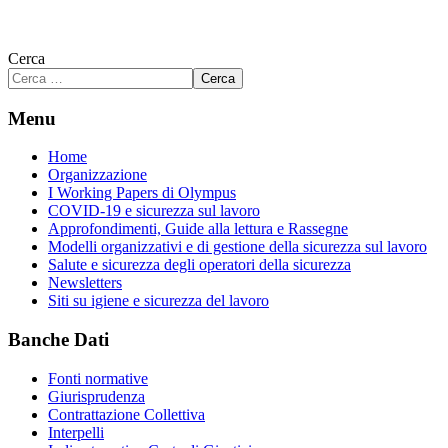
Cerca
Cerca
Menu
Home
Organizzazione
I Working Papers di Olympus
COVID-19 e sicurezza sul lavoro
Approfondimenti, Guide alla lettura e Rassegne
Modelli organizzativi e di gestione della sicurezza sul lavoro
Salute e sicurezza degli operatori della sicurezza
Newsletters
Siti su igiene e sicurezza del lavoro
Banche Dati
Fonti normative
Giurisprudenza
Contrattazione Collettiva
Interpelli