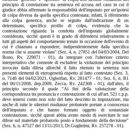
principio di correlazione tra sentenza ed accusa nel caso in cui il
giudice abbia affermato la responsabilità dell'imputato per un'ipotesi
di colpa diversa da quella specifica contestata; infatti, il riferimento
alla colpa generica, anche se seguito dall'indicazione di un
determinato, specifico profilo di colpa, evidenzia che la
contestazione riguarda la condotta dell'imputato globalmente
considerata, sicchè questi è in grado di difendersi relativamente a
tutti gli aspetti del comportamento tenuto in occasione dell'evento di
cui è chiamato a rispondere, indipendentemente dalla specifica
norma che si assume violata" (Sez. 4, n. 27851 del 04/03/2004, Del
Bono, Rv. 229071 - 01), da integrare con l'ulteriore criterio
interpretativo che consente di escludere la violazione del principio
invocato dalla difesa allorchè il fatto ritenuto in sentenza non
presenti elementi di eterogeneità rispetto al fatto contestato (Sez. 3,
n. 7146 del 04/02/2021, Ogbeifun, Rv. 281477 - 01; Sez. 6, n. B1
del 06/11/2008, dep.2009, Zecca, Rv. 242368 - 01); dall'altro, il
principio secondo il quale "Ai fini della valutazione della
corrispondenza tra pronuncia e contestazione di cui all'art. 521 c.p.p.
deve tenersi conto non solo del fatto descritto in imputazione, ma
anche di tutte le ulteriori risultanze probatorie portate a conoscenza
dell'imputato e che hanno formato oggetto di sostanziale
contestazione, sicchè questi abbia avuto modo di esercitare le sue
difese sul materiale probatorio posto a fondamento della decisione"
(Sez. 6, n. 47527 del 13/11/2013, Di Guglielmi, Rv. 257278 - 01).