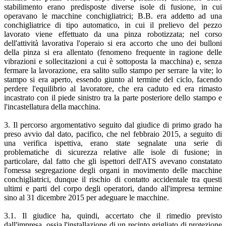
stabilimento erano predisposte diverse isole di fusione, in cui
operavano le macchine conchigliatrici; B.B. era addetto ad una
conchigliatrice di tipo automatico, in cui il prelievo del pezzo
lavorato viene effettuato da una pinza robotizzata; nel corso
dell'attività lavorativa l'operaio si era accorto che uno dei bulloni
della pinza si era allentato (fenomeno frequente in ragione delle
vibrazioni e sollecitazioni a cui è sottoposta la macchina) e, senza
fermare la lavorazione, era salito sullo stampo per serrare la vite; lo
stampo si era aperto, essendo giunto al termine del ciclo, facendo
perdere l'equilibrio al lavoratore, che era caduto ed era rimasto
incastrato con il piede sinistro tra la parte posteriore dello stampo e
l'incastellatura della macchina.
3. Il percorso argomentativo seguito dal giudice di primo grado ha
preso avvio dal dato, pacifico, che nel febbraio 2015, a seguito di
una verifica ispettiva, erano state segnalate una serie di
problematiche di sicurezza relative alle isole di fusione; in
particolare, dal fatto che gli ispettori dell'ATS avevano constatato
l'omessa segregazione degli organi in movimento delle macchine
conchigliatrici, dunque il rischio di contatto accidentale tra questi
ultimi e parti del corpo degli operatori, dando all'impresa termine
sino al 31 dicembre 2015 per adeguare le macchine.
3.1. Il giudice ha, quindi, accertato che il rimedio previsto
dall'impresa, ossia l'installazione di un recinto grigliato di protezione