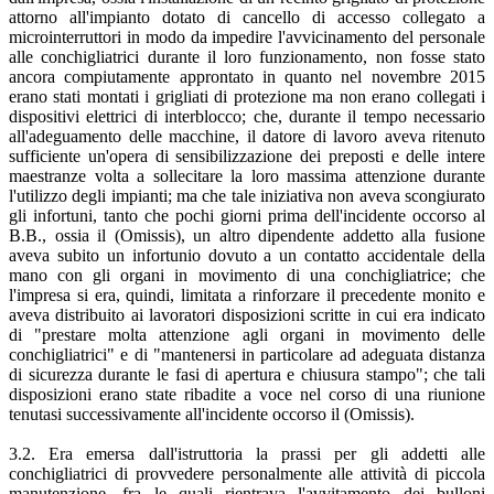
attorno all'impianto dotato di cancello di accesso collegato a
microinterruttori in modo da impedire l'avvicinamento del personale
alle conchigliatrici durante il loro funzionamento, non fosse stato
ancora compiutamente approntato in quanto nel novembre 2015
erano stati montati i grigliati di protezione ma non erano collegati i
dispositivi elettrici di interblocco; che, durante il tempo necessario
all'adeguamento delle macchine, il datore di lavoro aveva ritenuto
sufficiente un'opera di sensibilizzazione dei preposti e delle intere
maestranze volta a sollecitare la loro massima attenzione durante
l'utilizzo degli impianti; ma che tale iniziativa non aveva scongiurato
gli infortuni, tanto che pochi giorni prima dell'incidente occorso al
B.B., ossia il (Omissis), un altro dipendente addetto alla fusione
aveva subito un infortunio dovuto a un contatto accidentale della
mano con gli organi in movimento di una conchigliatrice; che
l'impresa si era, quindi, limitata a rinforzare il precedente monito e
aveva distribuito ai lavoratori disposizioni scritte in cui era indicato
di "prestare molta attenzione agli organi in movimento delle
conchigliatrici" e di "mantenersi in particolare ad adeguata distanza
di sicurezza durante le fasi di apertura e chiusura stampo"; che tali
disposizioni erano state ribadite a voce nel corso di una riunione
tenutasi successivamente all'incidente occorso il (Omissis).
3.2. Era emersa dall'istruttoria la prassi per gli addetti alle
conchigliatrici di provvedere personalmente alle attività di piccola
manutenzione, fra le quali rientrava l'avvitamento dei bulloni