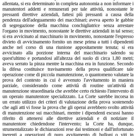
allentata, si era determinato in completa autonomia a non informare i
manutentori addetti e remunerati per tale attività, nonostante le
pressanti direttive aziendali, fattesi più pressanti a causa della
pendenza dell'adeguamento dei macchinari; aveva aperto le gabbie
di segregazione della macchina conchigliatrice senza arrestare
l'organo in movimento, nonostante le direttive aziendali in tal senso;
si era avvicinato al macchinario in movimento, nonostante l'espresso
divieto di avvicinamento fornito un mese prima a tutti i dipendenti
anche nel corso di una riunione appositamente tenuta; si era
avvicinato alla porzione interna del macchinario salendo su
quest'ultimo e portandosi all'altezza del suolo di circa 1,80 metri;
aveva serrato la pinza mentre la macchina era in funzione. Secondo
la difesa costituisce travisamento della prova qualificare tale
operazione come di piccola manutenzione, o quantomeno valutare la
prova del contesto in cui è avvenuto l'avvitamento in maniera
parziale, considerando come attività di routine un'attività di
manutenzione straordinaria che avrebbe certo richiesto l'intervento di
un operaio manutentore specializzato. La Corte sarebbe incorsa in
un errato utilizzo dei criteri di valutazione della prova sostenendo
che agli atti vi fosse la prova che gli operai avrebbero svolto attività
di manutenzione sui macchinari, mentre i dipendenti escussi hanno
riferito di attenersi alle direttive aziendali e di notiziare il
manutentore chiedendone l'intervento; la Corte ha, dunque,
strumentalizzato le dichiarazioni rese dai testimoni e dall'infortunato
inerenti a operazioni di puro avvitamento di bulloni o viti in