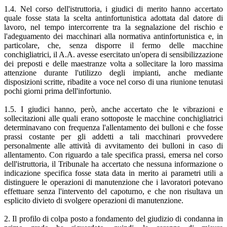
1.4. Nel corso dell'istruttoria, i giudici di merito hanno accertato
quale fosse stata la scelta antinfortunistica adottata dal datore di
lavoro, nel tempo intercorrente tra la segnalazione del rischio e
l'adeguamento dei macchinari alla normativa antinfortunistica e, in
particolare, che, senza disporre il fermo delle macchine
conchigliatrici, il A.A. avesse esercitato un'opera di sensibilizzazione
dei preposti e delle maestranze volta a sollecitare la loro massima
attenzione durante l'utilizzo degli impianti, anche mediante
disposizioni scritte, ribadite a voce nel corso di una riunione tenutasi
pochi giorni prima dell'infortunio.
1.5. I giudici hanno, però, anche accertato che le vibrazioni e
sollecitazioni alle quali erano sottoposte le macchine conchigliatrici
determinavano con frequenza l'allentamento dei bulloni e che fosse
prassi costante per gli addetti a tali macchinari provvedere
personalmente alle attività di avvitamento dei bulloni in caso di
allentamento. Con riguardo a tale specifica prassi, emersa nel corso
dell'istruttoria, il Tribunale ha accertato che nessuna informazione o
indicazione specifica fosse stata data in merito ai parametri utili a
distinguere le operazioni di manutenzione che i lavoratori potevano
effettuare senza l'intervento del capoturno, e che non risultava un
esplicito divieto di svolgere operazioni di manutenzione.
2. Il profilo di colpa posto a fondamento del giudizio di condanna in