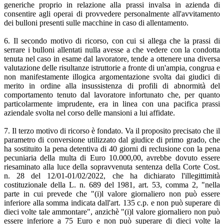
generiche proprio in relazione alla prassi invalsa in azienda di
consentire agli operai di provvedere personalmente all'avvitamento
dei bulloni presenti sulle macchine in caso di allentamento.
6. Il secondo motivo di ricorso, con cui si allega che la prassi di
serrare i bulloni allentati nulla avesse a che vedere con la condotta
tenuta nel caso in esame dal lavoratore, tende a ottenere una diversa
valutazione delle risultanze istruttorie a fronte di un'ampia, congrua e
non manifestamente illogica argomentazione svolta dai giudici di
merito in ordine alla insussistenza di profili di abnormità del
comportamento tenuto dal lavoratore infortunato che, per quanto
particolarmente imprudente, era in linea con una pacifica prassi
aziendale svolta nel corso delle mansioni a lui affidate.
7. Il terzo motivo di ricorso è fondato. Va il proposito precisato che il
parametro di conversione utilizzato dal giudice di primo grado, che
ha sostituito la pena detentiva di 40 giorni di reclusione con la pena
pecuniaria della multa di Euro 10.000,00, avrebbe dovuto essere
riesaminato alla luce della sopravvenuta sentenza della Corte Cost.
n. 28 del 12/01-01/02/2022, che ha dichiarato l'illegittimità
costituzionale della L. n. 689 del 1981, art. 53, comma 2, "nella
parte in cui prevede che "(i)l valore giornaliero non può essere
inferiore alla somma indicata dall'art. 135 c.p. e non può superare di
dieci volte tale ammontare", anzichè "(i)l valore giornaliero non può
essere inferiore a 75 Euro e non può superare di dieci volte la