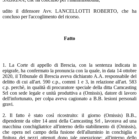
udito il difensore Avv. LANCELLOTTI ROBERTO, che ha
concluso per l'accoglimento del ricorso.
Fatto
1. La Corte di appello di Brescia, con la sentenza indicata in
epigrafe, ha confermato la pronuncia con la quale, in data 14 ottobre
2020, il Tribunale di Brescia aveva dichiarato A.A. responsabile del
delitto di cui all'art. 590 c.p., commi 1 e 3, in relazione all'art. 583
c.p. perchè, in qualità di procuratore speciale della ditta Camcasting
Srl con sede legale e unità produttiva a (Omissis), datore di lavoro
dell'infortunato, per colpa aveva cagionato a B.B. lesioni personali
gravi.
2. Il fatto è stato così ricostruito: il giorno (Omissis) B.B.,
dipendente da oltre 14 anni della Camcasting Srl , lavorava ad una
macchina conchigliatrice all'interno dello stabilimento di (Omissis),
che opera nel campo della fusione dell'alluminio in conchiglia e
finitura dei pezzi ottenuti dopo tale operazione; all'interno dello