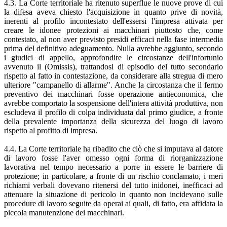
4.3. La Corte territoriale ha ritenuto superflue le nuove prove di cui
la difesa aveva chiesto l'acquisizione in quanto prive di novità,
inerenti al profilo incontestato dell'essersi l'impresa attivata per
creare le idonee protezioni ai macchinari piuttosto che, come
contestato, al non aver previsto presidi efficaci nella fase intermedia
prima del definitivo adeguamento. Nulla avrebbe aggiunto, secondo
i giudici di appello, approfondire le circostanze dell'infortunio
avvenuto il (Omissis), trattandosi di episodio del tutto secondario
rispetto al fatto in contestazione, da considerare alla stregua di mero
ulteriore "campanello di allarme". Anche la circostanza che il fermo
preventivo dei macchinari fosse operazione antieconomica, che
avrebbe comportato la sospensione dell'intera attività produttiva, non
escludeva il profilo di colpa individuata dal primo giudice, a fronte
della prevalente importanza della sicurezza del luogo di lavoro
rispetto al profitto di impresa.
4.4. La Corte territoriale ha ribadito che ciò che si imputava al datore
di lavoro fosse l'aver omesso ogni forma di riorganizzazione
lavorativa nel tempo necessario a porre in essere le barriere di
protezione; in particolare, a fronte di un rischio conclamato, i meri
richiami verbali dovevano ritenersi del tutto inidonei, inefficaci ad
attenuare la situazione di pericolo in quanto non incidevano sulle
procedure di lavoro seguite da operai ai quali, di fatto, era affidata la
piccola manutenzione dei macchinari.