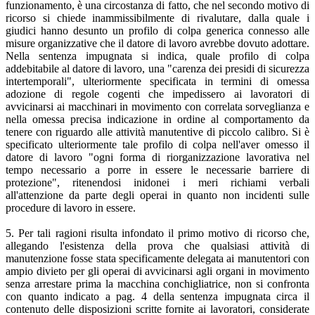
funzionamento, è una circostanza di fatto, che nel secondo motivo di
ricorso si chiede inammissibilmente di rivalutare, dalla quale i
giudici hanno desunto un profilo di colpa generica connesso alle
misure organizzative che il datore di lavoro avrebbe dovuto adottare.
Nella sentenza impugnata si indica, quale profilo di colpa
addebitabile al datore di lavoro, una "carenza dei presidi di sicurezza
intertemporali", ulteriormente specificata in termini di omessa
adozione di regole cogenti che impedissero ai lavoratori di
avvicinarsi ai macchinari in movimento con correlata sorveglianza e
nella omessa precisa indicazione in ordine al comportamento da
tenere con riguardo alle attività manutentive di piccolo calibro. Si è
specificato ulteriormente tale profilo di colpa nell'aver omesso il
datore di lavoro "ogni forma di riorganizzazione lavorativa nel
tempo necessario a porre in essere le necessarie barriere di
protezione", ritenendosi inidonei i meri richiami verbali
all'attenzione da parte degli operai in quanto non incidenti sulle
procedure di lavoro in essere.
5. Per tali ragioni risulta infondato il primo motivo di ricorso che,
allegando l'esistenza della prova che qualsiasi attività di
manutenzione fosse stata specificamente delegata ai manutentori con
ampio divieto per gli operai di avvicinarsi agli organi in movimento
senza arrestare prima la macchina conchigliatrice, non si confronta
con quanto indicato a pag. 4 della sentenza impugnata circa il
contenuto delle disposizioni scritte fornite ai lavoratori, considerate