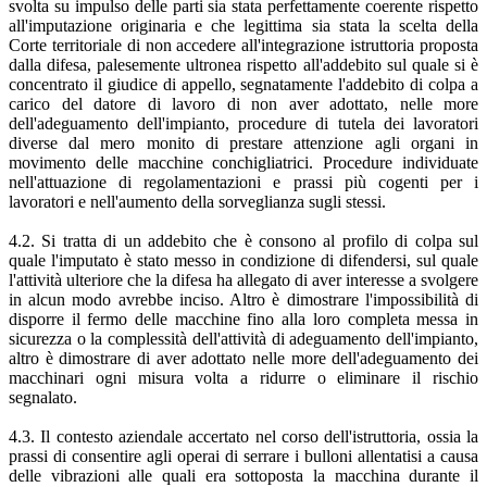
svolta su impulso delle parti sia stata perfettamente coerente rispetto
all'imputazione originaria e che legittima sia stata la scelta della
Corte territoriale di non accedere all'integrazione istruttoria proposta
dalla difesa, palesemente ultronea rispetto all'addebito sul quale si è
concentrato il giudice di appello, segnatamente l'addebito di colpa a
carico del datore di lavoro di non aver adottato, nelle more
dell'adeguamento dell'impianto, procedure di tutela dei lavoratori
diverse dal mero monito di prestare attenzione agli organi in
movimento delle macchine conchigliatrici. Procedure individuate
nell'attuazione di regolamentazioni e prassi più cogenti per i
lavoratori e nell'aumento della sorveglianza sugli stessi.
4.2. Si tratta di un addebito che è consono al profilo di colpa sul
quale l'imputato è stato messo in condizione di difendersi, sul quale
l'attività ulteriore che la difesa ha allegato di aver interesse a svolgere
in alcun modo avrebbe inciso. Altro è dimostrare l'impossibilità di
disporre il fermo delle macchine fino alla loro completa messa in
sicurezza o la complessità dell'attività di adeguamento dell'impianto,
altro è dimostrare di aver adottato nelle more dell'adeguamento dei
macchinari ogni misura volta a ridurre o eliminare il rischio
segnalato.
4.3. Il contesto aziendale accertato nel corso dell'istruttoria, ossia la
prassi di consentire agli operai di serrare i bulloni allentatisi a causa
delle vibrazioni alle quali era sottoposta la macchina durante il