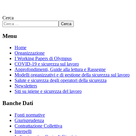
Cerca
Cerca
Menu
Home
Organizzazione
I Working Papers di Olympus
COVID-19 e sicurezza sul lavoro
Approfondimenti, Guide alla lettura e Rassegne
Modelli organizzativi e di gestione della sicurezza sul lavoro
Salute e sicurezza degli operatori della sicurezza
Newsletters
Siti su igiene e sicurezza del lavoro
Banche Dati
Fonti normative
Giurisprudenza
Contrattazione Collettiva
Interpelli