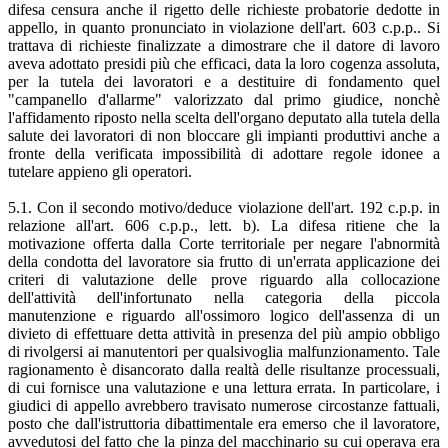
difesa censura anche il rigetto delle richieste probatorie dedotte in
appello, in quanto pronunciato in violazione dell'art. 603 c.p.p.. Si
trattava di richieste finalizzate a dimostrare che il datore di lavoro
aveva adottato presidi più che efficaci, data la loro cogenza assoluta,
per la tutela dei lavoratori e a destituire di fondamento quel
"campanello d'allarme" valorizzato dal primo giudice, nonchè
l'affidamento riposto nella scelta dell'organo deputato alla tutela della
salute dei lavoratori di non bloccare gli impianti produttivi anche a
fronte della verificata impossibilità di adottare regole idonee a
tutelare appieno gli operatori.
5.1. Con il secondo motivo/deduce violazione dell'art. 192 c.p.p. in
relazione all'art. 606 c.p.p., lett. b). La difesa ritiene che la
motivazione offerta dalla Corte territoriale per negare l'abnormità
della condotta del lavoratore sia frutto di un'errata applicazione dei
criteri di valutazione delle prove riguardo alla collocazione
dell'attività dell'infortunato nella categoria della piccola
manutenzione e riguardo all'ossimoro logico dell'assenza di un
divieto di effettuare detta attività in presenza del più ampio obbligo
di rivolgersi ai manutentori per qualsivoglia malfunzionamento. Tale
ragionamento è disancorato dalla realtà delle risultanze processuali,
di cui fornisce una valutazione e una lettura errata. In particolare, i
giudici di appello avrebbero travisato numerose circostanze fattuali,
posto che dall'istruttoria dibattimentale era emerso che il lavoratore,
avvedutosi del fatto che la pinza del macchinario su cui operava era