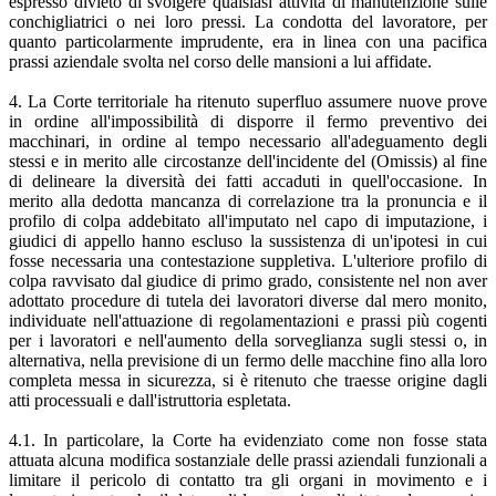
espresso divieto di svolgere qualsiasi attività di manutenzione sulle
conchigliatrici o nei loro pressi. La condotta del lavoratore, per
quanto particolarmente imprudente, era in linea con una pacifica
prassi aziendale svolta nel corso delle mansioni a lui affidate.
4. La Corte territoriale ha ritenuto superfluo assumere nuove prove
in ordine all'impossibilità di disporre il fermo preventivo dei
macchinari, in ordine al tempo necessario all'adeguamento degli
stessi e in merito alle circostanze dell'incidente del (Omissis) al fine
di delineare la diversità dei fatti accaduti in quell'occasione. In
merito alla dedotta mancanza di correlazione tra la pronuncia e il
profilo di colpa addebitato all'imputato nel capo di imputazione, i
giudici di appello hanno escluso la sussistenza di un'ipotesi in cui
fosse necessaria una contestazione suppletiva. L'ulteriore profilo di
colpa ravvisato dal giudice di primo grado, consistente nel non aver
adottato procedure di tutela dei lavoratori diverse dal mero monito,
individuate nell'attuazione di regolamentazioni e prassi più cogenti
per i lavoratori e nell'aumento della sorveglianza sugli stessi o, in
alternativa, nella previsione di un fermo delle macchine fino alla loro
completa messa in sicurezza, si è ritenuto che traesse origine dagli
atti processuali e dall'istruttoria espletata.
4.1. In particolare, la Corte ha evidenziato come non fosse stata
attuata alcuna modifica sostanziale delle prassi aziendali funzionali a
limitare il pericolo di contatto tra gli organi in movimento e i