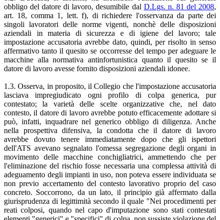
obbligo del datore di lavoro, desumibile dal
D.Lgs. n. 81 del 2008
,
art. 18, comma 1, lett. f), di richiedere l'osservanza da parte dei
singoli lavoratori delle norme vigenti, nonchè delle disposizioni
aziendali in materia di sicurezza e di igiene del lavoro; tale
impostazione accusatoria avrebbe dato, quindi, per risolto in senso
affermativo tanto il quesito se occorresse del tempo per adeguare le
macchine alla normativa antinfortunistica quanto il quesito se il
datore di lavoro avesse fornito disposizioni aziendali idonee.
1.3. Osserva, in proposito, il Collegio che l'impostazione accusatoria
lasciava impregiudicato ogni profilo di colpa generica, pur
contestato; la varietà delle scelte organizzative che, nel dato
contesto, il datore di lavoro avrebbe potuto efficacemente adottare si
può, infatti, inquadrare nel generico obbligo di diligenza. Anche
nella prospettiva difensiva, la condotta che il datore di lavoro
avrebbe dovuto tenere immediatamente dopo che gli ispettori
dell'ATS avevano segnalato l'omessa segregazione degli organi in
movimento delle macchine conchigliatrici, ammettendo che per
l'eliminazione del rischio fosse necessaria una complessa attività di
adeguamento degli impianti in uso, non poteva essere individuata se
non previo accertamento del contesto lavorativo proprio del caso
concreto. Soccorrono, da un lato, il principio già affermato dalla
giurisprudenza di legittimità secondo il quale "Nei procedimenti per
reati colposi, quando nel capo d'imputazione sono stati contestati
elementi "generici" e "specifici" di colpa, non sussiste violazione del