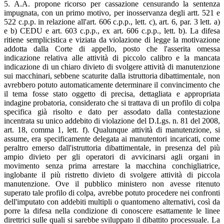
5. A.A. propone ricorso per cassazione censurando la sentenza
impugnata, con un primo motivo, per inosservanza degli artt. 521 e
522 c.p.p. in relazione all'art. 606 c.p.p., lett. c), art. 6, par. 3 lett. a)
e b) CEDU e art. 603 c.p.p., ex art. 606 c.p.p., lett. b). La difesa
ritiene semplicistica e viziata da violazione di legge la motivazione
addotta dalla Corte di appello, posto che l'asserita omessa
indicazione relativa alle attività di piccolo calibro e la mancata
indicazione di un chiaro divieto di svolgere attività di manutenzione
sui macchinari, sebbene scaturite dalla istruttoria dibattimentale, non
avrebbero potuto automaticamente determinare il convincimento che
il tema fosse stato oggetto di precisa, dettagliata e appropriata
indagine probatoria, considerato che si trattava di un profilo di colpa
specifica già risolto e dato per assodato dalla contestazione
incentrata su unico addebito di violazione del D.Lgs. n. 81 del 2008,
art. 18, comma 1, lett. f). Qualunque attività di manutenzione, si
assume, era specificamente delegata ai manutentori incaricati, come
peraltro emerso dall'istruttoria dibattimentale, in presenza del più
ampio divieto per gli operatori di avvicinarsi agli organi in
movimento senza prima arrestare la macchina conchigliatrice,
inglobante il più ristretto divieto di svolgere attività di piccola
manutenzione. Ove il pubblico ministero non avesse ritenuto
superato tale profilo di colpa, avrebbe potuto procedere nei confronti
dell'imputato con addebiti multipli o quantomeno alternativi, così da
porre la difesa nella condizione di conoscere esattamente le linee
direttrici sulle quali si sarebbe sviluppato il dibattito processuale. La