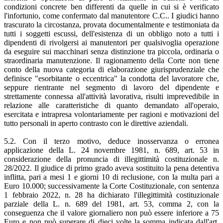
condizioni concrete ben differenti da quelle in cui si è verificato
l'infortunio, come confermato dal manutentore C.C.. I giudici hanno
trascurato la circostanza, provata documentalmente e testimoniata da
tutti i soggetti escussi, dell'esistenza di un obbligo noto a tutti i
dipendenti di rivolgersi ai manutentori per qualsivoglia operazione
da eseguire sui macchinari senza distinzione tra piccola, ordinaria o
straordinaria manutenzione. Il ragionamento della Corte non tiene
conto della nuova categoria di elaborazione giurisprudenziale che
definisce "esorbitante o eccentrica" la condotta del lavoratore che,
seppure rientrante nel segmento di lavoro del dipendente e
strettamente connessa all'attività lavorativa, risulti imprevedibile in
relazione alle caratteristiche di quanto demandato all'operaio,
esercitata e intrapresa volontariamente per ragioni e motivazioni del
tutto personali in aperto contrasto con le direttive aziendali.
5.2. Con il terzo motivo, deduce inosservanza o erronea
applicazione della L. 24 novembre 1981, n. 689, art. 53 in
considerazione della pronuncia di illegittimità costituzionale n.
28/2022. Il giudice di primo grado aveva sostituito la pena detentiva
inflitta, pari a mesi 1 e giorni 10 di reclusione, con la multa pari a
Euro 10.000; successivamente la Corte Costituzionale, con sentenza
1 febbraio 2022, n. 28 ha dichiarato l'illegittimità costituzionale
parziale della L. n. 689 del 1981, art. 53, comma 2, con la
conseguenza che il valore giornaliero non può essere inferiore a 75
Euro e non può superare di dieci volte la somma indicata dall'art.