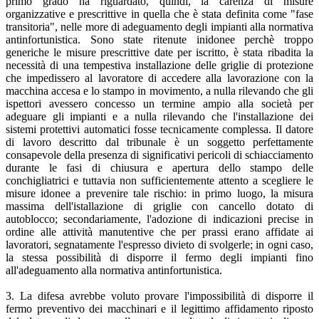
primo grado ha riguardato, quindi, la carenza di misure
organizzative e prescrittive in quella che è stata definita come "fase
transitoria", nelle more di adeguamento degli impianti alla normativa
antinfortunistica. Sono state ritenute inidonee perchè troppo
generiche le misure prescrittive date per iscritto, è stata ribadita la
necessità di una tempestiva installazione delle griglie di protezione
che impedissero al lavoratore di accedere alla lavorazione con la
macchina accesa e lo stampo in movimento, a nulla rilevando che gli
ispettori avessero concesso un termine ampio alla società per
adeguare gli impianti e a nulla rilevando che l'installazione dei
sistemi protettivi automatici fosse tecnicamente complessa. Il datore
di lavoro descritto dal tribunale è un soggetto perfettamente
consapevole della presenza di significativi pericoli di schiacciamento
durante le fasi di chiusura e apertura dello stampo delle
conchigliatrici e tuttavia non sufficientemente attento a scegliere le
misure idonee a prevenire tale rischio: in primo luogo, la misura
massima dell'istallazione di griglie con cancello dotato di
autoblocco; secondariamente, l'adozione di indicazioni precise in
ordine alle attività manutentive che per prassi erano affidate ai
lavoratori, segnatamente l'espresso divieto di svolgerle; in ogni caso,
la stessa possibilità di disporre il fermo degli impianti fino
all'adeguamento alla normativa antinfortunistica.
3. La difesa avrebbe voluto provare l'impossibilità di disporre il
fermo preventivo dei macchinari e il legittimo affidamento riposto