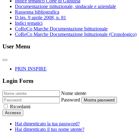
Indice tematico Corte di Giustizia
Documentazione istituzionale, sindacale e aziendale
Rassegna bibliografica
D.lgs. 9 aprile 2008, n. 81
Indici tematici
CoReCo Marche Documentazione Istituzionale
CoReCo Marche Documentazione Istituzionale (Cronologico)
User Menu
PRIN INSPIRE
Login Form
Nome utente
Password
Mostra password
Ricordami
Accesso
Hai dimenticato la tua password?
Hai dimenticato il tuo nome utente?