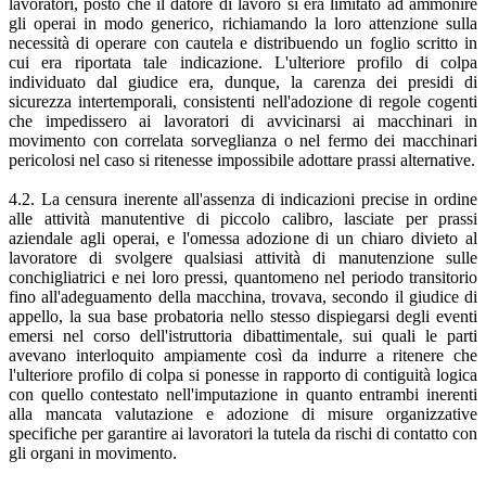
lavoratori, posto che il datore di lavoro si era limitato ad ammonire
gli operai in modo generico, richiamando la loro attenzione sulla
necessità di operare con cautela e distribuendo un foglio scritto in
cui era riportata tale indicazione. L'ulteriore profilo di colpa
individuato dal giudice era, dunque, la carenza dei presidi di
sicurezza intertemporali, consistenti nell'adozione di regole cogenti
che impedissero ai lavoratori di avvicinarsi ai macchinari in
movimento con correlata sorveglianza o nel fermo dei macchinari
pericolosi nel caso si ritenesse impossibile adottare prassi alternative.
4.2. La censura inerente all'assenza di indicazioni precise in ordine
alle attività manutentive di piccolo calibro, lasciate per prassi
aziendale agli operai, e l'omessa adozione di un chiaro divieto al
lavoratore di svolgere qualsiasi attività di manutenzione sulle
conchigliatrici e nei loro pressi, quantomeno nel periodo transitorio
fino all'adeguamento della macchina, trovava, secondo il giudice di
appello, la sua base probatoria nello stesso dispiegarsi degli eventi
emersi nel corso dell'istruttoria dibattimentale, sui quali le parti
avevano interloquito ampiamente così da indurre a ritenere che
l'ulteriore profilo di colpa si ponesse in rapporto di contiguità logica
con quello contestato nell'imputazione in quanto entrambi inerenti
alla mancata valutazione e adozione di misure organizzative
specifiche per garantire ai lavoratori la tutela da rischi di contatto con
gli organi in movimento.