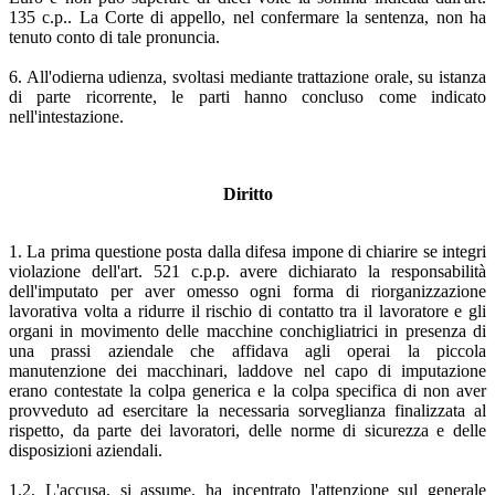
135 c.p.. La Corte di appello, nel confermare la sentenza, non ha
tenuto conto di tale pronuncia.
6. All'odierna udienza, svoltasi mediante trattazione orale, su istanza
di parte ricorrente, le parti hanno concluso come indicato
nell'intestazione.
Diritto
1. La prima questione posta dalla difesa impone di chiarire se integri
violazione dell'art. 521 c.p.p. avere dichiarato la responsabilità
dell'imputato per aver omesso ogni forma di riorganizzazione
lavorativa volta a ridurre il rischio di contatto tra il lavoratore e gli
organi in movimento delle macchine conchigliatrici in presenza di
una prassi aziendale che affidava agli operai la piccola
manutenzione dei macchinari, laddove nel capo di imputazione
erano contestate la colpa generica e la colpa specifica di non aver
provveduto ad esercitare la necessaria sorveglianza finalizzata al
rispetto, da parte dei lavoratori, delle norme di sicurezza e delle
disposizioni aziendali.
1.2. L'accusa, si assume, ha incentrato l'attenzione sul generale