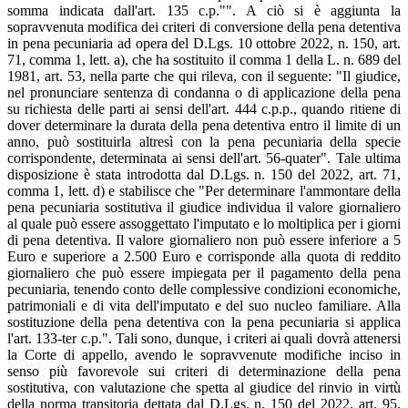
somma indicata dall'art. 135 c.p."". A ciò si è aggiunta la
sopravvenuta modifica dei criteri di conversione della pena detentiva
in pena pecuniaria ad opera del D.Lgs. 10 ottobre 2022, n. 150, art.
71, comma 1, lett. a), che ha sostituito il comma 1 della L. n. 689 del
1981, art. 53, nella parte che qui rileva, con il seguente: "Il giudice,
nel pronunciare sentenza di condanna o di applicazione della pena
su richiesta delle parti ai sensi dell'art. 444 c.p.p., quando ritiene di
dover determinare la durata della pena detentiva entro il limite di un
anno, può sostituirla altresì con la pena pecuniaria della specie
corrispondente, determinata ai sensi dell'art. 56-quater". Tale ultima
disposizione è stata introdotta dal D.Lgs. n. 150 del 2022, art. 71,
comma 1, lett. d) e stabilisce che "Per determinare l'ammontare della
pena pecuniaria sostitutiva il giudice individua il valore giornaliero
al quale può essere assoggettato l'imputato e lo moltiplica per i giorni
di pena detentiva. Il valore giornaliero non può essere inferiore a 5
Euro e superiore a 2.500 Euro e corrisponde alla quota di reddito
giornaliero che può essere impiegata per il pagamento della pena
pecuniaria, tenendo conto delle complessive condizioni economiche,
patrimoniali e di vita dell'imputato e del suo nucleo familiare. Alla
sostituzione della pena detentiva con la pena pecuniaria si applica
l'art. 133-ter c.p.". Tali sono, dunque, i criteri ai quali dovrà attenersi
la Corte di appello, avendo le sopravvenute modifiche inciso in
senso più favorevole sui criteri di determinazione della pena
sostitutiva, con valutazione che spetta al giudice del rinvio in virtù
della norma transitoria dettata dal D.Lgs. n. 150 del 2022, art. 95,