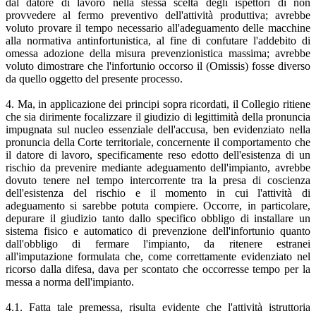
dal datore di lavoro nella stessa scelta degli ispettori di non
provvedere al fermo preventivo dell'attività produttiva; avrebbe
voluto provare il tempo necessario all'adeguamento delle macchine
alla normativa antinfortunistica, al fine di confutare l'addebito di
omessa adozione della misura prevenzionistica massima; avrebbe
voluto dimostrare che l'infortunio occorso il (Omissis) fosse diverso
da quello oggetto del presente processo.
4. Ma, in applicazione dei principi sopra ricordati, il Collegio ritiene
che sia dirimente focalizzare il giudizio di legittimità della pronuncia
impugnata sul nucleo essenziale dell'accusa, ben evidenziato nella
pronuncia della Corte territoriale, concernente il comportamento che
il datore di lavoro, specificamente reso edotto dell'esistenza di un
rischio da prevenire mediante adeguamento dell'impianto, avrebbe
dovuto tenere nel tempo intercorrente tra la presa di coscienza
dell'esistenza del rischio e il momento in cui l'attività di
adeguamento si sarebbe potuta compiere. Occorre, in particolare,
depurare il giudizio tanto dallo specifico obbligo di installare un
sistema fisico e automatico di prevenzione dell'infortunio quanto
dall'obbligo di fermare l'impianto, da ritenere estranei
all'imputazione formulata che, come correttamente evidenziato nel
ricorso dalla difesa, dava per scontato che occorresse tempo per la
messa a norma dell'impianto.
4.1. Fatta tale premessa, risulta evidente che l'attività istruttoria