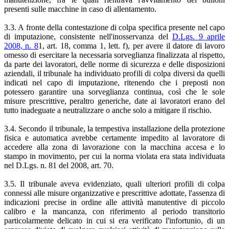
presenti sulle macchine in caso di allentamento.
3.3. A fronte della contestazione di colpa specifica presente nel capo
di imputazione, consistente nell'inosservanza del
D.Lgs. 9 aprile
2008, n. 8
1, art. 18, comma 1, lett. f), per avere il datore di lavoro
omesso di esercitare la necessaria sorveglianza finalizzata al rispetto,
da parte dei lavoratori, delle norme di sicurezza e delle disposizioni
aziendali, il tribunale ha individuato profili di colpa diversi da quelli
indicati nel capo di imputazione, ritenendo che i preposti non
potessero garantire una sorveglianza continua, così che le sole
misure prescrittive, peraltro generiche, date ai lavoratori erano del
tutto inadeguate a neutralizzare o anche solo a mitigare il rischio.
3.4. Secondo il tribunale, la tempestiva installazione della protezione
fisica e automatica avrebbe certamente impedito al lavoratore di
accedere alla zona di lavorazione con la macchina accesa e lo
stampo in movimento, per cui la norma violata era stata individuata
nel D.Lgs. n. 81 del 2008, art. 70.
3.5. Il tribunale aveva evidenziato, quali ulteriori profili di colpa
connessi alle misure organizzative e prescrittive adottate, l'assenza di
indicazioni precise in ordine alle attività manutentive di piccolo
calibro e la mancanza, con riferimento al periodo transitorio
particolarmente delicato in cui si era verificato l'infortunio, di un