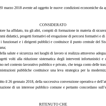
20 marzo 2018 avente ad oggetto le nuove condizioni economiche da appli
CONSIDERATO
latore ha affidato, tra gli altri, compiti di formazione in materia di sicur
mmi didattici, progetti formativi ed erogazione di percorsi formativi e d
i funzionari e i dirigenti pubblici e costituisce il punto centrale del S
iana;
ella salute e sicurezza nei luoghi di lavoro si realizza attraverso ade
etti volti alla riduzione sistematica degli interventi infortunistici e
o nel contesto lavorativo pubblico e privato, che tenga conto delle tras
strazioni pubbliche costituisce una leva strategica per la modernizza
itto il 26 gennaio 2018, della successiva convenzione operativa e dell’at
zzazione di un interesse pubblico comune e pertanto concordano sull’es
RITENUTO CHE