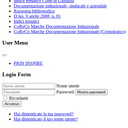
Indice tematico Corte di Giustizia
Documentazione istituzionale, sindacale e aziendale
Rassegna bibliografica
D.lgs. 9 aprile 2008, n. 81
Indici tematici
CoReCo Marche Documentazione Istituzionale
CoReCo Marche Documentazione Istituzionale (Cronologico)
User Menu
PRIN INSPIRE
Login Form
Nome utente
Password
Mostra password
Ricordami
Accesso
Hai dimenticato la tua password?
Hai dimenticato il tuo nome utente?