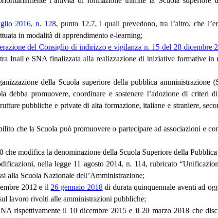
oritariamente l’attività di formazione tramite la Scuola superiore 
uglio 2016, n. 128
, punto 12.7, i quali prevedono, tra l’altro, che l’e
fettuata in modalità di apprendimento e-learning;
erazione del Consiglio di indirizzo e vigilanza n. 15 del 28 dicembre 
a Inail e SNA finalizzata alla realizzazione di iniziative formative in 
organizzazione della Scuola superiore della pubblica amministrazione 
uola debba promuovere, coordinare e sostenere l’adozione di criteri di
ture pubbliche e private di alta formazione, italiane e straniere, secondo
tabilito che la Scuola può promuovere o partecipare ad associazioni e c
n.70 che modifica la denominazione della Scuola Superiore della Pubbli
ificazioni, nella legge 11 agosto 2014, n. 114, rubricato “Unificazione 
ssi alla Scuola Nazionale dell’Amministrazione;
cembre 2012 e il
26 gennaio 2018
di durata quinquennale aventi ad ogge
sul lavoro rivolti alle amministrazioni pubbliche;
e SNA rispettivamente il 10 dicembre 2015 e il 20 marzo 2018 che disc