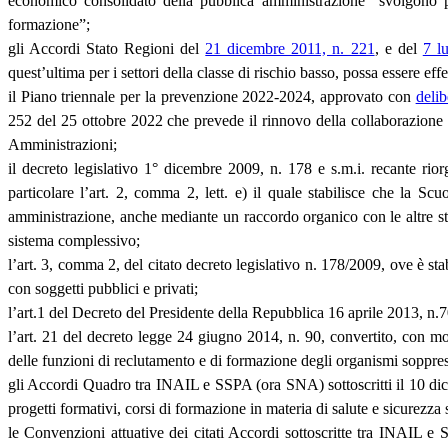
economico consolidato della pubblica amministrazione “svolgono pri
formazione”;
gli Accordi Stato Regioni del
21 dicembre 2011, n. 221
, e del
7 l
quest’ultima per i settori della classe di rischio basso, possa essere ef
il Piano triennale per la prevenzione 2022-2024, approvato con
delib
252 del 25 ottobre 2022 che prevede il rinnovo della collaborazione tr
Amministrazioni;
il decreto legislativo 1° dicembre 2009, n. 178 e s.m.i. recante ri
particolare l’art. 2, comma 2, lett. e) il quale stabilisce che la Sc
amministrazione, anche mediante un raccordo organico con le altre strut
sistema complessivo;
l’art. 3, comma 2, del citato decreto legislativo n. 178/2009, ove è s
con soggetti pubblici e privati;
l’art.1 del Decreto del Presidente della Repubblica 16 aprile 2013, 
l’art. 21 del decreto legge 24 giugno 2014, n. 90, convertito, con mod
delle funzioni di reclutamento e di formazione degli organismi soppre
gli Accordi Quadro tra INAIL e SSPA (ora SNA) sottoscritti il 10 di
progetti formativi, corsi di formazione in materia di salute e sicurezza 
le Convenzioni attuative dei citati Accordi sottoscritte tra INAIL 