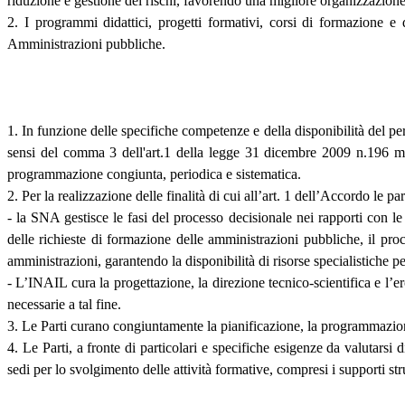
riduzione e gestione dei rischi, favorendo una migliore organizzazione
2. I programmi didattici, progetti formativi, corsi di formazione e
Amministrazioni pubbliche.
1. In funzione delle specifiche competenze e della disponibilità del pe
sensi del comma 3 dell'art.1 della legge 31 dicembre 2009 n.196 met
programmazione congiunta, periodica e sistematica.
2. Per la realizzazione delle finalità di cui all’art. 1 dell’Accordo le 
- la SNA gestisce le fasi del processo decisionale nei rapporti con l
delle richieste di formazione delle amministrazioni pubbliche, il proc
amministrazioni, garantendo la disponibilità di risorse specialistiche per
- L’INAIL cura la progettazione, la direzione tecnico-scientifica e l’e
necessarie a tal fine.
3. Le Parti curano congiuntamente la pianificazione, la programmazione
4. Le Parti, a fronte di particolari e specifiche esigenze da valutars
sedi per lo svolgimento delle attività formative, compresi i supporti st