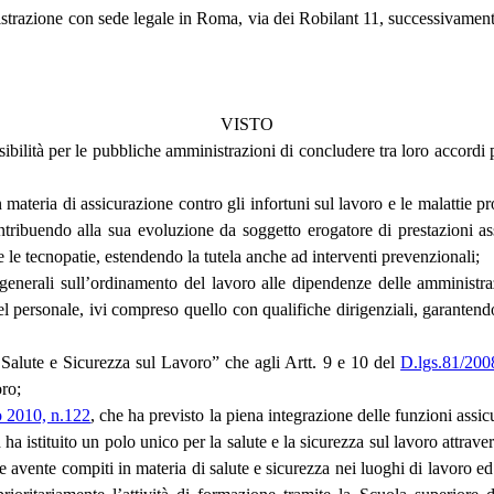
istrazione con sede legale in Roma, via dei Robilant 11, successivamen
VISTO
ibilità per le pubbliche amministrazioni di concludere tra loro accordi p
n materia di assicurazione contro gli infortuni sul lavoro e le malattie 
tribuendo alla sua evoluzione da soggetto erogatore di prestazioni assic
o e le tecnopatie, estendendo la tutela anche ad interventi prevenzionali;
generali sull’ordinamento del lavoro alle dipendenze delle amministraz
personale, ivi compreso quello con qualifiche dirigenziali, garantendo
Salute e Sicurezza sul Lavoro” che agli Artt. 9 e 10 del
D.lgs.81/200
oro;
o 2010, n.122
, che ha previsto la piena integrazione delle funzioni assicu
ha istituito un polo unico per la salute e la sicurezza sul lavoro attrav
le avente compiti in materia di salute e sicurezza nei luoghi di lavoro ed