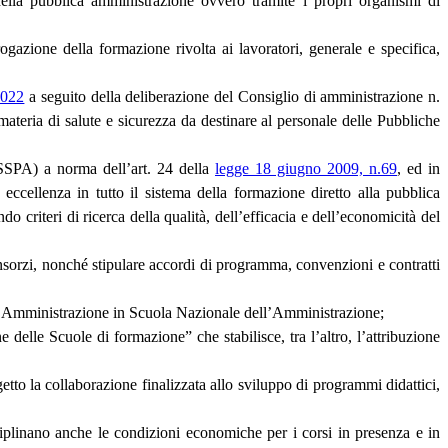
della pubblica amministrazione ovvero tramite i propri organismi di
rogazione della formazione rivolta ai lavoratori, generale e specifica,
2022
a seguito della deliberazione del Consiglio di amministrazione n.
materia di salute e sicurezza da destinare al personale delle Pubbliche
(SSPA) a norma dell’art. 24 della
legge 18 giugno 2009, n.69
, ed in
 eccellenza in tutto il sistema della formazione diretto alla pubblica
 criteri di ricerca della qualità, dell’efficacia e dell’economicità del
onsorzi, nonché stipulare accordi di programma, convenzioni e contratti
ca Amministrazione in Scuola Nazionale dell’Amministrazione;
delle Scuole di formazione” che stabilisce, tra l’altro, l’attribuzione
tto la collaborazione finalizzata allo sviluppo di programmi didattici,
iplinano anche le condizioni economiche per i corsi in presenza e in