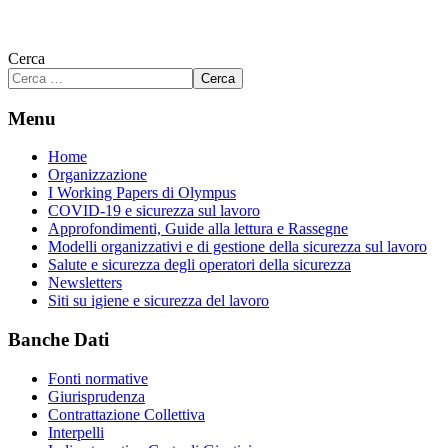
Cerca
Cerca
Menu
Home
Organizzazione
I Working Papers di Olympus
COVID-19 e sicurezza sul lavoro
Approfondimenti, Guide alla lettura e Rassegne
Modelli organizzativi e di gestione della sicurezza sul lavoro
Salute e sicurezza degli operatori della sicurezza
Newsletters
Siti su igiene e sicurezza del lavoro
Banche Dati
Fonti normative
Giurisprudenza
Contrattazione Collettiva
Interpelli