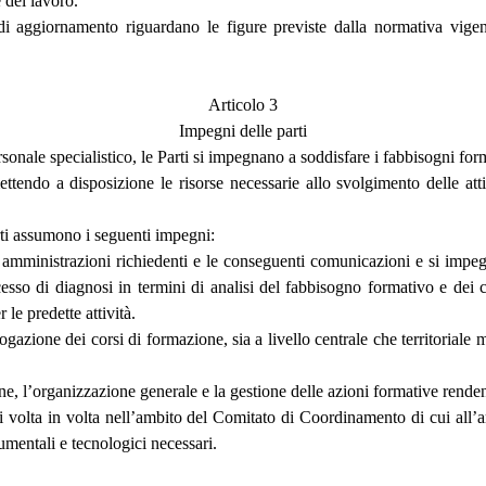
 del lavoro.
 di aggiornamento riguardano le figure previste dalla normativa vige
Articolo 3
Impegni delle parti
rsonale specialistico, le Parti si impegnano a soddisfare i fabbisogni f
tendo a disposizione le risorse necessarie allo svolgimento delle atti
parti assumono i seguenti impegni:
e amministrazioni richiedenti e le conseguenti comunicazioni e si impeg
esso di diagnosi in termini di analisi del fabbisogno formativo e dei co
 le predette attività.
rogazione dei corsi di formazione, sia a livello centrale che territoriale
, l’organizzazione generale e la gestione delle azioni formative rendend
i di volta in volta nell’ambito del Comitato di Coordinamento di cui all’
rumentali e tecnologici necessari.