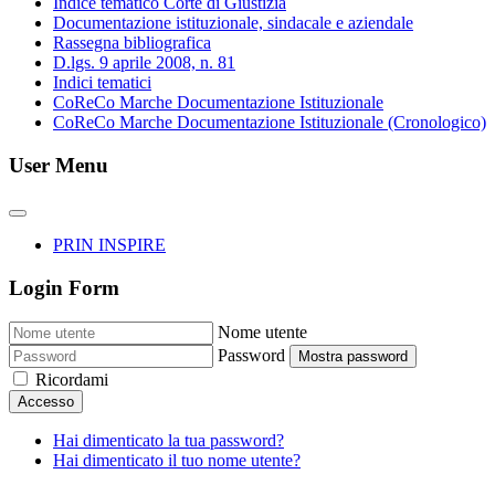
Indice tematico Corte di Giustizia
Documentazione istituzionale, sindacale e aziendale
Rassegna bibliografica
D.lgs. 9 aprile 2008, n. 81
Indici tematici
CoReCo Marche Documentazione Istituzionale
CoReCo Marche Documentazione Istituzionale (Cronologico)
User Menu
PRIN INSPIRE
Login Form
Nome utente
Password
Mostra password
Ricordami
Accesso
Hai dimenticato la tua password?
Hai dimenticato il tuo nome utente?