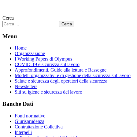
Cerca
Cerca
Menu
Home
Organizzazione
I Working Papers di Olympus
COVID-19 e sicurezza sul lavoro
Approfondimenti, Guide alla lettura e Rassegne
Modelli organizzativi e di gestione della sicurezza sul lavoro
Salute e sicurezza degli operatori della sicurezza
Newsletters
Siti su igiene e sicurezza del lavoro
Banche Dati
Fonti normative
Giurisprudenza
Contrattazione Collettiva
Interpelli