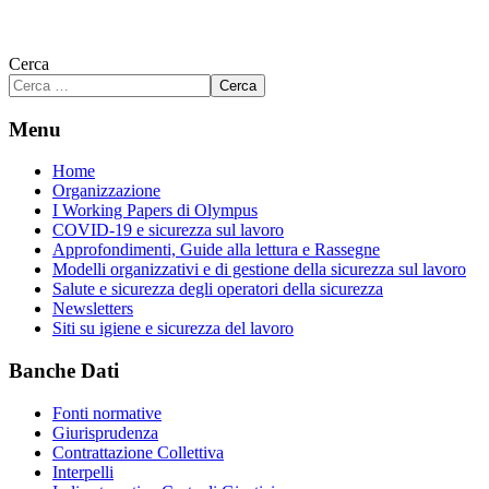
Cerca
Cerca
Menu
Home
Organizzazione
I Working Papers di Olympus
COVID-19 e sicurezza sul lavoro
Approfondimenti, Guide alla lettura e Rassegne
Modelli organizzativi e di gestione della sicurezza sul lavoro
Salute e sicurezza degli operatori della sicurezza
Newsletters
Siti su igiene e sicurezza del lavoro
Banche Dati
Fonti normative
Giurisprudenza
Contrattazione Collettiva
Interpelli