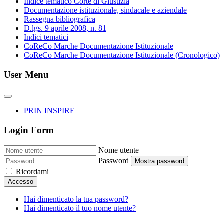
Indice tematico Corte di Giustizia
Documentazione istituzionale, sindacale e aziendale
Rassegna bibliografica
D.lgs. 9 aprile 2008, n. 81
Indici tematici
CoReCo Marche Documentazione Istituzionale
CoReCo Marche Documentazione Istituzionale (Cronologico)
User Menu
PRIN INSPIRE
Login Form
Nome utente
Password
Mostra password
Ricordami
Accesso
Hai dimenticato la tua password?
Hai dimenticato il tuo nome utente?