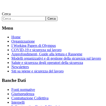
Cerca
Cerca
Menu
Home
Organizzazione
I Working Papers di Olympus
COVID-19 e sicurezza sul lavoro
Approfondimenti, Guide alla lettura e Rassegne
Modelli organizzativi e di gestione della sicurezza sul lavoro
Salute e sicurezza degli operatori della sicurezza
Newsletters
Siti su igiene e sicurezza del lavoro
Banche Dati
Fonti normative
Giurisprudenza
Contrattazione Collettiva
Interpelli