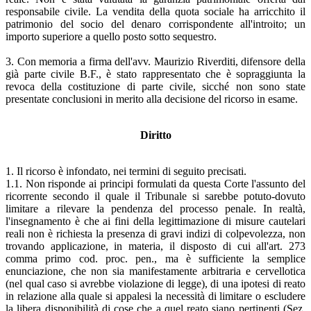
responsabile civile. La vendita della quota sociale ha arricchito il
patrimonio del socio del denaro corrispondente all'introito; un
importo superiore a quello posto sotto sequestro.
3. Con memoria a firma dell'avv. Maurizio Riverditi, difensore della
già parte civile B.F., è stato rappresentato che è sopraggiunta la
revoca della costituzione di parte civile, sicché non sono state
presentate conclusioni in merito alla decisione del ricorso in esame.
Diritto
1. Il ricorso è infondato, nei termini di seguito precisati.
1.1. Non risponde ai principi formulati da questa Corte l'assunto del
ricorrente secondo il quale il Tribunale si sarebbe potuto-dovuto
limitare a rilevare la pendenza del processo penale. In realtà,
l'insegnamento è che ai fini della legittimazione di misure cautelari
reali non è richiesta la presenza di gravi indizi di colpevolezza, non
trovando applicazione, in materia, il disposto di cui all'art. 273
comma primo cod. proc. pen., ma è sufficiente la semplice
enunciazione, che non sia manifestamente arbitraria e cervellotica
(nel qual caso si avrebbe violazione di legge), di una ipotesi di reato
in relazione alla quale si appalesi la necessità di limitare o escludere
la libera disponibilità di cose che a quel reato siano pertinenti (Sez.