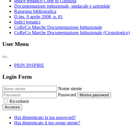
Indice tematico Corte di Giustizia
Documentazione istituzionale, sindacale e aziendale
Rassegna bibliografica
D.lgs. 9 aprile 2008, n. 81
Indici tematici
CoReCo Marche Documentazione Istituzionale
CoReCo Marche Documentazione Istituzionale (Cronologico)
User Menu
PRIN INSPIRE
Login Form
Nome utente
Password
Mostra password
Ricordami
Accesso
Hai dimenticato la tua password?
Hai dimenticato il tuo nome utente?