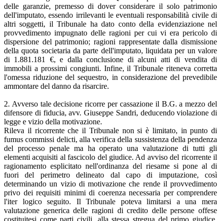
delle garanzie, premesso di dover considerare il solo patrimonio
dell'imputato, essendo irrilevanti le eventuali responsabilità civile di
altri soggetti, il Tribunale ha dato conto della evidenziazione nel
provvedimento impugnato delle ragioni per cui vi era pericolo di
dispersione del patrimonio; ragioni rappresentate dalla dismissione
della quota societaria da parte dell'imputato, liquidata per un valore
di 1.881.181 €, e dalla conclusione di alcuni atti di vendita di
immobili a prossimi congiunti. Infine, il Tribunale riteneva corretta
l'omessa riduzione del sequestro, in considerazione del prevedibile
ammontare del danno da risarcire.
2. Avverso tale decisione ricorre per cassazione il B.G. a mezzo del
difensore di fiducia, avv. Giuseppe Sandri, deducendo violazione di
legge e vizio della motivazione.
Rileva il ricorrente che il Tribunale non si è limitato, in punto di
fumus commissi delicti, alla verifica della sussistenza della pendenza
del processo penale ma ha operato una valutazione di tutti gli
elementi acquisiti al fascicolo del giudice. Ad avviso del ricorrente il
ragionamento esplicitato nell'ordinanza del riesame si pone al di
fuori del perimetro delineato dal capo di imputazione, così
determinando un vizio di motivazione che rende il provvedimento
privo dei requisiti minimi di coerenza necessaria per comprendere
l'iter logico seguito. Il Tribunale poteva limitarsi a una mera
valutazione generica delle ragioni di credito delle persone offese
costituitesi come parti civili, alla stessa stregua del primo giudice,