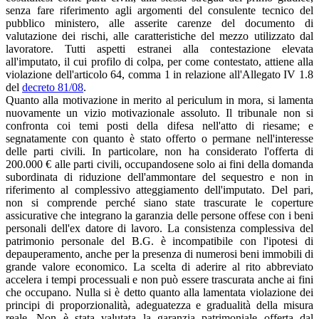
senza fare riferimento agli argomenti del consulente tecnico del
pubblico ministero, alle asserite carenze del documento di
valutazione dei rischi, alle caratteristiche del mezzo utilizzato dal
lavoratore. Tutti aspetti estranei alla contestazione elevata
all'imputato, il cui profilo di colpa, per come contestato, attiene alla
violazione dell'articolo 64, comma 1 in relazione all'Allegato IV 1.8
del
decreto 81/08
.
Quanto alla motivazione in merito al periculum in mora, si lamenta
nuovamente un vizio motivazionale assoluto. Il tribunale non si
confronta coi temi posti della difesa nell'atto di riesame; e
segnatamente con quanto è stato offerto o permane nell'interesse
delle parti civili. In particolare, non ha considerato l'offerta di
200.000 € alle parti civili, occupandosene solo ai fini della domanda
subordinata di riduzione dell'ammontare del sequestro e non in
riferimento al complessivo atteggiamento dell'imputato. Del pari,
non si comprende perché siano state trascurate le coperture
assicurative che integrano la garanzia delle persone offese con i beni
personali dell'ex datore di lavoro. La consistenza complessiva del
patrimonio personale del B.G. è incompatibile con l'ipotesi di
depauperamento, anche per la presenza di numerosi beni immobili di
grande valore economico. La scelta di aderire al rito abbreviato
accelera i tempi processuali e non può essere trascurata anche ai fini
che occupano. Nulla si è detto quanto alla lamentata violazione dei
principi di proporzionalità, adeguatezza e gradualità della misura
reale. Non è stata valutata la garanzia patrimoniale offerta dal