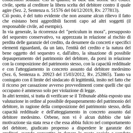
civile, spetta al creditore la libera scelta del debitore contro il quale
agire (Sez. 2, Sentenza n. 51576 del 04/12/2019, Rv. 277813).
Ciò posto, è del tutto evidente che non assume alcun rilievo il fatto
che esistano beni aggredibili facenti capo ad altri soggetti (il
responsabile civile, ad esempio).
In via generale, la ricorrenza del "periculum in mora", presupposto
del sequestro conservativo, va apprezzata in relazione al rischio di
perdita delle garanzie del credito, da desumere da concreti e specifici
elementi riguardanti, da un lato, l'entità del credito e la natura del
bene oggetto del sequestro e, dall'altro, la situazione di possibile
depauperamento del patrimonio del debitore, da porsi in relazione
con la composizione del patrimonio stesso, con la capacità reddituale
e con l'atteggiamento in concreto assunto dal debitore medesimo
(Sez. 6, Sentenza n. 20923 del 15/03/2012, Rv. 252865). Tanto va
coniugato con il limite del sindacato di legittimità, insito nel fatto che
il ricorso per cassazione avverso provvedimenti come quelli che qui
occupano è ammesso solo per violazione di legge.
In altri termini, si tratta di verificare se il Tribunale abbia esposto una
valutazione in ordine al possibile depauperamento del patrimonio del
debitore, in ragione della composizione del patrimonio stesso, della
capacità reddituale e dell'atteggiamento in concreto assunto dal
debitore medesimo. Orbene, non vi è alcun dubbio che tale
motivazione sia stata resa e che essa abbia fulcro nel comportamento
del debitore, giudicato propenso a disperdere le garanzie dei