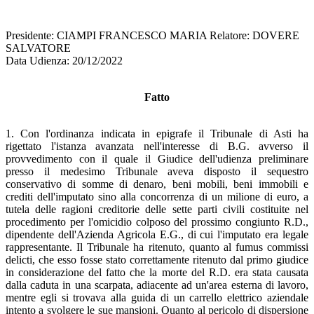
Presidente: CIAMPI FRANCESCO MARIA Relatore: DOVERE
SALVATORE
Data Udienza: 20/12/2022
Fatto
1. Con l'ordinanza indicata in epigrafe il Tribunale di Asti ha
rigettato l'istanza avanzata nell'interesse di B.G. avverso il
provvedimento con il quale il Giudice dell'udienza preliminare
presso il medesimo Tribunale aveva disposto il sequestro
conservativo di somme di denaro, beni mobili, beni immobili e
crediti dell'imputato sino alla concorrenza di un milione di euro, a
tutela delle ragioni creditorie delle sette parti civili costituite nel
procedimento per l'omicidio colposo del prossimo congiunto R.D.,
dipendente dell'Azienda Agricola E.G., di cui l'imputato era legale
rappresentante. Il Tribunale ha ritenuto, quanto al fumus commissi
delicti, che esso fosse stato correttamente ritenuto dal primo giudice
in considerazione del fatto che la morte del R.D. era stata causata
dalla caduta in una scarpata, adiacente ad un'area esterna di lavoro,
mentre egli si trovava alla guida di un carrello elettrico aziendale
intento a svolgere le sue mansioni. Quanto al pericolo di dispersione