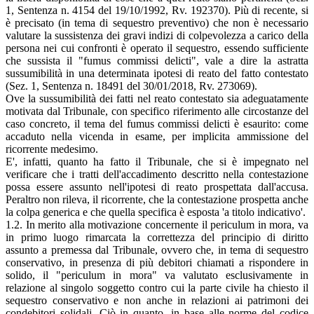
1, Sentenza n. 4154 del 19/10/1992, Rv. 192370). Più di recente, si
è precisato (in tema di sequestro preventivo) che non è necessario
valutare la sussistenza dei gravi indizi di colpevolezza a carico della
persona nei cui confronti è operato il sequestro, essendo sufficiente
che sussista il "fumus commissi delicti", vale a dire la astratta
sussumibilità in una determinata ipotesi di reato del fatto contestato
(Sez. 1, Sentenza n. 18491 del 30/01/2018, Rv. 273069).
Ove la sussumibilità dei fatti nel reato contestato sia adeguatamente
motivata dal Tribunale, con specifico riferimento alle circostanze del
caso concreto, il tema del fumus commissi delicti è esaurito: come
accaduto nella vicenda in esame, per implicita ammissione del
ricorrente medesimo.
E', infatti, quanto ha fatto il Tribunale, che si è impegnato nel
verificare che i tratti dell'accadimento descritto nella contestazione
possa essere assunto nell'ipotesi di reato prospettata dall'accusa.
Peraltro non rileva, il ricorrente, che la contestazione prospetta anche
la colpa generica e che quella specifica è esposta 'a titolo indicativo'.
1.2. In merito alla motivazione concernente il periculum in mora, va
in primo luogo rimarcata la correttezza del principio di diritto
assunto a premessa dal Tribunale, ovvero che, in tema di sequestro
conservativo, in presenza di più debitori chiamati a rispondere in
solido, il "periculum in mora" va valutato esclusivamente in
relazione al singolo soggetto contro cui la parte civile ha chiesto il
sequestro conservativo e non anche in relazioni ai patrimoni dei
condebitori solidali. Ciò in quanto, in base alle norme del codice