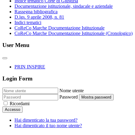
Indice tematico Corte di Giustizia
Documentazione istituzionale, sindacale e aziendale
Rassegna bibliografica
D.lgs. 9 aprile 2008, n. 81
Indici tematici
CoReCo Marche Documentazione Istituzionale
CoReCo Marche Documentazione Istituzionale (Cronologico)
User Menu
PRIN INSPIRE
Login Form
Nome utente
Password
Mostra password
Ricordami
Accesso
Hai dimenticato la tua password?
Hai dimenticato il tuo nome utente?