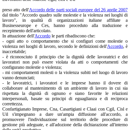
preso atto dell'
Accordo delle parti sociali europee del 26 aprile 2007
dal titolo "Accordo quadro sulle molestie e la violenza nei luoghi di
lavoro", in qualità di organizzazioni italiane affiliate a
Businesseurope e Ces, hanno proceduto alla traduzione e
recepimento dell'articolato.
In attuazione dell'
Accordo
le parti ribadiscono che:
- ogni atto o comportamento che si configuri come molestie o
violenza nei luoghi di lavoro, secondo le definizioni dell'
Accordo
, è
inaccettabile;
- è riconosciuto il principio che la dignità delle lavoratrici e dei
lavoratori non può essere violata da atti o comportamenti che
configurano molestie o violenza;
- mi comportamenti molesti o la violenza subiti nel luogo di lavoro
vanno denunciati;
- le lavoratrici, i lavoratori e le imprese hanno il dovere di
collaborare al mantenimento di un ambiente di lavoro in cui sia
rispettata la dignità di ognuno e siano favorite le relazioni
interpersonali, basate su principi di eguaglianza e di reciproca
correttezza.
Confartigianato Imprese, Cna, Casartigiani e Claai con Cgil, Cisl e
Uil s'impegnano a dare un'ampia diffusione all'accordo, a
promuovere l'individuazione sul territorio delle procedure di
gestione più adeguate, e all'adozione della dichiarazione all'interno
delle unità produttive.