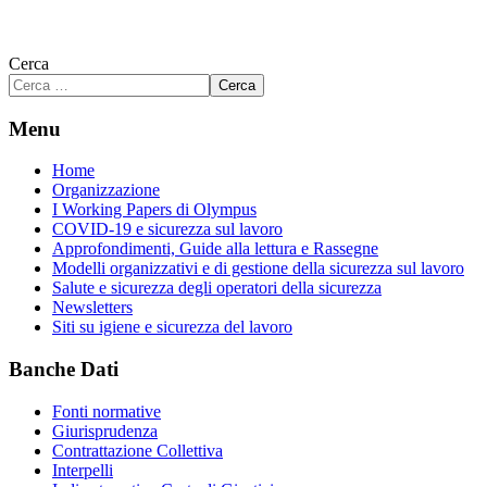
Cerca
Cerca
Menu
Home
Organizzazione
I Working Papers di Olympus
COVID-19 e sicurezza sul lavoro
Approfondimenti, Guide alla lettura e Rassegne
Modelli organizzativi e di gestione della sicurezza sul lavoro
Salute e sicurezza degli operatori della sicurezza
Newsletters
Siti su igiene e sicurezza del lavoro
Banche Dati
Fonti normative
Giurisprudenza
Contrattazione Collettiva
Interpelli