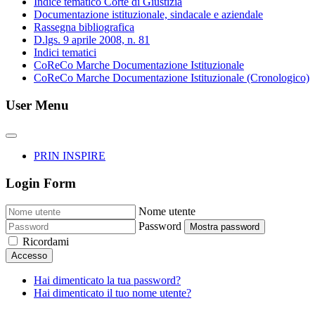
Indice tematico Corte di Giustizia
Documentazione istituzionale, sindacale e aziendale
Rassegna bibliografica
D.lgs. 9 aprile 2008, n. 81
Indici tematici
CoReCo Marche Documentazione Istituzionale
CoReCo Marche Documentazione Istituzionale (Cronologico)
User Menu
PRIN INSPIRE
Login Form
Nome utente
Password
Mostra password
Ricordami
Accesso
Hai dimenticato la tua password?
Hai dimenticato il tuo nome utente?