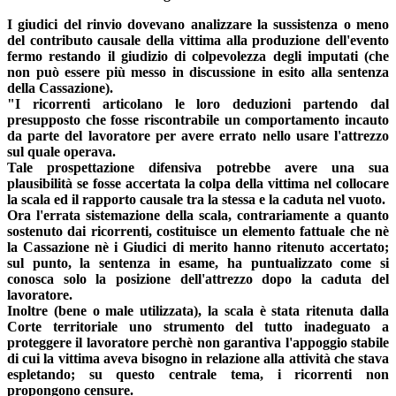
I giudici del rinvio dovevano analizzare la sussistenza o meno
del contributo causale della vittima alla produzione dell'evento
fermo restando il giudizio di colpevolezza degli imputati (che
non può essere più messo in discussione in esito alla sentenza
della Cassazione).
"I ricorrenti articolano le loro deduzioni partendo dal
presupposto che fosse riscontrabile un comportamento incauto
da parte del lavoratore per avere errato nello usare l'attrezzo
sul quale operava.
Tale prospettazione difensiva potrebbe avere una sua
plausibilità se fosse accertata la colpa della vittima nel collocare
la scala ed il rapporto causale tra la stessa e la caduta nel vuoto.
Ora l'errata sistemazione della scala, contrariamente a quanto
sostenuto dai ricorrenti, costituisce un elemento fattuale che nè
la Cassazione nè i Giudici di merito hanno ritenuto accertato;
sul punto, la sentenza in esame, ha puntualizzato come si
conosca solo la posizione dell'attrezzo dopo la caduta del
lavoratore.
Inoltre (bene o male utilizzata), la scala è stata ritenuta dalla
Corte territoriale uno strumento del tutto inadeguato a
proteggere il lavoratore perchè non garantiva l'appoggio stabile
di cui la vittima aveva bisogno in relazione alla attività che stava
espletando; su questo centrale tema, i ricorrenti non
propongono censure.