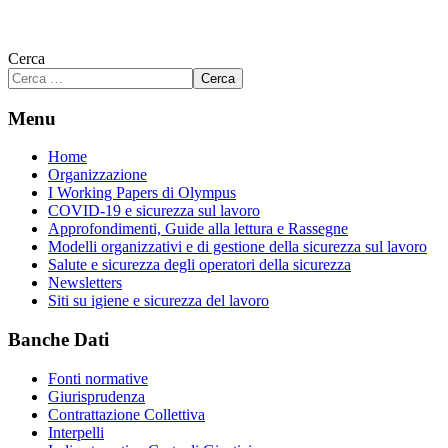
Cerca
Cerca
Menu
Home
Organizzazione
I Working Papers di Olympus
COVID-19 e sicurezza sul lavoro
Approfondimenti, Guide alla lettura e Rassegne
Modelli organizzativi e di gestione della sicurezza sul lavoro
Salute e sicurezza degli operatori della sicurezza
Newsletters
Siti su igiene e sicurezza del lavoro
Banche Dati
Fonti normative
Giurisprudenza
Contrattazione Collettiva
Interpelli