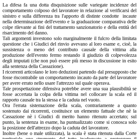
La difesa fa una dotta disquisizione sulle variegate incidenze del
comportamento colposo del lavoratore in relazione al verificarsi del
sinistro e sulla differenza tra l'apporto di distinte condotte incaute
nella determinazione dell'evento e la graduazione comparativa delle
colpe rilevante ai fini del trattamento sanzionatorio e della entità del
risarcimento del danno.
Tali argomenti investono solo marginalmente il fulcro della limitata
questione che i Giudici del rinvio avevano al loro esame e, cioè, la
sussistenza o meno del contributo causale della vittima alla
produzione dell'evento fermo restando il giudizio di colpevolezza
degli imputati (che non può essere più messo in discussione in esito
alla sentenza della Cassazione).
I ricorrenti articolano le loro deduzioni partendo dal presupposto che
fosse riscontrabile un comportamento incauto da parte del lavoratore
per avere errato nello usare l'attrezzo sul quale operava.
Tale prospettazione difensiva potrebbe avere una sua plausibilità se
fosse accertata la colpa della vittima nel collocare la scala ed il
rapporto causale tra la stessa e la caduta nel vuoto.
Ora l'errata sistemazione della scala, contrariamente a quanto
sostenuto dai ricorrenti, costituisce un elemento fattuale che nè la
Cassazione nè i Giudici di merito hanno ritenuto accertato; sul
punto, la sentenza in esame, ha puntualizzato come si conosca solo
la posizione dell'attrezzo dopo la caduta del lavoratore.
Inoltre (bene o male utilizzata), la scala è stata ritenuta dalla Corte
territoriale uno strumento del tutto inadeguato a proteggere il