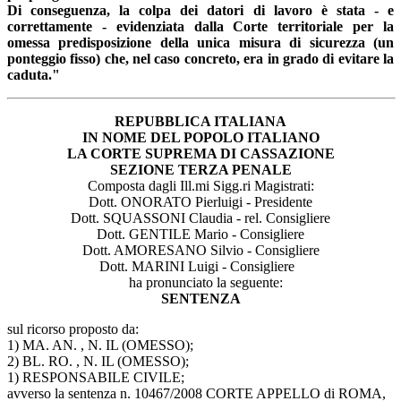
Di conseguenza, la colpa dei datori di lavoro è stata - e
correttamente - evidenziata dalla Corte territoriale per la
omessa predisposizione della unica misura di sicurezza (un
ponteggio fisso) che, nel caso concreto, era in grado di evitare la
caduta."
REPUBBLICA ITALIANA
IN NOME DEL POPOLO ITALIANO
LA CORTE SUPREMA DI CASSAZIONE
SEZIONE TERZA PENALE
Composta dagli Ill.mi Sigg.ri Magistrati:
Dott. ONORATO Pierluigi - Presidente
Dott. SQUASSONI Claudia - rel. Consigliere
Dott. GENTILE Mario - Consigliere
Dott. AMORESANO Silvio - Consigliere
Dott. MARINI Luigi - Consigliere
ha pronunciato la seguente:
SENTENZA
sul ricorso proposto da:
1) MA. AN. , N. IL (OMESSO);
2) BL. RO. , N. IL (OMESSO);
1) RESPONSABILE CIVILE;
avverso la sentenza n. 10467/2008 CORTE APPELLO di ROMA,