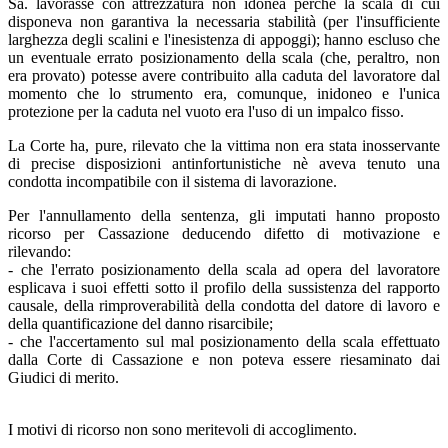
Sa. lavorasse con attrezzatura non idonea perchè la scala di cui
disponeva non garantiva la necessaria stabilità (per l'insufficiente
larghezza degli scalini e l'inesistenza di appoggi); hanno escluso che
un eventuale errato posizionamento della scala (che, peraltro, non
era provato) potesse avere contribuito alla caduta del lavoratore dal
momento che lo strumento era, comunque, inidoneo e l'unica
protezione per la caduta nel vuoto era l'uso di un impalco fisso.
La Corte ha, pure, rilevato che la vittima non era stata inosservante
di precise disposizioni antinfortunistiche nè aveva tenuto una
condotta incompatibile con il sistema di lavorazione.
Per l'annullamento della sentenza, gli imputati hanno proposto
ricorso per Cassazione deducendo difetto di motivazione e
rilevando:
- che l'errato posizionamento della scala ad opera del lavoratore
esplicava i suoi effetti sotto il profilo della sussistenza del rapporto
causale, della rimproverabilità della condotta del datore di lavoro e
della quantificazione del danno risarcibile;
- che l'accertamento sul mal posizionamento della scala effettuato
dalla Corte di Cassazione e non poteva essere riesaminato dai
Giudici di merito.
I motivi di ricorso non sono meritevoli di accoglimento.