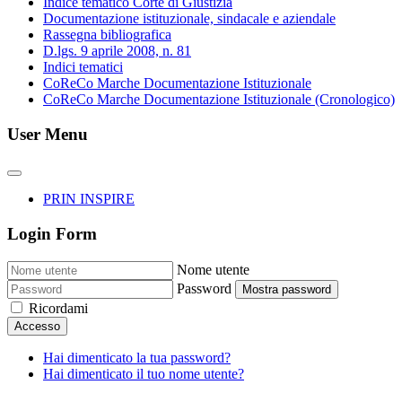
Indice tematico Corte di Giustizia
Documentazione istituzionale, sindacale e aziendale
Rassegna bibliografica
D.lgs. 9 aprile 2008, n. 81
Indici tematici
CoReCo Marche Documentazione Istituzionale
CoReCo Marche Documentazione Istituzionale (Cronologico)
User Menu
PRIN INSPIRE
Login Form
Nome utente
Password
Mostra password
Ricordami
Accesso
Hai dimenticato la tua password?
Hai dimenticato il tuo nome utente?