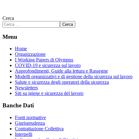
Cerca
Cerca
Menu
Home
Organizzazione
I Working Papers di Olympus
COVID-19 e sicurezza sul lavoro
Approfondimenti, Guide alla lettura e Rassegne
Modelli organizzativi e di gestione della sicurezza sul lavoro
Salute e sicurezza degli operatori della sicurezza
Newsletters
Siti su igiene e sicurezza del lavoro
Banche Dati
Fonti normative
Giurisprudenza
Contrattazione Collettiva
Interpelli