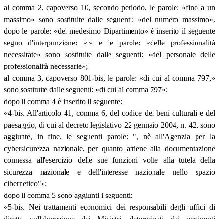
al comma 2, capoverso 10, secondo periodo, le parole: «fino a un
massimo» sono sostituite dalle seguenti: «del numero massimo»,
dopo le parole: «del medesimo Dipartimento» è inserito il seguente
segno d'interpunzione: «,» e le parole: «delle professionalità
necessitate» sono sostituite dalle seguenti: «del personale delle
professionalità necessarie»;
al comma 3, capoverso 801-bis, le parole: «di cui al comma 797,»
sono sostituite dalle seguenti: «di cui al comma 797»;
dopo il comma 4 è inserito il seguente:
«4-bis. All'articolo 41, comma 6, del codice dei beni culturali e del
paesaggio, di cui al decreto legislativo 22 gennaio 2004, n. 42, sono
aggiunte, in fine, le seguenti parole: ", nè all'Agenzia per la
cybersicurezza nazionale, per quanto attiene alla documentazione
connessa all'esercizio delle sue funzioni volte alla tutela della
sicurezza nazionale e dell'interesse nazionale nello spazio
cibernetico"»;
dopo il comma 5 sono aggiunti i seguenti:
«5-bis. Nei trattamenti economici dei responsabili degli uffici di
diretta collaborazione dei Ministri, determinati dai pertinenti