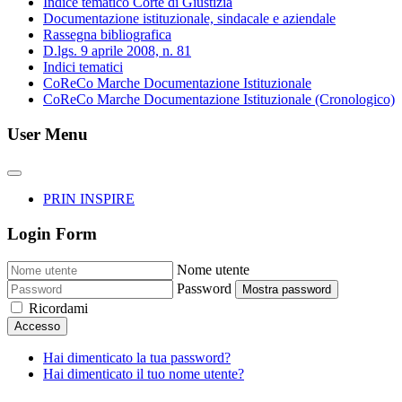
Indice tematico Corte di Giustizia
Documentazione istituzionale, sindacale e aziendale
Rassegna bibliografica
D.lgs. 9 aprile 2008, n. 81
Indici tematici
CoReCo Marche Documentazione Istituzionale
CoReCo Marche Documentazione Istituzionale (Cronologico)
User Menu
PRIN INSPIRE
Login Form
Nome utente
Password
Mostra password
Ricordami
Accesso
Hai dimenticato la tua password?
Hai dimenticato il tuo nome utente?