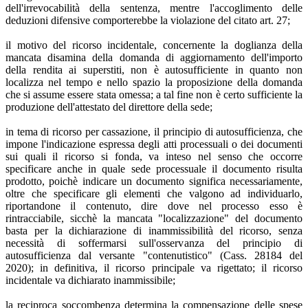
dell'irrevocabilità della sentenza, mentre l'accoglimento delle
deduzioni difensive comporterebbe la violazione del citato art. 27;
il motivo del ricorso incidentale, concernente la doglianza della
mancata disamina della domanda di aggiornamento dell'importo
della rendita ai superstiti, non è autosufficiente in quanto non
localizza nel tempo e nello spazio la proposizione della domanda
che si assume essere stata omessa; a tal fine non è certo sufficiente la
produzione dell'attestato del direttore della sede;
in tema di ricorso per cassazione, il principio di autosufficienza, che
impone l'indicazione espressa degli atti processuali o dei documenti
sui quali il ricorso si fonda, va inteso nel senso che occorre
specificare anche in quale sede processuale il documento risulta
prodotto, poichè indicare un documento significa necessariamente,
oltre che specificare gli elementi che valgono ad individuarlo,
riportandone il contenuto, dire dove nel processo esso è
rintracciabile, sicchè la mancata "localizzazione" del documento
basta per la dichiarazione di inammissibilità del ricorso, senza
necessità di soffermarsi sull'osservanza del principio di
autosufficienza dal versante "contenutistico" (Cass. 28184 del
2020); in definitiva, il ricorso principale va rigettato; il ricorso
incidentale va dichiarato inammissibile;
la reciproca soccombenza determina la compensazione delle spese