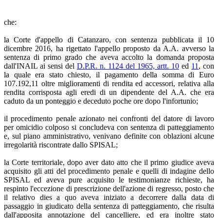
che:
la Corte d'appello di Catanzaro, con sentenza pubblicata il 10
dicembre 2016, ha rigettato l'appello proposto da A.A. avverso la
sentenza di primo grado che aveva accolto la domanda proposta
dall'INAIL ai sensi del
D.P.R. n. 1124 del 1965, artt. 10
ed
11
, con
la quale era stato chiesto, il pagamento della somma di Euro
107.192,11 oltre miglioramenti di rendita ed accessori, relativa alla
rendita corrisposta agli eredi di un dipendente del A.A. che era
caduto da un ponteggio e deceduto poche ore dopo l'infortunio;
il procedimento penale azionato nei confronti del datore di lavoro
per omicidio colposo si concludeva con sentenza di patteggiamento
e, sul piano amministrativo, venivano definite con oblazioni alcune
irregolarità riscontrate dallo SPISAL;
la Corte territoriale, dopo aver dato atto che il primo giudice aveva
acquisito gli atti del procedimento penale e quelli di indagine dello
SPISAL ed aveva pure acquisito le testimonianze richieste, ha
respinto l'eccezione di prescrizione dell'azione di regresso, posto che
il relativo dies a quo aveva iniziato a decorrere dalla data di
passaggio in giudicato della sentenza di patteggiamento, che risulta
dall'apposita annotazione del cancelliere, ed era inoltre stato