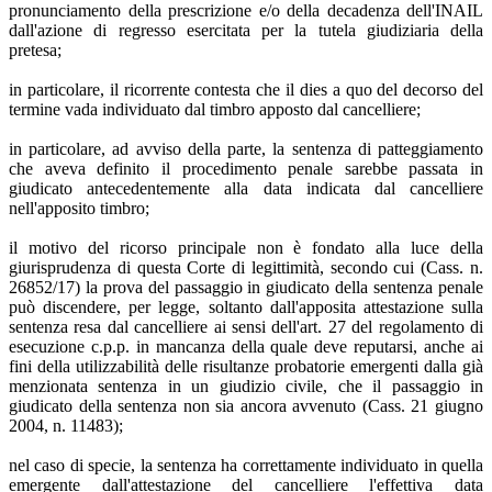
pronunciamento della prescrizione e/o della decadenza dell'INAIL
dall'azione di regresso esercitata per la tutela giudiziaria della
pretesa;
in particolare, il ricorrente contesta che il dies a quo del decorso del
termine vada individuato dal timbro apposto dal cancelliere;
in particolare, ad avviso della parte, la sentenza di patteggiamento
che aveva definito il procedimento penale sarebbe passata in
giudicato antecedentemente alla data indicata dal cancelliere
nell'apposito timbro;
il motivo del ricorso principale non è fondato alla luce della
giurisprudenza di questa Corte di legittimità, secondo cui (Cass. n.
26852/17) la prova del passaggio in giudicato della sentenza penale
può discendere, per legge, soltanto dall'apposita attestazione sulla
sentenza resa dal cancelliere ai sensi dell'art. 27 del regolamento di
esecuzione c.p.p. in mancanza della quale deve reputarsi, anche ai
fini della utilizzabilità delle risultanze probatorie emergenti dalla già
menzionata sentenza in un giudizio civile, che il passaggio in
giudicato della sentenza non sia ancora avvenuto (Cass. 21 giugno
2004, n. 11483);
nel caso di specie, la sentenza ha correttamente individuato in quella
emergente dall'attestazione del cancelliere l'effettiva data