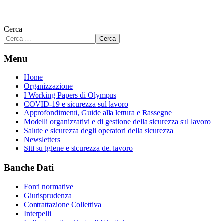
Cerca
Cerca
Menu
Home
Organizzazione
I Working Papers di Olympus
COVID-19 e sicurezza sul lavoro
Approfondimenti, Guide alla lettura e Rassegne
Modelli organizzativi e di gestione della sicurezza sul lavoro
Salute e sicurezza degli operatori della sicurezza
Newsletters
Siti su igiene e sicurezza del lavoro
Banche Dati
Fonti normative
Giurisprudenza
Contrattazione Collettiva
Interpelli